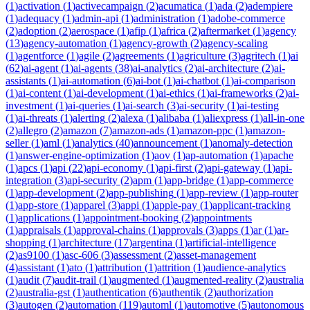
(
1
)
activation
(
1
)
activecampaign
(
2
)
acumatica
(
1
)
ada
(
2
)
adempiere
(
1
)
adequacy
(
1
)
admin-api
(
1
)
administration
(
1
)
adobe-commerce
(
2
)
adoption
(
2
)
aerospace
(
1
)
afip
(
1
)
africa
(
2
)
aftermarket
(
1
)
agency
(
13
)
agency-automation
(
1
)
agency-growth
(
2
)
agency-scaling
(
1
)
agentforce
(
1
)
agile
(
2
)
agreements
(
1
)
agriculture
(
3
)
agritech
(
1
)
ai
(
62
)
ai-agent
(
1
)
ai-agents
(
38
)
ai-analytics
(
2
)
ai-architecture
(
2
)
ai-
assistants
(
1
)
ai-automation
(
6
)
ai-bot
(
1
)
ai-chatbot
(
1
)
ai-comparison
(
1
)
ai-content
(
1
)
ai-development
(
1
)
ai-ethics
(
1
)
ai-frameworks
(
2
)
ai-
investment
(
1
)
ai-queries
(
1
)
ai-search
(
3
)
ai-security
(
1
)
ai-testing
(
1
)
ai-threats
(
1
)
alerting
(
2
)
alexa
(
1
)
alibaba
(
1
)
aliexpress
(
1
)
all-in-one
(
2
)
allegro
(
2
)
amazon
(
7
)
amazon-ads
(
1
)
amazon-ppc
(
1
)
amazon-
seller
(
1
)
aml
(
1
)
analytics
(
40
)
announcement
(
1
)
anomaly-detection
(
1
)
answer-engine-optimization
(
1
)
aov
(
1
)
ap-automation
(
1
)
apache
(
1
)
apcs
(
1
)
api
(
22
)
api-economy
(
1
)
api-first
(
2
)
api-gateway
(
1
)
api-
integration
(
3
)
api-security
(
2
)
apm
(
1
)
app-bridge
(
1
)
app-commerce
(
1
)
app-development
(
2
)
app-publishing
(
1
)
app-review
(
1
)
app-router
(
1
)
app-store
(
1
)
apparel
(
3
)
appi
(
1
)
apple-pay
(
1
)
applicant-tracking
(
1
)
applications
(
1
)
appointment-booking
(
2
)
appointments
(
1
)
appraisals
(
1
)
approval-chains
(
1
)
approvals
(
3
)
apps
(
1
)
ar
(
1
)
ar-
shopping
(
1
)
architecture
(
17
)
argentina
(
1
)
artificial-intelligence
(
2
)
as9100
(
1
)
asc-606
(
3
)
assessment
(
2
)
asset-management
(
4
)
assistant
(
1
)
ato
(
1
)
attribution
(
1
)
attrition
(
1
)
audience-analytics
(
1
)
audit
(
7
)
audit-trail
(
1
)
augmented
(
1
)
augmented-reality
(
2
)
australia
(
2
)
australia-gst
(
1
)
authentication
(
6
)
authentik
(
2
)
authorization
(
3
)
autogen
(
2
)
automation
(
119
)
automl
(
1
)
automotive
(
5
)
autonomous