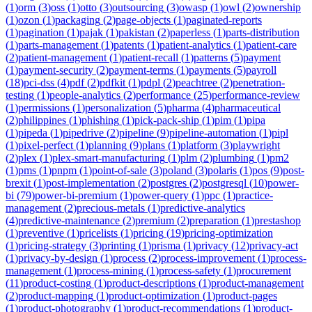
(
1
)
orm
(
3
)
oss
(
1
)
otto
(
3
)
outsourcing
(
3
)
owasp
(
1
)
owl
(
2
)
ownership
(
1
)
ozon
(
1
)
packaging
(
2
)
page-objects
(
1
)
paginated-reports
(
1
)
pagination
(
1
)
pajak
(
1
)
pakistan
(
2
)
paperless
(
1
)
parts-distribution
(
1
)
parts-management
(
1
)
patents
(
1
)
patient-analytics
(
1
)
patient-care
(
2
)
patient-management
(
1
)
patient-recall
(
1
)
patterns
(
5
)
payment
(
1
)
payment-security
(
2
)
payment-terms
(
1
)
payments
(
5
)
payroll
(
18
)
pci-dss
(
4
)
pdf
(
2
)
pdfkit
(
1
)
pdpl
(
2
)
peachtree
(
2
)
penetration-
testing
(
1
)
people-analytics
(
2
)
performance
(
25
)
performance-review
(
1
)
permissions
(
1
)
personalization
(
5
)
pharma
(
4
)
pharmaceutical
(
2
)
philippines
(
1
)
phishing
(
1
)
pick-pack-ship
(
1
)
pim
(
1
)
pipa
(
1
)
pipeda
(
1
)
pipedrive
(
2
)
pipeline
(
9
)
pipeline-automation
(
1
)
pipl
(
1
)
pixel-perfect
(
1
)
planning
(
9
)
plans
(
1
)
platform
(
3
)
playwright
(
2
)
plex
(
1
)
plex-smart-manufacturing
(
1
)
plm
(
2
)
plumbing
(
1
)
pm2
(
1
)
pms
(
1
)
pnpm
(
1
)
point-of-sale
(
3
)
poland
(
3
)
polaris
(
1
)
pos
(
9
)
post-
brexit
(
1
)
post-implementation
(
2
)
postgres
(
2
)
postgresql
(
10
)
power-
bi
(
79
)
power-bi-premium
(
1
)
power-query
(
1
)
ppc
(
1
)
practice-
management
(
2
)
precious-metals
(
1
)
predictive-analytics
(
4
)
predictive-maintenance
(
2
)
premium
(
2
)
preparation
(
1
)
prestashop
(
1
)
preventive
(
1
)
pricelists
(
1
)
pricing
(
19
)
pricing-optimization
(
1
)
pricing-strategy
(
3
)
printing
(
1
)
prisma
(
1
)
privacy
(
12
)
privacy-act
(
1
)
privacy-by-design
(
1
)
process
(
2
)
process-improvement
(
1
)
process-
management
(
1
)
process-mining
(
1
)
process-safety
(
1
)
procurement
(
11
)
product-costing
(
1
)
product-descriptions
(
1
)
product-management
(
2
)
product-mapping
(
1
)
product-optimization
(
1
)
product-pages
(
1
)
product-photography
(
1
)
product-recommendations
(
1
)
product-