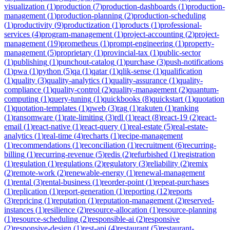
visualization
(
1
)
production
(
7
)
production-dashboards
(
1
)
production-
management
(
1
)
production-planning
(
2
)
production-scheduling
(
1
)
productivity
(
9
)
productization
(
1
)
products
(
1
)
professional-
services
(
4
)
program-management
(
1
)
project-accounting
(
2
)
project-
management
(
19
)
prometheus
(
1
)
prompt-engineering
(
1
)
property-
management
(
5
)
proprietary
(
1
)
provincial-tax
(
1
)
public-sector
(
1
)
publishing
(
1
)
punchout-catalog
(
1
)
purchase
(
3
)
push-notifications
(
1
)
pwa
(
1
)
python
(
5
)
qa
(
1
)
qatar
(
1
)
qlik-sense
(
1
)
qualification
(
1
)
quality
(
3
)
quality-analytics
(
1
)
quality-assurance
(
1
)
quality-
compliance
(
1
)
quality-control
(
2
)
quality-management
(
2
)
quantum-
computing
(
1
)
query-tuning
(
1
)
quickbooks
(
8
)
quickstart
(
1
)
quotation
(
1
)
quotation-templates
(
1
)
qweb
(
3
)
rag
(
1
)
rakuten
(
1
)
ranking
(
1
)
ransomware
(
1
)
rate-limiting
(
3
)
rdl
(
1
)
react
(
8
)
react-19
(
2
)
react-
email
(
1
)
react-native
(
1
)
react-query
(
1
)
real-estate
(
5
)
real-estate-
analytics
(
1
)
real-time
(
4
)
recharts
(
1
)
recipe-management
(
1
)
recommendations
(
1
)
reconciliation
(
1
)
recruitment
(
6
)
recurring-
billing
(
1
)
recurring-revenue
(
5
)
redis
(
2
)
refurbished
(
1
)
registration
(
1
)
regulation
(
1
)
regulations
(
2
)
regulatory
(
3
)
reliability
(
2
)
remix
(
2
)
remote-work
(
2
)
renewable-energy
(
1
)
renewal-management
(
1
)
rental
(
3
)
rental-business
(
1
)
reorder-point
(
1
)
repeat-purchases
(
1
)
replication
(
1
)
report-generation
(
1
)
reporting
(
12
)
reports
(
3
)
repricing
(
1
)
reputation
(
1
)
reputation-management
(
2
)
reserved-
instances
(
1
)
resilience
(
2
)
resource-allocation
(
1
)
resource-planning
(
1
)
resource-scheduling
(
2
)
responsible-ai
(
2
)
responsive
(
2
)
responsive-design
(
1
)
rest-api
(
4
)
restaurant
(
5
)
restaurant-