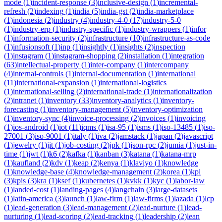
mode
(
1
)
incident-response
(
3
)
inclusive-design
(
1
)
incremental-
refresh
(
2
)
indexing
(
1
)
india
(
5
)
india-gst
(
2
)
india-marketplace
(
1
)
indonesia
(
2
)
industry
(
4
)
industry-4-0
(
17
)
industry-5-0
(
1
)
industry-erp
(
1
)
industry-specific
(
1
)
industry-wrappers
(
1
)
infor
(
1
)
information-security
(
2
)
infrastructure
(
10
)
infrastructure-as-code
(
1
)
infusionsoft
(
1
)
inp
(
1
)
insightly
(
1
)
insights
(
2
)
inspection
(
1
)
instagram
(
1
)
instagram-shopping
(
2
)
installation
(
1
)
integration
(
63
)
intellectual-property
(
1
)
inter-company
(
1
)
intercompany
(
4
)
internal-controls
(
1
)
internal-documentation
(
1
)
international
(
11
)
international-expansion
(
1
)
international-logistics
(
1
)
international-selling
(
2
)
international-trade
(
1
)
internationalization
(
2
)
intranet
(
1
)
inventory
(
33
)
inventory-analytics
(
1
)
inventory-
forecasting
(
1
)
inventory-management
(
5
)
inventory-optimization
(
1
)
inventory-sync
(
4
)
invoice-processing
(
2
)
invoices
(
1
)
invoicing
(
1
)
ios-android
(
1
)
iot
(
11
)
iqms
(
1
)
isa-95
(
1
)
isms
(
1
)
iso-13485
(
1
)
iso-
27001
(
3
)
iso-9001
(
1
)
italy
(
1
)
iva
(
2
)
jamstack
(
1
)
japan
(
2
)
javascript
(
1
)
jewelry
(
1
)
jit
(
1
)
job-costing
(
2
)
jpk
(
1
)
json-rpc
(
2
)
jumia
(
1
)
just-in-
time
(
1
)
jwt
(
1
)
k6
(
2
)
kafka
(
1
)
kanban
(
3
)
katana
(
1
)
katana-mrp
(
1
)
kaufland
(
2
)
kdv
(
1
)
keap
(
2
)
kenya
(
1
)
klaviyo
(
1
)
knowledge
(
1
)
knowledge-base
(
4
)
knowledge-management
(
2
)
korea
(
1
)
kpi
(
3
)
kpis
(
3
)
kra
(
1
)
ksef
(
1
)
kubernetes
(
1
)
kvkk
(
1
)
kyc
(
1
)
labor-law
(
1
)
landed-cost
(
1
)
landing-pages
(
4
)
langchain
(
3
)
large-datasets
(
1
)
latin-america
(
3
)
launch
(
1
)
law-firm
(
1
)
law-firms
(
1
)
lazada
(
1
)
lcp
(
1
)
lead-generation
(
3
)
lead-management
(
2
)
lead-nurture
(
1
)
lead-
nurturing
(
1
)
lead-scoring
(
2
)
lead-tracking
(
1
)
leadership
(
2
)
lean