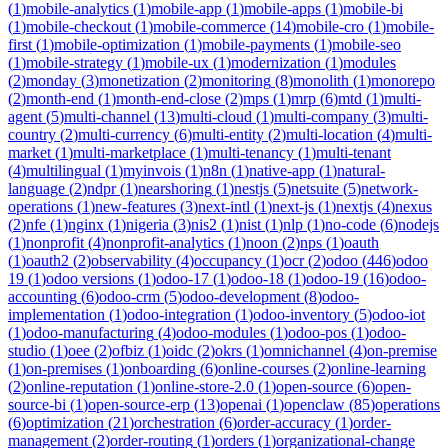
(
1
)
mobile-analytics
(
1
)
mobile-app
(
1
)
mobile-apps
(
1
)
mobile-bi
(
1
)
mobile-checkout
(
1
)
mobile-commerce
(
14
)
mobile-cro
(
1
)
mobile-
first
(
1
)
mobile-optimization
(
1
)
mobile-payments
(
1
)
mobile-seo
(
1
)
mobile-strategy
(
1
)
mobile-ux
(
1
)
modernization
(
1
)
modules
(
2
)
monday
(
3
)
monetization
(
2
)
monitoring
(
8
)
monolith
(
1
)
monorepo
(
2
)
month-end
(
1
)
month-end-close
(
2
)
mps
(
1
)
mrp
(
6
)
mtd
(
1
)
multi-
agent
(
5
)
multi-channel
(
13
)
multi-cloud
(
1
)
multi-company
(
3
)
multi-
country
(
2
)
multi-currency
(
6
)
multi-entity
(
2
)
multi-location
(
4
)
multi-
market
(
1
)
multi-marketplace
(
1
)
multi-tenancy
(
1
)
multi-tenant
(
4
)
multilingual
(
1
)
myinvois
(
1
)
n8n
(
1
)
native-app
(
1
)
natural-
language
(
2
)
ndpr
(
1
)
nearshoring
(
1
)
nestjs
(
5
)
netsuite
(
5
)
network-
operations
(
1
)
new-features
(
3
)
next-intl
(
1
)
next-js
(
1
)
nextjs
(
4
)
nexus
(
2
)
nfe
(
1
)
nginx
(
1
)
nigeria
(
3
)
nis2
(
1
)
nist
(
1
)
nlp
(
1
)
no-code
(
6
)
nodejs
(
1
)
nonprofit
(
4
)
nonprofit-analytics
(
1
)
noon
(
2
)
nps
(
1
)
oauth
(
1
)
oauth2
(
2
)
observability
(
4
)
occupancy
(
1
)
ocr
(
2
)
odoo
(
446
)
odoo
19
(
1
)
odoo versions
(
1
)
odoo-17
(
1
)
odoo-18
(
1
)
odoo-19
(
16
)
odoo-
accounting
(
6
)
odoo-crm
(
5
)
odoo-development
(
8
)
odoo-
implementation
(
1
)
odoo-integration
(
1
)
odoo-inventory
(
5
)
odoo-iot
(
1
)
odoo-manufacturing
(
4
)
odoo-modules
(
1
)
odoo-pos
(
1
)
odoo-
studio
(
1
)
oee
(
2
)
ofbiz
(
1
)
oidc
(
2
)
okrs
(
1
)
omnichannel
(
4
)
on-premise
(
1
)
on-premises
(
1
)
onboarding
(
6
)
online-courses
(
2
)
online-learning
(
2
)
online-reputation
(
1
)
online-store-2.0
(
1
)
open-source
(
6
)
open-
source-bi
(
1
)
open-source-erp
(
13
)
openai
(
1
)
openclaw
(
85
)
operations
(
6
)
optimization
(
21
)
orchestration
(
6
)
order-accuracy
(
1
)
order-
management
(
2
)
order-routing
(
1
)
orders
(
1
)
organizational-change