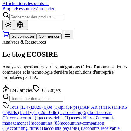
Afficher tous les outils
→
Blogue
Ressources
Contacter
fr
Se connecter
Commencer
Analyses & Ressources
Le blog ECOSIRE
Analyses approfondies sur les intégrations Odoo, l'automatisation e-
commerce et la technologie derrière les solutions d'entreprise
propulsées par l'IA.
1247
articles
1635
sujets
Tous (1247)
2026
(
6
)
3d
(
1
)
3pl
(
3
)
4pl
(
1
)
AP-AR
(
1
)
HR
(
1
)
IFRS
(
1
)
KPIs
(
1
)
a11y
(
1
)
a2p-10dlc
(
1
)
ab-testing
(
5
)
about-ecosire
(
1
)
access-control
(
2
)
access-rights
(
1
)
accessibility
(
3
)
account-
management
(
1
)
accounting
(
83
)
accounting-comparison
(
1
)
accounting-firms
(
1
)
accounts-payable
(
3
)
accounts-receivable