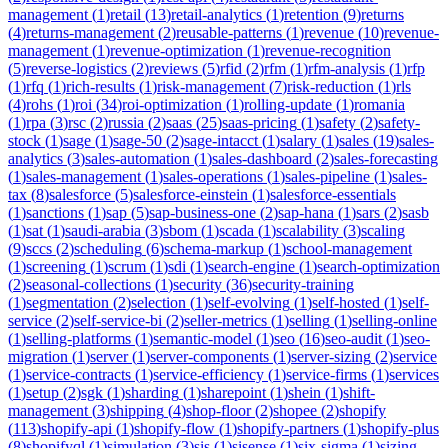
management
(
1
)
retail
(
13
)
retail-analytics
(
1
)
retention
(
9
)
returns
(
4
)
returns-management
(
2
)
reusable-patterns
(
1
)
revenue
(
10
)
revenue-
management
(
1
)
revenue-optimization
(
1
)
revenue-recognition
(
5
)
reverse-logistics
(
2
)
reviews
(
5
)
rfid
(
2
)
rfm
(
1
)
rfm-analysis
(
1
)
rfp
(
1
)
rfq
(
1
)
rich-results
(
1
)
risk-management
(
7
)
risk-reduction
(
1
)
rls
(
4
)
rohs
(
1
)
roi
(
34
)
roi-optimization
(
1
)
rolling-update
(
1
)
romania
(
1
)
rpa
(
3
)
rsc
(
2
)
russia
(
2
)
saas
(
25
)
saas-pricing
(
1
)
safety
(
2
)
safety-
stock
(
1
)
sage
(
1
)
sage-50
(
2
)
sage-intacct
(
1
)
salary
(
1
)
sales
(
19
)
sales-
analytics
(
3
)
sales-automation
(
1
)
sales-dashboard
(
2
)
sales-forecasting
(
1
)
sales-management
(
1
)
sales-operations
(
1
)
sales-pipeline
(
1
)
sales-
tax
(
8
)
salesforce
(
5
)
salesforce-einstein
(
1
)
salesforce-essentials
(
1
)
sanctions
(
1
)
sap
(
5
)
sap-business-one
(
2
)
sap-hana
(
1
)
sars
(
2
)
sasb
(
1
)
sat
(
1
)
saudi-arabia
(
3
)
sbom
(
1
)
scada
(
1
)
scalability
(
3
)
scaling
(
9
)
sccs
(
2
)
scheduling
(
6
)
schema-markup
(
1
)
school-management
(
1
)
screening
(
1
)
scrum
(
1
)
sdi
(
1
)
search-engine
(
1
)
search-optimization
(
2
)
seasonal-collections
(
1
)
security
(
36
)
security-training
(
1
)
segmentation
(
2
)
selection
(
1
)
self-evolving
(
1
)
self-hosted
(
1
)
self-
service
(
2
)
self-service-bi
(
2
)
seller-metrics
(
1
)
selling
(
1
)
selling-online
(
1
)
selling-platforms
(
1
)
semantic-model
(
1
)
seo
(
16
)
seo-audit
(
1
)
seo-
migration
(
1
)
server
(
1
)
server-components
(
1
)
server-sizing
(
2
)
service
(
1
)
service-contracts
(
1
)
service-efficiency
(
1
)
service-firms
(
1
)
services
(
1
)
setup
(
2
)
sgk
(
1
)
sharding
(
1
)
sharepoint
(
1
)
shein
(
1
)
shift-
management
(
3
)
shipping
(
4
)
shop-floor
(
2
)
shopee
(
2
)
shopify
(
113
)
shopify-api
(
1
)
shopify-flow
(
1
)
shopify-partners
(
1
)
shopify-plus
(
8
)
shopifyql
(
1
)
simulation
(
3
)
sis
(
1
)
sisense
(
1
)
six-sigma
(
1
)
sizing