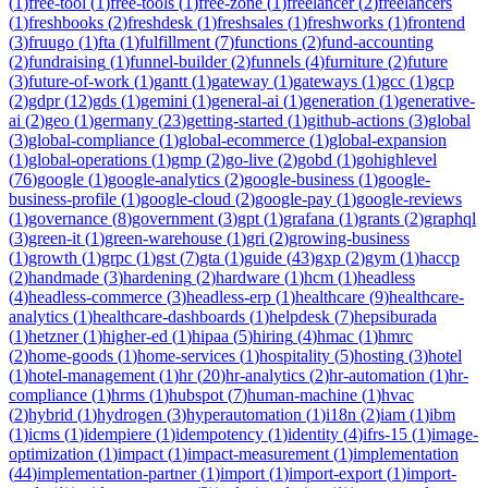
(
1
)
free-tool
(
1
)
free-tools
(
1
)
free-zone
(
1
)
freelancer
(
2
)
freelancers
(
1
)
freshbooks
(
2
)
freshdesk
(
1
)
freshsales
(
1
)
freshworks
(
1
)
frontend
(
3
)
fruugo
(
1
)
fta
(
1
)
fulfillment
(
7
)
functions
(
2
)
fund-accounting
(
2
)
fundraising
(
1
)
funnel-builder
(
2
)
funnels
(
4
)
furniture
(
2
)
future
(
3
)
future-of-work
(
1
)
gantt
(
1
)
gateway
(
1
)
gateways
(
1
)
gcc
(
1
)
gcp
(
2
)
gdpr
(
12
)
gds
(
1
)
gemini
(
1
)
general-ai
(
1
)
generation
(
1
)
generative-
ai
(
2
)
geo
(
1
)
germany
(
23
)
getting-started
(
1
)
github-actions
(
3
)
global
(
3
)
global-compliance
(
1
)
global-ecommerce
(
1
)
global-expansion
(
1
)
global-operations
(
1
)
gmp
(
2
)
go-live
(
2
)
gobd
(
1
)
gohighlevel
(
76
)
google
(
1
)
google-analytics
(
2
)
google-business
(
1
)
google-
business-profile
(
1
)
google-cloud
(
2
)
google-pay
(
1
)
google-reviews
(
1
)
governance
(
8
)
government
(
3
)
gpt
(
1
)
grafana
(
1
)
grants
(
2
)
graphql
(
3
)
green-it
(
1
)
green-warehouse
(
1
)
gri
(
2
)
growing-business
(
1
)
growth
(
1
)
grpc
(
1
)
gst
(
7
)
gta
(
1
)
guide
(
43
)
gxp
(
2
)
gym
(
1
)
haccp
(
2
)
handmade
(
3
)
hardening
(
2
)
hardware
(
1
)
hcm
(
1
)
headless
(
4
)
headless-commerce
(
3
)
headless-erp
(
1
)
healthcare
(
9
)
healthcare-
analytics
(
1
)
healthcare-dashboards
(
1
)
helpdesk
(
7
)
hepsiburada
(
1
)
hetzner
(
1
)
higher-ed
(
1
)
hipaa
(
5
)
hiring
(
4
)
hmac
(
1
)
hmrc
(
2
)
home-goods
(
1
)
home-services
(
1
)
hospitality
(
5
)
hosting
(
3
)
hotel
(
1
)
hotel-management
(
1
)
hr
(
20
)
hr-analytics
(
2
)
hr-automation
(
1
)
hr-
compliance
(
1
)
hrms
(
1
)
hubspot
(
7
)
human-machine
(
1
)
hvac
(
2
)
hybrid
(
1
)
hydrogen
(
3
)
hyperautomation
(
1
)
i18n
(
2
)
iam
(
1
)
ibm
(
1
)
icms
(
1
)
idempiere
(
1
)
idempotency
(
1
)
identity
(
4
)
ifrs-15
(
1
)
image-
optimization
(
1
)
impact
(
1
)
impact-measurement
(
1
)
implementation
(
44
)
implementation-partner
(
1
)
import
(
1
)
import-export
(
1
)
import-