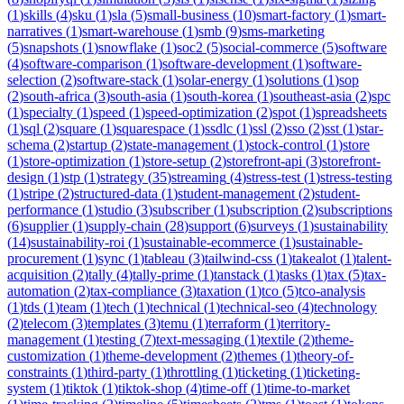
(
1
)
skills
(
4
)
sku
(
1
)
sla
(
5
)
small-business
(
10
)
smart-factory
(
1
)
smart-
narratives
(
1
)
smart-warehouse
(
1
)
smb
(
9
)
sms-marketing
(
5
)
snapshots
(
1
)
snowflake
(
1
)
soc2
(
5
)
social-commerce
(
5
)
software
(
4
)
software-comparison
(
1
)
software-development
(
1
)
software-
selection
(
2
)
software-stack
(
1
)
solar-energy
(
1
)
solutions
(
1
)
sop
(
2
)
south-africa
(
3
)
south-asia
(
1
)
south-korea
(
1
)
southeast-asia
(
2
)
spc
(
1
)
specialty
(
1
)
speed
(
1
)
speed-optimization
(
2
)
spot
(
1
)
spreadsheets
(
1
)
sql
(
2
)
square
(
1
)
squarespace
(
1
)
ssdlc
(
1
)
ssl
(
2
)
sso
(
2
)
sst
(
1
)
star-
schema
(
2
)
startup
(
2
)
state-management
(
1
)
stock-control
(
1
)
store
(
1
)
store-optimization
(
1
)
store-setup
(
2
)
storefront-api
(
3
)
storefront-
design
(
1
)
stp
(
1
)
strategy
(
35
)
streaming
(
4
)
stress-test
(
1
)
stress-testing
(
1
)
stripe
(
2
)
structured-data
(
1
)
student-management
(
2
)
student-
performance
(
1
)
studio
(
3
)
subscriber
(
1
)
subscription
(
2
)
subscriptions
(
6
)
supplier
(
1
)
supply-chain
(
28
)
support
(
6
)
surveys
(
1
)
sustainability
(
14
)
sustainability-roi
(
1
)
sustainable-ecommerce
(
1
)
sustainable-
procurement
(
1
)
sync
(
1
)
tableau
(
3
)
tailwind-css
(
1
)
takealot
(
1
)
talent-
acquisition
(
2
)
tally
(
4
)
tally-prime
(
1
)
tanstack
(
1
)
tasks
(
1
)
tax
(
5
)
tax-
automation
(
2
)
tax-compliance
(
3
)
taxation
(
1
)
tco
(
5
)
tco-analysis
(
1
)
tds
(
1
)
team
(
1
)
tech
(
1
)
technical
(
1
)
technical-seo
(
4
)
technology
(
2
)
telecom
(
3
)
templates
(
3
)
temu
(
1
)
terraform
(
1
)
territory-
management
(
1
)
testing
(
7
)
text-messaging
(
1
)
textile
(
2
)
theme-
customization
(
1
)
theme-development
(
2
)
themes
(
1
)
theory-of-
constraints
(
1
)
third-party
(
1
)
throttling
(
1
)
ticketing
(
1
)
ticketing-
system
(
1
)
tiktok
(
1
)
tiktok-shop
(
4
)
time-off
(
1
)
time-to-market