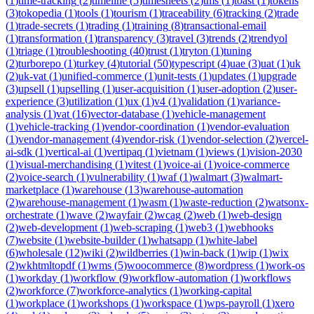
(
1
)
time-tracking
(
2
)
timeline
(
5
)
timesheets
(
2
)
tms
(
1
)
toast
(
1
)
tokens
(
3
)
tokopedia
(
1
)
tools
(
1
)
tourism
(
1
)
traceability
(
6
)
tracking
(
2
)
trade
(
1
)
trade-secrets
(
1
)
trading
(
1
)
training
(
8
)
transactional-email
(
1
)
transformation
(
1
)
transparency
(
3
)
travel
(
3
)
trends
(
2
)
trendyol
(
1
)
triage
(
1
)
troubleshooting
(
40
)
trust
(
1
)
tryton
(
1
)
tuning
(
2
)
turborepo
(
1
)
turkey
(
4
)
tutorial
(
50
)
typescript
(
4
)
uae
(
3
)
uat
(
1
)
uk
(
2
)
uk-vat
(
1
)
unified-commerce
(
1
)
unit-tests
(
1
)
updates
(
1
)
upgrade
(
3
)
upsell
(
1
)
upselling
(
1
)
user-acquisition
(
1
)
user-adoption
(
2
)
user-
experience
(
3
)
utilization
(
1
)
ux
(
1
)
v4
(
1
)
validation
(
1
)
variance-
analysis
(
1
)
vat
(
16
)
vector-database
(
1
)
vehicle-management
(
1
)
vehicle-tracking
(
1
)
vendor-coordination
(
1
)
vendor-evaluation
(
1
)
vendor-management
(
4
)
vendor-risk
(
1
)
vendor-selection
(
2
)
vercel-
ai-sdk
(
1
)
vertical-ai
(
1
)
vertipaq
(
1
)
vietnam
(
1
)
views
(
1
)
vision-2030
(
1
)
visual-merchandising
(
1
)
vitest
(
1
)
voice-ai
(
1
)
voice-commerce
(
2
)
voice-search
(
1
)
vulnerability
(
1
)
waf
(
1
)
walmart
(
3
)
walmart-
marketplace
(
1
)
warehouse
(
13
)
warehouse-automation
(
2
)
warehouse-management
(
1
)
wasm
(
1
)
waste-reduction
(
2
)
watsonx-
orchestrate
(
1
)
wave
(
2
)
wayfair
(
2
)
wcag
(
2
)
web
(
1
)
web-design
(
2
)
web-development
(
1
)
web-scraping
(
1
)
web3
(
1
)
webhooks
(
7
)
website
(
1
)
website-builder
(
1
)
whatsapp
(
1
)
white-label
(
6
)
wholesale
(
12
)
wiki
(
2
)
wildberries
(
1
)
win-back
(
1
)
wip
(
1
)
wix
(
2
)
wkhtmltopdf
(
1
)
wms
(
5
)
woocommerce
(
8
)
wordpress
(
1
)
work-os
(
1
)
workday
(
1
)
workflow
(
9
)
workflow-automation
(
1
)
workflows
(
2
)
workforce
(
7
)
workforce-analytics
(
1
)
working-capital
(
1
)
workplace
(
1
)
workshops
(
1
)
workspace
(
1
)
wps-payroll
(
1
)
xero