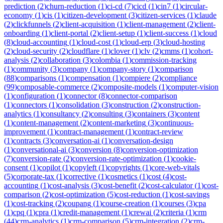
prediction
(
2
)
churn-reduction
(
1
)
ci-cd
(
7
)
cicd
(
1
)
cin7
(
1
)
circular-
economy
(
1
)
cis
(
1
)
citizen-development
(
3
)
citizen-services
(
1
)
claude
(
2
)
clickfunnels
(
2
)
client-acquisition
(
1
)
client-management
(
2
)
client-
onboarding
(
1
)
client-portal
(
2
)
client-setup
(
1
)
client-success
(
1
)
cloud
(
8
)
cloud-accounting
(
1
)
cloud-cost
(
1
)
cloud-erp
(
3
)
cloud-hosting
(
2
)
cloud-security
(
2
)
cloudflare
(
1
)
clover
(
1
)
clv
(
2
)
cmms
(
1
)
cohort-
analysis
(
2
)
collaboration
(
3
)
colombia
(
1
)
commission-tracking
(
1
)
community
(
3
)
company
(
1
)
company-story
(
1
)
comparison
(
88
)
comparisons
(
1
)
compensation
(
1
)
compiere
(
2
)
compliance
(
99
)
composable-commerce
(
2
)
composite-models
(
1
)
computer-vision
(
1
)
configuration
(
1
)
connector
(
8
)
connector-comparison
(
1
)
connectors
(
1
)
consolidation
(
3
)
construction
(
2
)
construction-
analytics
(
1
)
consultancy
(
2
)
consulting
(
3
)
containers
(
3
)
content
(
1
)
content-management
(
2
)
content-marketing
(
3
)
continuous-
improvement
(
1
)
contract-management
(
1
)
contract-review
(
1
)
contracts
(
3
)
conversation-ai
(
1
)
conversation-design
(
1
)
conversational-ai
(
3
)
conversion
(
8
)
conversion-optimization
(
7
)
conversion-rate
(
2
)
conversion-rate-optimization
(
1
)
cookie-
consent
(
1
)
copilot
(
1
)
copyleft
(
1
)
copyrights
(
1
)
core-web-vitals
(
5
)
corporate-tax
(
1
)
corrective
(
1
)
cosmetics
(
1
)
cost
(
4
)
cost-
accounting
(
1
)
cost-analysis
(
3
)
cost-benefit
(
2
)
cost-calculator
(
1
)
cost-
comparison
(
2
)
cost-optimization
(
5
)
cost-reduction
(
1
)
cost-savings
(
1
)
cost-tracking
(
2
)
coupang
(
1
)
course-creation
(
1
)
courses
(
3
)
cpa
(
1
)
cpq
(
1
)
cpra
(
1
)
credit-management
(
1
)
crewai
(
2
)
criteria
(
1
)
crm
(
44
)
crm-analytics
(
1
)
crm-comparison
(
5
)
crm-integration
(
2
)
crm-