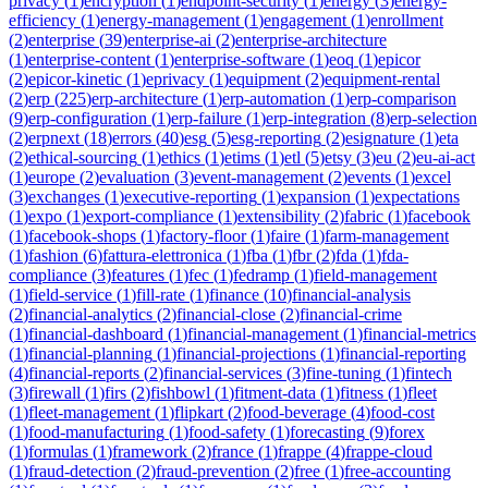
privacy
(
1
)
encryption
(
1
)
endpoint-security
(
1
)
energy
(
3
)
energy-
efficiency
(
1
)
energy-management
(
1
)
engagement
(
1
)
enrollment
(
2
)
enterprise
(
39
)
enterprise-ai
(
2
)
enterprise-architecture
(
1
)
enterprise-content
(
1
)
enterprise-software
(
1
)
eoq
(
1
)
epicor
(
2
)
epicor-kinetic
(
1
)
eprivacy
(
1
)
equipment
(
2
)
equipment-rental
(
2
)
erp
(
225
)
erp-architecture
(
1
)
erp-automation
(
1
)
erp-comparison
(
9
)
erp-configuration
(
1
)
erp-failure
(
1
)
erp-integration
(
8
)
erp-selection
(
2
)
erpnext
(
18
)
errors
(
40
)
esg
(
5
)
esg-reporting
(
2
)
esignature
(
1
)
eta
(
2
)
ethical-sourcing
(
1
)
ethics
(
1
)
etims
(
1
)
etl
(
5
)
etsy
(
3
)
eu
(
2
)
eu-ai-act
(
1
)
europe
(
2
)
evaluation
(
3
)
event-management
(
2
)
events
(
1
)
excel
(
3
)
exchanges
(
1
)
executive-reporting
(
1
)
expansion
(
1
)
expectations
(
1
)
expo
(
1
)
export-compliance
(
1
)
extensibility
(
2
)
fabric
(
1
)
facebook
(
1
)
facebook-shops
(
1
)
factory-floor
(
1
)
faire
(
1
)
farm-management
(
1
)
fashion
(
6
)
fattura-elettronica
(
1
)
fba
(
1
)
fbr
(
2
)
fda
(
1
)
fda-
compliance
(
3
)
features
(
1
)
fec
(
1
)
fedramp
(
1
)
field-management
(
1
)
field-service
(
1
)
fill-rate
(
1
)
finance
(
10
)
financial-analysis
(
2
)
financial-analytics
(
2
)
financial-close
(
2
)
financial-crime
(
1
)
financial-dashboard
(
1
)
financial-management
(
1
)
financial-metrics
(
1
)
financial-planning
(
1
)
financial-projections
(
1
)
financial-reporting
(
4
)
financial-reports
(
2
)
financial-services
(
3
)
fine-tuning
(
1
)
fintech
(
3
)
firewall
(
1
)
firs
(
2
)
fishbowl
(
1
)
fitment-data
(
1
)
fitness
(
1
)
fleet
(
1
)
fleet-management
(
1
)
flipkart
(
2
)
food-beverage
(
4
)
food-cost
(
1
)
food-manufacturing
(
1
)
food-safety
(
1
)
forecasting
(
9
)
forex
(
1
)
formulas
(
1
)
framework
(
2
)
france
(
1
)
frappe
(
4
)
frappe-cloud
(
1
)
fraud-detection
(
2
)
fraud-prevention
(
2
)
free
(
1
)
free-accounting