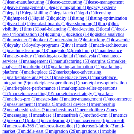
(
1
)
lean-manufacturing
(
1
)
lease-accounting
(
1
)
lease-management
(
2
)
leave-management
(
1
)
legacy-migration
(
1
)
legacy-systems
(
1
)
legal
(
16
)
legal-billing
(
1
)
legal-tech
(
1
)
lgpd
(
1
)
licensing
(
7
)
lightspeed
(
1
)
liquid
(
2
)
liquidity
(
1
)
listing
(
1
)
listing-optimization
(
1
)
live-chat
(
1
)
live-dashboards
(
1
)
live-shopping
(
1
)
llm
(
4
)
llm-
visibility
(
1
)
lms
(
3
)
load-balancing
(
1
)
load-testing
(
3
)
local
(
1
)
local-
seo
(
4
)
localization
(
24
)
logging
(
1
)
logistics
(
14
)
logistics-analytics
(
1
)
lohnsteuer
(
1
)
looker
(
2
)
looker-studio
(
2
)
lot-tracking
(
1
)
low-code
(
6
)
loyalty
(
3
)
loyalty-programs
(
2
)
ltv
(
1
)
mach
(
1
)
mach-architecture
(
1
)
machine-learning
(
13
)
magento
(
4
)
mailchimp
(
1
)
maintenance
(
4
)
make-or-buy
(
1
)
making-tax-digital
(
1
)
malaysia
(
1
)
managed-
services
(
1
)
management
(
1
)
manufacturing
(
53
)
margins
(
2
)
market-
analysis
(
1
)
marketing
(
10
)
marketing-automation
(
11
)
marketing-
platform
(
4
)
marketplace
(
22
)
marketplace-advertising
(
1
)
marketplace-analytics
(
1
)
marketplace-fees
(
1
)
marketplace-
integration
(
9
)
marketplace-operations
(
1
)
marketplace-optimization
(
1
)
marketplace-performance
(
1
)
marketplace-seller-operations
(
17
)
marketplace-selling
(
9
)
marketplace-strategy
(
1
)
markets
(
1
)
markets-pro
(
1
)
master-data
(
1
)
matter-management
(
1
)
mcommerce
(
2
)
measurement
(
1
)
media
(
3
)
medical-device
(
1
)
membership
(
2
)
membership-sites
(
3
)
memberships
(
1
)
mercadolibre
(
2
)
mes
(
2
)
messaging
(
1
)
metabase
(
1
)
metasfresh
(
1
)
method-crm
(
1
)
metrics
(
2
)
mexico
(
1
)
mfa
(
1
)
microlearning
(
1
)
microservices
(
6
)
microsoft
(
4
)
microsoft-365
(
1
)
microsoft-copilot
(
1
)
microsoft-fabric
(
3
)
mid-
market
(
3
)
middle-east
(
3
)
migration
(
29
)
migrations
(
1
)
mobile