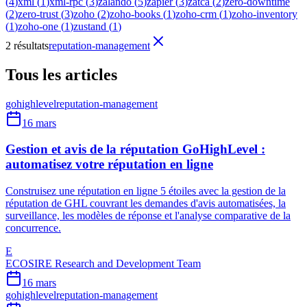
(
4
)
xml
(
1
)
xml-rpc
(
3
)
zalando
(
5
)
zapier
(
3
)
zatca
(
2
)
zero-downtime
(
2
)
zero-trust
(
3
)
zoho
(
2
)
zoho-books
(
1
)
zoho-crm
(
1
)
zoho-inventory
(
1
)
zoho-one
(
1
)
zustand
(
1
)
2 résultats
reputation-management
Tous les articles
gohighlevel
reputation-management
16 mars
Gestion et avis de la réputation GoHighLevel :
automatisez votre réputation en ligne
Construisez une réputation en ligne 5 étoiles avec la gestion de la
réputation de GHL couvrant les demandes d'avis automatisées, la
surveillance, les modèles de réponse et l'analyse comparative de la
concurrence.
E
ECOSIRE Research and Development Team
16 mars
gohighlevel
reputation-management