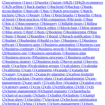
(
2
)
awareness
(
1
)
aws
(
10
)
axelor
(
2
)
azure
(
4
)
b2b
(
18
)
b2b-ecommerce
(
1
)
b2b-selling
(
1
)
back-market
(
1
)
backend
(
6
)
backup
(
2
)
bank-
reconciliation
(
1
)
barcode
(
1
)
bas
(
1
)
batch-processing
(
1
)
batch-
tracking
(
2
)
bcrs
(
1
)
beauty
(
1
)
bee
(
1
)
benchmarks
(
1
)
benefits
(
1
)
best-
of-breed
(
1
)
best-practices
(
6
)
bi-comparison
(
8
)
bi-tools
(
1
)
bias
(
1
)
big-4
(
1
)
bigcommerce
(
3
)
bigquery
(
1
)
billable-hours
(
1
)
billing
(
7
)
bir
(
1
)
black-friday
(
1
)
block-editor
(
1
)
blockchain
(
1
)
blog-strategy
(
1
)
blue-green
(
1
)
bmf
(
1
)
bom
(
2
)
booking
(
5
)
bookkeeping
(
9
)
bpa
(
1
)
bpm
(
1
)
brand
(
2
)
branding
(
1
)
brazil
(
2
)
breach-notification
(
1
)
bss
(
1
)
budget
(
3
)
budgeting
(
6
)
build-vs-buy
(
3
)
business
(
13
)
business
software
(
1
)
business-apps
(
1
)
business-automation
(
1
)
business-case
(
2
)
business-continuity
(
2
)
business-growth
(
1
)
business-intelligence
(
26
)
business-one
(
1
)
business-operations
(
1
)
business-plan
(
1
)
business-process
(
8
)
business-processes
(
1
)
business-software
(
1
)
business-strategy
(
12
)
business-tools
(
2
)
buyer-portal
(
1
)
buyers-
guide
(
1
)
caching
(
6
)
calculation-groups
(
1
)
calculators
(
1
)
calendar
(
3
)
california
(
1
)
cam
(
1
)
campaigns
(
4
)
canada
(
1
)
canada-hst
(
1
)
canary
(
1
)
capacity
(
2
)
capacity-planning
(
2
)
carbon-footprint
(
2
)
carbon-tracking
(
3
)
career-plans
(
1
)
cart-abandonment
(
2
)
case-
management
(
2
)
case-study
(
11
)
cash-flow
(
4
)
catalog
(
2
)
catalog-sync
(
1
)
category-pages
(
1
)
ccpa
(
2
)
cdn
(
2
)
certification
(
2
)
cfdi
(
1
)
cfo
(
2
)
change-management
(
6
)
channel-manager
(
1
)
chargebacks
(
1
)
chart-of-accounts
(
3
)
charts
(
1
)
chatbot
(
6
)
chatbots
(
1
)
chatgpt
(
2
)
cheat-sheet
(
1
)
checklist
(
7
)
checkout
(
2
)
checkout-optimization
(
2
)
chemical
(
2
)
china
(
1
)
churn
(
1
)
churn-management
(
1
)
churn-