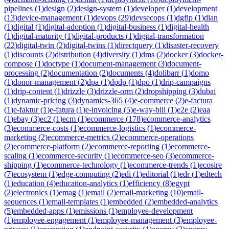
pipelines
(
1
)
design
(
2
)
design-system
(
1
)
developer
(
1
)
development
(
13
)
device-management
(
1
)
devops
(
29
)
devsecops
(
1
)
dgfip
(
1
)
dian
(
1
)
digital
(
1
)
digital-adoption
(
1
)
digital-business
(
1
)
digital-health
(
1
)
digital-maturity
(
1
)
digital-products
(
1
)
digital-transformation
(
22
)
digital-twin
(
2
)
digital-twins
(
1
)
directquery
(
1
)
disaster-recovery
(
1
)
discounts
(
2
)
distribution
(
4
)
diversity
(
1
)
dms
(
2
)
docker
(
3
)
docker-
compose
(
1
)
doctype
(
1
)
document-management
(
3
)
document-
processing
(
2
)
documentation
(
2
)
documents
(
4
)
dolibarr
(
1
)
domo
(
1
)
donor-management
(
2
)
dpa
(
1
)
dpdp
(
1
)
dpo
(
1
)
drip-campaigns
(
1
)
drip-content
(
1
)
drizzle
(
3
)
drizzle-orm
(
2
)
dropshipping
(
3
)
dubai
(
1
)
dynamic-pricing
(
3
)
dynamics-365
(
4
)
e-commerce
(
2
)
e-factura
(
1
)
e-faktur
(
1
)
e-fatura
(
1
)
e-invoicing
(
5
)
e-way-bill
(
1
)
e2e
(
2
)
eaa
(
1
)
ebay
(
3
)
ec2
(
1
)
ecm
(
1
)
ecommerce
(
178
)
ecommerce-analytics
(
3
)
ecommerce-costs
(
1
)
ecommerce-logistics
(
1
)
ecommerce-
marketing
(
2
)
ecommerce-metrics
(
2
)
ecommerce-operations
(
2
)
ecommerce-platform
(
2
)
ecommerce-reporting
(
1
)
ecommerce-
scaling
(
1
)
ecommerce-security
(
1
)
ecommerce-seo
(
3
)
ecommerce-
shipping
(
1
)
ecommerce-technology
(
1
)
ecommerce-trends
(
1
)
ecosire
(
7
)
ecosystem
(
1
)
edge-computing
(
2
)
edi
(
1
)
editorial
(
1
)
edr
(
1
)
edtech
(
1
)
education
(
4
)
education-analytics
(
1
)
efficiency
(
8
)
egypt
(
2
)
electronics
(
1
)
emag
(
1
)
email
(
2
)
email-marketing
(
10
)
email-
sequences
(
1
)
email-templates
(
1
)
embedded
(
2
)
embedded-analytics
(
5
)
embedded-apps
(
1
)
emissions
(
1
)
employee-development
(
1
)
employee-engagement
(
1
)
employee-management
(
3
)
employee-