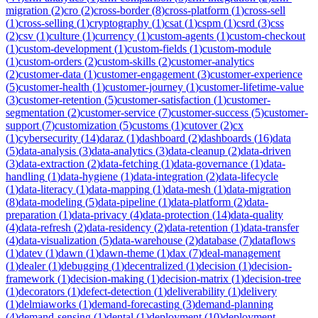
migration
(
2
)
cro
(
2
)
cross-border
(
8
)
cross-platform
(
1
)
cross-sell
(
1
)
cross-selling
(
1
)
cryptography
(
1
)
csat
(
1
)
cspm
(
1
)
csrd
(
3
)
css
(
2
)
csv
(
1
)
culture
(
1
)
currency
(
1
)
custom-agents
(
1
)
custom-checkout
(
1
)
custom-development
(
1
)
custom-fields
(
1
)
custom-module
(
1
)
custom-orders
(
2
)
custom-skills
(
2
)
customer-analytics
(
2
)
customer-data
(
1
)
customer-engagement
(
3
)
customer-experience
(
5
)
customer-health
(
1
)
customer-journey
(
1
)
customer-lifetime-value
(
3
)
customer-retention
(
5
)
customer-satisfaction
(
1
)
customer-
segmentation
(
2
)
customer-service
(
7
)
customer-success
(
5
)
customer-
support
(
7
)
customization
(
5
)
customs
(
1
)
cutover
(
2
)
cx
(
1
)
cybersecurity
(
14
)
daraz
(
1
)
dashboard
(
2
)
dashboards
(
16
)
data
(
5
)
data-analysis
(
3
)
data-analytics
(
3
)
data-cleanup
(
2
)
data-driven
(
3
)
data-extraction
(
2
)
data-fetching
(
1
)
data-governance
(
1
)
data-
handling
(
1
)
data-hygiene
(
1
)
data-integration
(
2
)
data-lifecycle
(
1
)
data-literacy
(
1
)
data-mapping
(
1
)
data-mesh
(
1
)
data-migration
(
8
)
data-modeling
(
5
)
data-pipeline
(
1
)
data-platform
(
2
)
data-
preparation
(
1
)
data-privacy
(
4
)
data-protection
(
14
)
data-quality
(
4
)
data-refresh
(
2
)
data-residency
(
2
)
data-retention
(
1
)
data-transfer
(
4
)
data-visualization
(
5
)
data-warehouse
(
2
)
database
(
7
)
dataflows
(
1
)
datev
(
1
)
dawn
(
1
)
dawn-theme
(
1
)
dax
(
7
)
deal-management
(
1
)
dealer
(
1
)
debugging
(
1
)
decentralized
(
1
)
decision
(
1
)
decision-
framework
(
1
)
decision-making
(
1
)
decision-matrix
(
1
)
decision-tree
(
1
)
decorators
(
1
)
defect-detection
(
1
)
deliverability
(
1
)
delivery
(
1
)
delmiaworks
(
1
)
demand-forecasting
(
3
)
demand-planning
(
4
)
demand-sensing
(
1
)
dental
(
1
)
deployment
(
10
)
deployment-