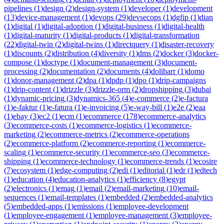
pipelines
(
1
)
design
(
2
)
design-system
(
1
)
developer
(
1
)
development
(
13
)
device-management
(
1
)
devops
(
29
)
devsecops
(
1
)
dgfip
(
1
)
dian
(
1
)
digital
(
1
)
digital-adoption
(
1
)
digital-business
(
1
)
digital-health
(
1
)
digital-maturity
(
1
)
digital-products
(
1
)
digital-transformation
(
22
)
digital-twin
(
2
)
digital-twins
(
1
)
directquery
(
1
)
disaster-recovery
(
1
)
discounts
(
2
)
distribution
(
4
)
diversity
(
1
)
dms
(
2
)
docker
(
3
)
docker-
compose
(
1
)
doctype
(
1
)
document-management
(
3
)
document-
processing
(
2
)
documentation
(
2
)
documents
(
4
)
dolibarr
(
1
)
domo
(
1
)
donor-management
(
2
)
dpa
(
1
)
dpdp
(
1
)
dpo
(
1
)
drip-campaigns
(
1
)
drip-content
(
1
)
drizzle
(
3
)
drizzle-orm
(
2
)
dropshipping
(
3
)
dubai
(
1
)
dynamic-pricing
(
3
)
dynamics-365
(
4
)
e-commerce
(
2
)
e-factura
(
1
)
e-faktur
(
1
)
e-fatura
(
1
)
e-invoicing
(
5
)
e-way-bill
(
1
)
e2e
(
2
)
eaa
(
1
)
ebay
(
3
)
ec2
(
1
)
ecm
(
1
)
ecommerce
(
178
)
ecommerce-analytics
(
3
)
ecommerce-costs
(
1
)
ecommerce-logistics
(
1
)
ecommerce-
marketing
(
2
)
ecommerce-metrics
(
2
)
ecommerce-operations
(
2
)
ecommerce-platform
(
2
)
ecommerce-reporting
(
1
)
ecommerce-
scaling
(
1
)
ecommerce-security
(
1
)
ecommerce-seo
(
3
)
ecommerce-
shipping
(
1
)
ecommerce-technology
(
1
)
ecommerce-trends
(
1
)
ecosire
(
7
)
ecosystem
(
1
)
edge-computing
(
2
)
edi
(
1
)
editorial
(
1
)
edr
(
1
)
edtech
(
1
)
education
(
4
)
education-analytics
(
1
)
efficiency
(
8
)
egypt
(
2
)
electronics
(
1
)
emag
(
1
)
email
(
2
)
email-marketing
(
10
)
email-
sequences
(
1
)
email-templates
(
1
)
embedded
(
2
)
embedded-analytics
(
5
)
embedded-apps
(
1
)
emissions
(
1
)
employee-development
(
1
)
employee-engagement
(
1
)
employee-management
(
3
)
employee-