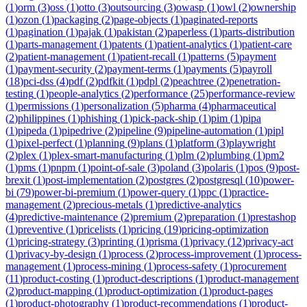
(
1
)
orm
(
3
)
oss
(
1
)
otto
(
3
)
outsourcing
(
3
)
owasp
(
1
)
owl
(
2
)
ownership
(
1
)
ozon
(
1
)
packaging
(
2
)
page-objects
(
1
)
paginated-reports
(
1
)
pagination
(
1
)
pajak
(
1
)
pakistan
(
2
)
paperless
(
1
)
parts-distribution
(
1
)
parts-management
(
1
)
patents
(
1
)
patient-analytics
(
1
)
patient-care
(
2
)
patient-management
(
1
)
patient-recall
(
1
)
patterns
(
5
)
payment
(
1
)
payment-security
(
2
)
payment-terms
(
1
)
payments
(
5
)
payroll
(
18
)
pci-dss
(
4
)
pdf
(
2
)
pdfkit
(
1
)
pdpl
(
2
)
peachtree
(
2
)
penetration-
testing
(
1
)
people-analytics
(
2
)
performance
(
25
)
performance-review
(
1
)
permissions
(
1
)
personalization
(
5
)
pharma
(
4
)
pharmaceutical
(
2
)
philippines
(
1
)
phishing
(
1
)
pick-pack-ship
(
1
)
pim
(
1
)
pipa
(
1
)
pipeda
(
1
)
pipedrive
(
2
)
pipeline
(
9
)
pipeline-automation
(
1
)
pipl
(
1
)
pixel-perfect
(
1
)
planning
(
9
)
plans
(
1
)
platform
(
3
)
playwright
(
2
)
plex
(
1
)
plex-smart-manufacturing
(
1
)
plm
(
2
)
plumbing
(
1
)
pm2
(
1
)
pms
(
1
)
pnpm
(
1
)
point-of-sale
(
3
)
poland
(
3
)
polaris
(
1
)
pos
(
9
)
post-
brexit
(
1
)
post-implementation
(
2
)
postgres
(
2
)
postgresql
(
10
)
power-
bi
(
79
)
power-bi-premium
(
1
)
power-query
(
1
)
ppc
(
1
)
practice-
management
(
2
)
precious-metals
(
1
)
predictive-analytics
(
4
)
predictive-maintenance
(
2
)
premium
(
2
)
preparation
(
1
)
prestashop
(
1
)
preventive
(
1
)
pricelists
(
1
)
pricing
(
19
)
pricing-optimization
(
1
)
pricing-strategy
(
3
)
printing
(
1
)
prisma
(
1
)
privacy
(
12
)
privacy-act
(
1
)
privacy-by-design
(
1
)
process
(
2
)
process-improvement
(
1
)
process-
management
(
1
)
process-mining
(
1
)
process-safety
(
1
)
procurement
(
11
)
product-costing
(
1
)
product-descriptions
(
1
)
product-management
(
2
)
product-mapping
(
1
)
product-optimization
(
1
)
product-pages
(
1
)
product-photography
(
1
)
product-recommendations
(
1
)
product-