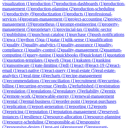
visualization
(
1
)
production
(
7
)
production-dashboards
(
1
)
production-
management
(
1
)
production-planning
(
2
)
production-scheduling
(
1
)
productivity
(
9
)
productization
(
1
)
products
(
1
)
professional-
services
(
4
)
program-management
(
1
)
project-accounting
(
2
)
project-
management
(
19
)
prometheus
(
1
)
prompt-engineering
(
1
)
property-
management
(
5
)
proprietary
(
1
)
provincial-tax
(
1
)
public-sector
(
1
)
publishing
(
1
)
punchout-catalog
(
1
)
purchase
(
3
)
push-notifications
(
1
)
pwa
(
1
)
python
(
5
)
qa
(
1
)
qatar
(
1
)
qlik-sense
(
1
)
qualification
(
1
)
quality
(
3
)
quality-analytics
(
1
)
quality-assurance
(
1
)
quality-
compliance
(
1
)
quality-control
(
2
)
quality-management
(
2
)
quantum-
computing
(
1
)
query-tuning
(
1
)
quickbooks
(
8
)
quickstart
(
1
)
quotation
(
1
)
quotation-templates
(
1
)
qweb
(
3
)
rag
(
1
)
rakuten
(
1
)
ranking
(
1
)
ransomware
(
1
)
rate-limiting
(
3
)
rdl
(
1
)
react
(
8
)
react-19
(
2
)
react-
email
(
1
)
react-native
(
1
)
react-query
(
1
)
real-estate
(
5
)
real-estate-
analytics
(
1
)
real-time
(
4
)
recharts
(
1
)
recipe-management
(
1
)
recommendations
(
1
)
reconciliation
(
1
)
recruitment
(
6
)
recurring-
billing
(
1
)
recurring-revenue
(
5
)
redis
(
2
)
refurbished
(
1
)
registration
(
1
)
regulation
(
1
)
regulations
(
2
)
regulatory
(
3
)
reliability
(
2
)
remix
(
2
)
remote-work
(
2
)
renewable-energy
(
1
)
renewal-management
(
1
)
rental
(
3
)
rental-business
(
1
)
reorder-point
(
1
)
repeat-purchases
(
1
)
replication
(
1
)
report-generation
(
1
)
reporting
(
12
)
reports
(
3
)
repricing
(
1
)
reputation
(
1
)
reputation-management
(
2
)
reserved-
instances
(
1
)
resilience
(
2
)
resource-allocation
(
1
)
resource-planning
(
1
)
resource-scheduling
(
2
)
responsible-ai
(
2
)
responsive
(
2
)
responsive-design
(
1
)
rest-api
(
4
)
restaurant
(
5
)
restaurant-