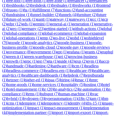
(
1
)
free-tool
(
1
)
free-tools
(
1
)
free-zone
(
1
)
freelancer
(
2
)
freelancers
(
1
)
freshbooks
(
2
)
freshdesk
(
1
)
freshsales
(
1
)
freshworks
(
1
)
frontend
(
3
)
fruugo
(
1
)
fta
(
1
)
fulfillment
(
7
)
functions
(
2
)
fund-accounting
(
2
)
fundraising
(
1
)
funnel-builder
(
2
)
funnels
(
4
)
furniture
(
2
)
future
(
3
)
future-of-work
(
1
)
gantt
(
1
)
gateway
(
1
)
gateways
(
1
)
gcc
(
1
)
gcp
(
2
)
gdpr
(
12
)
gds
(
1
)
gemini
(
1
)
general-ai
(
1
)
generation
(
1
)
generative-
ai
(
2
)
geo
(
1
)
germany
(
23
)
getting-started
(
1
)
github-actions
(
3
)
global
(
3
)
global-compliance
(
1
)
global-ecommerce
(
1
)
global-expansion
(
1
)
global-operations
(
1
)
gmp
(
2
)
go-live
(
2
)
gobd
(
1
)
gohighlevel
(
76
)
google
(
1
)
google-analytics
(
2
)
google-business
(
1
)
google-
business-profile
(
1
)
google-cloud
(
2
)
google-pay
(
1
)
google-reviews
(
1
)
governance
(
8
)
government
(
3
)
gpt
(
1
)
grafana
(
1
)
grants
(
2
)
graphql
(
3
)
green-it
(
1
)
green-warehouse
(
1
)
gri
(
2
)
growing-business
(
1
)
growth
(
1
)
grpc
(
1
)
gst
(
7
)
gta
(
1
)
guide
(
43
)
gxp
(
2
)
gym
(
1
)
haccp
(
2
)
handmade
(
3
)
hardening
(
2
)
hardware
(
1
)
hcm
(
1
)
headless
(
4
)
headless-commerce
(
3
)
headless-erp
(
1
)
healthcare
(
9
)
healthcare-
analytics
(
1
)
healthcare-dashboards
(
1
)
helpdesk
(
7
)
hepsiburada
(
1
)
hetzner
(
1
)
higher-ed
(
1
)
hipaa
(
5
)
hiring
(
4
)
hmac
(
1
)
hmrc
(
2
)
home-goods
(
1
)
home-services
(
1
)
hospitality
(
5
)
hosting
(
3
)
hotel
(
1
)
hotel-management
(
1
)
hr
(
20
)
hr-analytics
(
2
)
hr-automation
(
1
)
hr-
compliance
(
1
)
hrms
(
1
)
hubspot
(
7
)
human-machine
(
1
)
hvac
(
2
)
hybrid
(
1
)
hydrogen
(
3
)
hyperautomation
(
1
)
i18n
(
2
)
iam
(
1
)
ibm
(
1
)
icms
(
1
)
idempiere
(
1
)
idempotency
(
1
)
identity
(
4
)
ifrs-15
(
1
)
image-
optimization
(
1
)
impact
(
1
)
impact-measurement
(
1
)
implementation
(
44
)
implementation-partner
(
1
)
import
(
1
)
import-export
(
1
)
import-