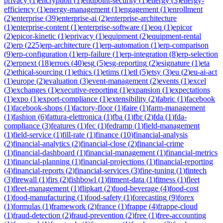
privacy
(
1
)
encryption
(
1
)
endpoint-security
(
1
)
energy
(
3
)
energy-
efficiency
(
1
)
energy-management
(
1
)
engagement
(
1
)
enrollment
(
2
)
enterprise
(
39
)
enterprise-ai
(
2
)
enterprise-architecture
(
1
)
enterprise-content
(
1
)
enterprise-software
(
1
)
eoq
(
1
)
epicor
(
2
)
epicor-kinetic
(
1
)
eprivacy
(
1
)
equipment
(
2
)
equipment-rental
(
2
)
erp
(
225
)
erp-architecture
(
1
)
erp-automation
(
1
)
erp-comparison
(
9
)
erp-configuration
(
1
)
erp-failure
(
1
)
erp-integration
(
8
)
erp-selection
(
2
)
erpnext
(
18
)
errors
(
40
)
esg
(
5
)
esg-reporting
(
2
)
esignature
(
1
)
eta
(
2
)
ethical-sourcing
(
1
)
ethics
(
1
)
etims
(
1
)
etl
(
5
)
etsy
(
3
)
eu
(
2
)
eu-ai-act
(
1
)
europe
(
2
)
evaluation
(
3
)
event-management
(
2
)
events
(
1
)
excel
(
3
)
exchanges
(
1
)
executive-reporting
(
1
)
expansion
(
1
)
expectations
(
1
)
expo
(
1
)
export-compliance
(
1
)
extensibility
(
2
)
fabric
(
1
)
facebook
(
1
)
facebook-shops
(
1
)
factory-floor
(
1
)
faire
(
1
)
farm-management
(
1
)
fashion
(
6
)
fattura-elettronica
(
1
)
fba
(
1
)
fbr
(
2
)
fda
(
1
)
fda-
compliance
(
3
)
features
(
1
)
fec
(
1
)
fedramp
(
1
)
field-management
(
1
)
field-service
(
1
)
fill-rate
(
1
)
finance
(
10
)
financial-analysis
(
2
)
financial-analytics
(
2
)
financial-close
(
2
)
financial-crime
(
1
)
financial-dashboard
(
1
)
financial-management
(
1
)
financial-metrics
(
1
)
financial-planning
(
1
)
financial-projections
(
1
)
financial-reporting
(
4
)
financial-reports
(
2
)
financial-services
(
3
)
fine-tuning
(
1
)
fintech
(
3
)
firewall
(
1
)
firs
(
2
)
fishbowl
(
1
)
fitment-data
(
1
)
fitness
(
1
)
fleet
(
1
)
fleet-management
(
1
)
flipkart
(
2
)
food-beverage
(
4
)
food-cost
(
1
)
food-manufacturing
(
1
)
food-safety
(
1
)
forecasting
(
9
)
forex
(
1
)
formulas
(
1
)
framework
(
2
)
france
(
1
)
frappe
(
4
)
frappe-cloud
(
1
)
fraud-detection
(
2
)
fraud-prevention
(
2
)
free
(
1
)
free-accounting