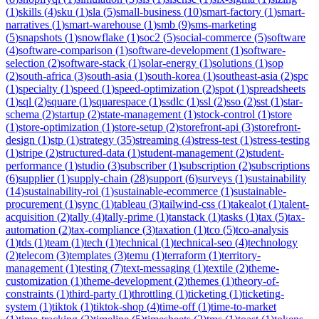
(
1
)
skills
(
4
)
sku
(
1
)
sla
(
5
)
small-business
(
10
)
smart-factory
(
1
)
smart-
narratives
(
1
)
smart-warehouse
(
1
)
smb
(
9
)
sms-marketing
(
5
)
snapshots
(
1
)
snowflake
(
1
)
soc2
(
5
)
social-commerce
(
5
)
software
(
4
)
software-comparison
(
1
)
software-development
(
1
)
software-
selection
(
2
)
software-stack
(
1
)
solar-energy
(
1
)
solutions
(
1
)
sop
(
2
)
south-africa
(
3
)
south-asia
(
1
)
south-korea
(
1
)
southeast-asia
(
2
)
spc
(
1
)
specialty
(
1
)
speed
(
1
)
speed-optimization
(
2
)
spot
(
1
)
spreadsheets
(
1
)
sql
(
2
)
square
(
1
)
squarespace
(
1
)
ssdlc
(
1
)
ssl
(
2
)
sso
(
2
)
sst
(
1
)
star-
schema
(
2
)
startup
(
2
)
state-management
(
1
)
stock-control
(
1
)
store
(
1
)
store-optimization
(
1
)
store-setup
(
2
)
storefront-api
(
3
)
storefront-
design
(
1
)
stp
(
1
)
strategy
(
35
)
streaming
(
4
)
stress-test
(
1
)
stress-testing
(
1
)
stripe
(
2
)
structured-data
(
1
)
student-management
(
2
)
student-
performance
(
1
)
studio
(
3
)
subscriber
(
1
)
subscription
(
2
)
subscriptions
(
6
)
supplier
(
1
)
supply-chain
(
28
)
support
(
6
)
surveys
(
1
)
sustainability
(
14
)
sustainability-roi
(
1
)
sustainable-ecommerce
(
1
)
sustainable-
procurement
(
1
)
sync
(
1
)
tableau
(
3
)
tailwind-css
(
1
)
takealot
(
1
)
talent-
acquisition
(
2
)
tally
(
4
)
tally-prime
(
1
)
tanstack
(
1
)
tasks
(
1
)
tax
(
5
)
tax-
automation
(
2
)
tax-compliance
(
3
)
taxation
(
1
)
tco
(
5
)
tco-analysis
(
1
)
tds
(
1
)
team
(
1
)
tech
(
1
)
technical
(
1
)
technical-seo
(
4
)
technology
(
2
)
telecom
(
3
)
templates
(
3
)
temu
(
1
)
terraform
(
1
)
territory-
management
(
1
)
testing
(
7
)
text-messaging
(
1
)
textile
(
2
)
theme-
customization
(
1
)
theme-development
(
2
)
themes
(
1
)
theory-of-
constraints
(
1
)
third-party
(
1
)
throttling
(
1
)
ticketing
(
1
)
ticketing-
system
(
1
)
tiktok
(
1
)
tiktok-shop
(
4
)
time-off
(
1
)
time-to-market