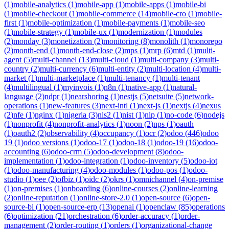
(
1
)
mobile-analytics
(
1
)
mobile-app
(
1
)
mobile-apps
(
1
)
mobile-bi
(
1
)
mobile-checkout
(
1
)
mobile-commerce
(
14
)
mobile-cro
(
1
)
mobile-
first
(
1
)
mobile-optimization
(
1
)
mobile-payments
(
1
)
mobile-seo
(
1
)
mobile-strategy
(
1
)
mobile-ux
(
1
)
modernization
(
1
)
modules
(
2
)
monday
(
3
)
monetization
(
2
)
monitoring
(
8
)
monolith
(
1
)
monorepo
(
2
)
month-end
(
1
)
month-end-close
(
2
)
mps
(
1
)
mrp
(
6
)
mtd
(
1
)
multi-
agent
(
5
)
multi-channel
(
13
)
multi-cloud
(
1
)
multi-company
(
3
)
multi-
country
(
2
)
multi-currency
(
6
)
multi-entity
(
2
)
multi-location
(
4
)
multi-
market
(
1
)
multi-marketplace
(
1
)
multi-tenancy
(
1
)
multi-tenant
(
4
)
multilingual
(
1
)
myinvois
(
1
)
n8n
(
1
)
native-app
(
1
)
natural-
language
(
2
)
ndpr
(
1
)
nearshoring
(
1
)
nestjs
(
5
)
netsuite
(
5
)
network-
operations
(
1
)
new-features
(
3
)
next-intl
(
1
)
next-js
(
1
)
nextjs
(
4
)
nexus
(
2
)
nfe
(
1
)
nginx
(
1
)
nigeria
(
3
)
nis2
(
1
)
nist
(
1
)
nlp
(
1
)
no-code
(
6
)
nodejs
(
1
)
nonprofit
(
4
)
nonprofit-analytics
(
1
)
noon
(
2
)
nps
(
1
)
oauth
(
1
)
oauth2
(
2
)
observability
(
4
)
occupancy
(
1
)
ocr
(
2
)
odoo
(
446
)
odoo
19
(
1
)
odoo versions
(
1
)
odoo-17
(
1
)
odoo-18
(
1
)
odoo-19
(
16
)
odoo-
accounting
(
6
)
odoo-crm
(
5
)
odoo-development
(
8
)
odoo-
implementation
(
1
)
odoo-integration
(
1
)
odoo-inventory
(
5
)
odoo-iot
(
1
)
odoo-manufacturing
(
4
)
odoo-modules
(
1
)
odoo-pos
(
1
)
odoo-
studio
(
1
)
oee
(
2
)
ofbiz
(
1
)
oidc
(
2
)
okrs
(
1
)
omnichannel
(
4
)
on-premise
(
1
)
on-premises
(
1
)
onboarding
(
6
)
online-courses
(
2
)
online-learning
(
2
)
online-reputation
(
1
)
online-store-2.0
(
1
)
open-source
(
6
)
open-
source-bi
(
1
)
open-source-erp
(
13
)
openai
(
1
)
openclaw
(
85
)
operations
(
6
)
optimization
(
21
)
orchestration
(
6
)
order-accuracy
(
1
)
order-
management
(
2
)
order-routing
(
1
)
orders
(
1
)
organizational-change