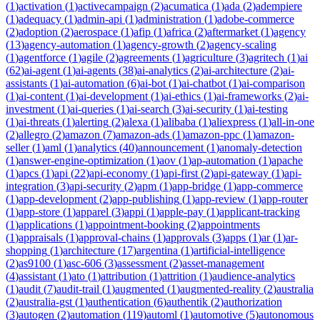
(
1
)
activation
(
1
)
activecampaign
(
2
)
acumatica
(
1
)
ada
(
2
)
adempiere
(
1
)
adequacy
(
1
)
admin-api
(
1
)
administration
(
1
)
adobe-commerce
(
2
)
adoption
(
2
)
aerospace
(
1
)
afip
(
1
)
africa
(
2
)
aftermarket
(
1
)
agency
(
13
)
agency-automation
(
1
)
agency-growth
(
2
)
agency-scaling
(
1
)
agentforce
(
1
)
agile
(
2
)
agreements
(
1
)
agriculture
(
3
)
agritech
(
1
)
ai
(
62
)
ai-agent
(
1
)
ai-agents
(
38
)
ai-analytics
(
2
)
ai-architecture
(
2
)
ai-
assistants
(
1
)
ai-automation
(
6
)
ai-bot
(
1
)
ai-chatbot
(
1
)
ai-comparison
(
1
)
ai-content
(
1
)
ai-development
(
1
)
ai-ethics
(
1
)
ai-frameworks
(
2
)
ai-
investment
(
1
)
ai-queries
(
1
)
ai-search
(
3
)
ai-security
(
1
)
ai-testing
(
1
)
ai-threats
(
1
)
alerting
(
2
)
alexa
(
1
)
alibaba
(
1
)
aliexpress
(
1
)
all-in-one
(
2
)
allegro
(
2
)
amazon
(
7
)
amazon-ads
(
1
)
amazon-ppc
(
1
)
amazon-
seller
(
1
)
aml
(
1
)
analytics
(
40
)
announcement
(
1
)
anomaly-detection
(
1
)
answer-engine-optimization
(
1
)
aov
(
1
)
ap-automation
(
1
)
apache
(
1
)
apcs
(
1
)
api
(
22
)
api-economy
(
1
)
api-first
(
2
)
api-gateway
(
1
)
api-
integration
(
3
)
api-security
(
2
)
apm
(
1
)
app-bridge
(
1
)
app-commerce
(
1
)
app-development
(
2
)
app-publishing
(
1
)
app-review
(
1
)
app-router
(
1
)
app-store
(
1
)
apparel
(
3
)
appi
(
1
)
apple-pay
(
1
)
applicant-tracking
(
1
)
applications
(
1
)
appointment-booking
(
2
)
appointments
(
1
)
appraisals
(
1
)
approval-chains
(
1
)
approvals
(
3
)
apps
(
1
)
ar
(
1
)
ar-
shopping
(
1
)
architecture
(
17
)
argentina
(
1
)
artificial-intelligence
(
2
)
as9100
(
1
)
asc-606
(
3
)
assessment
(
2
)
asset-management
(
4
)
assistant
(
1
)
ato
(
1
)
attribution
(
1
)
attrition
(
1
)
audience-analytics
(
1
)
audit
(
7
)
audit-trail
(
1
)
augmented
(
1
)
augmented-reality
(
2
)
australia
(
2
)
australia-gst
(
1
)
authentication
(
6
)
authentik
(
2
)
authorization
(
3
)
autogen
(
2
)
automation
(
119
)
automl
(
1
)
automotive
(
5
)
autonomous