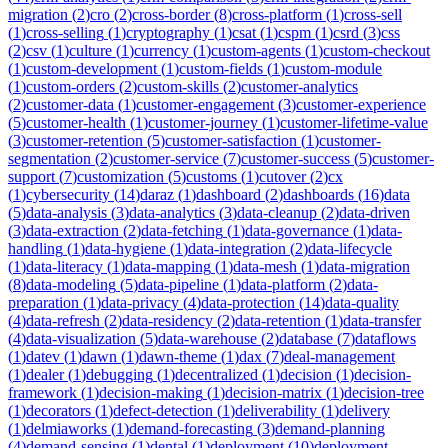
migration
(
2
)
cro
(
2
)
cross-border
(
8
)
cross-platform
(
1
)
cross-sell
(
1
)
cross-selling
(
1
)
cryptography
(
1
)
csat
(
1
)
cspm
(
1
)
csrd
(
3
)
css
(
2
)
csv
(
1
)
culture
(
1
)
currency
(
1
)
custom-agents
(
1
)
custom-checkout
(
1
)
custom-development
(
1
)
custom-fields
(
1
)
custom-module
(
1
)
custom-orders
(
2
)
custom-skills
(
2
)
customer-analytics
(
2
)
customer-data
(
1
)
customer-engagement
(
3
)
customer-experience
(
5
)
customer-health
(
1
)
customer-journey
(
1
)
customer-lifetime-value
(
3
)
customer-retention
(
5
)
customer-satisfaction
(
1
)
customer-
segmentation
(
2
)
customer-service
(
7
)
customer-success
(
5
)
customer-
support
(
7
)
customization
(
5
)
customs
(
1
)
cutover
(
2
)
cx
(
1
)
cybersecurity
(
14
)
daraz
(
1
)
dashboard
(
2
)
dashboards
(
16
)
data
(
5
)
data-analysis
(
3
)
data-analytics
(
3
)
data-cleanup
(
2
)
data-driven
(
3
)
data-extraction
(
2
)
data-fetching
(
1
)
data-governance
(
1
)
data-
handling
(
1
)
data-hygiene
(
1
)
data-integration
(
2
)
data-lifecycle
(
1
)
data-literacy
(
1
)
data-mapping
(
1
)
data-mesh
(
1
)
data-migration
(
8
)
data-modeling
(
5
)
data-pipeline
(
1
)
data-platform
(
2
)
data-
preparation
(
1
)
data-privacy
(
4
)
data-protection
(
14
)
data-quality
(
4
)
data-refresh
(
2
)
data-residency
(
2
)
data-retention
(
1
)
data-transfer
(
4
)
data-visualization
(
5
)
data-warehouse
(
2
)
database
(
7
)
dataflows
(
1
)
datev
(
1
)
dawn
(
1
)
dawn-theme
(
1
)
dax
(
7
)
deal-management
(
1
)
dealer
(
1
)
debugging
(
1
)
decentralized
(
1
)
decision
(
1
)
decision-
framework
(
1
)
decision-making
(
1
)
decision-matrix
(
1
)
decision-tree
(
1
)
decorators
(
1
)
defect-detection
(
1
)
deliverability
(
1
)
delivery
(
1
)
delmiaworks
(
1
)
demand-forecasting
(
3
)
demand-planning
(
4
)
demand-sensing
(
1
)
dental
(
1
)
deployment
(
10
)
deployment-