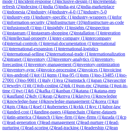
mode
(
1
)
incident-response
(
3
)
inclusive-design
(
1
)
incremental-
refresh
(
2
)
indexing
(
1
)
india
(
5
)
india-gst
(
2
)
india-marketplace
(
1
)
indonesia
(
2
)
industry
(
4
)
industry-4-0
(
17
)
industry-5-0
(
1
)
industry-erp
(
1
)
industry-specific
(
1
)
industry-wrappers
(
1
)
infor
(
1
)
information-security
(
2
)
infrastructure
(
10
)
infrastructure-as-code
(
1
)
infusionsoft
(
1
)
inp
(
1
)
insightly
(
1
)
insights
(
2
)
inspection
(
1
)
instagram
(
1
)
instagram-shopping
(
2
)
installation
(
1
)
integration
(
63
)
intellectual-property
(
1
)
inter-company
(
1
)
intercompany
(
4
)
internal-controls
(
1
)
internal-documentation
(
1
)
international
(
11
)
international-expansion
(
1
)
international-logistics
(
1
)
international-selling
(
2
)
international-trade
(
1
)
internationalization
(
2
)
intranet
(
1
)
inventory
(
33
)
inventory-analytics
(
1
)
inventory-
forecasting
(
1
)
inventory-management
(
5
)
inventory-optimization
(
1
)
inventory-sync
(
4
)
invoice-processing
(
2
)
invoices
(
1
)
invoicing
(
1
)
ios-android
(
1
)
iot
(
11
)
iqms
(
1
)
isa-95
(
1
)
isms
(
1
)
iso-13485
(
1
)
iso-
27001
(
3
)
iso-9001
(
1
)
italy
(
1
)
iva
(
2
)
jamstack
(
1
)
japan
(
2
)
javascript
(
1
)
jewelry
(
1
)
jit
(
1
)
job-costing
(
2
)
jpk
(
1
)
json-rpc
(
2
)
jumia
(
1
)
just-in-
time
(
1
)
jwt
(
1
)
k6
(
2
)
kafka
(
1
)
kanban
(
3
)
katana
(
1
)
katana-mrp
(
1
)
kaufland
(
2
)
kdv
(
1
)
keap
(
2
)
kenya
(
1
)
klaviyo
(
1
)
knowledge
(
1
)
knowledge-base
(
4
)
knowledge-management
(
2
)
korea
(
1
)
kpi
(
3
)
kpis
(
3
)
kra
(
1
)
ksef
(
1
)
kubernetes
(
1
)
kvkk
(
1
)
kyc
(
1
)
labor-law
(
1
)
landed-cost
(
1
)
landing-pages
(
4
)
langchain
(
3
)
large-datasets
(
1
)
latin-america
(
3
)
launch
(
1
)
law-firm
(
1
)
law-firms
(
1
)
lazada
(
1
)
lcp
(
1
)
lead-generation
(
3
)
lead-management
(
2
)
lead-nurture
(
1
)
lead-
nurturing
(
1
)
lead-scoring
(
2
)
lead-tracking
(
1
)
leadership
(
2
)
lean