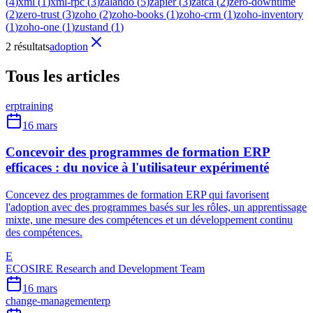
(
4
)
xml
(
1
)
xml-rpc
(
3
)
zalando
(
5
)
zapier
(
3
)
zatca
(
2
)
zero-downtime
(
2
)
zero-trust
(
3
)
zoho
(
2
)
zoho-books
(
1
)
zoho-crm
(
1
)
zoho-inventory
(
1
)
zoho-one
(
1
)
zustand
(
1
)
2 résultats
adoption
Tous les articles
erp
training
16 mars
Concevoir des programmes de formation ERP
efficaces : du novice à l'utilisateur expérimenté
Concevez des programmes de formation ERP qui favorisent
l'adoption avec des programmes basés sur les rôles, un apprentissage
mixte, une mesure des compétences et un développement continu
des compétences.
E
ECOSIRE Research and Development Team
16 mars
change-management
erp