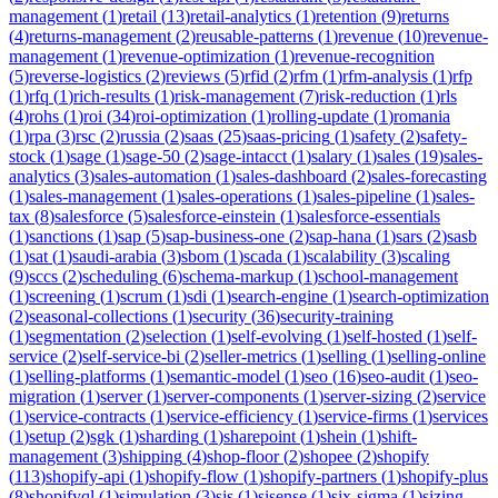
management
(
1
)
retail
(
13
)
retail-analytics
(
1
)
retention
(
9
)
returns
(
4
)
returns-management
(
2
)
reusable-patterns
(
1
)
revenue
(
10
)
revenue-
management
(
1
)
revenue-optimization
(
1
)
revenue-recognition
(
5
)
reverse-logistics
(
2
)
reviews
(
5
)
rfid
(
2
)
rfm
(
1
)
rfm-analysis
(
1
)
rfp
(
1
)
rfq
(
1
)
rich-results
(
1
)
risk-management
(
7
)
risk-reduction
(
1
)
rls
(
4
)
rohs
(
1
)
roi
(
34
)
roi-optimization
(
1
)
rolling-update
(
1
)
romania
(
1
)
rpa
(
3
)
rsc
(
2
)
russia
(
2
)
saas
(
25
)
saas-pricing
(
1
)
safety
(
2
)
safety-
stock
(
1
)
sage
(
1
)
sage-50
(
2
)
sage-intacct
(
1
)
salary
(
1
)
sales
(
19
)
sales-
analytics
(
3
)
sales-automation
(
1
)
sales-dashboard
(
2
)
sales-forecasting
(
1
)
sales-management
(
1
)
sales-operations
(
1
)
sales-pipeline
(
1
)
sales-
tax
(
8
)
salesforce
(
5
)
salesforce-einstein
(
1
)
salesforce-essentials
(
1
)
sanctions
(
1
)
sap
(
5
)
sap-business-one
(
2
)
sap-hana
(
1
)
sars
(
2
)
sasb
(
1
)
sat
(
1
)
saudi-arabia
(
3
)
sbom
(
1
)
scada
(
1
)
scalability
(
3
)
scaling
(
9
)
sccs
(
2
)
scheduling
(
6
)
schema-markup
(
1
)
school-management
(
1
)
screening
(
1
)
scrum
(
1
)
sdi
(
1
)
search-engine
(
1
)
search-optimization
(
2
)
seasonal-collections
(
1
)
security
(
36
)
security-training
(
1
)
segmentation
(
2
)
selection
(
1
)
self-evolving
(
1
)
self-hosted
(
1
)
self-
service
(
2
)
self-service-bi
(
2
)
seller-metrics
(
1
)
selling
(
1
)
selling-online
(
1
)
selling-platforms
(
1
)
semantic-model
(
1
)
seo
(
16
)
seo-audit
(
1
)
seo-
migration
(
1
)
server
(
1
)
server-components
(
1
)
server-sizing
(
2
)
service
(
1
)
service-contracts
(
1
)
service-efficiency
(
1
)
service-firms
(
1
)
services
(
1
)
setup
(
2
)
sgk
(
1
)
sharding
(
1
)
sharepoint
(
1
)
shein
(
1
)
shift-
management
(
3
)
shipping
(
4
)
shop-floor
(
2
)
shopee
(
2
)
shopify
(
113
)
shopify-api
(
1
)
shopify-flow
(
1
)
shopify-partners
(
1
)
shopify-plus
(
8
)
shopifyql
(
1
)
simulation
(
3
)
sis
(
1
)
sisense
(
1
)
six-sigma
(
1
)
sizing