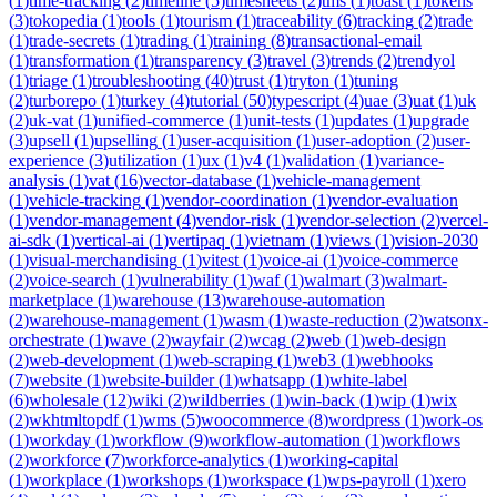
(
1
)
time-tracking
(
2
)
timeline
(
5
)
timesheets
(
2
)
tms
(
1
)
toast
(
1
)
tokens
(
3
)
tokopedia
(
1
)
tools
(
1
)
tourism
(
1
)
traceability
(
6
)
tracking
(
2
)
trade
(
1
)
trade-secrets
(
1
)
trading
(
1
)
training
(
8
)
transactional-email
(
1
)
transformation
(
1
)
transparency
(
3
)
travel
(
3
)
trends
(
2
)
trendyol
(
1
)
triage
(
1
)
troubleshooting
(
40
)
trust
(
1
)
tryton
(
1
)
tuning
(
2
)
turborepo
(
1
)
turkey
(
4
)
tutorial
(
50
)
typescript
(
4
)
uae
(
3
)
uat
(
1
)
uk
(
2
)
uk-vat
(
1
)
unified-commerce
(
1
)
unit-tests
(
1
)
updates
(
1
)
upgrade
(
3
)
upsell
(
1
)
upselling
(
1
)
user-acquisition
(
1
)
user-adoption
(
2
)
user-
experience
(
3
)
utilization
(
1
)
ux
(
1
)
v4
(
1
)
validation
(
1
)
variance-
analysis
(
1
)
vat
(
16
)
vector-database
(
1
)
vehicle-management
(
1
)
vehicle-tracking
(
1
)
vendor-coordination
(
1
)
vendor-evaluation
(
1
)
vendor-management
(
4
)
vendor-risk
(
1
)
vendor-selection
(
2
)
vercel-
ai-sdk
(
1
)
vertical-ai
(
1
)
vertipaq
(
1
)
vietnam
(
1
)
views
(
1
)
vision-2030
(
1
)
visual-merchandising
(
1
)
vitest
(
1
)
voice-ai
(
1
)
voice-commerce
(
2
)
voice-search
(
1
)
vulnerability
(
1
)
waf
(
1
)
walmart
(
3
)
walmart-
marketplace
(
1
)
warehouse
(
13
)
warehouse-automation
(
2
)
warehouse-management
(
1
)
wasm
(
1
)
waste-reduction
(
2
)
watsonx-
orchestrate
(
1
)
wave
(
2
)
wayfair
(
2
)
wcag
(
2
)
web
(
1
)
web-design
(
2
)
web-development
(
1
)
web-scraping
(
1
)
web3
(
1
)
webhooks
(
7
)
website
(
1
)
website-builder
(
1
)
whatsapp
(
1
)
white-label
(
6
)
wholesale
(
12
)
wiki
(
2
)
wildberries
(
1
)
win-back
(
1
)
wip
(
1
)
wix
(
2
)
wkhtmltopdf
(
1
)
wms
(
5
)
woocommerce
(
8
)
wordpress
(
1
)
work-os
(
1
)
workday
(
1
)
workflow
(
9
)
workflow-automation
(
1
)
workflows
(
2
)
workforce
(
7
)
workforce-analytics
(
1
)
working-capital
(
1
)
workplace
(
1
)
workshops
(
1
)
workspace
(
1
)
wps-payroll
(
1
)
xero