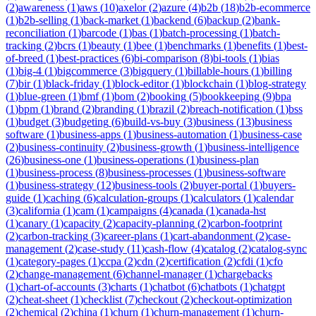
(
2
)
awareness
(
1
)
aws
(
10
)
axelor
(
2
)
azure
(
4
)
b2b
(
18
)
b2b-ecommerce
(
1
)
b2b-selling
(
1
)
back-market
(
1
)
backend
(
6
)
backup
(
2
)
bank-
reconciliation
(
1
)
barcode
(
1
)
bas
(
1
)
batch-processing
(
1
)
batch-
tracking
(
2
)
bcrs
(
1
)
beauty
(
1
)
bee
(
1
)
benchmarks
(
1
)
benefits
(
1
)
best-
of-breed
(
1
)
best-practices
(
6
)
bi-comparison
(
8
)
bi-tools
(
1
)
bias
(
1
)
big-4
(
1
)
bigcommerce
(
3
)
bigquery
(
1
)
billable-hours
(
1
)
billing
(
7
)
bir
(
1
)
black-friday
(
1
)
block-editor
(
1
)
blockchain
(
1
)
blog-strategy
(
1
)
blue-green
(
1
)
bmf
(
1
)
bom
(
2
)
booking
(
5
)
bookkeeping
(
9
)
bpa
(
1
)
bpm
(
1
)
brand
(
2
)
branding
(
1
)
brazil
(
2
)
breach-notification
(
1
)
bss
(
1
)
budget
(
3
)
budgeting
(
6
)
build-vs-buy
(
3
)
business
(
13
)
business
software
(
1
)
business-apps
(
1
)
business-automation
(
1
)
business-case
(
2
)
business-continuity
(
2
)
business-growth
(
1
)
business-intelligence
(
26
)
business-one
(
1
)
business-operations
(
1
)
business-plan
(
1
)
business-process
(
8
)
business-processes
(
1
)
business-software
(
1
)
business-strategy
(
12
)
business-tools
(
2
)
buyer-portal
(
1
)
buyers-
guide
(
1
)
caching
(
6
)
calculation-groups
(
1
)
calculators
(
1
)
calendar
(
3
)
california
(
1
)
cam
(
1
)
campaigns
(
4
)
canada
(
1
)
canada-hst
(
1
)
canary
(
1
)
capacity
(
2
)
capacity-planning
(
2
)
carbon-footprint
(
2
)
carbon-tracking
(
3
)
career-plans
(
1
)
cart-abandonment
(
2
)
case-
management
(
2
)
case-study
(
11
)
cash-flow
(
4
)
catalog
(
2
)
catalog-sync
(
1
)
category-pages
(
1
)
ccpa
(
2
)
cdn
(
2
)
certification
(
2
)
cfdi
(
1
)
cfo
(
2
)
change-management
(
6
)
channel-manager
(
1
)
chargebacks
(
1
)
chart-of-accounts
(
3
)
charts
(
1
)
chatbot
(
6
)
chatbots
(
1
)
chatgpt
(
2
)
cheat-sheet
(
1
)
checklist
(
7
)
checkout
(
2
)
checkout-optimization
(
2
)
chemical
(
2
)
china
(
1
)
churn
(
1
)
churn-management
(
1
)
churn-