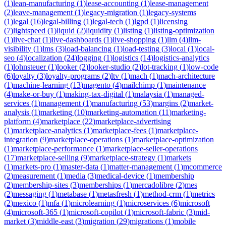
(
1
)
lean-manufacturing
(
1
)
lease-accounting
(
1
)
lease-management
(
2
)
leave-management
(
1
)
legacy-migration
(
1
)
legacy-systems
(
1
)
legal
(
16
)
legal-billing
(
1
)
legal-tech
(
1
)
lgpd
(
1
)
licensing
(
7
)
lightspeed
(
1
)
liquid
(
2
)
liquidity
(
1
)
listing
(
1
)
listing-optimization
(
1
)
live-chat
(
1
)
live-dashboards
(
1
)
live-shopping
(
1
)
llm
(
4
)
llm-
visibility
(
1
)
lms
(
3
)
load-balancing
(
1
)
load-testing
(
3
)
local
(
1
)
local-
seo
(
4
)
localization
(
24
)
logging
(
1
)
logistics
(
14
)
logistics-analytics
(
1
)
lohnsteuer
(
1
)
looker
(
2
)
looker-studio
(
2
)
lot-tracking
(
1
)
low-code
(
6
)
loyalty
(
3
)
loyalty-programs
(
2
)
ltv
(
1
)
mach
(
1
)
mach-architecture
(
1
)
machine-learning
(
13
)
magento
(
4
)
mailchimp
(
1
)
maintenance
(
4
)
make-or-buy
(
1
)
making-tax-digital
(
1
)
malaysia
(
1
)
managed-
services
(
1
)
management
(
1
)
manufacturing
(
53
)
margins
(
2
)
market-
analysis
(
1
)
marketing
(
10
)
marketing-automation
(
11
)
marketing-
platform
(
4
)
marketplace
(
22
)
marketplace-advertising
(
1
)
marketplace-analytics
(
1
)
marketplace-fees
(
1
)
marketplace-
integration
(
9
)
marketplace-operations
(
1
)
marketplace-optimization
(
1
)
marketplace-performance
(
1
)
marketplace-seller-operations
(
17
)
marketplace-selling
(
9
)
marketplace-strategy
(
1
)
markets
(
1
)
markets-pro
(
1
)
master-data
(
1
)
matter-management
(
1
)
mcommerce
(
2
)
measurement
(
1
)
media
(
3
)
medical-device
(
1
)
membership
(
2
)
membership-sites
(
3
)
memberships
(
1
)
mercadolibre
(
2
)
mes
(
2
)
messaging
(
1
)
metabase
(
1
)
metasfresh
(
1
)
method-crm
(
1
)
metrics
(
2
)
mexico
(
1
)
mfa
(
1
)
microlearning
(
1
)
microservices
(
6
)
microsoft
(
4
)
microsoft-365
(
1
)
microsoft-copilot
(
1
)
microsoft-fabric
(
3
)
mid-
market
(
3
)
middle-east
(
3
)
migration
(
29
)
migrations
(
1
)
mobile