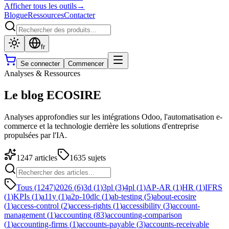
Afficher tous les outils
→
Blogue
Ressources
Contacter
fr
Se connecter
Commencer
Analyses & Ressources
Le blog ECOSIRE
Analyses approfondies sur les intégrations Odoo, l'automatisation e-
commerce et la technologie derrière les solutions d'entreprise
propulsées par l'IA.
1247
articles
1635
sujets
Tous (1247)
2026
(
6
)
3d
(
1
)
3pl
(
3
)
4pl
(
1
)
AP-AR
(
1
)
HR
(
1
)
IFRS
(
1
)
KPIs
(
1
)
a11y
(
1
)
a2p-10dlc
(
1
)
ab-testing
(
5
)
about-ecosire
(
1
)
access-control
(
2
)
access-rights
(
1
)
accessibility
(
3
)
account-
management
(
1
)
accounting
(
83
)
accounting-comparison
(
1
)
accounting-firms
(
1
)
accounts-payable
(
3
)
accounts-receivable