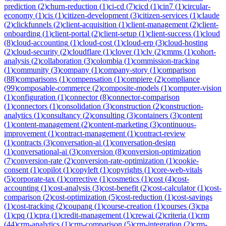
prediction
(
2
)
churn-reduction
(
1
)
ci-cd
(
7
)
cicd
(
1
)
cin7
(
1
)
circular-
economy
(
1
)
cis
(
1
)
citizen-development
(
3
)
citizen-services
(
1
)
claude
(
2
)
clickfunnels
(
2
)
client-acquisition
(
1
)
client-management
(
2
)
client-
onboarding
(
1
)
client-portal
(
2
)
client-setup
(
1
)
client-success
(
1
)
cloud
(
8
)
cloud-accounting
(
1
)
cloud-cost
(
1
)
cloud-erp
(
3
)
cloud-hosting
(
2
)
cloud-security
(
2
)
cloudflare
(
1
)
clover
(
1
)
clv
(
2
)
cmms
(
1
)
cohort-
analysis
(
2
)
collaboration
(
3
)
colombia
(
1
)
commission-tracking
(
1
)
community
(
3
)
company
(
1
)
company-story
(
1
)
comparison
(
88
)
comparisons
(
1
)
compensation
(
1
)
compiere
(
2
)
compliance
(
99
)
composable-commerce
(
2
)
composite-models
(
1
)
computer-vision
(
1
)
configuration
(
1
)
connector
(
8
)
connector-comparison
(
1
)
connectors
(
1
)
consolidation
(
3
)
construction
(
2
)
construction-
analytics
(
1
)
consultancy
(
2
)
consulting
(
3
)
containers
(
3
)
content
(
1
)
content-management
(
2
)
content-marketing
(
3
)
continuous-
improvement
(
1
)
contract-management
(
1
)
contract-review
(
1
)
contracts
(
3
)
conversation-ai
(
1
)
conversation-design
(
1
)
conversational-ai
(
3
)
conversion
(
8
)
conversion-optimization
(
7
)
conversion-rate
(
2
)
conversion-rate-optimization
(
1
)
cookie-
consent
(
1
)
copilot
(
1
)
copyleft
(
1
)
copyrights
(
1
)
core-web-vitals
(
5
)
corporate-tax
(
1
)
corrective
(
1
)
cosmetics
(
1
)
cost
(
4
)
cost-
accounting
(
1
)
cost-analysis
(
3
)
cost-benefit
(
2
)
cost-calculator
(
1
)
cost-
comparison
(
2
)
cost-optimization
(
5
)
cost-reduction
(
1
)
cost-savings
(
1
)
cost-tracking
(
2
)
coupang
(
1
)
course-creation
(
1
)
courses
(
3
)
cpa
(
1
)
cpq
(
1
)
cpra
(
1
)
credit-management
(
1
)
crewai
(
2
)
criteria
(
1
)
crm
(
44
)
crm-analytics
(
1
)
crm-comparison
(
5
)
crm-integration
(
2
)
crm-