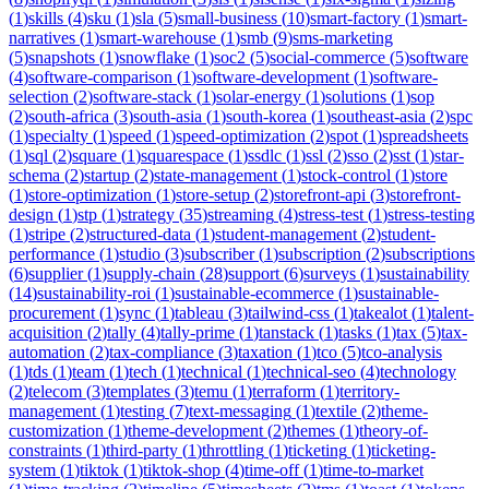
(
1
)
skills
(
4
)
sku
(
1
)
sla
(
5
)
small-business
(
10
)
smart-factory
(
1
)
smart-
narratives
(
1
)
smart-warehouse
(
1
)
smb
(
9
)
sms-marketing
(
5
)
snapshots
(
1
)
snowflake
(
1
)
soc2
(
5
)
social-commerce
(
5
)
software
(
4
)
software-comparison
(
1
)
software-development
(
1
)
software-
selection
(
2
)
software-stack
(
1
)
solar-energy
(
1
)
solutions
(
1
)
sop
(
2
)
south-africa
(
3
)
south-asia
(
1
)
south-korea
(
1
)
southeast-asia
(
2
)
spc
(
1
)
specialty
(
1
)
speed
(
1
)
speed-optimization
(
2
)
spot
(
1
)
spreadsheets
(
1
)
sql
(
2
)
square
(
1
)
squarespace
(
1
)
ssdlc
(
1
)
ssl
(
2
)
sso
(
2
)
sst
(
1
)
star-
schema
(
2
)
startup
(
2
)
state-management
(
1
)
stock-control
(
1
)
store
(
1
)
store-optimization
(
1
)
store-setup
(
2
)
storefront-api
(
3
)
storefront-
design
(
1
)
stp
(
1
)
strategy
(
35
)
streaming
(
4
)
stress-test
(
1
)
stress-testing
(
1
)
stripe
(
2
)
structured-data
(
1
)
student-management
(
2
)
student-
performance
(
1
)
studio
(
3
)
subscriber
(
1
)
subscription
(
2
)
subscriptions
(
6
)
supplier
(
1
)
supply-chain
(
28
)
support
(
6
)
surveys
(
1
)
sustainability
(
14
)
sustainability-roi
(
1
)
sustainable-ecommerce
(
1
)
sustainable-
procurement
(
1
)
sync
(
1
)
tableau
(
3
)
tailwind-css
(
1
)
takealot
(
1
)
talent-
acquisition
(
2
)
tally
(
4
)
tally-prime
(
1
)
tanstack
(
1
)
tasks
(
1
)
tax
(
5
)
tax-
automation
(
2
)
tax-compliance
(
3
)
taxation
(
1
)
tco
(
5
)
tco-analysis
(
1
)
tds
(
1
)
team
(
1
)
tech
(
1
)
technical
(
1
)
technical-seo
(
4
)
technology
(
2
)
telecom
(
3
)
templates
(
3
)
temu
(
1
)
terraform
(
1
)
territory-
management
(
1
)
testing
(
7
)
text-messaging
(
1
)
textile
(
2
)
theme-
customization
(
1
)
theme-development
(
2
)
themes
(
1
)
theory-of-
constraints
(
1
)
third-party
(
1
)
throttling
(
1
)
ticketing
(
1
)
ticketing-
system
(
1
)
tiktok
(
1
)
tiktok-shop
(
4
)
time-off
(
1
)
time-to-market