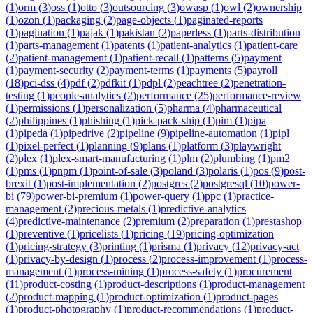
(
1
)
orm
(
3
)
oss
(
1
)
otto
(
3
)
outsourcing
(
3
)
owasp
(
1
)
owl
(
2
)
ownership
(
1
)
ozon
(
1
)
packaging
(
2
)
page-objects
(
1
)
paginated-reports
(
1
)
pagination
(
1
)
pajak
(
1
)
pakistan
(
2
)
paperless
(
1
)
parts-distribution
(
1
)
parts-management
(
1
)
patents
(
1
)
patient-analytics
(
1
)
patient-care
(
2
)
patient-management
(
1
)
patient-recall
(
1
)
patterns
(
5
)
payment
(
1
)
payment-security
(
2
)
payment-terms
(
1
)
payments
(
5
)
payroll
(
18
)
pci-dss
(
4
)
pdf
(
2
)
pdfkit
(
1
)
pdpl
(
2
)
peachtree
(
2
)
penetration-
testing
(
1
)
people-analytics
(
2
)
performance
(
25
)
performance-review
(
1
)
permissions
(
1
)
personalization
(
5
)
pharma
(
4
)
pharmaceutical
(
2
)
philippines
(
1
)
phishing
(
1
)
pick-pack-ship
(
1
)
pim
(
1
)
pipa
(
1
)
pipeda
(
1
)
pipedrive
(
2
)
pipeline
(
9
)
pipeline-automation
(
1
)
pipl
(
1
)
pixel-perfect
(
1
)
planning
(
9
)
plans
(
1
)
platform
(
3
)
playwright
(
2
)
plex
(
1
)
plex-smart-manufacturing
(
1
)
plm
(
2
)
plumbing
(
1
)
pm2
(
1
)
pms
(
1
)
pnpm
(
1
)
point-of-sale
(
3
)
poland
(
3
)
polaris
(
1
)
pos
(
9
)
post-
brexit
(
1
)
post-implementation
(
2
)
postgres
(
2
)
postgresql
(
10
)
power-
bi
(
79
)
power-bi-premium
(
1
)
power-query
(
1
)
ppc
(
1
)
practice-
management
(
2
)
precious-metals
(
1
)
predictive-analytics
(
4
)
predictive-maintenance
(
2
)
premium
(
2
)
preparation
(
1
)
prestashop
(
1
)
preventive
(
1
)
pricelists
(
1
)
pricing
(
19
)
pricing-optimization
(
1
)
pricing-strategy
(
3
)
printing
(
1
)
prisma
(
1
)
privacy
(
12
)
privacy-act
(
1
)
privacy-by-design
(
1
)
process
(
2
)
process-improvement
(
1
)
process-
management
(
1
)
process-mining
(
1
)
process-safety
(
1
)
procurement
(
11
)
product-costing
(
1
)
product-descriptions
(
1
)
product-management
(
2
)
product-mapping
(
1
)
product-optimization
(
1
)
product-pages
(
1
)
product-photography
(
1
)
product-recommendations
(
1
)
product-