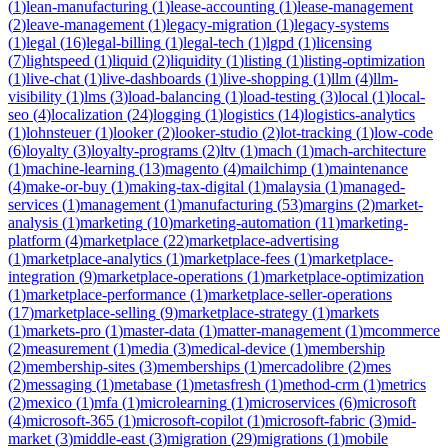
(
1
)
lean-manufacturing
(
1
)
lease-accounting
(
1
)
lease-management
(
2
)
leave-management
(
1
)
legacy-migration
(
1
)
legacy-systems
(
1
)
legal
(
16
)
legal-billing
(
1
)
legal-tech
(
1
)
lgpd
(
1
)
licensing
(
7
)
lightspeed
(
1
)
liquid
(
2
)
liquidity
(
1
)
listing
(
1
)
listing-optimization
(
1
)
live-chat
(
1
)
live-dashboards
(
1
)
live-shopping
(
1
)
llm
(
4
)
llm-
visibility
(
1
)
lms
(
3
)
load-balancing
(
1
)
load-testing
(
3
)
local
(
1
)
local-
seo
(
4
)
localization
(
24
)
logging
(
1
)
logistics
(
14
)
logistics-analytics
(
1
)
lohnsteuer
(
1
)
looker
(
2
)
looker-studio
(
2
)
lot-tracking
(
1
)
low-code
(
6
)
loyalty
(
3
)
loyalty-programs
(
2
)
ltv
(
1
)
mach
(
1
)
mach-architecture
(
1
)
machine-learning
(
13
)
magento
(
4
)
mailchimp
(
1
)
maintenance
(
4
)
make-or-buy
(
1
)
making-tax-digital
(
1
)
malaysia
(
1
)
managed-
services
(
1
)
management
(
1
)
manufacturing
(
53
)
margins
(
2
)
market-
analysis
(
1
)
marketing
(
10
)
marketing-automation
(
11
)
marketing-
platform
(
4
)
marketplace
(
22
)
marketplace-advertising
(
1
)
marketplace-analytics
(
1
)
marketplace-fees
(
1
)
marketplace-
integration
(
9
)
marketplace-operations
(
1
)
marketplace-optimization
(
1
)
marketplace-performance
(
1
)
marketplace-seller-operations
(
17
)
marketplace-selling
(
9
)
marketplace-strategy
(
1
)
markets
(
1
)
markets-pro
(
1
)
master-data
(
1
)
matter-management
(
1
)
mcommerce
(
2
)
measurement
(
1
)
media
(
3
)
medical-device
(
1
)
membership
(
2
)
membership-sites
(
3
)
memberships
(
1
)
mercadolibre
(
2
)
mes
(
2
)
messaging
(
1
)
metabase
(
1
)
metasfresh
(
1
)
method-crm
(
1
)
metrics
(
2
)
mexico
(
1
)
mfa
(
1
)
microlearning
(
1
)
microservices
(
6
)
microsoft
(
4
)
microsoft-365
(
1
)
microsoft-copilot
(
1
)
microsoft-fabric
(
3
)
mid-
market
(
3
)
middle-east
(
3
)
migration
(
29
)
migrations
(
1
)
mobile