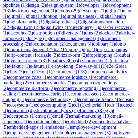
pipelines
(
1
)
design
(
2
)
design-system
(
1
)
developer
(
1
)
development
(
13
)
device-management
(
1
)
devops
(
29
)
devsecops
(
1
)
dgfip
(
1
)
dian
(
1
)
digital
(
1
)
digital-adoption
(
1
)
digital-business
(
1
)
digital-health
(
1
)
digital-maturity
(
1
)
digital-products
(
1
)
digital-transformation
(
22
)
digital-twin
(
2
)
digital-twins
(
1
)
directquery
(
1
)
disaster-recovery
(
1
)
discounts
(
2
)
distribution
(
4
)
diversity
(
1
)
dms
(
2
)
docker
(
3
)
docker-
compose
(
1
)
doctype
(
1
)
document-management
(
3
)
document-
processing
(
2
)
documentation
(
2
)
documents
(
4
)
dolibarr
(
1
)
domo
(
1
)
donor-management
(
2
)
dpa
(
1
)
dpdp
(
1
)
dpo
(
1
)
drip-campaigns
(
1
)
drip-content
(
1
)
drizzle
(
3
)
drizzle-orm
(
2
)
dropshipping
(
3
)
dubai
(
1
)
dynamic-pricing
(
3
)
dynamics-365
(
4
)
e-commerce
(
2
)
e-factura
(
1
)
e-faktur
(
1
)
e-fatura
(
1
)
e-invoicing
(
5
)
e-way-bill
(
1
)
e2e
(
2
)
eaa
(
1
)
ebay
(
3
)
ec2
(
1
)
ecm
(
1
)
ecommerce
(
178
)
ecommerce-analytics
(
3
)
ecommerce-costs
(
1
)
ecommerce-logistics
(
1
)
ecommerce-
marketing
(
2
)
ecommerce-metrics
(
2
)
ecommerce-operations
(
2
)
ecommerce-platform
(
2
)
ecommerce-reporting
(
1
)
ecommerce-
scaling
(
1
)
ecommerce-security
(
1
)
ecommerce-seo
(
3
)
ecommerce-
shipping
(
1
)
ecommerce-technology
(
1
)
ecommerce-trends
(
1
)
ecosire
(
7
)
ecosystem
(
1
)
edge-computing
(
2
)
edi
(
1
)
editorial
(
1
)
edr
(
1
)
edtech
(
1
)
education
(
4
)
education-analytics
(
1
)
efficiency
(
8
)
egypt
(
2
)
electronics
(
1
)
emag
(
1
)
email
(
2
)
email-marketing
(
10
)
email-
sequences
(
1
)
email-templates
(
1
)
embedded
(
2
)
embedded-analytics
(
5
)
embedded-apps
(
1
)
emissions
(
1
)
employee-development
(
1
)
employee-engagement
(
1
)
employee-management
(
3
)
employee-