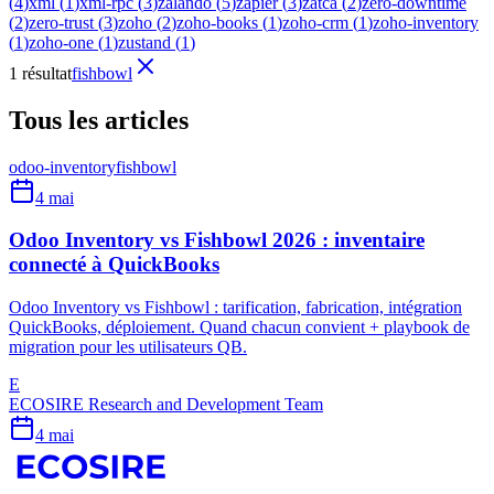
(
4
)
xml
(
1
)
xml-rpc
(
3
)
zalando
(
5
)
zapier
(
3
)
zatca
(
2
)
zero-downtime
(
2
)
zero-trust
(
3
)
zoho
(
2
)
zoho-books
(
1
)
zoho-crm
(
1
)
zoho-inventory
(
1
)
zoho-one
(
1
)
zustand
(
1
)
1 résultat
fishbowl
Tous les articles
odoo-inventory
fishbowl
4 mai
Odoo Inventory vs Fishbowl 2026 : inventaire
connecté à QuickBooks
Odoo Inventory vs Fishbowl : tarification, fabrication, intégration
QuickBooks, déploiement. Quand chacun convient + playbook de
migration pour les utilisateurs QB.
E
ECOSIRE Research and Development Team
4 mai