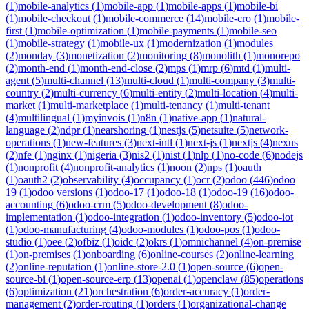
(
1
)
mobile-analytics
(
1
)
mobile-app
(
1
)
mobile-apps
(
1
)
mobile-bi
(
1
)
mobile-checkout
(
1
)
mobile-commerce
(
14
)
mobile-cro
(
1
)
mobile-
first
(
1
)
mobile-optimization
(
1
)
mobile-payments
(
1
)
mobile-seo
(
1
)
mobile-strategy
(
1
)
mobile-ux
(
1
)
modernization
(
1
)
modules
(
2
)
monday
(
3
)
monetization
(
2
)
monitoring
(
8
)
monolith
(
1
)
monorepo
(
2
)
month-end
(
1
)
month-end-close
(
2
)
mps
(
1
)
mrp
(
6
)
mtd
(
1
)
multi-
agent
(
5
)
multi-channel
(
13
)
multi-cloud
(
1
)
multi-company
(
3
)
multi-
country
(
2
)
multi-currency
(
6
)
multi-entity
(
2
)
multi-location
(
4
)
multi-
market
(
1
)
multi-marketplace
(
1
)
multi-tenancy
(
1
)
multi-tenant
(
4
)
multilingual
(
1
)
myinvois
(
1
)
n8n
(
1
)
native-app
(
1
)
natural-
language
(
2
)
ndpr
(
1
)
nearshoring
(
1
)
nestjs
(
5
)
netsuite
(
5
)
network-
operations
(
1
)
new-features
(
3
)
next-intl
(
1
)
next-js
(
1
)
nextjs
(
4
)
nexus
(
2
)
nfe
(
1
)
nginx
(
1
)
nigeria
(
3
)
nis2
(
1
)
nist
(
1
)
nlp
(
1
)
no-code
(
6
)
nodejs
(
1
)
nonprofit
(
4
)
nonprofit-analytics
(
1
)
noon
(
2
)
nps
(
1
)
oauth
(
1
)
oauth2
(
2
)
observability
(
4
)
occupancy
(
1
)
ocr
(
2
)
odoo
(
446
)
odoo
19
(
1
)
odoo versions
(
1
)
odoo-17
(
1
)
odoo-18
(
1
)
odoo-19
(
16
)
odoo-
accounting
(
6
)
odoo-crm
(
5
)
odoo-development
(
8
)
odoo-
implementation
(
1
)
odoo-integration
(
1
)
odoo-inventory
(
5
)
odoo-iot
(
1
)
odoo-manufacturing
(
4
)
odoo-modules
(
1
)
odoo-pos
(
1
)
odoo-
studio
(
1
)
oee
(
2
)
ofbiz
(
1
)
oidc
(
2
)
okrs
(
1
)
omnichannel
(
4
)
on-premise
(
1
)
on-premises
(
1
)
onboarding
(
6
)
online-courses
(
2
)
online-learning
(
2
)
online-reputation
(
1
)
online-store-2.0
(
1
)
open-source
(
6
)
open-
source-bi
(
1
)
open-source-erp
(
13
)
openai
(
1
)
openclaw
(
85
)
operations
(
6
)
optimization
(
21
)
orchestration
(
6
)
order-accuracy
(
1
)
order-
management
(
2
)
order-routing
(
1
)
orders
(
1
)
organizational-change