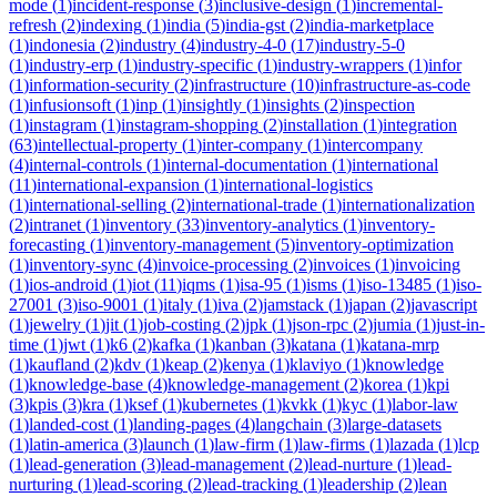
mode
(
1
)
incident-response
(
3
)
inclusive-design
(
1
)
incremental-
refresh
(
2
)
indexing
(
1
)
india
(
5
)
india-gst
(
2
)
india-marketplace
(
1
)
indonesia
(
2
)
industry
(
4
)
industry-4-0
(
17
)
industry-5-0
(
1
)
industry-erp
(
1
)
industry-specific
(
1
)
industry-wrappers
(
1
)
infor
(
1
)
information-security
(
2
)
infrastructure
(
10
)
infrastructure-as-code
(
1
)
infusionsoft
(
1
)
inp
(
1
)
insightly
(
1
)
insights
(
2
)
inspection
(
1
)
instagram
(
1
)
instagram-shopping
(
2
)
installation
(
1
)
integration
(
63
)
intellectual-property
(
1
)
inter-company
(
1
)
intercompany
(
4
)
internal-controls
(
1
)
internal-documentation
(
1
)
international
(
11
)
international-expansion
(
1
)
international-logistics
(
1
)
international-selling
(
2
)
international-trade
(
1
)
internationalization
(
2
)
intranet
(
1
)
inventory
(
33
)
inventory-analytics
(
1
)
inventory-
forecasting
(
1
)
inventory-management
(
5
)
inventory-optimization
(
1
)
inventory-sync
(
4
)
invoice-processing
(
2
)
invoices
(
1
)
invoicing
(
1
)
ios-android
(
1
)
iot
(
11
)
iqms
(
1
)
isa-95
(
1
)
isms
(
1
)
iso-13485
(
1
)
iso-
27001
(
3
)
iso-9001
(
1
)
italy
(
1
)
iva
(
2
)
jamstack
(
1
)
japan
(
2
)
javascript
(
1
)
jewelry
(
1
)
jit
(
1
)
job-costing
(
2
)
jpk
(
1
)
json-rpc
(
2
)
jumia
(
1
)
just-in-
time
(
1
)
jwt
(
1
)
k6
(
2
)
kafka
(
1
)
kanban
(
3
)
katana
(
1
)
katana-mrp
(
1
)
kaufland
(
2
)
kdv
(
1
)
keap
(
2
)
kenya
(
1
)
klaviyo
(
1
)
knowledge
(
1
)
knowledge-base
(
4
)
knowledge-management
(
2
)
korea
(
1
)
kpi
(
3
)
kpis
(
3
)
kra
(
1
)
ksef
(
1
)
kubernetes
(
1
)
kvkk
(
1
)
kyc
(
1
)
labor-law
(
1
)
landed-cost
(
1
)
landing-pages
(
4
)
langchain
(
3
)
large-datasets
(
1
)
latin-america
(
3
)
launch
(
1
)
law-firm
(
1
)
law-firms
(
1
)
lazada
(
1
)
lcp
(
1
)
lead-generation
(
3
)
lead-management
(
2
)
lead-nurture
(
1
)
lead-
nurturing
(
1
)
lead-scoring
(
2
)
lead-tracking
(
1
)
leadership
(
2
)
lean