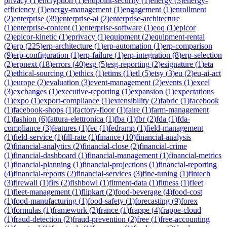
privacy
(
1
)
encryption
(
1
)
endpoint-security
(
1
)
energy
(
3
)
energy-
efficiency
(
1
)
energy-management
(
1
)
engagement
(
1
)
enrollment
(
2
)
enterprise
(
39
)
enterprise-ai
(
2
)
enterprise-architecture
(
1
)
enterprise-content
(
1
)
enterprise-software
(
1
)
eoq
(
1
)
epicor
(
2
)
epicor-kinetic
(
1
)
eprivacy
(
1
)
equipment
(
2
)
equipment-rental
(
2
)
erp
(
225
)
erp-architecture
(
1
)
erp-automation
(
1
)
erp-comparison
(
9
)
erp-configuration
(
1
)
erp-failure
(
1
)
erp-integration
(
8
)
erp-selection
(
2
)
erpnext
(
18
)
errors
(
40
)
esg
(
5
)
esg-reporting
(
2
)
esignature
(
1
)
eta
(
2
)
ethical-sourcing
(
1
)
ethics
(
1
)
etims
(
1
)
etl
(
5
)
etsy
(
3
)
eu
(
2
)
eu-ai-act
(
1
)
europe
(
2
)
evaluation
(
3
)
event-management
(
2
)
events
(
1
)
excel
(
3
)
exchanges
(
1
)
executive-reporting
(
1
)
expansion
(
1
)
expectations
(
1
)
expo
(
1
)
export-compliance
(
1
)
extensibility
(
2
)
fabric
(
1
)
facebook
(
1
)
facebook-shops
(
1
)
factory-floor
(
1
)
faire
(
1
)
farm-management
(
1
)
fashion
(
6
)
fattura-elettronica
(
1
)
fba
(
1
)
fbr
(
2
)
fda
(
1
)
fda-
compliance
(
3
)
features
(
1
)
fec
(
1
)
fedramp
(
1
)
field-management
(
1
)
field-service
(
1
)
fill-rate
(
1
)
finance
(
10
)
financial-analysis
(
2
)
financial-analytics
(
2
)
financial-close
(
2
)
financial-crime
(
1
)
financial-dashboard
(
1
)
financial-management
(
1
)
financial-metrics
(
1
)
financial-planning
(
1
)
financial-projections
(
1
)
financial-reporting
(
4
)
financial-reports
(
2
)
financial-services
(
3
)
fine-tuning
(
1
)
fintech
(
3
)
firewall
(
1
)
firs
(
2
)
fishbowl
(
1
)
fitment-data
(
1
)
fitness
(
1
)
fleet
(
1
)
fleet-management
(
1
)
flipkart
(
2
)
food-beverage
(
4
)
food-cost
(
1
)
food-manufacturing
(
1
)
food-safety
(
1
)
forecasting
(
9
)
forex
(
1
)
formulas
(
1
)
framework
(
2
)
france
(
1
)
frappe
(
4
)
frappe-cloud
(
1
)
fraud-detection
(
2
)
fraud-prevention
(
2
)
free
(
1
)
free-accounting