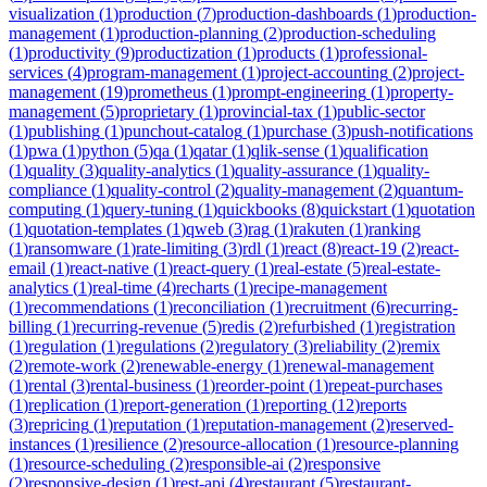
visualization
(
1
)
production
(
7
)
production-dashboards
(
1
)
production-
management
(
1
)
production-planning
(
2
)
production-scheduling
(
1
)
productivity
(
9
)
productization
(
1
)
products
(
1
)
professional-
services
(
4
)
program-management
(
1
)
project-accounting
(
2
)
project-
management
(
19
)
prometheus
(
1
)
prompt-engineering
(
1
)
property-
management
(
5
)
proprietary
(
1
)
provincial-tax
(
1
)
public-sector
(
1
)
publishing
(
1
)
punchout-catalog
(
1
)
purchase
(
3
)
push-notifications
(
1
)
pwa
(
1
)
python
(
5
)
qa
(
1
)
qatar
(
1
)
qlik-sense
(
1
)
qualification
(
1
)
quality
(
3
)
quality-analytics
(
1
)
quality-assurance
(
1
)
quality-
compliance
(
1
)
quality-control
(
2
)
quality-management
(
2
)
quantum-
computing
(
1
)
query-tuning
(
1
)
quickbooks
(
8
)
quickstart
(
1
)
quotation
(
1
)
quotation-templates
(
1
)
qweb
(
3
)
rag
(
1
)
rakuten
(
1
)
ranking
(
1
)
ransomware
(
1
)
rate-limiting
(
3
)
rdl
(
1
)
react
(
8
)
react-19
(
2
)
react-
email
(
1
)
react-native
(
1
)
react-query
(
1
)
real-estate
(
5
)
real-estate-
analytics
(
1
)
real-time
(
4
)
recharts
(
1
)
recipe-management
(
1
)
recommendations
(
1
)
reconciliation
(
1
)
recruitment
(
6
)
recurring-
billing
(
1
)
recurring-revenue
(
5
)
redis
(
2
)
refurbished
(
1
)
registration
(
1
)
regulation
(
1
)
regulations
(
2
)
regulatory
(
3
)
reliability
(
2
)
remix
(
2
)
remote-work
(
2
)
renewable-energy
(
1
)
renewal-management
(
1
)
rental
(
3
)
rental-business
(
1
)
reorder-point
(
1
)
repeat-purchases
(
1
)
replication
(
1
)
report-generation
(
1
)
reporting
(
12
)
reports
(
3
)
repricing
(
1
)
reputation
(
1
)
reputation-management
(
2
)
reserved-
instances
(
1
)
resilience
(
2
)
resource-allocation
(
1
)
resource-planning
(
1
)
resource-scheduling
(
2
)
responsible-ai
(
2
)
responsive
(
2
)
responsive-design
(
1
)
rest-api
(
4
)
restaurant
(
5
)
restaurant-