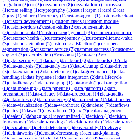
migration
(
2
)
cro
(
2
)
cross-border
(
8
)
cross-platform
(
1
)
cross-sell
(
1
)
cross-selling
(
1
)
cryptography
(
1
)
csat
(
1
)
cspm
(
1
)
csrd
(
3
)
css
(
2
)
csv
(
1
)
culture
(
1
)
currency
(
1
)
custom-agents
(
1
)
custom-checkout
(
1
)
custom-development
(
1
)
custom-fields
(
1
)
custom-module
(
1
)
custom-orders
(
2
)
custom-skills
(
2
)
customer-analytics
(
2
)
customer-data
(
1
)
customer-engagement
(
3
)
customer-experience
(
5
)
customer-health
(
1
)
customer-journey
(
1
)
customer-lifetime-value
(
3
)
customer-retention
(
5
)
customer-satisfaction
(
1
)
customer-
segmentation
(
2
)
customer-service
(
7
)
customer-success
(
5
)
customer-
support
(
7
)
customization
(
5
)
customs
(
1
)
cutover
(
2
)
cx
(
1
)
cybersecurity
(
14
)
daraz
(
1
)
dashboard
(
2
)
dashboards
(
16
)
data
(
5
)
data-analysis
(
3
)
data-analytics
(
3
)
data-cleanup
(
2
)
data-driven
(
3
)
data-extraction
(
2
)
data-fetching
(
1
)
data-governance
(
1
)
data-
handling
(
1
)
data-hygiene
(
1
)
data-integration
(
2
)
data-lifecycle
(
1
)
data-literacy
(
1
)
data-mapping
(
1
)
data-mesh
(
1
)
data-migration
(
8
)
data-modeling
(
5
)
data-pipeline
(
1
)
data-platform
(
2
)
data-
preparation
(
1
)
data-privacy
(
4
)
data-protection
(
14
)
data-quality
(
4
)
data-refresh
(
2
)
data-residency
(
2
)
data-retention
(
1
)
data-transfer
(
4
)
data-visualization
(
5
)
data-warehouse
(
2
)
database
(
7
)
dataflows
(
1
)
datev
(
1
)
dawn
(
1
)
dawn-theme
(
1
)
dax
(
7
)
deal-management
(
1
)
dealer
(
1
)
debugging
(
1
)
decentralized
(
1
)
decision
(
1
)
decision-
framework
(
1
)
decision-making
(
1
)
decision-matrix
(
1
)
decision-tree
(
1
)
decorators
(
1
)
defect-detection
(
1
)
deliverability
(
1
)
delivery
(
1
)
delmiaworks
(
1
)
demand-forecasting
(
3
)
demand-planning
(
4
)
demand-sensing
(
1
)
dental
(
1
)
deployment
(
10
)
deployment-