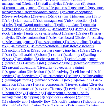
management
(
1
)
retail
(
13
)
retail-analytics
(
1
)
retention
(
9
)
returns
(
4
)
returns-management
(
2
)
reusable-patterns
(
1
)
revenue
(
10
)
revenue-
management
(
1
)
revenue-optimization
(
1
)
revenue-recognition
(
5
)
reverse-logistics
(
2
)
reviews
(
5
)
rfid
(
2
)
rfm
(
1
)
rfm-analysis
(
1
)
rfp
(
1
)
rfq
(
1
)
rich-results
(
1
)
risk-management
(
7
)
risk-reduction
(
1
)
rls
(
4
)
rohs
(
1
)
roi
(
34
)
roi-optimization
(
1
)
rolling-update
(
1
)
romania
(
1
)
rpa
(
3
)
rsc
(
2
)
russia
(
2
)
saas
(
25
)
saas-pricing
(
1
)
safety
(
2
)
safety-
stock
(
1
)
sage
(
1
)
sage-50
(
2
)
sage-intacct
(
1
)
salary
(
1
)
sales
(
19
)
sales-
analytics
(
3
)
sales-automation
(
1
)
sales-dashboard
(
2
)
sales-forecasting
(
1
)
sales-management
(
1
)
sales-operations
(
1
)
sales-pipeline
(
1
)
sales-
tax
(
8
)
salesforce
(
5
)
salesforce-einstein
(
1
)
salesforce-essentials
(
1
)
sanctions
(
1
)
sap
(
5
)
sap-business-one
(
2
)
sap-hana
(
1
)
sars
(
2
)
sasb
(
1
)
sat
(
1
)
saudi-arabia
(
3
)
sbom
(
1
)
scada
(
1
)
scalability
(
3
)
scaling
(
9
)
sccs
(
2
)
scheduling
(
6
)
schema-markup
(
1
)
school-management
(
1
)
screening
(
1
)
scrum
(
1
)
sdi
(
1
)
search-engine
(
1
)
search-optimization
(
2
)
seasonal-collections
(
1
)
security
(
36
)
security-training
(
1
)
segmentation
(
2
)
selection
(
1
)
self-evolving
(
1
)
self-hosted
(
1
)
self-
service
(
2
)
self-service-bi
(
2
)
seller-metrics
(
1
)
selling
(
1
)
selling-online
(
1
)
selling-platforms
(
1
)
semantic-model
(
1
)
seo
(
16
)
seo-audit
(
1
)
seo-
migration
(
1
)
server
(
1
)
server-components
(
1
)
server-sizing
(
2
)
service
(
1
)
service-contracts
(
1
)
service-efficiency
(
1
)
service-firms
(
1
)
services
(
1
)
setup
(
2
)
sgk
(
1
)
sharding
(
1
)
sharepoint
(
1
)
shein
(
1
)
shift-
management
(
3
)
shipping
(
4
)
shop-floor
(
2
)
shopee
(
2
)
shopify
(
113
)
shopify-api
(
1
)
shopify-flow
(
1
)
shopify-partners
(
1
)
shopify-plus
(
8
)
shopifyql
(
1
)
simulation
(
3
)
sis
(
1
)
sisense
(
1
)
six-sigma
(
1
)
sizing