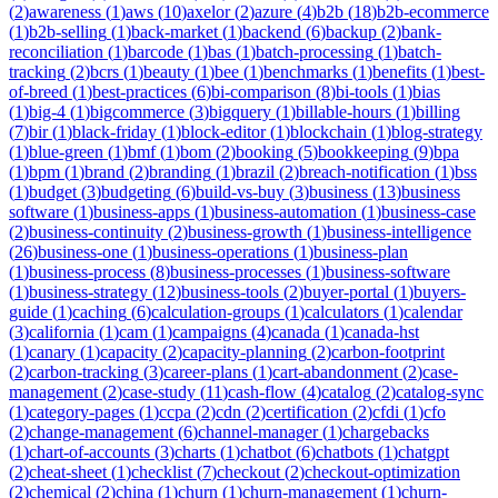
(
2
)
awareness
(
1
)
aws
(
10
)
axelor
(
2
)
azure
(
4
)
b2b
(
18
)
b2b-ecommerce
(
1
)
b2b-selling
(
1
)
back-market
(
1
)
backend
(
6
)
backup
(
2
)
bank-
reconciliation
(
1
)
barcode
(
1
)
bas
(
1
)
batch-processing
(
1
)
batch-
tracking
(
2
)
bcrs
(
1
)
beauty
(
1
)
bee
(
1
)
benchmarks
(
1
)
benefits
(
1
)
best-
of-breed
(
1
)
best-practices
(
6
)
bi-comparison
(
8
)
bi-tools
(
1
)
bias
(
1
)
big-4
(
1
)
bigcommerce
(
3
)
bigquery
(
1
)
billable-hours
(
1
)
billing
(
7
)
bir
(
1
)
black-friday
(
1
)
block-editor
(
1
)
blockchain
(
1
)
blog-strategy
(
1
)
blue-green
(
1
)
bmf
(
1
)
bom
(
2
)
booking
(
5
)
bookkeeping
(
9
)
bpa
(
1
)
bpm
(
1
)
brand
(
2
)
branding
(
1
)
brazil
(
2
)
breach-notification
(
1
)
bss
(
1
)
budget
(
3
)
budgeting
(
6
)
build-vs-buy
(
3
)
business
(
13
)
business
software
(
1
)
business-apps
(
1
)
business-automation
(
1
)
business-case
(
2
)
business-continuity
(
2
)
business-growth
(
1
)
business-intelligence
(
26
)
business-one
(
1
)
business-operations
(
1
)
business-plan
(
1
)
business-process
(
8
)
business-processes
(
1
)
business-software
(
1
)
business-strategy
(
12
)
business-tools
(
2
)
buyer-portal
(
1
)
buyers-
guide
(
1
)
caching
(
6
)
calculation-groups
(
1
)
calculators
(
1
)
calendar
(
3
)
california
(
1
)
cam
(
1
)
campaigns
(
4
)
canada
(
1
)
canada-hst
(
1
)
canary
(
1
)
capacity
(
2
)
capacity-planning
(
2
)
carbon-footprint
(
2
)
carbon-tracking
(
3
)
career-plans
(
1
)
cart-abandonment
(
2
)
case-
management
(
2
)
case-study
(
11
)
cash-flow
(
4
)
catalog
(
2
)
catalog-sync
(
1
)
category-pages
(
1
)
ccpa
(
2
)
cdn
(
2
)
certification
(
2
)
cfdi
(
1
)
cfo
(
2
)
change-management
(
6
)
channel-manager
(
1
)
chargebacks
(
1
)
chart-of-accounts
(
3
)
charts
(
1
)
chatbot
(
6
)
chatbots
(
1
)
chatgpt
(
2
)
cheat-sheet
(
1
)
checklist
(
7
)
checkout
(
2
)
checkout-optimization
(
2
)
chemical
(
2
)
china
(
1
)
churn
(
1
)
churn-management
(
1
)
churn-