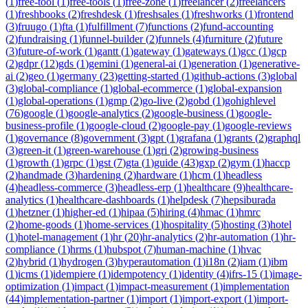
(
1
)
free-tool
(
1
)
free-tools
(
1
)
free-zone
(
1
)
freelancer
(
2
)
freelancers
(
1
)
freshbooks
(
2
)
freshdesk
(
1
)
freshsales
(
1
)
freshworks
(
1
)
frontend
(
3
)
fruugo
(
1
)
fta
(
1
)
fulfillment
(
7
)
functions
(
2
)
fund-accounting
(
2
)
fundraising
(
1
)
funnel-builder
(
2
)
funnels
(
4
)
furniture
(
2
)
future
(
3
)
future-of-work
(
1
)
gantt
(
1
)
gateway
(
1
)
gateways
(
1
)
gcc
(
1
)
gcp
(
2
)
gdpr
(
12
)
gds
(
1
)
gemini
(
1
)
general-ai
(
1
)
generation
(
1
)
generative-
ai
(
2
)
geo
(
1
)
germany
(
23
)
getting-started
(
1
)
github-actions
(
3
)
global
(
3
)
global-compliance
(
1
)
global-ecommerce
(
1
)
global-expansion
(
1
)
global-operations
(
1
)
gmp
(
2
)
go-live
(
2
)
gobd
(
1
)
gohighlevel
(
76
)
google
(
1
)
google-analytics
(
2
)
google-business
(
1
)
google-
business-profile
(
1
)
google-cloud
(
2
)
google-pay
(
1
)
google-reviews
(
1
)
governance
(
8
)
government
(
3
)
gpt
(
1
)
grafana
(
1
)
grants
(
2
)
graphql
(
3
)
green-it
(
1
)
green-warehouse
(
1
)
gri
(
2
)
growing-business
(
1
)
growth
(
1
)
grpc
(
1
)
gst
(
7
)
gta
(
1
)
guide
(
43
)
gxp
(
2
)
gym
(
1
)
haccp
(
2
)
handmade
(
3
)
hardening
(
2
)
hardware
(
1
)
hcm
(
1
)
headless
(
4
)
headless-commerce
(
3
)
headless-erp
(
1
)
healthcare
(
9
)
healthcare-
analytics
(
1
)
healthcare-dashboards
(
1
)
helpdesk
(
7
)
hepsiburada
(
1
)
hetzner
(
1
)
higher-ed
(
1
)
hipaa
(
5
)
hiring
(
4
)
hmac
(
1
)
hmrc
(
2
)
home-goods
(
1
)
home-services
(
1
)
hospitality
(
5
)
hosting
(
3
)
hotel
(
1
)
hotel-management
(
1
)
hr
(
20
)
hr-analytics
(
2
)
hr-automation
(
1
)
hr-
compliance
(
1
)
hrms
(
1
)
hubspot
(
7
)
human-machine
(
1
)
hvac
(
2
)
hybrid
(
1
)
hydrogen
(
3
)
hyperautomation
(
1
)
i18n
(
2
)
iam
(
1
)
ibm
(
1
)
icms
(
1
)
idempiere
(
1
)
idempotency
(
1
)
identity
(
4
)
ifrs-15
(
1
)
image-
optimization
(
1
)
impact
(
1
)
impact-measurement
(
1
)
implementation
(
44
)
implementation-partner
(
1
)
import
(
1
)
import-export
(
1
)
import-