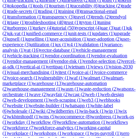
(
1
)
time-tracking
(
2
)
timeline
(
5
)
timesheets
(
2
)
tms
(
1
)
toast
(
1
)
tokens
(
3
)
tokopedia
(
1
)
tools
(
1
)
tourism
(
1
)
traceability
(
6
)
tracking
(
2
)
trade
(
1
)
trade-secrets
(
1
)
trading
(
1
)
training
(
8
)
transactional-email
(
1
)
transformation
(
1
)
transparency
(
3
)
travel
(
3
)
trends
(
2
)
trendyol
(
1
)
triage
(
1
)
troubleshooting
(
40
)
trust
(
1
)
tryton
(
1
)
tuning
(
2
)
turborepo
(
1
)
turkey
(
4
)
tutorial
(
50
)
typescript
(
4
)
uae
(
3
)
uat
(
1
)
uk
(
2
)
uk-vat
(
1
)
unified-commerce
(
1
)
unit-tests
(
1
)
updates
(
1
)
upgrade
(
3
)
upsell
(
1
)
upselling
(
1
)
user-acquisition
(
1
)
user-adoption
(
2
)
user-
experience
(
3
)
utilization
(
1
)
ux
(
1
)
v4
(
1
)
validation
(
1
)
variance-
analysis
(
1
)
vat
(
16
)
vector-database
(
1
)
vehicle-management
(
1
)
vehicle-tracking
(
1
)
vendor-coordination
(
1
)
vendor-evaluation
(
1
)
vendor-management
(
4
)
vendor-risk
(
1
)
vendor-selection
(
2
)
vercel-
ai-sdk
(
1
)
vertical-ai
(
1
)
vertipaq
(
1
)
vietnam
(
1
)
views
(
1
)
vision-2030
(
1
)
visual-merchandising
(
1
)
vitest
(
1
)
voice-ai
(
1
)
voice-commerce
(
2
)
voice-search
(
1
)
vulnerability
(
1
)
waf
(
1
)
walmart
(
3
)
walmart-
marketplace
(
1
)
warehouse
(
13
)
warehouse-automation
(
2
)
warehouse-management
(
1
)
wasm
(
1
)
waste-reduction
(
2
)
watsonx-
orchestrate
(
1
)
wave
(
2
)
wayfair
(
2
)
wcag
(
2
)
web
(
1
)
web-design
(
2
)
web-development
(
1
)
web-scraping
(
1
)
web3
(
1
)
webhooks
(
7
)
website
(
1
)
website-builder
(
1
)
whatsapp
(
1
)
white-label
(
6
)
wholesale
(
12
)
wiki
(
2
)
wildberries
(
1
)
win-back
(
1
)
wip
(
1
)
wix
(
2
)
wkhtmltopdf
(
1
)
wms
(
5
)
woocommerce
(
8
)
wordpress
(
1
)
work-os
(
1
)
workday
(
1
)
workflow
(
9
)
workflow-automation
(
1
)
workflows
(
2
)
workforce
(
7
)
workforce-analytics
(
1
)
working-capital
(
1
)
workplace
(
1
)
workshops
(
1
)
workspace
(
1
)
wps-payroll
(
1
)
xero