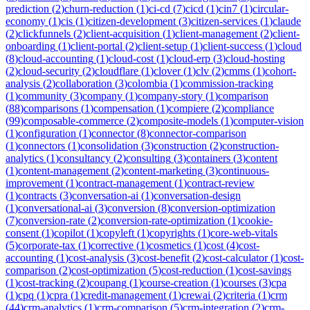
prediction
(
2
)
churn-reduction
(
1
)
ci-cd
(
7
)
cicd
(
1
)
cin7
(
1
)
circular-
economy
(
1
)
cis
(
1
)
citizen-development
(
3
)
citizen-services
(
1
)
claude
(
2
)
clickfunnels
(
2
)
client-acquisition
(
1
)
client-management
(
2
)
client-
onboarding
(
1
)
client-portal
(
2
)
client-setup
(
1
)
client-success
(
1
)
cloud
(
8
)
cloud-accounting
(
1
)
cloud-cost
(
1
)
cloud-erp
(
3
)
cloud-hosting
(
2
)
cloud-security
(
2
)
cloudflare
(
1
)
clover
(
1
)
clv
(
2
)
cmms
(
1
)
cohort-
analysis
(
2
)
collaboration
(
3
)
colombia
(
1
)
commission-tracking
(
1
)
community
(
3
)
company
(
1
)
company-story
(
1
)
comparison
(
88
)
comparisons
(
1
)
compensation
(
1
)
compiere
(
2
)
compliance
(
99
)
composable-commerce
(
2
)
composite-models
(
1
)
computer-vision
(
1
)
configuration
(
1
)
connector
(
8
)
connector-comparison
(
1
)
connectors
(
1
)
consolidation
(
3
)
construction
(
2
)
construction-
analytics
(
1
)
consultancy
(
2
)
consulting
(
3
)
containers
(
3
)
content
(
1
)
content-management
(
2
)
content-marketing
(
3
)
continuous-
improvement
(
1
)
contract-management
(
1
)
contract-review
(
1
)
contracts
(
3
)
conversation-ai
(
1
)
conversation-design
(
1
)
conversational-ai
(
3
)
conversion
(
8
)
conversion-optimization
(
7
)
conversion-rate
(
2
)
conversion-rate-optimization
(
1
)
cookie-
consent
(
1
)
copilot
(
1
)
copyleft
(
1
)
copyrights
(
1
)
core-web-vitals
(
5
)
corporate-tax
(
1
)
corrective
(
1
)
cosmetics
(
1
)
cost
(
4
)
cost-
accounting
(
1
)
cost-analysis
(
3
)
cost-benefit
(
2
)
cost-calculator
(
1
)
cost-
comparison
(
2
)
cost-optimization
(
5
)
cost-reduction
(
1
)
cost-savings
(
1
)
cost-tracking
(
2
)
coupang
(
1
)
course-creation
(
1
)
courses
(
3
)
cpa
(
1
)
cpq
(
1
)
cpra
(
1
)
credit-management
(
1
)
crewai
(
2
)
criteria
(
1
)
crm
(
44
)
crm-analytics
(
1
)
crm-comparison
(
5
)
crm-integration
(
2
)
crm-