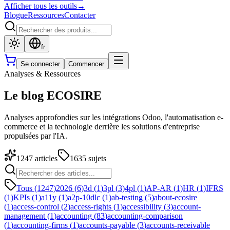
Afficher tous les outils
→
Blogue
Ressources
Contacter
fr
Se connecter
Commencer
Analyses & Ressources
Le blog ECOSIRE
Analyses approfondies sur les intégrations Odoo, l'automatisation e-
commerce et la technologie derrière les solutions d'entreprise
propulsées par l'IA.
1247
articles
1635
sujets
Tous (1247)
2026
(
6
)
3d
(
1
)
3pl
(
3
)
4pl
(
1
)
AP-AR
(
1
)
HR
(
1
)
IFRS
(
1
)
KPIs
(
1
)
a11y
(
1
)
a2p-10dlc
(
1
)
ab-testing
(
5
)
about-ecosire
(
1
)
access-control
(
2
)
access-rights
(
1
)
accessibility
(
3
)
account-
management
(
1
)
accounting
(
83
)
accounting-comparison
(
1
)
accounting-firms
(
1
)
accounts-payable
(
3
)
accounts-receivable