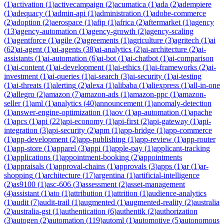
(
1
)
activation
(
1
)
activecampaign
(
2
)
acumatica
(
1
)
ada
(
2
)
adempiere
(
1
)
adequacy
(
1
)
admin-api
(
1
)
administration
(
1
)
adobe-commerce
(
2
)
adoption
(
2
)
aerospace
(
1
)
afip
(
1
)
africa
(
2
)
aftermarket
(
1
)
agency
(
13
)
agency-automation
(
1
)
agency-growth
(
2
)
agency-scaling
(
1
)
agentforce
(
1
)
agile
(
2
)
agreements
(
1
)
agriculture
(
3
)
agritech
(
1
)
ai
(
62
)
ai-agent
(
1
)
ai-agents
(
38
)
ai-analytics
(
2
)
ai-architecture
(
2
)
ai-
assistants
(
1
)
ai-automation
(
6
)
ai-bot
(
1
)
ai-chatbot
(
1
)
ai-comparison
(
1
)
ai-content
(
1
)
ai-development
(
1
)
ai-ethics
(
1
)
ai-frameworks
(
2
)
ai-
investment
(
1
)
ai-queries
(
1
)
ai-search
(
3
)
ai-security
(
1
)
ai-testing
(
1
)
ai-threats
(
1
)
alerting
(
2
)
alexa
(
1
)
alibaba
(
1
)
aliexpress
(
1
)
all-in-one
(
2
)
allegro
(
2
)
amazon
(
7
)
amazon-ads
(
1
)
amazon-ppc
(
1
)
amazon-
seller
(
1
)
aml
(
1
)
analytics
(
40
)
announcement
(
1
)
anomaly-detection
(
1
)
answer-engine-optimization
(
1
)
aov
(
1
)
ap-automation
(
1
)
apache
(
1
)
apcs
(
1
)
api
(
22
)
api-economy
(
1
)
api-first
(
2
)
api-gateway
(
1
)
api-
integration
(
3
)
api-security
(
2
)
apm
(
1
)
app-bridge
(
1
)
app-commerce
(
1
)
app-development
(
2
)
app-publishing
(
1
)
app-review
(
1
)
app-router
(
1
)
app-store
(
1
)
apparel
(
3
)
appi
(
1
)
apple-pay
(
1
)
applicant-tracking
(
1
)
applications
(
1
)
appointment-booking
(
2
)
appointments
(
1
)
appraisals
(
1
)
approval-chains
(
1
)
approvals
(
3
)
apps
(
1
)
ar
(
1
)
ar-
shopping
(
1
)
architecture
(
17
)
argentina
(
1
)
artificial-intelligence
(
2
)
as9100
(
1
)
asc-606
(
3
)
assessment
(
2
)
asset-management
(
4
)
assistant
(
1
)
ato
(
1
)
attribution
(
1
)
attrition
(
1
)
audience-analytics
(
1
)
audit
(
7
)
audit-trail
(
1
)
augmented
(
1
)
augmented-reality
(
2
)
australia
(
2
)
australia-gst
(
1
)
authentication
(
6
)
authentik
(
2
)
authorization
(
3
)
autogen
(
2
)
automation
(
119
)
automl
(
1
)
automotive
(
5
)
autonomous