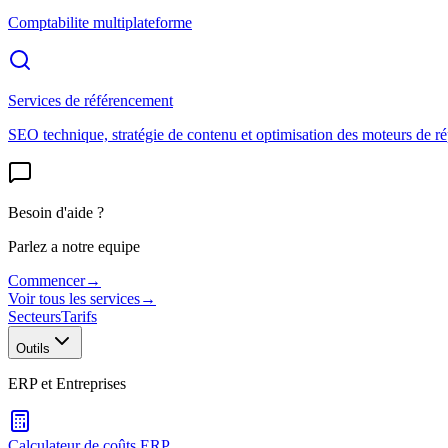
Comptabilite multiplateforme
Services de référencement
SEO technique, stratégie de contenu et optimisation des moteurs de r
Besoin d'aide ?
Parlez a notre equipe
Commencer
→
Voir tous les services
→
Secteurs
Tarifs
Outils
ERP et Entreprises
Calculateur de coûts ERP