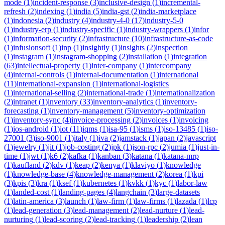
mode
(
1
)
incident-response
(
3
)
inclusive-design
(
1
)
incremental-
refresh
(
2
)
indexing
(
1
)
india
(
5
)
india-gst
(
2
)
india-marketplace
(
1
)
indonesia
(
2
)
industry
(
4
)
industry-4-0
(
17
)
industry-5-0
(
1
)
industry-erp
(
1
)
industry-specific
(
1
)
industry-wrappers
(
1
)
infor
(
1
)
information-security
(
2
)
infrastructure
(
10
)
infrastructure-as-code
(
1
)
infusionsoft
(
1
)
inp
(
1
)
insightly
(
1
)
insights
(
2
)
inspection
(
1
)
instagram
(
1
)
instagram-shopping
(
2
)
installation
(
1
)
integration
(
63
)
intellectual-property
(
1
)
inter-company
(
1
)
intercompany
(
4
)
internal-controls
(
1
)
internal-documentation
(
1
)
international
(
11
)
international-expansion
(
1
)
international-logistics
(
1
)
international-selling
(
2
)
international-trade
(
1
)
internationalization
(
2
)
intranet
(
1
)
inventory
(
33
)
inventory-analytics
(
1
)
inventory-
forecasting
(
1
)
inventory-management
(
5
)
inventory-optimization
(
1
)
inventory-sync
(
4
)
invoice-processing
(
2
)
invoices
(
1
)
invoicing
(
1
)
ios-android
(
1
)
iot
(
11
)
iqms
(
1
)
isa-95
(
1
)
isms
(
1
)
iso-13485
(
1
)
iso-
27001
(
3
)
iso-9001
(
1
)
italy
(
1
)
iva
(
2
)
jamstack
(
1
)
japan
(
2
)
javascript
(
1
)
jewelry
(
1
)
jit
(
1
)
job-costing
(
2
)
jpk
(
1
)
json-rpc
(
2
)
jumia
(
1
)
just-in-
time
(
1
)
jwt
(
1
)
k6
(
2
)
kafka
(
1
)
kanban
(
3
)
katana
(
1
)
katana-mrp
(
1
)
kaufland
(
2
)
kdv
(
1
)
keap
(
2
)
kenya
(
1
)
klaviyo
(
1
)
knowledge
(
1
)
knowledge-base
(
4
)
knowledge-management
(
2
)
korea
(
1
)
kpi
(
3
)
kpis
(
3
)
kra
(
1
)
ksef
(
1
)
kubernetes
(
1
)
kvkk
(
1
)
kyc
(
1
)
labor-law
(
1
)
landed-cost
(
1
)
landing-pages
(
4
)
langchain
(
3
)
large-datasets
(
1
)
latin-america
(
3
)
launch
(
1
)
law-firm
(
1
)
law-firms
(
1
)
lazada
(
1
)
lcp
(
1
)
lead-generation
(
3
)
lead-management
(
2
)
lead-nurture
(
1
)
lead-
nurturing
(
1
)
lead-scoring
(
2
)
lead-tracking
(
1
)
leadership
(
2
)
lean