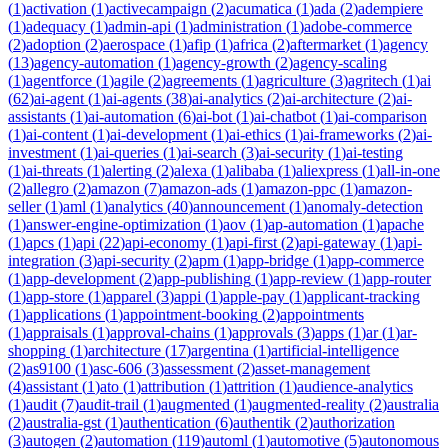
(
1
)
activation
(
1
)
activecampaign
(
2
)
acumatica
(
1
)
ada
(
2
)
adempiere
(
1
)
adequacy
(
1
)
admin-api
(
1
)
administration
(
1
)
adobe-commerce
(
2
)
adoption
(
2
)
aerospace
(
1
)
afip
(
1
)
africa
(
2
)
aftermarket
(
1
)
agency
(
13
)
agency-automation
(
1
)
agency-growth
(
2
)
agency-scaling
(
1
)
agentforce
(
1
)
agile
(
2
)
agreements
(
1
)
agriculture
(
3
)
agritech
(
1
)
ai
(
62
)
ai-agent
(
1
)
ai-agents
(
38
)
ai-analytics
(
2
)
ai-architecture
(
2
)
ai-
assistants
(
1
)
ai-automation
(
6
)
ai-bot
(
1
)
ai-chatbot
(
1
)
ai-comparison
(
1
)
ai-content
(
1
)
ai-development
(
1
)
ai-ethics
(
1
)
ai-frameworks
(
2
)
ai-
investment
(
1
)
ai-queries
(
1
)
ai-search
(
3
)
ai-security
(
1
)
ai-testing
(
1
)
ai-threats
(
1
)
alerting
(
2
)
alexa
(
1
)
alibaba
(
1
)
aliexpress
(
1
)
all-in-one
(
2
)
allegro
(
2
)
amazon
(
7
)
amazon-ads
(
1
)
amazon-ppc
(
1
)
amazon-
seller
(
1
)
aml
(
1
)
analytics
(
40
)
announcement
(
1
)
anomaly-detection
(
1
)
answer-engine-optimization
(
1
)
aov
(
1
)
ap-automation
(
1
)
apache
(
1
)
apcs
(
1
)
api
(
22
)
api-economy
(
1
)
api-first
(
2
)
api-gateway
(
1
)
api-
integration
(
3
)
api-security
(
2
)
apm
(
1
)
app-bridge
(
1
)
app-commerce
(
1
)
app-development
(
2
)
app-publishing
(
1
)
app-review
(
1
)
app-router
(
1
)
app-store
(
1
)
apparel
(
3
)
appi
(
1
)
apple-pay
(
1
)
applicant-tracking
(
1
)
applications
(
1
)
appointment-booking
(
2
)
appointments
(
1
)
appraisals
(
1
)
approval-chains
(
1
)
approvals
(
3
)
apps
(
1
)
ar
(
1
)
ar-
shopping
(
1
)
architecture
(
17
)
argentina
(
1
)
artificial-intelligence
(
2
)
as9100
(
1
)
asc-606
(
3
)
assessment
(
2
)
asset-management
(
4
)
assistant
(
1
)
ato
(
1
)
attribution
(
1
)
attrition
(
1
)
audience-analytics
(
1
)
audit
(
7
)
audit-trail
(
1
)
augmented
(
1
)
augmented-reality
(
2
)
australia
(
2
)
australia-gst
(
1
)
authentication
(
6
)
authentik
(
2
)
authorization
(
3
)
autogen
(
2
)
automation
(
119
)
automl
(
1
)
automotive
(
5
)
autonomous