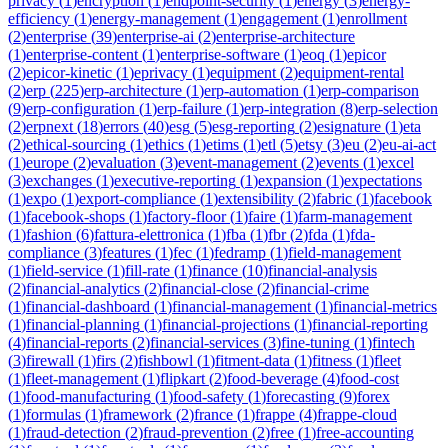
privacy
(
1
)
encryption
(
1
)
endpoint-security
(
1
)
energy
(
3
)
energy-
efficiency
(
1
)
energy-management
(
1
)
engagement
(
1
)
enrollment
(
2
)
enterprise
(
39
)
enterprise-ai
(
2
)
enterprise-architecture
(
1
)
enterprise-content
(
1
)
enterprise-software
(
1
)
eoq
(
1
)
epicor
(
2
)
epicor-kinetic
(
1
)
eprivacy
(
1
)
equipment
(
2
)
equipment-rental
(
2
)
erp
(
225
)
erp-architecture
(
1
)
erp-automation
(
1
)
erp-comparison
(
9
)
erp-configuration
(
1
)
erp-failure
(
1
)
erp-integration
(
8
)
erp-selection
(
2
)
erpnext
(
18
)
errors
(
40
)
esg
(
5
)
esg-reporting
(
2
)
esignature
(
1
)
eta
(
2
)
ethical-sourcing
(
1
)
ethics
(
1
)
etims
(
1
)
etl
(
5
)
etsy
(
3
)
eu
(
2
)
eu-ai-act
(
1
)
europe
(
2
)
evaluation
(
3
)
event-management
(
2
)
events
(
1
)
excel
(
3
)
exchanges
(
1
)
executive-reporting
(
1
)
expansion
(
1
)
expectations
(
1
)
expo
(
1
)
export-compliance
(
1
)
extensibility
(
2
)
fabric
(
1
)
facebook
(
1
)
facebook-shops
(
1
)
factory-floor
(
1
)
faire
(
1
)
farm-management
(
1
)
fashion
(
6
)
fattura-elettronica
(
1
)
fba
(
1
)
fbr
(
2
)
fda
(
1
)
fda-
compliance
(
3
)
features
(
1
)
fec
(
1
)
fedramp
(
1
)
field-management
(
1
)
field-service
(
1
)
fill-rate
(
1
)
finance
(
10
)
financial-analysis
(
2
)
financial-analytics
(
2
)
financial-close
(
2
)
financial-crime
(
1
)
financial-dashboard
(
1
)
financial-management
(
1
)
financial-metrics
(
1
)
financial-planning
(
1
)
financial-projections
(
1
)
financial-reporting
(
4
)
financial-reports
(
2
)
financial-services
(
3
)
fine-tuning
(
1
)
fintech
(
3
)
firewall
(
1
)
firs
(
2
)
fishbowl
(
1
)
fitment-data
(
1
)
fitness
(
1
)
fleet
(
1
)
fleet-management
(
1
)
flipkart
(
2
)
food-beverage
(
4
)
food-cost
(
1
)
food-manufacturing
(
1
)
food-safety
(
1
)
forecasting
(
9
)
forex
(
1
)
formulas
(
1
)
framework
(
2
)
france
(
1
)
frappe
(
4
)
frappe-cloud
(
1
)
fraud-detection
(
2
)
fraud-prevention
(
2
)
free
(
1
)
free-accounting