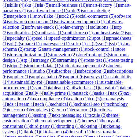
(
1
)
skills
(
4
)
sku
(
1
)
sla
(
5
)
small-business
(
10
)
smart-factory
(
1
)
smart-
narratives
(
1
)
smart-warehouse
(
1
)
smb
(
9
)
sms-marketing
(
5
)
snapshots
(
1
)
snowflake
(
1
)
soc2
(
5
)
social-commerce
(
5
)
software
(
4
)
software-comparison
(
1
)
software-development
(
1
)
software-
selection
(
2
)
software-stack
(
1
)
solar-energy
(
1
)
solutions
(
1
)
sop
(
2
)
south-africa
(
3
)
south-asia
(
1
)
south-korea
(
1
)
southeast-asia
(
2
)
spc
(
1
)
specialty
(
1
)
speed
(
1
)
speed-optimization
(
2
)
spot
(
1
)
spreadsheets
(
1
)
sql
(
2
)
square
(
1
)
squarespace
(
1
)
ssdlc
(
1
)
ssl
(
2
)
sso
(
2
)
sst
(
1
)
star-
schema
(
2
)
startup
(
2
)
state-management
(
1
)
stock-control
(
1
)
store
(
1
)
store-optimization
(
1
)
store-setup
(
2
)
storefront-api
(
3
)
storefront-
design
(
1
)
stp
(
1
)
strategy
(
35
)
streaming
(
4
)
stress-test
(
1
)
stress-testing
(
1
)
stripe
(
2
)
structured-data
(
1
)
student-management
(
2
)
student-
performance
(
1
)
studio
(
3
)
subscriber
(
1
)
subscription
(
2
)
subscriptions
(
6
)
supplier
(
1
)
supply-chain
(
28
)
support
(
6
)
surveys
(
1
)
sustainability
(
14
)
sustainability-roi
(
1
)
sustainable-ecommerce
(
1
)
sustainable-
procurement
(
1
)
sync
(
1
)
tableau
(
3
)
tailwind-css
(
1
)
takealot
(
1
)
talent-
acquisition
(
2
)
tally
(
4
)
tally-prime
(
1
)
tanstack
(
1
)
tasks
(
1
)
tax
(
5
)
tax-
automation
(
2
)
tax-compliance
(
3
)
taxation
(
1
)
tco
(
5
)
tco-analysis
(
1
)
tds
(
1
)
team
(
1
)
tech
(
1
)
technical
(
1
)
technical-seo
(
4
)
technology
(
2
)
telecom
(
3
)
templates
(
3
)
temu
(
1
)
terraform
(
1
)
territory-
management
(
1
)
testing
(
7
)
text-messaging
(
1
)
textile
(
2
)
theme-
customization
(
1
)
theme-development
(
2
)
themes
(
1
)
theory-of-
constraints
(
1
)
third-party
(
1
)
throttling
(
1
)
ticketing
(
1
)
ticketing-
system
(
1
)
tiktok
(
1
)
tiktok-shop
(
4
)
time-off
(
1
)
time-to-market