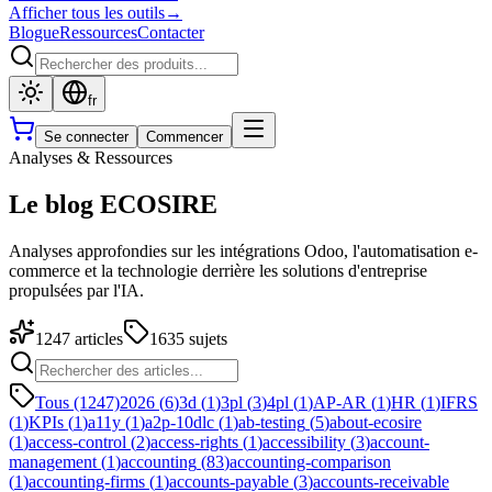
Afficher tous les outils
→
Blogue
Ressources
Contacter
fr
Se connecter
Commencer
Analyses & Ressources
Le blog ECOSIRE
Analyses approfondies sur les intégrations Odoo, l'automatisation e-
commerce et la technologie derrière les solutions d'entreprise
propulsées par l'IA.
1247
articles
1635
sujets
Tous (1247)
2026
(
6
)
3d
(
1
)
3pl
(
3
)
4pl
(
1
)
AP-AR
(
1
)
HR
(
1
)
IFRS
(
1
)
KPIs
(
1
)
a11y
(
1
)
a2p-10dlc
(
1
)
ab-testing
(
5
)
about-ecosire
(
1
)
access-control
(
2
)
access-rights
(
1
)
accessibility
(
3
)
account-
management
(
1
)
accounting
(
83
)
accounting-comparison
(
1
)
accounting-firms
(
1
)
accounts-payable
(
3
)
accounts-receivable