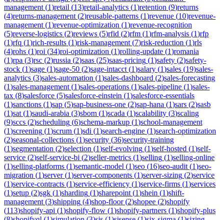
management
(
1
)
retail
(
13
)
retail-analytics
(
1
)
retention
(
9
)
returns
(
4
)
returns-management
(
2
)
reusable-patterns
(
1
)
revenue
(
10
)
revenue-
management
(
1
)
revenue-optimization
(
1
)
revenue-recognition
(
5
)
reverse-logistics
(
2
)
reviews
(
5
)
rfid
(
2
)
rfm
(
1
)
rfm-analysis
(
1
)
rfp
(
1
)
rfq
(
1
)
rich-results
(
1
)
risk-management
(
7
)
risk-reduction
(
1
)
rls
(
4
)
rohs
(
1
)
roi
(
34
)
roi-optimization
(
1
)
rolling-update
(
1
)
romania
(
1
)
rpa
(
3
)
rsc
(
2
)
russia
(
2
)
saas
(
25
)
saas-pricing
(
1
)
safety
(
2
)
safety-
stock
(
1
)
sage
(
1
)
sage-50
(
2
)
sage-intacct
(
1
)
salary
(
1
)
sales
(
19
)
sales-
analytics
(
3
)
sales-automation
(
1
)
sales-dashboard
(
2
)
sales-forecasting
(
1
)
sales-management
(
1
)
sales-operations
(
1
)
sales-pipeline
(
1
)
sales-
tax
(
8
)
salesforce
(
5
)
salesforce-einstein
(
1
)
salesforce-essentials
(
1
)
sanctions
(
1
)
sap
(
5
)
sap-business-one
(
2
)
sap-hana
(
1
)
sars
(
2
)
sasb
(
1
)
sat
(
1
)
saudi-arabia
(
3
)
sbom
(
1
)
scada
(
1
)
scalability
(
3
)
scaling
(
9
)
sccs
(
2
)
scheduling
(
6
)
schema-markup
(
1
)
school-management
(
1
)
screening
(
1
)
scrum
(
1
)
sdi
(
1
)
search-engine
(
1
)
search-optimization
(
2
)
seasonal-collections
(
1
)
security
(
36
)
security-training
(
1
)
segmentation
(
2
)
selection
(
1
)
self-evolving
(
1
)
self-hosted
(
1
)
self-
service
(
2
)
self-service-bi
(
2
)
seller-metrics
(
1
)
selling
(
1
)
selling-online
(
1
)
selling-platforms
(
1
)
semantic-model
(
1
)
seo
(
16
)
seo-audit
(
1
)
seo-
migration
(
1
)
server
(
1
)
server-components
(
1
)
server-sizing
(
2
)
service
(
1
)
service-contracts
(
1
)
service-efficiency
(
1
)
service-firms
(
1
)
services
(
1
)
setup
(
2
)
sgk
(
1
)
sharding
(
1
)
sharepoint
(
1
)
shein
(
1
)
shift-
management
(
3
)
shipping
(
4
)
shop-floor
(
2
)
shopee
(
2
)
shopify
(
113
)
shopify-api
(
1
)
shopify-flow
(
1
)
shopify-partners
(
1
)
shopify-plus
(
8
)
shopifyql
(
1
)
simulation
(
3
)
sis
(
1
)
sisense
(
1
)
six-sigma
(
1
)
sizing