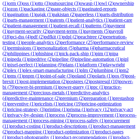
(
1
)
orm
(
3
)
oss
(
1
)
otto
(
3
)
outsourcing
(
3
)
owasp
(
1
)
owl
(
2
)
ownership
(
1
)
ozon
(
1
)
packaging
(
2
)
page-objects
(
1
)
paginated-reports
(
1
)
pagination
(
1
)
pajak
(
1
)
pakistan
(
2
)
paperless
(
1
)
parts-distribution
(
1
)
parts-management
(
1
)
patents
(
1
)
patient-analytics
(
1
)
patient-care
(
2
)
patient-management
(
1
)
patient-recall
(
1
)
patterns
(
5
)
payment
(
1
)
payment-security
(
2
)
payment-terms
(
1
)
payments
(
5
)
payroll
(
18
)
pci-dss
(
4
)
pdf
(
2
)
pdfkit
(
1
)
pdpl
(
2
)
peachtree
(
2
)
penetration-
testing
(
1
)
people-analytics
(
2
)
performance
(
25
)
performance-review
(
1
)
permissions
(
1
)
personalization
(
5
)
pharma
(
4
)
pharmaceutical
(
2
)
philippines
(
1
)
phishing
(
1
)
pick-pack-ship
(
1
)
pim
(
1
)
pipa
(
1
)
pipeda
(
1
)
pipedrive
(
2
)
pipeline
(
9
)
pipeline-automation
(
1
)
pipl
(
1
)
pixel-perfect
(
1
)
planning
(
9
)
plans
(
1
)
platform
(
3
)
playwright
(
2
)
plex
(
1
)
plex-smart-manufacturing
(
1
)
plm
(
2
)
plumbing
(
1
)
pm2
(
1
)
pms
(
1
)
pnpm
(
1
)
point-of-sale
(
3
)
poland
(
3
)
polaris
(
1
)
pos
(
9
)
post-
brexit
(
1
)
post-implementation
(
2
)
postgres
(
2
)
postgresql
(
10
)
power-
bi
(
79
)
power-bi-premium
(
1
)
power-query
(
1
)
ppc
(
1
)
practice-
management
(
2
)
precious-metals
(
1
)
predictive-analytics
(
4
)
predictive-maintenance
(
2
)
premium
(
2
)
preparation
(
1
)
prestashop
(
1
)
preventive
(
1
)
pricelists
(
1
)
pricing
(
19
)
pricing-optimization
(
1
)
pricing-strategy
(
3
)
printing
(
1
)
prisma
(
1
)
privacy
(
12
)
privacy-act
(
1
)
privacy-by-design
(
1
)
process
(
2
)
process-improvement
(
1
)
process-
management
(
1
)
process-mining
(
1
)
process-safety
(
1
)
procurement
(
11
)
product-costing
(
1
)
product-descriptions
(
1
)
product-management
(
2
)
product-mapping
(
1
)
product-optimization
(
1
)
product-pages
(
1
)
product-photography
(
1
)
product-recommendations
(
1
)
product-