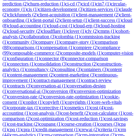
prediction
(
2
)
churn-reduction
(
1
)
ci-cd
(
7
)
cicd
(
1
)
cin7
(
1
)
circular-
economy
(
1
)
cis
(
1
)
citizen-development
(
3
)
citizen-services
(
1
)
claude
(
2
)
clickfunnels
(
2
)
client-acquisition
(
1
)
client-management
(
2
)
client-
onboarding
(
1
)
client-portal
(
2
)
client-setup
(
1
)
client-success
(
1
)
cloud
(
8
)
cloud-accounting
(
1
)
cloud-cost
(
1
)
cloud-erp
(
3
)
cloud-hosting
(
2
)
cloud-security
(
2
)
cloudflare
(
1
)
clover
(
1
)
clv
(
2
)
cmms
(
1
)
cohort-
analysis
(
2
)
collaboration
(
3
)
colombia
(
1
)
commission-tracking
(
1
)
community
(
3
)
company
(
1
)
company-story
(
1
)
comparison
(
88
)
comparisons
(
1
)
compensation
(
1
)
compiere
(
2
)
compliance
(
99
)
composable-commerce
(
2
)
composite-models
(
1
)
computer-vision
(
1
)
configuration
(
1
)
connector
(
8
)
connector-comparison
(
1
)
connectors
(
1
)
consolidation
(
3
)
construction
(
2
)
construction-
analytics
(
1
)
consultancy
(
2
)
consulting
(
3
)
containers
(
3
)
content
(
1
)
content-management
(
2
)
content-marketing
(
3
)
continuous-
improvement
(
1
)
contract-management
(
1
)
contract-review
(
1
)
contracts
(
3
)
conversation-ai
(
1
)
conversation-design
(
1
)
conversational-ai
(
3
)
conversion
(
8
)
conversion-optimization
(
7
)
conversion-rate
(
2
)
conversion-rate-optimization
(
1
)
cookie-
consent
(
1
)
copilot
(
1
)
copyleft
(
1
)
copyrights
(
1
)
core-web-vitals
(
5
)
corporate-tax
(
1
)
corrective
(
1
)
cosmetics
(
1
)
cost
(
4
)
cost-
accounting
(
1
)
cost-analysis
(
3
)
cost-benefit
(
2
)
cost-calculator
(
1
)
cost-
comparison
(
2
)
cost-optimization
(
5
)
cost-reduction
(
1
)
cost-savings
(
1
)
cost-tracking
(
2
)
coupang
(
1
)
course-creation
(
1
)
courses
(
3
)
cpa
(
1
)
cpq
(
1
)
cpra
(
1
)
credit-management
(
1
)
crewai
(
2
)
criteria
(
1
)
crm
(
44
)
crm-analytics
(
1
)
crm-comparison
(
5
)
crm-integration
(
2
)
crm-