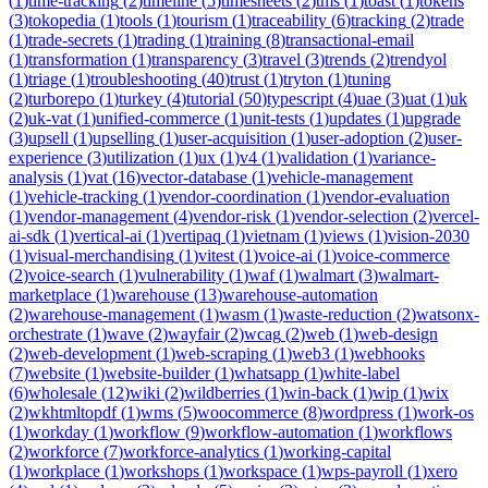
(
1
)
time-tracking
(
2
)
timeline
(
5
)
timesheets
(
2
)
tms
(
1
)
toast
(
1
)
tokens
(
3
)
tokopedia
(
1
)
tools
(
1
)
tourism
(
1
)
traceability
(
6
)
tracking
(
2
)
trade
(
1
)
trade-secrets
(
1
)
trading
(
1
)
training
(
8
)
transactional-email
(
1
)
transformation
(
1
)
transparency
(
3
)
travel
(
3
)
trends
(
2
)
trendyol
(
1
)
triage
(
1
)
troubleshooting
(
40
)
trust
(
1
)
tryton
(
1
)
tuning
(
2
)
turborepo
(
1
)
turkey
(
4
)
tutorial
(
50
)
typescript
(
4
)
uae
(
3
)
uat
(
1
)
uk
(
2
)
uk-vat
(
1
)
unified-commerce
(
1
)
unit-tests
(
1
)
updates
(
1
)
upgrade
(
3
)
upsell
(
1
)
upselling
(
1
)
user-acquisition
(
1
)
user-adoption
(
2
)
user-
experience
(
3
)
utilization
(
1
)
ux
(
1
)
v4
(
1
)
validation
(
1
)
variance-
analysis
(
1
)
vat
(
16
)
vector-database
(
1
)
vehicle-management
(
1
)
vehicle-tracking
(
1
)
vendor-coordination
(
1
)
vendor-evaluation
(
1
)
vendor-management
(
4
)
vendor-risk
(
1
)
vendor-selection
(
2
)
vercel-
ai-sdk
(
1
)
vertical-ai
(
1
)
vertipaq
(
1
)
vietnam
(
1
)
views
(
1
)
vision-2030
(
1
)
visual-merchandising
(
1
)
vitest
(
1
)
voice-ai
(
1
)
voice-commerce
(
2
)
voice-search
(
1
)
vulnerability
(
1
)
waf
(
1
)
walmart
(
3
)
walmart-
marketplace
(
1
)
warehouse
(
13
)
warehouse-automation
(
2
)
warehouse-management
(
1
)
wasm
(
1
)
waste-reduction
(
2
)
watsonx-
orchestrate
(
1
)
wave
(
2
)
wayfair
(
2
)
wcag
(
2
)
web
(
1
)
web-design
(
2
)
web-development
(
1
)
web-scraping
(
1
)
web3
(
1
)
webhooks
(
7
)
website
(
1
)
website-builder
(
1
)
whatsapp
(
1
)
white-label
(
6
)
wholesale
(
12
)
wiki
(
2
)
wildberries
(
1
)
win-back
(
1
)
wip
(
1
)
wix
(
2
)
wkhtmltopdf
(
1
)
wms
(
5
)
woocommerce
(
8
)
wordpress
(
1
)
work-os
(
1
)
workday
(
1
)
workflow
(
9
)
workflow-automation
(
1
)
workflows
(
2
)
workforce
(
7
)
workforce-analytics
(
1
)
working-capital
(
1
)
workplace
(
1
)
workshops
(
1
)
workspace
(
1
)
wps-payroll
(
1
)
xero