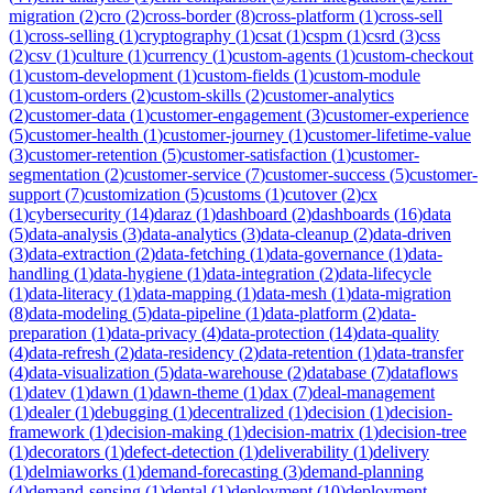
migration
(
2
)
cro
(
2
)
cross-border
(
8
)
cross-platform
(
1
)
cross-sell
(
1
)
cross-selling
(
1
)
cryptography
(
1
)
csat
(
1
)
cspm
(
1
)
csrd
(
3
)
css
(
2
)
csv
(
1
)
culture
(
1
)
currency
(
1
)
custom-agents
(
1
)
custom-checkout
(
1
)
custom-development
(
1
)
custom-fields
(
1
)
custom-module
(
1
)
custom-orders
(
2
)
custom-skills
(
2
)
customer-analytics
(
2
)
customer-data
(
1
)
customer-engagement
(
3
)
customer-experience
(
5
)
customer-health
(
1
)
customer-journey
(
1
)
customer-lifetime-value
(
3
)
customer-retention
(
5
)
customer-satisfaction
(
1
)
customer-
segmentation
(
2
)
customer-service
(
7
)
customer-success
(
5
)
customer-
support
(
7
)
customization
(
5
)
customs
(
1
)
cutover
(
2
)
cx
(
1
)
cybersecurity
(
14
)
daraz
(
1
)
dashboard
(
2
)
dashboards
(
16
)
data
(
5
)
data-analysis
(
3
)
data-analytics
(
3
)
data-cleanup
(
2
)
data-driven
(
3
)
data-extraction
(
2
)
data-fetching
(
1
)
data-governance
(
1
)
data-
handling
(
1
)
data-hygiene
(
1
)
data-integration
(
2
)
data-lifecycle
(
1
)
data-literacy
(
1
)
data-mapping
(
1
)
data-mesh
(
1
)
data-migration
(
8
)
data-modeling
(
5
)
data-pipeline
(
1
)
data-platform
(
2
)
data-
preparation
(
1
)
data-privacy
(
4
)
data-protection
(
14
)
data-quality
(
4
)
data-refresh
(
2
)
data-residency
(
2
)
data-retention
(
1
)
data-transfer
(
4
)
data-visualization
(
5
)
data-warehouse
(
2
)
database
(
7
)
dataflows
(
1
)
datev
(
1
)
dawn
(
1
)
dawn-theme
(
1
)
dax
(
7
)
deal-management
(
1
)
dealer
(
1
)
debugging
(
1
)
decentralized
(
1
)
decision
(
1
)
decision-
framework
(
1
)
decision-making
(
1
)
decision-matrix
(
1
)
decision-tree
(
1
)
decorators
(
1
)
defect-detection
(
1
)
deliverability
(
1
)
delivery
(
1
)
delmiaworks
(
1
)
demand-forecasting
(
3
)
demand-planning
(
4
)
demand-sensing
(
1
)
dental
(
1
)
deployment
(
10
)
deployment-