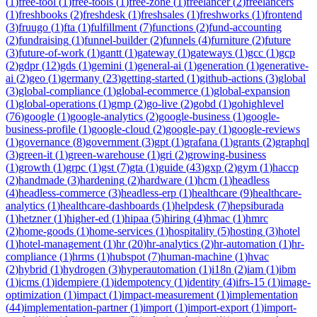
(
1
)
free-tool
(
1
)
free-tools
(
1
)
free-zone
(
1
)
freelancer
(
2
)
freelancers
(
1
)
freshbooks
(
2
)
freshdesk
(
1
)
freshsales
(
1
)
freshworks
(
1
)
frontend
(
3
)
fruugo
(
1
)
fta
(
1
)
fulfillment
(
7
)
functions
(
2
)
fund-accounting
(
2
)
fundraising
(
1
)
funnel-builder
(
2
)
funnels
(
4
)
furniture
(
2
)
future
(
3
)
future-of-work
(
1
)
gantt
(
1
)
gateway
(
1
)
gateways
(
1
)
gcc
(
1
)
gcp
(
2
)
gdpr
(
12
)
gds
(
1
)
gemini
(
1
)
general-ai
(
1
)
generation
(
1
)
generative-
ai
(
2
)
geo
(
1
)
germany
(
23
)
getting-started
(
1
)
github-actions
(
3
)
global
(
3
)
global-compliance
(
1
)
global-ecommerce
(
1
)
global-expansion
(
1
)
global-operations
(
1
)
gmp
(
2
)
go-live
(
2
)
gobd
(
1
)
gohighlevel
(
76
)
google
(
1
)
google-analytics
(
2
)
google-business
(
1
)
google-
business-profile
(
1
)
google-cloud
(
2
)
google-pay
(
1
)
google-reviews
(
1
)
governance
(
8
)
government
(
3
)
gpt
(
1
)
grafana
(
1
)
grants
(
2
)
graphql
(
3
)
green-it
(
1
)
green-warehouse
(
1
)
gri
(
2
)
growing-business
(
1
)
growth
(
1
)
grpc
(
1
)
gst
(
7
)
gta
(
1
)
guide
(
43
)
gxp
(
2
)
gym
(
1
)
haccp
(
2
)
handmade
(
3
)
hardening
(
2
)
hardware
(
1
)
hcm
(
1
)
headless
(
4
)
headless-commerce
(
3
)
headless-erp
(
1
)
healthcare
(
9
)
healthcare-
analytics
(
1
)
healthcare-dashboards
(
1
)
helpdesk
(
7
)
hepsiburada
(
1
)
hetzner
(
1
)
higher-ed
(
1
)
hipaa
(
5
)
hiring
(
4
)
hmac
(
1
)
hmrc
(
2
)
home-goods
(
1
)
home-services
(
1
)
hospitality
(
5
)
hosting
(
3
)
hotel
(
1
)
hotel-management
(
1
)
hr
(
20
)
hr-analytics
(
2
)
hr-automation
(
1
)
hr-
compliance
(
1
)
hrms
(
1
)
hubspot
(
7
)
human-machine
(
1
)
hvac
(
2
)
hybrid
(
1
)
hydrogen
(
3
)
hyperautomation
(
1
)
i18n
(
2
)
iam
(
1
)
ibm
(
1
)
icms
(
1
)
idempiere
(
1
)
idempotency
(
1
)
identity
(
4
)
ifrs-15
(
1
)
image-
optimization
(
1
)
impact
(
1
)
impact-measurement
(
1
)
implementation
(
44
)
implementation-partner
(
1
)
import
(
1
)
import-export
(
1
)
import-