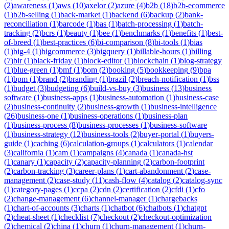
(
2
)
awareness
(
1
)
aws
(
10
)
axelor
(
2
)
azure
(
4
)
b2b
(
18
)
b2b-ecommerce
(
1
)
b2b-selling
(
1
)
back-market
(
1
)
backend
(
6
)
backup
(
2
)
bank-
reconciliation
(
1
)
barcode
(
1
)
bas
(
1
)
batch-processing
(
1
)
batch-
tracking
(
2
)
bcrs
(
1
)
beauty
(
1
)
bee
(
1
)
benchmarks
(
1
)
benefits
(
1
)
best-
of-breed
(
1
)
best-practices
(
6
)
bi-comparison
(
8
)
bi-tools
(
1
)
bias
(
1
)
big-4
(
1
)
bigcommerce
(
3
)
bigquery
(
1
)
billable-hours
(
1
)
billing
(
7
)
bir
(
1
)
black-friday
(
1
)
block-editor
(
1
)
blockchain
(
1
)
blog-strategy
(
1
)
blue-green
(
1
)
bmf
(
1
)
bom
(
2
)
booking
(
5
)
bookkeeping
(
9
)
bpa
(
1
)
bpm
(
1
)
brand
(
2
)
branding
(
1
)
brazil
(
2
)
breach-notification
(
1
)
bss
(
1
)
budget
(
3
)
budgeting
(
6
)
build-vs-buy
(
3
)
business
(
13
)
business
software
(
1
)
business-apps
(
1
)
business-automation
(
1
)
business-case
(
2
)
business-continuity
(
2
)
business-growth
(
1
)
business-intelligence
(
26
)
business-one
(
1
)
business-operations
(
1
)
business-plan
(
1
)
business-process
(
8
)
business-processes
(
1
)
business-software
(
1
)
business-strategy
(
12
)
business-tools
(
2
)
buyer-portal
(
1
)
buyers-
guide
(
1
)
caching
(
6
)
calculation-groups
(
1
)
calculators
(
1
)
calendar
(
3
)
california
(
1
)
cam
(
1
)
campaigns
(
4
)
canada
(
1
)
canada-hst
(
1
)
canary
(
1
)
capacity
(
2
)
capacity-planning
(
2
)
carbon-footprint
(
2
)
carbon-tracking
(
3
)
career-plans
(
1
)
cart-abandonment
(
2
)
case-
management
(
2
)
case-study
(
11
)
cash-flow
(
4
)
catalog
(
2
)
catalog-sync
(
1
)
category-pages
(
1
)
ccpa
(
2
)
cdn
(
2
)
certification
(
2
)
cfdi
(
1
)
cfo
(
2
)
change-management
(
6
)
channel-manager
(
1
)
chargebacks
(
1
)
chart-of-accounts
(
3
)
charts
(
1
)
chatbot
(
6
)
chatbots
(
1
)
chatgpt
(
2
)
cheat-sheet
(
1
)
checklist
(
7
)
checkout
(
2
)
checkout-optimization
(
2
)
chemical
(
2
)
china
(
1
)
churn
(
1
)
churn-management
(
1
)
churn-