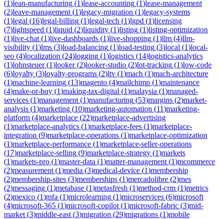
(
1
)
lean-manufacturing
(
1
)
lease-accounting
(
1
)
lease-management
(
2
)
leave-management
(
1
)
legacy-migration
(
1
)
legacy-systems
(
1
)
legal
(
16
)
legal-billing
(
1
)
legal-tech
(
1
)
lgpd
(
1
)
licensing
(
7
)
lightspeed
(
1
)
liquid
(
2
)
liquidity
(
1
)
listing
(
1
)
listing-optimization
(
1
)
live-chat
(
1
)
live-dashboards
(
1
)
live-shopping
(
1
)
llm
(
4
)
llm-
visibility
(
1
)
lms
(
3
)
load-balancing
(
1
)
load-testing
(
3
)
local
(
1
)
local-
seo
(
4
)
localization
(
24
)
logging
(
1
)
logistics
(
14
)
logistics-analytics
(
1
)
lohnsteuer
(
1
)
looker
(
2
)
looker-studio
(
2
)
lot-tracking
(
1
)
low-code
(
6
)
loyalty
(
3
)
loyalty-programs
(
2
)
ltv
(
1
)
mach
(
1
)
mach-architecture
(
1
)
machine-learning
(
13
)
magento
(
4
)
mailchimp
(
1
)
maintenance
(
4
)
make-or-buy
(
1
)
making-tax-digital
(
1
)
malaysia
(
1
)
managed-
services
(
1
)
management
(
1
)
manufacturing
(
53
)
margins
(
2
)
market-
analysis
(
1
)
marketing
(
10
)
marketing-automation
(
11
)
marketing-
platform
(
4
)
marketplace
(
22
)
marketplace-advertising
(
1
)
marketplace-analytics
(
1
)
marketplace-fees
(
1
)
marketplace-
integration
(
9
)
marketplace-operations
(
1
)
marketplace-optimization
(
1
)
marketplace-performance
(
1
)
marketplace-seller-operations
(
17
)
marketplace-selling
(
9
)
marketplace-strategy
(
1
)
markets
(
1
)
markets-pro
(
1
)
master-data
(
1
)
matter-management
(
1
)
mcommerce
(
2
)
measurement
(
1
)
media
(
3
)
medical-device
(
1
)
membership
(
2
)
membership-sites
(
3
)
memberships
(
1
)
mercadolibre
(
2
)
mes
(
2
)
messaging
(
1
)
metabase
(
1
)
metasfresh
(
1
)
method-crm
(
1
)
metrics
(
2
)
mexico
(
1
)
mfa
(
1
)
microlearning
(
1
)
microservices
(
6
)
microsoft
(
4
)
microsoft-365
(
1
)
microsoft-copilot
(
1
)
microsoft-fabric
(
3
)
mid-
market
(
3
)
middle-east
(
3
)
migration
(
29
)
migrations
(
1
)
mobile