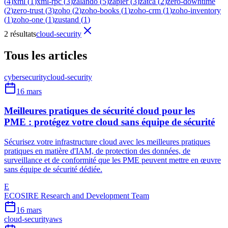
(
4
)
xml
(
1
)
xml-rpc
(
3
)
zalando
(
5
)
zapier
(
3
)
zatca
(
2
)
zero-downtime
(
2
)
zero-trust
(
3
)
zoho
(
2
)
zoho-books
(
1
)
zoho-crm
(
1
)
zoho-inventory
(
1
)
zoho-one
(
1
)
zustand
(
1
)
2 résultats
cloud-security
Tous les articles
cybersecurity
cloud-security
16 mars
Meilleures pratiques de sécurité cloud pour les
PME : protégez votre cloud sans équipe de sécurité
Sécurisez votre infrastructure cloud avec les meilleures pratiques
pratiques en matière d'IAM, de protection des données, de
surveillance et de conformité que les PME peuvent mettre en œuvre
sans équipe de sécurité dédiée.
E
ECOSIRE Research and Development Team
16 mars
cloud-security
aws