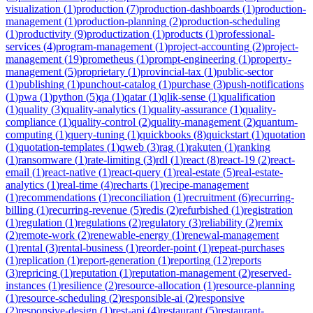
visualization
(
1
)
production
(
7
)
production-dashboards
(
1
)
production-
management
(
1
)
production-planning
(
2
)
production-scheduling
(
1
)
productivity
(
9
)
productization
(
1
)
products
(
1
)
professional-
services
(
4
)
program-management
(
1
)
project-accounting
(
2
)
project-
management
(
19
)
prometheus
(
1
)
prompt-engineering
(
1
)
property-
management
(
5
)
proprietary
(
1
)
provincial-tax
(
1
)
public-sector
(
1
)
publishing
(
1
)
punchout-catalog
(
1
)
purchase
(
3
)
push-notifications
(
1
)
pwa
(
1
)
python
(
5
)
qa
(
1
)
qatar
(
1
)
qlik-sense
(
1
)
qualification
(
1
)
quality
(
3
)
quality-analytics
(
1
)
quality-assurance
(
1
)
quality-
compliance
(
1
)
quality-control
(
2
)
quality-management
(
2
)
quantum-
computing
(
1
)
query-tuning
(
1
)
quickbooks
(
8
)
quickstart
(
1
)
quotation
(
1
)
quotation-templates
(
1
)
qweb
(
3
)
rag
(
1
)
rakuten
(
1
)
ranking
(
1
)
ransomware
(
1
)
rate-limiting
(
3
)
rdl
(
1
)
react
(
8
)
react-19
(
2
)
react-
email
(
1
)
react-native
(
1
)
react-query
(
1
)
real-estate
(
5
)
real-estate-
analytics
(
1
)
real-time
(
4
)
recharts
(
1
)
recipe-management
(
1
)
recommendations
(
1
)
reconciliation
(
1
)
recruitment
(
6
)
recurring-
billing
(
1
)
recurring-revenue
(
5
)
redis
(
2
)
refurbished
(
1
)
registration
(
1
)
regulation
(
1
)
regulations
(
2
)
regulatory
(
3
)
reliability
(
2
)
remix
(
2
)
remote-work
(
2
)
renewable-energy
(
1
)
renewal-management
(
1
)
rental
(
3
)
rental-business
(
1
)
reorder-point
(
1
)
repeat-purchases
(
1
)
replication
(
1
)
report-generation
(
1
)
reporting
(
12
)
reports
(
3
)
repricing
(
1
)
reputation
(
1
)
reputation-management
(
2
)
reserved-
instances
(
1
)
resilience
(
2
)
resource-allocation
(
1
)
resource-planning
(
1
)
resource-scheduling
(
2
)
responsible-ai
(
2
)
responsive
(
2
)
responsive-design
(
1
)
rest-api
(
4
)
restaurant
(
5
)
restaurant-