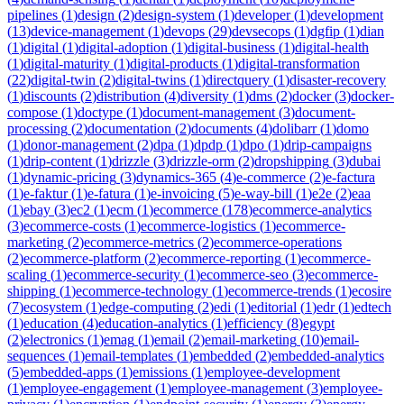
pipelines
(
1
)
design
(
2
)
design-system
(
1
)
developer
(
1
)
development
(
13
)
device-management
(
1
)
devops
(
29
)
devsecops
(
1
)
dgfip
(
1
)
dian
(
1
)
digital
(
1
)
digital-adoption
(
1
)
digital-business
(
1
)
digital-health
(
1
)
digital-maturity
(
1
)
digital-products
(
1
)
digital-transformation
(
22
)
digital-twin
(
2
)
digital-twins
(
1
)
directquery
(
1
)
disaster-recovery
(
1
)
discounts
(
2
)
distribution
(
4
)
diversity
(
1
)
dms
(
2
)
docker
(
3
)
docker-
compose
(
1
)
doctype
(
1
)
document-management
(
3
)
document-
processing
(
2
)
documentation
(
2
)
documents
(
4
)
dolibarr
(
1
)
domo
(
1
)
donor-management
(
2
)
dpa
(
1
)
dpdp
(
1
)
dpo
(
1
)
drip-campaigns
(
1
)
drip-content
(
1
)
drizzle
(
3
)
drizzle-orm
(
2
)
dropshipping
(
3
)
dubai
(
1
)
dynamic-pricing
(
3
)
dynamics-365
(
4
)
e-commerce
(
2
)
e-factura
(
1
)
e-faktur
(
1
)
e-fatura
(
1
)
e-invoicing
(
5
)
e-way-bill
(
1
)
e2e
(
2
)
eaa
(
1
)
ebay
(
3
)
ec2
(
1
)
ecm
(
1
)
ecommerce
(
178
)
ecommerce-analytics
(
3
)
ecommerce-costs
(
1
)
ecommerce-logistics
(
1
)
ecommerce-
marketing
(
2
)
ecommerce-metrics
(
2
)
ecommerce-operations
(
2
)
ecommerce-platform
(
2
)
ecommerce-reporting
(
1
)
ecommerce-
scaling
(
1
)
ecommerce-security
(
1
)
ecommerce-seo
(
3
)
ecommerce-
shipping
(
1
)
ecommerce-technology
(
1
)
ecommerce-trends
(
1
)
ecosire
(
7
)
ecosystem
(
1
)
edge-computing
(
2
)
edi
(
1
)
editorial
(
1
)
edr
(
1
)
edtech
(
1
)
education
(
4
)
education-analytics
(
1
)
efficiency
(
8
)
egypt
(
2
)
electronics
(
1
)
emag
(
1
)
email
(
2
)
email-marketing
(
10
)
email-
sequences
(
1
)
email-templates
(
1
)
embedded
(
2
)
embedded-analytics
(
5
)
embedded-apps
(
1
)
emissions
(
1
)
employee-development
(
1
)
employee-engagement
(
1
)
employee-management
(
3
)
employee-