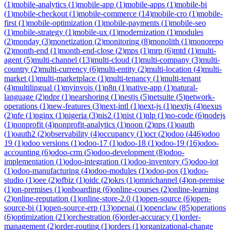
(
1
)
mobile-analytics
(
1
)
mobile-app
(
1
)
mobile-apps
(
1
)
mobile-bi
(
1
)
mobile-checkout
(
1
)
mobile-commerce
(
14
)
mobile-cro
(
1
)
mobile-
first
(
1
)
mobile-optimization
(
1
)
mobile-payments
(
1
)
mobile-seo
(
1
)
mobile-strategy
(
1
)
mobile-ux
(
1
)
modernization
(
1
)
modules
(
2
)
monday
(
3
)
monetization
(
2
)
monitoring
(
8
)
monolith
(
1
)
monorepo
(
2
)
month-end
(
1
)
month-end-close
(
2
)
mps
(
1
)
mrp
(
6
)
mtd
(
1
)
multi-
agent
(
5
)
multi-channel
(
13
)
multi-cloud
(
1
)
multi-company
(
3
)
multi-
country
(
2
)
multi-currency
(
6
)
multi-entity
(
2
)
multi-location
(
4
)
multi-
market
(
1
)
multi-marketplace
(
1
)
multi-tenancy
(
1
)
multi-tenant
(
4
)
multilingual
(
1
)
myinvois
(
1
)
n8n
(
1
)
native-app
(
1
)
natural-
language
(
2
)
ndpr
(
1
)
nearshoring
(
1
)
nestjs
(
5
)
netsuite
(
5
)
network-
operations
(
1
)
new-features
(
3
)
next-intl
(
1
)
next-js
(
1
)
nextjs
(
4
)
nexus
(
2
)
nfe
(
1
)
nginx
(
1
)
nigeria
(
3
)
nis2
(
1
)
nist
(
1
)
nlp
(
1
)
no-code
(
6
)
nodejs
(
1
)
nonprofit
(
4
)
nonprofit-analytics
(
1
)
noon
(
2
)
nps
(
1
)
oauth
(
1
)
oauth2
(
2
)
observability
(
4
)
occupancy
(
1
)
ocr
(
2
)
odoo
(
446
)
odoo
19
(
1
)
odoo versions
(
1
)
odoo-17
(
1
)
odoo-18
(
1
)
odoo-19
(
16
)
odoo-
accounting
(
6
)
odoo-crm
(
5
)
odoo-development
(
8
)
odoo-
implementation
(
1
)
odoo-integration
(
1
)
odoo-inventory
(
5
)
odoo-iot
(
1
)
odoo-manufacturing
(
4
)
odoo-modules
(
1
)
odoo-pos
(
1
)
odoo-
studio
(
1
)
oee
(
2
)
ofbiz
(
1
)
oidc
(
2
)
okrs
(
1
)
omnichannel
(
4
)
on-premise
(
1
)
on-premises
(
1
)
onboarding
(
6
)
online-courses
(
2
)
online-learning
(
2
)
online-reputation
(
1
)
online-store-2.0
(
1
)
open-source
(
6
)
open-
source-bi
(
1
)
open-source-erp
(
13
)
openai
(
1
)
openclaw
(
85
)
operations
(
6
)
optimization
(
21
)
orchestration
(
6
)
order-accuracy
(
1
)
order-
management
(
2
)
order-routing
(
1
)
orders
(
1
)
organizational-change