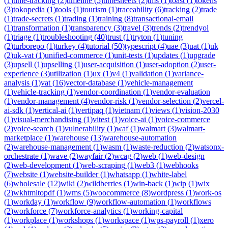
(
1
)
time-tracking
(
2
)
timeline
(
5
)
timesheets
(
2
)
tms
(
1
)
toast
(
1
)
tokens
(
3
)
tokopedia
(
1
)
tools
(
1
)
tourism
(
1
)
traceability
(
6
)
tracking
(
2
)
trade
(
1
)
trade-secrets
(
1
)
trading
(
1
)
training
(
8
)
transactional-email
(
1
)
transformation
(
1
)
transparency
(
3
)
travel
(
3
)
trends
(
2
)
trendyol
(
1
)
triage
(
1
)
troubleshooting
(
40
)
trust
(
1
)
tryton
(
1
)
tuning
(
2
)
turborepo
(
1
)
turkey
(
4
)
tutorial
(
50
)
typescript
(
4
)
uae
(
3
)
uat
(
1
)
uk
(
2
)
uk-vat
(
1
)
unified-commerce
(
1
)
unit-tests
(
1
)
updates
(
1
)
upgrade
(
3
)
upsell
(
1
)
upselling
(
1
)
user-acquisition
(
1
)
user-adoption
(
2
)
user-
experience
(
3
)
utilization
(
1
)
ux
(
1
)
v4
(
1
)
validation
(
1
)
variance-
analysis
(
1
)
vat
(
16
)
vector-database
(
1
)
vehicle-management
(
1
)
vehicle-tracking
(
1
)
vendor-coordination
(
1
)
vendor-evaluation
(
1
)
vendor-management
(
4
)
vendor-risk
(
1
)
vendor-selection
(
2
)
vercel-
ai-sdk
(
1
)
vertical-ai
(
1
)
vertipaq
(
1
)
vietnam
(
1
)
views
(
1
)
vision-2030
(
1
)
visual-merchandising
(
1
)
vitest
(
1
)
voice-ai
(
1
)
voice-commerce
(
2
)
voice-search
(
1
)
vulnerability
(
1
)
waf
(
1
)
walmart
(
3
)
walmart-
marketplace
(
1
)
warehouse
(
13
)
warehouse-automation
(
2
)
warehouse-management
(
1
)
wasm
(
1
)
waste-reduction
(
2
)
watsonx-
orchestrate
(
1
)
wave
(
2
)
wayfair
(
2
)
wcag
(
2
)
web
(
1
)
web-design
(
2
)
web-development
(
1
)
web-scraping
(
1
)
web3
(
1
)
webhooks
(
7
)
website
(
1
)
website-builder
(
1
)
whatsapp
(
1
)
white-label
(
6
)
wholesale
(
12
)
wiki
(
2
)
wildberries
(
1
)
win-back
(
1
)
wip
(
1
)
wix
(
2
)
wkhtmltopdf
(
1
)
wms
(
5
)
woocommerce
(
8
)
wordpress
(
1
)
work-os
(
1
)
workday
(
1
)
workflow
(
9
)
workflow-automation
(
1
)
workflows
(
2
)
workforce
(
7
)
workforce-analytics
(
1
)
working-capital
(
1
)
workplace
(
1
)
workshops
(
1
)
workspace
(
1
)
wps-payroll
(
1
)
xero