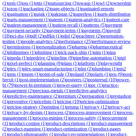
(
1
)
orm
(
3
)
oss
(
1
)
otto
(
3
)
outsourcing
(
3
)
owasp
(
1
)
owl
(
2
)
ownership
(
1
)
ozon
(
1
)
packaging
(
2
)
page-objects
(
1
)
paginated-reports
(
1
)
pagination
(
1
)
pajak
(
1
)
pakistan
(
2
)
paperless
(
1
)
parts-distribution
(
1
)
parts-management
(
1
)
patents
(
1
)
patient-analytics
(
1
)
patient-care
(
2
)
patient-management
(
1
)
patient-recall
(
1
)
patterns
(
5
)
payment
(
1
)
payment-security
(
2
)
payment-terms
(
1
)
payments
(
5
)
payroll
(
18
)
pci-dss
(
4
)
pdf
(
2
)
pdfkit
(
1
)
pdpl
(
2
)
peachtree
(
2
)
penetration-
testing
(
1
)
people-analytics
(
2
)
performance
(
25
)
performance-review
(
1
)
permissions
(
1
)
personalization
(
5
)
pharma
(
4
)
pharmaceutical
(
2
)
philippines
(
1
)
phishing
(
1
)
pick-pack-ship
(
1
)
pim
(
1
)
pipa
(
1
)
pipeda
(
1
)
pipedrive
(
2
)
pipeline
(
9
)
pipeline-automation
(
1
)
pipl
(
1
)
pixel-perfect
(
1
)
planning
(
9
)
plans
(
1
)
platform
(
3
)
playwright
(
2
)
plex
(
1
)
plex-smart-manufacturing
(
1
)
plm
(
2
)
plumbing
(
1
)
pm2
(
1
)
pms
(
1
)
pnpm
(
1
)
point-of-sale
(
3
)
poland
(
3
)
polaris
(
1
)
pos
(
9
)
post-
brexit
(
1
)
post-implementation
(
2
)
postgres
(
2
)
postgresql
(
10
)
power-
bi
(
79
)
power-bi-premium
(
1
)
power-query
(
1
)
ppc
(
1
)
practice-
management
(
2
)
precious-metals
(
1
)
predictive-analytics
(
4
)
predictive-maintenance
(
2
)
premium
(
2
)
preparation
(
1
)
prestashop
(
1
)
preventive
(
1
)
pricelists
(
1
)
pricing
(
19
)
pricing-optimization
(
1
)
pricing-strategy
(
3
)
printing
(
1
)
prisma
(
1
)
privacy
(
12
)
privacy-act
(
1
)
privacy-by-design
(
1
)
process
(
2
)
process-improvement
(
1
)
process-
management
(
1
)
process-mining
(
1
)
process-safety
(
1
)
procurement
(
11
)
product-costing
(
1
)
product-descriptions
(
1
)
product-management
(
2
)
product-mapping
(
1
)
product-optimization
(
1
)
product-pages
(
1
)
product-photography
(
1
)
product-recommendations
(
1
)
product-