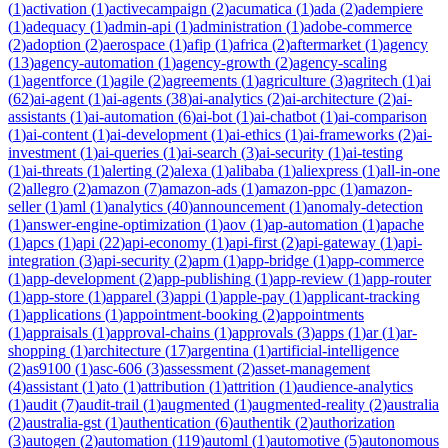
(
1
)
activation
(
1
)
activecampaign
(
2
)
acumatica
(
1
)
ada
(
2
)
adempiere
(
1
)
adequacy
(
1
)
admin-api
(
1
)
administration
(
1
)
adobe-commerce
(
2
)
adoption
(
2
)
aerospace
(
1
)
afip
(
1
)
africa
(
2
)
aftermarket
(
1
)
agency
(
13
)
agency-automation
(
1
)
agency-growth
(
2
)
agency-scaling
(
1
)
agentforce
(
1
)
agile
(
2
)
agreements
(
1
)
agriculture
(
3
)
agritech
(
1
)
ai
(
62
)
ai-agent
(
1
)
ai-agents
(
38
)
ai-analytics
(
2
)
ai-architecture
(
2
)
ai-
assistants
(
1
)
ai-automation
(
6
)
ai-bot
(
1
)
ai-chatbot
(
1
)
ai-comparison
(
1
)
ai-content
(
1
)
ai-development
(
1
)
ai-ethics
(
1
)
ai-frameworks
(
2
)
ai-
investment
(
1
)
ai-queries
(
1
)
ai-search
(
3
)
ai-security
(
1
)
ai-testing
(
1
)
ai-threats
(
1
)
alerting
(
2
)
alexa
(
1
)
alibaba
(
1
)
aliexpress
(
1
)
all-in-one
(
2
)
allegro
(
2
)
amazon
(
7
)
amazon-ads
(
1
)
amazon-ppc
(
1
)
amazon-
seller
(
1
)
aml
(
1
)
analytics
(
40
)
announcement
(
1
)
anomaly-detection
(
1
)
answer-engine-optimization
(
1
)
aov
(
1
)
ap-automation
(
1
)
apache
(
1
)
apcs
(
1
)
api
(
22
)
api-economy
(
1
)
api-first
(
2
)
api-gateway
(
1
)
api-
integration
(
3
)
api-security
(
2
)
apm
(
1
)
app-bridge
(
1
)
app-commerce
(
1
)
app-development
(
2
)
app-publishing
(
1
)
app-review
(
1
)
app-router
(
1
)
app-store
(
1
)
apparel
(
3
)
appi
(
1
)
apple-pay
(
1
)
applicant-tracking
(
1
)
applications
(
1
)
appointment-booking
(
2
)
appointments
(
1
)
appraisals
(
1
)
approval-chains
(
1
)
approvals
(
3
)
apps
(
1
)
ar
(
1
)
ar-
shopping
(
1
)
architecture
(
17
)
argentina
(
1
)
artificial-intelligence
(
2
)
as9100
(
1
)
asc-606
(
3
)
assessment
(
2
)
asset-management
(
4
)
assistant
(
1
)
ato
(
1
)
attribution
(
1
)
attrition
(
1
)
audience-analytics
(
1
)
audit
(
7
)
audit-trail
(
1
)
augmented
(
1
)
augmented-reality
(
2
)
australia
(
2
)
australia-gst
(
1
)
authentication
(
6
)
authentik
(
2
)
authorization
(
3
)
autogen
(
2
)
automation
(
119
)
automl
(
1
)
automotive
(
5
)
autonomous