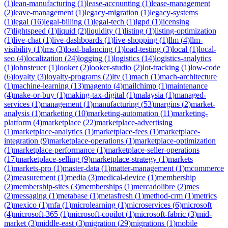
(
1
)
lean-manufacturing
(
1
)
lease-accounting
(
1
)
lease-management
(
2
)
leave-management
(
1
)
legacy-migration
(
1
)
legacy-systems
(
1
)
legal
(
16
)
legal-billing
(
1
)
legal-tech
(
1
)
lgpd
(
1
)
licensing
(
7
)
lightspeed
(
1
)
liquid
(
2
)
liquidity
(
1
)
listing
(
1
)
listing-optimization
(
1
)
live-chat
(
1
)
live-dashboards
(
1
)
live-shopping
(
1
)
llm
(
4
)
llm-
visibility
(
1
)
lms
(
3
)
load-balancing
(
1
)
load-testing
(
3
)
local
(
1
)
local-
seo
(
4
)
localization
(
24
)
logging
(
1
)
logistics
(
14
)
logistics-analytics
(
1
)
lohnsteuer
(
1
)
looker
(
2
)
looker-studio
(
2
)
lot-tracking
(
1
)
low-code
(
6
)
loyalty
(
3
)
loyalty-programs
(
2
)
ltv
(
1
)
mach
(
1
)
mach-architecture
(
1
)
machine-learning
(
13
)
magento
(
4
)
mailchimp
(
1
)
maintenance
(
4
)
make-or-buy
(
1
)
making-tax-digital
(
1
)
malaysia
(
1
)
managed-
services
(
1
)
management
(
1
)
manufacturing
(
53
)
margins
(
2
)
market-
analysis
(
1
)
marketing
(
10
)
marketing-automation
(
11
)
marketing-
platform
(
4
)
marketplace
(
22
)
marketplace-advertising
(
1
)
marketplace-analytics
(
1
)
marketplace-fees
(
1
)
marketplace-
integration
(
9
)
marketplace-operations
(
1
)
marketplace-optimization
(
1
)
marketplace-performance
(
1
)
marketplace-seller-operations
(
17
)
marketplace-selling
(
9
)
marketplace-strategy
(
1
)
markets
(
1
)
markets-pro
(
1
)
master-data
(
1
)
matter-management
(
1
)
mcommerce
(
2
)
measurement
(
1
)
media
(
3
)
medical-device
(
1
)
membership
(
2
)
membership-sites
(
3
)
memberships
(
1
)
mercadolibre
(
2
)
mes
(
2
)
messaging
(
1
)
metabase
(
1
)
metasfresh
(
1
)
method-crm
(
1
)
metrics
(
2
)
mexico
(
1
)
mfa
(
1
)
microlearning
(
1
)
microservices
(
6
)
microsoft
(
4
)
microsoft-365
(
1
)
microsoft-copilot
(
1
)
microsoft-fabric
(
3
)
mid-
market
(
3
)
middle-east
(
3
)
migration
(
29
)
migrations
(
1
)
mobile