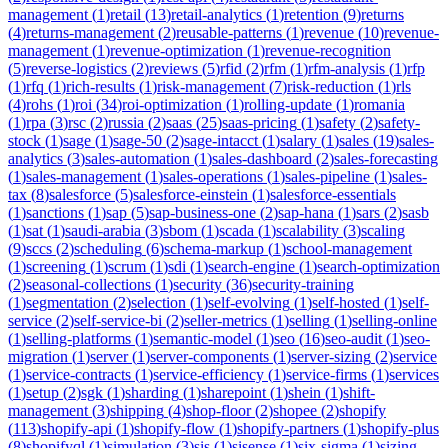
management
(
1
)
retail
(
13
)
retail-analytics
(
1
)
retention
(
9
)
returns
(
4
)
returns-management
(
2
)
reusable-patterns
(
1
)
revenue
(
10
)
revenue-
management
(
1
)
revenue-optimization
(
1
)
revenue-recognition
(
5
)
reverse-logistics
(
2
)
reviews
(
5
)
rfid
(
2
)
rfm
(
1
)
rfm-analysis
(
1
)
rfp
(
1
)
rfq
(
1
)
rich-results
(
1
)
risk-management
(
7
)
risk-reduction
(
1
)
rls
(
4
)
rohs
(
1
)
roi
(
34
)
roi-optimization
(
1
)
rolling-update
(
1
)
romania
(
1
)
rpa
(
3
)
rsc
(
2
)
russia
(
2
)
saas
(
25
)
saas-pricing
(
1
)
safety
(
2
)
safety-
stock
(
1
)
sage
(
1
)
sage-50
(
2
)
sage-intacct
(
1
)
salary
(
1
)
sales
(
19
)
sales-
analytics
(
3
)
sales-automation
(
1
)
sales-dashboard
(
2
)
sales-forecasting
(
1
)
sales-management
(
1
)
sales-operations
(
1
)
sales-pipeline
(
1
)
sales-
tax
(
8
)
salesforce
(
5
)
salesforce-einstein
(
1
)
salesforce-essentials
(
1
)
sanctions
(
1
)
sap
(
5
)
sap-business-one
(
2
)
sap-hana
(
1
)
sars
(
2
)
sasb
(
1
)
sat
(
1
)
saudi-arabia
(
3
)
sbom
(
1
)
scada
(
1
)
scalability
(
3
)
scaling
(
9
)
sccs
(
2
)
scheduling
(
6
)
schema-markup
(
1
)
school-management
(
1
)
screening
(
1
)
scrum
(
1
)
sdi
(
1
)
search-engine
(
1
)
search-optimization
(
2
)
seasonal-collections
(
1
)
security
(
36
)
security-training
(
1
)
segmentation
(
2
)
selection
(
1
)
self-evolving
(
1
)
self-hosted
(
1
)
self-
service
(
2
)
self-service-bi
(
2
)
seller-metrics
(
1
)
selling
(
1
)
selling-online
(
1
)
selling-platforms
(
1
)
semantic-model
(
1
)
seo
(
16
)
seo-audit
(
1
)
seo-
migration
(
1
)
server
(
1
)
server-components
(
1
)
server-sizing
(
2
)
service
(
1
)
service-contracts
(
1
)
service-efficiency
(
1
)
service-firms
(
1
)
services
(
1
)
setup
(
2
)
sgk
(
1
)
sharding
(
1
)
sharepoint
(
1
)
shein
(
1
)
shift-
management
(
3
)
shipping
(
4
)
shop-floor
(
2
)
shopee
(
2
)
shopify
(
113
)
shopify-api
(
1
)
shopify-flow
(
1
)
shopify-partners
(
1
)
shopify-plus
(
8
)
shopifyql
(
1
)
simulation
(
3
)
sis
(
1
)
sisense
(
1
)
six-sigma
(
1
)
sizing