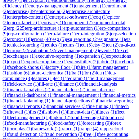
privacy
(
1
)
encryption
(
1
)
endpoint-security
(
1
)
energy
(
3
)
energy-
efficiency
(
1
)
energy-management
(
1
)
engagement
(
1
)
enrollment
(
2
)
enterprise
(
39
)
enterprise-ai
(
2
)
enterprise-architecture
(
1
)
enterprise-content
(
1
)
enterprise-software
(
1
)
eoq
(
1
)
epicor
(
2
)
epicor-kinetic
(
1
)
eprivacy
(
1
)
equipment
(
2
)
equipment-rental
(
2
)
erp
(
225
)
erp-architecture
(
1
)
erp-automation
(
1
)
erp-comparison
(
9
)
erp-configuration
(
1
)
erp-failure
(
1
)
erp-integration
(
8
)
erp-selection
(
2
)
erpnext
(
18
)
errors
(
40
)
esg
(
5
)
esg-reporting
(
2
)
esignature
(
1
)
eta
(
2
)
ethical-sourcing
(
1
)
ethics
(
1
)
etims
(
1
)
etl
(
5
)
etsy
(
3
)
eu
(
2
)
eu-ai-act
(
1
)
europe
(
2
)
evaluation
(
3
)
event-management
(
2
)
events
(
1
)
excel
(
3
)
exchanges
(
1
)
executive-reporting
(
1
)
expansion
(
1
)
expectations
(
1
)
expo
(
1
)
export-compliance
(
1
)
extensibility
(
2
)
fabric
(
1
)
facebook
(
1
)
facebook-shops
(
1
)
factory-floor
(
1
)
faire
(
1
)
farm-management
(
1
)
fashion
(
6
)
fattura-elettronica
(
1
)
fba
(
1
)
fbr
(
2
)
fda
(
1
)
fda-
compliance
(
3
)
features
(
1
)
fec
(
1
)
fedramp
(
1
)
field-management
(
1
)
field-service
(
1
)
fill-rate
(
1
)
finance
(
10
)
financial-analysis
(
2
)
financial-analytics
(
2
)
financial-close
(
2
)
financial-crime
(
1
)
financial-dashboard
(
1
)
financial-management
(
1
)
financial-metrics
(
1
)
financial-planning
(
1
)
financial-projections
(
1
)
financial-reporting
(
4
)
financial-reports
(
2
)
financial-services
(
3
)
fine-tuning
(
1
)
fintech
(
3
)
firewall
(
1
)
firs
(
2
)
fishbowl
(
1
)
fitment-data
(
1
)
fitness
(
1
)
fleet
(
1
)
fleet-management
(
1
)
flipkart
(
2
)
food-beverage
(
4
)
food-cost
(
1
)
food-manufacturing
(
1
)
food-safety
(
1
)
forecasting
(
9
)
forex
(
1
)
formulas
(
1
)
framework
(
2
)
france
(
1
)
frappe
(
4
)
frappe-cloud
(
1
)
fraud-detection
(
2
)
fraud-prevention
(
2
)
free
(
1
)
free-accounting