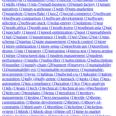
(
1
)
skills
(
4
)
sku
(
1
)
sla
(
5
)
small-business
(
10
)
smart-factory
(
1
)
smart-
narratives
(
1
)
smart-warehouse
(
1
)
smb
(
9
)
sms-marketing
(
5
)
snapshots
(
1
)
snowflake
(
1
)
soc2
(
5
)
social-commerce
(
5
)
software
(
4
)
software-comparison
(
1
)
software-development
(
1
)
software-
selection
(
2
)
software-stack
(
1
)
solar-energy
(
1
)
solutions
(
1
)
sop
(
2
)
south-africa
(
3
)
south-asia
(
1
)
south-korea
(
1
)
southeast-asia
(
2
)
spc
(
1
)
specialty
(
1
)
speed
(
1
)
speed-optimization
(
2
)
spot
(
1
)
spreadsheets
(
1
)
sql
(
2
)
square
(
1
)
squarespace
(
1
)
ssdlc
(
1
)
ssl
(
2
)
sso
(
2
)
sst
(
1
)
star-
schema
(
2
)
startup
(
2
)
state-management
(
1
)
stock-control
(
1
)
store
(
1
)
store-optimization
(
1
)
store-setup
(
2
)
storefront-api
(
3
)
storefront-
design
(
1
)
stp
(
1
)
strategy
(
35
)
streaming
(
4
)
stress-test
(
1
)
stress-testing
(
1
)
stripe
(
2
)
structured-data
(
1
)
student-management
(
2
)
student-
performance
(
1
)
studio
(
3
)
subscriber
(
1
)
subscription
(
2
)
subscriptions
(
6
)
supplier
(
1
)
supply-chain
(
28
)
support
(
6
)
surveys
(
1
)
sustainability
(
14
)
sustainability-roi
(
1
)
sustainable-ecommerce
(
1
)
sustainable-
procurement
(
1
)
sync
(
1
)
tableau
(
3
)
tailwind-css
(
1
)
takealot
(
1
)
talent-
acquisition
(
2
)
tally
(
4
)
tally-prime
(
1
)
tanstack
(
1
)
tasks
(
1
)
tax
(
5
)
tax-
automation
(
2
)
tax-compliance
(
3
)
taxation
(
1
)
tco
(
5
)
tco-analysis
(
1
)
tds
(
1
)
team
(
1
)
tech
(
1
)
technical
(
1
)
technical-seo
(
4
)
technology
(
2
)
telecom
(
3
)
templates
(
3
)
temu
(
1
)
terraform
(
1
)
territory-
management
(
1
)
testing
(
7
)
text-messaging
(
1
)
textile
(
2
)
theme-
customization
(
1
)
theme-development
(
2
)
themes
(
1
)
theory-of-
constraints
(
1
)
third-party
(
1
)
throttling
(
1
)
ticketing
(
1
)
ticketing-
system
(
1
)
tiktok
(
1
)
tiktok-shop
(
4
)
time-off
(
1
)
time-to-market