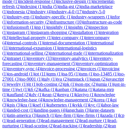
mode
(
1
)
incident-response
(
3
)
inclusive-design
(
1
)
incremental-
refresh
(
2
)
indexing
(
1
)
india
(
5
)
india-gst
(
2
)
india-marketplace
(
1
)
indonesia
(
2
)
industry
(
4
)
industry-4-0
(
17
)
industry-5-0
(
1
)
industry-erp
(
1
)
industry-specific
(
1
)
industry-wrappers
(
1
)
infor
(
1
)
information-security
(
2
)
infrastructure
(
10
)
infrastructure-as-code
(
1
)
infusionsoft
(
1
)
inp
(
1
)
insightly
(
1
)
insights
(
2
)
inspection
(
1
)
instagram
(
1
)
instagram-shopping
(
2
)
installation
(
1
)
integration
(
63
)
intellectual-property
(
1
)
inter-company
(
1
)
intercompany
(
4
)
internal-controls
(
1
)
internal-documentation
(
1
)
international
(
11
)
international-expansion
(
1
)
international-logistics
(
1
)
international-selling
(
2
)
international-trade
(
1
)
internationalization
(
2
)
intranet
(
1
)
inventory
(
33
)
inventory-analytics
(
1
)
inventory-
forecasting
(
1
)
inventory-management
(
5
)
inventory-optimization
(
1
)
inventory-sync
(
4
)
invoice-processing
(
2
)
invoices
(
1
)
invoicing
(
1
)
ios-android
(
1
)
iot
(
11
)
iqms
(
1
)
isa-95
(
1
)
isms
(
1
)
iso-13485
(
1
)
iso-
27001
(
3
)
iso-9001
(
1
)
italy
(
1
)
iva
(
2
)
jamstack
(
1
)
japan
(
2
)
javascript
(
1
)
jewelry
(
1
)
jit
(
1
)
job-costing
(
2
)
jpk
(
1
)
json-rpc
(
2
)
jumia
(
1
)
just-in-
time
(
1
)
jwt
(
1
)
k6
(
2
)
kafka
(
1
)
kanban
(
3
)
katana
(
1
)
katana-mrp
(
1
)
kaufland
(
2
)
kdv
(
1
)
keap
(
2
)
kenya
(
1
)
klaviyo
(
1
)
knowledge
(
1
)
knowledge-base
(
4
)
knowledge-management
(
2
)
korea
(
1
)
kpi
(
3
)
kpis
(
3
)
kra
(
1
)
ksef
(
1
)
kubernetes
(
1
)
kvkk
(
1
)
kyc
(
1
)
labor-law
(
1
)
landed-cost
(
1
)
landing-pages
(
4
)
langchain
(
3
)
large-datasets
(
1
)
latin-america
(
3
)
launch
(
1
)
law-firm
(
1
)
law-firms
(
1
)
lazada
(
1
)
lcp
(
1
)
lead-generation
(
3
)
lead-management
(
2
)
lead-nurture
(
1
)
lead-
nurturing
(
1
)
lead-scoring
(
2
)
lead-tracking
(
1
)
leadership
(
2
)
lean