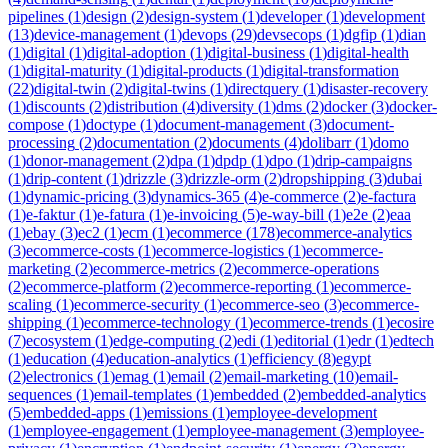
pipelines
(
1
)
design
(
2
)
design-system
(
1
)
developer
(
1
)
development
(
13
)
device-management
(
1
)
devops
(
29
)
devsecops
(
1
)
dgfip
(
1
)
dian
(
1
)
digital
(
1
)
digital-adoption
(
1
)
digital-business
(
1
)
digital-health
(
1
)
digital-maturity
(
1
)
digital-products
(
1
)
digital-transformation
(
22
)
digital-twin
(
2
)
digital-twins
(
1
)
directquery
(
1
)
disaster-recovery
(
1
)
discounts
(
2
)
distribution
(
4
)
diversity
(
1
)
dms
(
2
)
docker
(
3
)
docker-
compose
(
1
)
doctype
(
1
)
document-management
(
3
)
document-
processing
(
2
)
documentation
(
2
)
documents
(
4
)
dolibarr
(
1
)
domo
(
1
)
donor-management
(
2
)
dpa
(
1
)
dpdp
(
1
)
dpo
(
1
)
drip-campaigns
(
1
)
drip-content
(
1
)
drizzle
(
3
)
drizzle-orm
(
2
)
dropshipping
(
3
)
dubai
(
1
)
dynamic-pricing
(
3
)
dynamics-365
(
4
)
e-commerce
(
2
)
e-factura
(
1
)
e-faktur
(
1
)
e-fatura
(
1
)
e-invoicing
(
5
)
e-way-bill
(
1
)
e2e
(
2
)
eaa
(
1
)
ebay
(
3
)
ec2
(
1
)
ecm
(
1
)
ecommerce
(
178
)
ecommerce-analytics
(
3
)
ecommerce-costs
(
1
)
ecommerce-logistics
(
1
)
ecommerce-
marketing
(
2
)
ecommerce-metrics
(
2
)
ecommerce-operations
(
2
)
ecommerce-platform
(
2
)
ecommerce-reporting
(
1
)
ecommerce-
scaling
(
1
)
ecommerce-security
(
1
)
ecommerce-seo
(
3
)
ecommerce-
shipping
(
1
)
ecommerce-technology
(
1
)
ecommerce-trends
(
1
)
ecosire
(
7
)
ecosystem
(
1
)
edge-computing
(
2
)
edi
(
1
)
editorial
(
1
)
edr
(
1
)
edtech
(
1
)
education
(
4
)
education-analytics
(
1
)
efficiency
(
8
)
egypt
(
2
)
electronics
(
1
)
emag
(
1
)
email
(
2
)
email-marketing
(
10
)
email-
sequences
(
1
)
email-templates
(
1
)
embedded
(
2
)
embedded-analytics
(
5
)
embedded-apps
(
1
)
emissions
(
1
)
employee-development
(
1
)
employee-engagement
(
1
)
employee-management
(
3
)
employee-