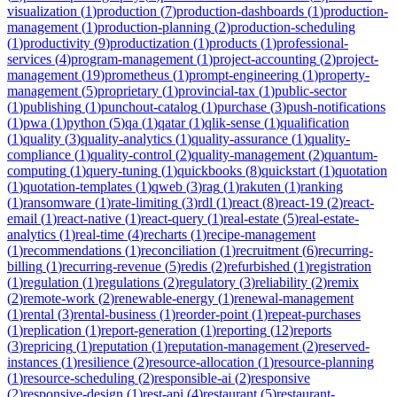
visualization
(
1
)
production
(
7
)
production-dashboards
(
1
)
production-
management
(
1
)
production-planning
(
2
)
production-scheduling
(
1
)
productivity
(
9
)
productization
(
1
)
products
(
1
)
professional-
services
(
4
)
program-management
(
1
)
project-accounting
(
2
)
project-
management
(
19
)
prometheus
(
1
)
prompt-engineering
(
1
)
property-
management
(
5
)
proprietary
(
1
)
provincial-tax
(
1
)
public-sector
(
1
)
publishing
(
1
)
punchout-catalog
(
1
)
purchase
(
3
)
push-notifications
(
1
)
pwa
(
1
)
python
(
5
)
qa
(
1
)
qatar
(
1
)
qlik-sense
(
1
)
qualification
(
1
)
quality
(
3
)
quality-analytics
(
1
)
quality-assurance
(
1
)
quality-
compliance
(
1
)
quality-control
(
2
)
quality-management
(
2
)
quantum-
computing
(
1
)
query-tuning
(
1
)
quickbooks
(
8
)
quickstart
(
1
)
quotation
(
1
)
quotation-templates
(
1
)
qweb
(
3
)
rag
(
1
)
rakuten
(
1
)
ranking
(
1
)
ransomware
(
1
)
rate-limiting
(
3
)
rdl
(
1
)
react
(
8
)
react-19
(
2
)
react-
email
(
1
)
react-native
(
1
)
react-query
(
1
)
real-estate
(
5
)
real-estate-
analytics
(
1
)
real-time
(
4
)
recharts
(
1
)
recipe-management
(
1
)
recommendations
(
1
)
reconciliation
(
1
)
recruitment
(
6
)
recurring-
billing
(
1
)
recurring-revenue
(
5
)
redis
(
2
)
refurbished
(
1
)
registration
(
1
)
regulation
(
1
)
regulations
(
2
)
regulatory
(
3
)
reliability
(
2
)
remix
(
2
)
remote-work
(
2
)
renewable-energy
(
1
)
renewal-management
(
1
)
rental
(
3
)
rental-business
(
1
)
reorder-point
(
1
)
repeat-purchases
(
1
)
replication
(
1
)
report-generation
(
1
)
reporting
(
12
)
reports
(
3
)
repricing
(
1
)
reputation
(
1
)
reputation-management
(
2
)
reserved-
instances
(
1
)
resilience
(
2
)
resource-allocation
(
1
)
resource-planning
(
1
)
resource-scheduling
(
2
)
responsible-ai
(
2
)
responsive
(
2
)
responsive-design
(
1
)
rest-api
(
4
)
restaurant
(
5
)
restaurant-