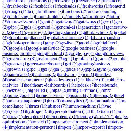
(
1
)
free-tool
(
1
)
free-tools
(
1
)
free-zone
(
1
)
freelancer
(
2
)
freelancers
(
1
)
freshbooks
(
2
)
freshdesk
(
1
)
freshsales
(
1
)
freshworks
(
1
)
frontend
(
3
)
fruugo
(
1
)
fta
(
1
)
fulfillment
(
7
)
functions
(
2
)
fund-accounting
(
2
)
fundraising
(
1
)
funnel-builder
(
2
)
funnels
(
4
)
furniture
(
2
)
future
(
3
)
future-of-work
(
1
)
gantt
(
1
)
gateway
(
1
)
gateways
(
1
)
gcc
(
1
)
gcp
(
2
)
gdpr
(
12
)
gds
(
1
)
gemini
(
1
)
general-ai
(
1
)
generation
(
1
)
generative-
ai
(
2
)
geo
(
1
)
germany
(
23
)
getting-started
(
1
)
github-actions
(
3
)
global
(
3
)
global-compliance
(
1
)
global-ecommerce
(
1
)
global-expansion
(
1
)
global-operations
(
1
)
gmp
(
2
)
go-live
(
2
)
gobd
(
1
)
gohighlevel
(
76
)
google
(
1
)
google-analytics
(
2
)
google-business
(
1
)
google-
business-profile
(
1
)
google-cloud
(
2
)
google-pay
(
1
)
google-reviews
(
1
)
governance
(
8
)
government
(
3
)
gpt
(
1
)
grafana
(
1
)
grants
(
2
)
graphql
(
3
)
green-it
(
1
)
green-warehouse
(
1
)
gri
(
2
)
growing-business
(
1
)
growth
(
1
)
grpc
(
1
)
gst
(
7
)
gta
(
1
)
guide
(
43
)
gxp
(
2
)
gym
(
1
)
haccp
(
2
)
handmade
(
3
)
hardening
(
2
)
hardware
(
1
)
hcm
(
1
)
headless
(
4
)
headless-commerce
(
3
)
headless-erp
(
1
)
healthcare
(
9
)
healthcare-
analytics
(
1
)
healthcare-dashboards
(
1
)
helpdesk
(
7
)
hepsiburada
(
1
)
hetzner
(
1
)
higher-ed
(
1
)
hipaa
(
5
)
hiring
(
4
)
hmac
(
1
)
hmrc
(
2
)
home-goods
(
1
)
home-services
(
1
)
hospitality
(
5
)
hosting
(
3
)
hotel
(
1
)
hotel-management
(
1
)
hr
(
20
)
hr-analytics
(
2
)
hr-automation
(
1
)
hr-
compliance
(
1
)
hrms
(
1
)
hubspot
(
7
)
human-machine
(
1
)
hvac
(
2
)
hybrid
(
1
)
hydrogen
(
3
)
hyperautomation
(
1
)
i18n
(
2
)
iam
(
1
)
ibm
(
1
)
icms
(
1
)
idempiere
(
1
)
idempotency
(
1
)
identity
(
4
)
ifrs-15
(
1
)
image-
optimization
(
1
)
impact
(
1
)
impact-measurement
(
1
)
implementation
(
44
)
implementation-partner
(
1
)
import
(
1
)
import-export
(
1
)
import-