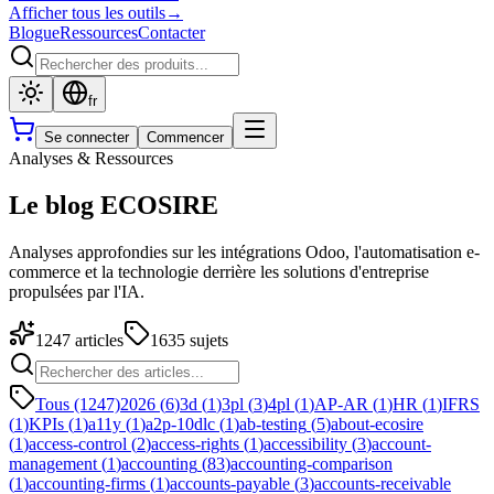
Afficher tous les outils
→
Blogue
Ressources
Contacter
fr
Se connecter
Commencer
Analyses & Ressources
Le blog ECOSIRE
Analyses approfondies sur les intégrations Odoo, l'automatisation e-
commerce et la technologie derrière les solutions d'entreprise
propulsées par l'IA.
1247
articles
1635
sujets
Tous (1247)
2026
(
6
)
3d
(
1
)
3pl
(
3
)
4pl
(
1
)
AP-AR
(
1
)
HR
(
1
)
IFRS
(
1
)
KPIs
(
1
)
a11y
(
1
)
a2p-10dlc
(
1
)
ab-testing
(
5
)
about-ecosire
(
1
)
access-control
(
2
)
access-rights
(
1
)
accessibility
(
3
)
account-
management
(
1
)
accounting
(
83
)
accounting-comparison
(
1
)
accounting-firms
(
1
)
accounts-payable
(
3
)
accounts-receivable