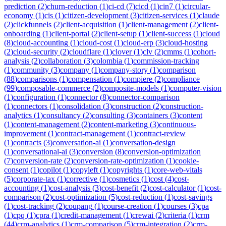
prediction
(
2
)
churn-reduction
(
1
)
ci-cd
(
7
)
cicd
(
1
)
cin7
(
1
)
circular-
economy
(
1
)
cis
(
1
)
citizen-development
(
3
)
citizen-services
(
1
)
claude
(
2
)
clickfunnels
(
2
)
client-acquisition
(
1
)
client-management
(
2
)
client-
onboarding
(
1
)
client-portal
(
2
)
client-setup
(
1
)
client-success
(
1
)
cloud
(
8
)
cloud-accounting
(
1
)
cloud-cost
(
1
)
cloud-erp
(
3
)
cloud-hosting
(
2
)
cloud-security
(
2
)
cloudflare
(
1
)
clover
(
1
)
clv
(
2
)
cmms
(
1
)
cohort-
analysis
(
2
)
collaboration
(
3
)
colombia
(
1
)
commission-tracking
(
1
)
community
(
3
)
company
(
1
)
company-story
(
1
)
comparison
(
88
)
comparisons
(
1
)
compensation
(
1
)
compiere
(
2
)
compliance
(
99
)
composable-commerce
(
2
)
composite-models
(
1
)
computer-vision
(
1
)
configuration
(
1
)
connector
(
8
)
connector-comparison
(
1
)
connectors
(
1
)
consolidation
(
3
)
construction
(
2
)
construction-
analytics
(
1
)
consultancy
(
2
)
consulting
(
3
)
containers
(
3
)
content
(
1
)
content-management
(
2
)
content-marketing
(
3
)
continuous-
improvement
(
1
)
contract-management
(
1
)
contract-review
(
1
)
contracts
(
3
)
conversation-ai
(
1
)
conversation-design
(
1
)
conversational-ai
(
3
)
conversion
(
8
)
conversion-optimization
(
7
)
conversion-rate
(
2
)
conversion-rate-optimization
(
1
)
cookie-
consent
(
1
)
copilot
(
1
)
copyleft
(
1
)
copyrights
(
1
)
core-web-vitals
(
5
)
corporate-tax
(
1
)
corrective
(
1
)
cosmetics
(
1
)
cost
(
4
)
cost-
accounting
(
1
)
cost-analysis
(
3
)
cost-benefit
(
2
)
cost-calculator
(
1
)
cost-
comparison
(
2
)
cost-optimization
(
5
)
cost-reduction
(
1
)
cost-savings
(
1
)
cost-tracking
(
2
)
coupang
(
1
)
course-creation
(
1
)
courses
(
3
)
cpa
(
1
)
cpq
(
1
)
cpra
(
1
)
credit-management
(
1
)
crewai
(
2
)
criteria
(
1
)
crm
(
44
)
crm-analytics
(
1
)
crm-comparison
(
5
)
crm-integration
(
2
)
crm-