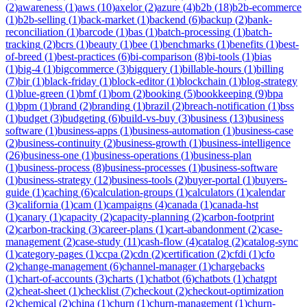
(
2
)
awareness
(
1
)
aws
(
10
)
axelor
(
2
)
azure
(
4
)
b2b
(
18
)
b2b-ecommerce
(
1
)
b2b-selling
(
1
)
back-market
(
1
)
backend
(
6
)
backup
(
2
)
bank-
reconciliation
(
1
)
barcode
(
1
)
bas
(
1
)
batch-processing
(
1
)
batch-
tracking
(
2
)
bcrs
(
1
)
beauty
(
1
)
bee
(
1
)
benchmarks
(
1
)
benefits
(
1
)
best-
of-breed
(
1
)
best-practices
(
6
)
bi-comparison
(
8
)
bi-tools
(
1
)
bias
(
1
)
big-4
(
1
)
bigcommerce
(
3
)
bigquery
(
1
)
billable-hours
(
1
)
billing
(
7
)
bir
(
1
)
black-friday
(
1
)
block-editor
(
1
)
blockchain
(
1
)
blog-strategy
(
1
)
blue-green
(
1
)
bmf
(
1
)
bom
(
2
)
booking
(
5
)
bookkeeping
(
9
)
bpa
(
1
)
bpm
(
1
)
brand
(
2
)
branding
(
1
)
brazil
(
2
)
breach-notification
(
1
)
bss
(
1
)
budget
(
3
)
budgeting
(
6
)
build-vs-buy
(
3
)
business
(
13
)
business
software
(
1
)
business-apps
(
1
)
business-automation
(
1
)
business-case
(
2
)
business-continuity
(
2
)
business-growth
(
1
)
business-intelligence
(
26
)
business-one
(
1
)
business-operations
(
1
)
business-plan
(
1
)
business-process
(
8
)
business-processes
(
1
)
business-software
(
1
)
business-strategy
(
12
)
business-tools
(
2
)
buyer-portal
(
1
)
buyers-
guide
(
1
)
caching
(
6
)
calculation-groups
(
1
)
calculators
(
1
)
calendar
(
3
)
california
(
1
)
cam
(
1
)
campaigns
(
4
)
canada
(
1
)
canada-hst
(
1
)
canary
(
1
)
capacity
(
2
)
capacity-planning
(
2
)
carbon-footprint
(
2
)
carbon-tracking
(
3
)
career-plans
(
1
)
cart-abandonment
(
2
)
case-
management
(
2
)
case-study
(
11
)
cash-flow
(
4
)
catalog
(
2
)
catalog-sync
(
1
)
category-pages
(
1
)
ccpa
(
2
)
cdn
(
2
)
certification
(
2
)
cfdi
(
1
)
cfo
(
2
)
change-management
(
6
)
channel-manager
(
1
)
chargebacks
(
1
)
chart-of-accounts
(
3
)
charts
(
1
)
chatbot
(
6
)
chatbots
(
1
)
chatgpt
(
2
)
cheat-sheet
(
1
)
checklist
(
7
)
checkout
(
2
)
checkout-optimization
(
2
)
chemical
(
2
)
china
(
1
)
churn
(
1
)
churn-management
(
1
)
churn-