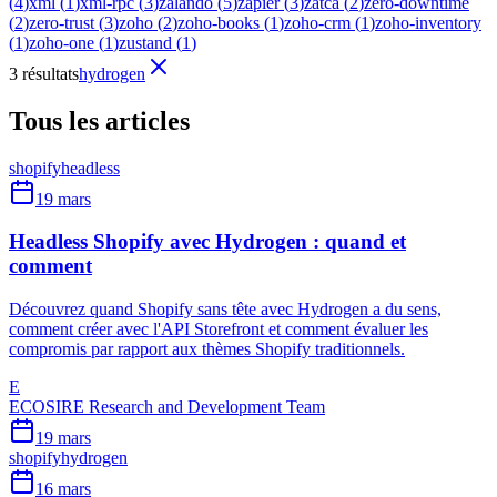
(
4
)
xml
(
1
)
xml-rpc
(
3
)
zalando
(
5
)
zapier
(
3
)
zatca
(
2
)
zero-downtime
(
2
)
zero-trust
(
3
)
zoho
(
2
)
zoho-books
(
1
)
zoho-crm
(
1
)
zoho-inventory
(
1
)
zoho-one
(
1
)
zustand
(
1
)
3 résultats
hydrogen
Tous les articles
shopify
headless
19 mars
Headless Shopify avec Hydrogen : quand et
comment
Découvrez quand Shopify sans tête avec Hydrogen a du sens,
comment créer avec l'API Storefront et comment évaluer les
compromis par rapport aux thèmes Shopify traditionnels.
E
ECOSIRE Research and Development Team
19 mars
shopify
hydrogen
16 mars