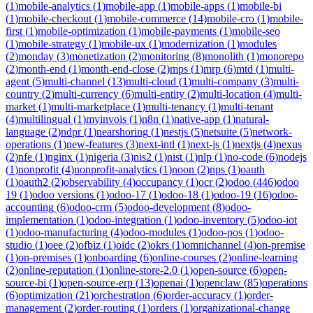
(
1
)
mobile-analytics
(
1
)
mobile-app
(
1
)
mobile-apps
(
1
)
mobile-bi
(
1
)
mobile-checkout
(
1
)
mobile-commerce
(
14
)
mobile-cro
(
1
)
mobile-
first
(
1
)
mobile-optimization
(
1
)
mobile-payments
(
1
)
mobile-seo
(
1
)
mobile-strategy
(
1
)
mobile-ux
(
1
)
modernization
(
1
)
modules
(
2
)
monday
(
3
)
monetization
(
2
)
monitoring
(
8
)
monolith
(
1
)
monorepo
(
2
)
month-end
(
1
)
month-end-close
(
2
)
mps
(
1
)
mrp
(
6
)
mtd
(
1
)
multi-
agent
(
5
)
multi-channel
(
13
)
multi-cloud
(
1
)
multi-company
(
3
)
multi-
country
(
2
)
multi-currency
(
6
)
multi-entity
(
2
)
multi-location
(
4
)
multi-
market
(
1
)
multi-marketplace
(
1
)
multi-tenancy
(
1
)
multi-tenant
(
4
)
multilingual
(
1
)
myinvois
(
1
)
n8n
(
1
)
native-app
(
1
)
natural-
language
(
2
)
ndpr
(
1
)
nearshoring
(
1
)
nestjs
(
5
)
netsuite
(
5
)
network-
operations
(
1
)
new-features
(
3
)
next-intl
(
1
)
next-js
(
1
)
nextjs
(
4
)
nexus
(
2
)
nfe
(
1
)
nginx
(
1
)
nigeria
(
3
)
nis2
(
1
)
nist
(
1
)
nlp
(
1
)
no-code
(
6
)
nodejs
(
1
)
nonprofit
(
4
)
nonprofit-analytics
(
1
)
noon
(
2
)
nps
(
1
)
oauth
(
1
)
oauth2
(
2
)
observability
(
4
)
occupancy
(
1
)
ocr
(
2
)
odoo
(
446
)
odoo
19
(
1
)
odoo versions
(
1
)
odoo-17
(
1
)
odoo-18
(
1
)
odoo-19
(
16
)
odoo-
accounting
(
6
)
odoo-crm
(
5
)
odoo-development
(
8
)
odoo-
implementation
(
1
)
odoo-integration
(
1
)
odoo-inventory
(
5
)
odoo-iot
(
1
)
odoo-manufacturing
(
4
)
odoo-modules
(
1
)
odoo-pos
(
1
)
odoo-
studio
(
1
)
oee
(
2
)
ofbiz
(
1
)
oidc
(
2
)
okrs
(
1
)
omnichannel
(
4
)
on-premise
(
1
)
on-premises
(
1
)
onboarding
(
6
)
online-courses
(
2
)
online-learning
(
2
)
online-reputation
(
1
)
online-store-2.0
(
1
)
open-source
(
6
)
open-
source-bi
(
1
)
open-source-erp
(
13
)
openai
(
1
)
openclaw
(
85
)
operations
(
6
)
optimization
(
21
)
orchestration
(
6
)
order-accuracy
(
1
)
order-
management
(
2
)
order-routing
(
1
)
orders
(
1
)
organizational-change