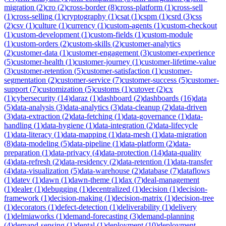
migration
(
2
)
cro
(
2
)
cross-border
(
8
)
cross-platform
(
1
)
cross-sell
(
1
)
cross-selling
(
1
)
cryptography
(
1
)
csat
(
1
)
cspm
(
1
)
csrd
(
3
)
css
(
2
)
csv
(
1
)
culture
(
1
)
currency
(
1
)
custom-agents
(
1
)
custom-checkout
(
1
)
custom-development
(
1
)
custom-fields
(
1
)
custom-module
(
1
)
custom-orders
(
2
)
custom-skills
(
2
)
customer-analytics
(
2
)
customer-data
(
1
)
customer-engagement
(
3
)
customer-experience
(
5
)
customer-health
(
1
)
customer-journey
(
1
)
customer-lifetime-value
(
3
)
customer-retention
(
5
)
customer-satisfaction
(
1
)
customer-
segmentation
(
2
)
customer-service
(
7
)
customer-success
(
5
)
customer-
support
(
7
)
customization
(
5
)
customs
(
1
)
cutover
(
2
)
cx
(
1
)
cybersecurity
(
14
)
daraz
(
1
)
dashboard
(
2
)
dashboards
(
16
)
data
(
5
)
data-analysis
(
3
)
data-analytics
(
3
)
data-cleanup
(
2
)
data-driven
(
3
)
data-extraction
(
2
)
data-fetching
(
1
)
data-governance
(
1
)
data-
handling
(
1
)
data-hygiene
(
1
)
data-integration
(
2
)
data-lifecycle
(
1
)
data-literacy
(
1
)
data-mapping
(
1
)
data-mesh
(
1
)
data-migration
(
8
)
data-modeling
(
5
)
data-pipeline
(
1
)
data-platform
(
2
)
data-
preparation
(
1
)
data-privacy
(
4
)
data-protection
(
14
)
data-quality
(
4
)
data-refresh
(
2
)
data-residency
(
2
)
data-retention
(
1
)
data-transfer
(
4
)
data-visualization
(
5
)
data-warehouse
(
2
)
database
(
7
)
dataflows
(
1
)
datev
(
1
)
dawn
(
1
)
dawn-theme
(
1
)
dax
(
7
)
deal-management
(
1
)
dealer
(
1
)
debugging
(
1
)
decentralized
(
1
)
decision
(
1
)
decision-
framework
(
1
)
decision-making
(
1
)
decision-matrix
(
1
)
decision-tree
(
1
)
decorators
(
1
)
defect-detection
(
1
)
deliverability
(
1
)
delivery
(
1
)
delmiaworks
(
1
)
demand-forecasting
(
3
)
demand-planning
(
4
)
demand-sensing
(
1
)
dental
(
1
)
deployment
(
10
)
deployment-