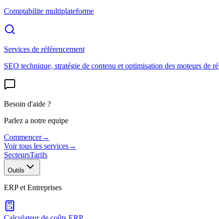
Comptabilite multiplateforme
Services de référencement
SEO technique, stratégie de contenu et optimisation des moteurs de r
Besoin d'aide ?
Parlez a notre equipe
Commencer
→
Voir tous les services
→
Secteurs
Tarifs
Outils
ERP et Entreprises
Calculateur de coûts ERP