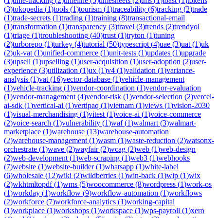
(
1
)
time-tracking
(
2
)
timeline
(
5
)
timesheets
(
2
)
tms
(
1
)
toast
(
1
)
tokens
(
3
)
tokopedia
(
1
)
tools
(
1
)
tourism
(
1
)
traceability
(
6
)
tracking
(
2
)
trade
(
1
)
trade-secrets
(
1
)
trading
(
1
)
training
(
8
)
transactional-email
(
1
)
transformation
(
1
)
transparency
(
3
)
travel
(
3
)
trends
(
2
)
trendyol
(
1
)
triage
(
1
)
troubleshooting
(
40
)
trust
(
1
)
tryton
(
1
)
tuning
(
2
)
turborepo
(
1
)
turkey
(
4
)
tutorial
(
50
)
typescript
(
4
)
uae
(
3
)
uat
(
1
)
uk
(
2
)
uk-vat
(
1
)
unified-commerce
(
1
)
unit-tests
(
1
)
updates
(
1
)
upgrade
(
3
)
upsell
(
1
)
upselling
(
1
)
user-acquisition
(
1
)
user-adoption
(
2
)
user-
experience
(
3
)
utilization
(
1
)
ux
(
1
)
v4
(
1
)
validation
(
1
)
variance-
analysis
(
1
)
vat
(
16
)
vector-database
(
1
)
vehicle-management
(
1
)
vehicle-tracking
(
1
)
vendor-coordination
(
1
)
vendor-evaluation
(
1
)
vendor-management
(
4
)
vendor-risk
(
1
)
vendor-selection
(
2
)
vercel-
ai-sdk
(
1
)
vertical-ai
(
1
)
vertipaq
(
1
)
vietnam
(
1
)
views
(
1
)
vision-2030
(
1
)
visual-merchandising
(
1
)
vitest
(
1
)
voice-ai
(
1
)
voice-commerce
(
2
)
voice-search
(
1
)
vulnerability
(
1
)
waf
(
1
)
walmart
(
3
)
walmart-
marketplace
(
1
)
warehouse
(
13
)
warehouse-automation
(
2
)
warehouse-management
(
1
)
wasm
(
1
)
waste-reduction
(
2
)
watsonx-
orchestrate
(
1
)
wave
(
2
)
wayfair
(
2
)
wcag
(
2
)
web
(
1
)
web-design
(
2
)
web-development
(
1
)
web-scraping
(
1
)
web3
(
1
)
webhooks
(
7
)
website
(
1
)
website-builder
(
1
)
whatsapp
(
1
)
white-label
(
6
)
wholesale
(
12
)
wiki
(
2
)
wildberries
(
1
)
win-back
(
1
)
wip
(
1
)
wix
(
2
)
wkhtmltopdf
(
1
)
wms
(
5
)
woocommerce
(
8
)
wordpress
(
1
)
work-os
(
1
)
workday
(
1
)
workflow
(
9
)
workflow-automation
(
1
)
workflows
(
2
)
workforce
(
7
)
workforce-analytics
(
1
)
working-capital
(
1
)
workplace
(
1
)
workshops
(
1
)
workspace
(
1
)
wps-payroll
(
1
)
xero