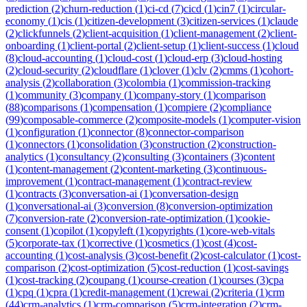
prediction
(
2
)
churn-reduction
(
1
)
ci-cd
(
7
)
cicd
(
1
)
cin7
(
1
)
circular-
economy
(
1
)
cis
(
1
)
citizen-development
(
3
)
citizen-services
(
1
)
claude
(
2
)
clickfunnels
(
2
)
client-acquisition
(
1
)
client-management
(
2
)
client-
onboarding
(
1
)
client-portal
(
2
)
client-setup
(
1
)
client-success
(
1
)
cloud
(
8
)
cloud-accounting
(
1
)
cloud-cost
(
1
)
cloud-erp
(
3
)
cloud-hosting
(
2
)
cloud-security
(
2
)
cloudflare
(
1
)
clover
(
1
)
clv
(
2
)
cmms
(
1
)
cohort-
analysis
(
2
)
collaboration
(
3
)
colombia
(
1
)
commission-tracking
(
1
)
community
(
3
)
company
(
1
)
company-story
(
1
)
comparison
(
88
)
comparisons
(
1
)
compensation
(
1
)
compiere
(
2
)
compliance
(
99
)
composable-commerce
(
2
)
composite-models
(
1
)
computer-vision
(
1
)
configuration
(
1
)
connector
(
8
)
connector-comparison
(
1
)
connectors
(
1
)
consolidation
(
3
)
construction
(
2
)
construction-
analytics
(
1
)
consultancy
(
2
)
consulting
(
3
)
containers
(
3
)
content
(
1
)
content-management
(
2
)
content-marketing
(
3
)
continuous-
improvement
(
1
)
contract-management
(
1
)
contract-review
(
1
)
contracts
(
3
)
conversation-ai
(
1
)
conversation-design
(
1
)
conversational-ai
(
3
)
conversion
(
8
)
conversion-optimization
(
7
)
conversion-rate
(
2
)
conversion-rate-optimization
(
1
)
cookie-
consent
(
1
)
copilot
(
1
)
copyleft
(
1
)
copyrights
(
1
)
core-web-vitals
(
5
)
corporate-tax
(
1
)
corrective
(
1
)
cosmetics
(
1
)
cost
(
4
)
cost-
accounting
(
1
)
cost-analysis
(
3
)
cost-benefit
(
2
)
cost-calculator
(
1
)
cost-
comparison
(
2
)
cost-optimization
(
5
)
cost-reduction
(
1
)
cost-savings
(
1
)
cost-tracking
(
2
)
coupang
(
1
)
course-creation
(
1
)
courses
(
3
)
cpa
(
1
)
cpq
(
1
)
cpra
(
1
)
credit-management
(
1
)
crewai
(
2
)
criteria
(
1
)
crm
(
44
)
crm-analytics
(
1
)
crm-comparison
(
5
)
crm-integration
(
2
)
crm-