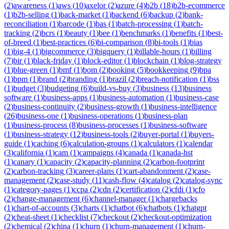
(
2
)
awareness
(
1
)
aws
(
10
)
axelor
(
2
)
azure
(
4
)
b2b
(
18
)
b2b-ecommerce
(
1
)
b2b-selling
(
1
)
back-market
(
1
)
backend
(
6
)
backup
(
2
)
bank-
reconciliation
(
1
)
barcode
(
1
)
bas
(
1
)
batch-processing
(
1
)
batch-
tracking
(
2
)
bcrs
(
1
)
beauty
(
1
)
bee
(
1
)
benchmarks
(
1
)
benefits
(
1
)
best-
of-breed
(
1
)
best-practices
(
6
)
bi-comparison
(
8
)
bi-tools
(
1
)
bias
(
1
)
big-4
(
1
)
bigcommerce
(
3
)
bigquery
(
1
)
billable-hours
(
1
)
billing
(
7
)
bir
(
1
)
black-friday
(
1
)
block-editor
(
1
)
blockchain
(
1
)
blog-strategy
(
1
)
blue-green
(
1
)
bmf
(
1
)
bom
(
2
)
booking
(
5
)
bookkeeping
(
9
)
bpa
(
1
)
bpm
(
1
)
brand
(
2
)
branding
(
1
)
brazil
(
2
)
breach-notification
(
1
)
bss
(
1
)
budget
(
3
)
budgeting
(
6
)
build-vs-buy
(
3
)
business
(
13
)
business
software
(
1
)
business-apps
(
1
)
business-automation
(
1
)
business-case
(
2
)
business-continuity
(
2
)
business-growth
(
1
)
business-intelligence
(
26
)
business-one
(
1
)
business-operations
(
1
)
business-plan
(
1
)
business-process
(
8
)
business-processes
(
1
)
business-software
(
1
)
business-strategy
(
12
)
business-tools
(
2
)
buyer-portal
(
1
)
buyers-
guide
(
1
)
caching
(
6
)
calculation-groups
(
1
)
calculators
(
1
)
calendar
(
3
)
california
(
1
)
cam
(
1
)
campaigns
(
4
)
canada
(
1
)
canada-hst
(
1
)
canary
(
1
)
capacity
(
2
)
capacity-planning
(
2
)
carbon-footprint
(
2
)
carbon-tracking
(
3
)
career-plans
(
1
)
cart-abandonment
(
2
)
case-
management
(
2
)
case-study
(
11
)
cash-flow
(
4
)
catalog
(
2
)
catalog-sync
(
1
)
category-pages
(
1
)
ccpa
(
2
)
cdn
(
2
)
certification
(
2
)
cfdi
(
1
)
cfo
(
2
)
change-management
(
6
)
channel-manager
(
1
)
chargebacks
(
1
)
chart-of-accounts
(
3
)
charts
(
1
)
chatbot
(
6
)
chatbots
(
1
)
chatgpt
(
2
)
cheat-sheet
(
1
)
checklist
(
7
)
checkout
(
2
)
checkout-optimization
(
2
)
chemical
(
2
)
china
(
1
)
churn
(
1
)
churn-management
(
1
)
churn-