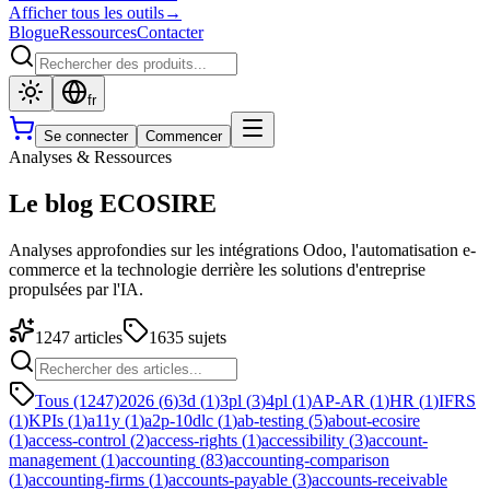
Afficher tous les outils
→
Blogue
Ressources
Contacter
fr
Se connecter
Commencer
Analyses & Ressources
Le blog ECOSIRE
Analyses approfondies sur les intégrations Odoo, l'automatisation e-
commerce et la technologie derrière les solutions d'entreprise
propulsées par l'IA.
1247
articles
1635
sujets
Tous (1247)
2026
(
6
)
3d
(
1
)
3pl
(
3
)
4pl
(
1
)
AP-AR
(
1
)
HR
(
1
)
IFRS
(
1
)
KPIs
(
1
)
a11y
(
1
)
a2p-10dlc
(
1
)
ab-testing
(
5
)
about-ecosire
(
1
)
access-control
(
2
)
access-rights
(
1
)
accessibility
(
3
)
account-
management
(
1
)
accounting
(
83
)
accounting-comparison
(
1
)
accounting-firms
(
1
)
accounts-payable
(
3
)
accounts-receivable