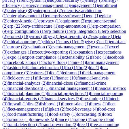
privacy
(
1
)
encryption
(
1
)
endpoint-security
(
1
)
energy
(
3
)
energy-
efficiency
(
1
)
energy-management
(
1
)
engagement
(
1
)
enrollment
(
2
)
enterprise
(
39
)
enterprise-ai
(
2
)
enterprise-architecture
(
1
)
enterprise-content
(
1
)
enterprise-software
(
1
)
eoq
(
1
)
epicor
(
2
)
epicor-kinetic
(
1
)
eprivacy
(
1
)
equipment
(
2
)
equipment-rental
(
2
)
erp
(
225
)
erp-architecture
(
1
)
erp-automation
(
1
)
erp-comparison
(
9
)
erp-configuration
(
1
)
erp-failure
(
1
)
erp-integration
(
8
)
erp-selection
(
2
)
erpnext
(
18
)
errors
(
40
)
esg
(
5
)
esg-reporting
(
2
)
esignature
(
1
)
eta
(
2
)
ethical-sourcing
(
1
)
ethics
(
1
)
etims
(
1
)
etl
(
5
)
etsy
(
3
)
eu
(
2
)
eu-ai-act
(
1
)
europe
(
2
)
evaluation
(
3
)
event-management
(
2
)
events
(
1
)
excel
(
3
)
exchanges
(
1
)
executive-reporting
(
1
)
expansion
(
1
)
expectations
(
1
)
expo
(
1
)
export-compliance
(
1
)
extensibility
(
2
)
fabric
(
1
)
facebook
(
1
)
facebook-shops
(
1
)
factory-floor
(
1
)
faire
(
1
)
farm-management
(
1
)
fashion
(
6
)
fattura-elettronica
(
1
)
fba
(
1
)
fbr
(
2
)
fda
(
1
)
fda-
compliance
(
3
)
features
(
1
)
fec
(
1
)
fedramp
(
1
)
field-management
(
1
)
field-service
(
1
)
fill-rate
(
1
)
finance
(
10
)
financial-analysis
(
2
)
financial-analytics
(
2
)
financial-close
(
2
)
financial-crime
(
1
)
financial-dashboard
(
1
)
financial-management
(
1
)
financial-metrics
(
1
)
financial-planning
(
1
)
financial-projections
(
1
)
financial-reporting
(
4
)
financial-reports
(
2
)
financial-services
(
3
)
fine-tuning
(
1
)
fintech
(
3
)
firewall
(
1
)
firs
(
2
)
fishbowl
(
1
)
fitment-data
(
1
)
fitness
(
1
)
fleet
(
1
)
fleet-management
(
1
)
flipkart
(
2
)
food-beverage
(
4
)
food-cost
(
1
)
food-manufacturing
(
1
)
food-safety
(
1
)
forecasting
(
9
)
forex
(
1
)
formulas
(
1
)
framework
(
2
)
france
(
1
)
frappe
(
4
)
frappe-cloud
(
1
)
fraud-detection
(
2
)
fraud-prevention
(
2
)
free
(
1
)
free-accounting