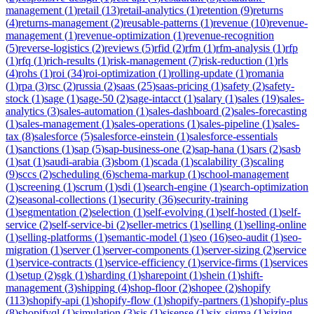
management
(
1
)
retail
(
13
)
retail-analytics
(
1
)
retention
(
9
)
returns
(
4
)
returns-management
(
2
)
reusable-patterns
(
1
)
revenue
(
10
)
revenue-
management
(
1
)
revenue-optimization
(
1
)
revenue-recognition
(
5
)
reverse-logistics
(
2
)
reviews
(
5
)
rfid
(
2
)
rfm
(
1
)
rfm-analysis
(
1
)
rfp
(
1
)
rfq
(
1
)
rich-results
(
1
)
risk-management
(
7
)
risk-reduction
(
1
)
rls
(
4
)
rohs
(
1
)
roi
(
34
)
roi-optimization
(
1
)
rolling-update
(
1
)
romania
(
1
)
rpa
(
3
)
rsc
(
2
)
russia
(
2
)
saas
(
25
)
saas-pricing
(
1
)
safety
(
2
)
safety-
stock
(
1
)
sage
(
1
)
sage-50
(
2
)
sage-intacct
(
1
)
salary
(
1
)
sales
(
19
)
sales-
analytics
(
3
)
sales-automation
(
1
)
sales-dashboard
(
2
)
sales-forecasting
(
1
)
sales-management
(
1
)
sales-operations
(
1
)
sales-pipeline
(
1
)
sales-
tax
(
8
)
salesforce
(
5
)
salesforce-einstein
(
1
)
salesforce-essentials
(
1
)
sanctions
(
1
)
sap
(
5
)
sap-business-one
(
2
)
sap-hana
(
1
)
sars
(
2
)
sasb
(
1
)
sat
(
1
)
saudi-arabia
(
3
)
sbom
(
1
)
scada
(
1
)
scalability
(
3
)
scaling
(
9
)
sccs
(
2
)
scheduling
(
6
)
schema-markup
(
1
)
school-management
(
1
)
screening
(
1
)
scrum
(
1
)
sdi
(
1
)
search-engine
(
1
)
search-optimization
(
2
)
seasonal-collections
(
1
)
security
(
36
)
security-training
(
1
)
segmentation
(
2
)
selection
(
1
)
self-evolving
(
1
)
self-hosted
(
1
)
self-
service
(
2
)
self-service-bi
(
2
)
seller-metrics
(
1
)
selling
(
1
)
selling-online
(
1
)
selling-platforms
(
1
)
semantic-model
(
1
)
seo
(
16
)
seo-audit
(
1
)
seo-
migration
(
1
)
server
(
1
)
server-components
(
1
)
server-sizing
(
2
)
service
(
1
)
service-contracts
(
1
)
service-efficiency
(
1
)
service-firms
(
1
)
services
(
1
)
setup
(
2
)
sgk
(
1
)
sharding
(
1
)
sharepoint
(
1
)
shein
(
1
)
shift-
management
(
3
)
shipping
(
4
)
shop-floor
(
2
)
shopee
(
2
)
shopify
(
113
)
shopify-api
(
1
)
shopify-flow
(
1
)
shopify-partners
(
1
)
shopify-plus
(
8
)
shopifyql
(
1
)
simulation
(
3
)
sis
(
1
)
sisense
(
1
)
six-sigma
(
1
)
sizing