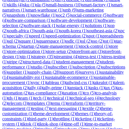
(
1
)
skills
(
4
)
sku
(
1
)
sla
(
5
)
small-business
(
10
)
smart-factory
(
1
)
smart-
narratives
(
1
)
smart-warehouse
(
1
)
smb
(
9
)
sms-marketing
(
5
)
snapshots
(
1
)
snowflake
(
1
)
soc2
(
5
)
social-commerce
(
5
)
software
(
4
)
software-comparison
(
1
)
software-development
(
1
)
software-
selection
(
2
)
software-stack
(
1
)
solar-energy
(
1
)
solutions
(
1
)
sop
(
2
)
south-africa
(
3
)
south-asia
(
1
)
south-korea
(
1
)
southeast-asia
(
2
)
spc
(
1
)
specialty
(
1
)
speed
(
1
)
speed-optimization
(
2
)
spot
(
1
)
spreadsheets
(
1
)
sql
(
2
)
square
(
1
)
squarespace
(
1
)
ssdlc
(
1
)
ssl
(
2
)
sso
(
2
)
sst
(
1
)
star-
schema
(
2
)
startup
(
2
)
state-management
(
1
)
stock-control
(
1
)
store
(
1
)
store-optimization
(
1
)
store-setup
(
2
)
storefront-api
(
3
)
storefront-
design
(
1
)
stp
(
1
)
strategy
(
35
)
streaming
(
4
)
stress-test
(
1
)
stress-testing
(
1
)
stripe
(
2
)
structured-data
(
1
)
student-management
(
2
)
student-
performance
(
1
)
studio
(
3
)
subscriber
(
1
)
subscription
(
2
)
subscriptions
(
6
)
supplier
(
1
)
supply-chain
(
28
)
support
(
6
)
surveys
(
1
)
sustainability
(
14
)
sustainability-roi
(
1
)
sustainable-ecommerce
(
1
)
sustainable-
procurement
(
1
)
sync
(
1
)
tableau
(
3
)
tailwind-css
(
1
)
takealot
(
1
)
talent-
acquisition
(
2
)
tally
(
4
)
tally-prime
(
1
)
tanstack
(
1
)
tasks
(
1
)
tax
(
5
)
tax-
automation
(
2
)
tax-compliance
(
3
)
taxation
(
1
)
tco
(
5
)
tco-analysis
(
1
)
tds
(
1
)
team
(
1
)
tech
(
1
)
technical
(
1
)
technical-seo
(
4
)
technology
(
2
)
telecom
(
3
)
templates
(
3
)
temu
(
1
)
terraform
(
1
)
territory-
management
(
1
)
testing
(
7
)
text-messaging
(
1
)
textile
(
2
)
theme-
customization
(
1
)
theme-development
(
2
)
themes
(
1
)
theory-of-
constraints
(
1
)
third-party
(
1
)
throttling
(
1
)
ticketing
(
1
)
ticketing-
system
(
1
)
tiktok
(
1
)
tiktok-shop
(
4
)
time-off
(
1
)
time-to-market