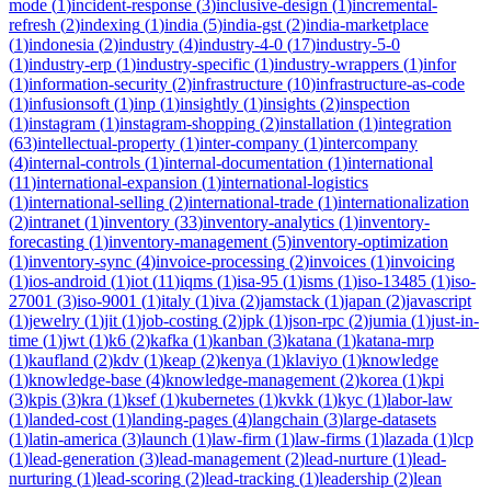
mode
(
1
)
incident-response
(
3
)
inclusive-design
(
1
)
incremental-
refresh
(
2
)
indexing
(
1
)
india
(
5
)
india-gst
(
2
)
india-marketplace
(
1
)
indonesia
(
2
)
industry
(
4
)
industry-4-0
(
17
)
industry-5-0
(
1
)
industry-erp
(
1
)
industry-specific
(
1
)
industry-wrappers
(
1
)
infor
(
1
)
information-security
(
2
)
infrastructure
(
10
)
infrastructure-as-code
(
1
)
infusionsoft
(
1
)
inp
(
1
)
insightly
(
1
)
insights
(
2
)
inspection
(
1
)
instagram
(
1
)
instagram-shopping
(
2
)
installation
(
1
)
integration
(
63
)
intellectual-property
(
1
)
inter-company
(
1
)
intercompany
(
4
)
internal-controls
(
1
)
internal-documentation
(
1
)
international
(
11
)
international-expansion
(
1
)
international-logistics
(
1
)
international-selling
(
2
)
international-trade
(
1
)
internationalization
(
2
)
intranet
(
1
)
inventory
(
33
)
inventory-analytics
(
1
)
inventory-
forecasting
(
1
)
inventory-management
(
5
)
inventory-optimization
(
1
)
inventory-sync
(
4
)
invoice-processing
(
2
)
invoices
(
1
)
invoicing
(
1
)
ios-android
(
1
)
iot
(
11
)
iqms
(
1
)
isa-95
(
1
)
isms
(
1
)
iso-13485
(
1
)
iso-
27001
(
3
)
iso-9001
(
1
)
italy
(
1
)
iva
(
2
)
jamstack
(
1
)
japan
(
2
)
javascript
(
1
)
jewelry
(
1
)
jit
(
1
)
job-costing
(
2
)
jpk
(
1
)
json-rpc
(
2
)
jumia
(
1
)
just-in-
time
(
1
)
jwt
(
1
)
k6
(
2
)
kafka
(
1
)
kanban
(
3
)
katana
(
1
)
katana-mrp
(
1
)
kaufland
(
2
)
kdv
(
1
)
keap
(
2
)
kenya
(
1
)
klaviyo
(
1
)
knowledge
(
1
)
knowledge-base
(
4
)
knowledge-management
(
2
)
korea
(
1
)
kpi
(
3
)
kpis
(
3
)
kra
(
1
)
ksef
(
1
)
kubernetes
(
1
)
kvkk
(
1
)
kyc
(
1
)
labor-law
(
1
)
landed-cost
(
1
)
landing-pages
(
4
)
langchain
(
3
)
large-datasets
(
1
)
latin-america
(
3
)
launch
(
1
)
law-firm
(
1
)
law-firms
(
1
)
lazada
(
1
)
lcp
(
1
)
lead-generation
(
3
)
lead-management
(
2
)
lead-nurture
(
1
)
lead-
nurturing
(
1
)
lead-scoring
(
2
)
lead-tracking
(
1
)
leadership
(
2
)
lean