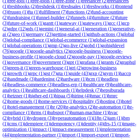
(
1
)
free-tool
(
1
)
free-tools
(
1
)
free-zone
(
1
)
freelancer
(
2
)
freelancers
(
1
)
freshbooks
(
2
)
freshdesk
(
1
)
freshsales
(
1
)
freshworks
(
1
)
frontend
(
3
)
fruugo
(
1
)
fta
(
1
)
fulfillment
(
7
)
functions
(
2
)
fund-accounting
(
2
)
fundraising
(
1
)
funnel-builder
(
2
)
funnels
(
4
)
furniture
(
2
)
future
(
3
)
future-of-work
(
1
)
gantt
(
1
)
gateway
(
1
)
gateways
(
1
)
gcc
(
1
)
gcp
(
2
)
gdpr
(
12
)
gds
(
1
)
gemini
(
1
)
general-ai
(
1
)
generation
(
1
)
generative-
ai
(
2
)
geo
(
1
)
germany
(
23
)
getting-started
(
1
)
github-actions
(
3
)
global
(
3
)
global-compliance
(
1
)
global-ecommerce
(
1
)
global-expansion
(
1
)
global-operations
(
1
)
gmp
(
2
)
go-live
(
2
)
gobd
(
1
)
gohighlevel
(
76
)
google
(
1
)
google-analytics
(
2
)
google-business
(
1
)
google-
business-profile
(
1
)
google-cloud
(
2
)
google-pay
(
1
)
google-reviews
(
1
)
governance
(
8
)
government
(
3
)
gpt
(
1
)
grafana
(
1
)
grants
(
2
)
graphql
(
3
)
green-it
(
1
)
green-warehouse
(
1
)
gri
(
2
)
growing-business
(
1
)
growth
(
1
)
grpc
(
1
)
gst
(
7
)
gta
(
1
)
guide
(
43
)
gxp
(
2
)
gym
(
1
)
haccp
(
2
)
handmade
(
3
)
hardening
(
2
)
hardware
(
1
)
hcm
(
1
)
headless
(
4
)
headless-commerce
(
3
)
headless-erp
(
1
)
healthcare
(
9
)
healthcare-
analytics
(
1
)
healthcare-dashboards
(
1
)
helpdesk
(
7
)
hepsiburada
(
1
)
hetzner
(
1
)
higher-ed
(
1
)
hipaa
(
5
)
hiring
(
4
)
hmac
(
1
)
hmrc
(
2
)
home-goods
(
1
)
home-services
(
1
)
hospitality
(
5
)
hosting
(
3
)
hotel
(
1
)
hotel-management
(
1
)
hr
(
20
)
hr-analytics
(
2
)
hr-automation
(
1
)
hr-
compliance
(
1
)
hrms
(
1
)
hubspot
(
7
)
human-machine
(
1
)
hvac
(
2
)
hybrid
(
1
)
hydrogen
(
3
)
hyperautomation
(
1
)
i18n
(
2
)
iam
(
1
)
ibm
(
1
)
icms
(
1
)
idempiere
(
1
)
idempotency
(
1
)
identity
(
4
)
ifrs-15
(
1
)
image-
optimization
(
1
)
impact
(
1
)
impact-measurement
(
1
)
implementation
(
44
)
implementation-partner
(
1
)
import
(
1
)
import-export
(
1
)
import-