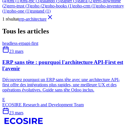
(
4
)
xml
(
1
)
xml-rpc
(
3
)
zalando
(
5
)
zapier
(
3
)
zatca
(
2
)
zero-downtime
(
2
)
zero-trust
(
3
)
zoho
(
2
)
zoho-books
(
1
)
zoho-crm
(
1
)
zoho-inventory
(
1
)
zoho-one
(
1
)
zustand
(
1
)
1 résultat
erp-architecture
Tous les articles
headless-erp
api-first
23 mars
ERP sans tête : pourquoi l'architecture API-First est
l'avenir
Découvrez pourquoi un ERP sans tête avec une architecture API-
first offre des intégrations plus rapides, une meilleure UX et des
opérations évolutives. Guide sans tête Odoo inclus.
E
ECOSIRE Research and Development Team
23 mars