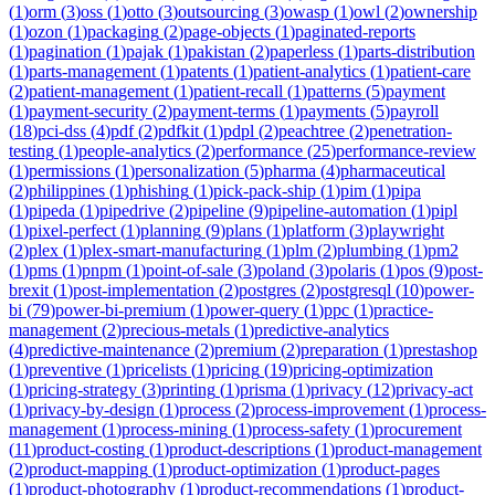
(
1
)
orm
(
3
)
oss
(
1
)
otto
(
3
)
outsourcing
(
3
)
owasp
(
1
)
owl
(
2
)
ownership
(
1
)
ozon
(
1
)
packaging
(
2
)
page-objects
(
1
)
paginated-reports
(
1
)
pagination
(
1
)
pajak
(
1
)
pakistan
(
2
)
paperless
(
1
)
parts-distribution
(
1
)
parts-management
(
1
)
patents
(
1
)
patient-analytics
(
1
)
patient-care
(
2
)
patient-management
(
1
)
patient-recall
(
1
)
patterns
(
5
)
payment
(
1
)
payment-security
(
2
)
payment-terms
(
1
)
payments
(
5
)
payroll
(
18
)
pci-dss
(
4
)
pdf
(
2
)
pdfkit
(
1
)
pdpl
(
2
)
peachtree
(
2
)
penetration-
testing
(
1
)
people-analytics
(
2
)
performance
(
25
)
performance-review
(
1
)
permissions
(
1
)
personalization
(
5
)
pharma
(
4
)
pharmaceutical
(
2
)
philippines
(
1
)
phishing
(
1
)
pick-pack-ship
(
1
)
pim
(
1
)
pipa
(
1
)
pipeda
(
1
)
pipedrive
(
2
)
pipeline
(
9
)
pipeline-automation
(
1
)
pipl
(
1
)
pixel-perfect
(
1
)
planning
(
9
)
plans
(
1
)
platform
(
3
)
playwright
(
2
)
plex
(
1
)
plex-smart-manufacturing
(
1
)
plm
(
2
)
plumbing
(
1
)
pm2
(
1
)
pms
(
1
)
pnpm
(
1
)
point-of-sale
(
3
)
poland
(
3
)
polaris
(
1
)
pos
(
9
)
post-
brexit
(
1
)
post-implementation
(
2
)
postgres
(
2
)
postgresql
(
10
)
power-
bi
(
79
)
power-bi-premium
(
1
)
power-query
(
1
)
ppc
(
1
)
practice-
management
(
2
)
precious-metals
(
1
)
predictive-analytics
(
4
)
predictive-maintenance
(
2
)
premium
(
2
)
preparation
(
1
)
prestashop
(
1
)
preventive
(
1
)
pricelists
(
1
)
pricing
(
19
)
pricing-optimization
(
1
)
pricing-strategy
(
3
)
printing
(
1
)
prisma
(
1
)
privacy
(
12
)
privacy-act
(
1
)
privacy-by-design
(
1
)
process
(
2
)
process-improvement
(
1
)
process-
management
(
1
)
process-mining
(
1
)
process-safety
(
1
)
procurement
(
11
)
product-costing
(
1
)
product-descriptions
(
1
)
product-management
(
2
)
product-mapping
(
1
)
product-optimization
(
1
)
product-pages
(
1
)
product-photography
(
1
)
product-recommendations
(
1
)
product-