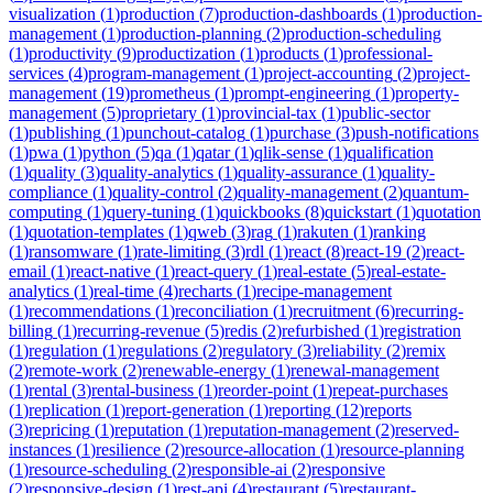
visualization
(
1
)
production
(
7
)
production-dashboards
(
1
)
production-
management
(
1
)
production-planning
(
2
)
production-scheduling
(
1
)
productivity
(
9
)
productization
(
1
)
products
(
1
)
professional-
services
(
4
)
program-management
(
1
)
project-accounting
(
2
)
project-
management
(
19
)
prometheus
(
1
)
prompt-engineering
(
1
)
property-
management
(
5
)
proprietary
(
1
)
provincial-tax
(
1
)
public-sector
(
1
)
publishing
(
1
)
punchout-catalog
(
1
)
purchase
(
3
)
push-notifications
(
1
)
pwa
(
1
)
python
(
5
)
qa
(
1
)
qatar
(
1
)
qlik-sense
(
1
)
qualification
(
1
)
quality
(
3
)
quality-analytics
(
1
)
quality-assurance
(
1
)
quality-
compliance
(
1
)
quality-control
(
2
)
quality-management
(
2
)
quantum-
computing
(
1
)
query-tuning
(
1
)
quickbooks
(
8
)
quickstart
(
1
)
quotation
(
1
)
quotation-templates
(
1
)
qweb
(
3
)
rag
(
1
)
rakuten
(
1
)
ranking
(
1
)
ransomware
(
1
)
rate-limiting
(
3
)
rdl
(
1
)
react
(
8
)
react-19
(
2
)
react-
email
(
1
)
react-native
(
1
)
react-query
(
1
)
real-estate
(
5
)
real-estate-
analytics
(
1
)
real-time
(
4
)
recharts
(
1
)
recipe-management
(
1
)
recommendations
(
1
)
reconciliation
(
1
)
recruitment
(
6
)
recurring-
billing
(
1
)
recurring-revenue
(
5
)
redis
(
2
)
refurbished
(
1
)
registration
(
1
)
regulation
(
1
)
regulations
(
2
)
regulatory
(
3
)
reliability
(
2
)
remix
(
2
)
remote-work
(
2
)
renewable-energy
(
1
)
renewal-management
(
1
)
rental
(
3
)
rental-business
(
1
)
reorder-point
(
1
)
repeat-purchases
(
1
)
replication
(
1
)
report-generation
(
1
)
reporting
(
12
)
reports
(
3
)
repricing
(
1
)
reputation
(
1
)
reputation-management
(
2
)
reserved-
instances
(
1
)
resilience
(
2
)
resource-allocation
(
1
)
resource-planning
(
1
)
resource-scheduling
(
2
)
responsible-ai
(
2
)
responsive
(
2
)
responsive-design
(
1
)
rest-api
(
4
)
restaurant
(
5
)
restaurant-