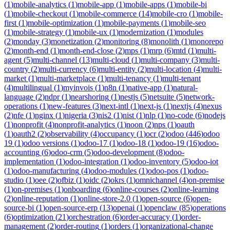
(
1
)
mobile-analytics
(
1
)
mobile-app
(
1
)
mobile-apps
(
1
)
mobile-bi
(
1
)
mobile-checkout
(
1
)
mobile-commerce
(
14
)
mobile-cro
(
1
)
mobile-
first
(
1
)
mobile-optimization
(
1
)
mobile-payments
(
1
)
mobile-seo
(
1
)
mobile-strategy
(
1
)
mobile-ux
(
1
)
modernization
(
1
)
modules
(
2
)
monday
(
3
)
monetization
(
2
)
monitoring
(
8
)
monolith
(
1
)
monorepo
(
2
)
month-end
(
1
)
month-end-close
(
2
)
mps
(
1
)
mrp
(
6
)
mtd
(
1
)
multi-
agent
(
5
)
multi-channel
(
13
)
multi-cloud
(
1
)
multi-company
(
3
)
multi-
country
(
2
)
multi-currency
(
6
)
multi-entity
(
2
)
multi-location
(
4
)
multi-
market
(
1
)
multi-marketplace
(
1
)
multi-tenancy
(
1
)
multi-tenant
(
4
)
multilingual
(
1
)
myinvois
(
1
)
n8n
(
1
)
native-app
(
1
)
natural-
language
(
2
)
ndpr
(
1
)
nearshoring
(
1
)
nestjs
(
5
)
netsuite
(
5
)
network-
operations
(
1
)
new-features
(
3
)
next-intl
(
1
)
next-js
(
1
)
nextjs
(
4
)
nexus
(
2
)
nfe
(
1
)
nginx
(
1
)
nigeria
(
3
)
nis2
(
1
)
nist
(
1
)
nlp
(
1
)
no-code
(
6
)
nodejs
(
1
)
nonprofit
(
4
)
nonprofit-analytics
(
1
)
noon
(
2
)
nps
(
1
)
oauth
(
1
)
oauth2
(
2
)
observability
(
4
)
occupancy
(
1
)
ocr
(
2
)
odoo
(
446
)
odoo
19
(
1
)
odoo versions
(
1
)
odoo-17
(
1
)
odoo-18
(
1
)
odoo-19
(
16
)
odoo-
accounting
(
6
)
odoo-crm
(
5
)
odoo-development
(
8
)
odoo-
implementation
(
1
)
odoo-integration
(
1
)
odoo-inventory
(
5
)
odoo-iot
(
1
)
odoo-manufacturing
(
4
)
odoo-modules
(
1
)
odoo-pos
(
1
)
odoo-
studio
(
1
)
oee
(
2
)
ofbiz
(
1
)
oidc
(
2
)
okrs
(
1
)
omnichannel
(
4
)
on-premise
(
1
)
on-premises
(
1
)
onboarding
(
6
)
online-courses
(
2
)
online-learning
(
2
)
online-reputation
(
1
)
online-store-2.0
(
1
)
open-source
(
6
)
open-
source-bi
(
1
)
open-source-erp
(
13
)
openai
(
1
)
openclaw
(
85
)
operations
(
6
)
optimization
(
21
)
orchestration
(
6
)
order-accuracy
(
1
)
order-
management
(
2
)
order-routing
(
1
)
orders
(
1
)
organizational-change