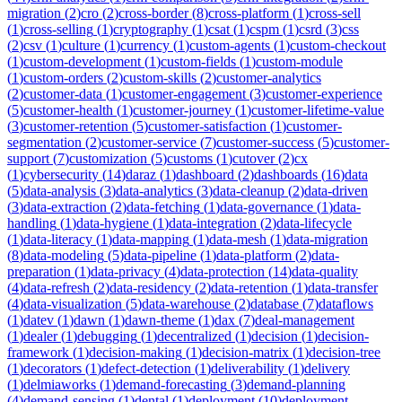
migration
(
2
)
cro
(
2
)
cross-border
(
8
)
cross-platform
(
1
)
cross-sell
(
1
)
cross-selling
(
1
)
cryptography
(
1
)
csat
(
1
)
cspm
(
1
)
csrd
(
3
)
css
(
2
)
csv
(
1
)
culture
(
1
)
currency
(
1
)
custom-agents
(
1
)
custom-checkout
(
1
)
custom-development
(
1
)
custom-fields
(
1
)
custom-module
(
1
)
custom-orders
(
2
)
custom-skills
(
2
)
customer-analytics
(
2
)
customer-data
(
1
)
customer-engagement
(
3
)
customer-experience
(
5
)
customer-health
(
1
)
customer-journey
(
1
)
customer-lifetime-value
(
3
)
customer-retention
(
5
)
customer-satisfaction
(
1
)
customer-
segmentation
(
2
)
customer-service
(
7
)
customer-success
(
5
)
customer-
support
(
7
)
customization
(
5
)
customs
(
1
)
cutover
(
2
)
cx
(
1
)
cybersecurity
(
14
)
daraz
(
1
)
dashboard
(
2
)
dashboards
(
16
)
data
(
5
)
data-analysis
(
3
)
data-analytics
(
3
)
data-cleanup
(
2
)
data-driven
(
3
)
data-extraction
(
2
)
data-fetching
(
1
)
data-governance
(
1
)
data-
handling
(
1
)
data-hygiene
(
1
)
data-integration
(
2
)
data-lifecycle
(
1
)
data-literacy
(
1
)
data-mapping
(
1
)
data-mesh
(
1
)
data-migration
(
8
)
data-modeling
(
5
)
data-pipeline
(
1
)
data-platform
(
2
)
data-
preparation
(
1
)
data-privacy
(
4
)
data-protection
(
14
)
data-quality
(
4
)
data-refresh
(
2
)
data-residency
(
2
)
data-retention
(
1
)
data-transfer
(
4
)
data-visualization
(
5
)
data-warehouse
(
2
)
database
(
7
)
dataflows
(
1
)
datev
(
1
)
dawn
(
1
)
dawn-theme
(
1
)
dax
(
7
)
deal-management
(
1
)
dealer
(
1
)
debugging
(
1
)
decentralized
(
1
)
decision
(
1
)
decision-
framework
(
1
)
decision-making
(
1
)
decision-matrix
(
1
)
decision-tree
(
1
)
decorators
(
1
)
defect-detection
(
1
)
deliverability
(
1
)
delivery
(
1
)
delmiaworks
(
1
)
demand-forecasting
(
3
)
demand-planning
(
4
)
demand-sensing
(
1
)
dental
(
1
)
deployment
(
10
)
deployment-