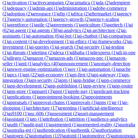
(
1
)
activation
(
1
)
activecampaign
(
2
)
acumatica
(
1
)
ada
(
2
)
adempiere
(
1
)
adequacy
(
1
)
admin-api
(
1
)
administration
(
1
)
adobe-commerce
(
2
)
adoption
(
2
)
aerospace
(
1
)
afip
(
1
)
africa
(
2
)
aftermarket
(
1
)
agency
(
13
)
agency-automation
(
1
)
agency-growth
(
2
)
agency-scaling
(
1
)
agentforce
(
1
)
agile
(
2
)
agreements
(
1
)
agriculture
(
3
)
agritech
(
1
)
ai
(
62
)
ai-agent
(
1
)
ai-agents
(
38
)
ai-analytics
(
2
)
ai-architecture
(
2
)
ai-
assistants
(
1
)
ai-automation
(
6
)
ai-bot
(
1
)
ai-chatbot
(
1
)
ai-comparison
(
1
)
ai-content
(
1
)
ai-development
(
1
)
ai-ethics
(
1
)
ai-frameworks
(
2
)
ai-
investment
(
1
)
ai-queries
(
1
)
ai-search
(
3
)
ai-security
(
1
)
ai-testing
(
1
)
ai-threats
(
1
)
alerting
(
2
)
alexa
(
1
)
alibaba
(
1
)
aliexpress
(
1
)
all-in-one
(
2
)
allegro
(
2
)
amazon
(
7
)
amazon-ads
(
1
)
amazon-ppc
(
1
)
amazon-
seller
(
1
)
aml
(
1
)
analytics
(
40
)
announcement
(
1
)
anomaly-detection
(
1
)
answer-engine-optimization
(
1
)
aov
(
1
)
ap-automation
(
1
)
apache
(
1
)
apcs
(
1
)
api
(
22
)
api-economy
(
1
)
api-first
(
2
)
api-gateway
(
1
)
api-
integration
(
3
)
api-security
(
2
)
apm
(
1
)
app-bridge
(
1
)
app-commerce
(
1
)
app-development
(
2
)
app-publishing
(
1
)
app-review
(
1
)
app-router
(
1
)
app-store
(
1
)
apparel
(
3
)
appi
(
1
)
apple-pay
(
1
)
applicant-tracking
(
1
)
applications
(
1
)
appointment-booking
(
2
)
appointments
(
1
)
appraisals
(
1
)
approval-chains
(
1
)
approvals
(
3
)
apps
(
1
)
ar
(
1
)
ar-
shopping
(
1
)
architecture
(
17
)
argentina
(
1
)
artificial-intelligence
(
2
)
as9100
(
1
)
asc-606
(
3
)
assessment
(
2
)
asset-management
(
4
)
assistant
(
1
)
ato
(
1
)
attribution
(
1
)
attrition
(
1
)
audience-analytics
(
1
)
audit
(
7
)
audit-trail
(
1
)
augmented
(
1
)
augmented-reality
(
2
)
australia
(
2
)
australia-gst
(
1
)
authentication
(
6
)
authentik
(
2
)
authorization
(
3
)
autogen
(
2
)
automation
(
119
)
automl
(
1
)
automotive
(
5
)
autonomous