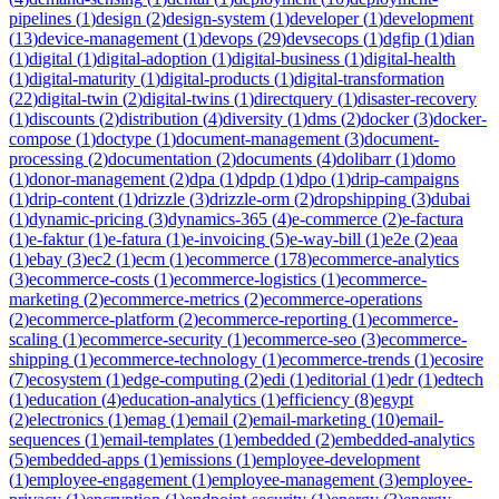
pipelines
(
1
)
design
(
2
)
design-system
(
1
)
developer
(
1
)
development
(
13
)
device-management
(
1
)
devops
(
29
)
devsecops
(
1
)
dgfip
(
1
)
dian
(
1
)
digital
(
1
)
digital-adoption
(
1
)
digital-business
(
1
)
digital-health
(
1
)
digital-maturity
(
1
)
digital-products
(
1
)
digital-transformation
(
22
)
digital-twin
(
2
)
digital-twins
(
1
)
directquery
(
1
)
disaster-recovery
(
1
)
discounts
(
2
)
distribution
(
4
)
diversity
(
1
)
dms
(
2
)
docker
(
3
)
docker-
compose
(
1
)
doctype
(
1
)
document-management
(
3
)
document-
processing
(
2
)
documentation
(
2
)
documents
(
4
)
dolibarr
(
1
)
domo
(
1
)
donor-management
(
2
)
dpa
(
1
)
dpdp
(
1
)
dpo
(
1
)
drip-campaigns
(
1
)
drip-content
(
1
)
drizzle
(
3
)
drizzle-orm
(
2
)
dropshipping
(
3
)
dubai
(
1
)
dynamic-pricing
(
3
)
dynamics-365
(
4
)
e-commerce
(
2
)
e-factura
(
1
)
e-faktur
(
1
)
e-fatura
(
1
)
e-invoicing
(
5
)
e-way-bill
(
1
)
e2e
(
2
)
eaa
(
1
)
ebay
(
3
)
ec2
(
1
)
ecm
(
1
)
ecommerce
(
178
)
ecommerce-analytics
(
3
)
ecommerce-costs
(
1
)
ecommerce-logistics
(
1
)
ecommerce-
marketing
(
2
)
ecommerce-metrics
(
2
)
ecommerce-operations
(
2
)
ecommerce-platform
(
2
)
ecommerce-reporting
(
1
)
ecommerce-
scaling
(
1
)
ecommerce-security
(
1
)
ecommerce-seo
(
3
)
ecommerce-
shipping
(
1
)
ecommerce-technology
(
1
)
ecommerce-trends
(
1
)
ecosire
(
7
)
ecosystem
(
1
)
edge-computing
(
2
)
edi
(
1
)
editorial
(
1
)
edr
(
1
)
edtech
(
1
)
education
(
4
)
education-analytics
(
1
)
efficiency
(
8
)
egypt
(
2
)
electronics
(
1
)
emag
(
1
)
email
(
2
)
email-marketing
(
10
)
email-
sequences
(
1
)
email-templates
(
1
)
embedded
(
2
)
embedded-analytics
(
5
)
embedded-apps
(
1
)
emissions
(
1
)
employee-development
(
1
)
employee-engagement
(
1
)
employee-management
(
3
)
employee-