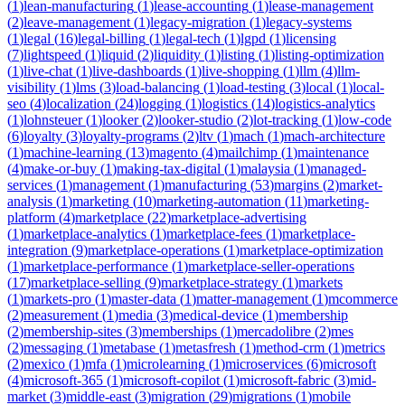
(
1
)
lean-manufacturing
(
1
)
lease-accounting
(
1
)
lease-management
(
2
)
leave-management
(
1
)
legacy-migration
(
1
)
legacy-systems
(
1
)
legal
(
16
)
legal-billing
(
1
)
legal-tech
(
1
)
lgpd
(
1
)
licensing
(
7
)
lightspeed
(
1
)
liquid
(
2
)
liquidity
(
1
)
listing
(
1
)
listing-optimization
(
1
)
live-chat
(
1
)
live-dashboards
(
1
)
live-shopping
(
1
)
llm
(
4
)
llm-
visibility
(
1
)
lms
(
3
)
load-balancing
(
1
)
load-testing
(
3
)
local
(
1
)
local-
seo
(
4
)
localization
(
24
)
logging
(
1
)
logistics
(
14
)
logistics-analytics
(
1
)
lohnsteuer
(
1
)
looker
(
2
)
looker-studio
(
2
)
lot-tracking
(
1
)
low-code
(
6
)
loyalty
(
3
)
loyalty-programs
(
2
)
ltv
(
1
)
mach
(
1
)
mach-architecture
(
1
)
machine-learning
(
13
)
magento
(
4
)
mailchimp
(
1
)
maintenance
(
4
)
make-or-buy
(
1
)
making-tax-digital
(
1
)
malaysia
(
1
)
managed-
services
(
1
)
management
(
1
)
manufacturing
(
53
)
margins
(
2
)
market-
analysis
(
1
)
marketing
(
10
)
marketing-automation
(
11
)
marketing-
platform
(
4
)
marketplace
(
22
)
marketplace-advertising
(
1
)
marketplace-analytics
(
1
)
marketplace-fees
(
1
)
marketplace-
integration
(
9
)
marketplace-operations
(
1
)
marketplace-optimization
(
1
)
marketplace-performance
(
1
)
marketplace-seller-operations
(
17
)
marketplace-selling
(
9
)
marketplace-strategy
(
1
)
markets
(
1
)
markets-pro
(
1
)
master-data
(
1
)
matter-management
(
1
)
mcommerce
(
2
)
measurement
(
1
)
media
(
3
)
medical-device
(
1
)
membership
(
2
)
membership-sites
(
3
)
memberships
(
1
)
mercadolibre
(
2
)
mes
(
2
)
messaging
(
1
)
metabase
(
1
)
metasfresh
(
1
)
method-crm
(
1
)
metrics
(
2
)
mexico
(
1
)
mfa
(
1
)
microlearning
(
1
)
microservices
(
6
)
microsoft
(
4
)
microsoft-365
(
1
)
microsoft-copilot
(
1
)
microsoft-fabric
(
3
)
mid-
market
(
3
)
middle-east
(
3
)
migration
(
29
)
migrations
(
1
)
mobile