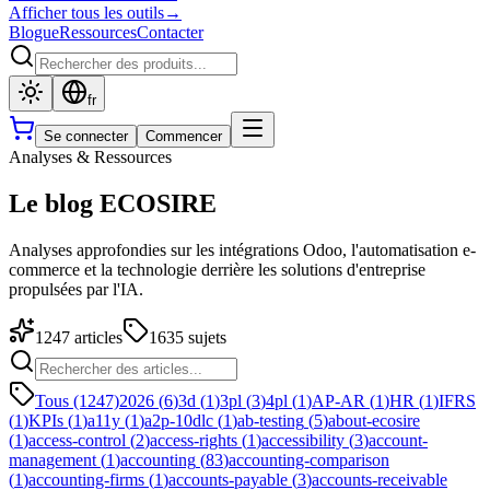
Afficher tous les outils
→
Blogue
Ressources
Contacter
fr
Se connecter
Commencer
Analyses & Ressources
Le blog ECOSIRE
Analyses approfondies sur les intégrations Odoo, l'automatisation e-
commerce et la technologie derrière les solutions d'entreprise
propulsées par l'IA.
1247
articles
1635
sujets
Tous (1247)
2026
(
6
)
3d
(
1
)
3pl
(
3
)
4pl
(
1
)
AP-AR
(
1
)
HR
(
1
)
IFRS
(
1
)
KPIs
(
1
)
a11y
(
1
)
a2p-10dlc
(
1
)
ab-testing
(
5
)
about-ecosire
(
1
)
access-control
(
2
)
access-rights
(
1
)
accessibility
(
3
)
account-
management
(
1
)
accounting
(
83
)
accounting-comparison
(
1
)
accounting-firms
(
1
)
accounts-payable
(
3
)
accounts-receivable