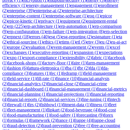
privacy
(
1
)
encryption
(
1
)
endpoint-security
(
1
)
energy
(
3
)
energy-
efficiency
(
1
)
energy-management
(
1
)
engagement
(
1
)
enrollment
(
2
)
enterprise
(
39
)
enterprise-ai
(
2
)
enterprise-architecture
(
1
)
enterprise-content
(
1
)
enterprise-software
(
1
)
eoq
(
1
)
epicor
(
2
)
epicor-kinetic
(
1
)
eprivacy
(
1
)
equipment
(
2
)
equipment-rental
(
2
)
erp
(
225
)
erp-architecture
(
1
)
erp-automation
(
1
)
erp-comparison
(
9
)
erp-configuration
(
1
)
erp-failure
(
1
)
erp-integration
(
8
)
erp-selection
(
2
)
erpnext
(
18
)
errors
(
40
)
esg
(
5
)
esg-reporting
(
2
)
esignature
(
1
)
eta
(
2
)
ethical-sourcing
(
1
)
ethics
(
1
)
etims
(
1
)
etl
(
5
)
etsy
(
3
)
eu
(
2
)
eu-ai-act
(
1
)
europe
(
2
)
evaluation
(
3
)
event-management
(
2
)
events
(
1
)
excel
(
3
)
exchanges
(
1
)
executive-reporting
(
1
)
expansion
(
1
)
expectations
(
1
)
expo
(
1
)
export-compliance
(
1
)
extensibility
(
2
)
fabric
(
1
)
facebook
(
1
)
facebook-shops
(
1
)
factory-floor
(
1
)
faire
(
1
)
farm-management
(
1
)
fashion
(
6
)
fattura-elettronica
(
1
)
fba
(
1
)
fbr
(
2
)
fda
(
1
)
fda-
compliance
(
3
)
features
(
1
)
fec
(
1
)
fedramp
(
1
)
field-management
(
1
)
field-service
(
1
)
fill-rate
(
1
)
finance
(
10
)
financial-analysis
(
2
)
financial-analytics
(
2
)
financial-close
(
2
)
financial-crime
(
1
)
financial-dashboard
(
1
)
financial-management
(
1
)
financial-metrics
(
1
)
financial-planning
(
1
)
financial-projections
(
1
)
financial-reporting
(
4
)
financial-reports
(
2
)
financial-services
(
3
)
fine-tuning
(
1
)
fintech
(
3
)
firewall
(
1
)
firs
(
2
)
fishbowl
(
1
)
fitment-data
(
1
)
fitness
(
1
)
fleet
(
1
)
fleet-management
(
1
)
flipkart
(
2
)
food-beverage
(
4
)
food-cost
(
1
)
food-manufacturing
(
1
)
food-safety
(
1
)
forecasting
(
9
)
forex
(
1
)
formulas
(
1
)
framework
(
2
)
france
(
1
)
frappe
(
4
)
frappe-cloud
(
1
)
fraud-detection
(
2
)
fraud-prevention
(
2
)
free
(
1
)
free-accounting