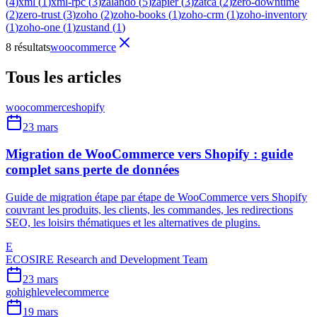
(
4
)
xml
(
1
)
xml-rpc
(
3
)
zalando
(
5
)
zapier
(
3
)
zatca
(
2
)
zero-downtime
(
2
)
zero-trust
(
3
)
zoho
(
2
)
zoho-books
(
1
)
zoho-crm
(
1
)
zoho-inventory
(
1
)
zoho-one
(
1
)
zustand
(
1
)
8 résultats
woocommerce
Tous les articles
woocommerce
shopify
23 mars
Migration de WooCommerce vers Shopify : guide
complet sans perte de données
Guide de migration étape par étape de WooCommerce vers Shopify
couvrant les produits, les clients, les commandes, les redirections
SEO, les loisirs thématiques et les alternatives de plugins.
E
ECOSIRE Research and Development Team
23 mars
gohighlevel
ecommerce
19 mars