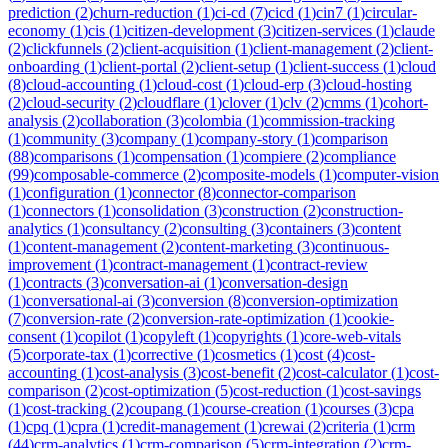
prediction
(
2
)
churn-reduction
(
1
)
ci-cd
(
7
)
cicd
(
1
)
cin7
(
1
)
circular-
economy
(
1
)
cis
(
1
)
citizen-development
(
3
)
citizen-services
(
1
)
claude
(
2
)
clickfunnels
(
2
)
client-acquisition
(
1
)
client-management
(
2
)
client-
onboarding
(
1
)
client-portal
(
2
)
client-setup
(
1
)
client-success
(
1
)
cloud
(
8
)
cloud-accounting
(
1
)
cloud-cost
(
1
)
cloud-erp
(
3
)
cloud-hosting
(
2
)
cloud-security
(
2
)
cloudflare
(
1
)
clover
(
1
)
clv
(
2
)
cmms
(
1
)
cohort-
analysis
(
2
)
collaboration
(
3
)
colombia
(
1
)
commission-tracking
(
1
)
community
(
3
)
company
(
1
)
company-story
(
1
)
comparison
(
88
)
comparisons
(
1
)
compensation
(
1
)
compiere
(
2
)
compliance
(
99
)
composable-commerce
(
2
)
composite-models
(
1
)
computer-vision
(
1
)
configuration
(
1
)
connector
(
8
)
connector-comparison
(
1
)
connectors
(
1
)
consolidation
(
3
)
construction
(
2
)
construction-
analytics
(
1
)
consultancy
(
2
)
consulting
(
3
)
containers
(
3
)
content
(
1
)
content-management
(
2
)
content-marketing
(
3
)
continuous-
improvement
(
1
)
contract-management
(
1
)
contract-review
(
1
)
contracts
(
3
)
conversation-ai
(
1
)
conversation-design
(
1
)
conversational-ai
(
3
)
conversion
(
8
)
conversion-optimization
(
7
)
conversion-rate
(
2
)
conversion-rate-optimization
(
1
)
cookie-
consent
(
1
)
copilot
(
1
)
copyleft
(
1
)
copyrights
(
1
)
core-web-vitals
(
5
)
corporate-tax
(
1
)
corrective
(
1
)
cosmetics
(
1
)
cost
(
4
)
cost-
accounting
(
1
)
cost-analysis
(
3
)
cost-benefit
(
2
)
cost-calculator
(
1
)
cost-
comparison
(
2
)
cost-optimization
(
5
)
cost-reduction
(
1
)
cost-savings
(
1
)
cost-tracking
(
2
)
coupang
(
1
)
course-creation
(
1
)
courses
(
3
)
cpa
(
1
)
cpq
(
1
)
cpra
(
1
)
credit-management
(
1
)
crewai
(
2
)
criteria
(
1
)
crm
(
44
)
crm-analytics
(
1
)
crm-comparison
(
5
)
crm-integration
(
2
)
crm-