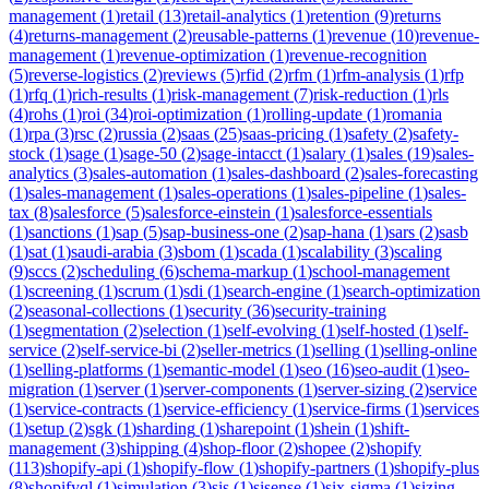
management
(
1
)
retail
(
13
)
retail-analytics
(
1
)
retention
(
9
)
returns
(
4
)
returns-management
(
2
)
reusable-patterns
(
1
)
revenue
(
10
)
revenue-
management
(
1
)
revenue-optimization
(
1
)
revenue-recognition
(
5
)
reverse-logistics
(
2
)
reviews
(
5
)
rfid
(
2
)
rfm
(
1
)
rfm-analysis
(
1
)
rfp
(
1
)
rfq
(
1
)
rich-results
(
1
)
risk-management
(
7
)
risk-reduction
(
1
)
rls
(
4
)
rohs
(
1
)
roi
(
34
)
roi-optimization
(
1
)
rolling-update
(
1
)
romania
(
1
)
rpa
(
3
)
rsc
(
2
)
russia
(
2
)
saas
(
25
)
saas-pricing
(
1
)
safety
(
2
)
safety-
stock
(
1
)
sage
(
1
)
sage-50
(
2
)
sage-intacct
(
1
)
salary
(
1
)
sales
(
19
)
sales-
analytics
(
3
)
sales-automation
(
1
)
sales-dashboard
(
2
)
sales-forecasting
(
1
)
sales-management
(
1
)
sales-operations
(
1
)
sales-pipeline
(
1
)
sales-
tax
(
8
)
salesforce
(
5
)
salesforce-einstein
(
1
)
salesforce-essentials
(
1
)
sanctions
(
1
)
sap
(
5
)
sap-business-one
(
2
)
sap-hana
(
1
)
sars
(
2
)
sasb
(
1
)
sat
(
1
)
saudi-arabia
(
3
)
sbom
(
1
)
scada
(
1
)
scalability
(
3
)
scaling
(
9
)
sccs
(
2
)
scheduling
(
6
)
schema-markup
(
1
)
school-management
(
1
)
screening
(
1
)
scrum
(
1
)
sdi
(
1
)
search-engine
(
1
)
search-optimization
(
2
)
seasonal-collections
(
1
)
security
(
36
)
security-training
(
1
)
segmentation
(
2
)
selection
(
1
)
self-evolving
(
1
)
self-hosted
(
1
)
self-
service
(
2
)
self-service-bi
(
2
)
seller-metrics
(
1
)
selling
(
1
)
selling-online
(
1
)
selling-platforms
(
1
)
semantic-model
(
1
)
seo
(
16
)
seo-audit
(
1
)
seo-
migration
(
1
)
server
(
1
)
server-components
(
1
)
server-sizing
(
2
)
service
(
1
)
service-contracts
(
1
)
service-efficiency
(
1
)
service-firms
(
1
)
services
(
1
)
setup
(
2
)
sgk
(
1
)
sharding
(
1
)
sharepoint
(
1
)
shein
(
1
)
shift-
management
(
3
)
shipping
(
4
)
shop-floor
(
2
)
shopee
(
2
)
shopify
(
113
)
shopify-api
(
1
)
shopify-flow
(
1
)
shopify-partners
(
1
)
shopify-plus
(
8
)
shopifyql
(
1
)
simulation
(
3
)
sis
(
1
)
sisense
(
1
)
six-sigma
(
1
)
sizing