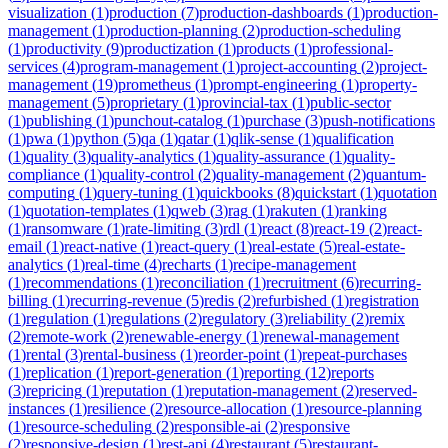
visualization
(
1
)
production
(
7
)
production-dashboards
(
1
)
production-
management
(
1
)
production-planning
(
2
)
production-scheduling
(
1
)
productivity
(
9
)
productization
(
1
)
products
(
1
)
professional-
services
(
4
)
program-management
(
1
)
project-accounting
(
2
)
project-
management
(
19
)
prometheus
(
1
)
prompt-engineering
(
1
)
property-
management
(
5
)
proprietary
(
1
)
provincial-tax
(
1
)
public-sector
(
1
)
publishing
(
1
)
punchout-catalog
(
1
)
purchase
(
3
)
push-notifications
(
1
)
pwa
(
1
)
python
(
5
)
qa
(
1
)
qatar
(
1
)
qlik-sense
(
1
)
qualification
(
1
)
quality
(
3
)
quality-analytics
(
1
)
quality-assurance
(
1
)
quality-
compliance
(
1
)
quality-control
(
2
)
quality-management
(
2
)
quantum-
computing
(
1
)
query-tuning
(
1
)
quickbooks
(
8
)
quickstart
(
1
)
quotation
(
1
)
quotation-templates
(
1
)
qweb
(
3
)
rag
(
1
)
rakuten
(
1
)
ranking
(
1
)
ransomware
(
1
)
rate-limiting
(
3
)
rdl
(
1
)
react
(
8
)
react-19
(
2
)
react-
email
(
1
)
react-native
(
1
)
react-query
(
1
)
real-estate
(
5
)
real-estate-
analytics
(
1
)
real-time
(
4
)
recharts
(
1
)
recipe-management
(
1
)
recommendations
(
1
)
reconciliation
(
1
)
recruitment
(
6
)
recurring-
billing
(
1
)
recurring-revenue
(
5
)
redis
(
2
)
refurbished
(
1
)
registration
(
1
)
regulation
(
1
)
regulations
(
2
)
regulatory
(
3
)
reliability
(
2
)
remix
(
2
)
remote-work
(
2
)
renewable-energy
(
1
)
renewal-management
(
1
)
rental
(
3
)
rental-business
(
1
)
reorder-point
(
1
)
repeat-purchases
(
1
)
replication
(
1
)
report-generation
(
1
)
reporting
(
12
)
reports
(
3
)
repricing
(
1
)
reputation
(
1
)
reputation-management
(
2
)
reserved-
instances
(
1
)
resilience
(
2
)
resource-allocation
(
1
)
resource-planning
(
1
)
resource-scheduling
(
2
)
responsible-ai
(
2
)
responsive
(
2
)
responsive-design
(
1
)
rest-api
(
4
)
restaurant
(
5
)
restaurant-