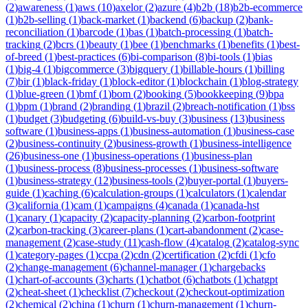
(
2
)
awareness
(
1
)
aws
(
10
)
axelor
(
2
)
azure
(
4
)
b2b
(
18
)
b2b-ecommerce
(
1
)
b2b-selling
(
1
)
back-market
(
1
)
backend
(
6
)
backup
(
2
)
bank-
reconciliation
(
1
)
barcode
(
1
)
bas
(
1
)
batch-processing
(
1
)
batch-
tracking
(
2
)
bcrs
(
1
)
beauty
(
1
)
bee
(
1
)
benchmarks
(
1
)
benefits
(
1
)
best-
of-breed
(
1
)
best-practices
(
6
)
bi-comparison
(
8
)
bi-tools
(
1
)
bias
(
1
)
big-4
(
1
)
bigcommerce
(
3
)
bigquery
(
1
)
billable-hours
(
1
)
billing
(
7
)
bir
(
1
)
black-friday
(
1
)
block-editor
(
1
)
blockchain
(
1
)
blog-strategy
(
1
)
blue-green
(
1
)
bmf
(
1
)
bom
(
2
)
booking
(
5
)
bookkeeping
(
9
)
bpa
(
1
)
bpm
(
1
)
brand
(
2
)
branding
(
1
)
brazil
(
2
)
breach-notification
(
1
)
bss
(
1
)
budget
(
3
)
budgeting
(
6
)
build-vs-buy
(
3
)
business
(
13
)
business
software
(
1
)
business-apps
(
1
)
business-automation
(
1
)
business-case
(
2
)
business-continuity
(
2
)
business-growth
(
1
)
business-intelligence
(
26
)
business-one
(
1
)
business-operations
(
1
)
business-plan
(
1
)
business-process
(
8
)
business-processes
(
1
)
business-software
(
1
)
business-strategy
(
12
)
business-tools
(
2
)
buyer-portal
(
1
)
buyers-
guide
(
1
)
caching
(
6
)
calculation-groups
(
1
)
calculators
(
1
)
calendar
(
3
)
california
(
1
)
cam
(
1
)
campaigns
(
4
)
canada
(
1
)
canada-hst
(
1
)
canary
(
1
)
capacity
(
2
)
capacity-planning
(
2
)
carbon-footprint
(
2
)
carbon-tracking
(
3
)
career-plans
(
1
)
cart-abandonment
(
2
)
case-
management
(
2
)
case-study
(
11
)
cash-flow
(
4
)
catalog
(
2
)
catalog-sync
(
1
)
category-pages
(
1
)
ccpa
(
2
)
cdn
(
2
)
certification
(
2
)
cfdi
(
1
)
cfo
(
2
)
change-management
(
6
)
channel-manager
(
1
)
chargebacks
(
1
)
chart-of-accounts
(
3
)
charts
(
1
)
chatbot
(
6
)
chatbots
(
1
)
chatgpt
(
2
)
cheat-sheet
(
1
)
checklist
(
7
)
checkout
(
2
)
checkout-optimization
(
2
)
chemical
(
2
)
china
(
1
)
churn
(
1
)
churn-management
(
1
)
churn-