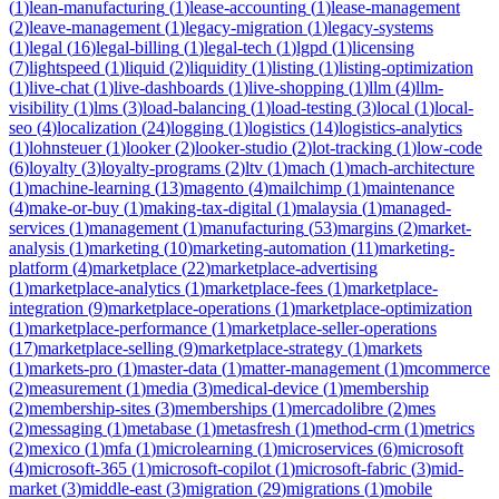
(
1
)
lean-manufacturing
(
1
)
lease-accounting
(
1
)
lease-management
(
2
)
leave-management
(
1
)
legacy-migration
(
1
)
legacy-systems
(
1
)
legal
(
16
)
legal-billing
(
1
)
legal-tech
(
1
)
lgpd
(
1
)
licensing
(
7
)
lightspeed
(
1
)
liquid
(
2
)
liquidity
(
1
)
listing
(
1
)
listing-optimization
(
1
)
live-chat
(
1
)
live-dashboards
(
1
)
live-shopping
(
1
)
llm
(
4
)
llm-
visibility
(
1
)
lms
(
3
)
load-balancing
(
1
)
load-testing
(
3
)
local
(
1
)
local-
seo
(
4
)
localization
(
24
)
logging
(
1
)
logistics
(
14
)
logistics-analytics
(
1
)
lohnsteuer
(
1
)
looker
(
2
)
looker-studio
(
2
)
lot-tracking
(
1
)
low-code
(
6
)
loyalty
(
3
)
loyalty-programs
(
2
)
ltv
(
1
)
mach
(
1
)
mach-architecture
(
1
)
machine-learning
(
13
)
magento
(
4
)
mailchimp
(
1
)
maintenance
(
4
)
make-or-buy
(
1
)
making-tax-digital
(
1
)
malaysia
(
1
)
managed-
services
(
1
)
management
(
1
)
manufacturing
(
53
)
margins
(
2
)
market-
analysis
(
1
)
marketing
(
10
)
marketing-automation
(
11
)
marketing-
platform
(
4
)
marketplace
(
22
)
marketplace-advertising
(
1
)
marketplace-analytics
(
1
)
marketplace-fees
(
1
)
marketplace-
integration
(
9
)
marketplace-operations
(
1
)
marketplace-optimization
(
1
)
marketplace-performance
(
1
)
marketplace-seller-operations
(
17
)
marketplace-selling
(
9
)
marketplace-strategy
(
1
)
markets
(
1
)
markets-pro
(
1
)
master-data
(
1
)
matter-management
(
1
)
mcommerce
(
2
)
measurement
(
1
)
media
(
3
)
medical-device
(
1
)
membership
(
2
)
membership-sites
(
3
)
memberships
(
1
)
mercadolibre
(
2
)
mes
(
2
)
messaging
(
1
)
metabase
(
1
)
metasfresh
(
1
)
method-crm
(
1
)
metrics
(
2
)
mexico
(
1
)
mfa
(
1
)
microlearning
(
1
)
microservices
(
6
)
microsoft
(
4
)
microsoft-365
(
1
)
microsoft-copilot
(
1
)
microsoft-fabric
(
3
)
mid-
market
(
3
)
middle-east
(
3
)
migration
(
29
)
migrations
(
1
)
mobile