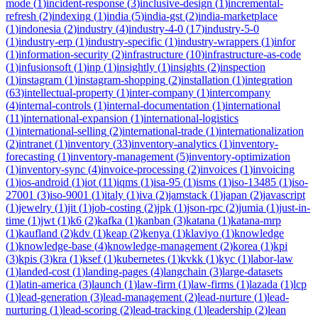
mode
(
1
)
incident-response
(
3
)
inclusive-design
(
1
)
incremental-
refresh
(
2
)
indexing
(
1
)
india
(
5
)
india-gst
(
2
)
india-marketplace
(
1
)
indonesia
(
2
)
industry
(
4
)
industry-4-0
(
17
)
industry-5-0
(
1
)
industry-erp
(
1
)
industry-specific
(
1
)
industry-wrappers
(
1
)
infor
(
1
)
information-security
(
2
)
infrastructure
(
10
)
infrastructure-as-code
(
1
)
infusionsoft
(
1
)
inp
(
1
)
insightly
(
1
)
insights
(
2
)
inspection
(
1
)
instagram
(
1
)
instagram-shopping
(
2
)
installation
(
1
)
integration
(
63
)
intellectual-property
(
1
)
inter-company
(
1
)
intercompany
(
4
)
internal-controls
(
1
)
internal-documentation
(
1
)
international
(
11
)
international-expansion
(
1
)
international-logistics
(
1
)
international-selling
(
2
)
international-trade
(
1
)
internationalization
(
2
)
intranet
(
1
)
inventory
(
33
)
inventory-analytics
(
1
)
inventory-
forecasting
(
1
)
inventory-management
(
5
)
inventory-optimization
(
1
)
inventory-sync
(
4
)
invoice-processing
(
2
)
invoices
(
1
)
invoicing
(
1
)
ios-android
(
1
)
iot
(
11
)
iqms
(
1
)
isa-95
(
1
)
isms
(
1
)
iso-13485
(
1
)
iso-
27001
(
3
)
iso-9001
(
1
)
italy
(
1
)
iva
(
2
)
jamstack
(
1
)
japan
(
2
)
javascript
(
1
)
jewelry
(
1
)
jit
(
1
)
job-costing
(
2
)
jpk
(
1
)
json-rpc
(
2
)
jumia
(
1
)
just-in-
time
(
1
)
jwt
(
1
)
k6
(
2
)
kafka
(
1
)
kanban
(
3
)
katana
(
1
)
katana-mrp
(
1
)
kaufland
(
2
)
kdv
(
1
)
keap
(
2
)
kenya
(
1
)
klaviyo
(
1
)
knowledge
(
1
)
knowledge-base
(
4
)
knowledge-management
(
2
)
korea
(
1
)
kpi
(
3
)
kpis
(
3
)
kra
(
1
)
ksef
(
1
)
kubernetes
(
1
)
kvkk
(
1
)
kyc
(
1
)
labor-law
(
1
)
landed-cost
(
1
)
landing-pages
(
4
)
langchain
(
3
)
large-datasets
(
1
)
latin-america
(
3
)
launch
(
1
)
law-firm
(
1
)
law-firms
(
1
)
lazada
(
1
)
lcp
(
1
)
lead-generation
(
3
)
lead-management
(
2
)
lead-nurture
(
1
)
lead-
nurturing
(
1
)
lead-scoring
(
2
)
lead-tracking
(
1
)
leadership
(
2
)
lean