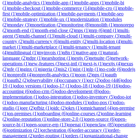
(
1
)
mobile-analytics
(
1
)
mobile-app
(
1
)
mobile-apps
(
1
)
mobile-bi
(
1
)
mobile-checkout
(
1
)
mobile-commerce
(
14
)
mobile-cro
(
1
)
mobile-
first
(
1
)
mobile-optimization
(
1
)
mobile-payments
(
1
)
mobile-seo
(
1
)
mobile-strategy
(
1
)
mobile-ux
(
1
)
modernization
(
1
)
modules
(
2
)
monday
(
3
)
monetization
(
2
)
monitoring
(
8
)
monolith
(
1
)
monorepo
(
2
)
month-end
(
1
)
month-end-close
(
2
)
mps
(
1
)
mrp
(
6
)
mtd
(
1
)
multi-
agent
(
5
)
multi-channel
(
13
)
multi-cloud
(
1
)
multi-company
(
3
)
multi-
country
(
2
)
multi-currency
(
6
)
multi-entity
(
2
)
multi-location
(
4
)
multi-
market
(
1
)
multi-marketplace
(
1
)
multi-tenancy
(
1
)
multi-tenant
(
4
)
multilingual
(
1
)
myinvois
(
1
)
n8n
(
1
)
native-app
(
1
)
natural-
language
(
2
)
ndpr
(
1
)
nearshoring
(
1
)
nestjs
(
5
)
netsuite
(
5
)
network-
operations
(
1
)
new-features
(
3
)
next-intl
(
1
)
next-js
(
1
)
nextjs
(
4
)
nexus
(
2
)
nfe
(
1
)
nginx
(
1
)
nigeria
(
3
)
nis2
(
1
)
nist
(
1
)
nlp
(
1
)
no-code
(
6
)
nodejs
(
1
)
nonprofit
(
4
)
nonprofit-analytics
(
1
)
noon
(
2
)
nps
(
1
)
oauth
(
1
)
oauth2
(
2
)
observability
(
4
)
occupancy
(
1
)
ocr
(
2
)
odoo
(
446
)
odoo
19
(
1
)
odoo versions
(
1
)
odoo-17
(
1
)
odoo-18
(
1
)
odoo-19
(
16
)
odoo-
accounting
(
6
)
odoo-crm
(
5
)
odoo-development
(
8
)
odoo-
implementation
(
1
)
odoo-integration
(
1
)
odoo-inventory
(
5
)
odoo-iot
(
1
)
odoo-manufacturing
(
4
)
odoo-modules
(
1
)
odoo-pos
(
1
)
odoo-
studio
(
1
)
oee
(
2
)
ofbiz
(
1
)
oidc
(
2
)
okrs
(
1
)
omnichannel
(
4
)
on-premise
(
1
)
on-premises
(
1
)
onboarding
(
6
)
online-courses
(
2
)
online-learning
(
2
)
online-reputation
(
1
)
online-store-2.0
(
1
)
open-source
(
6
)
open-
source-bi
(
1
)
open-source-erp
(
13
)
openai
(
1
)
openclaw
(
85
)
operations
(
6
)
optimization
(
21
)
orchestration
(
6
)
order-accuracy
(
1
)
order-
management
(
2
)
order-routing
(
1
)
orders
(
1
)
organizational-change