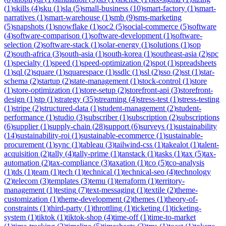
(
1
)
skills
(
4
)
sku
(
1
)
sla
(
5
)
small-business
(
10
)
smart-factory
(
1
)
smart-
narratives
(
1
)
smart-warehouse
(
1
)
smb
(
9
)
sms-marketing
(
5
)
snapshots
(
1
)
snowflake
(
1
)
soc2
(
5
)
social-commerce
(
5
)
software
(
4
)
software-comparison
(
1
)
software-development
(
1
)
software-
selection
(
2
)
software-stack
(
1
)
solar-energy
(
1
)
solutions
(
1
)
sop
(
2
)
south-africa
(
3
)
south-asia
(
1
)
south-korea
(
1
)
southeast-asia
(
2
)
spc
(
1
)
specialty
(
1
)
speed
(
1
)
speed-optimization
(
2
)
spot
(
1
)
spreadsheets
(
1
)
sql
(
2
)
square
(
1
)
squarespace
(
1
)
ssdlc
(
1
)
ssl
(
2
)
sso
(
2
)
sst
(
1
)
star-
schema
(
2
)
startup
(
2
)
state-management
(
1
)
stock-control
(
1
)
store
(
1
)
store-optimization
(
1
)
store-setup
(
2
)
storefront-api
(
3
)
storefront-
design
(
1
)
stp
(
1
)
strategy
(
35
)
streaming
(
4
)
stress-test
(
1
)
stress-testing
(
1
)
stripe
(
2
)
structured-data
(
1
)
student-management
(
2
)
student-
performance
(
1
)
studio
(
3
)
subscriber
(
1
)
subscription
(
2
)
subscriptions
(
6
)
supplier
(
1
)
supply-chain
(
28
)
support
(
6
)
surveys
(
1
)
sustainability
(
14
)
sustainability-roi
(
1
)
sustainable-ecommerce
(
1
)
sustainable-
procurement
(
1
)
sync
(
1
)
tableau
(
3
)
tailwind-css
(
1
)
takealot
(
1
)
talent-
acquisition
(
2
)
tally
(
4
)
tally-prime
(
1
)
tanstack
(
1
)
tasks
(
1
)
tax
(
5
)
tax-
automation
(
2
)
tax-compliance
(
3
)
taxation
(
1
)
tco
(
5
)
tco-analysis
(
1
)
tds
(
1
)
team
(
1
)
tech
(
1
)
technical
(
1
)
technical-seo
(
4
)
technology
(
2
)
telecom
(
3
)
templates
(
3
)
temu
(
1
)
terraform
(
1
)
territory-
management
(
1
)
testing
(
7
)
text-messaging
(
1
)
textile
(
2
)
theme-
customization
(
1
)
theme-development
(
2
)
themes
(
1
)
theory-of-
constraints
(
1
)
third-party
(
1
)
throttling
(
1
)
ticketing
(
1
)
ticketing-
system
(
1
)
tiktok
(
1
)
tiktok-shop
(
4
)
time-off
(
1
)
time-to-market