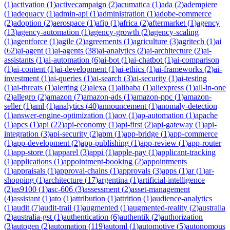
(
1
)
activation
(
1
)
activecampaign
(
2
)
acumatica
(
1
)
ada
(
2
)
adempiere
(
1
)
adequacy
(
1
)
admin-api
(
1
)
administration
(
1
)
adobe-commerce
(
2
)
adoption
(
2
)
aerospace
(
1
)
afip
(
1
)
africa
(
2
)
aftermarket
(
1
)
agency
(
13
)
agency-automation
(
1
)
agency-growth
(
2
)
agency-scaling
(
1
)
agentforce
(
1
)
agile
(
2
)
agreements
(
1
)
agriculture
(
3
)
agritech
(
1
)
ai
(
62
)
ai-agent
(
1
)
ai-agents
(
38
)
ai-analytics
(
2
)
ai-architecture
(
2
)
ai-
assistants
(
1
)
ai-automation
(
6
)
ai-bot
(
1
)
ai-chatbot
(
1
)
ai-comparison
(
1
)
ai-content
(
1
)
ai-development
(
1
)
ai-ethics
(
1
)
ai-frameworks
(
2
)
ai-
investment
(
1
)
ai-queries
(
1
)
ai-search
(
3
)
ai-security
(
1
)
ai-testing
(
1
)
ai-threats
(
1
)
alerting
(
2
)
alexa
(
1
)
alibaba
(
1
)
aliexpress
(
1
)
all-in-one
(
2
)
allegro
(
2
)
amazon
(
7
)
amazon-ads
(
1
)
amazon-ppc
(
1
)
amazon-
seller
(
1
)
aml
(
1
)
analytics
(
40
)
announcement
(
1
)
anomaly-detection
(
1
)
answer-engine-optimization
(
1
)
aov
(
1
)
ap-automation
(
1
)
apache
(
1
)
apcs
(
1
)
api
(
22
)
api-economy
(
1
)
api-first
(
2
)
api-gateway
(
1
)
api-
integration
(
3
)
api-security
(
2
)
apm
(
1
)
app-bridge
(
1
)
app-commerce
(
1
)
app-development
(
2
)
app-publishing
(
1
)
app-review
(
1
)
app-router
(
1
)
app-store
(
1
)
apparel
(
3
)
appi
(
1
)
apple-pay
(
1
)
applicant-tracking
(
1
)
applications
(
1
)
appointment-booking
(
2
)
appointments
(
1
)
appraisals
(
1
)
approval-chains
(
1
)
approvals
(
3
)
apps
(
1
)
ar
(
1
)
ar-
shopping
(
1
)
architecture
(
17
)
argentina
(
1
)
artificial-intelligence
(
2
)
as9100
(
1
)
asc-606
(
3
)
assessment
(
2
)
asset-management
(
4
)
assistant
(
1
)
ato
(
1
)
attribution
(
1
)
attrition
(
1
)
audience-analytics
(
1
)
audit
(
7
)
audit-trail
(
1
)
augmented
(
1
)
augmented-reality
(
2
)
australia
(
2
)
australia-gst
(
1
)
authentication
(
6
)
authentik
(
2
)
authorization
(
3
)
autogen
(
2
)
automation
(
119
)
automl
(
1
)
automotive
(
5
)
autonomous