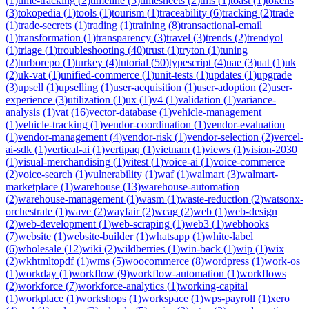
(
1
)
time-tracking
(
2
)
timeline
(
5
)
timesheets
(
2
)
tms
(
1
)
toast
(
1
)
tokens
(
3
)
tokopedia
(
1
)
tools
(
1
)
tourism
(
1
)
traceability
(
6
)
tracking
(
2
)
trade
(
1
)
trade-secrets
(
1
)
trading
(
1
)
training
(
8
)
transactional-email
(
1
)
transformation
(
1
)
transparency
(
3
)
travel
(
3
)
trends
(
2
)
trendyol
(
1
)
triage
(
1
)
troubleshooting
(
40
)
trust
(
1
)
tryton
(
1
)
tuning
(
2
)
turborepo
(
1
)
turkey
(
4
)
tutorial
(
50
)
typescript
(
4
)
uae
(
3
)
uat
(
1
)
uk
(
2
)
uk-vat
(
1
)
unified-commerce
(
1
)
unit-tests
(
1
)
updates
(
1
)
upgrade
(
3
)
upsell
(
1
)
upselling
(
1
)
user-acquisition
(
1
)
user-adoption
(
2
)
user-
experience
(
3
)
utilization
(
1
)
ux
(
1
)
v4
(
1
)
validation
(
1
)
variance-
analysis
(
1
)
vat
(
16
)
vector-database
(
1
)
vehicle-management
(
1
)
vehicle-tracking
(
1
)
vendor-coordination
(
1
)
vendor-evaluation
(
1
)
vendor-management
(
4
)
vendor-risk
(
1
)
vendor-selection
(
2
)
vercel-
ai-sdk
(
1
)
vertical-ai
(
1
)
vertipaq
(
1
)
vietnam
(
1
)
views
(
1
)
vision-2030
(
1
)
visual-merchandising
(
1
)
vitest
(
1
)
voice-ai
(
1
)
voice-commerce
(
2
)
voice-search
(
1
)
vulnerability
(
1
)
waf
(
1
)
walmart
(
3
)
walmart-
marketplace
(
1
)
warehouse
(
13
)
warehouse-automation
(
2
)
warehouse-management
(
1
)
wasm
(
1
)
waste-reduction
(
2
)
watsonx-
orchestrate
(
1
)
wave
(
2
)
wayfair
(
2
)
wcag
(
2
)
web
(
1
)
web-design
(
2
)
web-development
(
1
)
web-scraping
(
1
)
web3
(
1
)
webhooks
(
7
)
website
(
1
)
website-builder
(
1
)
whatsapp
(
1
)
white-label
(
6
)
wholesale
(
12
)
wiki
(
2
)
wildberries
(
1
)
win-back
(
1
)
wip
(
1
)
wix
(
2
)
wkhtmltopdf
(
1
)
wms
(
5
)
woocommerce
(
8
)
wordpress
(
1
)
work-os
(
1
)
workday
(
1
)
workflow
(
9
)
workflow-automation
(
1
)
workflows
(
2
)
workforce
(
7
)
workforce-analytics
(
1
)
working-capital
(
1
)
workplace
(
1
)
workshops
(
1
)
workspace
(
1
)
wps-payroll
(
1
)
xero