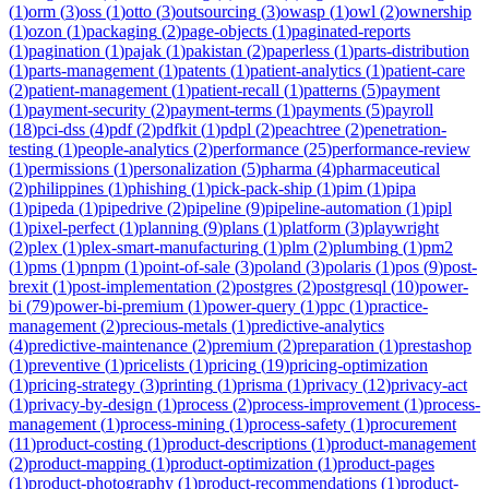
(
1
)
orm
(
3
)
oss
(
1
)
otto
(
3
)
outsourcing
(
3
)
owasp
(
1
)
owl
(
2
)
ownership
(
1
)
ozon
(
1
)
packaging
(
2
)
page-objects
(
1
)
paginated-reports
(
1
)
pagination
(
1
)
pajak
(
1
)
pakistan
(
2
)
paperless
(
1
)
parts-distribution
(
1
)
parts-management
(
1
)
patents
(
1
)
patient-analytics
(
1
)
patient-care
(
2
)
patient-management
(
1
)
patient-recall
(
1
)
patterns
(
5
)
payment
(
1
)
payment-security
(
2
)
payment-terms
(
1
)
payments
(
5
)
payroll
(
18
)
pci-dss
(
4
)
pdf
(
2
)
pdfkit
(
1
)
pdpl
(
2
)
peachtree
(
2
)
penetration-
testing
(
1
)
people-analytics
(
2
)
performance
(
25
)
performance-review
(
1
)
permissions
(
1
)
personalization
(
5
)
pharma
(
4
)
pharmaceutical
(
2
)
philippines
(
1
)
phishing
(
1
)
pick-pack-ship
(
1
)
pim
(
1
)
pipa
(
1
)
pipeda
(
1
)
pipedrive
(
2
)
pipeline
(
9
)
pipeline-automation
(
1
)
pipl
(
1
)
pixel-perfect
(
1
)
planning
(
9
)
plans
(
1
)
platform
(
3
)
playwright
(
2
)
plex
(
1
)
plex-smart-manufacturing
(
1
)
plm
(
2
)
plumbing
(
1
)
pm2
(
1
)
pms
(
1
)
pnpm
(
1
)
point-of-sale
(
3
)
poland
(
3
)
polaris
(
1
)
pos
(
9
)
post-
brexit
(
1
)
post-implementation
(
2
)
postgres
(
2
)
postgresql
(
10
)
power-
bi
(
79
)
power-bi-premium
(
1
)
power-query
(
1
)
ppc
(
1
)
practice-
management
(
2
)
precious-metals
(
1
)
predictive-analytics
(
4
)
predictive-maintenance
(
2
)
premium
(
2
)
preparation
(
1
)
prestashop
(
1
)
preventive
(
1
)
pricelists
(
1
)
pricing
(
19
)
pricing-optimization
(
1
)
pricing-strategy
(
3
)
printing
(
1
)
prisma
(
1
)
privacy
(
12
)
privacy-act
(
1
)
privacy-by-design
(
1
)
process
(
2
)
process-improvement
(
1
)
process-
management
(
1
)
process-mining
(
1
)
process-safety
(
1
)
procurement
(
11
)
product-costing
(
1
)
product-descriptions
(
1
)
product-management
(
2
)
product-mapping
(
1
)
product-optimization
(
1
)
product-pages
(
1
)
product-photography
(
1
)
product-recommendations
(
1
)
product-