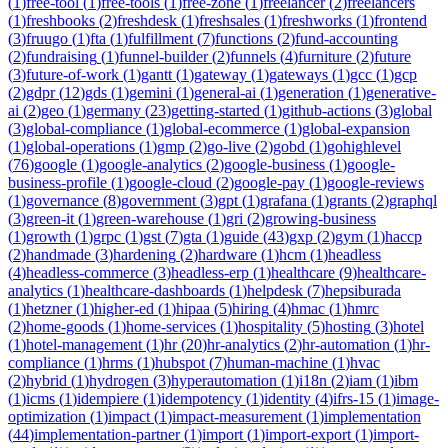
(
1
)
free-tool
(
1
)
free-tools
(
1
)
free-zone
(
1
)
freelancer
(
2
)
freelancers
(
1
)
freshbooks
(
2
)
freshdesk
(
1
)
freshsales
(
1
)
freshworks
(
1
)
frontend
(
3
)
fruugo
(
1
)
fta
(
1
)
fulfillment
(
7
)
functions
(
2
)
fund-accounting
(
2
)
fundraising
(
1
)
funnel-builder
(
2
)
funnels
(
4
)
furniture
(
2
)
future
(
3
)
future-of-work
(
1
)
gantt
(
1
)
gateway
(
1
)
gateways
(
1
)
gcc
(
1
)
gcp
(
2
)
gdpr
(
12
)
gds
(
1
)
gemini
(
1
)
general-ai
(
1
)
generation
(
1
)
generative-
ai
(
2
)
geo
(
1
)
germany
(
23
)
getting-started
(
1
)
github-actions
(
3
)
global
(
3
)
global-compliance
(
1
)
global-ecommerce
(
1
)
global-expansion
(
1
)
global-operations
(
1
)
gmp
(
2
)
go-live
(
2
)
gobd
(
1
)
gohighlevel
(
76
)
google
(
1
)
google-analytics
(
2
)
google-business
(
1
)
google-
business-profile
(
1
)
google-cloud
(
2
)
google-pay
(
1
)
google-reviews
(
1
)
governance
(
8
)
government
(
3
)
gpt
(
1
)
grafana
(
1
)
grants
(
2
)
graphql
(
3
)
green-it
(
1
)
green-warehouse
(
1
)
gri
(
2
)
growing-business
(
1
)
growth
(
1
)
grpc
(
1
)
gst
(
7
)
gta
(
1
)
guide
(
43
)
gxp
(
2
)
gym
(
1
)
haccp
(
2
)
handmade
(
3
)
hardening
(
2
)
hardware
(
1
)
hcm
(
1
)
headless
(
4
)
headless-commerce
(
3
)
headless-erp
(
1
)
healthcare
(
9
)
healthcare-
analytics
(
1
)
healthcare-dashboards
(
1
)
helpdesk
(
7
)
hepsiburada
(
1
)
hetzner
(
1
)
higher-ed
(
1
)
hipaa
(
5
)
hiring
(
4
)
hmac
(
1
)
hmrc
(
2
)
home-goods
(
1
)
home-services
(
1
)
hospitality
(
5
)
hosting
(
3
)
hotel
(
1
)
hotel-management
(
1
)
hr
(
20
)
hr-analytics
(
2
)
hr-automation
(
1
)
hr-
compliance
(
1
)
hrms
(
1
)
hubspot
(
7
)
human-machine
(
1
)
hvac
(
2
)
hybrid
(
1
)
hydrogen
(
3
)
hyperautomation
(
1
)
i18n
(
2
)
iam
(
1
)
ibm
(
1
)
icms
(
1
)
idempiere
(
1
)
idempotency
(
1
)
identity
(
4
)
ifrs-15
(
1
)
image-
optimization
(
1
)
impact
(
1
)
impact-measurement
(
1
)
implementation
(
44
)
implementation-partner
(
1
)
import
(
1
)
import-export
(
1
)
import-