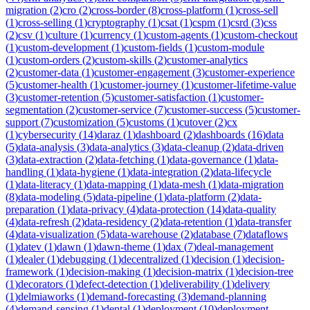
migration
(
2
)
cro
(
2
)
cross-border
(
8
)
cross-platform
(
1
)
cross-sell
(
1
)
cross-selling
(
1
)
cryptography
(
1
)
csat
(
1
)
cspm
(
1
)
csrd
(
3
)
css
(
2
)
csv
(
1
)
culture
(
1
)
currency
(
1
)
custom-agents
(
1
)
custom-checkout
(
1
)
custom-development
(
1
)
custom-fields
(
1
)
custom-module
(
1
)
custom-orders
(
2
)
custom-skills
(
2
)
customer-analytics
(
2
)
customer-data
(
1
)
customer-engagement
(
3
)
customer-experience
(
5
)
customer-health
(
1
)
customer-journey
(
1
)
customer-lifetime-value
(
3
)
customer-retention
(
5
)
customer-satisfaction
(
1
)
customer-
segmentation
(
2
)
customer-service
(
7
)
customer-success
(
5
)
customer-
support
(
7
)
customization
(
5
)
customs
(
1
)
cutover
(
2
)
cx
(
1
)
cybersecurity
(
14
)
daraz
(
1
)
dashboard
(
2
)
dashboards
(
16
)
data
(
5
)
data-analysis
(
3
)
data-analytics
(
3
)
data-cleanup
(
2
)
data-driven
(
3
)
data-extraction
(
2
)
data-fetching
(
1
)
data-governance
(
1
)
data-
handling
(
1
)
data-hygiene
(
1
)
data-integration
(
2
)
data-lifecycle
(
1
)
data-literacy
(
1
)
data-mapping
(
1
)
data-mesh
(
1
)
data-migration
(
8
)
data-modeling
(
5
)
data-pipeline
(
1
)
data-platform
(
2
)
data-
preparation
(
1
)
data-privacy
(
4
)
data-protection
(
14
)
data-quality
(
4
)
data-refresh
(
2
)
data-residency
(
2
)
data-retention
(
1
)
data-transfer
(
4
)
data-visualization
(
5
)
data-warehouse
(
2
)
database
(
7
)
dataflows
(
1
)
datev
(
1
)
dawn
(
1
)
dawn-theme
(
1
)
dax
(
7
)
deal-management
(
1
)
dealer
(
1
)
debugging
(
1
)
decentralized
(
1
)
decision
(
1
)
decision-
framework
(
1
)
decision-making
(
1
)
decision-matrix
(
1
)
decision-tree
(
1
)
decorators
(
1
)
defect-detection
(
1
)
deliverability
(
1
)
delivery
(
1
)
delmiaworks
(
1
)
demand-forecasting
(
3
)
demand-planning
(
4
)
demand-sensing
(
1
)
dental
(
1
)
deployment
(
10
)
deployment-