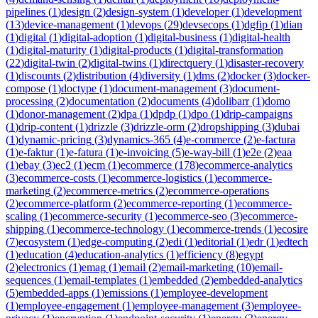
pipelines
(
1
)
design
(
2
)
design-system
(
1
)
developer
(
1
)
development
(
13
)
device-management
(
1
)
devops
(
29
)
devsecops
(
1
)
dgfip
(
1
)
dian
(
1
)
digital
(
1
)
digital-adoption
(
1
)
digital-business
(
1
)
digital-health
(
1
)
digital-maturity
(
1
)
digital-products
(
1
)
digital-transformation
(
22
)
digital-twin
(
2
)
digital-twins
(
1
)
directquery
(
1
)
disaster-recovery
(
1
)
discounts
(
2
)
distribution
(
4
)
diversity
(
1
)
dms
(
2
)
docker
(
3
)
docker-
compose
(
1
)
doctype
(
1
)
document-management
(
3
)
document-
processing
(
2
)
documentation
(
2
)
documents
(
4
)
dolibarr
(
1
)
domo
(
1
)
donor-management
(
2
)
dpa
(
1
)
dpdp
(
1
)
dpo
(
1
)
drip-campaigns
(
1
)
drip-content
(
1
)
drizzle
(
3
)
drizzle-orm
(
2
)
dropshipping
(
3
)
dubai
(
1
)
dynamic-pricing
(
3
)
dynamics-365
(
4
)
e-commerce
(
2
)
e-factura
(
1
)
e-faktur
(
1
)
e-fatura
(
1
)
e-invoicing
(
5
)
e-way-bill
(
1
)
e2e
(
2
)
eaa
(
1
)
ebay
(
3
)
ec2
(
1
)
ecm
(
1
)
ecommerce
(
178
)
ecommerce-analytics
(
3
)
ecommerce-costs
(
1
)
ecommerce-logistics
(
1
)
ecommerce-
marketing
(
2
)
ecommerce-metrics
(
2
)
ecommerce-operations
(
2
)
ecommerce-platform
(
2
)
ecommerce-reporting
(
1
)
ecommerce-
scaling
(
1
)
ecommerce-security
(
1
)
ecommerce-seo
(
3
)
ecommerce-
shipping
(
1
)
ecommerce-technology
(
1
)
ecommerce-trends
(
1
)
ecosire
(
7
)
ecosystem
(
1
)
edge-computing
(
2
)
edi
(
1
)
editorial
(
1
)
edr
(
1
)
edtech
(
1
)
education
(
4
)
education-analytics
(
1
)
efficiency
(
8
)
egypt
(
2
)
electronics
(
1
)
emag
(
1
)
email
(
2
)
email-marketing
(
10
)
email-
sequences
(
1
)
email-templates
(
1
)
embedded
(
2
)
embedded-analytics
(
5
)
embedded-apps
(
1
)
emissions
(
1
)
employee-development
(
1
)
employee-engagement
(
1
)
employee-management
(
3
)
employee-