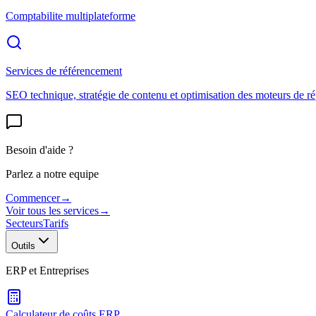
Comptabilite multiplateforme
Services de référencement
SEO technique, stratégie de contenu et optimisation des moteurs de r
Besoin d'aide ?
Parlez a notre equipe
Commencer
→
Voir tous les services
→
Secteurs
Tarifs
Outils
ERP et Entreprises
Calculateur de coûts ERP