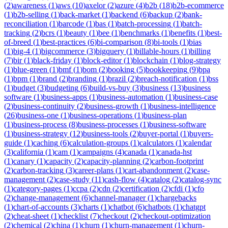
(
2
)
awareness
(
1
)
aws
(
10
)
axelor
(
2
)
azure
(
4
)
b2b
(
18
)
b2b-ecommerce
(
1
)
b2b-selling
(
1
)
back-market
(
1
)
backend
(
6
)
backup
(
2
)
bank-
reconciliation
(
1
)
barcode
(
1
)
bas
(
1
)
batch-processing
(
1
)
batch-
tracking
(
2
)
bcrs
(
1
)
beauty
(
1
)
bee
(
1
)
benchmarks
(
1
)
benefits
(
1
)
best-
of-breed
(
1
)
best-practices
(
6
)
bi-comparison
(
8
)
bi-tools
(
1
)
bias
(
1
)
big-4
(
1
)
bigcommerce
(
3
)
bigquery
(
1
)
billable-hours
(
1
)
billing
(
7
)
bir
(
1
)
black-friday
(
1
)
block-editor
(
1
)
blockchain
(
1
)
blog-strategy
(
1
)
blue-green
(
1
)
bmf
(
1
)
bom
(
2
)
booking
(
5
)
bookkeeping
(
9
)
bpa
(
1
)
bpm
(
1
)
brand
(
2
)
branding
(
1
)
brazil
(
2
)
breach-notification
(
1
)
bss
(
1
)
budget
(
3
)
budgeting
(
6
)
build-vs-buy
(
3
)
business
(
13
)
business
software
(
1
)
business-apps
(
1
)
business-automation
(
1
)
business-case
(
2
)
business-continuity
(
2
)
business-growth
(
1
)
business-intelligence
(
26
)
business-one
(
1
)
business-operations
(
1
)
business-plan
(
1
)
business-process
(
8
)
business-processes
(
1
)
business-software
(
1
)
business-strategy
(
12
)
business-tools
(
2
)
buyer-portal
(
1
)
buyers-
guide
(
1
)
caching
(
6
)
calculation-groups
(
1
)
calculators
(
1
)
calendar
(
3
)
california
(
1
)
cam
(
1
)
campaigns
(
4
)
canada
(
1
)
canada-hst
(
1
)
canary
(
1
)
capacity
(
2
)
capacity-planning
(
2
)
carbon-footprint
(
2
)
carbon-tracking
(
3
)
career-plans
(
1
)
cart-abandonment
(
2
)
case-
management
(
2
)
case-study
(
11
)
cash-flow
(
4
)
catalog
(
2
)
catalog-sync
(
1
)
category-pages
(
1
)
ccpa
(
2
)
cdn
(
2
)
certification
(
2
)
cfdi
(
1
)
cfo
(
2
)
change-management
(
6
)
channel-manager
(
1
)
chargebacks
(
1
)
chart-of-accounts
(
3
)
charts
(
1
)
chatbot
(
6
)
chatbots
(
1
)
chatgpt
(
2
)
cheat-sheet
(
1
)
checklist
(
7
)
checkout
(
2
)
checkout-optimization
(
2
)
chemical
(
2
)
china
(
1
)
churn
(
1
)
churn-management
(
1
)
churn-