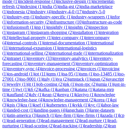
mode
(
1
)
incident-response
(
3
)
inclusive-design
(
1
)
incremental-
refresh
(
2
)
indexing
(
1
)
india
(
5
)
india-gst
(
2
)
india-marketplace
(
1
)
indonesia
(
2
)
industry
(
4
)
industry-4-0
(
17
)
industry-5-0
(
1
)
industry-erp
(
1
)
industry-specific
(
1
)
industry-wrappers
(
1
)
infor
(
1
)
information-security
(
2
)
infrastructure
(
10
)
infrastructure-as-code
(
1
)
infusionsoft
(
1
)
inp
(
1
)
insightly
(
1
)
insights
(
2
)
inspection
(
1
)
instagram
(
1
)
instagram-shopping
(
2
)
installation
(
1
)
integration
(
63
)
intellectual-property
(
1
)
inter-company
(
1
)
intercompany
(
4
)
internal-controls
(
1
)
internal-documentation
(
1
)
international
(
11
)
international-expansion
(
1
)
international-logistics
(
1
)
international-selling
(
2
)
international-trade
(
1
)
internationalization
(
2
)
intranet
(
1
)
inventory
(
33
)
inventory-analytics
(
1
)
inventory-
forecasting
(
1
)
inventory-management
(
5
)
inventory-optimization
(
1
)
inventory-sync
(
4
)
invoice-processing
(
2
)
invoices
(
1
)
invoicing
(
1
)
ios-android
(
1
)
iot
(
11
)
iqms
(
1
)
isa-95
(
1
)
isms
(
1
)
iso-13485
(
1
)
iso-
27001
(
3
)
iso-9001
(
1
)
italy
(
1
)
iva
(
2
)
jamstack
(
1
)
japan
(
2
)
javascript
(
1
)
jewelry
(
1
)
jit
(
1
)
job-costing
(
2
)
jpk
(
1
)
json-rpc
(
2
)
jumia
(
1
)
just-in-
time
(
1
)
jwt
(
1
)
k6
(
2
)
kafka
(
1
)
kanban
(
3
)
katana
(
1
)
katana-mrp
(
1
)
kaufland
(
2
)
kdv
(
1
)
keap
(
2
)
kenya
(
1
)
klaviyo
(
1
)
knowledge
(
1
)
knowledge-base
(
4
)
knowledge-management
(
2
)
korea
(
1
)
kpi
(
3
)
kpis
(
3
)
kra
(
1
)
ksef
(
1
)
kubernetes
(
1
)
kvkk
(
1
)
kyc
(
1
)
labor-law
(
1
)
landed-cost
(
1
)
landing-pages
(
4
)
langchain
(
3
)
large-datasets
(
1
)
latin-america
(
3
)
launch
(
1
)
law-firm
(
1
)
law-firms
(
1
)
lazada
(
1
)
lcp
(
1
)
lead-generation
(
3
)
lead-management
(
2
)
lead-nurture
(
1
)
lead-
nurturing
(
1
)
lead-scoring
(
2
)
lead-tracking
(
1
)
leadership
(
2
)
lean