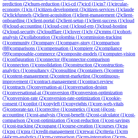
prediction
(
2
)
churn-reduction
(
1
)
ci-cd
(
7
)
cicd
(
1
)
cin7
(
1
)
circular-
economy
(
1
)
cis
(
1
)
citizen-development
(
3
)
citizen-services
(
1
)
claude
(
2
)
clickfunnels
(
2
)
client-acquisition
(
1
)
client-management
(
2
)
client-
onboarding
(
1
)
client-portal
(
2
)
client-setup
(
1
)
client-success
(
1
)
cloud
(
8
)
cloud-accounting
(
1
)
cloud-cost
(
1
)
cloud-erp
(
3
)
cloud-hosting
(
2
)
cloud-security
(
2
)
cloudflare
(
1
)
clover
(
1
)
clv
(
2
)
cmms
(
1
)
cohort-
analysis
(
2
)
collaboration
(
3
)
colombia
(
1
)
commission-tracking
(
1
)
community
(
3
)
company
(
1
)
company-story
(
1
)
comparison
(
88
)
comparisons
(
1
)
compensation
(
1
)
compiere
(
2
)
compliance
(
99
)
composable-commerce
(
2
)
composite-models
(
1
)
computer-vision
(
1
)
configuration
(
1
)
connector
(
8
)
connector-comparison
(
1
)
connectors
(
1
)
consolidation
(
3
)
construction
(
2
)
construction-
analytics
(
1
)
consultancy
(
2
)
consulting
(
3
)
containers
(
3
)
content
(
1
)
content-management
(
2
)
content-marketing
(
3
)
continuous-
improvement
(
1
)
contract-management
(
1
)
contract-review
(
1
)
contracts
(
3
)
conversation-ai
(
1
)
conversation-design
(
1
)
conversational-ai
(
3
)
conversion
(
8
)
conversion-optimization
(
7
)
conversion-rate
(
2
)
conversion-rate-optimization
(
1
)
cookie-
consent
(
1
)
copilot
(
1
)
copyleft
(
1
)
copyrights
(
1
)
core-web-vitals
(
5
)
corporate-tax
(
1
)
corrective
(
1
)
cosmetics
(
1
)
cost
(
4
)
cost-
accounting
(
1
)
cost-analysis
(
3
)
cost-benefit
(
2
)
cost-calculator
(
1
)
cost-
comparison
(
2
)
cost-optimization
(
5
)
cost-reduction
(
1
)
cost-savings
(
1
)
cost-tracking
(
2
)
coupang
(
1
)
course-creation
(
1
)
courses
(
3
)
cpa
(
1
)
cpq
(
1
)
cpra
(
1
)
credit-management
(
1
)
crewai
(
2
)
criteria
(
1
)
crm
(
44
)
crm-analytics
(
1
)
crm-comparison
(
5
)
crm-integration
(
2
)
crm-