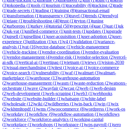
(
1
)
time-tracking
(
2
)
timeline
(
5
)
timesheets
(
2
)
tms
(
1
)
toast
(
1
)
tokens
(
3
)
tokopedia
(
1
)
tools
(
1
)
tourism
(
1
)
traceability
(
6
)
tracking
(
2
)
trade
(
1
)
trade-secrets
(
1
)
trading
(
1
)
training
(
8
)
transactional-email
(
1
)
transformation
(
1
)
transparency
(
3
)
travel
(
3
)
trends
(
2
)
trendyol
(
1
)
triage
(
1
)
troubleshooting
(
40
)
trust
(
1
)
tryton
(
1
)
tuning
(
2
)
turborepo
(
1
)
turkey
(
4
)
tutorial
(
50
)
typescript
(
4
)
uae
(
3
)
uat
(
1
)
uk
(
2
)
uk-vat
(
1
)
unified-commerce
(
1
)
unit-tests
(
1
)
updates
(
1
)
upgrade
(
3
)
upsell
(
1
)
upselling
(
1
)
user-acquisition
(
1
)
user-adoption
(
2
)
user-
experience
(
3
)
utilization
(
1
)
ux
(
1
)
v4
(
1
)
validation
(
1
)
variance-
analysis
(
1
)
vat
(
16
)
vector-database
(
1
)
vehicle-management
(
1
)
vehicle-tracking
(
1
)
vendor-coordination
(
1
)
vendor-evaluation
(
1
)
vendor-management
(
4
)
vendor-risk
(
1
)
vendor-selection
(
2
)
vercel-
ai-sdk
(
1
)
vertical-ai
(
1
)
vertipaq
(
1
)
vietnam
(
1
)
views
(
1
)
vision-2030
(
1
)
visual-merchandising
(
1
)
vitest
(
1
)
voice-ai
(
1
)
voice-commerce
(
2
)
voice-search
(
1
)
vulnerability
(
1
)
waf
(
1
)
walmart
(
3
)
walmart-
marketplace
(
1
)
warehouse
(
13
)
warehouse-automation
(
2
)
warehouse-management
(
1
)
wasm
(
1
)
waste-reduction
(
2
)
watsonx-
orchestrate
(
1
)
wave
(
2
)
wayfair
(
2
)
wcag
(
2
)
web
(
1
)
web-design
(
2
)
web-development
(
1
)
web-scraping
(
1
)
web3
(
1
)
webhooks
(
7
)
website
(
1
)
website-builder
(
1
)
whatsapp
(
1
)
white-label
(
6
)
wholesale
(
12
)
wiki
(
2
)
wildberries
(
1
)
win-back
(
1
)
wip
(
1
)
wix
(
2
)
wkhtmltopdf
(
1
)
wms
(
5
)
woocommerce
(
8
)
wordpress
(
1
)
work-os
(
1
)
workday
(
1
)
workflow
(
9
)
workflow-automation
(
1
)
workflows
(
2
)
workforce
(
7
)
workforce-analytics
(
1
)
working-capital
(
1
)
workplace
(
1
)
workshops
(
1
)
workspace
(
1
)
wps-payroll
(
1
)
xero