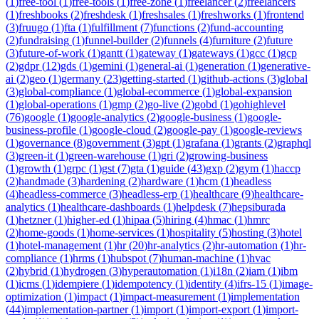
(
1
)
free-tool
(
1
)
free-tools
(
1
)
free-zone
(
1
)
freelancer
(
2
)
freelancers
(
1
)
freshbooks
(
2
)
freshdesk
(
1
)
freshsales
(
1
)
freshworks
(
1
)
frontend
(
3
)
fruugo
(
1
)
fta
(
1
)
fulfillment
(
7
)
functions
(
2
)
fund-accounting
(
2
)
fundraising
(
1
)
funnel-builder
(
2
)
funnels
(
4
)
furniture
(
2
)
future
(
3
)
future-of-work
(
1
)
gantt
(
1
)
gateway
(
1
)
gateways
(
1
)
gcc
(
1
)
gcp
(
2
)
gdpr
(
12
)
gds
(
1
)
gemini
(
1
)
general-ai
(
1
)
generation
(
1
)
generative-
ai
(
2
)
geo
(
1
)
germany
(
23
)
getting-started
(
1
)
github-actions
(
3
)
global
(
3
)
global-compliance
(
1
)
global-ecommerce
(
1
)
global-expansion
(
1
)
global-operations
(
1
)
gmp
(
2
)
go-live
(
2
)
gobd
(
1
)
gohighlevel
(
76
)
google
(
1
)
google-analytics
(
2
)
google-business
(
1
)
google-
business-profile
(
1
)
google-cloud
(
2
)
google-pay
(
1
)
google-reviews
(
1
)
governance
(
8
)
government
(
3
)
gpt
(
1
)
grafana
(
1
)
grants
(
2
)
graphql
(
3
)
green-it
(
1
)
green-warehouse
(
1
)
gri
(
2
)
growing-business
(
1
)
growth
(
1
)
grpc
(
1
)
gst
(
7
)
gta
(
1
)
guide
(
43
)
gxp
(
2
)
gym
(
1
)
haccp
(
2
)
handmade
(
3
)
hardening
(
2
)
hardware
(
1
)
hcm
(
1
)
headless
(
4
)
headless-commerce
(
3
)
headless-erp
(
1
)
healthcare
(
9
)
healthcare-
analytics
(
1
)
healthcare-dashboards
(
1
)
helpdesk
(
7
)
hepsiburada
(
1
)
hetzner
(
1
)
higher-ed
(
1
)
hipaa
(
5
)
hiring
(
4
)
hmac
(
1
)
hmrc
(
2
)
home-goods
(
1
)
home-services
(
1
)
hospitality
(
5
)
hosting
(
3
)
hotel
(
1
)
hotel-management
(
1
)
hr
(
20
)
hr-analytics
(
2
)
hr-automation
(
1
)
hr-
compliance
(
1
)
hrms
(
1
)
hubspot
(
7
)
human-machine
(
1
)
hvac
(
2
)
hybrid
(
1
)
hydrogen
(
3
)
hyperautomation
(
1
)
i18n
(
2
)
iam
(
1
)
ibm
(
1
)
icms
(
1
)
idempiere
(
1
)
idempotency
(
1
)
identity
(
4
)
ifrs-15
(
1
)
image-
optimization
(
1
)
impact
(
1
)
impact-measurement
(
1
)
implementation
(
44
)
implementation-partner
(
1
)
import
(
1
)
import-export
(
1
)
import-