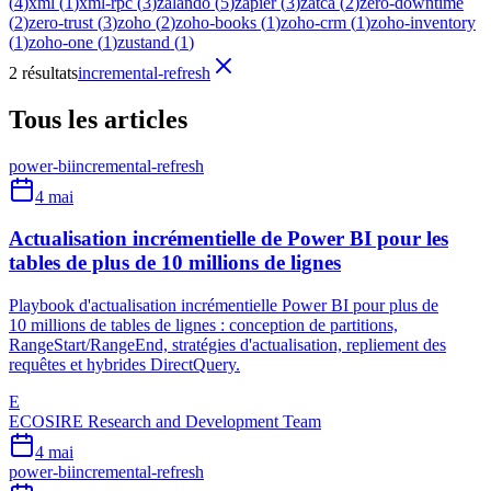
(
4
)
xml
(
1
)
xml-rpc
(
3
)
zalando
(
5
)
zapier
(
3
)
zatca
(
2
)
zero-downtime
(
2
)
zero-trust
(
3
)
zoho
(
2
)
zoho-books
(
1
)
zoho-crm
(
1
)
zoho-inventory
(
1
)
zoho-one
(
1
)
zustand
(
1
)
2 résultats
incremental-refresh
Tous les articles
power-bi
incremental-refresh
4 mai
Actualisation incrémentielle de Power BI pour les
tables de plus de 10 millions de lignes
Playbook d'actualisation incrémentielle Power BI pour plus de
10 millions de tables de lignes : conception de partitions,
RangeStart/RangeEnd, stratégies d'actualisation, repliement des
requêtes et hybrides DirectQuery.
E
ECOSIRE Research and Development Team
4 mai
power-bi
incremental-refresh