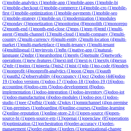
(
1
)
mobile-analytics
(
1
)
mobile-app
(
1
)
mobile-apps
(
1
)
mobile-bi
(
1
)
mobile-checkout
(
1
)
mobile-commerce
(
14
)
mobile-cro
(
1
)
mobile-
first
(
1
)
mobile-optimization
(
1
)
mobile-payments
(
1
)
mobile-seo
(
1
)
mobile-strategy
(
1
)
mobile-ux
(
1
)
modernization
(
1
)
modules
(
2
)
monday
(
3
)
monetization
(
2
)
monitoring
(
8
)
monolith
(
1
)
monorepo
(
2
)
month-end
(
1
)
month-end-close
(
2
)
mps
(
1
)
mrp
(
6
)
mtd
(
1
)
multi-
agent
(
5
)
multi-channel
(
13
)
multi-cloud
(
1
)
multi-company
(
3
)
multi-
country
(
2
)
multi-currency
(
6
)
multi-entity
(
2
)
multi-location
(
4
)
multi-
market
(
1
)
multi-marketplace
(
1
)
multi-tenancy
(
1
)
multi-tenant
(
4
)
multilingual
(
1
)
myinvois
(
1
)
n8n
(
1
)
native-app
(
1
)
natural-
language
(
2
)
ndpr
(
1
)
nearshoring
(
1
)
nestjs
(
5
)
netsuite
(
5
)
network-
operations
(
1
)
new-features
(
3
)
next-intl
(
1
)
next-js
(
1
)
nextjs
(
4
)
nexus
(
2
)
nfe
(
1
)
nginx
(
1
)
nigeria
(
3
)
nis2
(
1
)
nist
(
1
)
nlp
(
1
)
no-code
(
6
)
nodejs
(
1
)
nonprofit
(
4
)
nonprofit-analytics
(
1
)
noon
(
2
)
nps
(
1
)
oauth
(
1
)
oauth2
(
2
)
observability
(
4
)
occupancy
(
1
)
ocr
(
2
)
odoo
(
446
)
odoo
19
(
1
)
odoo versions
(
1
)
odoo-17
(
1
)
odoo-18
(
1
)
odoo-19
(
16
)
odoo-
accounting
(
6
)
odoo-crm
(
5
)
odoo-development
(
8
)
odoo-
implementation
(
1
)
odoo-integration
(
1
)
odoo-inventory
(
5
)
odoo-iot
(
1
)
odoo-manufacturing
(
4
)
odoo-modules
(
1
)
odoo-pos
(
1
)
odoo-
studio
(
1
)
oee
(
2
)
ofbiz
(
1
)
oidc
(
2
)
okrs
(
1
)
omnichannel
(
4
)
on-premise
(
1
)
on-premises
(
1
)
onboarding
(
6
)
online-courses
(
2
)
online-learning
(
2
)
online-reputation
(
1
)
online-store-2.0
(
1
)
open-source
(
6
)
open-
source-bi
(
1
)
open-source-erp
(
13
)
openai
(
1
)
openclaw
(
85
)
operations
(
6
)
optimization
(
21
)
orchestration
(
6
)
order-accuracy
(
1
)
order-
management
(
2
)
order-routing
(
1
)
orders
(
1
)
organizational-change