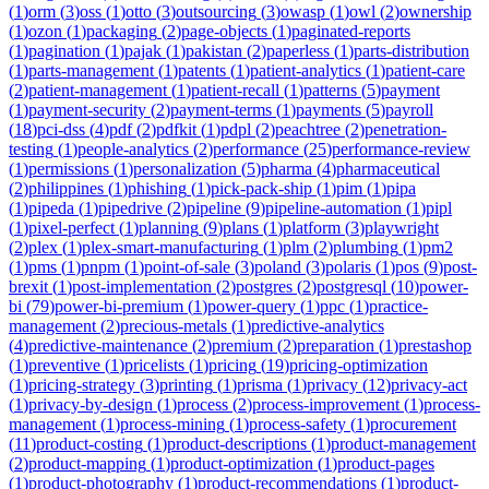
(
1
)
orm
(
3
)
oss
(
1
)
otto
(
3
)
outsourcing
(
3
)
owasp
(
1
)
owl
(
2
)
ownership
(
1
)
ozon
(
1
)
packaging
(
2
)
page-objects
(
1
)
paginated-reports
(
1
)
pagination
(
1
)
pajak
(
1
)
pakistan
(
2
)
paperless
(
1
)
parts-distribution
(
1
)
parts-management
(
1
)
patents
(
1
)
patient-analytics
(
1
)
patient-care
(
2
)
patient-management
(
1
)
patient-recall
(
1
)
patterns
(
5
)
payment
(
1
)
payment-security
(
2
)
payment-terms
(
1
)
payments
(
5
)
payroll
(
18
)
pci-dss
(
4
)
pdf
(
2
)
pdfkit
(
1
)
pdpl
(
2
)
peachtree
(
2
)
penetration-
testing
(
1
)
people-analytics
(
2
)
performance
(
25
)
performance-review
(
1
)
permissions
(
1
)
personalization
(
5
)
pharma
(
4
)
pharmaceutical
(
2
)
philippines
(
1
)
phishing
(
1
)
pick-pack-ship
(
1
)
pim
(
1
)
pipa
(
1
)
pipeda
(
1
)
pipedrive
(
2
)
pipeline
(
9
)
pipeline-automation
(
1
)
pipl
(
1
)
pixel-perfect
(
1
)
planning
(
9
)
plans
(
1
)
platform
(
3
)
playwright
(
2
)
plex
(
1
)
plex-smart-manufacturing
(
1
)
plm
(
2
)
plumbing
(
1
)
pm2
(
1
)
pms
(
1
)
pnpm
(
1
)
point-of-sale
(
3
)
poland
(
3
)
polaris
(
1
)
pos
(
9
)
post-
brexit
(
1
)
post-implementation
(
2
)
postgres
(
2
)
postgresql
(
10
)
power-
bi
(
79
)
power-bi-premium
(
1
)
power-query
(
1
)
ppc
(
1
)
practice-
management
(
2
)
precious-metals
(
1
)
predictive-analytics
(
4
)
predictive-maintenance
(
2
)
premium
(
2
)
preparation
(
1
)
prestashop
(
1
)
preventive
(
1
)
pricelists
(
1
)
pricing
(
19
)
pricing-optimization
(
1
)
pricing-strategy
(
3
)
printing
(
1
)
prisma
(
1
)
privacy
(
12
)
privacy-act
(
1
)
privacy-by-design
(
1
)
process
(
2
)
process-improvement
(
1
)
process-
management
(
1
)
process-mining
(
1
)
process-safety
(
1
)
procurement
(
11
)
product-costing
(
1
)
product-descriptions
(
1
)
product-management
(
2
)
product-mapping
(
1
)
product-optimization
(
1
)
product-pages
(
1
)
product-photography
(
1
)
product-recommendations
(
1
)
product-