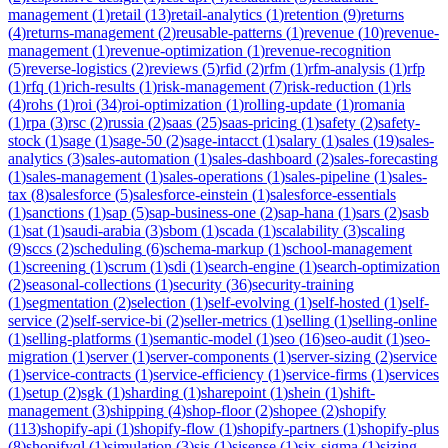
management
(
1
)
retail
(
13
)
retail-analytics
(
1
)
retention
(
9
)
returns
(
4
)
returns-management
(
2
)
reusable-patterns
(
1
)
revenue
(
10
)
revenue-
management
(
1
)
revenue-optimization
(
1
)
revenue-recognition
(
5
)
reverse-logistics
(
2
)
reviews
(
5
)
rfid
(
2
)
rfm
(
1
)
rfm-analysis
(
1
)
rfp
(
1
)
rfq
(
1
)
rich-results
(
1
)
risk-management
(
7
)
risk-reduction
(
1
)
rls
(
4
)
rohs
(
1
)
roi
(
34
)
roi-optimization
(
1
)
rolling-update
(
1
)
romania
(
1
)
rpa
(
3
)
rsc
(
2
)
russia
(
2
)
saas
(
25
)
saas-pricing
(
1
)
safety
(
2
)
safety-
stock
(
1
)
sage
(
1
)
sage-50
(
2
)
sage-intacct
(
1
)
salary
(
1
)
sales
(
19
)
sales-
analytics
(
3
)
sales-automation
(
1
)
sales-dashboard
(
2
)
sales-forecasting
(
1
)
sales-management
(
1
)
sales-operations
(
1
)
sales-pipeline
(
1
)
sales-
tax
(
8
)
salesforce
(
5
)
salesforce-einstein
(
1
)
salesforce-essentials
(
1
)
sanctions
(
1
)
sap
(
5
)
sap-business-one
(
2
)
sap-hana
(
1
)
sars
(
2
)
sasb
(
1
)
sat
(
1
)
saudi-arabia
(
3
)
sbom
(
1
)
scada
(
1
)
scalability
(
3
)
scaling
(
9
)
sccs
(
2
)
scheduling
(
6
)
schema-markup
(
1
)
school-management
(
1
)
screening
(
1
)
scrum
(
1
)
sdi
(
1
)
search-engine
(
1
)
search-optimization
(
2
)
seasonal-collections
(
1
)
security
(
36
)
security-training
(
1
)
segmentation
(
2
)
selection
(
1
)
self-evolving
(
1
)
self-hosted
(
1
)
self-
service
(
2
)
self-service-bi
(
2
)
seller-metrics
(
1
)
selling
(
1
)
selling-online
(
1
)
selling-platforms
(
1
)
semantic-model
(
1
)
seo
(
16
)
seo-audit
(
1
)
seo-
migration
(
1
)
server
(
1
)
server-components
(
1
)
server-sizing
(
2
)
service
(
1
)
service-contracts
(
1
)
service-efficiency
(
1
)
service-firms
(
1
)
services
(
1
)
setup
(
2
)
sgk
(
1
)
sharding
(
1
)
sharepoint
(
1
)
shein
(
1
)
shift-
management
(
3
)
shipping
(
4
)
shop-floor
(
2
)
shopee
(
2
)
shopify
(
113
)
shopify-api
(
1
)
shopify-flow
(
1
)
shopify-partners
(
1
)
shopify-plus
(
8
)
shopifyql
(
1
)
simulation
(
3
)
sis
(
1
)
sisense
(
1
)
six-sigma
(
1
)
sizing