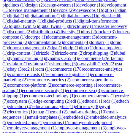
pipelines
(
1
)
design
(
2
)
design-system
(
1
)
developer
(
1
)
development
(
13
)
device-management
(
1
)
devops
(
29
)
devsecops
(
1
)
dgfip
(
1
)
dian
(
1
)
digital
(
1
)
digital-adoption
(
1
)
digital-business
(
1
)
digital-health
(
1
)
digital-maturity
(
1
)
digital-products
(
1
)
digital-transformation
(
22
)
digital-twin
(
2
)
digital-twins
(
1
)
directquery
(
1
)
disaster-recovery
(
1
)
discounts
(
2
)
distribution
(
4
)
diversity
(
1
)
dms
(
2
)
docker
(
3
)
docker-
compose
(
1
)
doctype
(
1
)
document-management
(
3
)
document-
processing
(
2
)
documentation
(
2
)
documents
(
4
)
dolibarr
(
1
)
domo
(
1
)
donor-management
(
2
)
dpa
(
1
)
dpdp
(
1
)
dpo
(
1
)
drip-campaigns
(
1
)
drip-content
(
1
)
drizzle
(
3
)
drizzle-orm
(
2
)
dropshipping
(
3
)
dubai
(
1
)
dynamic-pricing
(
3
)
dynamics-365
(
4
)
e-commerce
(
2
)
e-factura
(
1
)
e-faktur
(
1
)
e-fatura
(
1
)
e-invoicing
(
5
)
e-way-bill
(
1
)
e2e
(
2
)
eaa
(
1
)
ebay
(
3
)
ec2
(
1
)
ecm
(
1
)
ecommerce
(
178
)
ecommerce-analytics
(
3
)
ecommerce-costs
(
1
)
ecommerce-logistics
(
1
)
ecommerce-
marketing
(
2
)
ecommerce-metrics
(
2
)
ecommerce-operations
(
2
)
ecommerce-platform
(
2
)
ecommerce-reporting
(
1
)
ecommerce-
scaling
(
1
)
ecommerce-security
(
1
)
ecommerce-seo
(
3
)
ecommerce-
shipping
(
1
)
ecommerce-technology
(
1
)
ecommerce-trends
(
1
)
ecosire
(
7
)
ecosystem
(
1
)
edge-computing
(
2
)
edi
(
1
)
editorial
(
1
)
edr
(
1
)
edtech
(
1
)
education
(
4
)
education-analytics
(
1
)
efficiency
(
8
)
egypt
(
2
)
electronics
(
1
)
emag
(
1
)
email
(
2
)
email-marketing
(
10
)
email-
sequences
(
1
)
email-templates
(
1
)
embedded
(
2
)
embedded-analytics
(
5
)
embedded-apps
(
1
)
emissions
(
1
)
employee-development
(
1
)
employee-engagement
(
1
)
employee-management
(
3
)
employee-