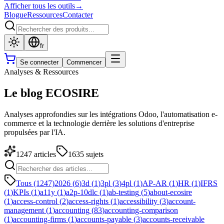
Afficher tous les outils
→
Blogue
Ressources
Contacter
fr
Se connecter
Commencer
Analyses & Ressources
Le blog ECOSIRE
Analyses approfondies sur les intégrations Odoo, l'automatisation e-
commerce et la technologie derrière les solutions d'entreprise
propulsées par l'IA.
1247
articles
1635
sujets
Tous (1247)
2026
(
6
)
3d
(
1
)
3pl
(
3
)
4pl
(
1
)
AP-AR
(
1
)
HR
(
1
)
IFRS
(
1
)
KPIs
(
1
)
a11y
(
1
)
a2p-10dlc
(
1
)
ab-testing
(
5
)
about-ecosire
(
1
)
access-control
(
2
)
access-rights
(
1
)
accessibility
(
3
)
account-
management
(
1
)
accounting
(
83
)
accounting-comparison
(
1
)
accounting-firms
(
1
)
accounts-payable
(
3
)
accounts-receivable