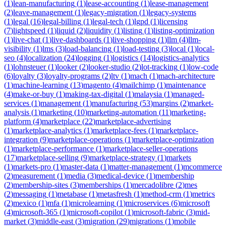
(
1
)
lean-manufacturing
(
1
)
lease-accounting
(
1
)
lease-management
(
2
)
leave-management
(
1
)
legacy-migration
(
1
)
legacy-systems
(
1
)
legal
(
16
)
legal-billing
(
1
)
legal-tech
(
1
)
lgpd
(
1
)
licensing
(
7
)
lightspeed
(
1
)
liquid
(
2
)
liquidity
(
1
)
listing
(
1
)
listing-optimization
(
1
)
live-chat
(
1
)
live-dashboards
(
1
)
live-shopping
(
1
)
llm
(
4
)
llm-
visibility
(
1
)
lms
(
3
)
load-balancing
(
1
)
load-testing
(
3
)
local
(
1
)
local-
seo
(
4
)
localization
(
24
)
logging
(
1
)
logistics
(
14
)
logistics-analytics
(
1
)
lohnsteuer
(
1
)
looker
(
2
)
looker-studio
(
2
)
lot-tracking
(
1
)
low-code
(
6
)
loyalty
(
3
)
loyalty-programs
(
2
)
ltv
(
1
)
mach
(
1
)
mach-architecture
(
1
)
machine-learning
(
13
)
magento
(
4
)
mailchimp
(
1
)
maintenance
(
4
)
make-or-buy
(
1
)
making-tax-digital
(
1
)
malaysia
(
1
)
managed-
services
(
1
)
management
(
1
)
manufacturing
(
53
)
margins
(
2
)
market-
analysis
(
1
)
marketing
(
10
)
marketing-automation
(
11
)
marketing-
platform
(
4
)
marketplace
(
22
)
marketplace-advertising
(
1
)
marketplace-analytics
(
1
)
marketplace-fees
(
1
)
marketplace-
integration
(
9
)
marketplace-operations
(
1
)
marketplace-optimization
(
1
)
marketplace-performance
(
1
)
marketplace-seller-operations
(
17
)
marketplace-selling
(
9
)
marketplace-strategy
(
1
)
markets
(
1
)
markets-pro
(
1
)
master-data
(
1
)
matter-management
(
1
)
mcommerce
(
2
)
measurement
(
1
)
media
(
3
)
medical-device
(
1
)
membership
(
2
)
membership-sites
(
3
)
memberships
(
1
)
mercadolibre
(
2
)
mes
(
2
)
messaging
(
1
)
metabase
(
1
)
metasfresh
(
1
)
method-crm
(
1
)
metrics
(
2
)
mexico
(
1
)
mfa
(
1
)
microlearning
(
1
)
microservices
(
6
)
microsoft
(
4
)
microsoft-365
(
1
)
microsoft-copilot
(
1
)
microsoft-fabric
(
3
)
mid-
market
(
3
)
middle-east
(
3
)
migration
(
29
)
migrations
(
1
)
mobile