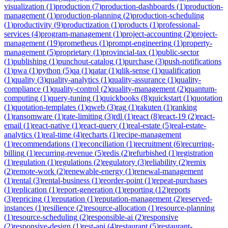
visualization
(
1
)
production
(
7
)
production-dashboards
(
1
)
production-
management
(
1
)
production-planning
(
2
)
production-scheduling
(
1
)
productivity
(
9
)
productization
(
1
)
products
(
1
)
professional-
services
(
4
)
program-management
(
1
)
project-accounting
(
2
)
project-
management
(
19
)
prometheus
(
1
)
prompt-engineering
(
1
)
property-
management
(
5
)
proprietary
(
1
)
provincial-tax
(
1
)
public-sector
(
1
)
publishing
(
1
)
punchout-catalog
(
1
)
purchase
(
3
)
push-notifications
(
1
)
pwa
(
1
)
python
(
5
)
qa
(
1
)
qatar
(
1
)
qlik-sense
(
1
)
qualification
(
1
)
quality
(
3
)
quality-analytics
(
1
)
quality-assurance
(
1
)
quality-
compliance
(
1
)
quality-control
(
2
)
quality-management
(
2
)
quantum-
computing
(
1
)
query-tuning
(
1
)
quickbooks
(
8
)
quickstart
(
1
)
quotation
(
1
)
quotation-templates
(
1
)
qweb
(
3
)
rag
(
1
)
rakuten
(
1
)
ranking
(
1
)
ransomware
(
1
)
rate-limiting
(
3
)
rdl
(
1
)
react
(
8
)
react-19
(
2
)
react-
email
(
1
)
react-native
(
1
)
react-query
(
1
)
real-estate
(
5
)
real-estate-
analytics
(
1
)
real-time
(
4
)
recharts
(
1
)
recipe-management
(
1
)
recommendations
(
1
)
reconciliation
(
1
)
recruitment
(
6
)
recurring-
billing
(
1
)
recurring-revenue
(
5
)
redis
(
2
)
refurbished
(
1
)
registration
(
1
)
regulation
(
1
)
regulations
(
2
)
regulatory
(
3
)
reliability
(
2
)
remix
(
2
)
remote-work
(
2
)
renewable-energy
(
1
)
renewal-management
(
1
)
rental
(
3
)
rental-business
(
1
)
reorder-point
(
1
)
repeat-purchases
(
1
)
replication
(
1
)
report-generation
(
1
)
reporting
(
12
)
reports
(
3
)
repricing
(
1
)
reputation
(
1
)
reputation-management
(
2
)
reserved-
instances
(
1
)
resilience
(
2
)
resource-allocation
(
1
)
resource-planning
(
1
)
resource-scheduling
(
2
)
responsible-ai
(
2
)
responsive
(
2
)
responsive-design
(
1
)
rest-api
(
4
)
restaurant
(
5
)
restaurant-