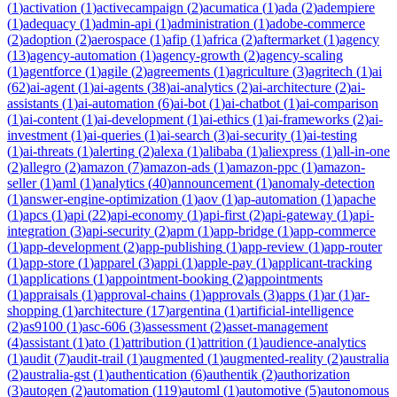
(
1
)
activation
(
1
)
activecampaign
(
2
)
acumatica
(
1
)
ada
(
2
)
adempiere
(
1
)
adequacy
(
1
)
admin-api
(
1
)
administration
(
1
)
adobe-commerce
(
2
)
adoption
(
2
)
aerospace
(
1
)
afip
(
1
)
africa
(
2
)
aftermarket
(
1
)
agency
(
13
)
agency-automation
(
1
)
agency-growth
(
2
)
agency-scaling
(
1
)
agentforce
(
1
)
agile
(
2
)
agreements
(
1
)
agriculture
(
3
)
agritech
(
1
)
ai
(
62
)
ai-agent
(
1
)
ai-agents
(
38
)
ai-analytics
(
2
)
ai-architecture
(
2
)
ai-
assistants
(
1
)
ai-automation
(
6
)
ai-bot
(
1
)
ai-chatbot
(
1
)
ai-comparison
(
1
)
ai-content
(
1
)
ai-development
(
1
)
ai-ethics
(
1
)
ai-frameworks
(
2
)
ai-
investment
(
1
)
ai-queries
(
1
)
ai-search
(
3
)
ai-security
(
1
)
ai-testing
(
1
)
ai-threats
(
1
)
alerting
(
2
)
alexa
(
1
)
alibaba
(
1
)
aliexpress
(
1
)
all-in-one
(
2
)
allegro
(
2
)
amazon
(
7
)
amazon-ads
(
1
)
amazon-ppc
(
1
)
amazon-
seller
(
1
)
aml
(
1
)
analytics
(
40
)
announcement
(
1
)
anomaly-detection
(
1
)
answer-engine-optimization
(
1
)
aov
(
1
)
ap-automation
(
1
)
apache
(
1
)
apcs
(
1
)
api
(
22
)
api-economy
(
1
)
api-first
(
2
)
api-gateway
(
1
)
api-
integration
(
3
)
api-security
(
2
)
apm
(
1
)
app-bridge
(
1
)
app-commerce
(
1
)
app-development
(
2
)
app-publishing
(
1
)
app-review
(
1
)
app-router
(
1
)
app-store
(
1
)
apparel
(
3
)
appi
(
1
)
apple-pay
(
1
)
applicant-tracking
(
1
)
applications
(
1
)
appointment-booking
(
2
)
appointments
(
1
)
appraisals
(
1
)
approval-chains
(
1
)
approvals
(
3
)
apps
(
1
)
ar
(
1
)
ar-
shopping
(
1
)
architecture
(
17
)
argentina
(
1
)
artificial-intelligence
(
2
)
as9100
(
1
)
asc-606
(
3
)
assessment
(
2
)
asset-management
(
4
)
assistant
(
1
)
ato
(
1
)
attribution
(
1
)
attrition
(
1
)
audience-analytics
(
1
)
audit
(
7
)
audit-trail
(
1
)
augmented
(
1
)
augmented-reality
(
2
)
australia
(
2
)
australia-gst
(
1
)
authentication
(
6
)
authentik
(
2
)
authorization
(
3
)
autogen
(
2
)
automation
(
119
)
automl
(
1
)
automotive
(
5
)
autonomous