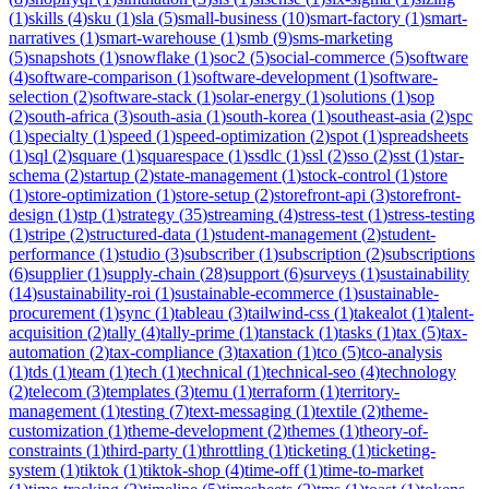
(
1
)
skills
(
4
)
sku
(
1
)
sla
(
5
)
small-business
(
10
)
smart-factory
(
1
)
smart-
narratives
(
1
)
smart-warehouse
(
1
)
smb
(
9
)
sms-marketing
(
5
)
snapshots
(
1
)
snowflake
(
1
)
soc2
(
5
)
social-commerce
(
5
)
software
(
4
)
software-comparison
(
1
)
software-development
(
1
)
software-
selection
(
2
)
software-stack
(
1
)
solar-energy
(
1
)
solutions
(
1
)
sop
(
2
)
south-africa
(
3
)
south-asia
(
1
)
south-korea
(
1
)
southeast-asia
(
2
)
spc
(
1
)
specialty
(
1
)
speed
(
1
)
speed-optimization
(
2
)
spot
(
1
)
spreadsheets
(
1
)
sql
(
2
)
square
(
1
)
squarespace
(
1
)
ssdlc
(
1
)
ssl
(
2
)
sso
(
2
)
sst
(
1
)
star-
schema
(
2
)
startup
(
2
)
state-management
(
1
)
stock-control
(
1
)
store
(
1
)
store-optimization
(
1
)
store-setup
(
2
)
storefront-api
(
3
)
storefront-
design
(
1
)
stp
(
1
)
strategy
(
35
)
streaming
(
4
)
stress-test
(
1
)
stress-testing
(
1
)
stripe
(
2
)
structured-data
(
1
)
student-management
(
2
)
student-
performance
(
1
)
studio
(
3
)
subscriber
(
1
)
subscription
(
2
)
subscriptions
(
6
)
supplier
(
1
)
supply-chain
(
28
)
support
(
6
)
surveys
(
1
)
sustainability
(
14
)
sustainability-roi
(
1
)
sustainable-ecommerce
(
1
)
sustainable-
procurement
(
1
)
sync
(
1
)
tableau
(
3
)
tailwind-css
(
1
)
takealot
(
1
)
talent-
acquisition
(
2
)
tally
(
4
)
tally-prime
(
1
)
tanstack
(
1
)
tasks
(
1
)
tax
(
5
)
tax-
automation
(
2
)
tax-compliance
(
3
)
taxation
(
1
)
tco
(
5
)
tco-analysis
(
1
)
tds
(
1
)
team
(
1
)
tech
(
1
)
technical
(
1
)
technical-seo
(
4
)
technology
(
2
)
telecom
(
3
)
templates
(
3
)
temu
(
1
)
terraform
(
1
)
territory-
management
(
1
)
testing
(
7
)
text-messaging
(
1
)
textile
(
2
)
theme-
customization
(
1
)
theme-development
(
2
)
themes
(
1
)
theory-of-
constraints
(
1
)
third-party
(
1
)
throttling
(
1
)
ticketing
(
1
)
ticketing-
system
(
1
)
tiktok
(
1
)
tiktok-shop
(
4
)
time-off
(
1
)
time-to-market