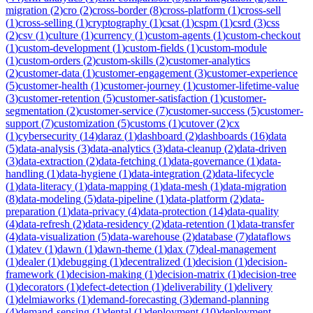
migration
(
2
)
cro
(
2
)
cross-border
(
8
)
cross-platform
(
1
)
cross-sell
(
1
)
cross-selling
(
1
)
cryptography
(
1
)
csat
(
1
)
cspm
(
1
)
csrd
(
3
)
css
(
2
)
csv
(
1
)
culture
(
1
)
currency
(
1
)
custom-agents
(
1
)
custom-checkout
(
1
)
custom-development
(
1
)
custom-fields
(
1
)
custom-module
(
1
)
custom-orders
(
2
)
custom-skills
(
2
)
customer-analytics
(
2
)
customer-data
(
1
)
customer-engagement
(
3
)
customer-experience
(
5
)
customer-health
(
1
)
customer-journey
(
1
)
customer-lifetime-value
(
3
)
customer-retention
(
5
)
customer-satisfaction
(
1
)
customer-
segmentation
(
2
)
customer-service
(
7
)
customer-success
(
5
)
customer-
support
(
7
)
customization
(
5
)
customs
(
1
)
cutover
(
2
)
cx
(
1
)
cybersecurity
(
14
)
daraz
(
1
)
dashboard
(
2
)
dashboards
(
16
)
data
(
5
)
data-analysis
(
3
)
data-analytics
(
3
)
data-cleanup
(
2
)
data-driven
(
3
)
data-extraction
(
2
)
data-fetching
(
1
)
data-governance
(
1
)
data-
handling
(
1
)
data-hygiene
(
1
)
data-integration
(
2
)
data-lifecycle
(
1
)
data-literacy
(
1
)
data-mapping
(
1
)
data-mesh
(
1
)
data-migration
(
8
)
data-modeling
(
5
)
data-pipeline
(
1
)
data-platform
(
2
)
data-
preparation
(
1
)
data-privacy
(
4
)
data-protection
(
14
)
data-quality
(
4
)
data-refresh
(
2
)
data-residency
(
2
)
data-retention
(
1
)
data-transfer
(
4
)
data-visualization
(
5
)
data-warehouse
(
2
)
database
(
7
)
dataflows
(
1
)
datev
(
1
)
dawn
(
1
)
dawn-theme
(
1
)
dax
(
7
)
deal-management
(
1
)
dealer
(
1
)
debugging
(
1
)
decentralized
(
1
)
decision
(
1
)
decision-
framework
(
1
)
decision-making
(
1
)
decision-matrix
(
1
)
decision-tree
(
1
)
decorators
(
1
)
defect-detection
(
1
)
deliverability
(
1
)
delivery
(
1
)
delmiaworks
(
1
)
demand-forecasting
(
3
)
demand-planning
(
4
)
demand-sensing
(
1
)
dental
(
1
)
deployment
(
10
)
deployment-