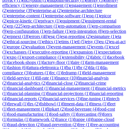
privacy
(
1
)
encryption
(
1
)
endpoint-security
(
1
)
energy
(
3
)
energy-
efficiency
(
1
)
energy-management
(
1
)
engagement
(
1
)
enrollment
(
2
)
enterprise
(
39
)
enterprise-ai
(
2
)
enterprise-architecture
(
1
)
enterprise-content
(
1
)
enterprise-software
(
1
)
eoq
(
1
)
epicor
(
2
)
epicor-kinetic
(
1
)
eprivacy
(
1
)
equipment
(
2
)
equipment-rental
(
2
)
erp
(
225
)
erp-architecture
(
1
)
erp-automation
(
1
)
erp-comparison
(
9
)
erp-configuration
(
1
)
erp-failure
(
1
)
erp-integration
(
8
)
erp-selection
(
2
)
erpnext
(
18
)
errors
(
40
)
esg
(
5
)
esg-reporting
(
2
)
esignature
(
1
)
eta
(
2
)
ethical-sourcing
(
1
)
ethics
(
1
)
etims
(
1
)
etl
(
5
)
etsy
(
3
)
eu
(
2
)
eu-ai-act
(
1
)
europe
(
2
)
evaluation
(
3
)
event-management
(
2
)
events
(
1
)
excel
(
3
)
exchanges
(
1
)
executive-reporting
(
1
)
expansion
(
1
)
expectations
(
1
)
expo
(
1
)
export-compliance
(
1
)
extensibility
(
2
)
fabric
(
1
)
facebook
(
1
)
facebook-shops
(
1
)
factory-floor
(
1
)
faire
(
1
)
farm-management
(
1
)
fashion
(
6
)
fattura-elettronica
(
1
)
fba
(
1
)
fbr
(
2
)
fda
(
1
)
fda-
compliance
(
3
)
features
(
1
)
fec
(
1
)
fedramp
(
1
)
field-management
(
1
)
field-service
(
1
)
fill-rate
(
1
)
finance
(
10
)
financial-analysis
(
2
)
financial-analytics
(
2
)
financial-close
(
2
)
financial-crime
(
1
)
financial-dashboard
(
1
)
financial-management
(
1
)
financial-metrics
(
1
)
financial-planning
(
1
)
financial-projections
(
1
)
financial-reporting
(
4
)
financial-reports
(
2
)
financial-services
(
3
)
fine-tuning
(
1
)
fintech
(
3
)
firewall
(
1
)
firs
(
2
)
fishbowl
(
1
)
fitment-data
(
1
)
fitness
(
1
)
fleet
(
1
)
fleet-management
(
1
)
flipkart
(
2
)
food-beverage
(
4
)
food-cost
(
1
)
food-manufacturing
(
1
)
food-safety
(
1
)
forecasting
(
9
)
forex
(
1
)
formulas
(
1
)
framework
(
2
)
france
(
1
)
frappe
(
4
)
frappe-cloud
(
1
)
fraud-detection
(
2
)
fraud-prevention
(
2
)
free
(
1
)
free-accounting