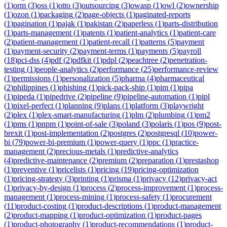
(
1
)
orm
(
3
)
oss
(
1
)
otto
(
3
)
outsourcing
(
3
)
owasp
(
1
)
owl
(
2
)
ownership
(
1
)
ozon
(
1
)
packaging
(
2
)
page-objects
(
1
)
paginated-reports
(
1
)
pagination
(
1
)
pajak
(
1
)
pakistan
(
2
)
paperless
(
1
)
parts-distribution
(
1
)
parts-management
(
1
)
patents
(
1
)
patient-analytics
(
1
)
patient-care
(
2
)
patient-management
(
1
)
patient-recall
(
1
)
patterns
(
5
)
payment
(
1
)
payment-security
(
2
)
payment-terms
(
1
)
payments
(
5
)
payroll
(
18
)
pci-dss
(
4
)
pdf
(
2
)
pdfkit
(
1
)
pdpl
(
2
)
peachtree
(
2
)
penetration-
testing
(
1
)
people-analytics
(
2
)
performance
(
25
)
performance-review
(
1
)
permissions
(
1
)
personalization
(
5
)
pharma
(
4
)
pharmaceutical
(
2
)
philippines
(
1
)
phishing
(
1
)
pick-pack-ship
(
1
)
pim
(
1
)
pipa
(
1
)
pipeda
(
1
)
pipedrive
(
2
)
pipeline
(
9
)
pipeline-automation
(
1
)
pipl
(
1
)
pixel-perfect
(
1
)
planning
(
9
)
plans
(
1
)
platform
(
3
)
playwright
(
2
)
plex
(
1
)
plex-smart-manufacturing
(
1
)
plm
(
2
)
plumbing
(
1
)
pm2
(
1
)
pms
(
1
)
pnpm
(
1
)
point-of-sale
(
3
)
poland
(
3
)
polaris
(
1
)
pos
(
9
)
post-
brexit
(
1
)
post-implementation
(
2
)
postgres
(
2
)
postgresql
(
10
)
power-
bi
(
79
)
power-bi-premium
(
1
)
power-query
(
1
)
ppc
(
1
)
practice-
management
(
2
)
precious-metals
(
1
)
predictive-analytics
(
4
)
predictive-maintenance
(
2
)
premium
(
2
)
preparation
(
1
)
prestashop
(
1
)
preventive
(
1
)
pricelists
(
1
)
pricing
(
19
)
pricing-optimization
(
1
)
pricing-strategy
(
3
)
printing
(
1
)
prisma
(
1
)
privacy
(
12
)
privacy-act
(
1
)
privacy-by-design
(
1
)
process
(
2
)
process-improvement
(
1
)
process-
management
(
1
)
process-mining
(
1
)
process-safety
(
1
)
procurement
(
11
)
product-costing
(
1
)
product-descriptions
(
1
)
product-management
(
2
)
product-mapping
(
1
)
product-optimization
(
1
)
product-pages
(
1
)
product-photography
(
1
)
product-recommendations
(
1
)
product-