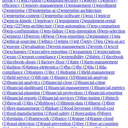
privacy
(
1
)
encryption
(
1
)
endpoint-security
(
1
)
energy
(
3
)
energy-
efficiency
(
1
)
energy-management
(
1
)
engagement
(
1
)
enrollment
(
2
)
enterprise
(
39
)
enterprise-ai
(
2
)
enterprise-architecture
(
1
)
enterprise-content
(
1
)
enterprise-software
(
1
)
eoq
(
1
)
epicor
(
2
)
epicor-kinetic
(
1
)
eprivacy
(
1
)
equipment
(
2
)
equipment-rental
(
2
)
erp
(
225
)
erp-architecture
(
1
)
erp-automation
(
1
)
erp-comparison
(
9
)
erp-configuration
(
1
)
erp-failure
(
1
)
erp-integration
(
8
)
erp-selection
(
2
)
erpnext
(
18
)
errors
(
40
)
esg
(
5
)
esg-reporting
(
2
)
esignature
(
1
)
eta
(
2
)
ethical-sourcing
(
1
)
ethics
(
1
)
etims
(
1
)
etl
(
5
)
etsy
(
3
)
eu
(
2
)
eu-ai-act
(
1
)
europe
(
2
)
evaluation
(
3
)
event-management
(
2
)
events
(
1
)
excel
(
3
)
exchanges
(
1
)
executive-reporting
(
1
)
expansion
(
1
)
expectations
(
1
)
expo
(
1
)
export-compliance
(
1
)
extensibility
(
2
)
fabric
(
1
)
facebook
(
1
)
facebook-shops
(
1
)
factory-floor
(
1
)
faire
(
1
)
farm-management
(
1
)
fashion
(
6
)
fattura-elettronica
(
1
)
fba
(
1
)
fbr
(
2
)
fda
(
1
)
fda-
compliance
(
3
)
features
(
1
)
fec
(
1
)
fedramp
(
1
)
field-management
(
1
)
field-service
(
1
)
fill-rate
(
1
)
finance
(
10
)
financial-analysis
(
2
)
financial-analytics
(
2
)
financial-close
(
2
)
financial-crime
(
1
)
financial-dashboard
(
1
)
financial-management
(
1
)
financial-metrics
(
1
)
financial-planning
(
1
)
financial-projections
(
1
)
financial-reporting
(
4
)
financial-reports
(
2
)
financial-services
(
3
)
fine-tuning
(
1
)
fintech
(
3
)
firewall
(
1
)
firs
(
2
)
fishbowl
(
1
)
fitment-data
(
1
)
fitness
(
1
)
fleet
(
1
)
fleet-management
(
1
)
flipkart
(
2
)
food-beverage
(
4
)
food-cost
(
1
)
food-manufacturing
(
1
)
food-safety
(
1
)
forecasting
(
9
)
forex
(
1
)
formulas
(
1
)
framework
(
2
)
france
(
1
)
frappe
(
4
)
frappe-cloud
(
1
)
fraud-detection
(
2
)
fraud-prevention
(
2
)
free
(
1
)
free-accounting