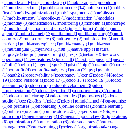
(
1
)
mobile-analytics
(
1
)
mobile-app
(
1
)
mobile-apps
(
1
)
mobile-bi
(
1
)
mobile-checkout
(
1
)
mobile-commerce
(
14
)
mobile-cro
(
1
)
mobile-
first
(
1
)
mobile-optimization
(
1
)
mobile-payments
(
1
)
mobile-seo
(
1
)
mobile-strategy
(
1
)
mobile-ux
(
1
)
modernization
(
1
)
modules
(
2
)
monday
(
3
)
monetization
(
2
)
monitoring
(
8
)
monolith
(
1
)
monorepo
(
2
)
month-end
(
1
)
month-end-close
(
2
)
mps
(
1
)
mrp
(
6
)
mtd
(
1
)
multi-
agent
(
5
)
multi-channel
(
13
)
multi-cloud
(
1
)
multi-company
(
3
)
multi-
country
(
2
)
multi-currency
(
6
)
multi-entity
(
2
)
multi-location
(
4
)
multi-
market
(
1
)
multi-marketplace
(
1
)
multi-tenancy
(
1
)
multi-tenant
(
4
)
multilingual
(
1
)
myinvois
(
1
)
n8n
(
1
)
native-app
(
1
)
natural-
language
(
2
)
ndpr
(
1
)
nearshoring
(
1
)
nestjs
(
5
)
netsuite
(
5
)
network-
operations
(
1
)
new-features
(
3
)
next-intl
(
1
)
next-js
(
1
)
nextjs
(
4
)
nexus
(
2
)
nfe
(
1
)
nginx
(
1
)
nigeria
(
3
)
nis2
(
1
)
nist
(
1
)
nlp
(
1
)
no-code
(
6
)
nodejs
(
1
)
nonprofit
(
4
)
nonprofit-analytics
(
1
)
noon
(
2
)
nps
(
1
)
oauth
(
1
)
oauth2
(
2
)
observability
(
4
)
occupancy
(
1
)
ocr
(
2
)
odoo
(
446
)
odoo
19
(
1
)
odoo versions
(
1
)
odoo-17
(
1
)
odoo-18
(
1
)
odoo-19
(
16
)
odoo-
accounting
(
6
)
odoo-crm
(
5
)
odoo-development
(
8
)
odoo-
implementation
(
1
)
odoo-integration
(
1
)
odoo-inventory
(
5
)
odoo-iot
(
1
)
odoo-manufacturing
(
4
)
odoo-modules
(
1
)
odoo-pos
(
1
)
odoo-
studio
(
1
)
oee
(
2
)
ofbiz
(
1
)
oidc
(
2
)
okrs
(
1
)
omnichannel
(
4
)
on-premise
(
1
)
on-premises
(
1
)
onboarding
(
6
)
online-courses
(
2
)
online-learning
(
2
)
online-reputation
(
1
)
online-store-2.0
(
1
)
open-source
(
6
)
open-
source-bi
(
1
)
open-source-erp
(
13
)
openai
(
1
)
openclaw
(
85
)
operations
(
6
)
optimization
(
21
)
orchestration
(
6
)
order-accuracy
(
1
)
order-
management
(
2
)
order-routing
(
1
)
orders
(
1
)
organizational-change