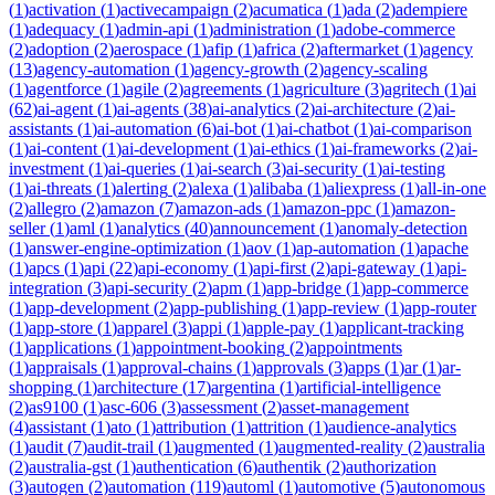
(
1
)
activation
(
1
)
activecampaign
(
2
)
acumatica
(
1
)
ada
(
2
)
adempiere
(
1
)
adequacy
(
1
)
admin-api
(
1
)
administration
(
1
)
adobe-commerce
(
2
)
adoption
(
2
)
aerospace
(
1
)
afip
(
1
)
africa
(
2
)
aftermarket
(
1
)
agency
(
13
)
agency-automation
(
1
)
agency-growth
(
2
)
agency-scaling
(
1
)
agentforce
(
1
)
agile
(
2
)
agreements
(
1
)
agriculture
(
3
)
agritech
(
1
)
ai
(
62
)
ai-agent
(
1
)
ai-agents
(
38
)
ai-analytics
(
2
)
ai-architecture
(
2
)
ai-
assistants
(
1
)
ai-automation
(
6
)
ai-bot
(
1
)
ai-chatbot
(
1
)
ai-comparison
(
1
)
ai-content
(
1
)
ai-development
(
1
)
ai-ethics
(
1
)
ai-frameworks
(
2
)
ai-
investment
(
1
)
ai-queries
(
1
)
ai-search
(
3
)
ai-security
(
1
)
ai-testing
(
1
)
ai-threats
(
1
)
alerting
(
2
)
alexa
(
1
)
alibaba
(
1
)
aliexpress
(
1
)
all-in-one
(
2
)
allegro
(
2
)
amazon
(
7
)
amazon-ads
(
1
)
amazon-ppc
(
1
)
amazon-
seller
(
1
)
aml
(
1
)
analytics
(
40
)
announcement
(
1
)
anomaly-detection
(
1
)
answer-engine-optimization
(
1
)
aov
(
1
)
ap-automation
(
1
)
apache
(
1
)
apcs
(
1
)
api
(
22
)
api-economy
(
1
)
api-first
(
2
)
api-gateway
(
1
)
api-
integration
(
3
)
api-security
(
2
)
apm
(
1
)
app-bridge
(
1
)
app-commerce
(
1
)
app-development
(
2
)
app-publishing
(
1
)
app-review
(
1
)
app-router
(
1
)
app-store
(
1
)
apparel
(
3
)
appi
(
1
)
apple-pay
(
1
)
applicant-tracking
(
1
)
applications
(
1
)
appointment-booking
(
2
)
appointments
(
1
)
appraisals
(
1
)
approval-chains
(
1
)
approvals
(
3
)
apps
(
1
)
ar
(
1
)
ar-
shopping
(
1
)
architecture
(
17
)
argentina
(
1
)
artificial-intelligence
(
2
)
as9100
(
1
)
asc-606
(
3
)
assessment
(
2
)
asset-management
(
4
)
assistant
(
1
)
ato
(
1
)
attribution
(
1
)
attrition
(
1
)
audience-analytics
(
1
)
audit
(
7
)
audit-trail
(
1
)
augmented
(
1
)
augmented-reality
(
2
)
australia
(
2
)
australia-gst
(
1
)
authentication
(
6
)
authentik
(
2
)
authorization
(
3
)
autogen
(
2
)
automation
(
119
)
automl
(
1
)
automotive
(
5
)
autonomous