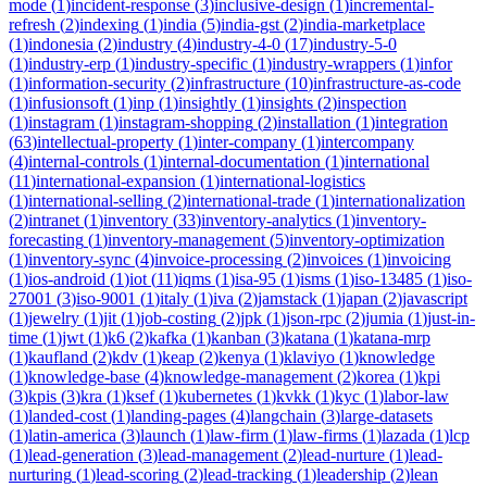
mode
(
1
)
incident-response
(
3
)
inclusive-design
(
1
)
incremental-
refresh
(
2
)
indexing
(
1
)
india
(
5
)
india-gst
(
2
)
india-marketplace
(
1
)
indonesia
(
2
)
industry
(
4
)
industry-4-0
(
17
)
industry-5-0
(
1
)
industry-erp
(
1
)
industry-specific
(
1
)
industry-wrappers
(
1
)
infor
(
1
)
information-security
(
2
)
infrastructure
(
10
)
infrastructure-as-code
(
1
)
infusionsoft
(
1
)
inp
(
1
)
insightly
(
1
)
insights
(
2
)
inspection
(
1
)
instagram
(
1
)
instagram-shopping
(
2
)
installation
(
1
)
integration
(
63
)
intellectual-property
(
1
)
inter-company
(
1
)
intercompany
(
4
)
internal-controls
(
1
)
internal-documentation
(
1
)
international
(
11
)
international-expansion
(
1
)
international-logistics
(
1
)
international-selling
(
2
)
international-trade
(
1
)
internationalization
(
2
)
intranet
(
1
)
inventory
(
33
)
inventory-analytics
(
1
)
inventory-
forecasting
(
1
)
inventory-management
(
5
)
inventory-optimization
(
1
)
inventory-sync
(
4
)
invoice-processing
(
2
)
invoices
(
1
)
invoicing
(
1
)
ios-android
(
1
)
iot
(
11
)
iqms
(
1
)
isa-95
(
1
)
isms
(
1
)
iso-13485
(
1
)
iso-
27001
(
3
)
iso-9001
(
1
)
italy
(
1
)
iva
(
2
)
jamstack
(
1
)
japan
(
2
)
javascript
(
1
)
jewelry
(
1
)
jit
(
1
)
job-costing
(
2
)
jpk
(
1
)
json-rpc
(
2
)
jumia
(
1
)
just-in-
time
(
1
)
jwt
(
1
)
k6
(
2
)
kafka
(
1
)
kanban
(
3
)
katana
(
1
)
katana-mrp
(
1
)
kaufland
(
2
)
kdv
(
1
)
keap
(
2
)
kenya
(
1
)
klaviyo
(
1
)
knowledge
(
1
)
knowledge-base
(
4
)
knowledge-management
(
2
)
korea
(
1
)
kpi
(
3
)
kpis
(
3
)
kra
(
1
)
ksef
(
1
)
kubernetes
(
1
)
kvkk
(
1
)
kyc
(
1
)
labor-law
(
1
)
landed-cost
(
1
)
landing-pages
(
4
)
langchain
(
3
)
large-datasets
(
1
)
latin-america
(
3
)
launch
(
1
)
law-firm
(
1
)
law-firms
(
1
)
lazada
(
1
)
lcp
(
1
)
lead-generation
(
3
)
lead-management
(
2
)
lead-nurture
(
1
)
lead-
nurturing
(
1
)
lead-scoring
(
2
)
lead-tracking
(
1
)
leadership
(
2
)
lean