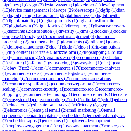
pipelines
(
1
)
design
(
2
)
design-system
(
1
)
developer
(
1
)
development
(
13
)
device-management
(
1
)
devops
(
29
)
devsecops
(
1
)
dgfip
(
1
)
dian
(
1
)
digital
(
1
)
digital-adoption
(
1
)
digital-business
(
1
)
digital-health
(
1
)
digital-maturity
(
1
)
digital-products
(
1
)
digital-transformation
(
22
)
digital-twin
(
2
)
digital-twins
(
1
)
directquery
(
1
)
disaster-recovery
(
1
)
discounts
(
2
)
distribution
(
4
)
diversity
(
1
)
dms
(
2
)
docker
(
3
)
docker-
compose
(
1
)
doctype
(
1
)
document-management
(
3
)
document-
processing
(
2
)
documentation
(
2
)
documents
(
4
)
dolibarr
(
1
)
domo
(
1
)
donor-management
(
2
)
dpa
(
1
)
dpdp
(
1
)
dpo
(
1
)
drip-campaigns
(
1
)
drip-content
(
1
)
drizzle
(
3
)
drizzle-orm
(
2
)
dropshipping
(
3
)
dubai
(
1
)
dynamic-pricing
(
3
)
dynamics-365
(
4
)
e-commerce
(
2
)
e-factura
(
1
)
e-faktur
(
1
)
e-fatura
(
1
)
e-invoicing
(
5
)
e-way-bill
(
1
)
e2e
(
2
)
eaa
(
1
)
ebay
(
3
)
ec2
(
1
)
ecm
(
1
)
ecommerce
(
178
)
ecommerce-analytics
(
3
)
ecommerce-costs
(
1
)
ecommerce-logistics
(
1
)
ecommerce-
marketing
(
2
)
ecommerce-metrics
(
2
)
ecommerce-operations
(
2
)
ecommerce-platform
(
2
)
ecommerce-reporting
(
1
)
ecommerce-
scaling
(
1
)
ecommerce-security
(
1
)
ecommerce-seo
(
3
)
ecommerce-
shipping
(
1
)
ecommerce-technology
(
1
)
ecommerce-trends
(
1
)
ecosire
(
7
)
ecosystem
(
1
)
edge-computing
(
2
)
edi
(
1
)
editorial
(
1
)
edr
(
1
)
edtech
(
1
)
education
(
4
)
education-analytics
(
1
)
efficiency
(
8
)
egypt
(
2
)
electronics
(
1
)
emag
(
1
)
email
(
2
)
email-marketing
(
10
)
email-
sequences
(
1
)
email-templates
(
1
)
embedded
(
2
)
embedded-analytics
(
5
)
embedded-apps
(
1
)
emissions
(
1
)
employee-development
(
1
)
employee-engagement
(
1
)
employee-management
(
3
)
employee-