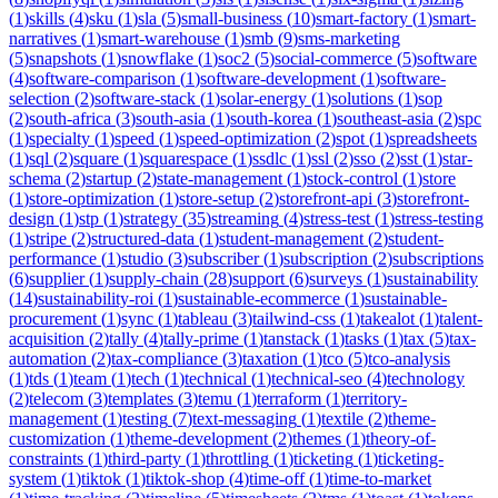
(
1
)
skills
(
4
)
sku
(
1
)
sla
(
5
)
small-business
(
10
)
smart-factory
(
1
)
smart-
narratives
(
1
)
smart-warehouse
(
1
)
smb
(
9
)
sms-marketing
(
5
)
snapshots
(
1
)
snowflake
(
1
)
soc2
(
5
)
social-commerce
(
5
)
software
(
4
)
software-comparison
(
1
)
software-development
(
1
)
software-
selection
(
2
)
software-stack
(
1
)
solar-energy
(
1
)
solutions
(
1
)
sop
(
2
)
south-africa
(
3
)
south-asia
(
1
)
south-korea
(
1
)
southeast-asia
(
2
)
spc
(
1
)
specialty
(
1
)
speed
(
1
)
speed-optimization
(
2
)
spot
(
1
)
spreadsheets
(
1
)
sql
(
2
)
square
(
1
)
squarespace
(
1
)
ssdlc
(
1
)
ssl
(
2
)
sso
(
2
)
sst
(
1
)
star-
schema
(
2
)
startup
(
2
)
state-management
(
1
)
stock-control
(
1
)
store
(
1
)
store-optimization
(
1
)
store-setup
(
2
)
storefront-api
(
3
)
storefront-
design
(
1
)
stp
(
1
)
strategy
(
35
)
streaming
(
4
)
stress-test
(
1
)
stress-testing
(
1
)
stripe
(
2
)
structured-data
(
1
)
student-management
(
2
)
student-
performance
(
1
)
studio
(
3
)
subscriber
(
1
)
subscription
(
2
)
subscriptions
(
6
)
supplier
(
1
)
supply-chain
(
28
)
support
(
6
)
surveys
(
1
)
sustainability
(
14
)
sustainability-roi
(
1
)
sustainable-ecommerce
(
1
)
sustainable-
procurement
(
1
)
sync
(
1
)
tableau
(
3
)
tailwind-css
(
1
)
takealot
(
1
)
talent-
acquisition
(
2
)
tally
(
4
)
tally-prime
(
1
)
tanstack
(
1
)
tasks
(
1
)
tax
(
5
)
tax-
automation
(
2
)
tax-compliance
(
3
)
taxation
(
1
)
tco
(
5
)
tco-analysis
(
1
)
tds
(
1
)
team
(
1
)
tech
(
1
)
technical
(
1
)
technical-seo
(
4
)
technology
(
2
)
telecom
(
3
)
templates
(
3
)
temu
(
1
)
terraform
(
1
)
territory-
management
(
1
)
testing
(
7
)
text-messaging
(
1
)
textile
(
2
)
theme-
customization
(
1
)
theme-development
(
2
)
themes
(
1
)
theory-of-
constraints
(
1
)
third-party
(
1
)
throttling
(
1
)
ticketing
(
1
)
ticketing-
system
(
1
)
tiktok
(
1
)
tiktok-shop
(
4
)
time-off
(
1
)
time-to-market