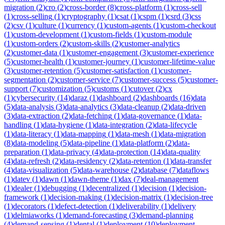
migration
(
2
)
cro
(
2
)
cross-border
(
8
)
cross-platform
(
1
)
cross-sell
(
1
)
cross-selling
(
1
)
cryptography
(
1
)
csat
(
1
)
cspm
(
1
)
csrd
(
3
)
css
(
2
)
csv
(
1
)
culture
(
1
)
currency
(
1
)
custom-agents
(
1
)
custom-checkout
(
1
)
custom-development
(
1
)
custom-fields
(
1
)
custom-module
(
1
)
custom-orders
(
2
)
custom-skills
(
2
)
customer-analytics
(
2
)
customer-data
(
1
)
customer-engagement
(
3
)
customer-experience
(
5
)
customer-health
(
1
)
customer-journey
(
1
)
customer-lifetime-value
(
3
)
customer-retention
(
5
)
customer-satisfaction
(
1
)
customer-
segmentation
(
2
)
customer-service
(
7
)
customer-success
(
5
)
customer-
support
(
7
)
customization
(
5
)
customs
(
1
)
cutover
(
2
)
cx
(
1
)
cybersecurity
(
14
)
daraz
(
1
)
dashboard
(
2
)
dashboards
(
16
)
data
(
5
)
data-analysis
(
3
)
data-analytics
(
3
)
data-cleanup
(
2
)
data-driven
(
3
)
data-extraction
(
2
)
data-fetching
(
1
)
data-governance
(
1
)
data-
handling
(
1
)
data-hygiene
(
1
)
data-integration
(
2
)
data-lifecycle
(
1
)
data-literacy
(
1
)
data-mapping
(
1
)
data-mesh
(
1
)
data-migration
(
8
)
data-modeling
(
5
)
data-pipeline
(
1
)
data-platform
(
2
)
data-
preparation
(
1
)
data-privacy
(
4
)
data-protection
(
14
)
data-quality
(
4
)
data-refresh
(
2
)
data-residency
(
2
)
data-retention
(
1
)
data-transfer
(
4
)
data-visualization
(
5
)
data-warehouse
(
2
)
database
(
7
)
dataflows
(
1
)
datev
(
1
)
dawn
(
1
)
dawn-theme
(
1
)
dax
(
7
)
deal-management
(
1
)
dealer
(
1
)
debugging
(
1
)
decentralized
(
1
)
decision
(
1
)
decision-
framework
(
1
)
decision-making
(
1
)
decision-matrix
(
1
)
decision-tree
(
1
)
decorators
(
1
)
defect-detection
(
1
)
deliverability
(
1
)
delivery
(
1
)
delmiaworks
(
1
)
demand-forecasting
(
3
)
demand-planning
(
4
)
demand-sensing
(
1
)
dental
(
1
)
deployment
(
10
)
deployment-