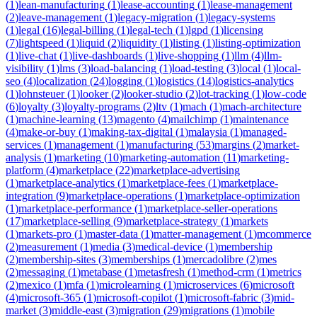
(
1
)
lean-manufacturing
(
1
)
lease-accounting
(
1
)
lease-management
(
2
)
leave-management
(
1
)
legacy-migration
(
1
)
legacy-systems
(
1
)
legal
(
16
)
legal-billing
(
1
)
legal-tech
(
1
)
lgpd
(
1
)
licensing
(
7
)
lightspeed
(
1
)
liquid
(
2
)
liquidity
(
1
)
listing
(
1
)
listing-optimization
(
1
)
live-chat
(
1
)
live-dashboards
(
1
)
live-shopping
(
1
)
llm
(
4
)
llm-
visibility
(
1
)
lms
(
3
)
load-balancing
(
1
)
load-testing
(
3
)
local
(
1
)
local-
seo
(
4
)
localization
(
24
)
logging
(
1
)
logistics
(
14
)
logistics-analytics
(
1
)
lohnsteuer
(
1
)
looker
(
2
)
looker-studio
(
2
)
lot-tracking
(
1
)
low-code
(
6
)
loyalty
(
3
)
loyalty-programs
(
2
)
ltv
(
1
)
mach
(
1
)
mach-architecture
(
1
)
machine-learning
(
13
)
magento
(
4
)
mailchimp
(
1
)
maintenance
(
4
)
make-or-buy
(
1
)
making-tax-digital
(
1
)
malaysia
(
1
)
managed-
services
(
1
)
management
(
1
)
manufacturing
(
53
)
margins
(
2
)
market-
analysis
(
1
)
marketing
(
10
)
marketing-automation
(
11
)
marketing-
platform
(
4
)
marketplace
(
22
)
marketplace-advertising
(
1
)
marketplace-analytics
(
1
)
marketplace-fees
(
1
)
marketplace-
integration
(
9
)
marketplace-operations
(
1
)
marketplace-optimization
(
1
)
marketplace-performance
(
1
)
marketplace-seller-operations
(
17
)
marketplace-selling
(
9
)
marketplace-strategy
(
1
)
markets
(
1
)
markets-pro
(
1
)
master-data
(
1
)
matter-management
(
1
)
mcommerce
(
2
)
measurement
(
1
)
media
(
3
)
medical-device
(
1
)
membership
(
2
)
membership-sites
(
3
)
memberships
(
1
)
mercadolibre
(
2
)
mes
(
2
)
messaging
(
1
)
metabase
(
1
)
metasfresh
(
1
)
method-crm
(
1
)
metrics
(
2
)
mexico
(
1
)
mfa
(
1
)
microlearning
(
1
)
microservices
(
6
)
microsoft
(
4
)
microsoft-365
(
1
)
microsoft-copilot
(
1
)
microsoft-fabric
(
3
)
mid-
market
(
3
)
middle-east
(
3
)
migration
(
29
)
migrations
(
1
)
mobile