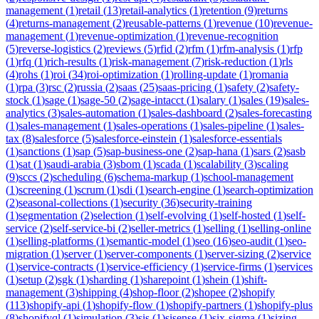
management
(
1
)
retail
(
13
)
retail-analytics
(
1
)
retention
(
9
)
returns
(
4
)
returns-management
(
2
)
reusable-patterns
(
1
)
revenue
(
10
)
revenue-
management
(
1
)
revenue-optimization
(
1
)
revenue-recognition
(
5
)
reverse-logistics
(
2
)
reviews
(
5
)
rfid
(
2
)
rfm
(
1
)
rfm-analysis
(
1
)
rfp
(
1
)
rfq
(
1
)
rich-results
(
1
)
risk-management
(
7
)
risk-reduction
(
1
)
rls
(
4
)
rohs
(
1
)
roi
(
34
)
roi-optimization
(
1
)
rolling-update
(
1
)
romania
(
1
)
rpa
(
3
)
rsc
(
2
)
russia
(
2
)
saas
(
25
)
saas-pricing
(
1
)
safety
(
2
)
safety-
stock
(
1
)
sage
(
1
)
sage-50
(
2
)
sage-intacct
(
1
)
salary
(
1
)
sales
(
19
)
sales-
analytics
(
3
)
sales-automation
(
1
)
sales-dashboard
(
2
)
sales-forecasting
(
1
)
sales-management
(
1
)
sales-operations
(
1
)
sales-pipeline
(
1
)
sales-
tax
(
8
)
salesforce
(
5
)
salesforce-einstein
(
1
)
salesforce-essentials
(
1
)
sanctions
(
1
)
sap
(
5
)
sap-business-one
(
2
)
sap-hana
(
1
)
sars
(
2
)
sasb
(
1
)
sat
(
1
)
saudi-arabia
(
3
)
sbom
(
1
)
scada
(
1
)
scalability
(
3
)
scaling
(
9
)
sccs
(
2
)
scheduling
(
6
)
schema-markup
(
1
)
school-management
(
1
)
screening
(
1
)
scrum
(
1
)
sdi
(
1
)
search-engine
(
1
)
search-optimization
(
2
)
seasonal-collections
(
1
)
security
(
36
)
security-training
(
1
)
segmentation
(
2
)
selection
(
1
)
self-evolving
(
1
)
self-hosted
(
1
)
self-
service
(
2
)
self-service-bi
(
2
)
seller-metrics
(
1
)
selling
(
1
)
selling-online
(
1
)
selling-platforms
(
1
)
semantic-model
(
1
)
seo
(
16
)
seo-audit
(
1
)
seo-
migration
(
1
)
server
(
1
)
server-components
(
1
)
server-sizing
(
2
)
service
(
1
)
service-contracts
(
1
)
service-efficiency
(
1
)
service-firms
(
1
)
services
(
1
)
setup
(
2
)
sgk
(
1
)
sharding
(
1
)
sharepoint
(
1
)
shein
(
1
)
shift-
management
(
3
)
shipping
(
4
)
shop-floor
(
2
)
shopee
(
2
)
shopify
(
113
)
shopify-api
(
1
)
shopify-flow
(
1
)
shopify-partners
(
1
)
shopify-plus
(
8
)
shopifyql
(
1
)
simulation
(
3
)
sis
(
1
)
sisense
(
1
)
six-sigma
(
1
)
sizing