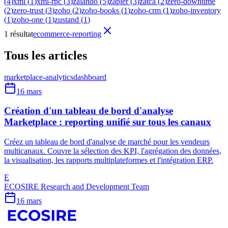
(
4
)
xml
(
1
)
xml-rpc
(
3
)
zalando
(
5
)
zapier
(
3
)
zatca
(
2
)
zero-downtime
(
2
)
zero-trust
(
3
)
zoho
(
2
)
zoho-books
(
1
)
zoho-crm
(
1
)
zoho-inventory
(
1
)
zoho-one
(
1
)
zustand
(
1
)
1 résultat
ecommerce-reporting
Tous les articles
marketplace-analytics
dashboard
16 mars
Création d'un tableau de bord d'analyse
Marketplace : reporting unifié sur tous les canaux
Créez un tableau de bord d'analyse de marché pour les vendeurs
multicanaux. Couvre la sélection des KPI, l'agrégation des données,
la visualisation, les rapports multiplateformes et l'intégration ERP.
E
ECOSIRE Research and Development Team
16 mars