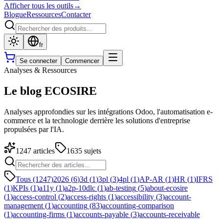
Afficher tous les outils
→
Blogue
Ressources
Contacter
fr
Se connecter
Commencer
Analyses & Ressources
Le blog ECOSIRE
Analyses approfondies sur les intégrations Odoo, l'automatisation e-
commerce et la technologie derrière les solutions d'entreprise
propulsées par l'IA.
1247
articles
1635
sujets
Tous (1247)
2026
(
6
)
3d
(
1
)
3pl
(
3
)
4pl
(
1
)
AP-AR
(
1
)
HR
(
1
)
IFRS
(
1
)
KPIs
(
1
)
a11y
(
1
)
a2p-10dlc
(
1
)
ab-testing
(
5
)
about-ecosire
(
1
)
access-control
(
2
)
access-rights
(
1
)
accessibility
(
3
)
account-
management
(
1
)
accounting
(
83
)
accounting-comparison
(
1
)
accounting-firms
(
1
)
accounts-payable
(
3
)
accounts-receivable