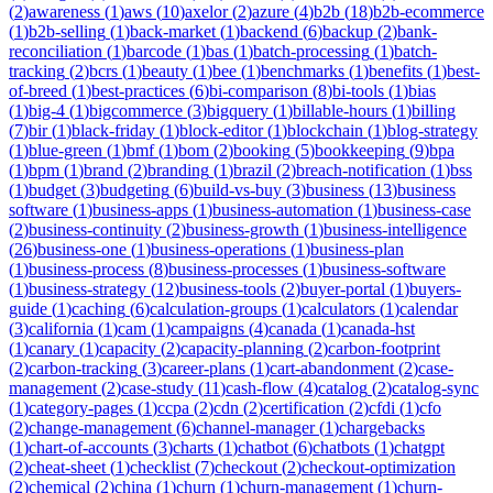
(
2
)
awareness
(
1
)
aws
(
10
)
axelor
(
2
)
azure
(
4
)
b2b
(
18
)
b2b-ecommerce
(
1
)
b2b-selling
(
1
)
back-market
(
1
)
backend
(
6
)
backup
(
2
)
bank-
reconciliation
(
1
)
barcode
(
1
)
bas
(
1
)
batch-processing
(
1
)
batch-
tracking
(
2
)
bcrs
(
1
)
beauty
(
1
)
bee
(
1
)
benchmarks
(
1
)
benefits
(
1
)
best-
of-breed
(
1
)
best-practices
(
6
)
bi-comparison
(
8
)
bi-tools
(
1
)
bias
(
1
)
big-4
(
1
)
bigcommerce
(
3
)
bigquery
(
1
)
billable-hours
(
1
)
billing
(
7
)
bir
(
1
)
black-friday
(
1
)
block-editor
(
1
)
blockchain
(
1
)
blog-strategy
(
1
)
blue-green
(
1
)
bmf
(
1
)
bom
(
2
)
booking
(
5
)
bookkeeping
(
9
)
bpa
(
1
)
bpm
(
1
)
brand
(
2
)
branding
(
1
)
brazil
(
2
)
breach-notification
(
1
)
bss
(
1
)
budget
(
3
)
budgeting
(
6
)
build-vs-buy
(
3
)
business
(
13
)
business
software
(
1
)
business-apps
(
1
)
business-automation
(
1
)
business-case
(
2
)
business-continuity
(
2
)
business-growth
(
1
)
business-intelligence
(
26
)
business-one
(
1
)
business-operations
(
1
)
business-plan
(
1
)
business-process
(
8
)
business-processes
(
1
)
business-software
(
1
)
business-strategy
(
12
)
business-tools
(
2
)
buyer-portal
(
1
)
buyers-
guide
(
1
)
caching
(
6
)
calculation-groups
(
1
)
calculators
(
1
)
calendar
(
3
)
california
(
1
)
cam
(
1
)
campaigns
(
4
)
canada
(
1
)
canada-hst
(
1
)
canary
(
1
)
capacity
(
2
)
capacity-planning
(
2
)
carbon-footprint
(
2
)
carbon-tracking
(
3
)
career-plans
(
1
)
cart-abandonment
(
2
)
case-
management
(
2
)
case-study
(
11
)
cash-flow
(
4
)
catalog
(
2
)
catalog-sync
(
1
)
category-pages
(
1
)
ccpa
(
2
)
cdn
(
2
)
certification
(
2
)
cfdi
(
1
)
cfo
(
2
)
change-management
(
6
)
channel-manager
(
1
)
chargebacks
(
1
)
chart-of-accounts
(
3
)
charts
(
1
)
chatbot
(
6
)
chatbots
(
1
)
chatgpt
(
2
)
cheat-sheet
(
1
)
checklist
(
7
)
checkout
(
2
)
checkout-optimization
(
2
)
chemical
(
2
)
china
(
1
)
churn
(
1
)
churn-management
(
1
)
churn-