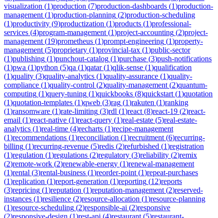
visualization
(
1
)
production
(
7
)
production-dashboards
(
1
)
production-
management
(
1
)
production-planning
(
2
)
production-scheduling
(
1
)
productivity
(
9
)
productization
(
1
)
products
(
1
)
professional-
services
(
4
)
program-management
(
1
)
project-accounting
(
2
)
project-
management
(
19
)
prometheus
(
1
)
prompt-engineering
(
1
)
property-
management
(
5
)
proprietary
(
1
)
provincial-tax
(
1
)
public-sector
(
1
)
publishing
(
1
)
punchout-catalog
(
1
)
purchase
(
3
)
push-notifications
(
1
)
pwa
(
1
)
python
(
5
)
qa
(
1
)
qatar
(
1
)
qlik-sense
(
1
)
qualification
(
1
)
quality
(
3
)
quality-analytics
(
1
)
quality-assurance
(
1
)
quality-
compliance
(
1
)
quality-control
(
2
)
quality-management
(
2
)
quantum-
computing
(
1
)
query-tuning
(
1
)
quickbooks
(
8
)
quickstart
(
1
)
quotation
(
1
)
quotation-templates
(
1
)
qweb
(
3
)
rag
(
1
)
rakuten
(
1
)
ranking
(
1
)
ransomware
(
1
)
rate-limiting
(
3
)
rdl
(
1
)
react
(
8
)
react-19
(
2
)
react-
email
(
1
)
react-native
(
1
)
react-query
(
1
)
real-estate
(
5
)
real-estate-
analytics
(
1
)
real-time
(
4
)
recharts
(
1
)
recipe-management
(
1
)
recommendations
(
1
)
reconciliation
(
1
)
recruitment
(
6
)
recurring-
billing
(
1
)
recurring-revenue
(
5
)
redis
(
2
)
refurbished
(
1
)
registration
(
1
)
regulation
(
1
)
regulations
(
2
)
regulatory
(
3
)
reliability
(
2
)
remix
(
2
)
remote-work
(
2
)
renewable-energy
(
1
)
renewal-management
(
1
)
rental
(
3
)
rental-business
(
1
)
reorder-point
(
1
)
repeat-purchases
(
1
)
replication
(
1
)
report-generation
(
1
)
reporting
(
12
)
reports
(
3
)
repricing
(
1
)
reputation
(
1
)
reputation-management
(
2
)
reserved-
instances
(
1
)
resilience
(
2
)
resource-allocation
(
1
)
resource-planning
(
1
)
resource-scheduling
(
2
)
responsible-ai
(
2
)
responsive
(
2
)
responsive-design
(
1
)
rest-api
(
4
)
restaurant
(
5
)
restaurant-