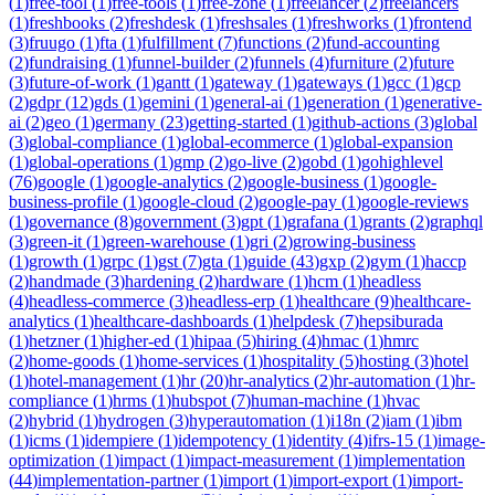
(
1
)
free-tool
(
1
)
free-tools
(
1
)
free-zone
(
1
)
freelancer
(
2
)
freelancers
(
1
)
freshbooks
(
2
)
freshdesk
(
1
)
freshsales
(
1
)
freshworks
(
1
)
frontend
(
3
)
fruugo
(
1
)
fta
(
1
)
fulfillment
(
7
)
functions
(
2
)
fund-accounting
(
2
)
fundraising
(
1
)
funnel-builder
(
2
)
funnels
(
4
)
furniture
(
2
)
future
(
3
)
future-of-work
(
1
)
gantt
(
1
)
gateway
(
1
)
gateways
(
1
)
gcc
(
1
)
gcp
(
2
)
gdpr
(
12
)
gds
(
1
)
gemini
(
1
)
general-ai
(
1
)
generation
(
1
)
generative-
ai
(
2
)
geo
(
1
)
germany
(
23
)
getting-started
(
1
)
github-actions
(
3
)
global
(
3
)
global-compliance
(
1
)
global-ecommerce
(
1
)
global-expansion
(
1
)
global-operations
(
1
)
gmp
(
2
)
go-live
(
2
)
gobd
(
1
)
gohighlevel
(
76
)
google
(
1
)
google-analytics
(
2
)
google-business
(
1
)
google-
business-profile
(
1
)
google-cloud
(
2
)
google-pay
(
1
)
google-reviews
(
1
)
governance
(
8
)
government
(
3
)
gpt
(
1
)
grafana
(
1
)
grants
(
2
)
graphql
(
3
)
green-it
(
1
)
green-warehouse
(
1
)
gri
(
2
)
growing-business
(
1
)
growth
(
1
)
grpc
(
1
)
gst
(
7
)
gta
(
1
)
guide
(
43
)
gxp
(
2
)
gym
(
1
)
haccp
(
2
)
handmade
(
3
)
hardening
(
2
)
hardware
(
1
)
hcm
(
1
)
headless
(
4
)
headless-commerce
(
3
)
headless-erp
(
1
)
healthcare
(
9
)
healthcare-
analytics
(
1
)
healthcare-dashboards
(
1
)
helpdesk
(
7
)
hepsiburada
(
1
)
hetzner
(
1
)
higher-ed
(
1
)
hipaa
(
5
)
hiring
(
4
)
hmac
(
1
)
hmrc
(
2
)
home-goods
(
1
)
home-services
(
1
)
hospitality
(
5
)
hosting
(
3
)
hotel
(
1
)
hotel-management
(
1
)
hr
(
20
)
hr-analytics
(
2
)
hr-automation
(
1
)
hr-
compliance
(
1
)
hrms
(
1
)
hubspot
(
7
)
human-machine
(
1
)
hvac
(
2
)
hybrid
(
1
)
hydrogen
(
3
)
hyperautomation
(
1
)
i18n
(
2
)
iam
(
1
)
ibm
(
1
)
icms
(
1
)
idempiere
(
1
)
idempotency
(
1
)
identity
(
4
)
ifrs-15
(
1
)
image-
optimization
(
1
)
impact
(
1
)
impact-measurement
(
1
)
implementation
(
44
)
implementation-partner
(
1
)
import
(
1
)
import-export
(
1
)
import-