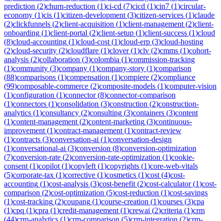
prediction
(
2
)
churn-reduction
(
1
)
ci-cd
(
7
)
cicd
(
1
)
cin7
(
1
)
circular-
economy
(
1
)
cis
(
1
)
citizen-development
(
3
)
citizen-services
(
1
)
claude
(
2
)
clickfunnels
(
2
)
client-acquisition
(
1
)
client-management
(
2
)
client-
onboarding
(
1
)
client-portal
(
2
)
client-setup
(
1
)
client-success
(
1
)
cloud
(
8
)
cloud-accounting
(
1
)
cloud-cost
(
1
)
cloud-erp
(
3
)
cloud-hosting
(
2
)
cloud-security
(
2
)
cloudflare
(
1
)
clover
(
1
)
clv
(
2
)
cmms
(
1
)
cohort-
analysis
(
2
)
collaboration
(
3
)
colombia
(
1
)
commission-tracking
(
1
)
community
(
3
)
company
(
1
)
company-story
(
1
)
comparison
(
88
)
comparisons
(
1
)
compensation
(
1
)
compiere
(
2
)
compliance
(
99
)
composable-commerce
(
2
)
composite-models
(
1
)
computer-vision
(
1
)
configuration
(
1
)
connector
(
8
)
connector-comparison
(
1
)
connectors
(
1
)
consolidation
(
3
)
construction
(
2
)
construction-
analytics
(
1
)
consultancy
(
2
)
consulting
(
3
)
containers
(
3
)
content
(
1
)
content-management
(
2
)
content-marketing
(
3
)
continuous-
improvement
(
1
)
contract-management
(
1
)
contract-review
(
1
)
contracts
(
3
)
conversation-ai
(
1
)
conversation-design
(
1
)
conversational-ai
(
3
)
conversion
(
8
)
conversion-optimization
(
7
)
conversion-rate
(
2
)
conversion-rate-optimization
(
1
)
cookie-
consent
(
1
)
copilot
(
1
)
copyleft
(
1
)
copyrights
(
1
)
core-web-vitals
(
5
)
corporate-tax
(
1
)
corrective
(
1
)
cosmetics
(
1
)
cost
(
4
)
cost-
accounting
(
1
)
cost-analysis
(
3
)
cost-benefit
(
2
)
cost-calculator
(
1
)
cost-
comparison
(
2
)
cost-optimization
(
5
)
cost-reduction
(
1
)
cost-savings
(
1
)
cost-tracking
(
2
)
coupang
(
1
)
course-creation
(
1
)
courses
(
3
)
cpa
(
1
)
cpq
(
1
)
cpra
(
1
)
credit-management
(
1
)
crewai
(
2
)
criteria
(
1
)
crm
(
44
)
crm-analytics
(
1
)
crm-comparison
(
5
)
crm-integration
(
2
)
crm-