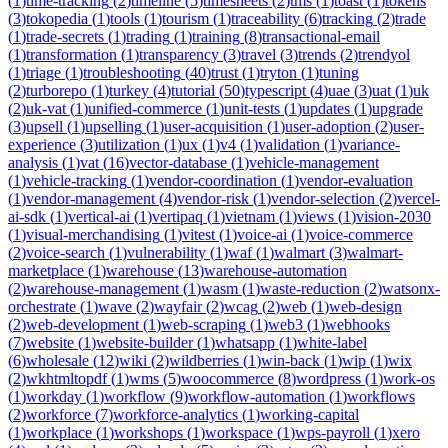
(
1
)
time-tracking
(
2
)
timeline
(
5
)
timesheets
(
2
)
tms
(
1
)
toast
(
1
)
tokens
(
3
)
tokopedia
(
1
)
tools
(
1
)
tourism
(
1
)
traceability
(
6
)
tracking
(
2
)
trade
(
1
)
trade-secrets
(
1
)
trading
(
1
)
training
(
8
)
transactional-email
(
1
)
transformation
(
1
)
transparency
(
3
)
travel
(
3
)
trends
(
2
)
trendyol
(
1
)
triage
(
1
)
troubleshooting
(
40
)
trust
(
1
)
tryton
(
1
)
tuning
(
2
)
turborepo
(
1
)
turkey
(
4
)
tutorial
(
50
)
typescript
(
4
)
uae
(
3
)
uat
(
1
)
uk
(
2
)
uk-vat
(
1
)
unified-commerce
(
1
)
unit-tests
(
1
)
updates
(
1
)
upgrade
(
3
)
upsell
(
1
)
upselling
(
1
)
user-acquisition
(
1
)
user-adoption
(
2
)
user-
experience
(
3
)
utilization
(
1
)
ux
(
1
)
v4
(
1
)
validation
(
1
)
variance-
analysis
(
1
)
vat
(
16
)
vector-database
(
1
)
vehicle-management
(
1
)
vehicle-tracking
(
1
)
vendor-coordination
(
1
)
vendor-evaluation
(
1
)
vendor-management
(
4
)
vendor-risk
(
1
)
vendor-selection
(
2
)
vercel-
ai-sdk
(
1
)
vertical-ai
(
1
)
vertipaq
(
1
)
vietnam
(
1
)
views
(
1
)
vision-2030
(
1
)
visual-merchandising
(
1
)
vitest
(
1
)
voice-ai
(
1
)
voice-commerce
(
2
)
voice-search
(
1
)
vulnerability
(
1
)
waf
(
1
)
walmart
(
3
)
walmart-
marketplace
(
1
)
warehouse
(
13
)
warehouse-automation
(
2
)
warehouse-management
(
1
)
wasm
(
1
)
waste-reduction
(
2
)
watsonx-
orchestrate
(
1
)
wave
(
2
)
wayfair
(
2
)
wcag
(
2
)
web
(
1
)
web-design
(
2
)
web-development
(
1
)
web-scraping
(
1
)
web3
(
1
)
webhooks
(
7
)
website
(
1
)
website-builder
(
1
)
whatsapp
(
1
)
white-label
(
6
)
wholesale
(
12
)
wiki
(
2
)
wildberries
(
1
)
win-back
(
1
)
wip
(
1
)
wix
(
2
)
wkhtmltopdf
(
1
)
wms
(
5
)
woocommerce
(
8
)
wordpress
(
1
)
work-os
(
1
)
workday
(
1
)
workflow
(
9
)
workflow-automation
(
1
)
workflows
(
2
)
workforce
(
7
)
workforce-analytics
(
1
)
working-capital
(
1
)
workplace
(
1
)
workshops
(
1
)
workspace
(
1
)
wps-payroll
(
1
)
xero