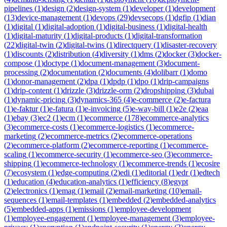
pipelines
(
1
)
design
(
2
)
design-system
(
1
)
developer
(
1
)
development
(
13
)
device-management
(
1
)
devops
(
29
)
devsecops
(
1
)
dgfip
(
1
)
dian
(
1
)
digital
(
1
)
digital-adoption
(
1
)
digital-business
(
1
)
digital-health
(
1
)
digital-maturity
(
1
)
digital-products
(
1
)
digital-transformation
(
22
)
digital-twin
(
2
)
digital-twins
(
1
)
directquery
(
1
)
disaster-recovery
(
1
)
discounts
(
2
)
distribution
(
4
)
diversity
(
1
)
dms
(
2
)
docker
(
3
)
docker-
compose
(
1
)
doctype
(
1
)
document-management
(
3
)
document-
processing
(
2
)
documentation
(
2
)
documents
(
4
)
dolibarr
(
1
)
domo
(
1
)
donor-management
(
2
)
dpa
(
1
)
dpdp
(
1
)
dpo
(
1
)
drip-campaigns
(
1
)
drip-content
(
1
)
drizzle
(
3
)
drizzle-orm
(
2
)
dropshipping
(
3
)
dubai
(
1
)
dynamic-pricing
(
3
)
dynamics-365
(
4
)
e-commerce
(
2
)
e-factura
(
1
)
e-faktur
(
1
)
e-fatura
(
1
)
e-invoicing
(
5
)
e-way-bill
(
1
)
e2e
(
2
)
eaa
(
1
)
ebay
(
3
)
ec2
(
1
)
ecm
(
1
)
ecommerce
(
178
)
ecommerce-analytics
(
3
)
ecommerce-costs
(
1
)
ecommerce-logistics
(
1
)
ecommerce-
marketing
(
2
)
ecommerce-metrics
(
2
)
ecommerce-operations
(
2
)
ecommerce-platform
(
2
)
ecommerce-reporting
(
1
)
ecommerce-
scaling
(
1
)
ecommerce-security
(
1
)
ecommerce-seo
(
3
)
ecommerce-
shipping
(
1
)
ecommerce-technology
(
1
)
ecommerce-trends
(
1
)
ecosire
(
7
)
ecosystem
(
1
)
edge-computing
(
2
)
edi
(
1
)
editorial
(
1
)
edr
(
1
)
edtech
(
1
)
education
(
4
)
education-analytics
(
1
)
efficiency
(
8
)
egypt
(
2
)
electronics
(
1
)
emag
(
1
)
email
(
2
)
email-marketing
(
10
)
email-
sequences
(
1
)
email-templates
(
1
)
embedded
(
2
)
embedded-analytics
(
5
)
embedded-apps
(
1
)
emissions
(
1
)
employee-development
(
1
)
employee-engagement
(
1
)
employee-management
(
3
)
employee-