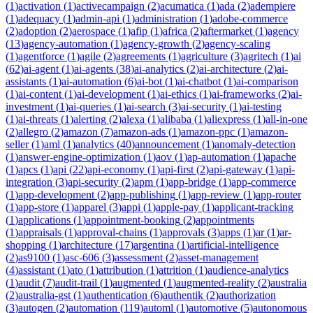
(
1
)
activation
(
1
)
activecampaign
(
2
)
acumatica
(
1
)
ada
(
2
)
adempiere
(
1
)
adequacy
(
1
)
admin-api
(
1
)
administration
(
1
)
adobe-commerce
(
2
)
adoption
(
2
)
aerospace
(
1
)
afip
(
1
)
africa
(
2
)
aftermarket
(
1
)
agency
(
13
)
agency-automation
(
1
)
agency-growth
(
2
)
agency-scaling
(
1
)
agentforce
(
1
)
agile
(
2
)
agreements
(
1
)
agriculture
(
3
)
agritech
(
1
)
ai
(
62
)
ai-agent
(
1
)
ai-agents
(
38
)
ai-analytics
(
2
)
ai-architecture
(
2
)
ai-
assistants
(
1
)
ai-automation
(
6
)
ai-bot
(
1
)
ai-chatbot
(
1
)
ai-comparison
(
1
)
ai-content
(
1
)
ai-development
(
1
)
ai-ethics
(
1
)
ai-frameworks
(
2
)
ai-
investment
(
1
)
ai-queries
(
1
)
ai-search
(
3
)
ai-security
(
1
)
ai-testing
(
1
)
ai-threats
(
1
)
alerting
(
2
)
alexa
(
1
)
alibaba
(
1
)
aliexpress
(
1
)
all-in-one
(
2
)
allegro
(
2
)
amazon
(
7
)
amazon-ads
(
1
)
amazon-ppc
(
1
)
amazon-
seller
(
1
)
aml
(
1
)
analytics
(
40
)
announcement
(
1
)
anomaly-detection
(
1
)
answer-engine-optimization
(
1
)
aov
(
1
)
ap-automation
(
1
)
apache
(
1
)
apcs
(
1
)
api
(
22
)
api-economy
(
1
)
api-first
(
2
)
api-gateway
(
1
)
api-
integration
(
3
)
api-security
(
2
)
apm
(
1
)
app-bridge
(
1
)
app-commerce
(
1
)
app-development
(
2
)
app-publishing
(
1
)
app-review
(
1
)
app-router
(
1
)
app-store
(
1
)
apparel
(
3
)
appi
(
1
)
apple-pay
(
1
)
applicant-tracking
(
1
)
applications
(
1
)
appointment-booking
(
2
)
appointments
(
1
)
appraisals
(
1
)
approval-chains
(
1
)
approvals
(
3
)
apps
(
1
)
ar
(
1
)
ar-
shopping
(
1
)
architecture
(
17
)
argentina
(
1
)
artificial-intelligence
(
2
)
as9100
(
1
)
asc-606
(
3
)
assessment
(
2
)
asset-management
(
4
)
assistant
(
1
)
ato
(
1
)
attribution
(
1
)
attrition
(
1
)
audience-analytics
(
1
)
audit
(
7
)
audit-trail
(
1
)
augmented
(
1
)
augmented-reality
(
2
)
australia
(
2
)
australia-gst
(
1
)
authentication
(
6
)
authentik
(
2
)
authorization
(
3
)
autogen
(
2
)
automation
(
119
)
automl
(
1
)
automotive
(
5
)
autonomous