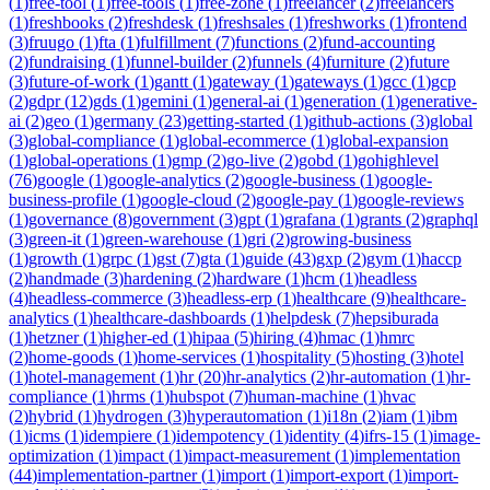
(
1
)
free-tool
(
1
)
free-tools
(
1
)
free-zone
(
1
)
freelancer
(
2
)
freelancers
(
1
)
freshbooks
(
2
)
freshdesk
(
1
)
freshsales
(
1
)
freshworks
(
1
)
frontend
(
3
)
fruugo
(
1
)
fta
(
1
)
fulfillment
(
7
)
functions
(
2
)
fund-accounting
(
2
)
fundraising
(
1
)
funnel-builder
(
2
)
funnels
(
4
)
furniture
(
2
)
future
(
3
)
future-of-work
(
1
)
gantt
(
1
)
gateway
(
1
)
gateways
(
1
)
gcc
(
1
)
gcp
(
2
)
gdpr
(
12
)
gds
(
1
)
gemini
(
1
)
general-ai
(
1
)
generation
(
1
)
generative-
ai
(
2
)
geo
(
1
)
germany
(
23
)
getting-started
(
1
)
github-actions
(
3
)
global
(
3
)
global-compliance
(
1
)
global-ecommerce
(
1
)
global-expansion
(
1
)
global-operations
(
1
)
gmp
(
2
)
go-live
(
2
)
gobd
(
1
)
gohighlevel
(
76
)
google
(
1
)
google-analytics
(
2
)
google-business
(
1
)
google-
business-profile
(
1
)
google-cloud
(
2
)
google-pay
(
1
)
google-reviews
(
1
)
governance
(
8
)
government
(
3
)
gpt
(
1
)
grafana
(
1
)
grants
(
2
)
graphql
(
3
)
green-it
(
1
)
green-warehouse
(
1
)
gri
(
2
)
growing-business
(
1
)
growth
(
1
)
grpc
(
1
)
gst
(
7
)
gta
(
1
)
guide
(
43
)
gxp
(
2
)
gym
(
1
)
haccp
(
2
)
handmade
(
3
)
hardening
(
2
)
hardware
(
1
)
hcm
(
1
)
headless
(
4
)
headless-commerce
(
3
)
headless-erp
(
1
)
healthcare
(
9
)
healthcare-
analytics
(
1
)
healthcare-dashboards
(
1
)
helpdesk
(
7
)
hepsiburada
(
1
)
hetzner
(
1
)
higher-ed
(
1
)
hipaa
(
5
)
hiring
(
4
)
hmac
(
1
)
hmrc
(
2
)
home-goods
(
1
)
home-services
(
1
)
hospitality
(
5
)
hosting
(
3
)
hotel
(
1
)
hotel-management
(
1
)
hr
(
20
)
hr-analytics
(
2
)
hr-automation
(
1
)
hr-
compliance
(
1
)
hrms
(
1
)
hubspot
(
7
)
human-machine
(
1
)
hvac
(
2
)
hybrid
(
1
)
hydrogen
(
3
)
hyperautomation
(
1
)
i18n
(
2
)
iam
(
1
)
ibm
(
1
)
icms
(
1
)
idempiere
(
1
)
idempotency
(
1
)
identity
(
4
)
ifrs-15
(
1
)
image-
optimization
(
1
)
impact
(
1
)
impact-measurement
(
1
)
implementation
(
44
)
implementation-partner
(
1
)
import
(
1
)
import-export
(
1
)
import-