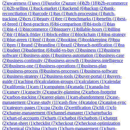
(
2
)
awareness
(
1
)
aws
(
10
)
axelor
(
2
)
azure
(
4
)
b2b
(
18
)
b2b-ecommerce
(
1
)
b2b-selling
(
1
)
back-market
(
1
)
backend
(
6
)
backup
(
2
)
bank-
reconciliation
(
1
)
barcode
(
1
)
bas
(
1
)
batch-processing
(
1
)
batch-
tracking
(
2
)
bcrs
(
1
)
beauty
(
1
)
bee
(
1
)
benchmarks
(
1
)
benefits
(
1
)
best-
of-breed
(
1
)
best-practices
(
6
)
bi-comparison
(
8
)
bi-tools
(
1
)
bias
(
1
)
big-4
(
1
)
bigcommerce
(
3
)
bigquery
(
1
)
billable-hours
(
1
)
billing
(
7
)
bir
(
1
)
black-friday
(
1
)
block-editor
(
1
)
blockchain
(
1
)
blog-strategy
(
1
)
blue-green
(
1
)
bmf
(
1
)
bom
(
2
)
booking
(
5
)
bookkeeping
(
9
)
bpa
(
1
)
bpm
(
1
)
brand
(
2
)
branding
(
1
)
brazil
(
2
)
breach-notification
(
1
)
bss
(
1
)
budget
(
3
)
budgeting
(
6
)
build-vs-buy
(
3
)
business
(
13
)
business
software
(
1
)
business-apps
(
1
)
business-automation
(
1
)
business-case
(
2
)
business-continuity
(
2
)
business-growth
(
1
)
business-intelligence
(
26
)
business-one
(
1
)
business-operations
(
1
)
business-plan
(
1
)
business-process
(
8
)
business-processes
(
1
)
business-software
(
1
)
business-strategy
(
12
)
business-tools
(
2
)
buyer-portal
(
1
)
buyers-
guide
(
1
)
caching
(
6
)
calculation-groups
(
1
)
calculators
(
1
)
calendar
(
3
)
california
(
1
)
cam
(
1
)
campaigns
(
4
)
canada
(
1
)
canada-hst
(
1
)
canary
(
1
)
capacity
(
2
)
capacity-planning
(
2
)
carbon-footprint
(
2
)
carbon-tracking
(
3
)
career-plans
(
1
)
cart-abandonment
(
2
)
case-
management
(
2
)
case-study
(
11
)
cash-flow
(
4
)
catalog
(
2
)
catalog-sync
(
1
)
category-pages
(
1
)
ccpa
(
2
)
cdn
(
2
)
certification
(
2
)
cfdi
(
1
)
cfo
(
2
)
change-management
(
6
)
channel-manager
(
1
)
chargebacks
(
1
)
chart-of-accounts
(
3
)
charts
(
1
)
chatbot
(
6
)
chatbots
(
1
)
chatgpt
(
2
)
cheat-sheet
(
1
)
checklist
(
7
)
checkout
(
2
)
checkout-optimization
(
2
)
chemical
(
2
)
china
(
1
)
churn
(
1
)
churn-management
(
1
)
churn-