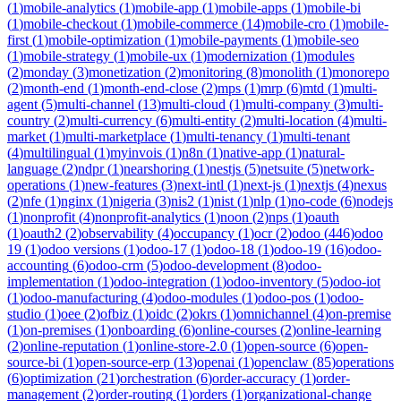
(
1
)
mobile-analytics
(
1
)
mobile-app
(
1
)
mobile-apps
(
1
)
mobile-bi
(
1
)
mobile-checkout
(
1
)
mobile-commerce
(
14
)
mobile-cro
(
1
)
mobile-
first
(
1
)
mobile-optimization
(
1
)
mobile-payments
(
1
)
mobile-seo
(
1
)
mobile-strategy
(
1
)
mobile-ux
(
1
)
modernization
(
1
)
modules
(
2
)
monday
(
3
)
monetization
(
2
)
monitoring
(
8
)
monolith
(
1
)
monorepo
(
2
)
month-end
(
1
)
month-end-close
(
2
)
mps
(
1
)
mrp
(
6
)
mtd
(
1
)
multi-
agent
(
5
)
multi-channel
(
13
)
multi-cloud
(
1
)
multi-company
(
3
)
multi-
country
(
2
)
multi-currency
(
6
)
multi-entity
(
2
)
multi-location
(
4
)
multi-
market
(
1
)
multi-marketplace
(
1
)
multi-tenancy
(
1
)
multi-tenant
(
4
)
multilingual
(
1
)
myinvois
(
1
)
n8n
(
1
)
native-app
(
1
)
natural-
language
(
2
)
ndpr
(
1
)
nearshoring
(
1
)
nestjs
(
5
)
netsuite
(
5
)
network-
operations
(
1
)
new-features
(
3
)
next-intl
(
1
)
next-js
(
1
)
nextjs
(
4
)
nexus
(
2
)
nfe
(
1
)
nginx
(
1
)
nigeria
(
3
)
nis2
(
1
)
nist
(
1
)
nlp
(
1
)
no-code
(
6
)
nodejs
(
1
)
nonprofit
(
4
)
nonprofit-analytics
(
1
)
noon
(
2
)
nps
(
1
)
oauth
(
1
)
oauth2
(
2
)
observability
(
4
)
occupancy
(
1
)
ocr
(
2
)
odoo
(
446
)
odoo
19
(
1
)
odoo versions
(
1
)
odoo-17
(
1
)
odoo-18
(
1
)
odoo-19
(
16
)
odoo-
accounting
(
6
)
odoo-crm
(
5
)
odoo-development
(
8
)
odoo-
implementation
(
1
)
odoo-integration
(
1
)
odoo-inventory
(
5
)
odoo-iot
(
1
)
odoo-manufacturing
(
4
)
odoo-modules
(
1
)
odoo-pos
(
1
)
odoo-
studio
(
1
)
oee
(
2
)
ofbiz
(
1
)
oidc
(
2
)
okrs
(
1
)
omnichannel
(
4
)
on-premise
(
1
)
on-premises
(
1
)
onboarding
(
6
)
online-courses
(
2
)
online-learning
(
2
)
online-reputation
(
1
)
online-store-2.0
(
1
)
open-source
(
6
)
open-
source-bi
(
1
)
open-source-erp
(
13
)
openai
(
1
)
openclaw
(
85
)
operations
(
6
)
optimization
(
21
)
orchestration
(
6
)
order-accuracy
(
1
)
order-
management
(
2
)
order-routing
(
1
)
orders
(
1
)
organizational-change