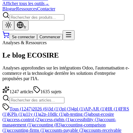
Afficher tous les outils
→
Blogue
Ressources
Contacter
fr
Se connecter
Commencer
Analyses & Ressources
Le blog ECOSIRE
Analyses approfondies sur les intégrations Odoo, l'automatisation e-
commerce et la technologie derrière les solutions d'entreprise
propulsées par l'IA.
1247
articles
1635
sujets
Tous (1247)
2026
(
6
)
3d
(
1
)
3pl
(
3
)
4pl
(
1
)
AP-AR
(
1
)
HR
(
1
)
IFRS
(
1
)
KPIs
(
1
)
a11y
(
1
)
a2p-10dlc
(
1
)
ab-testing
(
5
)
about-ecosire
(
1
)
access-control
(
2
)
access-rights
(
1
)
accessibility
(
3
)
account-
management
(
1
)
accounting
(
83
)
accounting-comparison
(
1
)
accounting-firms
(
1
)
accounts-payable
(
3
)
accounts-receivable