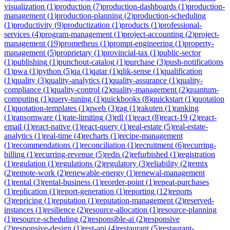
visualization
(
1
)
production
(
7
)
production-dashboards
(
1
)
production-
management
(
1
)
production-planning
(
2
)
production-scheduling
(
1
)
productivity
(
9
)
productization
(
1
)
products
(
1
)
professional-
services
(
4
)
program-management
(
1
)
project-accounting
(
2
)
project-
management
(
19
)
prometheus
(
1
)
prompt-engineering
(
1
)
property-
management
(
5
)
proprietary
(
1
)
provincial-tax
(
1
)
public-sector
(
1
)
publishing
(
1
)
punchout-catalog
(
1
)
purchase
(
3
)
push-notifications
(
1
)
pwa
(
1
)
python
(
5
)
qa
(
1
)
qatar
(
1
)
qlik-sense
(
1
)
qualification
(
1
)
quality
(
3
)
quality-analytics
(
1
)
quality-assurance
(
1
)
quality-
compliance
(
1
)
quality-control
(
2
)
quality-management
(
2
)
quantum-
computing
(
1
)
query-tuning
(
1
)
quickbooks
(
8
)
quickstart
(
1
)
quotation
(
1
)
quotation-templates
(
1
)
qweb
(
3
)
rag
(
1
)
rakuten
(
1
)
ranking
(
1
)
ransomware
(
1
)
rate-limiting
(
3
)
rdl
(
1
)
react
(
8
)
react-19
(
2
)
react-
email
(
1
)
react-native
(
1
)
react-query
(
1
)
real-estate
(
5
)
real-estate-
analytics
(
1
)
real-time
(
4
)
recharts
(
1
)
recipe-management
(
1
)
recommendations
(
1
)
reconciliation
(
1
)
recruitment
(
6
)
recurring-
billing
(
1
)
recurring-revenue
(
5
)
redis
(
2
)
refurbished
(
1
)
registration
(
1
)
regulation
(
1
)
regulations
(
2
)
regulatory
(
3
)
reliability
(
2
)
remix
(
2
)
remote-work
(
2
)
renewable-energy
(
1
)
renewal-management
(
1
)
rental
(
3
)
rental-business
(
1
)
reorder-point
(
1
)
repeat-purchases
(
1
)
replication
(
1
)
report-generation
(
1
)
reporting
(
12
)
reports
(
3
)
repricing
(
1
)
reputation
(
1
)
reputation-management
(
2
)
reserved-
instances
(
1
)
resilience
(
2
)
resource-allocation
(
1
)
resource-planning
(
1
)
resource-scheduling
(
2
)
responsible-ai
(
2
)
responsive
(
2
)
responsive-design
(
1
)
rest-api
(
4
)
restaurant
(
5
)
restaurant-