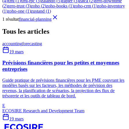
(
4
)
xml
(
1
)
xml-rpc
(
3
)
zalando
(
5
)
zapier
(
3
)
zatca
(
2
)
zero-downtime
(
2
)
zero-trust
(
3
)
zoho
(
2
)
zoho-books
(
1
)
zoho-crm
(
1
)
zoho-inventory
(
1
)
zoho-one
(
1
)
zustand
(
1
)
1 résultat
financial-planning
Tous les articles
accounting
forecasting
19 mars
Prévisions financières pour les petites et moyennes
entreprises
Guide pratique de prévisions financières pour les PME couvrant les
modèles basés sur les facteurs, les méthodes de prévision des
revenus, la planification de scénarios, la projection des flux de
trésorerie et les outils de tableau de bord.
E
ECOSIRE Research and Development Team
19 mars