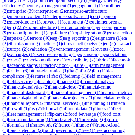
privacy
(
1
)
encryption
(
1
)
endpoint-security
(
1
)
energy
(
3
)
energy-
efficiency
(
1
)
energy-management
(
1
)
engagement
(
1
)
enrollment
(
2
)
enterprise
(
39
)
enterprise-ai
(
2
)
enterprise-architecture
(
1
)
enterprise-content
(
1
)
enterprise-software
(
1
)
eoq
(
1
)
epicor
(
2
)
epicor-kinetic
(
1
)
eprivacy
(
1
)
equipment
(
2
)
equipment-rental
(
2
)
erp
(
225
)
erp-architecture
(
1
)
erp-automation
(
1
)
erp-comparison
(
9
)
erp-configuration
(
1
)
erp-failure
(
1
)
erp-integration
(
8
)
erp-selection
(
2
)
erpnext
(
18
)
errors
(
40
)
esg
(
5
)
esg-reporting
(
2
)
esignature
(
1
)
eta
(
2
)
ethical-sourcing
(
1
)
ethics
(
1
)
etims
(
1
)
etl
(
5
)
etsy
(
3
)
eu
(
2
)
eu-ai-act
(
1
)
europe
(
2
)
evaluation
(
3
)
event-management
(
2
)
events
(
1
)
excel
(
3
)
exchanges
(
1
)
executive-reporting
(
1
)
expansion
(
1
)
expectations
(
1
)
expo
(
1
)
export-compliance
(
1
)
extensibility
(
2
)
fabric
(
1
)
facebook
(
1
)
facebook-shops
(
1
)
factory-floor
(
1
)
faire
(
1
)
farm-management
(
1
)
fashion
(
6
)
fattura-elettronica
(
1
)
fba
(
1
)
fbr
(
2
)
fda
(
1
)
fda-
compliance
(
3
)
features
(
1
)
fec
(
1
)
fedramp
(
1
)
field-management
(
1
)
field-service
(
1
)
fill-rate
(
1
)
finance
(
10
)
financial-analysis
(
2
)
financial-analytics
(
2
)
financial-close
(
2
)
financial-crime
(
1
)
financial-dashboard
(
1
)
financial-management
(
1
)
financial-metrics
(
1
)
financial-planning
(
1
)
financial-projections
(
1
)
financial-reporting
(
4
)
financial-reports
(
2
)
financial-services
(
3
)
fine-tuning
(
1
)
fintech
(
3
)
firewall
(
1
)
firs
(
2
)
fishbowl
(
1
)
fitment-data
(
1
)
fitness
(
1
)
fleet
(
1
)
fleet-management
(
1
)
flipkart
(
2
)
food-beverage
(
4
)
food-cost
(
1
)
food-manufacturing
(
1
)
food-safety
(
1
)
forecasting
(
9
)
forex
(
1
)
formulas
(
1
)
framework
(
2
)
france
(
1
)
frappe
(
4
)
frappe-cloud
(
1
)
fraud-detection
(
2
)
fraud-prevention
(
2
)
free
(
1
)
free-accounting