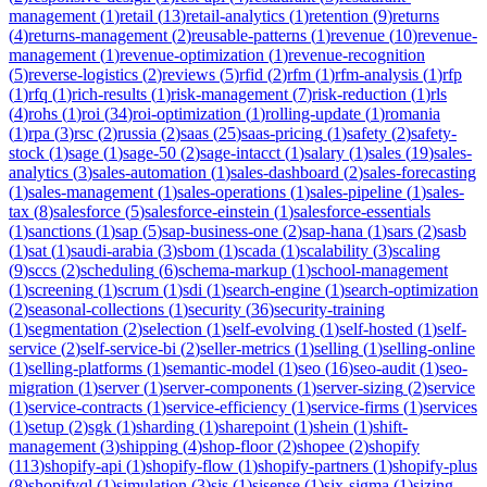
management
(
1
)
retail
(
13
)
retail-analytics
(
1
)
retention
(
9
)
returns
(
4
)
returns-management
(
2
)
reusable-patterns
(
1
)
revenue
(
10
)
revenue-
management
(
1
)
revenue-optimization
(
1
)
revenue-recognition
(
5
)
reverse-logistics
(
2
)
reviews
(
5
)
rfid
(
2
)
rfm
(
1
)
rfm-analysis
(
1
)
rfp
(
1
)
rfq
(
1
)
rich-results
(
1
)
risk-management
(
7
)
risk-reduction
(
1
)
rls
(
4
)
rohs
(
1
)
roi
(
34
)
roi-optimization
(
1
)
rolling-update
(
1
)
romania
(
1
)
rpa
(
3
)
rsc
(
2
)
russia
(
2
)
saas
(
25
)
saas-pricing
(
1
)
safety
(
2
)
safety-
stock
(
1
)
sage
(
1
)
sage-50
(
2
)
sage-intacct
(
1
)
salary
(
1
)
sales
(
19
)
sales-
analytics
(
3
)
sales-automation
(
1
)
sales-dashboard
(
2
)
sales-forecasting
(
1
)
sales-management
(
1
)
sales-operations
(
1
)
sales-pipeline
(
1
)
sales-
tax
(
8
)
salesforce
(
5
)
salesforce-einstein
(
1
)
salesforce-essentials
(
1
)
sanctions
(
1
)
sap
(
5
)
sap-business-one
(
2
)
sap-hana
(
1
)
sars
(
2
)
sasb
(
1
)
sat
(
1
)
saudi-arabia
(
3
)
sbom
(
1
)
scada
(
1
)
scalability
(
3
)
scaling
(
9
)
sccs
(
2
)
scheduling
(
6
)
schema-markup
(
1
)
school-management
(
1
)
screening
(
1
)
scrum
(
1
)
sdi
(
1
)
search-engine
(
1
)
search-optimization
(
2
)
seasonal-collections
(
1
)
security
(
36
)
security-training
(
1
)
segmentation
(
2
)
selection
(
1
)
self-evolving
(
1
)
self-hosted
(
1
)
self-
service
(
2
)
self-service-bi
(
2
)
seller-metrics
(
1
)
selling
(
1
)
selling-online
(
1
)
selling-platforms
(
1
)
semantic-model
(
1
)
seo
(
16
)
seo-audit
(
1
)
seo-
migration
(
1
)
server
(
1
)
server-components
(
1
)
server-sizing
(
2
)
service
(
1
)
service-contracts
(
1
)
service-efficiency
(
1
)
service-firms
(
1
)
services
(
1
)
setup
(
2
)
sgk
(
1
)
sharding
(
1
)
sharepoint
(
1
)
shein
(
1
)
shift-
management
(
3
)
shipping
(
4
)
shop-floor
(
2
)
shopee
(
2
)
shopify
(
113
)
shopify-api
(
1
)
shopify-flow
(
1
)
shopify-partners
(
1
)
shopify-plus
(
8
)
shopifyql
(
1
)
simulation
(
3
)
sis
(
1
)
sisense
(
1
)
six-sigma
(
1
)
sizing