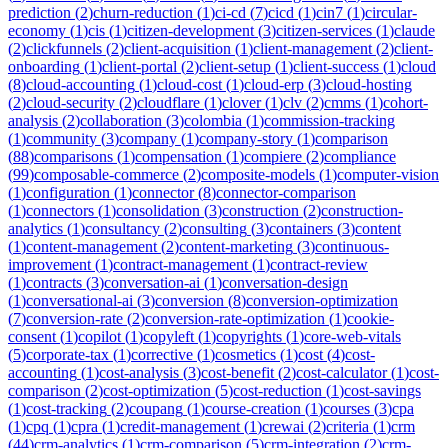
prediction
(
2
)
churn-reduction
(
1
)
ci-cd
(
7
)
cicd
(
1
)
cin7
(
1
)
circular-
economy
(
1
)
cis
(
1
)
citizen-development
(
3
)
citizen-services
(
1
)
claude
(
2
)
clickfunnels
(
2
)
client-acquisition
(
1
)
client-management
(
2
)
client-
onboarding
(
1
)
client-portal
(
2
)
client-setup
(
1
)
client-success
(
1
)
cloud
(
8
)
cloud-accounting
(
1
)
cloud-cost
(
1
)
cloud-erp
(
3
)
cloud-hosting
(
2
)
cloud-security
(
2
)
cloudflare
(
1
)
clover
(
1
)
clv
(
2
)
cmms
(
1
)
cohort-
analysis
(
2
)
collaboration
(
3
)
colombia
(
1
)
commission-tracking
(
1
)
community
(
3
)
company
(
1
)
company-story
(
1
)
comparison
(
88
)
comparisons
(
1
)
compensation
(
1
)
compiere
(
2
)
compliance
(
99
)
composable-commerce
(
2
)
composite-models
(
1
)
computer-vision
(
1
)
configuration
(
1
)
connector
(
8
)
connector-comparison
(
1
)
connectors
(
1
)
consolidation
(
3
)
construction
(
2
)
construction-
analytics
(
1
)
consultancy
(
2
)
consulting
(
3
)
containers
(
3
)
content
(
1
)
content-management
(
2
)
content-marketing
(
3
)
continuous-
improvement
(
1
)
contract-management
(
1
)
contract-review
(
1
)
contracts
(
3
)
conversation-ai
(
1
)
conversation-design
(
1
)
conversational-ai
(
3
)
conversion
(
8
)
conversion-optimization
(
7
)
conversion-rate
(
2
)
conversion-rate-optimization
(
1
)
cookie-
consent
(
1
)
copilot
(
1
)
copyleft
(
1
)
copyrights
(
1
)
core-web-vitals
(
5
)
corporate-tax
(
1
)
corrective
(
1
)
cosmetics
(
1
)
cost
(
4
)
cost-
accounting
(
1
)
cost-analysis
(
3
)
cost-benefit
(
2
)
cost-calculator
(
1
)
cost-
comparison
(
2
)
cost-optimization
(
5
)
cost-reduction
(
1
)
cost-savings
(
1
)
cost-tracking
(
2
)
coupang
(
1
)
course-creation
(
1
)
courses
(
3
)
cpa
(
1
)
cpq
(
1
)
cpra
(
1
)
credit-management
(
1
)
crewai
(
2
)
criteria
(
1
)
crm
(
44
)
crm-analytics
(
1
)
crm-comparison
(
5
)
crm-integration
(
2
)
crm-