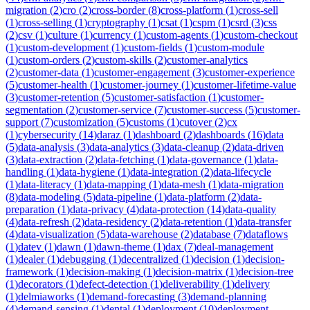
migration
(
2
)
cro
(
2
)
cross-border
(
8
)
cross-platform
(
1
)
cross-sell
(
1
)
cross-selling
(
1
)
cryptography
(
1
)
csat
(
1
)
cspm
(
1
)
csrd
(
3
)
css
(
2
)
csv
(
1
)
culture
(
1
)
currency
(
1
)
custom-agents
(
1
)
custom-checkout
(
1
)
custom-development
(
1
)
custom-fields
(
1
)
custom-module
(
1
)
custom-orders
(
2
)
custom-skills
(
2
)
customer-analytics
(
2
)
customer-data
(
1
)
customer-engagement
(
3
)
customer-experience
(
5
)
customer-health
(
1
)
customer-journey
(
1
)
customer-lifetime-value
(
3
)
customer-retention
(
5
)
customer-satisfaction
(
1
)
customer-
segmentation
(
2
)
customer-service
(
7
)
customer-success
(
5
)
customer-
support
(
7
)
customization
(
5
)
customs
(
1
)
cutover
(
2
)
cx
(
1
)
cybersecurity
(
14
)
daraz
(
1
)
dashboard
(
2
)
dashboards
(
16
)
data
(
5
)
data-analysis
(
3
)
data-analytics
(
3
)
data-cleanup
(
2
)
data-driven
(
3
)
data-extraction
(
2
)
data-fetching
(
1
)
data-governance
(
1
)
data-
handling
(
1
)
data-hygiene
(
1
)
data-integration
(
2
)
data-lifecycle
(
1
)
data-literacy
(
1
)
data-mapping
(
1
)
data-mesh
(
1
)
data-migration
(
8
)
data-modeling
(
5
)
data-pipeline
(
1
)
data-platform
(
2
)
data-
preparation
(
1
)
data-privacy
(
4
)
data-protection
(
14
)
data-quality
(
4
)
data-refresh
(
2
)
data-residency
(
2
)
data-retention
(
1
)
data-transfer
(
4
)
data-visualization
(
5
)
data-warehouse
(
2
)
database
(
7
)
dataflows
(
1
)
datev
(
1
)
dawn
(
1
)
dawn-theme
(
1
)
dax
(
7
)
deal-management
(
1
)
dealer
(
1
)
debugging
(
1
)
decentralized
(
1
)
decision
(
1
)
decision-
framework
(
1
)
decision-making
(
1
)
decision-matrix
(
1
)
decision-tree
(
1
)
decorators
(
1
)
defect-detection
(
1
)
deliverability
(
1
)
delivery
(
1
)
delmiaworks
(
1
)
demand-forecasting
(
3
)
demand-planning
(
4
)
demand-sensing
(
1
)
dental
(
1
)
deployment
(
10
)
deployment-