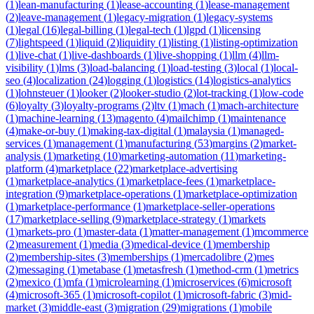
(
1
)
lean-manufacturing
(
1
)
lease-accounting
(
1
)
lease-management
(
2
)
leave-management
(
1
)
legacy-migration
(
1
)
legacy-systems
(
1
)
legal
(
16
)
legal-billing
(
1
)
legal-tech
(
1
)
lgpd
(
1
)
licensing
(
7
)
lightspeed
(
1
)
liquid
(
2
)
liquidity
(
1
)
listing
(
1
)
listing-optimization
(
1
)
live-chat
(
1
)
live-dashboards
(
1
)
live-shopping
(
1
)
llm
(
4
)
llm-
visibility
(
1
)
lms
(
3
)
load-balancing
(
1
)
load-testing
(
3
)
local
(
1
)
local-
seo
(
4
)
localization
(
24
)
logging
(
1
)
logistics
(
14
)
logistics-analytics
(
1
)
lohnsteuer
(
1
)
looker
(
2
)
looker-studio
(
2
)
lot-tracking
(
1
)
low-code
(
6
)
loyalty
(
3
)
loyalty-programs
(
2
)
ltv
(
1
)
mach
(
1
)
mach-architecture
(
1
)
machine-learning
(
13
)
magento
(
4
)
mailchimp
(
1
)
maintenance
(
4
)
make-or-buy
(
1
)
making-tax-digital
(
1
)
malaysia
(
1
)
managed-
services
(
1
)
management
(
1
)
manufacturing
(
53
)
margins
(
2
)
market-
analysis
(
1
)
marketing
(
10
)
marketing-automation
(
11
)
marketing-
platform
(
4
)
marketplace
(
22
)
marketplace-advertising
(
1
)
marketplace-analytics
(
1
)
marketplace-fees
(
1
)
marketplace-
integration
(
9
)
marketplace-operations
(
1
)
marketplace-optimization
(
1
)
marketplace-performance
(
1
)
marketplace-seller-operations
(
17
)
marketplace-selling
(
9
)
marketplace-strategy
(
1
)
markets
(
1
)
markets-pro
(
1
)
master-data
(
1
)
matter-management
(
1
)
mcommerce
(
2
)
measurement
(
1
)
media
(
3
)
medical-device
(
1
)
membership
(
2
)
membership-sites
(
3
)
memberships
(
1
)
mercadolibre
(
2
)
mes
(
2
)
messaging
(
1
)
metabase
(
1
)
metasfresh
(
1
)
method-crm
(
1
)
metrics
(
2
)
mexico
(
1
)
mfa
(
1
)
microlearning
(
1
)
microservices
(
6
)
microsoft
(
4
)
microsoft-365
(
1
)
microsoft-copilot
(
1
)
microsoft-fabric
(
3
)
mid-
market
(
3
)
middle-east
(
3
)
migration
(
29
)
migrations
(
1
)
mobile