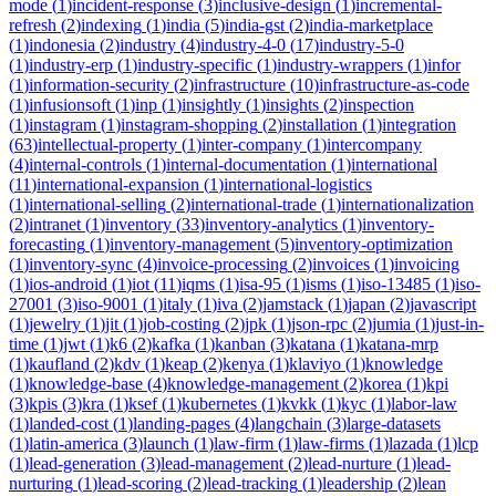
mode
(
1
)
incident-response
(
3
)
inclusive-design
(
1
)
incremental-
refresh
(
2
)
indexing
(
1
)
india
(
5
)
india-gst
(
2
)
india-marketplace
(
1
)
indonesia
(
2
)
industry
(
4
)
industry-4-0
(
17
)
industry-5-0
(
1
)
industry-erp
(
1
)
industry-specific
(
1
)
industry-wrappers
(
1
)
infor
(
1
)
information-security
(
2
)
infrastructure
(
10
)
infrastructure-as-code
(
1
)
infusionsoft
(
1
)
inp
(
1
)
insightly
(
1
)
insights
(
2
)
inspection
(
1
)
instagram
(
1
)
instagram-shopping
(
2
)
installation
(
1
)
integration
(
63
)
intellectual-property
(
1
)
inter-company
(
1
)
intercompany
(
4
)
internal-controls
(
1
)
internal-documentation
(
1
)
international
(
11
)
international-expansion
(
1
)
international-logistics
(
1
)
international-selling
(
2
)
international-trade
(
1
)
internationalization
(
2
)
intranet
(
1
)
inventory
(
33
)
inventory-analytics
(
1
)
inventory-
forecasting
(
1
)
inventory-management
(
5
)
inventory-optimization
(
1
)
inventory-sync
(
4
)
invoice-processing
(
2
)
invoices
(
1
)
invoicing
(
1
)
ios-android
(
1
)
iot
(
11
)
iqms
(
1
)
isa-95
(
1
)
isms
(
1
)
iso-13485
(
1
)
iso-
27001
(
3
)
iso-9001
(
1
)
italy
(
1
)
iva
(
2
)
jamstack
(
1
)
japan
(
2
)
javascript
(
1
)
jewelry
(
1
)
jit
(
1
)
job-costing
(
2
)
jpk
(
1
)
json-rpc
(
2
)
jumia
(
1
)
just-in-
time
(
1
)
jwt
(
1
)
k6
(
2
)
kafka
(
1
)
kanban
(
3
)
katana
(
1
)
katana-mrp
(
1
)
kaufland
(
2
)
kdv
(
1
)
keap
(
2
)
kenya
(
1
)
klaviyo
(
1
)
knowledge
(
1
)
knowledge-base
(
4
)
knowledge-management
(
2
)
korea
(
1
)
kpi
(
3
)
kpis
(
3
)
kra
(
1
)
ksef
(
1
)
kubernetes
(
1
)
kvkk
(
1
)
kyc
(
1
)
labor-law
(
1
)
landed-cost
(
1
)
landing-pages
(
4
)
langchain
(
3
)
large-datasets
(
1
)
latin-america
(
3
)
launch
(
1
)
law-firm
(
1
)
law-firms
(
1
)
lazada
(
1
)
lcp
(
1
)
lead-generation
(
3
)
lead-management
(
2
)
lead-nurture
(
1
)
lead-
nurturing
(
1
)
lead-scoring
(
2
)
lead-tracking
(
1
)
leadership
(
2
)
lean