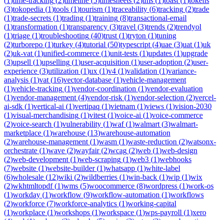
(
1
)
time-tracking
(
2
)
timeline
(
5
)
timesheets
(
2
)
tms
(
1
)
toast
(
1
)
tokens
(
3
)
tokopedia
(
1
)
tools
(
1
)
tourism
(
1
)
traceability
(
6
)
tracking
(
2
)
trade
(
1
)
trade-secrets
(
1
)
trading
(
1
)
training
(
8
)
transactional-email
(
1
)
transformation
(
1
)
transparency
(
3
)
travel
(
3
)
trends
(
2
)
trendyol
(
1
)
triage
(
1
)
troubleshooting
(
40
)
trust
(
1
)
tryton
(
1
)
tuning
(
2
)
turborepo
(
1
)
turkey
(
4
)
tutorial
(
50
)
typescript
(
4
)
uae
(
3
)
uat
(
1
)
uk
(
2
)
uk-vat
(
1
)
unified-commerce
(
1
)
unit-tests
(
1
)
updates
(
1
)
upgrade
(
3
)
upsell
(
1
)
upselling
(
1
)
user-acquisition
(
1
)
user-adoption
(
2
)
user-
experience
(
3
)
utilization
(
1
)
ux
(
1
)
v4
(
1
)
validation
(
1
)
variance-
analysis
(
1
)
vat
(
16
)
vector-database
(
1
)
vehicle-management
(
1
)
vehicle-tracking
(
1
)
vendor-coordination
(
1
)
vendor-evaluation
(
1
)
vendor-management
(
4
)
vendor-risk
(
1
)
vendor-selection
(
2
)
vercel-
ai-sdk
(
1
)
vertical-ai
(
1
)
vertipaq
(
1
)
vietnam
(
1
)
views
(
1
)
vision-2030
(
1
)
visual-merchandising
(
1
)
vitest
(
1
)
voice-ai
(
1
)
voice-commerce
(
2
)
voice-search
(
1
)
vulnerability
(
1
)
waf
(
1
)
walmart
(
3
)
walmart-
marketplace
(
1
)
warehouse
(
13
)
warehouse-automation
(
2
)
warehouse-management
(
1
)
wasm
(
1
)
waste-reduction
(
2
)
watsonx-
orchestrate
(
1
)
wave
(
2
)
wayfair
(
2
)
wcag
(
2
)
web
(
1
)
web-design
(
2
)
web-development
(
1
)
web-scraping
(
1
)
web3
(
1
)
webhooks
(
7
)
website
(
1
)
website-builder
(
1
)
whatsapp
(
1
)
white-label
(
6
)
wholesale
(
12
)
wiki
(
2
)
wildberries
(
1
)
win-back
(
1
)
wip
(
1
)
wix
(
2
)
wkhtmltopdf
(
1
)
wms
(
5
)
woocommerce
(
8
)
wordpress
(
1
)
work-os
(
1
)
workday
(
1
)
workflow
(
9
)
workflow-automation
(
1
)
workflows
(
2
)
workforce
(
7
)
workforce-analytics
(
1
)
working-capital
(
1
)
workplace
(
1
)
workshops
(
1
)
workspace
(
1
)
wps-payroll
(
1
)
xero