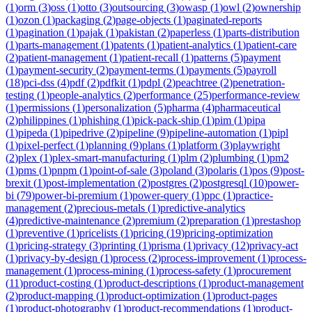
(
1
)
orm
(
3
)
oss
(
1
)
otto
(
3
)
outsourcing
(
3
)
owasp
(
1
)
owl
(
2
)
ownership
(
1
)
ozon
(
1
)
packaging
(
2
)
page-objects
(
1
)
paginated-reports
(
1
)
pagination
(
1
)
pajak
(
1
)
pakistan
(
2
)
paperless
(
1
)
parts-distribution
(
1
)
parts-management
(
1
)
patents
(
1
)
patient-analytics
(
1
)
patient-care
(
2
)
patient-management
(
1
)
patient-recall
(
1
)
patterns
(
5
)
payment
(
1
)
payment-security
(
2
)
payment-terms
(
1
)
payments
(
5
)
payroll
(
18
)
pci-dss
(
4
)
pdf
(
2
)
pdfkit
(
1
)
pdpl
(
2
)
peachtree
(
2
)
penetration-
testing
(
1
)
people-analytics
(
2
)
performance
(
25
)
performance-review
(
1
)
permissions
(
1
)
personalization
(
5
)
pharma
(
4
)
pharmaceutical
(
2
)
philippines
(
1
)
phishing
(
1
)
pick-pack-ship
(
1
)
pim
(
1
)
pipa
(
1
)
pipeda
(
1
)
pipedrive
(
2
)
pipeline
(
9
)
pipeline-automation
(
1
)
pipl
(
1
)
pixel-perfect
(
1
)
planning
(
9
)
plans
(
1
)
platform
(
3
)
playwright
(
2
)
plex
(
1
)
plex-smart-manufacturing
(
1
)
plm
(
2
)
plumbing
(
1
)
pm2
(
1
)
pms
(
1
)
pnpm
(
1
)
point-of-sale
(
3
)
poland
(
3
)
polaris
(
1
)
pos
(
9
)
post-
brexit
(
1
)
post-implementation
(
2
)
postgres
(
2
)
postgresql
(
10
)
power-
bi
(
79
)
power-bi-premium
(
1
)
power-query
(
1
)
ppc
(
1
)
practice-
management
(
2
)
precious-metals
(
1
)
predictive-analytics
(
4
)
predictive-maintenance
(
2
)
premium
(
2
)
preparation
(
1
)
prestashop
(
1
)
preventive
(
1
)
pricelists
(
1
)
pricing
(
19
)
pricing-optimization
(
1
)
pricing-strategy
(
3
)
printing
(
1
)
prisma
(
1
)
privacy
(
12
)
privacy-act
(
1
)
privacy-by-design
(
1
)
process
(
2
)
process-improvement
(
1
)
process-
management
(
1
)
process-mining
(
1
)
process-safety
(
1
)
procurement
(
11
)
product-costing
(
1
)
product-descriptions
(
1
)
product-management
(
2
)
product-mapping
(
1
)
product-optimization
(
1
)
product-pages
(
1
)
product-photography
(
1
)
product-recommendations
(
1
)
product-