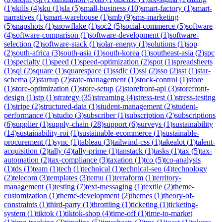
(
1
)
skills
(
4
)
sku
(
1
)
sla
(
5
)
small-business
(
10
)
smart-factory
(
1
)
smart-
narratives
(
1
)
smart-warehouse
(
1
)
smb
(
9
)
sms-marketing
(
5
)
snapshots
(
1
)
snowflake
(
1
)
soc2
(
5
)
social-commerce
(
5
)
software
(
4
)
software-comparison
(
1
)
software-development
(
1
)
software-
selection
(
2
)
software-stack
(
1
)
solar-energy
(
1
)
solutions
(
1
)
sop
(
2
)
south-africa
(
3
)
south-asia
(
1
)
south-korea
(
1
)
southeast-asia
(
2
)
spc
(
1
)
specialty
(
1
)
speed
(
1
)
speed-optimization
(
2
)
spot
(
1
)
spreadsheets
(
1
)
sql
(
2
)
square
(
1
)
squarespace
(
1
)
ssdlc
(
1
)
ssl
(
2
)
sso
(
2
)
sst
(
1
)
star-
schema
(
2
)
startup
(
2
)
state-management
(
1
)
stock-control
(
1
)
store
(
1
)
store-optimization
(
1
)
store-setup
(
2
)
storefront-api
(
3
)
storefront-
design
(
1
)
stp
(
1
)
strategy
(
35
)
streaming
(
4
)
stress-test
(
1
)
stress-testing
(
1
)
stripe
(
2
)
structured-data
(
1
)
student-management
(
2
)
student-
performance
(
1
)
studio
(
3
)
subscriber
(
1
)
subscription
(
2
)
subscriptions
(
6
)
supplier
(
1
)
supply-chain
(
28
)
support
(
6
)
surveys
(
1
)
sustainability
(
14
)
sustainability-roi
(
1
)
sustainable-ecommerce
(
1
)
sustainable-
procurement
(
1
)
sync
(
1
)
tableau
(
3
)
tailwind-css
(
1
)
takealot
(
1
)
talent-
acquisition
(
2
)
tally
(
4
)
tally-prime
(
1
)
tanstack
(
1
)
tasks
(
1
)
tax
(
5
)
tax-
automation
(
2
)
tax-compliance
(
3
)
taxation
(
1
)
tco
(
5
)
tco-analysis
(
1
)
tds
(
1
)
team
(
1
)
tech
(
1
)
technical
(
1
)
technical-seo
(
4
)
technology
(
2
)
telecom
(
3
)
templates
(
3
)
temu
(
1
)
terraform
(
1
)
territory-
management
(
1
)
testing
(
7
)
text-messaging
(
1
)
textile
(
2
)
theme-
customization
(
1
)
theme-development
(
2
)
themes
(
1
)
theory-of-
constraints
(
1
)
third-party
(
1
)
throttling
(
1
)
ticketing
(
1
)
ticketing-
system
(
1
)
tiktok
(
1
)
tiktok-shop
(
4
)
time-off
(
1
)
time-to-market