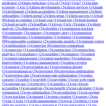
prediction
(
2
)
churn-reduction
(
1
)
ci-cd
(
7
)
cicd
(
1
)
cin7
(
1
)
circular-
economy
(
1
)
cis
(
1
)
citizen-development
(
3
)
citizen-services
(
1
)
claude
(
2
)
clickfunnels
(
2
)
client-acquisition
(
1
)
client-management
(
2
)
client-
onboarding
(
1
)
client-portal
(
2
)
client-setup
(
1
)
client-success
(
1
)
cloud
(
8
)
cloud-accounting
(
1
)
cloud-cost
(
1
)
cloud-erp
(
3
)
cloud-hosting
(
2
)
cloud-security
(
2
)
cloudflare
(
1
)
clover
(
1
)
clv
(
2
)
cmms
(
1
)
cohort-
analysis
(
2
)
collaboration
(
3
)
colombia
(
1
)
commission-tracking
(
1
)
community
(
3
)
company
(
1
)
company-story
(
1
)
comparison
(
88
)
comparisons
(
1
)
compensation
(
1
)
compiere
(
2
)
compliance
(
99
)
composable-commerce
(
2
)
composite-models
(
1
)
computer-vision
(
1
)
configuration
(
1
)
connector
(
8
)
connector-comparison
(
1
)
connectors
(
1
)
consolidation
(
3
)
construction
(
2
)
construction-
analytics
(
1
)
consultancy
(
2
)
consulting
(
3
)
containers
(
3
)
content
(
1
)
content-management
(
2
)
content-marketing
(
3
)
continuous-
improvement
(
1
)
contract-management
(
1
)
contract-review
(
1
)
contracts
(
3
)
conversation-ai
(
1
)
conversation-design
(
1
)
conversational-ai
(
3
)
conversion
(
8
)
conversion-optimization
(
7
)
conversion-rate
(
2
)
conversion-rate-optimization
(
1
)
cookie-
consent
(
1
)
copilot
(
1
)
copyleft
(
1
)
copyrights
(
1
)
core-web-vitals
(
5
)
corporate-tax
(
1
)
corrective
(
1
)
cosmetics
(
1
)
cost
(
4
)
cost-
accounting
(
1
)
cost-analysis
(
3
)
cost-benefit
(
2
)
cost-calculator
(
1
)
cost-
comparison
(
2
)
cost-optimization
(
5
)
cost-reduction
(
1
)
cost-savings
(
1
)
cost-tracking
(
2
)
coupang
(
1
)
course-creation
(
1
)
courses
(
3
)
cpa
(
1
)
cpq
(
1
)
cpra
(
1
)
credit-management
(
1
)
crewai
(
2
)
criteria
(
1
)
crm
(
44
)
crm-analytics
(
1
)
crm-comparison
(
5
)
crm-integration
(
2
)
crm-