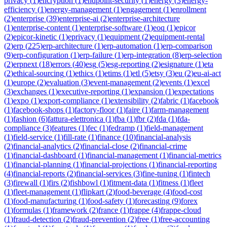
privacy
(
1
)
encryption
(
1
)
endpoint-security
(
1
)
energy
(
3
)
energy-
efficiency
(
1
)
energy-management
(
1
)
engagement
(
1
)
enrollment
(
2
)
enterprise
(
39
)
enterprise-ai
(
2
)
enterprise-architecture
(
1
)
enterprise-content
(
1
)
enterprise-software
(
1
)
eoq
(
1
)
epicor
(
2
)
epicor-kinetic
(
1
)
eprivacy
(
1
)
equipment
(
2
)
equipment-rental
(
2
)
erp
(
225
)
erp-architecture
(
1
)
erp-automation
(
1
)
erp-comparison
(
9
)
erp-configuration
(
1
)
erp-failure
(
1
)
erp-integration
(
8
)
erp-selection
(
2
)
erpnext
(
18
)
errors
(
40
)
esg
(
5
)
esg-reporting
(
2
)
esignature
(
1
)
eta
(
2
)
ethical-sourcing
(
1
)
ethics
(
1
)
etims
(
1
)
etl
(
5
)
etsy
(
3
)
eu
(
2
)
eu-ai-act
(
1
)
europe
(
2
)
evaluation
(
3
)
event-management
(
2
)
events
(
1
)
excel
(
3
)
exchanges
(
1
)
executive-reporting
(
1
)
expansion
(
1
)
expectations
(
1
)
expo
(
1
)
export-compliance
(
1
)
extensibility
(
2
)
fabric
(
1
)
facebook
(
1
)
facebook-shops
(
1
)
factory-floor
(
1
)
faire
(
1
)
farm-management
(
1
)
fashion
(
6
)
fattura-elettronica
(
1
)
fba
(
1
)
fbr
(
2
)
fda
(
1
)
fda-
compliance
(
3
)
features
(
1
)
fec
(
1
)
fedramp
(
1
)
field-management
(
1
)
field-service
(
1
)
fill-rate
(
1
)
finance
(
10
)
financial-analysis
(
2
)
financial-analytics
(
2
)
financial-close
(
2
)
financial-crime
(
1
)
financial-dashboard
(
1
)
financial-management
(
1
)
financial-metrics
(
1
)
financial-planning
(
1
)
financial-projections
(
1
)
financial-reporting
(
4
)
financial-reports
(
2
)
financial-services
(
3
)
fine-tuning
(
1
)
fintech
(
3
)
firewall
(
1
)
firs
(
2
)
fishbowl
(
1
)
fitment-data
(
1
)
fitness
(
1
)
fleet
(
1
)
fleet-management
(
1
)
flipkart
(
2
)
food-beverage
(
4
)
food-cost
(
1
)
food-manufacturing
(
1
)
food-safety
(
1
)
forecasting
(
9
)
forex
(
1
)
formulas
(
1
)
framework
(
2
)
france
(
1
)
frappe
(
4
)
frappe-cloud
(
1
)
fraud-detection
(
2
)
fraud-prevention
(
2
)
free
(
1
)
free-accounting