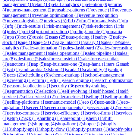
management
(
1
)
retail
(
13
)
retail-analytics
(
1
)
retention
(
9
)
returns
(
4
)
returns-management
(
2
)
reusable-patterns
(
1
)
revenue
(
10
)
revenue-
management
(
1
)
revenue-optimization
(
1
)
revenue-recognition
(
5
)
reverse-logistics
(
2
)
reviews
(
5
)
rfid
(
2
)
rfm
(
1
)
rfm-analysis
(
1
)
rfp
(
1
)
rfq
(
1
)
rich-results
(
1
)
risk-management
(
7
)
risk-reduction
(
1
)
rls
(
4
)
rohs
(
1
)
roi
(
34
)
roi-optimization
(
1
)
rolling-update
(
1
)
romania
(
1
)
rpa
(
3
)
rsc
(
2
)
russia
(
2
)
saas
(
25
)
saas-pricing
(
1
)
safety
(
2
)
safety-
stock
(
1
)
sage
(
1
)
sage-50
(
2
)
sage-intacct
(
1
)
salary
(
1
)
sales
(
19
)
sales-
analytics
(
3
)
sales-automation
(
1
)
sales-dashboard
(
2
)
sales-forecasting
(
1
)
sales-management
(
1
)
sales-operations
(
1
)
sales-pipeline
(
1
)
sales-
tax
(
8
)
salesforce
(
5
)
salesforce-einstein
(
1
)
salesforce-essentials
(
1
)
sanctions
(
1
)
sap
(
5
)
sap-business-one
(
2
)
sap-hana
(
1
)
sars
(
2
)
sasb
(
1
)
sat
(
1
)
saudi-arabia
(
3
)
sbom
(
1
)
scada
(
1
)
scalability
(
3
)
scaling
(
9
)
sccs
(
2
)
scheduling
(
6
)
schema-markup
(
1
)
school-management
(
1
)
screening
(
1
)
scrum
(
1
)
sdi
(
1
)
search-engine
(
1
)
search-optimization
(
2
)
seasonal-collections
(
1
)
security
(
36
)
security-training
(
1
)
segmentation
(
2
)
selection
(
1
)
self-evolving
(
1
)
self-hosted
(
1
)
self-
service
(
2
)
self-service-bi
(
2
)
seller-metrics
(
1
)
selling
(
1
)
selling-online
(
1
)
selling-platforms
(
1
)
semantic-model
(
1
)
seo
(
16
)
seo-audit
(
1
)
seo-
migration
(
1
)
server
(
1
)
server-components
(
1
)
server-sizing
(
2
)
service
(
1
)
service-contracts
(
1
)
service-efficiency
(
1
)
service-firms
(
1
)
services
(
1
)
setup
(
2
)
sgk
(
1
)
sharding
(
1
)
sharepoint
(
1
)
shein
(
1
)
shift-
management
(
3
)
shipping
(
4
)
shop-floor
(
2
)
shopee
(
2
)
shopify
(
113
)
shopify-api
(
1
)
shopify-flow
(
1
)
shopify-partners
(
1
)
shopify-plus
(
8
)
shopifyql
(
1
)
simulation
(
3
)
sis
(
1
)
sisense
(
1
)
six-sigma
(
1
)
sizing