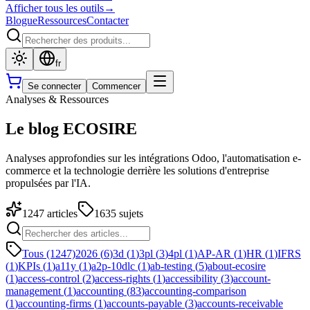
Afficher tous les outils
→
Blogue
Ressources
Contacter
fr
Se connecter
Commencer
Analyses & Ressources
Le blog ECOSIRE
Analyses approfondies sur les intégrations Odoo, l'automatisation e-
commerce et la technologie derrière les solutions d'entreprise
propulsées par l'IA.
1247
articles
1635
sujets
Tous (1247)
2026
(
6
)
3d
(
1
)
3pl
(
3
)
4pl
(
1
)
AP-AR
(
1
)
HR
(
1
)
IFRS
(
1
)
KPIs
(
1
)
a11y
(
1
)
a2p-10dlc
(
1
)
ab-testing
(
5
)
about-ecosire
(
1
)
access-control
(
2
)
access-rights
(
1
)
accessibility
(
3
)
account-
management
(
1
)
accounting
(
83
)
accounting-comparison
(
1
)
accounting-firms
(
1
)
accounts-payable
(
3
)
accounts-receivable