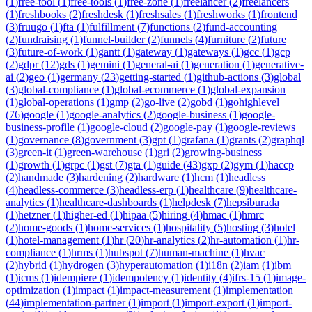
(
1
)
free-tool
(
1
)
free-tools
(
1
)
free-zone
(
1
)
freelancer
(
2
)
freelancers
(
1
)
freshbooks
(
2
)
freshdesk
(
1
)
freshsales
(
1
)
freshworks
(
1
)
frontend
(
3
)
fruugo
(
1
)
fta
(
1
)
fulfillment
(
7
)
functions
(
2
)
fund-accounting
(
2
)
fundraising
(
1
)
funnel-builder
(
2
)
funnels
(
4
)
furniture
(
2
)
future
(
3
)
future-of-work
(
1
)
gantt
(
1
)
gateway
(
1
)
gateways
(
1
)
gcc
(
1
)
gcp
(
2
)
gdpr
(
12
)
gds
(
1
)
gemini
(
1
)
general-ai
(
1
)
generation
(
1
)
generative-
ai
(
2
)
geo
(
1
)
germany
(
23
)
getting-started
(
1
)
github-actions
(
3
)
global
(
3
)
global-compliance
(
1
)
global-ecommerce
(
1
)
global-expansion
(
1
)
global-operations
(
1
)
gmp
(
2
)
go-live
(
2
)
gobd
(
1
)
gohighlevel
(
76
)
google
(
1
)
google-analytics
(
2
)
google-business
(
1
)
google-
business-profile
(
1
)
google-cloud
(
2
)
google-pay
(
1
)
google-reviews
(
1
)
governance
(
8
)
government
(
3
)
gpt
(
1
)
grafana
(
1
)
grants
(
2
)
graphql
(
3
)
green-it
(
1
)
green-warehouse
(
1
)
gri
(
2
)
growing-business
(
1
)
growth
(
1
)
grpc
(
1
)
gst
(
7
)
gta
(
1
)
guide
(
43
)
gxp
(
2
)
gym
(
1
)
haccp
(
2
)
handmade
(
3
)
hardening
(
2
)
hardware
(
1
)
hcm
(
1
)
headless
(
4
)
headless-commerce
(
3
)
headless-erp
(
1
)
healthcare
(
9
)
healthcare-
analytics
(
1
)
healthcare-dashboards
(
1
)
helpdesk
(
7
)
hepsiburada
(
1
)
hetzner
(
1
)
higher-ed
(
1
)
hipaa
(
5
)
hiring
(
4
)
hmac
(
1
)
hmrc
(
2
)
home-goods
(
1
)
home-services
(
1
)
hospitality
(
5
)
hosting
(
3
)
hotel
(
1
)
hotel-management
(
1
)
hr
(
20
)
hr-analytics
(
2
)
hr-automation
(
1
)
hr-
compliance
(
1
)
hrms
(
1
)
hubspot
(
7
)
human-machine
(
1
)
hvac
(
2
)
hybrid
(
1
)
hydrogen
(
3
)
hyperautomation
(
1
)
i18n
(
2
)
iam
(
1
)
ibm
(
1
)
icms
(
1
)
idempiere
(
1
)
idempotency
(
1
)
identity
(
4
)
ifrs-15
(
1
)
image-
optimization
(
1
)
impact
(
1
)
impact-measurement
(
1
)
implementation
(
44
)
implementation-partner
(
1
)
import
(
1
)
import-export
(
1
)
import-