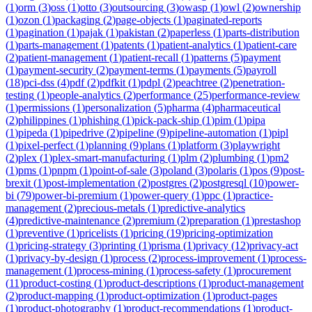
(
1
)
orm
(
3
)
oss
(
1
)
otto
(
3
)
outsourcing
(
3
)
owasp
(
1
)
owl
(
2
)
ownership
(
1
)
ozon
(
1
)
packaging
(
2
)
page-objects
(
1
)
paginated-reports
(
1
)
pagination
(
1
)
pajak
(
1
)
pakistan
(
2
)
paperless
(
1
)
parts-distribution
(
1
)
parts-management
(
1
)
patents
(
1
)
patient-analytics
(
1
)
patient-care
(
2
)
patient-management
(
1
)
patient-recall
(
1
)
patterns
(
5
)
payment
(
1
)
payment-security
(
2
)
payment-terms
(
1
)
payments
(
5
)
payroll
(
18
)
pci-dss
(
4
)
pdf
(
2
)
pdfkit
(
1
)
pdpl
(
2
)
peachtree
(
2
)
penetration-
testing
(
1
)
people-analytics
(
2
)
performance
(
25
)
performance-review
(
1
)
permissions
(
1
)
personalization
(
5
)
pharma
(
4
)
pharmaceutical
(
2
)
philippines
(
1
)
phishing
(
1
)
pick-pack-ship
(
1
)
pim
(
1
)
pipa
(
1
)
pipeda
(
1
)
pipedrive
(
2
)
pipeline
(
9
)
pipeline-automation
(
1
)
pipl
(
1
)
pixel-perfect
(
1
)
planning
(
9
)
plans
(
1
)
platform
(
3
)
playwright
(
2
)
plex
(
1
)
plex-smart-manufacturing
(
1
)
plm
(
2
)
plumbing
(
1
)
pm2
(
1
)
pms
(
1
)
pnpm
(
1
)
point-of-sale
(
3
)
poland
(
3
)
polaris
(
1
)
pos
(
9
)
post-
brexit
(
1
)
post-implementation
(
2
)
postgres
(
2
)
postgresql
(
10
)
power-
bi
(
79
)
power-bi-premium
(
1
)
power-query
(
1
)
ppc
(
1
)
practice-
management
(
2
)
precious-metals
(
1
)
predictive-analytics
(
4
)
predictive-maintenance
(
2
)
premium
(
2
)
preparation
(
1
)
prestashop
(
1
)
preventive
(
1
)
pricelists
(
1
)
pricing
(
19
)
pricing-optimization
(
1
)
pricing-strategy
(
3
)
printing
(
1
)
prisma
(
1
)
privacy
(
12
)
privacy-act
(
1
)
privacy-by-design
(
1
)
process
(
2
)
process-improvement
(
1
)
process-
management
(
1
)
process-mining
(
1
)
process-safety
(
1
)
procurement
(
11
)
product-costing
(
1
)
product-descriptions
(
1
)
product-management
(
2
)
product-mapping
(
1
)
product-optimization
(
1
)
product-pages
(
1
)
product-photography
(
1
)
product-recommendations
(
1
)
product-