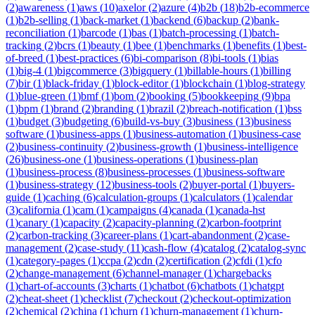
(
2
)
awareness
(
1
)
aws
(
10
)
axelor
(
2
)
azure
(
4
)
b2b
(
18
)
b2b-ecommerce
(
1
)
b2b-selling
(
1
)
back-market
(
1
)
backend
(
6
)
backup
(
2
)
bank-
reconciliation
(
1
)
barcode
(
1
)
bas
(
1
)
batch-processing
(
1
)
batch-
tracking
(
2
)
bcrs
(
1
)
beauty
(
1
)
bee
(
1
)
benchmarks
(
1
)
benefits
(
1
)
best-
of-breed
(
1
)
best-practices
(
6
)
bi-comparison
(
8
)
bi-tools
(
1
)
bias
(
1
)
big-4
(
1
)
bigcommerce
(
3
)
bigquery
(
1
)
billable-hours
(
1
)
billing
(
7
)
bir
(
1
)
black-friday
(
1
)
block-editor
(
1
)
blockchain
(
1
)
blog-strategy
(
1
)
blue-green
(
1
)
bmf
(
1
)
bom
(
2
)
booking
(
5
)
bookkeeping
(
9
)
bpa
(
1
)
bpm
(
1
)
brand
(
2
)
branding
(
1
)
brazil
(
2
)
breach-notification
(
1
)
bss
(
1
)
budget
(
3
)
budgeting
(
6
)
build-vs-buy
(
3
)
business
(
13
)
business
software
(
1
)
business-apps
(
1
)
business-automation
(
1
)
business-case
(
2
)
business-continuity
(
2
)
business-growth
(
1
)
business-intelligence
(
26
)
business-one
(
1
)
business-operations
(
1
)
business-plan
(
1
)
business-process
(
8
)
business-processes
(
1
)
business-software
(
1
)
business-strategy
(
12
)
business-tools
(
2
)
buyer-portal
(
1
)
buyers-
guide
(
1
)
caching
(
6
)
calculation-groups
(
1
)
calculators
(
1
)
calendar
(
3
)
california
(
1
)
cam
(
1
)
campaigns
(
4
)
canada
(
1
)
canada-hst
(
1
)
canary
(
1
)
capacity
(
2
)
capacity-planning
(
2
)
carbon-footprint
(
2
)
carbon-tracking
(
3
)
career-plans
(
1
)
cart-abandonment
(
2
)
case-
management
(
2
)
case-study
(
11
)
cash-flow
(
4
)
catalog
(
2
)
catalog-sync
(
1
)
category-pages
(
1
)
ccpa
(
2
)
cdn
(
2
)
certification
(
2
)
cfdi
(
1
)
cfo
(
2
)
change-management
(
6
)
channel-manager
(
1
)
chargebacks
(
1
)
chart-of-accounts
(
3
)
charts
(
1
)
chatbot
(
6
)
chatbots
(
1
)
chatgpt
(
2
)
cheat-sheet
(
1
)
checklist
(
7
)
checkout
(
2
)
checkout-optimization
(
2
)
chemical
(
2
)
china
(
1
)
churn
(
1
)
churn-management
(
1
)
churn-