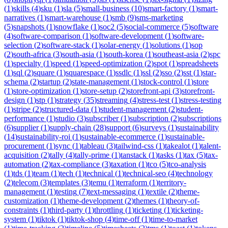
(
1
)
skills
(
4
)
sku
(
1
)
sla
(
5
)
small-business
(
10
)
smart-factory
(
1
)
smart-
narratives
(
1
)
smart-warehouse
(
1
)
smb
(
9
)
sms-marketing
(
5
)
snapshots
(
1
)
snowflake
(
1
)
soc2
(
5
)
social-commerce
(
5
)
software
(
4
)
software-comparison
(
1
)
software-development
(
1
)
software-
selection
(
2
)
software-stack
(
1
)
solar-energy
(
1
)
solutions
(
1
)
sop
(
2
)
south-africa
(
3
)
south-asia
(
1
)
south-korea
(
1
)
southeast-asia
(
2
)
spc
(
1
)
specialty
(
1
)
speed
(
1
)
speed-optimization
(
2
)
spot
(
1
)
spreadsheets
(
1
)
sql
(
2
)
square
(
1
)
squarespace
(
1
)
ssdlc
(
1
)
ssl
(
2
)
sso
(
2
)
sst
(
1
)
star-
schema
(
2
)
startup
(
2
)
state-management
(
1
)
stock-control
(
1
)
store
(
1
)
store-optimization
(
1
)
store-setup
(
2
)
storefront-api
(
3
)
storefront-
design
(
1
)
stp
(
1
)
strategy
(
35
)
streaming
(
4
)
stress-test
(
1
)
stress-testing
(
1
)
stripe
(
2
)
structured-data
(
1
)
student-management
(
2
)
student-
performance
(
1
)
studio
(
3
)
subscriber
(
1
)
subscription
(
2
)
subscriptions
(
6
)
supplier
(
1
)
supply-chain
(
28
)
support
(
6
)
surveys
(
1
)
sustainability
(
14
)
sustainability-roi
(
1
)
sustainable-ecommerce
(
1
)
sustainable-
procurement
(
1
)
sync
(
1
)
tableau
(
3
)
tailwind-css
(
1
)
takealot
(
1
)
talent-
acquisition
(
2
)
tally
(
4
)
tally-prime
(
1
)
tanstack
(
1
)
tasks
(
1
)
tax
(
5
)
tax-
automation
(
2
)
tax-compliance
(
3
)
taxation
(
1
)
tco
(
5
)
tco-analysis
(
1
)
tds
(
1
)
team
(
1
)
tech
(
1
)
technical
(
1
)
technical-seo
(
4
)
technology
(
2
)
telecom
(
3
)
templates
(
3
)
temu
(
1
)
terraform
(
1
)
territory-
management
(
1
)
testing
(
7
)
text-messaging
(
1
)
textile
(
2
)
theme-
customization
(
1
)
theme-development
(
2
)
themes
(
1
)
theory-of-
constraints
(
1
)
third-party
(
1
)
throttling
(
1
)
ticketing
(
1
)
ticketing-
system
(
1
)
tiktok
(
1
)
tiktok-shop
(
4
)
time-off
(
1
)
time-to-market