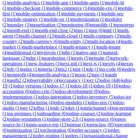
(
1
)
mobile-analytics
(
1
)
mobile-app
(
1
)
mobile-apps
(
1
)
mobile-bi
(
1
)
mobile-checkout
(
1
)
mobile-commerce
(
14
)
mobile-cro
(
1
)
mobile-
first
(
1
)
mobile-optimization
(
1
)
mobile-payments
(
1
)
mobile-seo
(
1
)
mobile-strategy
(
1
)
mobile-ux
(
1
)
modernization
(
1
)
modules
(
2
)
monday
(
3
)
monetization
(
2
)
monitoring
(
8
)
monolith
(
1
)
monorepo
(
2
)
month-end
(
1
)
month-end-close
(
2
)
mps
(
1
)
mrp
(
6
)
mtd
(
1
)
multi-
agent
(
5
)
multi-channel
(
13
)
multi-cloud
(
1
)
multi-company
(
3
)
multi-
country
(
2
)
multi-currency
(
6
)
multi-entity
(
2
)
multi-location
(
4
)
multi-
market
(
1
)
multi-marketplace
(
1
)
multi-tenancy
(
1
)
multi-tenant
(
4
)
multilingual
(
1
)
myinvois
(
1
)
n8n
(
1
)
native-app
(
1
)
natural-
language
(
2
)
ndpr
(
1
)
nearshoring
(
1
)
nestjs
(
5
)
netsuite
(
5
)
network-
operations
(
1
)
new-features
(
3
)
next-intl
(
1
)
next-js
(
1
)
nextjs
(
4
)
nexus
(
2
)
nfe
(
1
)
nginx
(
1
)
nigeria
(
3
)
nis2
(
1
)
nist
(
1
)
nlp
(
1
)
no-code
(
6
)
nodejs
(
1
)
nonprofit
(
4
)
nonprofit-analytics
(
1
)
noon
(
2
)
nps
(
1
)
oauth
(
1
)
oauth2
(
2
)
observability
(
4
)
occupancy
(
1
)
ocr
(
2
)
odoo
(
446
)
odoo
19
(
1
)
odoo versions
(
1
)
odoo-17
(
1
)
odoo-18
(
1
)
odoo-19
(
16
)
odoo-
accounting
(
6
)
odoo-crm
(
5
)
odoo-development
(
8
)
odoo-
implementation
(
1
)
odoo-integration
(
1
)
odoo-inventory
(
5
)
odoo-iot
(
1
)
odoo-manufacturing
(
4
)
odoo-modules
(
1
)
odoo-pos
(
1
)
odoo-
studio
(
1
)
oee
(
2
)
ofbiz
(
1
)
oidc
(
2
)
okrs
(
1
)
omnichannel
(
4
)
on-premise
(
1
)
on-premises
(
1
)
onboarding
(
6
)
online-courses
(
2
)
online-learning
(
2
)
online-reputation
(
1
)
online-store-2.0
(
1
)
open-source
(
6
)
open-
source-bi
(
1
)
open-source-erp
(
13
)
openai
(
1
)
openclaw
(
85
)
operations
(
6
)
optimization
(
21
)
orchestration
(
6
)
order-accuracy
(
1
)
order-
management
(
2
)
order-routing
(
1
)
orders
(
1
)
organizational-change