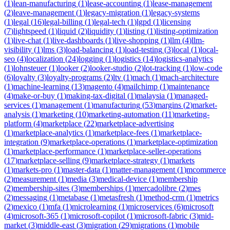
(
1
)
lean-manufacturing
(
1
)
lease-accounting
(
1
)
lease-management
(
2
)
leave-management
(
1
)
legacy-migration
(
1
)
legacy-systems
(
1
)
legal
(
16
)
legal-billing
(
1
)
legal-tech
(
1
)
lgpd
(
1
)
licensing
(
7
)
lightspeed
(
1
)
liquid
(
2
)
liquidity
(
1
)
listing
(
1
)
listing-optimization
(
1
)
live-chat
(
1
)
live-dashboards
(
1
)
live-shopping
(
1
)
llm
(
4
)
llm-
visibility
(
1
)
lms
(
3
)
load-balancing
(
1
)
load-testing
(
3
)
local
(
1
)
local-
seo
(
4
)
localization
(
24
)
logging
(
1
)
logistics
(
14
)
logistics-analytics
(
1
)
lohnsteuer
(
1
)
looker
(
2
)
looker-studio
(
2
)
lot-tracking
(
1
)
low-code
(
6
)
loyalty
(
3
)
loyalty-programs
(
2
)
ltv
(
1
)
mach
(
1
)
mach-architecture
(
1
)
machine-learning
(
13
)
magento
(
4
)
mailchimp
(
1
)
maintenance
(
4
)
make-or-buy
(
1
)
making-tax-digital
(
1
)
malaysia
(
1
)
managed-
services
(
1
)
management
(
1
)
manufacturing
(
53
)
margins
(
2
)
market-
analysis
(
1
)
marketing
(
10
)
marketing-automation
(
11
)
marketing-
platform
(
4
)
marketplace
(
22
)
marketplace-advertising
(
1
)
marketplace-analytics
(
1
)
marketplace-fees
(
1
)
marketplace-
integration
(
9
)
marketplace-operations
(
1
)
marketplace-optimization
(
1
)
marketplace-performance
(
1
)
marketplace-seller-operations
(
17
)
marketplace-selling
(
9
)
marketplace-strategy
(
1
)
markets
(
1
)
markets-pro
(
1
)
master-data
(
1
)
matter-management
(
1
)
mcommerce
(
2
)
measurement
(
1
)
media
(
3
)
medical-device
(
1
)
membership
(
2
)
membership-sites
(
3
)
memberships
(
1
)
mercadolibre
(
2
)
mes
(
2
)
messaging
(
1
)
metabase
(
1
)
metasfresh
(
1
)
method-crm
(
1
)
metrics
(
2
)
mexico
(
1
)
mfa
(
1
)
microlearning
(
1
)
microservices
(
6
)
microsoft
(
4
)
microsoft-365
(
1
)
microsoft-copilot
(
1
)
microsoft-fabric
(
3
)
mid-
market
(
3
)
middle-east
(
3
)
migration
(
29
)
migrations
(
1
)
mobile