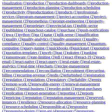
visualization
(
1
)
production
(
7
)
production-dashboards
(
1
)
production-
management
(
1
)
production-planning
(
2
)
production-scheduling
(
1
)
productivity
(
9
)
productization
(
1
)
products
(
1
)
professional-
services
(
4
)
program-management
(
1
)
project-accounting
(
2
)
project-
management
(
19
)
prometheus
(
1
)
prompt-engineering
(
1
)
property-
management
(
5
)
proprietary
(
1
)
provincial-tax
(
1
)
public-sector
(
1
)
publishing
(
1
)
punchout-catalog
(
1
)
purchase
(
3
)
push-notifications
(
1
)
pwa
(
1
)
python
(
5
)
qa
(
1
)
qatar
(
1
)
qlik-sense
(
1
)
qualification
(
1
)
quality
(
3
)
quality-analytics
(
1
)
quality-assurance
(
1
)
quality-
compliance
(
1
)
quality-control
(
2
)
quality-management
(
2
)
quantum-
computing
(
1
)
query-tuning
(
1
)
quickbooks
(
8
)
quickstart
(
1
)
quotation
(
1
)
quotation-templates
(
1
)
qweb
(
3
)
rag
(
1
)
rakuten
(
1
)
ranking
(
1
)
ransomware
(
1
)
rate-limiting
(
3
)
rdl
(
1
)
react
(
8
)
react-19
(
2
)
react-
email
(
1
)
react-native
(
1
)
react-query
(
1
)
real-estate
(
5
)
real-estate-
analytics
(
1
)
real-time
(
4
)
recharts
(
1
)
recipe-management
(
1
)
recommendations
(
1
)
reconciliation
(
1
)
recruitment
(
6
)
recurring-
billing
(
1
)
recurring-revenue
(
5
)
redis
(
2
)
refurbished
(
1
)
registration
(
1
)
regulation
(
1
)
regulations
(
2
)
regulatory
(
3
)
reliability
(
2
)
remix
(
2
)
remote-work
(
2
)
renewable-energy
(
1
)
renewal-management
(
1
)
rental
(
3
)
rental-business
(
1
)
reorder-point
(
1
)
repeat-purchases
(
1
)
replication
(
1
)
report-generation
(
1
)
reporting
(
12
)
reports
(
3
)
repricing
(
1
)
reputation
(
1
)
reputation-management
(
2
)
reserved-
instances
(
1
)
resilience
(
2
)
resource-allocation
(
1
)
resource-planning
(
1
)
resource-scheduling
(
2
)
responsible-ai
(
2
)
responsive
(
2
)
responsive-design
(
1
)
rest-api
(
4
)
restaurant
(
5
)
restaurant-