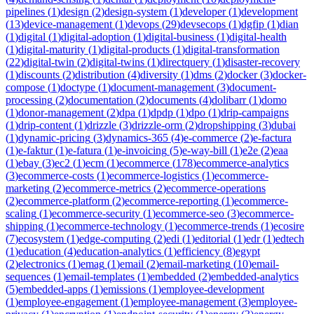
pipelines
(
1
)
design
(
2
)
design-system
(
1
)
developer
(
1
)
development
(
13
)
device-management
(
1
)
devops
(
29
)
devsecops
(
1
)
dgfip
(
1
)
dian
(
1
)
digital
(
1
)
digital-adoption
(
1
)
digital-business
(
1
)
digital-health
(
1
)
digital-maturity
(
1
)
digital-products
(
1
)
digital-transformation
(
22
)
digital-twin
(
2
)
digital-twins
(
1
)
directquery
(
1
)
disaster-recovery
(
1
)
discounts
(
2
)
distribution
(
4
)
diversity
(
1
)
dms
(
2
)
docker
(
3
)
docker-
compose
(
1
)
doctype
(
1
)
document-management
(
3
)
document-
processing
(
2
)
documentation
(
2
)
documents
(
4
)
dolibarr
(
1
)
domo
(
1
)
donor-management
(
2
)
dpa
(
1
)
dpdp
(
1
)
dpo
(
1
)
drip-campaigns
(
1
)
drip-content
(
1
)
drizzle
(
3
)
drizzle-orm
(
2
)
dropshipping
(
3
)
dubai
(
1
)
dynamic-pricing
(
3
)
dynamics-365
(
4
)
e-commerce
(
2
)
e-factura
(
1
)
e-faktur
(
1
)
e-fatura
(
1
)
e-invoicing
(
5
)
e-way-bill
(
1
)
e2e
(
2
)
eaa
(
1
)
ebay
(
3
)
ec2
(
1
)
ecm
(
1
)
ecommerce
(
178
)
ecommerce-analytics
(
3
)
ecommerce-costs
(
1
)
ecommerce-logistics
(
1
)
ecommerce-
marketing
(
2
)
ecommerce-metrics
(
2
)
ecommerce-operations
(
2
)
ecommerce-platform
(
2
)
ecommerce-reporting
(
1
)
ecommerce-
scaling
(
1
)
ecommerce-security
(
1
)
ecommerce-seo
(
3
)
ecommerce-
shipping
(
1
)
ecommerce-technology
(
1
)
ecommerce-trends
(
1
)
ecosire
(
7
)
ecosystem
(
1
)
edge-computing
(
2
)
edi
(
1
)
editorial
(
1
)
edr
(
1
)
edtech
(
1
)
education
(
4
)
education-analytics
(
1
)
efficiency
(
8
)
egypt
(
2
)
electronics
(
1
)
emag
(
1
)
email
(
2
)
email-marketing
(
10
)
email-
sequences
(
1
)
email-templates
(
1
)
embedded
(
2
)
embedded-analytics
(
5
)
embedded-apps
(
1
)
emissions
(
1
)
employee-development
(
1
)
employee-engagement
(
1
)
employee-management
(
3
)
employee-