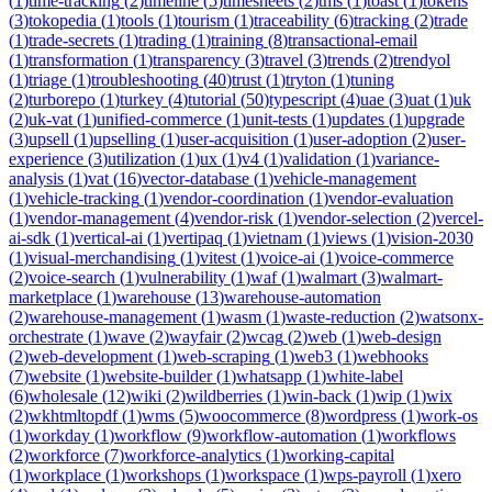
(
1
)
time-tracking
(
2
)
timeline
(
5
)
timesheets
(
2
)
tms
(
1
)
toast
(
1
)
tokens
(
3
)
tokopedia
(
1
)
tools
(
1
)
tourism
(
1
)
traceability
(
6
)
tracking
(
2
)
trade
(
1
)
trade-secrets
(
1
)
trading
(
1
)
training
(
8
)
transactional-email
(
1
)
transformation
(
1
)
transparency
(
3
)
travel
(
3
)
trends
(
2
)
trendyol
(
1
)
triage
(
1
)
troubleshooting
(
40
)
trust
(
1
)
tryton
(
1
)
tuning
(
2
)
turborepo
(
1
)
turkey
(
4
)
tutorial
(
50
)
typescript
(
4
)
uae
(
3
)
uat
(
1
)
uk
(
2
)
uk-vat
(
1
)
unified-commerce
(
1
)
unit-tests
(
1
)
updates
(
1
)
upgrade
(
3
)
upsell
(
1
)
upselling
(
1
)
user-acquisition
(
1
)
user-adoption
(
2
)
user-
experience
(
3
)
utilization
(
1
)
ux
(
1
)
v4
(
1
)
validation
(
1
)
variance-
analysis
(
1
)
vat
(
16
)
vector-database
(
1
)
vehicle-management
(
1
)
vehicle-tracking
(
1
)
vendor-coordination
(
1
)
vendor-evaluation
(
1
)
vendor-management
(
4
)
vendor-risk
(
1
)
vendor-selection
(
2
)
vercel-
ai-sdk
(
1
)
vertical-ai
(
1
)
vertipaq
(
1
)
vietnam
(
1
)
views
(
1
)
vision-2030
(
1
)
visual-merchandising
(
1
)
vitest
(
1
)
voice-ai
(
1
)
voice-commerce
(
2
)
voice-search
(
1
)
vulnerability
(
1
)
waf
(
1
)
walmart
(
3
)
walmart-
marketplace
(
1
)
warehouse
(
13
)
warehouse-automation
(
2
)
warehouse-management
(
1
)
wasm
(
1
)
waste-reduction
(
2
)
watsonx-
orchestrate
(
1
)
wave
(
2
)
wayfair
(
2
)
wcag
(
2
)
web
(
1
)
web-design
(
2
)
web-development
(
1
)
web-scraping
(
1
)
web3
(
1
)
webhooks
(
7
)
website
(
1
)
website-builder
(
1
)
whatsapp
(
1
)
white-label
(
6
)
wholesale
(
12
)
wiki
(
2
)
wildberries
(
1
)
win-back
(
1
)
wip
(
1
)
wix
(
2
)
wkhtmltopdf
(
1
)
wms
(
5
)
woocommerce
(
8
)
wordpress
(
1
)
work-os
(
1
)
workday
(
1
)
workflow
(
9
)
workflow-automation
(
1
)
workflows
(
2
)
workforce
(
7
)
workforce-analytics
(
1
)
working-capital
(
1
)
workplace
(
1
)
workshops
(
1
)
workspace
(
1
)
wps-payroll
(
1
)
xero