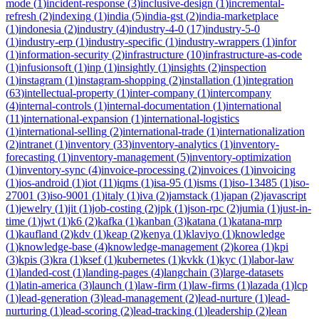
mode
(
1
)
incident-response
(
3
)
inclusive-design
(
1
)
incremental-
refresh
(
2
)
indexing
(
1
)
india
(
5
)
india-gst
(
2
)
india-marketplace
(
1
)
indonesia
(
2
)
industry
(
4
)
industry-4-0
(
17
)
industry-5-0
(
1
)
industry-erp
(
1
)
industry-specific
(
1
)
industry-wrappers
(
1
)
infor
(
1
)
information-security
(
2
)
infrastructure
(
10
)
infrastructure-as-code
(
1
)
infusionsoft
(
1
)
inp
(
1
)
insightly
(
1
)
insights
(
2
)
inspection
(
1
)
instagram
(
1
)
instagram-shopping
(
2
)
installation
(
1
)
integration
(
63
)
intellectual-property
(
1
)
inter-company
(
1
)
intercompany
(
4
)
internal-controls
(
1
)
internal-documentation
(
1
)
international
(
11
)
international-expansion
(
1
)
international-logistics
(
1
)
international-selling
(
2
)
international-trade
(
1
)
internationalization
(
2
)
intranet
(
1
)
inventory
(
33
)
inventory-analytics
(
1
)
inventory-
forecasting
(
1
)
inventory-management
(
5
)
inventory-optimization
(
1
)
inventory-sync
(
4
)
invoice-processing
(
2
)
invoices
(
1
)
invoicing
(
1
)
ios-android
(
1
)
iot
(
11
)
iqms
(
1
)
isa-95
(
1
)
isms
(
1
)
iso-13485
(
1
)
iso-
27001
(
3
)
iso-9001
(
1
)
italy
(
1
)
iva
(
2
)
jamstack
(
1
)
japan
(
2
)
javascript
(
1
)
jewelry
(
1
)
jit
(
1
)
job-costing
(
2
)
jpk
(
1
)
json-rpc
(
2
)
jumia
(
1
)
just-in-
time
(
1
)
jwt
(
1
)
k6
(
2
)
kafka
(
1
)
kanban
(
3
)
katana
(
1
)
katana-mrp
(
1
)
kaufland
(
2
)
kdv
(
1
)
keap
(
2
)
kenya
(
1
)
klaviyo
(
1
)
knowledge
(
1
)
knowledge-base
(
4
)
knowledge-management
(
2
)
korea
(
1
)
kpi
(
3
)
kpis
(
3
)
kra
(
1
)
ksef
(
1
)
kubernetes
(
1
)
kvkk
(
1
)
kyc
(
1
)
labor-law
(
1
)
landed-cost
(
1
)
landing-pages
(
4
)
langchain
(
3
)
large-datasets
(
1
)
latin-america
(
3
)
launch
(
1
)
law-firm
(
1
)
law-firms
(
1
)
lazada
(
1
)
lcp
(
1
)
lead-generation
(
3
)
lead-management
(
2
)
lead-nurture
(
1
)
lead-
nurturing
(
1
)
lead-scoring
(
2
)
lead-tracking
(
1
)
leadership
(
2
)
lean