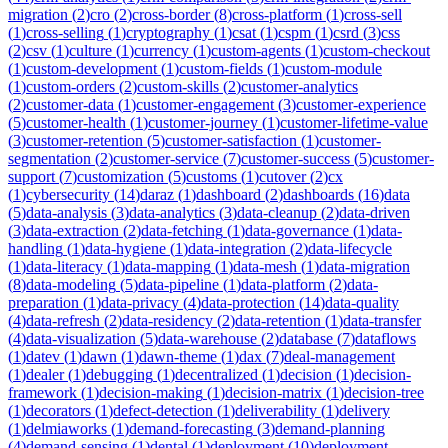
migration
(
2
)
cro
(
2
)
cross-border
(
8
)
cross-platform
(
1
)
cross-sell
(
1
)
cross-selling
(
1
)
cryptography
(
1
)
csat
(
1
)
cspm
(
1
)
csrd
(
3
)
css
(
2
)
csv
(
1
)
culture
(
1
)
currency
(
1
)
custom-agents
(
1
)
custom-checkout
(
1
)
custom-development
(
1
)
custom-fields
(
1
)
custom-module
(
1
)
custom-orders
(
2
)
custom-skills
(
2
)
customer-analytics
(
2
)
customer-data
(
1
)
customer-engagement
(
3
)
customer-experience
(
5
)
customer-health
(
1
)
customer-journey
(
1
)
customer-lifetime-value
(
3
)
customer-retention
(
5
)
customer-satisfaction
(
1
)
customer-
segmentation
(
2
)
customer-service
(
7
)
customer-success
(
5
)
customer-
support
(
7
)
customization
(
5
)
customs
(
1
)
cutover
(
2
)
cx
(
1
)
cybersecurity
(
14
)
daraz
(
1
)
dashboard
(
2
)
dashboards
(
16
)
data
(
5
)
data-analysis
(
3
)
data-analytics
(
3
)
data-cleanup
(
2
)
data-driven
(
3
)
data-extraction
(
2
)
data-fetching
(
1
)
data-governance
(
1
)
data-
handling
(
1
)
data-hygiene
(
1
)
data-integration
(
2
)
data-lifecycle
(
1
)
data-literacy
(
1
)
data-mapping
(
1
)
data-mesh
(
1
)
data-migration
(
8
)
data-modeling
(
5
)
data-pipeline
(
1
)
data-platform
(
2
)
data-
preparation
(
1
)
data-privacy
(
4
)
data-protection
(
14
)
data-quality
(
4
)
data-refresh
(
2
)
data-residency
(
2
)
data-retention
(
1
)
data-transfer
(
4
)
data-visualization
(
5
)
data-warehouse
(
2
)
database
(
7
)
dataflows
(
1
)
datev
(
1
)
dawn
(
1
)
dawn-theme
(
1
)
dax
(
7
)
deal-management
(
1
)
dealer
(
1
)
debugging
(
1
)
decentralized
(
1
)
decision
(
1
)
decision-
framework
(
1
)
decision-making
(
1
)
decision-matrix
(
1
)
decision-tree
(
1
)
decorators
(
1
)
defect-detection
(
1
)
deliverability
(
1
)
delivery
(
1
)
delmiaworks
(
1
)
demand-forecasting
(
3
)
demand-planning
(
4
)
demand-sensing
(
1
)
dental
(
1
)
deployment
(
10
)
deployment-