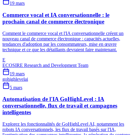
19 mars
Commerce vocal et IA conversationnelle : le
prochain canal de commerce électronique
Comment le commerce vocal et l'IA conversationnelle créent un
nouveau canal de commerce électronique : capacités actuelles,
tendances d'adoption par les consommateurs, mise en œuvre
technique et ce que les détaillants devraient faire maintenant.
E
ECOSIRE Research and Development Team
19 mars
gohighlevel
ai
5 mars
Automatisation de l'IA GoHighLevel : IA
conversationnelle, flux de travail et campagnes
intelligentes
Explorez les fonctionnalités de GoHighLevel AI, notamment les
robots IA conversationnels, les flux de travail basés sur l'IA,
l'optimisation des campagnes intelligentes, la génération de contenu