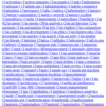
(
1
)
activation
(
1
)
activecampaign
(
2
)
acumatica
(
1
)
ada
(
2
)
adempiere
(
1
)
adequacy
(
1
)
admin-api
(
1
)
administration
(
1
)
adobe-commerce
(
2
)
adoption
(
2
)
aerospace
(
1
)
afip
(
1
)
africa
(
2
)
aftermarket
(
1
)
agency
(
13
)
agency-automation
(
1
)
agency-growth
(
2
)
agency-scaling
(
1
)
agentforce
(
1
)
agile
(
2
)
agreements
(
1
)
agriculture
(
3
)
agritech
(
1
)
ai
(
62
)
ai-agent
(
1
)
ai-agents
(
38
)
ai-analytics
(
2
)
ai-architecture
(
2
)
ai-
assistants
(
1
)
ai-automation
(
6
)
ai-bot
(
1
)
ai-chatbot
(
1
)
ai-comparison
(
1
)
ai-content
(
1
)
ai-development
(
1
)
ai-ethics
(
1
)
ai-frameworks
(
2
)
ai-
investment
(
1
)
ai-queries
(
1
)
ai-search
(
3
)
ai-security
(
1
)
ai-testing
(
1
)
ai-threats
(
1
)
alerting
(
2
)
alexa
(
1
)
alibaba
(
1
)
aliexpress
(
1
)
all-in-one
(
2
)
allegro
(
2
)
amazon
(
7
)
amazon-ads
(
1
)
amazon-ppc
(
1
)
amazon-
seller
(
1
)
aml
(
1
)
analytics
(
40
)
announcement
(
1
)
anomaly-detection
(
1
)
answer-engine-optimization
(
1
)
aov
(
1
)
ap-automation
(
1
)
apache
(
1
)
apcs
(
1
)
api
(
22
)
api-economy
(
1
)
api-first
(
2
)
api-gateway
(
1
)
api-
integration
(
3
)
api-security
(
2
)
apm
(
1
)
app-bridge
(
1
)
app-commerce
(
1
)
app-development
(
2
)
app-publishing
(
1
)
app-review
(
1
)
app-router
(
1
)
app-store
(
1
)
apparel
(
3
)
appi
(
1
)
apple-pay
(
1
)
applicant-tracking
(
1
)
applications
(
1
)
appointment-booking
(
2
)
appointments
(
1
)
appraisals
(
1
)
approval-chains
(
1
)
approvals
(
3
)
apps
(
1
)
ar
(
1
)
ar-
shopping
(
1
)
architecture
(
17
)
argentina
(
1
)
artificial-intelligence
(
2
)
as9100
(
1
)
asc-606
(
3
)
assessment
(
2
)
asset-management
(
4
)
assistant
(
1
)
ato
(
1
)
attribution
(
1
)
attrition
(
1
)
audience-analytics
(
1
)
audit
(
7
)
audit-trail
(
1
)
augmented
(
1
)
augmented-reality
(
2
)
australia
(
2
)
australia-gst
(
1
)
authentication
(
6
)
authentik
(
2
)
authorization
(
3
)
autogen
(
2
)
automation
(
119
)
automl
(
1
)
automotive
(
5
)
autonomous