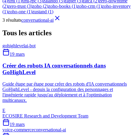
(
4
)
xml
(
1
)
xml-rpc
(
3
)
zalando
(
5
)
zapier
(
3
)
zatca
(
2
)
zero-downtime
(
2
)
zero-trust
(
3
)
zoho
(
2
)
zoho-books
(
1
)
zoho-crm
(
1
)
zoho-inventory
(
1
)
zoho-one
(
1
)
zustand
(
1
)
3 résultats
conversational-ai
Tous les articles
gohighlevel
ai-bot
19 mars
Créer des robots IA conversationnels dans
GoHighLevel
Guide étape par étape pour créer des robots d'IA conversationnels
GoHighLevel - depuis la configuration des personnages et
l'ingénierie rapide jusqu'au déploiement et à l'optimisation
multicanaux.
E
ECOSIRE Research and Development Team
19 mars
voice-commerce
conversational-ai