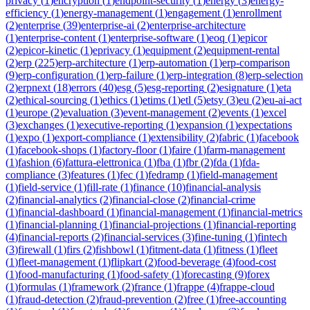
privacy
(
1
)
encryption
(
1
)
endpoint-security
(
1
)
energy
(
3
)
energy-
efficiency
(
1
)
energy-management
(
1
)
engagement
(
1
)
enrollment
(
2
)
enterprise
(
39
)
enterprise-ai
(
2
)
enterprise-architecture
(
1
)
enterprise-content
(
1
)
enterprise-software
(
1
)
eoq
(
1
)
epicor
(
2
)
epicor-kinetic
(
1
)
eprivacy
(
1
)
equipment
(
2
)
equipment-rental
(
2
)
erp
(
225
)
erp-architecture
(
1
)
erp-automation
(
1
)
erp-comparison
(
9
)
erp-configuration
(
1
)
erp-failure
(
1
)
erp-integration
(
8
)
erp-selection
(
2
)
erpnext
(
18
)
errors
(
40
)
esg
(
5
)
esg-reporting
(
2
)
esignature
(
1
)
eta
(
2
)
ethical-sourcing
(
1
)
ethics
(
1
)
etims
(
1
)
etl
(
5
)
etsy
(
3
)
eu
(
2
)
eu-ai-act
(
1
)
europe
(
2
)
evaluation
(
3
)
event-management
(
2
)
events
(
1
)
excel
(
3
)
exchanges
(
1
)
executive-reporting
(
1
)
expansion
(
1
)
expectations
(
1
)
expo
(
1
)
export-compliance
(
1
)
extensibility
(
2
)
fabric
(
1
)
facebook
(
1
)
facebook-shops
(
1
)
factory-floor
(
1
)
faire
(
1
)
farm-management
(
1
)
fashion
(
6
)
fattura-elettronica
(
1
)
fba
(
1
)
fbr
(
2
)
fda
(
1
)
fda-
compliance
(
3
)
features
(
1
)
fec
(
1
)
fedramp
(
1
)
field-management
(
1
)
field-service
(
1
)
fill-rate
(
1
)
finance
(
10
)
financial-analysis
(
2
)
financial-analytics
(
2
)
financial-close
(
2
)
financial-crime
(
1
)
financial-dashboard
(
1
)
financial-management
(
1
)
financial-metrics
(
1
)
financial-planning
(
1
)
financial-projections
(
1
)
financial-reporting
(
4
)
financial-reports
(
2
)
financial-services
(
3
)
fine-tuning
(
1
)
fintech
(
3
)
firewall
(
1
)
firs
(
2
)
fishbowl
(
1
)
fitment-data
(
1
)
fitness
(
1
)
fleet
(
1
)
fleet-management
(
1
)
flipkart
(
2
)
food-beverage
(
4
)
food-cost
(
1
)
food-manufacturing
(
1
)
food-safety
(
1
)
forecasting
(
9
)
forex
(
1
)
formulas
(
1
)
framework
(
2
)
france
(
1
)
frappe
(
4
)
frappe-cloud
(
1
)
fraud-detection
(
2
)
fraud-prevention
(
2
)
free
(
1
)
free-accounting