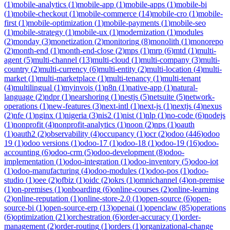
(
1
)
mobile-analytics
(
1
)
mobile-app
(
1
)
mobile-apps
(
1
)
mobile-bi
(
1
)
mobile-checkout
(
1
)
mobile-commerce
(
14
)
mobile-cro
(
1
)
mobile-
first
(
1
)
mobile-optimization
(
1
)
mobile-payments
(
1
)
mobile-seo
(
1
)
mobile-strategy
(
1
)
mobile-ux
(
1
)
modernization
(
1
)
modules
(
2
)
monday
(
3
)
monetization
(
2
)
monitoring
(
8
)
monolith
(
1
)
monorepo
(
2
)
month-end
(
1
)
month-end-close
(
2
)
mps
(
1
)
mrp
(
6
)
mtd
(
1
)
multi-
agent
(
5
)
multi-channel
(
13
)
multi-cloud
(
1
)
multi-company
(
3
)
multi-
country
(
2
)
multi-currency
(
6
)
multi-entity
(
2
)
multi-location
(
4
)
multi-
market
(
1
)
multi-marketplace
(
1
)
multi-tenancy
(
1
)
multi-tenant
(
4
)
multilingual
(
1
)
myinvois
(
1
)
n8n
(
1
)
native-app
(
1
)
natural-
language
(
2
)
ndpr
(
1
)
nearshoring
(
1
)
nestjs
(
5
)
netsuite
(
5
)
network-
operations
(
1
)
new-features
(
3
)
next-intl
(
1
)
next-js
(
1
)
nextjs
(
4
)
nexus
(
2
)
nfe
(
1
)
nginx
(
1
)
nigeria
(
3
)
nis2
(
1
)
nist
(
1
)
nlp
(
1
)
no-code
(
6
)
nodejs
(
1
)
nonprofit
(
4
)
nonprofit-analytics
(
1
)
noon
(
2
)
nps
(
1
)
oauth
(
1
)
oauth2
(
2
)
observability
(
4
)
occupancy
(
1
)
ocr
(
2
)
odoo
(
446
)
odoo
19
(
1
)
odoo versions
(
1
)
odoo-17
(
1
)
odoo-18
(
1
)
odoo-19
(
16
)
odoo-
accounting
(
6
)
odoo-crm
(
5
)
odoo-development
(
8
)
odoo-
implementation
(
1
)
odoo-integration
(
1
)
odoo-inventory
(
5
)
odoo-iot
(
1
)
odoo-manufacturing
(
4
)
odoo-modules
(
1
)
odoo-pos
(
1
)
odoo-
studio
(
1
)
oee
(
2
)
ofbiz
(
1
)
oidc
(
2
)
okrs
(
1
)
omnichannel
(
4
)
on-premise
(
1
)
on-premises
(
1
)
onboarding
(
6
)
online-courses
(
2
)
online-learning
(
2
)
online-reputation
(
1
)
online-store-2.0
(
1
)
open-source
(
6
)
open-
source-bi
(
1
)
open-source-erp
(
13
)
openai
(
1
)
openclaw
(
85
)
operations
(
6
)
optimization
(
21
)
orchestration
(
6
)
order-accuracy
(
1
)
order-
management
(
2
)
order-routing
(
1
)
orders
(
1
)
organizational-change