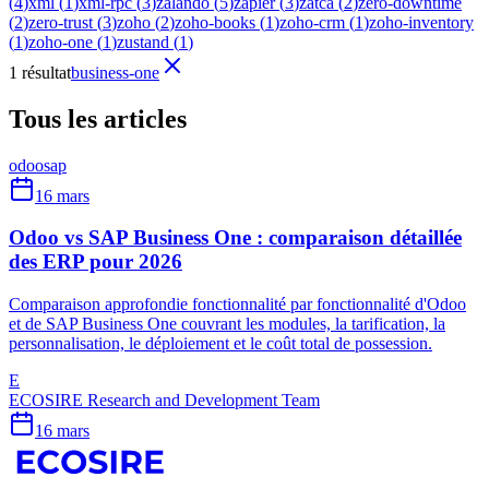
(
4
)
xml
(
1
)
xml-rpc
(
3
)
zalando
(
5
)
zapier
(
3
)
zatca
(
2
)
zero-downtime
(
2
)
zero-trust
(
3
)
zoho
(
2
)
zoho-books
(
1
)
zoho-crm
(
1
)
zoho-inventory
(
1
)
zoho-one
(
1
)
zustand
(
1
)
1 résultat
business-one
Tous les articles
odoo
sap
16 mars
Odoo vs SAP Business One : comparaison détaillée
des ERP pour 2026
Comparaison approfondie fonctionnalité par fonctionnalité d'Odoo
et de SAP Business One couvrant les modules, la tarification, la
personnalisation, le déploiement et le coût total de possession.
E
ECOSIRE Research and Development Team
16 mars