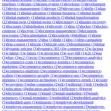
pipelines
(
1
)
design
(
2
)
design-system
(
1
)
developer
(
1
)
development
(
13
)
device-management
(
1
)
devops
(
29
)
devsecops
(
1
)
dgfip
(
1
)
dian
(
1
)
digital
(
1
)
digital-adoption
(
1
)
digital-business
(
1
)
digital-health
(
1
)
digital-maturity
(
1
)
digital-products
(
1
)
digital-transformation
(
22
)
digital-twin
(
2
)
digital-twins
(
1
)
directquery
(
1
)
disaster-recovery
(
1
)
discounts
(
2
)
distribution
(
4
)
diversity
(
1
)
dms
(
2
)
docker
(
3
)
docker-
compose
(
1
)
doctype
(
1
)
document-management
(
3
)
document-
processing
(
2
)
documentation
(
2
)
documents
(
4
)
dolibarr
(
1
)
domo
(
1
)
donor-management
(
2
)
dpa
(
1
)
dpdp
(
1
)
dpo
(
1
)
drip-campaigns
(
1
)
drip-content
(
1
)
drizzle
(
3
)
drizzle-orm
(
2
)
dropshipping
(
3
)
dubai
(
1
)
dynamic-pricing
(
3
)
dynamics-365
(
4
)
e-commerce
(
2
)
e-factura
(
1
)
e-faktur
(
1
)
e-fatura
(
1
)
e-invoicing
(
5
)
e-way-bill
(
1
)
e2e
(
2
)
eaa
(
1
)
ebay
(
3
)
ec2
(
1
)
ecm
(
1
)
ecommerce
(
178
)
ecommerce-analytics
(
3
)
ecommerce-costs
(
1
)
ecommerce-logistics
(
1
)
ecommerce-
marketing
(
2
)
ecommerce-metrics
(
2
)
ecommerce-operations
(
2
)
ecommerce-platform
(
2
)
ecommerce-reporting
(
1
)
ecommerce-
scaling
(
1
)
ecommerce-security
(
1
)
ecommerce-seo
(
3
)
ecommerce-
shipping
(
1
)
ecommerce-technology
(
1
)
ecommerce-trends
(
1
)
ecosire
(
7
)
ecosystem
(
1
)
edge-computing
(
2
)
edi
(
1
)
editorial
(
1
)
edr
(
1
)
edtech
(
1
)
education
(
4
)
education-analytics
(
1
)
efficiency
(
8
)
egypt
(
2
)
electronics
(
1
)
emag
(
1
)
email
(
2
)
email-marketing
(
10
)
email-
sequences
(
1
)
email-templates
(
1
)
embedded
(
2
)
embedded-analytics
(
5
)
embedded-apps
(
1
)
emissions
(
1
)
employee-development
(
1
)
employee-engagement
(
1
)
employee-management
(
3
)
employee-