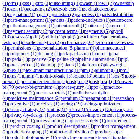
(
1
)
orm
(
3
)
oss
(
1
)
otto
(
3
)
outsourcing
(
3
)
owasp
(
1
)
owl
(
2
)
ownership
(
1
)
ozon
(
1
)
packaging
(
2
)
page-objects
(
1
)
paginated-reports
(
1
)
pagination
(
1
)
pajak
(
1
)
pakistan
(
2
)
paperless
(
1
)
parts-distribution
(
1
)
parts-management
(
1
)
patents
(
1
)
patient-analytics
(
1
)
patient-care
(
2
)
patient-management
(
1
)
patient-recall
(
1
)
patterns
(
5
)
payment
(
1
)
payment-security
(
2
)
payment-terms
(
1
)
payments
(
5
)
payroll
(
18
)
pci-dss
(
4
)
pdf
(
2
)
pdfkit
(
1
)
pdpl
(
2
)
peachtree
(
2
)
penetration-
testing
(
1
)
people-analytics
(
2
)
performance
(
25
)
performance-review
(
1
)
permissions
(
1
)
personalization
(
5
)
pharma
(
4
)
pharmaceutical
(
2
)
philippines
(
1
)
phishing
(
1
)
pick-pack-ship
(
1
)
pim
(
1
)
pipa
(
1
)
pipeda
(
1
)
pipedrive
(
2
)
pipeline
(
9
)
pipeline-automation
(
1
)
pipl
(
1
)
pixel-perfect
(
1
)
planning
(
9
)
plans
(
1
)
platform
(
3
)
playwright
(
2
)
plex
(
1
)
plex-smart-manufacturing
(
1
)
plm
(
2
)
plumbing
(
1
)
pm2
(
1
)
pms
(
1
)
pnpm
(
1
)
point-of-sale
(
3
)
poland
(
3
)
polaris
(
1
)
pos
(
9
)
post-
brexit
(
1
)
post-implementation
(
2
)
postgres
(
2
)
postgresql
(
10
)
power-
bi
(
79
)
power-bi-premium
(
1
)
power-query
(
1
)
ppc
(
1
)
practice-
management
(
2
)
precious-metals
(
1
)
predictive-analytics
(
4
)
predictive-maintenance
(
2
)
premium
(
2
)
preparation
(
1
)
prestashop
(
1
)
preventive
(
1
)
pricelists
(
1
)
pricing
(
19
)
pricing-optimization
(
1
)
pricing-strategy
(
3
)
printing
(
1
)
prisma
(
1
)
privacy
(
12
)
privacy-act
(
1
)
privacy-by-design
(
1
)
process
(
2
)
process-improvement
(
1
)
process-
management
(
1
)
process-mining
(
1
)
process-safety
(
1
)
procurement
(
11
)
product-costing
(
1
)
product-descriptions
(
1
)
product-management
(
2
)
product-mapping
(
1
)
product-optimization
(
1
)
product-pages
(
1
)
product-photography
(
1
)
product-recommendations
(
1
)
product-