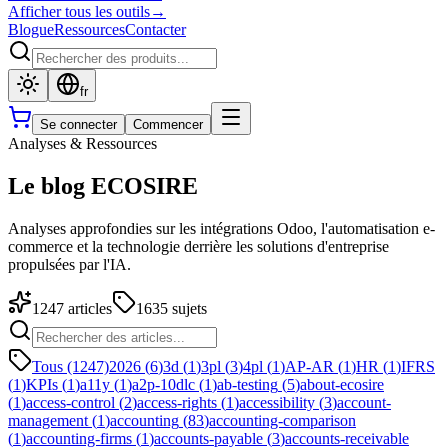
Afficher tous les outils
→
Blogue
Ressources
Contacter
fr
Se connecter
Commencer
Analyses & Ressources
Le blog ECOSIRE
Analyses approfondies sur les intégrations Odoo, l'automatisation e-
commerce et la technologie derrière les solutions d'entreprise
propulsées par l'IA.
1247
articles
1635
sujets
Tous (1247)
2026
(
6
)
3d
(
1
)
3pl
(
3
)
4pl
(
1
)
AP-AR
(
1
)
HR
(
1
)
IFRS
(
1
)
KPIs
(
1
)
a11y
(
1
)
a2p-10dlc
(
1
)
ab-testing
(
5
)
about-ecosire
(
1
)
access-control
(
2
)
access-rights
(
1
)
accessibility
(
3
)
account-
management
(
1
)
accounting
(
83
)
accounting-comparison
(
1
)
accounting-firms
(
1
)
accounts-payable
(
3
)
accounts-receivable