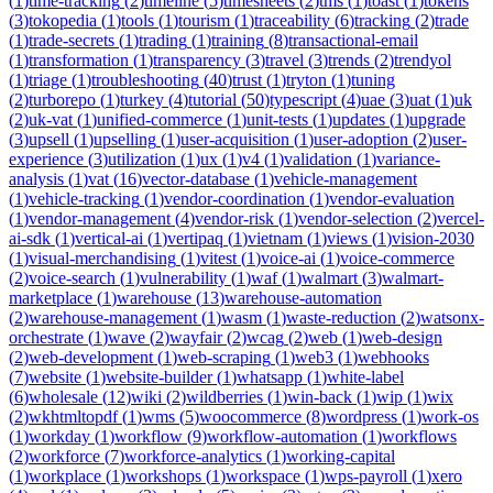
(
1
)
time-tracking
(
2
)
timeline
(
5
)
timesheets
(
2
)
tms
(
1
)
toast
(
1
)
tokens
(
3
)
tokopedia
(
1
)
tools
(
1
)
tourism
(
1
)
traceability
(
6
)
tracking
(
2
)
trade
(
1
)
trade-secrets
(
1
)
trading
(
1
)
training
(
8
)
transactional-email
(
1
)
transformation
(
1
)
transparency
(
3
)
travel
(
3
)
trends
(
2
)
trendyol
(
1
)
triage
(
1
)
troubleshooting
(
40
)
trust
(
1
)
tryton
(
1
)
tuning
(
2
)
turborepo
(
1
)
turkey
(
4
)
tutorial
(
50
)
typescript
(
4
)
uae
(
3
)
uat
(
1
)
uk
(
2
)
uk-vat
(
1
)
unified-commerce
(
1
)
unit-tests
(
1
)
updates
(
1
)
upgrade
(
3
)
upsell
(
1
)
upselling
(
1
)
user-acquisition
(
1
)
user-adoption
(
2
)
user-
experience
(
3
)
utilization
(
1
)
ux
(
1
)
v4
(
1
)
validation
(
1
)
variance-
analysis
(
1
)
vat
(
16
)
vector-database
(
1
)
vehicle-management
(
1
)
vehicle-tracking
(
1
)
vendor-coordination
(
1
)
vendor-evaluation
(
1
)
vendor-management
(
4
)
vendor-risk
(
1
)
vendor-selection
(
2
)
vercel-
ai-sdk
(
1
)
vertical-ai
(
1
)
vertipaq
(
1
)
vietnam
(
1
)
views
(
1
)
vision-2030
(
1
)
visual-merchandising
(
1
)
vitest
(
1
)
voice-ai
(
1
)
voice-commerce
(
2
)
voice-search
(
1
)
vulnerability
(
1
)
waf
(
1
)
walmart
(
3
)
walmart-
marketplace
(
1
)
warehouse
(
13
)
warehouse-automation
(
2
)
warehouse-management
(
1
)
wasm
(
1
)
waste-reduction
(
2
)
watsonx-
orchestrate
(
1
)
wave
(
2
)
wayfair
(
2
)
wcag
(
2
)
web
(
1
)
web-design
(
2
)
web-development
(
1
)
web-scraping
(
1
)
web3
(
1
)
webhooks
(
7
)
website
(
1
)
website-builder
(
1
)
whatsapp
(
1
)
white-label
(
6
)
wholesale
(
12
)
wiki
(
2
)
wildberries
(
1
)
win-back
(
1
)
wip
(
1
)
wix
(
2
)
wkhtmltopdf
(
1
)
wms
(
5
)
woocommerce
(
8
)
wordpress
(
1
)
work-os
(
1
)
workday
(
1
)
workflow
(
9
)
workflow-automation
(
1
)
workflows
(
2
)
workforce
(
7
)
workforce-analytics
(
1
)
working-capital
(
1
)
workplace
(
1
)
workshops
(
1
)
workspace
(
1
)
wps-payroll
(
1
)
xero