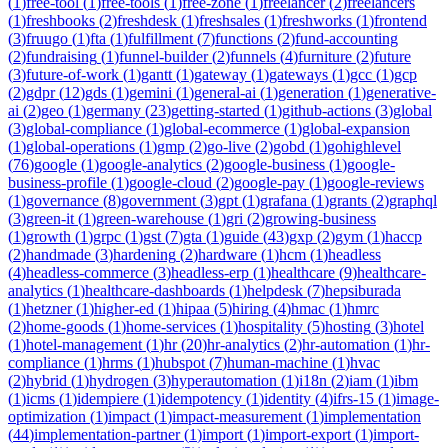
(
1
)
free-tool
(
1
)
free-tools
(
1
)
free-zone
(
1
)
freelancer
(
2
)
freelancers
(
1
)
freshbooks
(
2
)
freshdesk
(
1
)
freshsales
(
1
)
freshworks
(
1
)
frontend
(
3
)
fruugo
(
1
)
fta
(
1
)
fulfillment
(
7
)
functions
(
2
)
fund-accounting
(
2
)
fundraising
(
1
)
funnel-builder
(
2
)
funnels
(
4
)
furniture
(
2
)
future
(
3
)
future-of-work
(
1
)
gantt
(
1
)
gateway
(
1
)
gateways
(
1
)
gcc
(
1
)
gcp
(
2
)
gdpr
(
12
)
gds
(
1
)
gemini
(
1
)
general-ai
(
1
)
generation
(
1
)
generative-
ai
(
2
)
geo
(
1
)
germany
(
23
)
getting-started
(
1
)
github-actions
(
3
)
global
(
3
)
global-compliance
(
1
)
global-ecommerce
(
1
)
global-expansion
(
1
)
global-operations
(
1
)
gmp
(
2
)
go-live
(
2
)
gobd
(
1
)
gohighlevel
(
76
)
google
(
1
)
google-analytics
(
2
)
google-business
(
1
)
google-
business-profile
(
1
)
google-cloud
(
2
)
google-pay
(
1
)
google-reviews
(
1
)
governance
(
8
)
government
(
3
)
gpt
(
1
)
grafana
(
1
)
grants
(
2
)
graphql
(
3
)
green-it
(
1
)
green-warehouse
(
1
)
gri
(
2
)
growing-business
(
1
)
growth
(
1
)
grpc
(
1
)
gst
(
7
)
gta
(
1
)
guide
(
43
)
gxp
(
2
)
gym
(
1
)
haccp
(
2
)
handmade
(
3
)
hardening
(
2
)
hardware
(
1
)
hcm
(
1
)
headless
(
4
)
headless-commerce
(
3
)
headless-erp
(
1
)
healthcare
(
9
)
healthcare-
analytics
(
1
)
healthcare-dashboards
(
1
)
helpdesk
(
7
)
hepsiburada
(
1
)
hetzner
(
1
)
higher-ed
(
1
)
hipaa
(
5
)
hiring
(
4
)
hmac
(
1
)
hmrc
(
2
)
home-goods
(
1
)
home-services
(
1
)
hospitality
(
5
)
hosting
(
3
)
hotel
(
1
)
hotel-management
(
1
)
hr
(
20
)
hr-analytics
(
2
)
hr-automation
(
1
)
hr-
compliance
(
1
)
hrms
(
1
)
hubspot
(
7
)
human-machine
(
1
)
hvac
(
2
)
hybrid
(
1
)
hydrogen
(
3
)
hyperautomation
(
1
)
i18n
(
2
)
iam
(
1
)
ibm
(
1
)
icms
(
1
)
idempiere
(
1
)
idempotency
(
1
)
identity
(
4
)
ifrs-15
(
1
)
image-
optimization
(
1
)
impact
(
1
)
impact-measurement
(
1
)
implementation
(
44
)
implementation-partner
(
1
)
import
(
1
)
import-export
(
1
)
import-