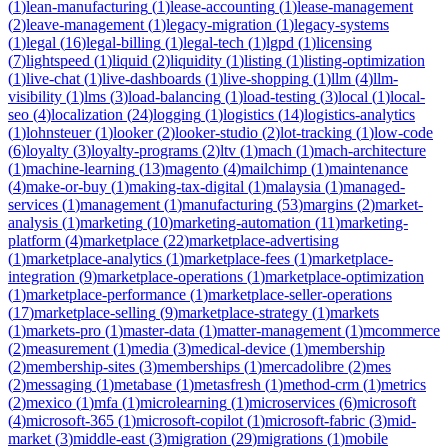
(
1
)
lean-manufacturing
(
1
)
lease-accounting
(
1
)
lease-management
(
2
)
leave-management
(
1
)
legacy-migration
(
1
)
legacy-systems
(
1
)
legal
(
16
)
legal-billing
(
1
)
legal-tech
(
1
)
lgpd
(
1
)
licensing
(
7
)
lightspeed
(
1
)
liquid
(
2
)
liquidity
(
1
)
listing
(
1
)
listing-optimization
(
1
)
live-chat
(
1
)
live-dashboards
(
1
)
live-shopping
(
1
)
llm
(
4
)
llm-
visibility
(
1
)
lms
(
3
)
load-balancing
(
1
)
load-testing
(
3
)
local
(
1
)
local-
seo
(
4
)
localization
(
24
)
logging
(
1
)
logistics
(
14
)
logistics-analytics
(
1
)
lohnsteuer
(
1
)
looker
(
2
)
looker-studio
(
2
)
lot-tracking
(
1
)
low-code
(
6
)
loyalty
(
3
)
loyalty-programs
(
2
)
ltv
(
1
)
mach
(
1
)
mach-architecture
(
1
)
machine-learning
(
13
)
magento
(
4
)
mailchimp
(
1
)
maintenance
(
4
)
make-or-buy
(
1
)
making-tax-digital
(
1
)
malaysia
(
1
)
managed-
services
(
1
)
management
(
1
)
manufacturing
(
53
)
margins
(
2
)
market-
analysis
(
1
)
marketing
(
10
)
marketing-automation
(
11
)
marketing-
platform
(
4
)
marketplace
(
22
)
marketplace-advertising
(
1
)
marketplace-analytics
(
1
)
marketplace-fees
(
1
)
marketplace-
integration
(
9
)
marketplace-operations
(
1
)
marketplace-optimization
(
1
)
marketplace-performance
(
1
)
marketplace-seller-operations
(
17
)
marketplace-selling
(
9
)
marketplace-strategy
(
1
)
markets
(
1
)
markets-pro
(
1
)
master-data
(
1
)
matter-management
(
1
)
mcommerce
(
2
)
measurement
(
1
)
media
(
3
)
medical-device
(
1
)
membership
(
2
)
membership-sites
(
3
)
memberships
(
1
)
mercadolibre
(
2
)
mes
(
2
)
messaging
(
1
)
metabase
(
1
)
metasfresh
(
1
)
method-crm
(
1
)
metrics
(
2
)
mexico
(
1
)
mfa
(
1
)
microlearning
(
1
)
microservices
(
6
)
microsoft
(
4
)
microsoft-365
(
1
)
microsoft-copilot
(
1
)
microsoft-fabric
(
3
)
mid-
market
(
3
)
middle-east
(
3
)
migration
(
29
)
migrations
(
1
)
mobile