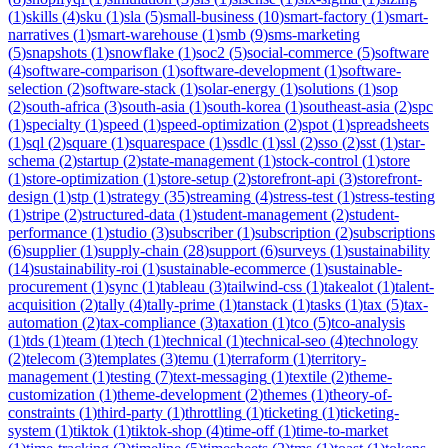
(
1
)
skills
(
4
)
sku
(
1
)
sla
(
5
)
small-business
(
10
)
smart-factory
(
1
)
smart-
narratives
(
1
)
smart-warehouse
(
1
)
smb
(
9
)
sms-marketing
(
5
)
snapshots
(
1
)
snowflake
(
1
)
soc2
(
5
)
social-commerce
(
5
)
software
(
4
)
software-comparison
(
1
)
software-development
(
1
)
software-
selection
(
2
)
software-stack
(
1
)
solar-energy
(
1
)
solutions
(
1
)
sop
(
2
)
south-africa
(
3
)
south-asia
(
1
)
south-korea
(
1
)
southeast-asia
(
2
)
spc
(
1
)
specialty
(
1
)
speed
(
1
)
speed-optimization
(
2
)
spot
(
1
)
spreadsheets
(
1
)
sql
(
2
)
square
(
1
)
squarespace
(
1
)
ssdlc
(
1
)
ssl
(
2
)
sso
(
2
)
sst
(
1
)
star-
schema
(
2
)
startup
(
2
)
state-management
(
1
)
stock-control
(
1
)
store
(
1
)
store-optimization
(
1
)
store-setup
(
2
)
storefront-api
(
3
)
storefront-
design
(
1
)
stp
(
1
)
strategy
(
35
)
streaming
(
4
)
stress-test
(
1
)
stress-testing
(
1
)
stripe
(
2
)
structured-data
(
1
)
student-management
(
2
)
student-
performance
(
1
)
studio
(
3
)
subscriber
(
1
)
subscription
(
2
)
subscriptions
(
6
)
supplier
(
1
)
supply-chain
(
28
)
support
(
6
)
surveys
(
1
)
sustainability
(
14
)
sustainability-roi
(
1
)
sustainable-ecommerce
(
1
)
sustainable-
procurement
(
1
)
sync
(
1
)
tableau
(
3
)
tailwind-css
(
1
)
takealot
(
1
)
talent-
acquisition
(
2
)
tally
(
4
)
tally-prime
(
1
)
tanstack
(
1
)
tasks
(
1
)
tax
(
5
)
tax-
automation
(
2
)
tax-compliance
(
3
)
taxation
(
1
)
tco
(
5
)
tco-analysis
(
1
)
tds
(
1
)
team
(
1
)
tech
(
1
)
technical
(
1
)
technical-seo
(
4
)
technology
(
2
)
telecom
(
3
)
templates
(
3
)
temu
(
1
)
terraform
(
1
)
territory-
management
(
1
)
testing
(
7
)
text-messaging
(
1
)
textile
(
2
)
theme-
customization
(
1
)
theme-development
(
2
)
themes
(
1
)
theory-of-
constraints
(
1
)
third-party
(
1
)
throttling
(
1
)
ticketing
(
1
)
ticketing-
system
(
1
)
tiktok
(
1
)
tiktok-shop
(
4
)
time-off
(
1
)
time-to-market