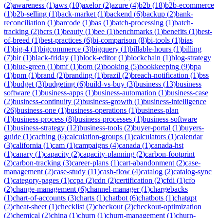
(
2
)
awareness
(
1
)
aws
(
10
)
axelor
(
2
)
azure
(
4
)
b2b
(
18
)
b2b-ecommerce
(
1
)
b2b-selling
(
1
)
back-market
(
1
)
backend
(
6
)
backup
(
2
)
bank-
reconciliation
(
1
)
barcode
(
1
)
bas
(
1
)
batch-processing
(
1
)
batch-
tracking
(
2
)
bcrs
(
1
)
beauty
(
1
)
bee
(
1
)
benchmarks
(
1
)
benefits
(
1
)
best-
of-breed
(
1
)
best-practices
(
6
)
bi-comparison
(
8
)
bi-tools
(
1
)
bias
(
1
)
big-4
(
1
)
bigcommerce
(
3
)
bigquery
(
1
)
billable-hours
(
1
)
billing
(
7
)
bir
(
1
)
black-friday
(
1
)
block-editor
(
1
)
blockchain
(
1
)
blog-strategy
(
1
)
blue-green
(
1
)
bmf
(
1
)
bom
(
2
)
booking
(
5
)
bookkeeping
(
9
)
bpa
(
1
)
bpm
(
1
)
brand
(
2
)
branding
(
1
)
brazil
(
2
)
breach-notification
(
1
)
bss
(
1
)
budget
(
3
)
budgeting
(
6
)
build-vs-buy
(
3
)
business
(
13
)
business
software
(
1
)
business-apps
(
1
)
business-automation
(
1
)
business-case
(
2
)
business-continuity
(
2
)
business-growth
(
1
)
business-intelligence
(
26
)
business-one
(
1
)
business-operations
(
1
)
business-plan
(
1
)
business-process
(
8
)
business-processes
(
1
)
business-software
(
1
)
business-strategy
(
12
)
business-tools
(
2
)
buyer-portal
(
1
)
buyers-
guide
(
1
)
caching
(
6
)
calculation-groups
(
1
)
calculators
(
1
)
calendar
(
3
)
california
(
1
)
cam
(
1
)
campaigns
(
4
)
canada
(
1
)
canada-hst
(
1
)
canary
(
1
)
capacity
(
2
)
capacity-planning
(
2
)
carbon-footprint
(
2
)
carbon-tracking
(
3
)
career-plans
(
1
)
cart-abandonment
(
2
)
case-
management
(
2
)
case-study
(
11
)
cash-flow
(
4
)
catalog
(
2
)
catalog-sync
(
1
)
category-pages
(
1
)
ccpa
(
2
)
cdn
(
2
)
certification
(
2
)
cfdi
(
1
)
cfo
(
2
)
change-management
(
6
)
channel-manager
(
1
)
chargebacks
(
1
)
chart-of-accounts
(
3
)
charts
(
1
)
chatbot
(
6
)
chatbots
(
1
)
chatgpt
(
2
)
cheat-sheet
(
1
)
checklist
(
7
)
checkout
(
2
)
checkout-optimization
(
2
)
chemical
(
2
)
china
(
1
)
churn
(
1
)
churn-management
(
1
)
churn-