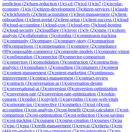
prediction
(
2
)
churn-reduction
(
1
)
ci-cd
(
7
)
cicd
(
1
)
cin7
(
1
)
circular-
economy
(
1
)
cis
(
1
)
citizen-development
(
3
)
citizen-services
(
1
)
claude
(
2
)
clickfunnels
(
2
)
client-acquisition
(
1
)
client-management
(
2
)
client-
onboarding
(
1
)
client-portal
(
2
)
client-setup
(
1
)
client-success
(
1
)
cloud
(
8
)
cloud-accounting
(
1
)
cloud-cost
(
1
)
cloud-erp
(
3
)
cloud-hosting
(
2
)
cloud-security
(
2
)
cloudflare
(
1
)
clover
(
1
)
clv
(
2
)
cmms
(
1
)
cohort-
analysis
(
2
)
collaboration
(
3
)
colombia
(
1
)
commission-tracking
(
1
)
community
(
3
)
company
(
1
)
company-story
(
1
)
comparison
(
88
)
comparisons
(
1
)
compensation
(
1
)
compiere
(
2
)
compliance
(
99
)
composable-commerce
(
2
)
composite-models
(
1
)
computer-vision
(
1
)
configuration
(
1
)
connector
(
8
)
connector-comparison
(
1
)
connectors
(
1
)
consolidation
(
3
)
construction
(
2
)
construction-
analytics
(
1
)
consultancy
(
2
)
consulting
(
3
)
containers
(
3
)
content
(
1
)
content-management
(
2
)
content-marketing
(
3
)
continuous-
improvement
(
1
)
contract-management
(
1
)
contract-review
(
1
)
contracts
(
3
)
conversation-ai
(
1
)
conversation-design
(
1
)
conversational-ai
(
3
)
conversion
(
8
)
conversion-optimization
(
7
)
conversion-rate
(
2
)
conversion-rate-optimization
(
1
)
cookie-
consent
(
1
)
copilot
(
1
)
copyleft
(
1
)
copyrights
(
1
)
core-web-vitals
(
5
)
corporate-tax
(
1
)
corrective
(
1
)
cosmetics
(
1
)
cost
(
4
)
cost-
accounting
(
1
)
cost-analysis
(
3
)
cost-benefit
(
2
)
cost-calculator
(
1
)
cost-
comparison
(
2
)
cost-optimization
(
5
)
cost-reduction
(
1
)
cost-savings
(
1
)
cost-tracking
(
2
)
coupang
(
1
)
course-creation
(
1
)
courses
(
3
)
cpa
(
1
)
cpq
(
1
)
cpra
(
1
)
credit-management
(
1
)
crewai
(
2
)
criteria
(
1
)
crm
(
44
)
crm-analytics
(
1
)
crm-comparison
(
5
)
crm-integration
(
2
)
crm-