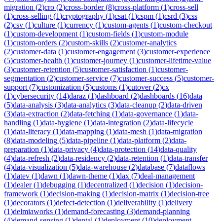
migration
(
2
)
cro
(
2
)
cross-border
(
8
)
cross-platform
(
1
)
cross-sell
(
1
)
cross-selling
(
1
)
cryptography
(
1
)
csat
(
1
)
cspm
(
1
)
csrd
(
3
)
css
(
2
)
csv
(
1
)
culture
(
1
)
currency
(
1
)
custom-agents
(
1
)
custom-checkout
(
1
)
custom-development
(
1
)
custom-fields
(
1
)
custom-module
(
1
)
custom-orders
(
2
)
custom-skills
(
2
)
customer-analytics
(
2
)
customer-data
(
1
)
customer-engagement
(
3
)
customer-experience
(
5
)
customer-health
(
1
)
customer-journey
(
1
)
customer-lifetime-value
(
3
)
customer-retention
(
5
)
customer-satisfaction
(
1
)
customer-
segmentation
(
2
)
customer-service
(
7
)
customer-success
(
5
)
customer-
support
(
7
)
customization
(
5
)
customs
(
1
)
cutover
(
2
)
cx
(
1
)
cybersecurity
(
14
)
daraz
(
1
)
dashboard
(
2
)
dashboards
(
16
)
data
(
5
)
data-analysis
(
3
)
data-analytics
(
3
)
data-cleanup
(
2
)
data-driven
(
3
)
data-extraction
(
2
)
data-fetching
(
1
)
data-governance
(
1
)
data-
handling
(
1
)
data-hygiene
(
1
)
data-integration
(
2
)
data-lifecycle
(
1
)
data-literacy
(
1
)
data-mapping
(
1
)
data-mesh
(
1
)
data-migration
(
8
)
data-modeling
(
5
)
data-pipeline
(
1
)
data-platform
(
2
)
data-
preparation
(
1
)
data-privacy
(
4
)
data-protection
(
14
)
data-quality
(
4
)
data-refresh
(
2
)
data-residency
(
2
)
data-retention
(
1
)
data-transfer
(
4
)
data-visualization
(
5
)
data-warehouse
(
2
)
database
(
7
)
dataflows
(
1
)
datev
(
1
)
dawn
(
1
)
dawn-theme
(
1
)
dax
(
7
)
deal-management
(
1
)
dealer
(
1
)
debugging
(
1
)
decentralized
(
1
)
decision
(
1
)
decision-
framework
(
1
)
decision-making
(
1
)
decision-matrix
(
1
)
decision-tree
(
1
)
decorators
(
1
)
defect-detection
(
1
)
deliverability
(
1
)
delivery
(
1
)
delmiaworks
(
1
)
demand-forecasting
(
3
)
demand-planning
(
4
)
demand-sensing
(
1
)
dental
(
1
)
deployment
(
10
)
deployment-