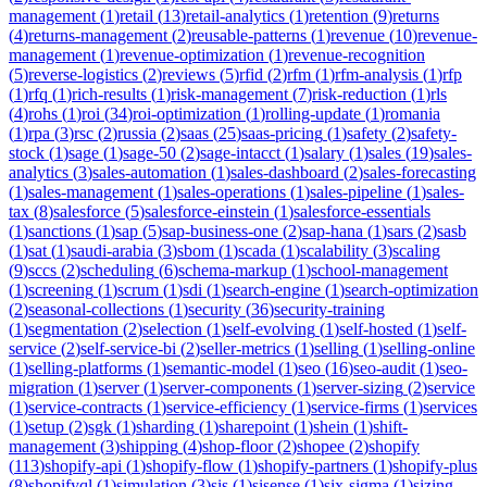
management
(
1
)
retail
(
13
)
retail-analytics
(
1
)
retention
(
9
)
returns
(
4
)
returns-management
(
2
)
reusable-patterns
(
1
)
revenue
(
10
)
revenue-
management
(
1
)
revenue-optimization
(
1
)
revenue-recognition
(
5
)
reverse-logistics
(
2
)
reviews
(
5
)
rfid
(
2
)
rfm
(
1
)
rfm-analysis
(
1
)
rfp
(
1
)
rfq
(
1
)
rich-results
(
1
)
risk-management
(
7
)
risk-reduction
(
1
)
rls
(
4
)
rohs
(
1
)
roi
(
34
)
roi-optimization
(
1
)
rolling-update
(
1
)
romania
(
1
)
rpa
(
3
)
rsc
(
2
)
russia
(
2
)
saas
(
25
)
saas-pricing
(
1
)
safety
(
2
)
safety-
stock
(
1
)
sage
(
1
)
sage-50
(
2
)
sage-intacct
(
1
)
salary
(
1
)
sales
(
19
)
sales-
analytics
(
3
)
sales-automation
(
1
)
sales-dashboard
(
2
)
sales-forecasting
(
1
)
sales-management
(
1
)
sales-operations
(
1
)
sales-pipeline
(
1
)
sales-
tax
(
8
)
salesforce
(
5
)
salesforce-einstein
(
1
)
salesforce-essentials
(
1
)
sanctions
(
1
)
sap
(
5
)
sap-business-one
(
2
)
sap-hana
(
1
)
sars
(
2
)
sasb
(
1
)
sat
(
1
)
saudi-arabia
(
3
)
sbom
(
1
)
scada
(
1
)
scalability
(
3
)
scaling
(
9
)
sccs
(
2
)
scheduling
(
6
)
schema-markup
(
1
)
school-management
(
1
)
screening
(
1
)
scrum
(
1
)
sdi
(
1
)
search-engine
(
1
)
search-optimization
(
2
)
seasonal-collections
(
1
)
security
(
36
)
security-training
(
1
)
segmentation
(
2
)
selection
(
1
)
self-evolving
(
1
)
self-hosted
(
1
)
self-
service
(
2
)
self-service-bi
(
2
)
seller-metrics
(
1
)
selling
(
1
)
selling-online
(
1
)
selling-platforms
(
1
)
semantic-model
(
1
)
seo
(
16
)
seo-audit
(
1
)
seo-
migration
(
1
)
server
(
1
)
server-components
(
1
)
server-sizing
(
2
)
service
(
1
)
service-contracts
(
1
)
service-efficiency
(
1
)
service-firms
(
1
)
services
(
1
)
setup
(
2
)
sgk
(
1
)
sharding
(
1
)
sharepoint
(
1
)
shein
(
1
)
shift-
management
(
3
)
shipping
(
4
)
shop-floor
(
2
)
shopee
(
2
)
shopify
(
113
)
shopify-api
(
1
)
shopify-flow
(
1
)
shopify-partners
(
1
)
shopify-plus
(
8
)
shopifyql
(
1
)
simulation
(
3
)
sis
(
1
)
sisense
(
1
)
six-sigma
(
1
)
sizing