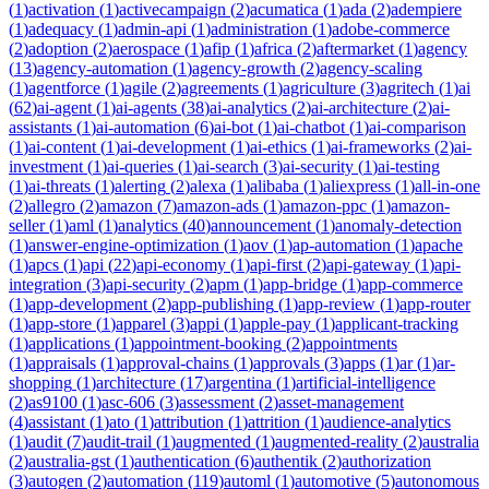
(
1
)
activation
(
1
)
activecampaign
(
2
)
acumatica
(
1
)
ada
(
2
)
adempiere
(
1
)
adequacy
(
1
)
admin-api
(
1
)
administration
(
1
)
adobe-commerce
(
2
)
adoption
(
2
)
aerospace
(
1
)
afip
(
1
)
africa
(
2
)
aftermarket
(
1
)
agency
(
13
)
agency-automation
(
1
)
agency-growth
(
2
)
agency-scaling
(
1
)
agentforce
(
1
)
agile
(
2
)
agreements
(
1
)
agriculture
(
3
)
agritech
(
1
)
ai
(
62
)
ai-agent
(
1
)
ai-agents
(
38
)
ai-analytics
(
2
)
ai-architecture
(
2
)
ai-
assistants
(
1
)
ai-automation
(
6
)
ai-bot
(
1
)
ai-chatbot
(
1
)
ai-comparison
(
1
)
ai-content
(
1
)
ai-development
(
1
)
ai-ethics
(
1
)
ai-frameworks
(
2
)
ai-
investment
(
1
)
ai-queries
(
1
)
ai-search
(
3
)
ai-security
(
1
)
ai-testing
(
1
)
ai-threats
(
1
)
alerting
(
2
)
alexa
(
1
)
alibaba
(
1
)
aliexpress
(
1
)
all-in-one
(
2
)
allegro
(
2
)
amazon
(
7
)
amazon-ads
(
1
)
amazon-ppc
(
1
)
amazon-
seller
(
1
)
aml
(
1
)
analytics
(
40
)
announcement
(
1
)
anomaly-detection
(
1
)
answer-engine-optimization
(
1
)
aov
(
1
)
ap-automation
(
1
)
apache
(
1
)
apcs
(
1
)
api
(
22
)
api-economy
(
1
)
api-first
(
2
)
api-gateway
(
1
)
api-
integration
(
3
)
api-security
(
2
)
apm
(
1
)
app-bridge
(
1
)
app-commerce
(
1
)
app-development
(
2
)
app-publishing
(
1
)
app-review
(
1
)
app-router
(
1
)
app-store
(
1
)
apparel
(
3
)
appi
(
1
)
apple-pay
(
1
)
applicant-tracking
(
1
)
applications
(
1
)
appointment-booking
(
2
)
appointments
(
1
)
appraisals
(
1
)
approval-chains
(
1
)
approvals
(
3
)
apps
(
1
)
ar
(
1
)
ar-
shopping
(
1
)
architecture
(
17
)
argentina
(
1
)
artificial-intelligence
(
2
)
as9100
(
1
)
asc-606
(
3
)
assessment
(
2
)
asset-management
(
4
)
assistant
(
1
)
ato
(
1
)
attribution
(
1
)
attrition
(
1
)
audience-analytics
(
1
)
audit
(
7
)
audit-trail
(
1
)
augmented
(
1
)
augmented-reality
(
2
)
australia
(
2
)
australia-gst
(
1
)
authentication
(
6
)
authentik
(
2
)
authorization
(
3
)
autogen
(
2
)
automation
(
119
)
automl
(
1
)
automotive
(
5
)
autonomous