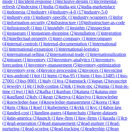
mode
(
1
)
incident-response
(
3
)
inclusive-design
(
1
)
incremental-
refresh
(
2
)
indexing
(
1
)
india
(
5
)
india-gst
(
2
)
india-marketplace
(
1
)
indonesia
(
2
)
industry
(
4
)
industry-4-0
(
17
)
industry-5-0
(
1
)
industry-erp
(
1
)
industry-specific
(
1
)
industry-wrappers
(
1
)
infor
(
1
)
information-security
(
2
)
infrastructure
(
10
)
infrastructure-as-code
(
1
)
infusionsoft
(
1
)
inp
(
1
)
insightly
(
1
)
insights
(
2
)
inspection
(
1
)
instagram
(
1
)
instagram-shopping
(
2
)
installation
(
1
)
integration
(
63
)
intellectual-property
(
1
)
inter-company
(
1
)
intercompany
(
4
)
internal-controls
(
1
)
internal-documentation
(
1
)
international
(
11
)
international-expansion
(
1
)
international-logistics
(
1
)
international-selling
(
2
)
international-trade
(
1
)
internationalization
(
2
)
intranet
(
1
)
inventory
(
33
)
inventory-analytics
(
1
)
inventory-
forecasting
(
1
)
inventory-management
(
5
)
inventory-optimization
(
1
)
inventory-sync
(
4
)
invoice-processing
(
2
)
invoices
(
1
)
invoicing
(
1
)
ios-android
(
1
)
iot
(
11
)
iqms
(
1
)
isa-95
(
1
)
isms
(
1
)
iso-13485
(
1
)
iso-
27001
(
3
)
iso-9001
(
1
)
italy
(
1
)
iva
(
2
)
jamstack
(
1
)
japan
(
2
)
javascript
(
1
)
jewelry
(
1
)
jit
(
1
)
job-costing
(
2
)
jpk
(
1
)
json-rpc
(
2
)
jumia
(
1
)
just-in-
time
(
1
)
jwt
(
1
)
k6
(
2
)
kafka
(
1
)
kanban
(
3
)
katana
(
1
)
katana-mrp
(
1
)
kaufland
(
2
)
kdv
(
1
)
keap
(
2
)
kenya
(
1
)
klaviyo
(
1
)
knowledge
(
1
)
knowledge-base
(
4
)
knowledge-management
(
2
)
korea
(
1
)
kpi
(
3
)
kpis
(
3
)
kra
(
1
)
ksef
(
1
)
kubernetes
(
1
)
kvkk
(
1
)
kyc
(
1
)
labor-law
(
1
)
landed-cost
(
1
)
landing-pages
(
4
)
langchain
(
3
)
large-datasets
(
1
)
latin-america
(
3
)
launch
(
1
)
law-firm
(
1
)
law-firms
(
1
)
lazada
(
1
)
lcp
(
1
)
lead-generation
(
3
)
lead-management
(
2
)
lead-nurture
(
1
)
lead-
nurturing
(
1
)
lead-scoring
(
2
)
lead-tracking
(
1
)
leadership
(
2
)
lean