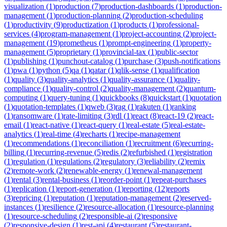
visualization
(
1
)
production
(
7
)
production-dashboards
(
1
)
production-
management
(
1
)
production-planning
(
2
)
production-scheduling
(
1
)
productivity
(
9
)
productization
(
1
)
products
(
1
)
professional-
services
(
4
)
program-management
(
1
)
project-accounting
(
2
)
project-
management
(
19
)
prometheus
(
1
)
prompt-engineering
(
1
)
property-
management
(
5
)
proprietary
(
1
)
provincial-tax
(
1
)
public-sector
(
1
)
publishing
(
1
)
punchout-catalog
(
1
)
purchase
(
3
)
push-notifications
(
1
)
pwa
(
1
)
python
(
5
)
qa
(
1
)
qatar
(
1
)
qlik-sense
(
1
)
qualification
(
1
)
quality
(
3
)
quality-analytics
(
1
)
quality-assurance
(
1
)
quality-
compliance
(
1
)
quality-control
(
2
)
quality-management
(
2
)
quantum-
computing
(
1
)
query-tuning
(
1
)
quickbooks
(
8
)
quickstart
(
1
)
quotation
(
1
)
quotation-templates
(
1
)
qweb
(
3
)
rag
(
1
)
rakuten
(
1
)
ranking
(
1
)
ransomware
(
1
)
rate-limiting
(
3
)
rdl
(
1
)
react
(
8
)
react-19
(
2
)
react-
email
(
1
)
react-native
(
1
)
react-query
(
1
)
real-estate
(
5
)
real-estate-
analytics
(
1
)
real-time
(
4
)
recharts
(
1
)
recipe-management
(
1
)
recommendations
(
1
)
reconciliation
(
1
)
recruitment
(
6
)
recurring-
billing
(
1
)
recurring-revenue
(
5
)
redis
(
2
)
refurbished
(
1
)
registration
(
1
)
regulation
(
1
)
regulations
(
2
)
regulatory
(
3
)
reliability
(
2
)
remix
(
2
)
remote-work
(
2
)
renewable-energy
(
1
)
renewal-management
(
1
)
rental
(
3
)
rental-business
(
1
)
reorder-point
(
1
)
repeat-purchases
(
1
)
replication
(
1
)
report-generation
(
1
)
reporting
(
12
)
reports
(
3
)
repricing
(
1
)
reputation
(
1
)
reputation-management
(
2
)
reserved-
instances
(
1
)
resilience
(
2
)
resource-allocation
(
1
)
resource-planning
(
1
)
resource-scheduling
(
2
)
responsible-ai
(
2
)
responsive
(
2
)
responsive-design
(
1
)
rest-api
(
4
)
restaurant
(
5
)
restaurant-