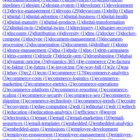
pipelines
(
1
)
design
(
2
)
design-system
(
1
)
developer
(
1
)
development
(
13
)
device-management
(
1
)
devops
(
29
)
devsecops
(
1
)
dgfip
(
1
)
dian
(
1
)
digital
(
1
)
digital-adoption
(
1
)
digital-business
(
1
)
digital-health
(
1
)
digital-maturity
(
1
)
digital-products
(
1
)
digital-transformation
(
22
)
digital-twin
(
2
)
digital-twins
(
1
)
directquery
(
1
)
disaster-recovery
(
1
)
discounts
(
2
)
distribution
(
4
)
diversity
(
1
)
dms
(
2
)
docker
(
3
)
docker-
compose
(
1
)
doctype
(
1
)
document-management
(
3
)
document-
processing
(
2
)
documentation
(
2
)
documents
(
4
)
dolibarr
(
1
)
domo
(
1
)
donor-management
(
2
)
dpa
(
1
)
dpdp
(
1
)
dpo
(
1
)
drip-campaigns
(
1
)
drip-content
(
1
)
drizzle
(
3
)
drizzle-orm
(
2
)
dropshipping
(
3
)
dubai
(
1
)
dynamic-pricing
(
3
)
dynamics-365
(
4
)
e-commerce
(
2
)
e-factura
(
1
)
e-faktur
(
1
)
e-fatura
(
1
)
e-invoicing
(
5
)
e-way-bill
(
1
)
e2e
(
2
)
eaa
(
1
)
ebay
(
3
)
ec2
(
1
)
ecm
(
1
)
ecommerce
(
178
)
ecommerce-analytics
(
3
)
ecommerce-costs
(
1
)
ecommerce-logistics
(
1
)
ecommerce-
marketing
(
2
)
ecommerce-metrics
(
2
)
ecommerce-operations
(
2
)
ecommerce-platform
(
2
)
ecommerce-reporting
(
1
)
ecommerce-
scaling
(
1
)
ecommerce-security
(
1
)
ecommerce-seo
(
3
)
ecommerce-
shipping
(
1
)
ecommerce-technology
(
1
)
ecommerce-trends
(
1
)
ecosire
(
7
)
ecosystem
(
1
)
edge-computing
(
2
)
edi
(
1
)
editorial
(
1
)
edr
(
1
)
edtech
(
1
)
education
(
4
)
education-analytics
(
1
)
efficiency
(
8
)
egypt
(
2
)
electronics
(
1
)
emag
(
1
)
email
(
2
)
email-marketing
(
10
)
email-
sequences
(
1
)
email-templates
(
1
)
embedded
(
2
)
embedded-analytics
(
5
)
embedded-apps
(
1
)
emissions
(
1
)
employee-development
(
1
)
employee-engagement
(
1
)
employee-management
(
3
)
employee-