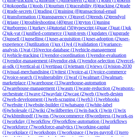
(
1
)
time-tracking
(
2
)
timeline
(
5
)
timesheets
(
2
)
tms
(
1
)
toast
(
1
)
tokens
(
3
)
tokopedia
(
1
)
tools
(
1
)
tourism
(
1
)
traceability
(
6
)
tracking
(
2
)
trade
(
1
)
trade-secrets
(
1
)
trading
(
1
)
training
(
8
)
transactional-email
(
1
)
transformation
(
1
)
transparency
(
3
)
travel
(
3
)
trends
(
2
)
trendyol
(
1
)
triage
(
1
)
troubleshooting
(
40
)
trust
(
1
)
tryton
(
1
)
tuning
(
2
)
turborepo
(
1
)
turkey
(
4
)
tutorial
(
50
)
typescript
(
4
)
uae
(
3
)
uat
(
1
)
uk
(
2
)
uk-vat
(
1
)
unified-commerce
(
1
)
unit-tests
(
1
)
updates
(
1
)
upgrade
(
3
)
upsell
(
1
)
upselling
(
1
)
user-acquisition
(
1
)
user-adoption
(
2
)
user-
experience
(
3
)
utilization
(
1
)
ux
(
1
)
v4
(
1
)
validation
(
1
)
variance-
analysis
(
1
)
vat
(
16
)
vector-database
(
1
)
vehicle-management
(
1
)
vehicle-tracking
(
1
)
vendor-coordination
(
1
)
vendor-evaluation
(
1
)
vendor-management
(
4
)
vendor-risk
(
1
)
vendor-selection
(
2
)
vercel-
ai-sdk
(
1
)
vertical-ai
(
1
)
vertipaq
(
1
)
vietnam
(
1
)
views
(
1
)
vision-2030
(
1
)
visual-merchandising
(
1
)
vitest
(
1
)
voice-ai
(
1
)
voice-commerce
(
2
)
voice-search
(
1
)
vulnerability
(
1
)
waf
(
1
)
walmart
(
3
)
walmart-
marketplace
(
1
)
warehouse
(
13
)
warehouse-automation
(
2
)
warehouse-management
(
1
)
wasm
(
1
)
waste-reduction
(
2
)
watsonx-
orchestrate
(
1
)
wave
(
2
)
wayfair
(
2
)
wcag
(
2
)
web
(
1
)
web-design
(
2
)
web-development
(
1
)
web-scraping
(
1
)
web3
(
1
)
webhooks
(
7
)
website
(
1
)
website-builder
(
1
)
whatsapp
(
1
)
white-label
(
6
)
wholesale
(
12
)
wiki
(
2
)
wildberries
(
1
)
win-back
(
1
)
wip
(
1
)
wix
(
2
)
wkhtmltopdf
(
1
)
wms
(
5
)
woocommerce
(
8
)
wordpress
(
1
)
work-os
(
1
)
workday
(
1
)
workflow
(
9
)
workflow-automation
(
1
)
workflows
(
2
)
workforce
(
7
)
workforce-analytics
(
1
)
working-capital
(
1
)
workplace
(
1
)
workshops
(
1
)
workspace
(
1
)
wps-payroll
(
1
)
xero