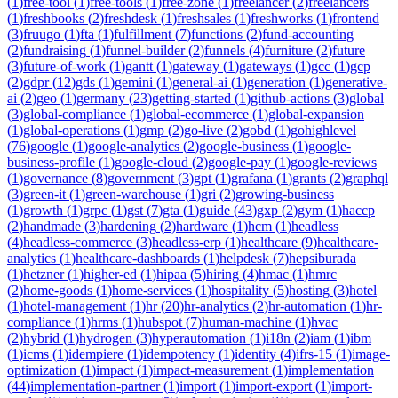
(
1
)
free-tool
(
1
)
free-tools
(
1
)
free-zone
(
1
)
freelancer
(
2
)
freelancers
(
1
)
freshbooks
(
2
)
freshdesk
(
1
)
freshsales
(
1
)
freshworks
(
1
)
frontend
(
3
)
fruugo
(
1
)
fta
(
1
)
fulfillment
(
7
)
functions
(
2
)
fund-accounting
(
2
)
fundraising
(
1
)
funnel-builder
(
2
)
funnels
(
4
)
furniture
(
2
)
future
(
3
)
future-of-work
(
1
)
gantt
(
1
)
gateway
(
1
)
gateways
(
1
)
gcc
(
1
)
gcp
(
2
)
gdpr
(
12
)
gds
(
1
)
gemini
(
1
)
general-ai
(
1
)
generation
(
1
)
generative-
ai
(
2
)
geo
(
1
)
germany
(
23
)
getting-started
(
1
)
github-actions
(
3
)
global
(
3
)
global-compliance
(
1
)
global-ecommerce
(
1
)
global-expansion
(
1
)
global-operations
(
1
)
gmp
(
2
)
go-live
(
2
)
gobd
(
1
)
gohighlevel
(
76
)
google
(
1
)
google-analytics
(
2
)
google-business
(
1
)
google-
business-profile
(
1
)
google-cloud
(
2
)
google-pay
(
1
)
google-reviews
(
1
)
governance
(
8
)
government
(
3
)
gpt
(
1
)
grafana
(
1
)
grants
(
2
)
graphql
(
3
)
green-it
(
1
)
green-warehouse
(
1
)
gri
(
2
)
growing-business
(
1
)
growth
(
1
)
grpc
(
1
)
gst
(
7
)
gta
(
1
)
guide
(
43
)
gxp
(
2
)
gym
(
1
)
haccp
(
2
)
handmade
(
3
)
hardening
(
2
)
hardware
(
1
)
hcm
(
1
)
headless
(
4
)
headless-commerce
(
3
)
headless-erp
(
1
)
healthcare
(
9
)
healthcare-
analytics
(
1
)
healthcare-dashboards
(
1
)
helpdesk
(
7
)
hepsiburada
(
1
)
hetzner
(
1
)
higher-ed
(
1
)
hipaa
(
5
)
hiring
(
4
)
hmac
(
1
)
hmrc
(
2
)
home-goods
(
1
)
home-services
(
1
)
hospitality
(
5
)
hosting
(
3
)
hotel
(
1
)
hotel-management
(
1
)
hr
(
20
)
hr-analytics
(
2
)
hr-automation
(
1
)
hr-
compliance
(
1
)
hrms
(
1
)
hubspot
(
7
)
human-machine
(
1
)
hvac
(
2
)
hybrid
(
1
)
hydrogen
(
3
)
hyperautomation
(
1
)
i18n
(
2
)
iam
(
1
)
ibm
(
1
)
icms
(
1
)
idempiere
(
1
)
idempotency
(
1
)
identity
(
4
)
ifrs-15
(
1
)
image-
optimization
(
1
)
impact
(
1
)
impact-measurement
(
1
)
implementation
(
44
)
implementation-partner
(
1
)
import
(
1
)
import-export
(
1
)
import-