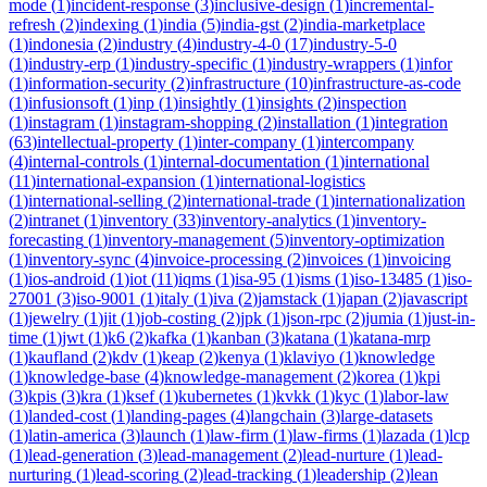
mode
(
1
)
incident-response
(
3
)
inclusive-design
(
1
)
incremental-
refresh
(
2
)
indexing
(
1
)
india
(
5
)
india-gst
(
2
)
india-marketplace
(
1
)
indonesia
(
2
)
industry
(
4
)
industry-4-0
(
17
)
industry-5-0
(
1
)
industry-erp
(
1
)
industry-specific
(
1
)
industry-wrappers
(
1
)
infor
(
1
)
information-security
(
2
)
infrastructure
(
10
)
infrastructure-as-code
(
1
)
infusionsoft
(
1
)
inp
(
1
)
insightly
(
1
)
insights
(
2
)
inspection
(
1
)
instagram
(
1
)
instagram-shopping
(
2
)
installation
(
1
)
integration
(
63
)
intellectual-property
(
1
)
inter-company
(
1
)
intercompany
(
4
)
internal-controls
(
1
)
internal-documentation
(
1
)
international
(
11
)
international-expansion
(
1
)
international-logistics
(
1
)
international-selling
(
2
)
international-trade
(
1
)
internationalization
(
2
)
intranet
(
1
)
inventory
(
33
)
inventory-analytics
(
1
)
inventory-
forecasting
(
1
)
inventory-management
(
5
)
inventory-optimization
(
1
)
inventory-sync
(
4
)
invoice-processing
(
2
)
invoices
(
1
)
invoicing
(
1
)
ios-android
(
1
)
iot
(
11
)
iqms
(
1
)
isa-95
(
1
)
isms
(
1
)
iso-13485
(
1
)
iso-
27001
(
3
)
iso-9001
(
1
)
italy
(
1
)
iva
(
2
)
jamstack
(
1
)
japan
(
2
)
javascript
(
1
)
jewelry
(
1
)
jit
(
1
)
job-costing
(
2
)
jpk
(
1
)
json-rpc
(
2
)
jumia
(
1
)
just-in-
time
(
1
)
jwt
(
1
)
k6
(
2
)
kafka
(
1
)
kanban
(
3
)
katana
(
1
)
katana-mrp
(
1
)
kaufland
(
2
)
kdv
(
1
)
keap
(
2
)
kenya
(
1
)
klaviyo
(
1
)
knowledge
(
1
)
knowledge-base
(
4
)
knowledge-management
(
2
)
korea
(
1
)
kpi
(
3
)
kpis
(
3
)
kra
(
1
)
ksef
(
1
)
kubernetes
(
1
)
kvkk
(
1
)
kyc
(
1
)
labor-law
(
1
)
landed-cost
(
1
)
landing-pages
(
4
)
langchain
(
3
)
large-datasets
(
1
)
latin-america
(
3
)
launch
(
1
)
law-firm
(
1
)
law-firms
(
1
)
lazada
(
1
)
lcp
(
1
)
lead-generation
(
3
)
lead-management
(
2
)
lead-nurture
(
1
)
lead-
nurturing
(
1
)
lead-scoring
(
2
)
lead-tracking
(
1
)
leadership
(
2
)
lean