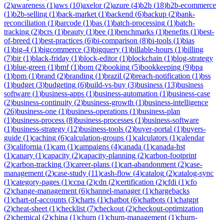
(
2
)
awareness
(
1
)
aws
(
10
)
axelor
(
2
)
azure
(
4
)
b2b
(
18
)
b2b-ecommerce
(
1
)
b2b-selling
(
1
)
back-market
(
1
)
backend
(
6
)
backup
(
2
)
bank-
reconciliation
(
1
)
barcode
(
1
)
bas
(
1
)
batch-processing
(
1
)
batch-
tracking
(
2
)
bcrs
(
1
)
beauty
(
1
)
bee
(
1
)
benchmarks
(
1
)
benefits
(
1
)
best-
of-breed
(
1
)
best-practices
(
6
)
bi-comparison
(
8
)
bi-tools
(
1
)
bias
(
1
)
big-4
(
1
)
bigcommerce
(
3
)
bigquery
(
1
)
billable-hours
(
1
)
billing
(
7
)
bir
(
1
)
black-friday
(
1
)
block-editor
(
1
)
blockchain
(
1
)
blog-strategy
(
1
)
blue-green
(
1
)
bmf
(
1
)
bom
(
2
)
booking
(
5
)
bookkeeping
(
9
)
bpa
(
1
)
bpm
(
1
)
brand
(
2
)
branding
(
1
)
brazil
(
2
)
breach-notification
(
1
)
bss
(
1
)
budget
(
3
)
budgeting
(
6
)
build-vs-buy
(
3
)
business
(
13
)
business
software
(
1
)
business-apps
(
1
)
business-automation
(
1
)
business-case
(
2
)
business-continuity
(
2
)
business-growth
(
1
)
business-intelligence
(
26
)
business-one
(
1
)
business-operations
(
1
)
business-plan
(
1
)
business-process
(
8
)
business-processes
(
1
)
business-software
(
1
)
business-strategy
(
12
)
business-tools
(
2
)
buyer-portal
(
1
)
buyers-
guide
(
1
)
caching
(
6
)
calculation-groups
(
1
)
calculators
(
1
)
calendar
(
3
)
california
(
1
)
cam
(
1
)
campaigns
(
4
)
canada
(
1
)
canada-hst
(
1
)
canary
(
1
)
capacity
(
2
)
capacity-planning
(
2
)
carbon-footprint
(
2
)
carbon-tracking
(
3
)
career-plans
(
1
)
cart-abandonment
(
2
)
case-
management
(
2
)
case-study
(
11
)
cash-flow
(
4
)
catalog
(
2
)
catalog-sync
(
1
)
category-pages
(
1
)
ccpa
(
2
)
cdn
(
2
)
certification
(
2
)
cfdi
(
1
)
cfo
(
2
)
change-management
(
6
)
channel-manager
(
1
)
chargebacks
(
1
)
chart-of-accounts
(
3
)
charts
(
1
)
chatbot
(
6
)
chatbots
(
1
)
chatgpt
(
2
)
cheat-sheet
(
1
)
checklist
(
7
)
checkout
(
2
)
checkout-optimization
(
2
)
chemical
(
2
)
china
(
1
)
churn
(
1
)
churn-management
(
1
)
churn-