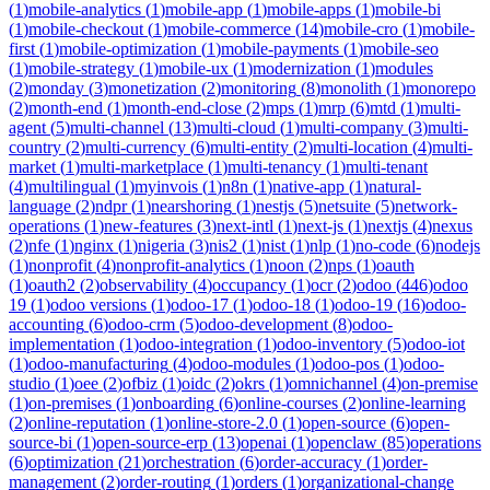
(
1
)
mobile-analytics
(
1
)
mobile-app
(
1
)
mobile-apps
(
1
)
mobile-bi
(
1
)
mobile-checkout
(
1
)
mobile-commerce
(
14
)
mobile-cro
(
1
)
mobile-
first
(
1
)
mobile-optimization
(
1
)
mobile-payments
(
1
)
mobile-seo
(
1
)
mobile-strategy
(
1
)
mobile-ux
(
1
)
modernization
(
1
)
modules
(
2
)
monday
(
3
)
monetization
(
2
)
monitoring
(
8
)
monolith
(
1
)
monorepo
(
2
)
month-end
(
1
)
month-end-close
(
2
)
mps
(
1
)
mrp
(
6
)
mtd
(
1
)
multi-
agent
(
5
)
multi-channel
(
13
)
multi-cloud
(
1
)
multi-company
(
3
)
multi-
country
(
2
)
multi-currency
(
6
)
multi-entity
(
2
)
multi-location
(
4
)
multi-
market
(
1
)
multi-marketplace
(
1
)
multi-tenancy
(
1
)
multi-tenant
(
4
)
multilingual
(
1
)
myinvois
(
1
)
n8n
(
1
)
native-app
(
1
)
natural-
language
(
2
)
ndpr
(
1
)
nearshoring
(
1
)
nestjs
(
5
)
netsuite
(
5
)
network-
operations
(
1
)
new-features
(
3
)
next-intl
(
1
)
next-js
(
1
)
nextjs
(
4
)
nexus
(
2
)
nfe
(
1
)
nginx
(
1
)
nigeria
(
3
)
nis2
(
1
)
nist
(
1
)
nlp
(
1
)
no-code
(
6
)
nodejs
(
1
)
nonprofit
(
4
)
nonprofit-analytics
(
1
)
noon
(
2
)
nps
(
1
)
oauth
(
1
)
oauth2
(
2
)
observability
(
4
)
occupancy
(
1
)
ocr
(
2
)
odoo
(
446
)
odoo
19
(
1
)
odoo versions
(
1
)
odoo-17
(
1
)
odoo-18
(
1
)
odoo-19
(
16
)
odoo-
accounting
(
6
)
odoo-crm
(
5
)
odoo-development
(
8
)
odoo-
implementation
(
1
)
odoo-integration
(
1
)
odoo-inventory
(
5
)
odoo-iot
(
1
)
odoo-manufacturing
(
4
)
odoo-modules
(
1
)
odoo-pos
(
1
)
odoo-
studio
(
1
)
oee
(
2
)
ofbiz
(
1
)
oidc
(
2
)
okrs
(
1
)
omnichannel
(
4
)
on-premise
(
1
)
on-premises
(
1
)
onboarding
(
6
)
online-courses
(
2
)
online-learning
(
2
)
online-reputation
(
1
)
online-store-2.0
(
1
)
open-source
(
6
)
open-
source-bi
(
1
)
open-source-erp
(
13
)
openai
(
1
)
openclaw
(
85
)
operations
(
6
)
optimization
(
21
)
orchestration
(
6
)
order-accuracy
(
1
)
order-
management
(
2
)
order-routing
(
1
)
orders
(
1
)
organizational-change