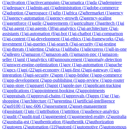
(
1
)
activation
(
1
)
activecampaign
(
2
)
acumatica
(
1
)
ada
(
2
)
adempiere
(
1
)
adequacy
(
1
)
admin-api
(
1
)
administration
(
1
)
adobe-commerce
(
2
)
adoption
(
2
)
aerospace
(
1
)
afip
(
1
)
africa
(
2
)
aftermarket
(
1
)
agency
(
13
)
agency-automation
(
1
)
agency-growth
(
2
)
agency-scaling
(
1
)
agentforce
(
1
)
agile
(
2
)
agreements
(
1
)
agriculture
(
3
)
agritech
(
1
)
ai
(
62
)
ai-agent
(
1
)
ai-agents
(
38
)
ai-analytics
(
2
)
ai-architecture
(
2
)
ai-
assistants
(
1
)
ai-automation
(
6
)
ai-bot
(
1
)
ai-chatbot
(
1
)
ai-comparison
(
1
)
ai-content
(
1
)
ai-development
(
1
)
ai-ethics
(
1
)
ai-frameworks
(
2
)
ai-
investment
(
1
)
ai-queries
(
1
)
ai-search
(
3
)
ai-security
(
1
)
ai-testing
(
1
)
ai-threats
(
1
)
alerting
(
2
)
alexa
(
1
)
alibaba
(
1
)
aliexpress
(
1
)
all-in-one
(
2
)
allegro
(
2
)
amazon
(
7
)
amazon-ads
(
1
)
amazon-ppc
(
1
)
amazon-
seller
(
1
)
aml
(
1
)
analytics
(
40
)
announcement
(
1
)
anomaly-detection
(
1
)
answer-engine-optimization
(
1
)
aov
(
1
)
ap-automation
(
1
)
apache
(
1
)
apcs
(
1
)
api
(
22
)
api-economy
(
1
)
api-first
(
2
)
api-gateway
(
1
)
api-
integration
(
3
)
api-security
(
2
)
apm
(
1
)
app-bridge
(
1
)
app-commerce
(
1
)
app-development
(
2
)
app-publishing
(
1
)
app-review
(
1
)
app-router
(
1
)
app-store
(
1
)
apparel
(
3
)
appi
(
1
)
apple-pay
(
1
)
applicant-tracking
(
1
)
applications
(
1
)
appointment-booking
(
2
)
appointments
(
1
)
appraisals
(
1
)
approval-chains
(
1
)
approvals
(
3
)
apps
(
1
)
ar
(
1
)
ar-
shopping
(
1
)
architecture
(
17
)
argentina
(
1
)
artificial-intelligence
(
2
)
as9100
(
1
)
asc-606
(
3
)
assessment
(
2
)
asset-management
(
4
)
assistant
(
1
)
ato
(
1
)
attribution
(
1
)
attrition
(
1
)
audience-analytics
(
1
)
audit
(
7
)
audit-trail
(
1
)
augmented
(
1
)
augmented-reality
(
2
)
australia
(
2
)
australia-gst
(
1
)
authentication
(
6
)
authentik
(
2
)
authorization
(
3
)
autogen
(
2
)
automation
(
119
)
automl
(
1
)
automotive
(
5
)
autonomous