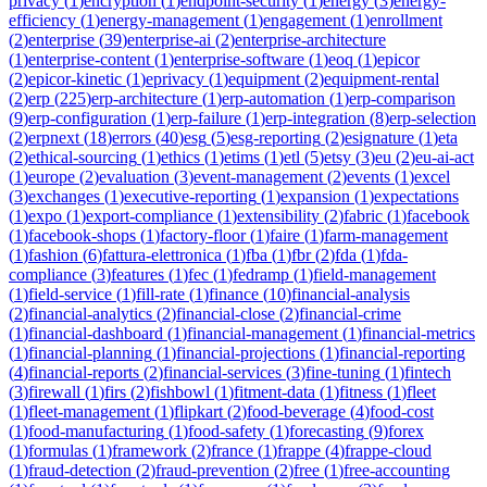
privacy
(
1
)
encryption
(
1
)
endpoint-security
(
1
)
energy
(
3
)
energy-
efficiency
(
1
)
energy-management
(
1
)
engagement
(
1
)
enrollment
(
2
)
enterprise
(
39
)
enterprise-ai
(
2
)
enterprise-architecture
(
1
)
enterprise-content
(
1
)
enterprise-software
(
1
)
eoq
(
1
)
epicor
(
2
)
epicor-kinetic
(
1
)
eprivacy
(
1
)
equipment
(
2
)
equipment-rental
(
2
)
erp
(
225
)
erp-architecture
(
1
)
erp-automation
(
1
)
erp-comparison
(
9
)
erp-configuration
(
1
)
erp-failure
(
1
)
erp-integration
(
8
)
erp-selection
(
2
)
erpnext
(
18
)
errors
(
40
)
esg
(
5
)
esg-reporting
(
2
)
esignature
(
1
)
eta
(
2
)
ethical-sourcing
(
1
)
ethics
(
1
)
etims
(
1
)
etl
(
5
)
etsy
(
3
)
eu
(
2
)
eu-ai-act
(
1
)
europe
(
2
)
evaluation
(
3
)
event-management
(
2
)
events
(
1
)
excel
(
3
)
exchanges
(
1
)
executive-reporting
(
1
)
expansion
(
1
)
expectations
(
1
)
expo
(
1
)
export-compliance
(
1
)
extensibility
(
2
)
fabric
(
1
)
facebook
(
1
)
facebook-shops
(
1
)
factory-floor
(
1
)
faire
(
1
)
farm-management
(
1
)
fashion
(
6
)
fattura-elettronica
(
1
)
fba
(
1
)
fbr
(
2
)
fda
(
1
)
fda-
compliance
(
3
)
features
(
1
)
fec
(
1
)
fedramp
(
1
)
field-management
(
1
)
field-service
(
1
)
fill-rate
(
1
)
finance
(
10
)
financial-analysis
(
2
)
financial-analytics
(
2
)
financial-close
(
2
)
financial-crime
(
1
)
financial-dashboard
(
1
)
financial-management
(
1
)
financial-metrics
(
1
)
financial-planning
(
1
)
financial-projections
(
1
)
financial-reporting
(
4
)
financial-reports
(
2
)
financial-services
(
3
)
fine-tuning
(
1
)
fintech
(
3
)
firewall
(
1
)
firs
(
2
)
fishbowl
(
1
)
fitment-data
(
1
)
fitness
(
1
)
fleet
(
1
)
fleet-management
(
1
)
flipkart
(
2
)
food-beverage
(
4
)
food-cost
(
1
)
food-manufacturing
(
1
)
food-safety
(
1
)
forecasting
(
9
)
forex
(
1
)
formulas
(
1
)
framework
(
2
)
france
(
1
)
frappe
(
4
)
frappe-cloud
(
1
)
fraud-detection
(
2
)
fraud-prevention
(
2
)
free
(
1
)
free-accounting