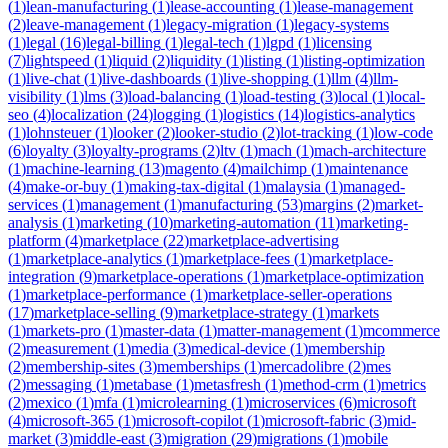
(
1
)
lean-manufacturing
(
1
)
lease-accounting
(
1
)
lease-management
(
2
)
leave-management
(
1
)
legacy-migration
(
1
)
legacy-systems
(
1
)
legal
(
16
)
legal-billing
(
1
)
legal-tech
(
1
)
lgpd
(
1
)
licensing
(
7
)
lightspeed
(
1
)
liquid
(
2
)
liquidity
(
1
)
listing
(
1
)
listing-optimization
(
1
)
live-chat
(
1
)
live-dashboards
(
1
)
live-shopping
(
1
)
llm
(
4
)
llm-
visibility
(
1
)
lms
(
3
)
load-balancing
(
1
)
load-testing
(
3
)
local
(
1
)
local-
seo
(
4
)
localization
(
24
)
logging
(
1
)
logistics
(
14
)
logistics-analytics
(
1
)
lohnsteuer
(
1
)
looker
(
2
)
looker-studio
(
2
)
lot-tracking
(
1
)
low-code
(
6
)
loyalty
(
3
)
loyalty-programs
(
2
)
ltv
(
1
)
mach
(
1
)
mach-architecture
(
1
)
machine-learning
(
13
)
magento
(
4
)
mailchimp
(
1
)
maintenance
(
4
)
make-or-buy
(
1
)
making-tax-digital
(
1
)
malaysia
(
1
)
managed-
services
(
1
)
management
(
1
)
manufacturing
(
53
)
margins
(
2
)
market-
analysis
(
1
)
marketing
(
10
)
marketing-automation
(
11
)
marketing-
platform
(
4
)
marketplace
(
22
)
marketplace-advertising
(
1
)
marketplace-analytics
(
1
)
marketplace-fees
(
1
)
marketplace-
integration
(
9
)
marketplace-operations
(
1
)
marketplace-optimization
(
1
)
marketplace-performance
(
1
)
marketplace-seller-operations
(
17
)
marketplace-selling
(
9
)
marketplace-strategy
(
1
)
markets
(
1
)
markets-pro
(
1
)
master-data
(
1
)
matter-management
(
1
)
mcommerce
(
2
)
measurement
(
1
)
media
(
3
)
medical-device
(
1
)
membership
(
2
)
membership-sites
(
3
)
memberships
(
1
)
mercadolibre
(
2
)
mes
(
2
)
messaging
(
1
)
metabase
(
1
)
metasfresh
(
1
)
method-crm
(
1
)
metrics
(
2
)
mexico
(
1
)
mfa
(
1
)
microlearning
(
1
)
microservices
(
6
)
microsoft
(
4
)
microsoft-365
(
1
)
microsoft-copilot
(
1
)
microsoft-fabric
(
3
)
mid-
market
(
3
)
middle-east
(
3
)
migration
(
29
)
migrations
(
1
)
mobile