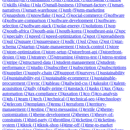
(
1
)
skills
(
4
)
sku
(
1
)
sla
(
5
)
small-business
(
10
)
smart-factory
(
1
)
smart-
narratives
(
1
)
smart-warehouse
(
1
)
smb
(
9
)
sms-marketing
(
5
)
snapshots
(
1
)
snowflake
(
1
)
soc2
(
5
)
social-commerce
(
5
)
software
(
4
)
software-comparison
(
1
)
software-development
(
1
)
software-
selection
(
2
)
software-stack
(
1
)
solar-energy
(
1
)
solutions
(
1
)
sop
(
2
)
south-africa
(
3
)
south-asia
(
1
)
south-korea
(
1
)
southeast-asia
(
2
)
spc
(
1
)
specialty
(
1
)
speed
(
1
)
speed-optimization
(
2
)
spot
(
1
)
spreadsheets
(
1
)
sql
(
2
)
square
(
1
)
squarespace
(
1
)
ssdlc
(
1
)
ssl
(
2
)
sso
(
2
)
sst
(
1
)
star-
schema
(
2
)
startup
(
2
)
state-management
(
1
)
stock-control
(
1
)
store
(
1
)
store-optimization
(
1
)
store-setup
(
2
)
storefront-api
(
3
)
storefront-
design
(
1
)
stp
(
1
)
strategy
(
35
)
streaming
(
4
)
stress-test
(
1
)
stress-testing
(
1
)
stripe
(
2
)
structured-data
(
1
)
student-management
(
2
)
student-
performance
(
1
)
studio
(
3
)
subscriber
(
1
)
subscription
(
2
)
subscriptions
(
6
)
supplier
(
1
)
supply-chain
(
28
)
support
(
6
)
surveys
(
1
)
sustainability
(
14
)
sustainability-roi
(
1
)
sustainable-ecommerce
(
1
)
sustainable-
procurement
(
1
)
sync
(
1
)
tableau
(
3
)
tailwind-css
(
1
)
takealot
(
1
)
talent-
acquisition
(
2
)
tally
(
4
)
tally-prime
(
1
)
tanstack
(
1
)
tasks
(
1
)
tax
(
5
)
tax-
automation
(
2
)
tax-compliance
(
3
)
taxation
(
1
)
tco
(
5
)
tco-analysis
(
1
)
tds
(
1
)
team
(
1
)
tech
(
1
)
technical
(
1
)
technical-seo
(
4
)
technology
(
2
)
telecom
(
3
)
templates
(
3
)
temu
(
1
)
terraform
(
1
)
territory-
management
(
1
)
testing
(
7
)
text-messaging
(
1
)
textile
(
2
)
theme-
customization
(
1
)
theme-development
(
2
)
themes
(
1
)
theory-of-
constraints
(
1
)
third-party
(
1
)
throttling
(
1
)
ticketing
(
1
)
ticketing-
system
(
1
)
tiktok
(
1
)
tiktok-shop
(
4
)
time-off
(
1
)
time-to-market