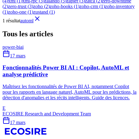
(
4
)
xml
(
1
)
xml-rpc
(
3
)
zalando
(
5
)
zapier
(
3
)
zatca
(
2
)
zero-downtime
(
2
)
zero-trust
(
3
)
zoho
(
2
)
zoho-books
(
1
)
zoho-crm
(
1
)
zoho-inventory
(
1
)
zoho-one
(
1
)
zustand
(
1
)
1 résultat
automl
Tous les articles
power-bi
ai
17 mars
Fonctionnalités Power BI AI : Copilot, AutoML et
analyse prédictive
Maîtrisez les fonctionnalités de Power BI AI, notamment Copilot
pour les rapports en langage naturel, AutoML pour les prédictions, la
détection d'anomalies et les récits intelligents. Guide des licences.
E
ECOSIRE Research and Development Team
17 mars