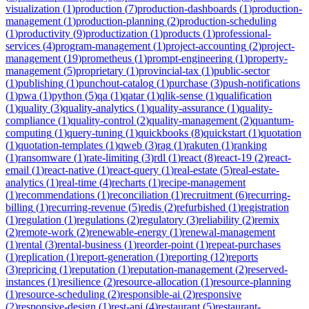
visualization
(
1
)
production
(
7
)
production-dashboards
(
1
)
production-
management
(
1
)
production-planning
(
2
)
production-scheduling
(
1
)
productivity
(
9
)
productization
(
1
)
products
(
1
)
professional-
services
(
4
)
program-management
(
1
)
project-accounting
(
2
)
project-
management
(
19
)
prometheus
(
1
)
prompt-engineering
(
1
)
property-
management
(
5
)
proprietary
(
1
)
provincial-tax
(
1
)
public-sector
(
1
)
publishing
(
1
)
punchout-catalog
(
1
)
purchase
(
3
)
push-notifications
(
1
)
pwa
(
1
)
python
(
5
)
qa
(
1
)
qatar
(
1
)
qlik-sense
(
1
)
qualification
(
1
)
quality
(
3
)
quality-analytics
(
1
)
quality-assurance
(
1
)
quality-
compliance
(
1
)
quality-control
(
2
)
quality-management
(
2
)
quantum-
computing
(
1
)
query-tuning
(
1
)
quickbooks
(
8
)
quickstart
(
1
)
quotation
(
1
)
quotation-templates
(
1
)
qweb
(
3
)
rag
(
1
)
rakuten
(
1
)
ranking
(
1
)
ransomware
(
1
)
rate-limiting
(
3
)
rdl
(
1
)
react
(
8
)
react-19
(
2
)
react-
email
(
1
)
react-native
(
1
)
react-query
(
1
)
real-estate
(
5
)
real-estate-
analytics
(
1
)
real-time
(
4
)
recharts
(
1
)
recipe-management
(
1
)
recommendations
(
1
)
reconciliation
(
1
)
recruitment
(
6
)
recurring-
billing
(
1
)
recurring-revenue
(
5
)
redis
(
2
)
refurbished
(
1
)
registration
(
1
)
regulation
(
1
)
regulations
(
2
)
regulatory
(
3
)
reliability
(
2
)
remix
(
2
)
remote-work
(
2
)
renewable-energy
(
1
)
renewal-management
(
1
)
rental
(
3
)
rental-business
(
1
)
reorder-point
(
1
)
repeat-purchases
(
1
)
replication
(
1
)
report-generation
(
1
)
reporting
(
12
)
reports
(
3
)
repricing
(
1
)
reputation
(
1
)
reputation-management
(
2
)
reserved-
instances
(
1
)
resilience
(
2
)
resource-allocation
(
1
)
resource-planning
(
1
)
resource-scheduling
(
2
)
responsible-ai
(
2
)
responsive
(
2
)
responsive-design
(
1
)
rest-api
(
4
)
restaurant
(
5
)
restaurant-