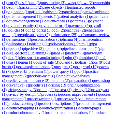
(
1
)
orm
(
3
)
oss
(
1
)
otto
(
3
)
outsourcing
(
3
)
owasp
(
1
)
owl
(
2
)
ownership
(
1
)
ozon
(
1
)
packaging
(
2
)
page-objects
(
1
)
paginated-reports
(
1
)
pagination
(
1
)
pajak
(
1
)
pakistan
(
2
)
paperless
(
1
)
parts-distribution
(
1
)
parts-management
(
1
)
patents
(
1
)
patient-analytics
(
1
)
patient-care
(
2
)
patient-management
(
1
)
patient-recall
(
1
)
patterns
(
5
)
payment
(
1
)
payment-security
(
2
)
payment-terms
(
1
)
payments
(
5
)
payroll
(
18
)
pci-dss
(
4
)
pdf
(
2
)
pdfkit
(
1
)
pdpl
(
2
)
peachtree
(
2
)
penetration-
testing
(
1
)
people-analytics
(
2
)
performance
(
25
)
performance-review
(
1
)
permissions
(
1
)
personalization
(
5
)
pharma
(
4
)
pharmaceutical
(
2
)
philippines
(
1
)
phishing
(
1
)
pick-pack-ship
(
1
)
pim
(
1
)
pipa
(
1
)
pipeda
(
1
)
pipedrive
(
2
)
pipeline
(
9
)
pipeline-automation
(
1
)
pipl
(
1
)
pixel-perfect
(
1
)
planning
(
9
)
plans
(
1
)
platform
(
3
)
playwright
(
2
)
plex
(
1
)
plex-smart-manufacturing
(
1
)
plm
(
2
)
plumbing
(
1
)
pm2
(
1
)
pms
(
1
)
pnpm
(
1
)
point-of-sale
(
3
)
poland
(
3
)
polaris
(
1
)
pos
(
9
)
post-
brexit
(
1
)
post-implementation
(
2
)
postgres
(
2
)
postgresql
(
10
)
power-
bi
(
79
)
power-bi-premium
(
1
)
power-query
(
1
)
ppc
(
1
)
practice-
management
(
2
)
precious-metals
(
1
)
predictive-analytics
(
4
)
predictive-maintenance
(
2
)
premium
(
2
)
preparation
(
1
)
prestashop
(
1
)
preventive
(
1
)
pricelists
(
1
)
pricing
(
19
)
pricing-optimization
(
1
)
pricing-strategy
(
3
)
printing
(
1
)
prisma
(
1
)
privacy
(
12
)
privacy-act
(
1
)
privacy-by-design
(
1
)
process
(
2
)
process-improvement
(
1
)
process-
management
(
1
)
process-mining
(
1
)
process-safety
(
1
)
procurement
(
11
)
product-costing
(
1
)
product-descriptions
(
1
)
product-management
(
2
)
product-mapping
(
1
)
product-optimization
(
1
)
product-pages
(
1
)
product-photography
(
1
)
product-recommendations
(
1
)
product-