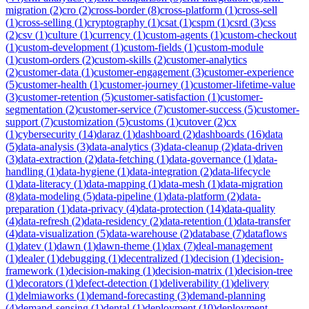
migration
(
2
)
cro
(
2
)
cross-border
(
8
)
cross-platform
(
1
)
cross-sell
(
1
)
cross-selling
(
1
)
cryptography
(
1
)
csat
(
1
)
cspm
(
1
)
csrd
(
3
)
css
(
2
)
csv
(
1
)
culture
(
1
)
currency
(
1
)
custom-agents
(
1
)
custom-checkout
(
1
)
custom-development
(
1
)
custom-fields
(
1
)
custom-module
(
1
)
custom-orders
(
2
)
custom-skills
(
2
)
customer-analytics
(
2
)
customer-data
(
1
)
customer-engagement
(
3
)
customer-experience
(
5
)
customer-health
(
1
)
customer-journey
(
1
)
customer-lifetime-value
(
3
)
customer-retention
(
5
)
customer-satisfaction
(
1
)
customer-
segmentation
(
2
)
customer-service
(
7
)
customer-success
(
5
)
customer-
support
(
7
)
customization
(
5
)
customs
(
1
)
cutover
(
2
)
cx
(
1
)
cybersecurity
(
14
)
daraz
(
1
)
dashboard
(
2
)
dashboards
(
16
)
data
(
5
)
data-analysis
(
3
)
data-analytics
(
3
)
data-cleanup
(
2
)
data-driven
(
3
)
data-extraction
(
2
)
data-fetching
(
1
)
data-governance
(
1
)
data-
handling
(
1
)
data-hygiene
(
1
)
data-integration
(
2
)
data-lifecycle
(
1
)
data-literacy
(
1
)
data-mapping
(
1
)
data-mesh
(
1
)
data-migration
(
8
)
data-modeling
(
5
)
data-pipeline
(
1
)
data-platform
(
2
)
data-
preparation
(
1
)
data-privacy
(
4
)
data-protection
(
14
)
data-quality
(
4
)
data-refresh
(
2
)
data-residency
(
2
)
data-retention
(
1
)
data-transfer
(
4
)
data-visualization
(
5
)
data-warehouse
(
2
)
database
(
7
)
dataflows
(
1
)
datev
(
1
)
dawn
(
1
)
dawn-theme
(
1
)
dax
(
7
)
deal-management
(
1
)
dealer
(
1
)
debugging
(
1
)
decentralized
(
1
)
decision
(
1
)
decision-
framework
(
1
)
decision-making
(
1
)
decision-matrix
(
1
)
decision-tree
(
1
)
decorators
(
1
)
defect-detection
(
1
)
deliverability
(
1
)
delivery
(
1
)
delmiaworks
(
1
)
demand-forecasting
(
3
)
demand-planning
(
4
)
demand-sensing
(
1
)
dental
(
1
)
deployment
(
10
)
deployment-