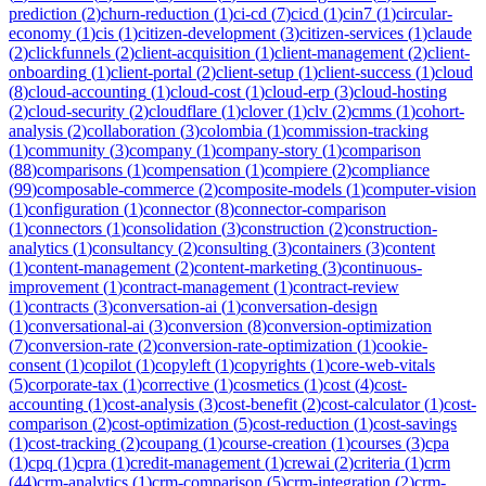
prediction
(
2
)
churn-reduction
(
1
)
ci-cd
(
7
)
cicd
(
1
)
cin7
(
1
)
circular-
economy
(
1
)
cis
(
1
)
citizen-development
(
3
)
citizen-services
(
1
)
claude
(
2
)
clickfunnels
(
2
)
client-acquisition
(
1
)
client-management
(
2
)
client-
onboarding
(
1
)
client-portal
(
2
)
client-setup
(
1
)
client-success
(
1
)
cloud
(
8
)
cloud-accounting
(
1
)
cloud-cost
(
1
)
cloud-erp
(
3
)
cloud-hosting
(
2
)
cloud-security
(
2
)
cloudflare
(
1
)
clover
(
1
)
clv
(
2
)
cmms
(
1
)
cohort-
analysis
(
2
)
collaboration
(
3
)
colombia
(
1
)
commission-tracking
(
1
)
community
(
3
)
company
(
1
)
company-story
(
1
)
comparison
(
88
)
comparisons
(
1
)
compensation
(
1
)
compiere
(
2
)
compliance
(
99
)
composable-commerce
(
2
)
composite-models
(
1
)
computer-vision
(
1
)
configuration
(
1
)
connector
(
8
)
connector-comparison
(
1
)
connectors
(
1
)
consolidation
(
3
)
construction
(
2
)
construction-
analytics
(
1
)
consultancy
(
2
)
consulting
(
3
)
containers
(
3
)
content
(
1
)
content-management
(
2
)
content-marketing
(
3
)
continuous-
improvement
(
1
)
contract-management
(
1
)
contract-review
(
1
)
contracts
(
3
)
conversation-ai
(
1
)
conversation-design
(
1
)
conversational-ai
(
3
)
conversion
(
8
)
conversion-optimization
(
7
)
conversion-rate
(
2
)
conversion-rate-optimization
(
1
)
cookie-
consent
(
1
)
copilot
(
1
)
copyleft
(
1
)
copyrights
(
1
)
core-web-vitals
(
5
)
corporate-tax
(
1
)
corrective
(
1
)
cosmetics
(
1
)
cost
(
4
)
cost-
accounting
(
1
)
cost-analysis
(
3
)
cost-benefit
(
2
)
cost-calculator
(
1
)
cost-
comparison
(
2
)
cost-optimization
(
5
)
cost-reduction
(
1
)
cost-savings
(
1
)
cost-tracking
(
2
)
coupang
(
1
)
course-creation
(
1
)
courses
(
3
)
cpa
(
1
)
cpq
(
1
)
cpra
(
1
)
credit-management
(
1
)
crewai
(
2
)
criteria
(
1
)
crm
(
44
)
crm-analytics
(
1
)
crm-comparison
(
5
)
crm-integration
(
2
)
crm-