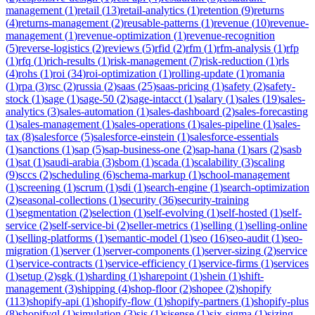
management
(
1
)
retail
(
13
)
retail-analytics
(
1
)
retention
(
9
)
returns
(
4
)
returns-management
(
2
)
reusable-patterns
(
1
)
revenue
(
10
)
revenue-
management
(
1
)
revenue-optimization
(
1
)
revenue-recognition
(
5
)
reverse-logistics
(
2
)
reviews
(
5
)
rfid
(
2
)
rfm
(
1
)
rfm-analysis
(
1
)
rfp
(
1
)
rfq
(
1
)
rich-results
(
1
)
risk-management
(
7
)
risk-reduction
(
1
)
rls
(
4
)
rohs
(
1
)
roi
(
34
)
roi-optimization
(
1
)
rolling-update
(
1
)
romania
(
1
)
rpa
(
3
)
rsc
(
2
)
russia
(
2
)
saas
(
25
)
saas-pricing
(
1
)
safety
(
2
)
safety-
stock
(
1
)
sage
(
1
)
sage-50
(
2
)
sage-intacct
(
1
)
salary
(
1
)
sales
(
19
)
sales-
analytics
(
3
)
sales-automation
(
1
)
sales-dashboard
(
2
)
sales-forecasting
(
1
)
sales-management
(
1
)
sales-operations
(
1
)
sales-pipeline
(
1
)
sales-
tax
(
8
)
salesforce
(
5
)
salesforce-einstein
(
1
)
salesforce-essentials
(
1
)
sanctions
(
1
)
sap
(
5
)
sap-business-one
(
2
)
sap-hana
(
1
)
sars
(
2
)
sasb
(
1
)
sat
(
1
)
saudi-arabia
(
3
)
sbom
(
1
)
scada
(
1
)
scalability
(
3
)
scaling
(
9
)
sccs
(
2
)
scheduling
(
6
)
schema-markup
(
1
)
school-management
(
1
)
screening
(
1
)
scrum
(
1
)
sdi
(
1
)
search-engine
(
1
)
search-optimization
(
2
)
seasonal-collections
(
1
)
security
(
36
)
security-training
(
1
)
segmentation
(
2
)
selection
(
1
)
self-evolving
(
1
)
self-hosted
(
1
)
self-
service
(
2
)
self-service-bi
(
2
)
seller-metrics
(
1
)
selling
(
1
)
selling-online
(
1
)
selling-platforms
(
1
)
semantic-model
(
1
)
seo
(
16
)
seo-audit
(
1
)
seo-
migration
(
1
)
server
(
1
)
server-components
(
1
)
server-sizing
(
2
)
service
(
1
)
service-contracts
(
1
)
service-efficiency
(
1
)
service-firms
(
1
)
services
(
1
)
setup
(
2
)
sgk
(
1
)
sharding
(
1
)
sharepoint
(
1
)
shein
(
1
)
shift-
management
(
3
)
shipping
(
4
)
shop-floor
(
2
)
shopee
(
2
)
shopify
(
113
)
shopify-api
(
1
)
shopify-flow
(
1
)
shopify-partners
(
1
)
shopify-plus
(
8
)
shopifyql
(
1
)
simulation
(
3
)
sis
(
1
)
sisense
(
1
)
six-sigma
(
1
)
sizing