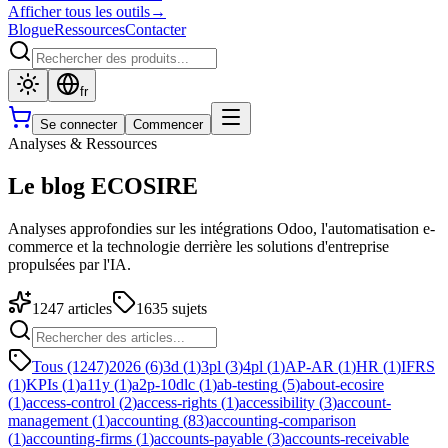
Afficher tous les outils
→
Blogue
Ressources
Contacter
fr
Se connecter
Commencer
Analyses & Ressources
Le blog ECOSIRE
Analyses approfondies sur les intégrations Odoo, l'automatisation e-
commerce et la technologie derrière les solutions d'entreprise
propulsées par l'IA.
1247
articles
1635
sujets
Tous (1247)
2026
(
6
)
3d
(
1
)
3pl
(
3
)
4pl
(
1
)
AP-AR
(
1
)
HR
(
1
)
IFRS
(
1
)
KPIs
(
1
)
a11y
(
1
)
a2p-10dlc
(
1
)
ab-testing
(
5
)
about-ecosire
(
1
)
access-control
(
2
)
access-rights
(
1
)
accessibility
(
3
)
account-
management
(
1
)
accounting
(
83
)
accounting-comparison
(
1
)
accounting-firms
(
1
)
accounts-payable
(
3
)
accounts-receivable