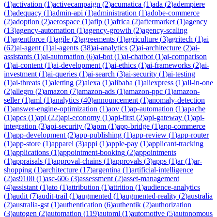
(
1
)
activation
(
1
)
activecampaign
(
2
)
acumatica
(
1
)
ada
(
2
)
adempiere
(
1
)
adequacy
(
1
)
admin-api
(
1
)
administration
(
1
)
adobe-commerce
(
2
)
adoption
(
2
)
aerospace
(
1
)
afip
(
1
)
africa
(
2
)
aftermarket
(
1
)
agency
(
13
)
agency-automation
(
1
)
agency-growth
(
2
)
agency-scaling
(
1
)
agentforce
(
1
)
agile
(
2
)
agreements
(
1
)
agriculture
(
3
)
agritech
(
1
)
ai
(
62
)
ai-agent
(
1
)
ai-agents
(
38
)
ai-analytics
(
2
)
ai-architecture
(
2
)
ai-
assistants
(
1
)
ai-automation
(
6
)
ai-bot
(
1
)
ai-chatbot
(
1
)
ai-comparison
(
1
)
ai-content
(
1
)
ai-development
(
1
)
ai-ethics
(
1
)
ai-frameworks
(
2
)
ai-
investment
(
1
)
ai-queries
(
1
)
ai-search
(
3
)
ai-security
(
1
)
ai-testing
(
1
)
ai-threats
(
1
)
alerting
(
2
)
alexa
(
1
)
alibaba
(
1
)
aliexpress
(
1
)
all-in-one
(
2
)
allegro
(
2
)
amazon
(
7
)
amazon-ads
(
1
)
amazon-ppc
(
1
)
amazon-
seller
(
1
)
aml
(
1
)
analytics
(
40
)
announcement
(
1
)
anomaly-detection
(
1
)
answer-engine-optimization
(
1
)
aov
(
1
)
ap-automation
(
1
)
apache
(
1
)
apcs
(
1
)
api
(
22
)
api-economy
(
1
)
api-first
(
2
)
api-gateway
(
1
)
api-
integration
(
3
)
api-security
(
2
)
apm
(
1
)
app-bridge
(
1
)
app-commerce
(
1
)
app-development
(
2
)
app-publishing
(
1
)
app-review
(
1
)
app-router
(
1
)
app-store
(
1
)
apparel
(
3
)
appi
(
1
)
apple-pay
(
1
)
applicant-tracking
(
1
)
applications
(
1
)
appointment-booking
(
2
)
appointments
(
1
)
appraisals
(
1
)
approval-chains
(
1
)
approvals
(
3
)
apps
(
1
)
ar
(
1
)
ar-
shopping
(
1
)
architecture
(
17
)
argentina
(
1
)
artificial-intelligence
(
2
)
as9100
(
1
)
asc-606
(
3
)
assessment
(
2
)
asset-management
(
4
)
assistant
(
1
)
ato
(
1
)
attribution
(
1
)
attrition
(
1
)
audience-analytics
(
1
)
audit
(
7
)
audit-trail
(
1
)
augmented
(
1
)
augmented-reality
(
2
)
australia
(
2
)
australia-gst
(
1
)
authentication
(
6
)
authentik
(
2
)
authorization
(
3
)
autogen
(
2
)
automation
(
119
)
automl
(
1
)
automotive
(
5
)
autonomous