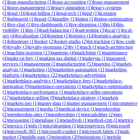
(
1
)
lean-manufacturing
(
1
)
lease-accounting
(
1
)
lease-management
(
2
)
leave-management
(
1
)
legacy-migration
(
1
)
legacy-systems
(
1
)
legal
(
16
)
legal-billing
(
1
)
legal-tech
(
1
)
lgpd
(
1
)
licensing
(
7
)
lightspeed
(
1
)
liquid
(
2
)
liquidity
(
1
)
listing
(
1
)
listing-optimization
(
1
)
live-chat
(
1
)
live-dashboards
(
1
)
live-shopping
(
1
)
llm
(
4
)
llm-
visibility
(
1
)
lms
(
3
)
load-balancing
(
1
)
load-testing
(
3
)
local
(
1
)
local-
seo
(
4
)
localization
(
24
)
logging
(
1
)
logistics
(
14
)
logistics-analytics
(
1
)
lohnsteuer
(
1
)
looker
(
2
)
looker-studio
(
2
)
lot-tracking
(
1
)
low-code
(
6
)
loyalty
(
3
)
loyalty-programs
(
2
)
ltv
(
1
)
mach
(
1
)
mach-architecture
(
1
)
machine-learning
(
13
)
magento
(
4
)
mailchimp
(
1
)
maintenance
(
4
)
make-or-buy
(
1
)
making-tax-digital
(
1
)
malaysia
(
1
)
managed-
services
(
1
)
management
(
1
)
manufacturing
(
53
)
margins
(
2
)
market-
analysis
(
1
)
marketing
(
10
)
marketing-automation
(
11
)
marketing-
platform
(
4
)
marketplace
(
22
)
marketplace-advertising
(
1
)
marketplace-analytics
(
1
)
marketplace-fees
(
1
)
marketplace-
integration
(
9
)
marketplace-operations
(
1
)
marketplace-optimization
(
1
)
marketplace-performance
(
1
)
marketplace-seller-operations
(
17
)
marketplace-selling
(
9
)
marketplace-strategy
(
1
)
markets
(
1
)
markets-pro
(
1
)
master-data
(
1
)
matter-management
(
1
)
mcommerce
(
2
)
measurement
(
1
)
media
(
3
)
medical-device
(
1
)
membership
(
2
)
membership-sites
(
3
)
memberships
(
1
)
mercadolibre
(
2
)
mes
(
2
)
messaging
(
1
)
metabase
(
1
)
metasfresh
(
1
)
method-crm
(
1
)
metrics
(
2
)
mexico
(
1
)
mfa
(
1
)
microlearning
(
1
)
microservices
(
6
)
microsoft
(
4
)
microsoft-365
(
1
)
microsoft-copilot
(
1
)
microsoft-fabric
(
3
)
mid-
market
(
3
)
middle-east
(
3
)
migration
(
29
)
migrations
(
1
)
mobile