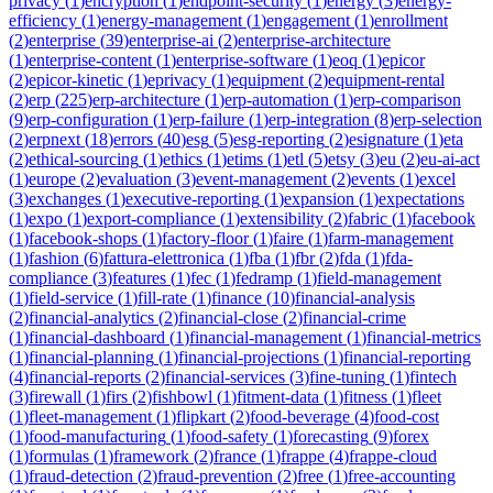
privacy
(
1
)
encryption
(
1
)
endpoint-security
(
1
)
energy
(
3
)
energy-
efficiency
(
1
)
energy-management
(
1
)
engagement
(
1
)
enrollment
(
2
)
enterprise
(
39
)
enterprise-ai
(
2
)
enterprise-architecture
(
1
)
enterprise-content
(
1
)
enterprise-software
(
1
)
eoq
(
1
)
epicor
(
2
)
epicor-kinetic
(
1
)
eprivacy
(
1
)
equipment
(
2
)
equipment-rental
(
2
)
erp
(
225
)
erp-architecture
(
1
)
erp-automation
(
1
)
erp-comparison
(
9
)
erp-configuration
(
1
)
erp-failure
(
1
)
erp-integration
(
8
)
erp-selection
(
2
)
erpnext
(
18
)
errors
(
40
)
esg
(
5
)
esg-reporting
(
2
)
esignature
(
1
)
eta
(
2
)
ethical-sourcing
(
1
)
ethics
(
1
)
etims
(
1
)
etl
(
5
)
etsy
(
3
)
eu
(
2
)
eu-ai-act
(
1
)
europe
(
2
)
evaluation
(
3
)
event-management
(
2
)
events
(
1
)
excel
(
3
)
exchanges
(
1
)
executive-reporting
(
1
)
expansion
(
1
)
expectations
(
1
)
expo
(
1
)
export-compliance
(
1
)
extensibility
(
2
)
fabric
(
1
)
facebook
(
1
)
facebook-shops
(
1
)
factory-floor
(
1
)
faire
(
1
)
farm-management
(
1
)
fashion
(
6
)
fattura-elettronica
(
1
)
fba
(
1
)
fbr
(
2
)
fda
(
1
)
fda-
compliance
(
3
)
features
(
1
)
fec
(
1
)
fedramp
(
1
)
field-management
(
1
)
field-service
(
1
)
fill-rate
(
1
)
finance
(
10
)
financial-analysis
(
2
)
financial-analytics
(
2
)
financial-close
(
2
)
financial-crime
(
1
)
financial-dashboard
(
1
)
financial-management
(
1
)
financial-metrics
(
1
)
financial-planning
(
1
)
financial-projections
(
1
)
financial-reporting
(
4
)
financial-reports
(
2
)
financial-services
(
3
)
fine-tuning
(
1
)
fintech
(
3
)
firewall
(
1
)
firs
(
2
)
fishbowl
(
1
)
fitment-data
(
1
)
fitness
(
1
)
fleet
(
1
)
fleet-management
(
1
)
flipkart
(
2
)
food-beverage
(
4
)
food-cost
(
1
)
food-manufacturing
(
1
)
food-safety
(
1
)
forecasting
(
9
)
forex
(
1
)
formulas
(
1
)
framework
(
2
)
france
(
1
)
frappe
(
4
)
frappe-cloud
(
1
)
fraud-detection
(
2
)
fraud-prevention
(
2
)
free
(
1
)
free-accounting