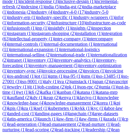
mode
(
1
)
incident-response
(
3
)
inclusive-design
(
1
)
incremental-
refresh
(
2
)
indexing
(
1
)
india
(
5
)
india-gst
(
2
)
india-marketplace
(
1
)
indonesia
(
2
)
industry
(
4
)
industry-4-0
(
17
)
industry-5-0
(
1
)
industry-erp
(
1
)
industry-specific
(
1
)
industry-wrappers
(
1
)
infor
(
1
)
information-security
(
2
)
infrastructure
(
10
)
infrastructure-as-code
(
1
)
infusionsoft
(
1
)
inp
(
1
)
insightly
(
1
)
insights
(
2
)
inspection
(
1
)
instagram
(
1
)
instagram-shopping
(
2
)
installation
(
1
)
integration
(
63
)
intellectual-property
(
1
)
inter-company
(
1
)
intercompany
(
4
)
internal-controls
(
1
)
internal-documentation
(
1
)
international
(
11
)
international-expansion
(
1
)
international-logistics
(
1
)
international-selling
(
2
)
international-trade
(
1
)
internationalization
(
2
)
intranet
(
1
)
inventory
(
33
)
inventory-analytics
(
1
)
inventory-
forecasting
(
1
)
inventory-management
(
5
)
inventory-optimization
(
1
)
inventory-sync
(
4
)
invoice-processing
(
2
)
invoices
(
1
)
invoicing
(
1
)
ios-android
(
1
)
iot
(
11
)
iqms
(
1
)
isa-95
(
1
)
isms
(
1
)
iso-13485
(
1
)
iso-
27001
(
3
)
iso-9001
(
1
)
italy
(
1
)
iva
(
2
)
jamstack
(
1
)
japan
(
2
)
javascript
(
1
)
jewelry
(
1
)
jit
(
1
)
job-costing
(
2
)
jpk
(
1
)
json-rpc
(
2
)
jumia
(
1
)
just-in-
time
(
1
)
jwt
(
1
)
k6
(
2
)
kafka
(
1
)
kanban
(
3
)
katana
(
1
)
katana-mrp
(
1
)
kaufland
(
2
)
kdv
(
1
)
keap
(
2
)
kenya
(
1
)
klaviyo
(
1
)
knowledge
(
1
)
knowledge-base
(
4
)
knowledge-management
(
2
)
korea
(
1
)
kpi
(
3
)
kpis
(
3
)
kra
(
1
)
ksef
(
1
)
kubernetes
(
1
)
kvkk
(
1
)
kyc
(
1
)
labor-law
(
1
)
landed-cost
(
1
)
landing-pages
(
4
)
langchain
(
3
)
large-datasets
(
1
)
latin-america
(
3
)
launch
(
1
)
law-firm
(
1
)
law-firms
(
1
)
lazada
(
1
)
lcp
(
1
)
lead-generation
(
3
)
lead-management
(
2
)
lead-nurture
(
1
)
lead-
nurturing
(
1
)
lead-scoring
(
2
)
lead-tracking
(
1
)
leadership
(
2
)
lean