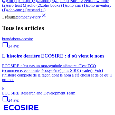
(
4
)
xml
(
1
)
xml-rpc
(
3
)
zalando
(
5
)
zapier
(
3
)
zatca
(
2
)
zero-downtime
(
2
)
zero-trust
(
3
)
zoho
(
2
)
zoho-books
(
1
)
zoho-crm
(
1
)
zoho-inventory
(
1
)
zoho-one
(
1
)
zustand
(
1
)
1 résultat
company-story
Tous les articles
brand
about-ecosire
24 avr.
L'histoire derrière ECOSIRE : d'où vient le nom
ECOSIRE n’est pas un mot-symbole aléatoire. C'est ECO
(ecommerce, économie, écosystème) plus SIRE (leader). Voici
l’histoire complète de la façon dont le nom a été choisi et de ce qu’il
promet.
E
ECOSIRE Research and Development Team
24 avr.