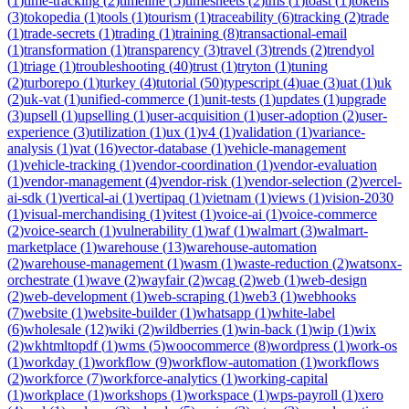
(
1
)
time-tracking
(
2
)
timeline
(
5
)
timesheets
(
2
)
tms
(
1
)
toast
(
1
)
tokens
(
3
)
tokopedia
(
1
)
tools
(
1
)
tourism
(
1
)
traceability
(
6
)
tracking
(
2
)
trade
(
1
)
trade-secrets
(
1
)
trading
(
1
)
training
(
8
)
transactional-email
(
1
)
transformation
(
1
)
transparency
(
3
)
travel
(
3
)
trends
(
2
)
trendyol
(
1
)
triage
(
1
)
troubleshooting
(
40
)
trust
(
1
)
tryton
(
1
)
tuning
(
2
)
turborepo
(
1
)
turkey
(
4
)
tutorial
(
50
)
typescript
(
4
)
uae
(
3
)
uat
(
1
)
uk
(
2
)
uk-vat
(
1
)
unified-commerce
(
1
)
unit-tests
(
1
)
updates
(
1
)
upgrade
(
3
)
upsell
(
1
)
upselling
(
1
)
user-acquisition
(
1
)
user-adoption
(
2
)
user-
experience
(
3
)
utilization
(
1
)
ux
(
1
)
v4
(
1
)
validation
(
1
)
variance-
analysis
(
1
)
vat
(
16
)
vector-database
(
1
)
vehicle-management
(
1
)
vehicle-tracking
(
1
)
vendor-coordination
(
1
)
vendor-evaluation
(
1
)
vendor-management
(
4
)
vendor-risk
(
1
)
vendor-selection
(
2
)
vercel-
ai-sdk
(
1
)
vertical-ai
(
1
)
vertipaq
(
1
)
vietnam
(
1
)
views
(
1
)
vision-2030
(
1
)
visual-merchandising
(
1
)
vitest
(
1
)
voice-ai
(
1
)
voice-commerce
(
2
)
voice-search
(
1
)
vulnerability
(
1
)
waf
(
1
)
walmart
(
3
)
walmart-
marketplace
(
1
)
warehouse
(
13
)
warehouse-automation
(
2
)
warehouse-management
(
1
)
wasm
(
1
)
waste-reduction
(
2
)
watsonx-
orchestrate
(
1
)
wave
(
2
)
wayfair
(
2
)
wcag
(
2
)
web
(
1
)
web-design
(
2
)
web-development
(
1
)
web-scraping
(
1
)
web3
(
1
)
webhooks
(
7
)
website
(
1
)
website-builder
(
1
)
whatsapp
(
1
)
white-label
(
6
)
wholesale
(
12
)
wiki
(
2
)
wildberries
(
1
)
win-back
(
1
)
wip
(
1
)
wix
(
2
)
wkhtmltopdf
(
1
)
wms
(
5
)
woocommerce
(
8
)
wordpress
(
1
)
work-os
(
1
)
workday
(
1
)
workflow
(
9
)
workflow-automation
(
1
)
workflows
(
2
)
workforce
(
7
)
workforce-analytics
(
1
)
working-capital
(
1
)
workplace
(
1
)
workshops
(
1
)
workspace
(
1
)
wps-payroll
(
1
)
xero