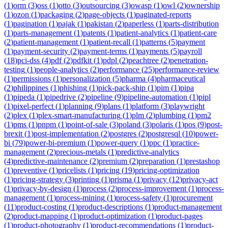
(
1
)
orm
(
3
)
oss
(
1
)
otto
(
3
)
outsourcing
(
3
)
owasp
(
1
)
owl
(
2
)
ownership
(
1
)
ozon
(
1
)
packaging
(
2
)
page-objects
(
1
)
paginated-reports
(
1
)
pagination
(
1
)
pajak
(
1
)
pakistan
(
2
)
paperless
(
1
)
parts-distribution
(
1
)
parts-management
(
1
)
patents
(
1
)
patient-analytics
(
1
)
patient-care
(
2
)
patient-management
(
1
)
patient-recall
(
1
)
patterns
(
5
)
payment
(
1
)
payment-security
(
2
)
payment-terms
(
1
)
payments
(
5
)
payroll
(
18
)
pci-dss
(
4
)
pdf
(
2
)
pdfkit
(
1
)
pdpl
(
2
)
peachtree
(
2
)
penetration-
testing
(
1
)
people-analytics
(
2
)
performance
(
25
)
performance-review
(
1
)
permissions
(
1
)
personalization
(
5
)
pharma
(
4
)
pharmaceutical
(
2
)
philippines
(
1
)
phishing
(
1
)
pick-pack-ship
(
1
)
pim
(
1
)
pipa
(
1
)
pipeda
(
1
)
pipedrive
(
2
)
pipeline
(
9
)
pipeline-automation
(
1
)
pipl
(
1
)
pixel-perfect
(
1
)
planning
(
9
)
plans
(
1
)
platform
(
3
)
playwright
(
2
)
plex
(
1
)
plex-smart-manufacturing
(
1
)
plm
(
2
)
plumbing
(
1
)
pm2
(
1
)
pms
(
1
)
pnpm
(
1
)
point-of-sale
(
3
)
poland
(
3
)
polaris
(
1
)
pos
(
9
)
post-
brexit
(
1
)
post-implementation
(
2
)
postgres
(
2
)
postgresql
(
10
)
power-
bi
(
79
)
power-bi-premium
(
1
)
power-query
(
1
)
ppc
(
1
)
practice-
management
(
2
)
precious-metals
(
1
)
predictive-analytics
(
4
)
predictive-maintenance
(
2
)
premium
(
2
)
preparation
(
1
)
prestashop
(
1
)
preventive
(
1
)
pricelists
(
1
)
pricing
(
19
)
pricing-optimization
(
1
)
pricing-strategy
(
3
)
printing
(
1
)
prisma
(
1
)
privacy
(
12
)
privacy-act
(
1
)
privacy-by-design
(
1
)
process
(
2
)
process-improvement
(
1
)
process-
management
(
1
)
process-mining
(
1
)
process-safety
(
1
)
procurement
(
11
)
product-costing
(
1
)
product-descriptions
(
1
)
product-management
(
2
)
product-mapping
(
1
)
product-optimization
(
1
)
product-pages
(
1
)
product-photography
(
1
)
product-recommendations
(
1
)
product-