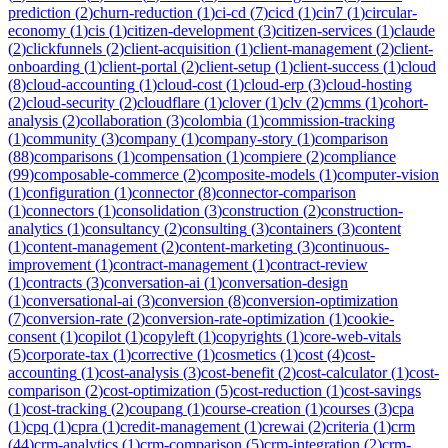
prediction
(
2
)
churn-reduction
(
1
)
ci-cd
(
7
)
cicd
(
1
)
cin7
(
1
)
circular-
economy
(
1
)
cis
(
1
)
citizen-development
(
3
)
citizen-services
(
1
)
claude
(
2
)
clickfunnels
(
2
)
client-acquisition
(
1
)
client-management
(
2
)
client-
onboarding
(
1
)
client-portal
(
2
)
client-setup
(
1
)
client-success
(
1
)
cloud
(
8
)
cloud-accounting
(
1
)
cloud-cost
(
1
)
cloud-erp
(
3
)
cloud-hosting
(
2
)
cloud-security
(
2
)
cloudflare
(
1
)
clover
(
1
)
clv
(
2
)
cmms
(
1
)
cohort-
analysis
(
2
)
collaboration
(
3
)
colombia
(
1
)
commission-tracking
(
1
)
community
(
3
)
company
(
1
)
company-story
(
1
)
comparison
(
88
)
comparisons
(
1
)
compensation
(
1
)
compiere
(
2
)
compliance
(
99
)
composable-commerce
(
2
)
composite-models
(
1
)
computer-vision
(
1
)
configuration
(
1
)
connector
(
8
)
connector-comparison
(
1
)
connectors
(
1
)
consolidation
(
3
)
construction
(
2
)
construction-
analytics
(
1
)
consultancy
(
2
)
consulting
(
3
)
containers
(
3
)
content
(
1
)
content-management
(
2
)
content-marketing
(
3
)
continuous-
improvement
(
1
)
contract-management
(
1
)
contract-review
(
1
)
contracts
(
3
)
conversation-ai
(
1
)
conversation-design
(
1
)
conversational-ai
(
3
)
conversion
(
8
)
conversion-optimization
(
7
)
conversion-rate
(
2
)
conversion-rate-optimization
(
1
)
cookie-
consent
(
1
)
copilot
(
1
)
copyleft
(
1
)
copyrights
(
1
)
core-web-vitals
(
5
)
corporate-tax
(
1
)
corrective
(
1
)
cosmetics
(
1
)
cost
(
4
)
cost-
accounting
(
1
)
cost-analysis
(
3
)
cost-benefit
(
2
)
cost-calculator
(
1
)
cost-
comparison
(
2
)
cost-optimization
(
5
)
cost-reduction
(
1
)
cost-savings
(
1
)
cost-tracking
(
2
)
coupang
(
1
)
course-creation
(
1
)
courses
(
3
)
cpa
(
1
)
cpq
(
1
)
cpra
(
1
)
credit-management
(
1
)
crewai
(
2
)
criteria
(
1
)
crm
(
44
)
crm-analytics
(
1
)
crm-comparison
(
5
)
crm-integration
(
2
)
crm-