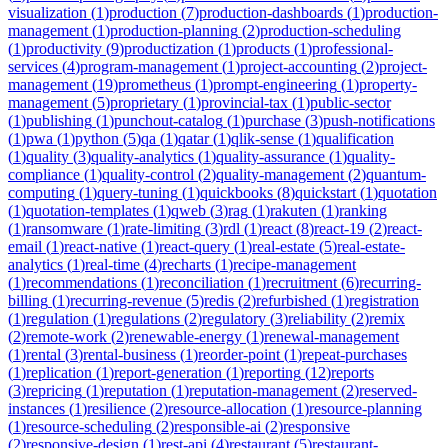
visualization
(
1
)
production
(
7
)
production-dashboards
(
1
)
production-
management
(
1
)
production-planning
(
2
)
production-scheduling
(
1
)
productivity
(
9
)
productization
(
1
)
products
(
1
)
professional-
services
(
4
)
program-management
(
1
)
project-accounting
(
2
)
project-
management
(
19
)
prometheus
(
1
)
prompt-engineering
(
1
)
property-
management
(
5
)
proprietary
(
1
)
provincial-tax
(
1
)
public-sector
(
1
)
publishing
(
1
)
punchout-catalog
(
1
)
purchase
(
3
)
push-notifications
(
1
)
pwa
(
1
)
python
(
5
)
qa
(
1
)
qatar
(
1
)
qlik-sense
(
1
)
qualification
(
1
)
quality
(
3
)
quality-analytics
(
1
)
quality-assurance
(
1
)
quality-
compliance
(
1
)
quality-control
(
2
)
quality-management
(
2
)
quantum-
computing
(
1
)
query-tuning
(
1
)
quickbooks
(
8
)
quickstart
(
1
)
quotation
(
1
)
quotation-templates
(
1
)
qweb
(
3
)
rag
(
1
)
rakuten
(
1
)
ranking
(
1
)
ransomware
(
1
)
rate-limiting
(
3
)
rdl
(
1
)
react
(
8
)
react-19
(
2
)
react-
email
(
1
)
react-native
(
1
)
react-query
(
1
)
real-estate
(
5
)
real-estate-
analytics
(
1
)
real-time
(
4
)
recharts
(
1
)
recipe-management
(
1
)
recommendations
(
1
)
reconciliation
(
1
)
recruitment
(
6
)
recurring-
billing
(
1
)
recurring-revenue
(
5
)
redis
(
2
)
refurbished
(
1
)
registration
(
1
)
regulation
(
1
)
regulations
(
2
)
regulatory
(
3
)
reliability
(
2
)
remix
(
2
)
remote-work
(
2
)
renewable-energy
(
1
)
renewal-management
(
1
)
rental
(
3
)
rental-business
(
1
)
reorder-point
(
1
)
repeat-purchases
(
1
)
replication
(
1
)
report-generation
(
1
)
reporting
(
12
)
reports
(
3
)
repricing
(
1
)
reputation
(
1
)
reputation-management
(
2
)
reserved-
instances
(
1
)
resilience
(
2
)
resource-allocation
(
1
)
resource-planning
(
1
)
resource-scheduling
(
2
)
responsible-ai
(
2
)
responsive
(
2
)
responsive-design
(
1
)
rest-api
(
4
)
restaurant
(
5
)
restaurant-