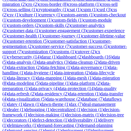
migration
(
2
)
cro
(
2
)
cross-border
(
8
)
cross-platform
(
1
)
cross-sell
(
1
)
cross-selling
(
1
)
cryptography
(
1
)
csat
(
1
)
cspm
(
1
)
csrd
(
3
)
css
(
2
)
csv
(
1
)
culture
(
1
)
currency
(
1
)
custom-agents
(
1
)
custom-checkout
(
1
)
custom-development
(
1
)
custom-fields
(
1
)
custom-module
(
1
)
custom-orders
(
2
)
custom-skills
(
2
)
customer-analytics
(
2
)
customer-data
(
1
)
customer-engagement
(
3
)
customer-experience
(
5
)
customer-health
(
1
)
customer-journey
(
1
)
customer-lifetime-value
(
3
)
customer-retention
(
5
)
customer-satisfaction
(
1
)
customer-
segmentation
(
2
)
customer-service
(
7
)
customer-success
(
5
)
customer-
support
(
7
)
customization
(
5
)
customs
(
1
)
cutover
(
2
)
cx
(
1
)
cybersecurity
(
14
)
daraz
(
1
)
dashboard
(
2
)
dashboards
(
16
)
data
(
5
)
data-analysis
(
3
)
data-analytics
(
3
)
data-cleanup
(
2
)
data-driven
(
3
)
data-extraction
(
2
)
data-fetching
(
1
)
data-governance
(
1
)
data-
handling
(
1
)
data-hygiene
(
1
)
data-integration
(
2
)
data-lifecycle
(
1
)
data-literacy
(
1
)
data-mapping
(
1
)
data-mesh
(
1
)
data-migration
(
8
)
data-modeling
(
5
)
data-pipeline
(
1
)
data-platform
(
2
)
data-
preparation
(
1
)
data-privacy
(
4
)
data-protection
(
14
)
data-quality
(
4
)
data-refresh
(
2
)
data-residency
(
2
)
data-retention
(
1
)
data-transfer
(
4
)
data-visualization
(
5
)
data-warehouse
(
2
)
database
(
7
)
dataflows
(
1
)
datev
(
1
)
dawn
(
1
)
dawn-theme
(
1
)
dax
(
7
)
deal-management
(
1
)
dealer
(
1
)
debugging
(
1
)
decentralized
(
1
)
decision
(
1
)
decision-
framework
(
1
)
decision-making
(
1
)
decision-matrix
(
1
)
decision-tree
(
1
)
decorators
(
1
)
defect-detection
(
1
)
deliverability
(
1
)
delivery
(
1
)
delmiaworks
(
1
)
demand-forecasting
(
3
)
demand-planning
(
4
)
demand-sensing
(
1
)
dental
(
1
)
deployment
(
10
)
deployment-