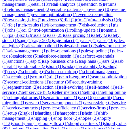
management
(
1
)
retail
(
13
)
retail-analytics
(
1
)
retention
(
9
)
returns
(
4
)
returns-management
(
2
)
reusable-patterns
(
1
)
revenue
(
10
)
revenue-
management
(
1
)
revenue-optimization
(
1
)
revenue-recognition
(
5
)
reverse-logistics
(
2
)
reviews
(
5
)
rfid
(
2
)
rfm
(
1
)
rfm-analysis
(
1
)
rfp
(
1
)
rfq
(
1
)
rich-results
(
1
)
risk-management
(
7
)
risk-reduction
(
1
)
rls
(
4
)
rohs
(
1
)
roi
(
34
)
roi-optimization
(
1
)
rolling-update
(
1
)
romania
(
1
)
rpa
(
3
)
rsc
(
2
)
russia
(
2
)
saas
(
25
)
saas-pricing
(
1
)
safety
(
2
)
safety-
stock
(
1
)
sage
(
1
)
sage-50
(
2
)
sage-intacct
(
1
)
salary
(
1
)
sales
(
19
)
sales-
analytics
(
3
)
sales-automation
(
1
)
sales-dashboard
(
2
)
sales-forecasting
(
1
)
sales-management
(
1
)
sales-operations
(
1
)
sales-pipeline
(
1
)
sales-
tax
(
8
)
salesforce
(
5
)
salesforce-einstein
(
1
)
salesforce-essentials
(
1
)
sanctions
(
1
)
sap
(
5
)
sap-business-one
(
2
)
sap-hana
(
1
)
sars
(
2
)
sasb
(
1
)
sat
(
1
)
saudi-arabia
(
3
)
sbom
(
1
)
scada
(
1
)
scalability
(
3
)
scaling
(
9
)
sccs
(
2
)
scheduling
(
6
)
schema-markup
(
1
)
school-management
(
1
)
screening
(
1
)
scrum
(
1
)
sdi
(
1
)
search-engine
(
1
)
search-optimization
(
2
)
seasonal-collections
(
1
)
security
(
36
)
security-training
(
1
)
segmentation
(
2
)
selection
(
1
)
self-evolving
(
1
)
self-hosted
(
1
)
self-
service
(
2
)
self-service-bi
(
2
)
seller-metrics
(
1
)
selling
(
1
)
selling-online
(
1
)
selling-platforms
(
1
)
semantic-model
(
1
)
seo
(
16
)
seo-audit
(
1
)
seo-
migration
(
1
)
server
(
1
)
server-components
(
1
)
server-sizing
(
2
)
service
(
1
)
service-contracts
(
1
)
service-efficiency
(
1
)
service-firms
(
1
)
services
(
1
)
setup
(
2
)
sgk
(
1
)
sharding
(
1
)
sharepoint
(
1
)
shein
(
1
)
shift-
management
(
3
)
shipping
(
4
)
shop-floor
(
2
)
shopee
(
2
)
shopify
(
113
)
shopify-api
(
1
)
shopify-flow
(
1
)
shopify-partners
(
1
)
shopify-plus
(
8
)
shopifyql
(
1
)
simulation
(
3
)
sis
(
1
)
sisense
(
1
)
six-sigma
(
1
)
sizing