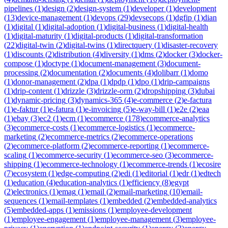
pipelines
(
1
)
design
(
2
)
design-system
(
1
)
developer
(
1
)
development
(
13
)
device-management
(
1
)
devops
(
29
)
devsecops
(
1
)
dgfip
(
1
)
dian
(
1
)
digital
(
1
)
digital-adoption
(
1
)
digital-business
(
1
)
digital-health
(
1
)
digital-maturity
(
1
)
digital-products
(
1
)
digital-transformation
(
22
)
digital-twin
(
2
)
digital-twins
(
1
)
directquery
(
1
)
disaster-recovery
(
1
)
discounts
(
2
)
distribution
(
4
)
diversity
(
1
)
dms
(
2
)
docker
(
3
)
docker-
compose
(
1
)
doctype
(
1
)
document-management
(
3
)
document-
processing
(
2
)
documentation
(
2
)
documents
(
4
)
dolibarr
(
1
)
domo
(
1
)
donor-management
(
2
)
dpa
(
1
)
dpdp
(
1
)
dpo
(
1
)
drip-campaigns
(
1
)
drip-content
(
1
)
drizzle
(
3
)
drizzle-orm
(
2
)
dropshipping
(
3
)
dubai
(
1
)
dynamic-pricing
(
3
)
dynamics-365
(
4
)
e-commerce
(
2
)
e-factura
(
1
)
e-faktur
(
1
)
e-fatura
(
1
)
e-invoicing
(
5
)
e-way-bill
(
1
)
e2e
(
2
)
eaa
(
1
)
ebay
(
3
)
ec2
(
1
)
ecm
(
1
)
ecommerce
(
178
)
ecommerce-analytics
(
3
)
ecommerce-costs
(
1
)
ecommerce-logistics
(
1
)
ecommerce-
marketing
(
2
)
ecommerce-metrics
(
2
)
ecommerce-operations
(
2
)
ecommerce-platform
(
2
)
ecommerce-reporting
(
1
)
ecommerce-
scaling
(
1
)
ecommerce-security
(
1
)
ecommerce-seo
(
3
)
ecommerce-
shipping
(
1
)
ecommerce-technology
(
1
)
ecommerce-trends
(
1
)
ecosire
(
7
)
ecosystem
(
1
)
edge-computing
(
2
)
edi
(
1
)
editorial
(
1
)
edr
(
1
)
edtech
(
1
)
education
(
4
)
education-analytics
(
1
)
efficiency
(
8
)
egypt
(
2
)
electronics
(
1
)
emag
(
1
)
email
(
2
)
email-marketing
(
10
)
email-
sequences
(
1
)
email-templates
(
1
)
embedded
(
2
)
embedded-analytics
(
5
)
embedded-apps
(
1
)
emissions
(
1
)
employee-development
(
1
)
employee-engagement
(
1
)
employee-management
(
3
)
employee-