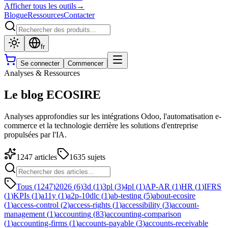
Afficher tous les outils
→
Blogue
Ressources
Contacter
fr
Se connecter
Commencer
Analyses & Ressources
Le blog ECOSIRE
Analyses approfondies sur les intégrations Odoo, l'automatisation e-
commerce et la technologie derrière les solutions d'entreprise
propulsées par l'IA.
1247
articles
1635
sujets
Tous (1247)
2026
(
6
)
3d
(
1
)
3pl
(
3
)
4pl
(
1
)
AP-AR
(
1
)
HR
(
1
)
IFRS
(
1
)
KPIs
(
1
)
a11y
(
1
)
a2p-10dlc
(
1
)
ab-testing
(
5
)
about-ecosire
(
1
)
access-control
(
2
)
access-rights
(
1
)
accessibility
(
3
)
account-
management
(
1
)
accounting
(
83
)
accounting-comparison
(
1
)
accounting-firms
(
1
)
accounts-payable
(
3
)
accounts-receivable