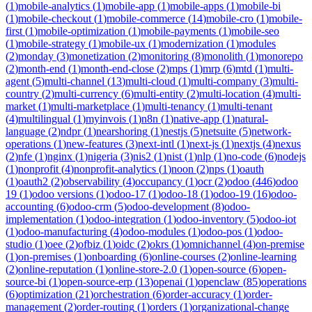
(
1
)
mobile-analytics
(
1
)
mobile-app
(
1
)
mobile-apps
(
1
)
mobile-bi
(
1
)
mobile-checkout
(
1
)
mobile-commerce
(
14
)
mobile-cro
(
1
)
mobile-
first
(
1
)
mobile-optimization
(
1
)
mobile-payments
(
1
)
mobile-seo
(
1
)
mobile-strategy
(
1
)
mobile-ux
(
1
)
modernization
(
1
)
modules
(
2
)
monday
(
3
)
monetization
(
2
)
monitoring
(
8
)
monolith
(
1
)
monorepo
(
2
)
month-end
(
1
)
month-end-close
(
2
)
mps
(
1
)
mrp
(
6
)
mtd
(
1
)
multi-
agent
(
5
)
multi-channel
(
13
)
multi-cloud
(
1
)
multi-company
(
3
)
multi-
country
(
2
)
multi-currency
(
6
)
multi-entity
(
2
)
multi-location
(
4
)
multi-
market
(
1
)
multi-marketplace
(
1
)
multi-tenancy
(
1
)
multi-tenant
(
4
)
multilingual
(
1
)
myinvois
(
1
)
n8n
(
1
)
native-app
(
1
)
natural-
language
(
2
)
ndpr
(
1
)
nearshoring
(
1
)
nestjs
(
5
)
netsuite
(
5
)
network-
operations
(
1
)
new-features
(
3
)
next-intl
(
1
)
next-js
(
1
)
nextjs
(
4
)
nexus
(
2
)
nfe
(
1
)
nginx
(
1
)
nigeria
(
3
)
nis2
(
1
)
nist
(
1
)
nlp
(
1
)
no-code
(
6
)
nodejs
(
1
)
nonprofit
(
4
)
nonprofit-analytics
(
1
)
noon
(
2
)
nps
(
1
)
oauth
(
1
)
oauth2
(
2
)
observability
(
4
)
occupancy
(
1
)
ocr
(
2
)
odoo
(
446
)
odoo
19
(
1
)
odoo versions
(
1
)
odoo-17
(
1
)
odoo-18
(
1
)
odoo-19
(
16
)
odoo-
accounting
(
6
)
odoo-crm
(
5
)
odoo-development
(
8
)
odoo-
implementation
(
1
)
odoo-integration
(
1
)
odoo-inventory
(
5
)
odoo-iot
(
1
)
odoo-manufacturing
(
4
)
odoo-modules
(
1
)
odoo-pos
(
1
)
odoo-
studio
(
1
)
oee
(
2
)
ofbiz
(
1
)
oidc
(
2
)
okrs
(
1
)
omnichannel
(
4
)
on-premise
(
1
)
on-premises
(
1
)
onboarding
(
6
)
online-courses
(
2
)
online-learning
(
2
)
online-reputation
(
1
)
online-store-2.0
(
1
)
open-source
(
6
)
open-
source-bi
(
1
)
open-source-erp
(
13
)
openai
(
1
)
openclaw
(
85
)
operations
(
6
)
optimization
(
21
)
orchestration
(
6
)
order-accuracy
(
1
)
order-
management
(
2
)
order-routing
(
1
)
orders
(
1
)
organizational-change