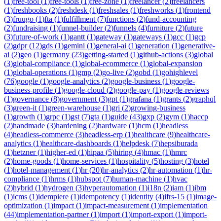
(
1
)
free-tool
(
1
)
free-tools
(
1
)
free-zone
(
1
)
freelancer
(
2
)
freelancers
(
1
)
freshbooks
(
2
)
freshdesk
(
1
)
freshsales
(
1
)
freshworks
(
1
)
frontend
(
3
)
fruugo
(
1
)
fta
(
1
)
fulfillment
(
7
)
functions
(
2
)
fund-accounting
(
2
)
fundraising
(
1
)
funnel-builder
(
2
)
funnels
(
4
)
furniture
(
2
)
future
(
3
)
future-of-work
(
1
)
gantt
(
1
)
gateway
(
1
)
gateways
(
1
)
gcc
(
1
)
gcp
(
2
)
gdpr
(
12
)
gds
(
1
)
gemini
(
1
)
general-ai
(
1
)
generation
(
1
)
generative-
ai
(
2
)
geo
(
1
)
germany
(
23
)
getting-started
(
1
)
github-actions
(
3
)
global
(
3
)
global-compliance
(
1
)
global-ecommerce
(
1
)
global-expansion
(
1
)
global-operations
(
1
)
gmp
(
2
)
go-live
(
2
)
gobd
(
1
)
gohighlevel
(
76
)
google
(
1
)
google-analytics
(
2
)
google-business
(
1
)
google-
business-profile
(
1
)
google-cloud
(
2
)
google-pay
(
1
)
google-reviews
(
1
)
governance
(
8
)
government
(
3
)
gpt
(
1
)
grafana
(
1
)
grants
(
2
)
graphql
(
3
)
green-it
(
1
)
green-warehouse
(
1
)
gri
(
2
)
growing-business
(
1
)
growth
(
1
)
grpc
(
1
)
gst
(
7
)
gta
(
1
)
guide
(
43
)
gxp
(
2
)
gym
(
1
)
haccp
(
2
)
handmade
(
3
)
hardening
(
2
)
hardware
(
1
)
hcm
(
1
)
headless
(
4
)
headless-commerce
(
3
)
headless-erp
(
1
)
healthcare
(
9
)
healthcare-
analytics
(
1
)
healthcare-dashboards
(
1
)
helpdesk
(
7
)
hepsiburada
(
1
)
hetzner
(
1
)
higher-ed
(
1
)
hipaa
(
5
)
hiring
(
4
)
hmac
(
1
)
hmrc
(
2
)
home-goods
(
1
)
home-services
(
1
)
hospitality
(
5
)
hosting
(
3
)
hotel
(
1
)
hotel-management
(
1
)
hr
(
20
)
hr-analytics
(
2
)
hr-automation
(
1
)
hr-
compliance
(
1
)
hrms
(
1
)
hubspot
(
7
)
human-machine
(
1
)
hvac
(
2
)
hybrid
(
1
)
hydrogen
(
3
)
hyperautomation
(
1
)
i18n
(
2
)
iam
(
1
)
ibm
(
1
)
icms
(
1
)
idempiere
(
1
)
idempotency
(
1
)
identity
(
4
)
ifrs-15
(
1
)
image-
optimization
(
1
)
impact
(
1
)
impact-measurement
(
1
)
implementation
(
44
)
implementation-partner
(
1
)
import
(
1
)
import-export
(
1
)
import-