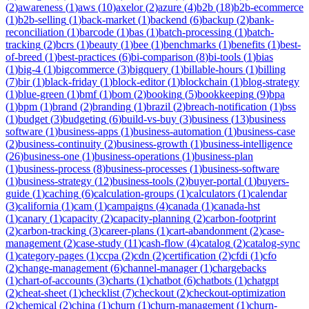
(
2
)
awareness
(
1
)
aws
(
10
)
axelor
(
2
)
azure
(
4
)
b2b
(
18
)
b2b-ecommerce
(
1
)
b2b-selling
(
1
)
back-market
(
1
)
backend
(
6
)
backup
(
2
)
bank-
reconciliation
(
1
)
barcode
(
1
)
bas
(
1
)
batch-processing
(
1
)
batch-
tracking
(
2
)
bcrs
(
1
)
beauty
(
1
)
bee
(
1
)
benchmarks
(
1
)
benefits
(
1
)
best-
of-breed
(
1
)
best-practices
(
6
)
bi-comparison
(
8
)
bi-tools
(
1
)
bias
(
1
)
big-4
(
1
)
bigcommerce
(
3
)
bigquery
(
1
)
billable-hours
(
1
)
billing
(
7
)
bir
(
1
)
black-friday
(
1
)
block-editor
(
1
)
blockchain
(
1
)
blog-strategy
(
1
)
blue-green
(
1
)
bmf
(
1
)
bom
(
2
)
booking
(
5
)
bookkeeping
(
9
)
bpa
(
1
)
bpm
(
1
)
brand
(
2
)
branding
(
1
)
brazil
(
2
)
breach-notification
(
1
)
bss
(
1
)
budget
(
3
)
budgeting
(
6
)
build-vs-buy
(
3
)
business
(
13
)
business
software
(
1
)
business-apps
(
1
)
business-automation
(
1
)
business-case
(
2
)
business-continuity
(
2
)
business-growth
(
1
)
business-intelligence
(
26
)
business-one
(
1
)
business-operations
(
1
)
business-plan
(
1
)
business-process
(
8
)
business-processes
(
1
)
business-software
(
1
)
business-strategy
(
12
)
business-tools
(
2
)
buyer-portal
(
1
)
buyers-
guide
(
1
)
caching
(
6
)
calculation-groups
(
1
)
calculators
(
1
)
calendar
(
3
)
california
(
1
)
cam
(
1
)
campaigns
(
4
)
canada
(
1
)
canada-hst
(
1
)
canary
(
1
)
capacity
(
2
)
capacity-planning
(
2
)
carbon-footprint
(
2
)
carbon-tracking
(
3
)
career-plans
(
1
)
cart-abandonment
(
2
)
case-
management
(
2
)
case-study
(
11
)
cash-flow
(
4
)
catalog
(
2
)
catalog-sync
(
1
)
category-pages
(
1
)
ccpa
(
2
)
cdn
(
2
)
certification
(
2
)
cfdi
(
1
)
cfo
(
2
)
change-management
(
6
)
channel-manager
(
1
)
chargebacks
(
1
)
chart-of-accounts
(
3
)
charts
(
1
)
chatbot
(
6
)
chatbots
(
1
)
chatgpt
(
2
)
cheat-sheet
(
1
)
checklist
(
7
)
checkout
(
2
)
checkout-optimization
(
2
)
chemical
(
2
)
china
(
1
)
churn
(
1
)
churn-management
(
1
)
churn-