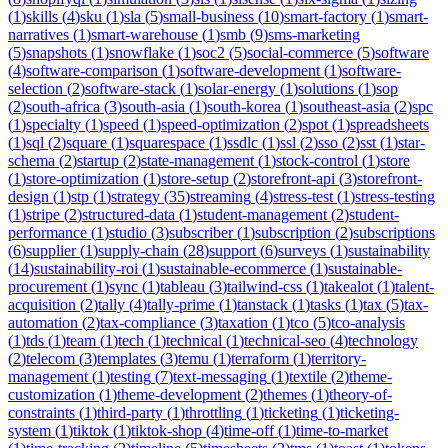
(
1
)
skills
(
4
)
sku
(
1
)
sla
(
5
)
small-business
(
10
)
smart-factory
(
1
)
smart-
narratives
(
1
)
smart-warehouse
(
1
)
smb
(
9
)
sms-marketing
(
5
)
snapshots
(
1
)
snowflake
(
1
)
soc2
(
5
)
social-commerce
(
5
)
software
(
4
)
software-comparison
(
1
)
software-development
(
1
)
software-
selection
(
2
)
software-stack
(
1
)
solar-energy
(
1
)
solutions
(
1
)
sop
(
2
)
south-africa
(
3
)
south-asia
(
1
)
south-korea
(
1
)
southeast-asia
(
2
)
spc
(
1
)
specialty
(
1
)
speed
(
1
)
speed-optimization
(
2
)
spot
(
1
)
spreadsheets
(
1
)
sql
(
2
)
square
(
1
)
squarespace
(
1
)
ssdlc
(
1
)
ssl
(
2
)
sso
(
2
)
sst
(
1
)
star-
schema
(
2
)
startup
(
2
)
state-management
(
1
)
stock-control
(
1
)
store
(
1
)
store-optimization
(
1
)
store-setup
(
2
)
storefront-api
(
3
)
storefront-
design
(
1
)
stp
(
1
)
strategy
(
35
)
streaming
(
4
)
stress-test
(
1
)
stress-testing
(
1
)
stripe
(
2
)
structured-data
(
1
)
student-management
(
2
)
student-
performance
(
1
)
studio
(
3
)
subscriber
(
1
)
subscription
(
2
)
subscriptions
(
6
)
supplier
(
1
)
supply-chain
(
28
)
support
(
6
)
surveys
(
1
)
sustainability
(
14
)
sustainability-roi
(
1
)
sustainable-ecommerce
(
1
)
sustainable-
procurement
(
1
)
sync
(
1
)
tableau
(
3
)
tailwind-css
(
1
)
takealot
(
1
)
talent-
acquisition
(
2
)
tally
(
4
)
tally-prime
(
1
)
tanstack
(
1
)
tasks
(
1
)
tax
(
5
)
tax-
automation
(
2
)
tax-compliance
(
3
)
taxation
(
1
)
tco
(
5
)
tco-analysis
(
1
)
tds
(
1
)
team
(
1
)
tech
(
1
)
technical
(
1
)
technical-seo
(
4
)
technology
(
2
)
telecom
(
3
)
templates
(
3
)
temu
(
1
)
terraform
(
1
)
territory-
management
(
1
)
testing
(
7
)
text-messaging
(
1
)
textile
(
2
)
theme-
customization
(
1
)
theme-development
(
2
)
themes
(
1
)
theory-of-
constraints
(
1
)
third-party
(
1
)
throttling
(
1
)
ticketing
(
1
)
ticketing-
system
(
1
)
tiktok
(
1
)
tiktok-shop
(
4
)
time-off
(
1
)
time-to-market