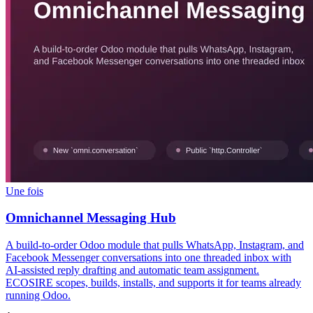
Une fois
Omnichannel Messaging Hub
A build-to-order Odoo module that pulls WhatsApp, Instagram, and
Facebook Messenger conversations into one threaded inbox with
AI-assisted reply drafting and automatic team assignment.
ECOSIRE scopes, builds, installs, and supports it for teams already
running Odoo.