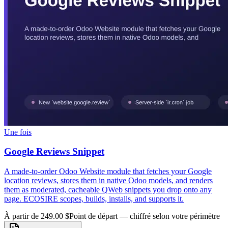
Une fois
Google Reviews Snippet
A made-to-order Odoo Website module that fetches your Google
location reviews, stores them in native Odoo models, and renders
them as moderated, cacheable QWeb snippets you drop onto any
page. ECOSIRE scopes, builds, installs, and supports it.
À partir de 249.00 $
Point de départ — chiffré selon votre périmètre