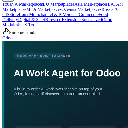
Tous
NA Marketplaces
EU Marketplaces
Asia Marketplaces
LATAM
Marketplaces
MEA Marketplaces
Oceania Marketplaces
Russia &
CIS
Storefronts
Multichannel & PIM
Social Commerce
Food
Delivery
Digital & SaaS
Browser Extensions
Specialized
Odoo
Modules
SaaS Tools
Sur commande
Odoo