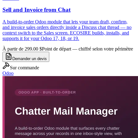
Sell and Invoice from Chat
A build-to-order Odoo module that lets your team draft, confirm,
and invoice sales orders directly inside a Discuss chat thread — no
context switch to the Sales screen. ECOSIRE builds, installs, and
supports it for your Odoo 17, 18, or 19.
À partir de 299.00 $
Point de départ — chiffré selon votre périmètre
Demander un devis
Sur commande
Odoo