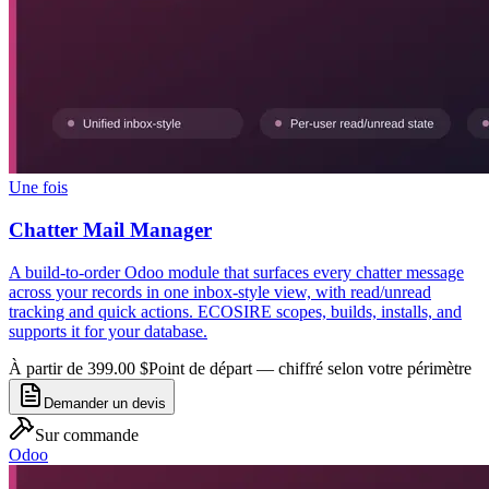
Une fois
Chatter Mail Manager
A build-to-order Odoo module that surfaces every chatter message
across your records in one inbox-style view, with read/unread
tracking and quick actions. ECOSIRE scopes, builds, installs, and
supports it for your database.
À partir de 399.00 $
Point de départ — chiffré selon votre périmètre
Demander un devis
Sur commande
Odoo