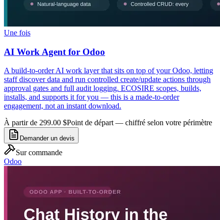
Une fois
AI Work Agent for Odoo
A build-to-order AI work layer that sits on top of your Odoo, letting
staff discover data and run controlled create/update actions through
approval gates and full audit logging. ECOSIRE scopes, builds,
installs, and supports it for you — this is a made-to-order
engagement, not an instant download.
À partir de 299.00 $
Point de départ — chiffré selon votre périmètre
Demander un devis
Sur commande
Odoo