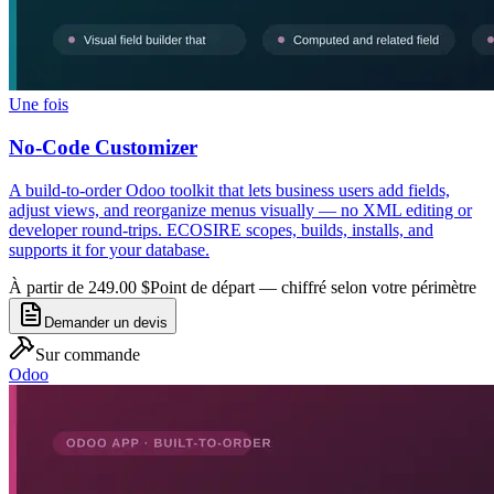
Une fois
No-Code Customizer
A build-to-order Odoo toolkit that lets business users add fields,
adjust views, and reorganize menus visually — no XML editing or
developer round-trips. ECOSIRE scopes, builds, installs, and
supports it for your database.
À partir de 249.00 $
Point de départ — chiffré selon votre périmètre
Demander un devis
Sur commande
Odoo