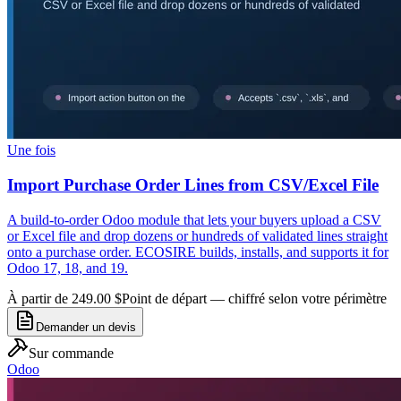
Une fois
Import Purchase Order Lines from CSV/Excel File
A build-to-order Odoo module that lets your buyers upload a CSV
or Excel file and drop dozens or hundreds of validated lines straight
onto a purchase order. ECOSIRE builds, installs, and supports it for
Odoo 17, 18, and 19.
À partir de 249.00 $
Point de départ — chiffré selon votre périmètre
Demander un devis
Sur commande
Odoo