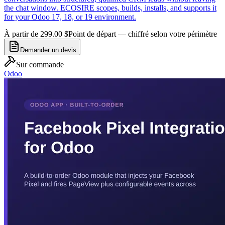
the chat window. ECOSIRE scopes, builds, installs, and supports it
for your Odoo 17, 18, or 19 environment.
À partir de 299.00 $
Point de départ — chiffré selon votre périmètre
Demander un devis
Sur commande
Odoo