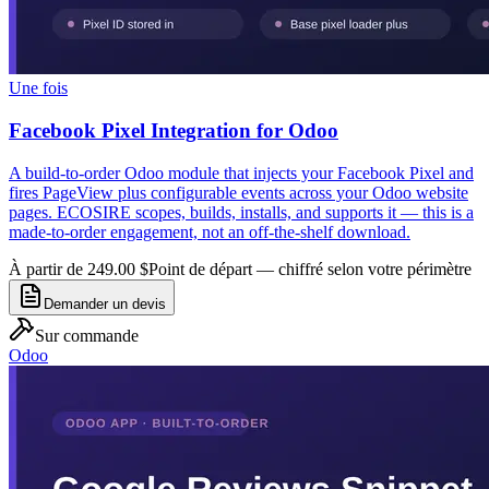
Une fois
Facebook Pixel Integration for Odoo
A build-to-order Odoo module that injects your Facebook Pixel and
fires PageView plus configurable events across your Odoo website
pages. ECOSIRE scopes, builds, installs, and supports it — this is a
made-to-order engagement, not an off-the-shelf download.
À partir de 249.00 $
Point de départ — chiffré selon votre périmètre
Demander un devis
Sur commande
Odoo