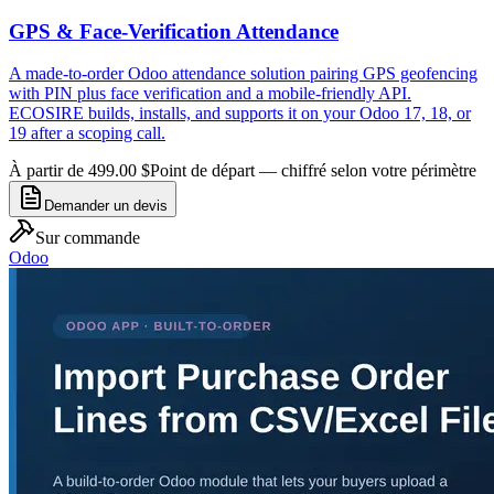
GPS & Face-Verification Attendance
A made-to-order Odoo attendance solution pairing GPS geofencing
with PIN plus face verification and a mobile-friendly API.
ECOSIRE builds, installs, and supports it on your Odoo 17, 18, or
19 after a scoping call.
À partir de 499.00 $
Point de départ — chiffré selon votre périmètre
Demander un devis
Sur commande
Odoo