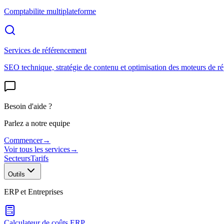
Comptabilite multiplateforme
Services de référencement
SEO technique, stratégie de contenu et optimisation des moteurs de r
Besoin d'aide ?
Parlez a notre equipe
Commencer
→
Voir tous les services
→
Secteurs
Tarifs
Outils
ERP et Entreprises
Calculateur de coûts ERP