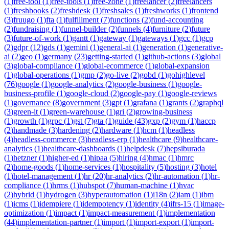
(
1
)
free-tool
(
1
)
free-tools
(
1
)
free-zone
(
1
)
freelancer
(
2
)
freelancers
(
1
)
freshbooks
(
2
)
freshdesk
(
1
)
freshsales
(
1
)
freshworks
(
1
)
frontend
(
3
)
fruugo
(
1
)
fta
(
1
)
fulfillment
(
7
)
functions
(
2
)
fund-accounting
(
2
)
fundraising
(
1
)
funnel-builder
(
2
)
funnels
(
4
)
furniture
(
2
)
future
(
3
)
future-of-work
(
1
)
gantt
(
1
)
gateway
(
1
)
gateways
(
1
)
gcc
(
1
)
gcp
(
2
)
gdpr
(
12
)
gds
(
1
)
gemini
(
1
)
general-ai
(
1
)
generation
(
1
)
generative-
ai
(
2
)
geo
(
1
)
germany
(
23
)
getting-started
(
1
)
github-actions
(
3
)
global
(
3
)
global-compliance
(
1
)
global-ecommerce
(
1
)
global-expansion
(
1
)
global-operations
(
1
)
gmp
(
2
)
go-live
(
2
)
gobd
(
1
)
gohighlevel
(
76
)
google
(
1
)
google-analytics
(
2
)
google-business
(
1
)
google-
business-profile
(
1
)
google-cloud
(
2
)
google-pay
(
1
)
google-reviews
(
1
)
governance
(
8
)
government
(
3
)
gpt
(
1
)
grafana
(
1
)
grants
(
2
)
graphql
(
3
)
green-it
(
1
)
green-warehouse
(
1
)
gri
(
2
)
growing-business
(
1
)
growth
(
1
)
grpc
(
1
)
gst
(
7
)
gta
(
1
)
guide
(
43
)
gxp
(
2
)
gym
(
1
)
haccp
(
2
)
handmade
(
3
)
hardening
(
2
)
hardware
(
1
)
hcm
(
1
)
headless
(
4
)
headless-commerce
(
3
)
headless-erp
(
1
)
healthcare
(
9
)
healthcare-
analytics
(
1
)
healthcare-dashboards
(
1
)
helpdesk
(
7
)
hepsiburada
(
1
)
hetzner
(
1
)
higher-ed
(
1
)
hipaa
(
5
)
hiring
(
4
)
hmac
(
1
)
hmrc
(
2
)
home-goods
(
1
)
home-services
(
1
)
hospitality
(
5
)
hosting
(
3
)
hotel
(
1
)
hotel-management
(
1
)
hr
(
20
)
hr-analytics
(
2
)
hr-automation
(
1
)
hr-
compliance
(
1
)
hrms
(
1
)
hubspot
(
7
)
human-machine
(
1
)
hvac
(
2
)
hybrid
(
1
)
hydrogen
(
3
)
hyperautomation
(
1
)
i18n
(
2
)
iam
(
1
)
ibm
(
1
)
icms
(
1
)
idempiere
(
1
)
idempotency
(
1
)
identity
(
4
)
ifrs-15
(
1
)
image-
optimization
(
1
)
impact
(
1
)
impact-measurement
(
1
)
implementation
(
44
)
implementation-partner
(
1
)
import
(
1
)
import-export
(
1
)
import-