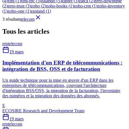
(
4
)
xml
(
1
)
xml-rpc
(
3
)
zalando
(
5
)
zapier
(
3
)
zatca
(
2
)
zero-downtime
(
2
)
zero-trust
(
3
)
zoho
(
2
)
zoho-books
(
1
)
zoho-crm
(
1
)
zoho-inventory
(
1
)
zoho-one
(
1
)
zustand
(
1
)
3 résultats
telecom
Tous les articles
erp
telecom
19 mars
Implémentation d'un ERP de télécommunications :
intégration de BSS, OSS et de facturation
Un guide technique pour la mise en œuvre d'un ERP dans les
entreprises de télécommunications, couvrant l'architecture
d'intégration BSS/OSS, la migration de la facturation, l'inventaire
des numéros et la migration des données des abonnés.
E
ECOSIRE Research and Development Team
19 mars
erp
telecom