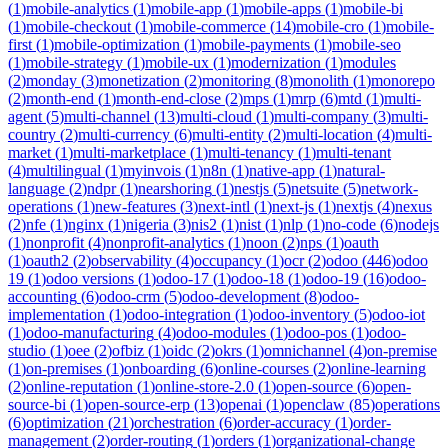
(
1
)
mobile-analytics
(
1
)
mobile-app
(
1
)
mobile-apps
(
1
)
mobile-bi
(
1
)
mobile-checkout
(
1
)
mobile-commerce
(
14
)
mobile-cro
(
1
)
mobile-
first
(
1
)
mobile-optimization
(
1
)
mobile-payments
(
1
)
mobile-seo
(
1
)
mobile-strategy
(
1
)
mobile-ux
(
1
)
modernization
(
1
)
modules
(
2
)
monday
(
3
)
monetization
(
2
)
monitoring
(
8
)
monolith
(
1
)
monorepo
(
2
)
month-end
(
1
)
month-end-close
(
2
)
mps
(
1
)
mrp
(
6
)
mtd
(
1
)
multi-
agent
(
5
)
multi-channel
(
13
)
multi-cloud
(
1
)
multi-company
(
3
)
multi-
country
(
2
)
multi-currency
(
6
)
multi-entity
(
2
)
multi-location
(
4
)
multi-
market
(
1
)
multi-marketplace
(
1
)
multi-tenancy
(
1
)
multi-tenant
(
4
)
multilingual
(
1
)
myinvois
(
1
)
n8n
(
1
)
native-app
(
1
)
natural-
language
(
2
)
ndpr
(
1
)
nearshoring
(
1
)
nestjs
(
5
)
netsuite
(
5
)
network-
operations
(
1
)
new-features
(
3
)
next-intl
(
1
)
next-js
(
1
)
nextjs
(
4
)
nexus
(
2
)
nfe
(
1
)
nginx
(
1
)
nigeria
(
3
)
nis2
(
1
)
nist
(
1
)
nlp
(
1
)
no-code
(
6
)
nodejs
(
1
)
nonprofit
(
4
)
nonprofit-analytics
(
1
)
noon
(
2
)
nps
(
1
)
oauth
(
1
)
oauth2
(
2
)
observability
(
4
)
occupancy
(
1
)
ocr
(
2
)
odoo
(
446
)
odoo
19
(
1
)
odoo versions
(
1
)
odoo-17
(
1
)
odoo-18
(
1
)
odoo-19
(
16
)
odoo-
accounting
(
6
)
odoo-crm
(
5
)
odoo-development
(
8
)
odoo-
implementation
(
1
)
odoo-integration
(
1
)
odoo-inventory
(
5
)
odoo-iot
(
1
)
odoo-manufacturing
(
4
)
odoo-modules
(
1
)
odoo-pos
(
1
)
odoo-
studio
(
1
)
oee
(
2
)
ofbiz
(
1
)
oidc
(
2
)
okrs
(
1
)
omnichannel
(
4
)
on-premise
(
1
)
on-premises
(
1
)
onboarding
(
6
)
online-courses
(
2
)
online-learning
(
2
)
online-reputation
(
1
)
online-store-2.0
(
1
)
open-source
(
6
)
open-
source-bi
(
1
)
open-source-erp
(
13
)
openai
(
1
)
openclaw
(
85
)
operations
(
6
)
optimization
(
21
)
orchestration
(
6
)
order-accuracy
(
1
)
order-
management
(
2
)
order-routing
(
1
)
orders
(
1
)
organizational-change