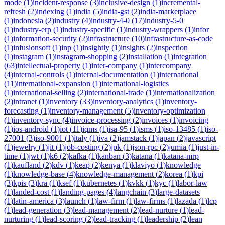
mode
(
1
)
incident-response
(
3
)
inclusive-design
(
1
)
incremental-
refresh
(
2
)
indexing
(
1
)
india
(
5
)
india-gst
(
2
)
india-marketplace
(
1
)
indonesia
(
2
)
industry
(
4
)
industry-4-0
(
17
)
industry-5-0
(
1
)
industry-erp
(
1
)
industry-specific
(
1
)
industry-wrappers
(
1
)
infor
(
1
)
information-security
(
2
)
infrastructure
(
10
)
infrastructure-as-code
(
1
)
infusionsoft
(
1
)
inp
(
1
)
insightly
(
1
)
insights
(
2
)
inspection
(
1
)
instagram
(
1
)
instagram-shopping
(
2
)
installation
(
1
)
integration
(
63
)
intellectual-property
(
1
)
inter-company
(
1
)
intercompany
(
4
)
internal-controls
(
1
)
internal-documentation
(
1
)
international
(
11
)
international-expansion
(
1
)
international-logistics
(
1
)
international-selling
(
2
)
international-trade
(
1
)
internationalization
(
2
)
intranet
(
1
)
inventory
(
33
)
inventory-analytics
(
1
)
inventory-
forecasting
(
1
)
inventory-management
(
5
)
inventory-optimization
(
1
)
inventory-sync
(
4
)
invoice-processing
(
2
)
invoices
(
1
)
invoicing
(
1
)
ios-android
(
1
)
iot
(
11
)
iqms
(
1
)
isa-95
(
1
)
isms
(
1
)
iso-13485
(
1
)
iso-
27001
(
3
)
iso-9001
(
1
)
italy
(
1
)
iva
(
2
)
jamstack
(
1
)
japan
(
2
)
javascript
(
1
)
jewelry
(
1
)
jit
(
1
)
job-costing
(
2
)
jpk
(
1
)
json-rpc
(
2
)
jumia
(
1
)
just-in-
time
(
1
)
jwt
(
1
)
k6
(
2
)
kafka
(
1
)
kanban
(
3
)
katana
(
1
)
katana-mrp
(
1
)
kaufland
(
2
)
kdv
(
1
)
keap
(
2
)
kenya
(
1
)
klaviyo
(
1
)
knowledge
(
1
)
knowledge-base
(
4
)
knowledge-management
(
2
)
korea
(
1
)
kpi
(
3
)
kpis
(
3
)
kra
(
1
)
ksef
(
1
)
kubernetes
(
1
)
kvkk
(
1
)
kyc
(
1
)
labor-law
(
1
)
landed-cost
(
1
)
landing-pages
(
4
)
langchain
(
3
)
large-datasets
(
1
)
latin-america
(
3
)
launch
(
1
)
law-firm
(
1
)
law-firms
(
1
)
lazada
(
1
)
lcp
(
1
)
lead-generation
(
3
)
lead-management
(
2
)
lead-nurture
(
1
)
lead-
nurturing
(
1
)
lead-scoring
(
2
)
lead-tracking
(
1
)
leadership
(
2
)
lean