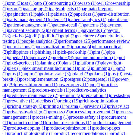
(
1
)
orm
(
3
)
oss
(
1
)
otto
(
3
)
outsourcing
(
3
)
owasp
(
1
)
owl
(
2
)
ownership
(
1
)
ozon
(
1
)
packaging
(
2
)
page-objects
(
1
)
paginated-reports
(
1
)
pagination
(
1
)
pajak
(
1
)
pakistan
(
2
)
paperless
(
1
)
parts-distribution
(
1
)
parts-management
(
1
)
patents
(
1
)
patient-analytics
(
1
)
patient-care
(
2
)
patient-management
(
1
)
patient-recall
(
1
)
patterns
(
5
)
payment
(
1
)
payment-security
(
2
)
payment-terms
(
1
)
payments
(
5
)
payroll
(
18
)
pci-dss
(
4
)
pdf
(
2
)
pdfkit
(
1
)
pdpl
(
2
)
peachtree
(
2
)
penetration-
testing
(
1
)
people-analytics
(
2
)
performance
(
25
)
performance-review
(
1
)
permissions
(
1
)
personalization
(
5
)
pharma
(
4
)
pharmaceutical
(
2
)
philippines
(
1
)
phishing
(
1
)
pick-pack-ship
(
1
)
pim
(
1
)
pipa
(
1
)
pipeda
(
1
)
pipedrive
(
2
)
pipeline
(
9
)
pipeline-automation
(
1
)
pipl
(
1
)
pixel-perfect
(
1
)
planning
(
9
)
plans
(
1
)
platform
(
3
)
playwright
(
2
)
plex
(
1
)
plex-smart-manufacturing
(
1
)
plm
(
2
)
plumbing
(
1
)
pm2
(
1
)
pms
(
1
)
pnpm
(
1
)
point-of-sale
(
3
)
poland
(
3
)
polaris
(
1
)
pos
(
9
)
post-
brexit
(
1
)
post-implementation
(
2
)
postgres
(
2
)
postgresql
(
10
)
power-
bi
(
79
)
power-bi-premium
(
1
)
power-query
(
1
)
ppc
(
1
)
practice-
management
(
2
)
precious-metals
(
1
)
predictive-analytics
(
4
)
predictive-maintenance
(
2
)
premium
(
2
)
preparation
(
1
)
prestashop
(
1
)
preventive
(
1
)
pricelists
(
1
)
pricing
(
19
)
pricing-optimization
(
1
)
pricing-strategy
(
3
)
printing
(
1
)
prisma
(
1
)
privacy
(
12
)
privacy-act
(
1
)
privacy-by-design
(
1
)
process
(
2
)
process-improvement
(
1
)
process-
management
(
1
)
process-mining
(
1
)
process-safety
(
1
)
procurement
(
11
)
product-costing
(
1
)
product-descriptions
(
1
)
product-management
(
2
)
product-mapping
(
1
)
product-optimization
(
1
)
product-pages
(
1
)
product-photography
(
1
)
product-recommendations
(
1
)
product-