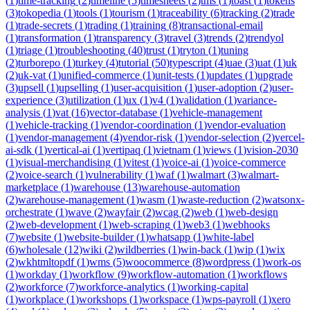
(
1
)
time-tracking
(
2
)
timeline
(
5
)
timesheets
(
2
)
tms
(
1
)
toast
(
1
)
tokens
(
3
)
tokopedia
(
1
)
tools
(
1
)
tourism
(
1
)
traceability
(
6
)
tracking
(
2
)
trade
(
1
)
trade-secrets
(
1
)
trading
(
1
)
training
(
8
)
transactional-email
(
1
)
transformation
(
1
)
transparency
(
3
)
travel
(
3
)
trends
(
2
)
trendyol
(
1
)
triage
(
1
)
troubleshooting
(
40
)
trust
(
1
)
tryton
(
1
)
tuning
(
2
)
turborepo
(
1
)
turkey
(
4
)
tutorial
(
50
)
typescript
(
4
)
uae
(
3
)
uat
(
1
)
uk
(
2
)
uk-vat
(
1
)
unified-commerce
(
1
)
unit-tests
(
1
)
updates
(
1
)
upgrade
(
3
)
upsell
(
1
)
upselling
(
1
)
user-acquisition
(
1
)
user-adoption
(
2
)
user-
experience
(
3
)
utilization
(
1
)
ux
(
1
)
v4
(
1
)
validation
(
1
)
variance-
analysis
(
1
)
vat
(
16
)
vector-database
(
1
)
vehicle-management
(
1
)
vehicle-tracking
(
1
)
vendor-coordination
(
1
)
vendor-evaluation
(
1
)
vendor-management
(
4
)
vendor-risk
(
1
)
vendor-selection
(
2
)
vercel-
ai-sdk
(
1
)
vertical-ai
(
1
)
vertipaq
(
1
)
vietnam
(
1
)
views
(
1
)
vision-2030
(
1
)
visual-merchandising
(
1
)
vitest
(
1
)
voice-ai
(
1
)
voice-commerce
(
2
)
voice-search
(
1
)
vulnerability
(
1
)
waf
(
1
)
walmart
(
3
)
walmart-
marketplace
(
1
)
warehouse
(
13
)
warehouse-automation
(
2
)
warehouse-management
(
1
)
wasm
(
1
)
waste-reduction
(
2
)
watsonx-
orchestrate
(
1
)
wave
(
2
)
wayfair
(
2
)
wcag
(
2
)
web
(
1
)
web-design
(
2
)
web-development
(
1
)
web-scraping
(
1
)
web3
(
1
)
webhooks
(
7
)
website
(
1
)
website-builder
(
1
)
whatsapp
(
1
)
white-label
(
6
)
wholesale
(
12
)
wiki
(
2
)
wildberries
(
1
)
win-back
(
1
)
wip
(
1
)
wix
(
2
)
wkhtmltopdf
(
1
)
wms
(
5
)
woocommerce
(
8
)
wordpress
(
1
)
work-os
(
1
)
workday
(
1
)
workflow
(
9
)
workflow-automation
(
1
)
workflows
(
2
)
workforce
(
7
)
workforce-analytics
(
1
)
working-capital
(
1
)
workplace
(
1
)
workshops
(
1
)
workspace
(
1
)
wps-payroll
(
1
)
xero