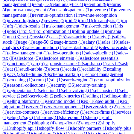
management
(
1
)
retail
(
13
)
retail-analytics
(
1
)
retention
(
9
)
returns
(
4
)
returns-management
(
2
)
reusable-patterns
(
1
)
revenue
(
10
)
revenue-
management
(
1
)
revenue-optimization
(
1
)
revenue-recognition
(
5
)
reverse-logistics
(
2
)
reviews
(
5
)
rfid
(
2
)
rfm
(
1
)
rfm-analysis
(
1
)
rfp
(
1
)
rfq
(
1
)
rich-results
(
1
)
risk-management
(
7
)
risk-reduction
(
1
)
rls
(
4
)
rohs
(
1
)
roi
(
34
)
roi-optimization
(
1
)
rolling-update
(
1
)
romania
(
1
)
rpa
(
3
)
rsc
(
2
)
russia
(
2
)
saas
(
25
)
saas-pricing
(
1
)
safety
(
2
)
safety-
stock
(
1
)
sage
(
1
)
sage-50
(
2
)
sage-intacct
(
1
)
salary
(
1
)
sales
(
19
)
sales-
analytics
(
3
)
sales-automation
(
1
)
sales-dashboard
(
2
)
sales-forecasting
(
1
)
sales-management
(
1
)
sales-operations
(
1
)
sales-pipeline
(
1
)
sales-
tax
(
8
)
salesforce
(
5
)
salesforce-einstein
(
1
)
salesforce-essentials
(
1
)
sanctions
(
1
)
sap
(
5
)
sap-business-one
(
2
)
sap-hana
(
1
)
sars
(
2
)
sasb
(
1
)
sat
(
1
)
saudi-arabia
(
3
)
sbom
(
1
)
scada
(
1
)
scalability
(
3
)
scaling
(
9
)
sccs
(
2
)
scheduling
(
6
)
schema-markup
(
1
)
school-management
(
1
)
screening
(
1
)
scrum
(
1
)
sdi
(
1
)
search-engine
(
1
)
search-optimization
(
2
)
seasonal-collections
(
1
)
security
(
36
)
security-training
(
1
)
segmentation
(
2
)
selection
(
1
)
self-evolving
(
1
)
self-hosted
(
1
)
self-
service
(
2
)
self-service-bi
(
2
)
seller-metrics
(
1
)
selling
(
1
)
selling-online
(
1
)
selling-platforms
(
1
)
semantic-model
(
1
)
seo
(
16
)
seo-audit
(
1
)
seo-
migration
(
1
)
server
(
1
)
server-components
(
1
)
server-sizing
(
2
)
service
(
1
)
service-contracts
(
1
)
service-efficiency
(
1
)
service-firms
(
1
)
services
(
1
)
setup
(
2
)
sgk
(
1
)
sharding
(
1
)
sharepoint
(
1
)
shein
(
1
)
shift-
management
(
3
)
shipping
(
4
)
shop-floor
(
2
)
shopee
(
2
)
shopify
(
113
)
shopify-api
(
1
)
shopify-flow
(
1
)
shopify-partners
(
1
)
shopify-plus
(
8
)
shopifyql
(
1
)
simulation
(
3
)
sis
(
1
)
sisense
(
1
)
six-sigma
(
1
)
sizing