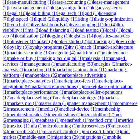
(
1
)
lean-manufacturing
(
1
)
lease-accounting
(
1
)
lease-management
(
2
)
leave-management
(
1
)
legacy-migration
(
1
)
legacy-systems
(
1
)
legal
(
16
)
legal-billing
(
1
)
legal-tech
(
1
)
lgpd
(
1
)
licensing
(
7
)
lightspeed
(
1
)
liquid
(
2
)
liquidity
(
1
)
listing
(
1
)
listing-optimization
(
1
)
live-chat
(
1
)
live-dashboards
(
1
)
live-shopping
(
1
)
llm
(
4
)
llm-
visibility
(
1
)
lms
(
3
)
load-balancing
(
1
)
load-testing
(
3
)
local
(
1
)
local-
seo
(
4
)
localization
(
24
)
logging
(
1
)
logistics
(
14
)
logistics-analytics
(
1
)
lohnsteuer
(
1
)
looker
(
2
)
looker-studio
(
2
)
lot-tracking
(
1
)
low-code
(
6
)
loyalty
(
3
)
loyalty-programs
(
2
)
ltv
(
1
)
mach
(
1
)
mach-architecture
(
1
)
machine-learning
(
13
)
magento
(
4
)
mailchimp
(
1
)
maintenance
(
4
)
make-or-buy
(
1
)
making-tax-digital
(
1
)
malaysia
(
1
)
managed-
services
(
1
)
management
(
1
)
manufacturing
(
53
)
margins
(
2
)
market-
analysis
(
1
)
marketing
(
10
)
marketing-automation
(
11
)
marketing-
platform
(
4
)
marketplace
(
22
)
marketplace-advertising
(
1
)
marketplace-analytics
(
1
)
marketplace-fees
(
1
)
marketplace-
integration
(
9
)
marketplace-operations
(
1
)
marketplace-optimization
(
1
)
marketplace-performance
(
1
)
marketplace-seller-operations
(
17
)
marketplace-selling
(
9
)
marketplace-strategy
(
1
)
markets
(
1
)
markets-pro
(
1
)
master-data
(
1
)
matter-management
(
1
)
mcommerce
(
2
)
measurement
(
1
)
media
(
3
)
medical-device
(
1
)
membership
(
2
)
membership-sites
(
3
)
memberships
(
1
)
mercadolibre
(
2
)
mes
(
2
)
messaging
(
1
)
metabase
(
1
)
metasfresh
(
1
)
method-crm
(
1
)
metrics
(
2
)
mexico
(
1
)
mfa
(
1
)
microlearning
(
1
)
microservices
(
6
)
microsoft
(
4
)
microsoft-365
(
1
)
microsoft-copilot
(
1
)
microsoft-fabric
(
3
)
mid-
market
(
3
)
middle-east
(
3
)
migration
(
29
)
migrations
(
1
)
mobile