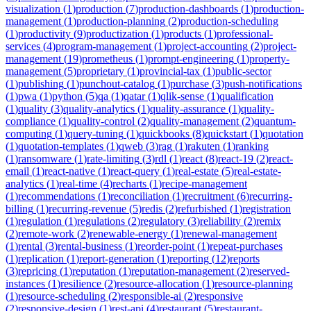
visualization
(
1
)
production
(
7
)
production-dashboards
(
1
)
production-
management
(
1
)
production-planning
(
2
)
production-scheduling
(
1
)
productivity
(
9
)
productization
(
1
)
products
(
1
)
professional-
services
(
4
)
program-management
(
1
)
project-accounting
(
2
)
project-
management
(
19
)
prometheus
(
1
)
prompt-engineering
(
1
)
property-
management
(
5
)
proprietary
(
1
)
provincial-tax
(
1
)
public-sector
(
1
)
publishing
(
1
)
punchout-catalog
(
1
)
purchase
(
3
)
push-notifications
(
1
)
pwa
(
1
)
python
(
5
)
qa
(
1
)
qatar
(
1
)
qlik-sense
(
1
)
qualification
(
1
)
quality
(
3
)
quality-analytics
(
1
)
quality-assurance
(
1
)
quality-
compliance
(
1
)
quality-control
(
2
)
quality-management
(
2
)
quantum-
computing
(
1
)
query-tuning
(
1
)
quickbooks
(
8
)
quickstart
(
1
)
quotation
(
1
)
quotation-templates
(
1
)
qweb
(
3
)
rag
(
1
)
rakuten
(
1
)
ranking
(
1
)
ransomware
(
1
)
rate-limiting
(
3
)
rdl
(
1
)
react
(
8
)
react-19
(
2
)
react-
email
(
1
)
react-native
(
1
)
react-query
(
1
)
real-estate
(
5
)
real-estate-
analytics
(
1
)
real-time
(
4
)
recharts
(
1
)
recipe-management
(
1
)
recommendations
(
1
)
reconciliation
(
1
)
recruitment
(
6
)
recurring-
billing
(
1
)
recurring-revenue
(
5
)
redis
(
2
)
refurbished
(
1
)
registration
(
1
)
regulation
(
1
)
regulations
(
2
)
regulatory
(
3
)
reliability
(
2
)
remix
(
2
)
remote-work
(
2
)
renewable-energy
(
1
)
renewal-management
(
1
)
rental
(
3
)
rental-business
(
1
)
reorder-point
(
1
)
repeat-purchases
(
1
)
replication
(
1
)
report-generation
(
1
)
reporting
(
12
)
reports
(
3
)
repricing
(
1
)
reputation
(
1
)
reputation-management
(
2
)
reserved-
instances
(
1
)
resilience
(
2
)
resource-allocation
(
1
)
resource-planning
(
1
)
resource-scheduling
(
2
)
responsible-ai
(
2
)
responsive
(
2
)
responsive-design
(
1
)
rest-api
(
4
)
restaurant
(
5
)
restaurant-