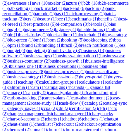
(
2
)
awareness
(
1
)
aws
(
10
)
axelor
(
2
)
azure
(
4
)
b2b
(
18
)
b2b-ecommerce
(
1
)
b2b-selling
(
1
)
back-market
(
1
)
backend
(
6
)
backup
(
2
)
bank-
reconciliation
(
1
)
barcode
(
1
)
bas
(
1
)
batch-processing
(
1
)
batch-
tracking
(
2
)
bcrs
(
1
)
beauty
(
1
)
bee
(
1
)
benchmarks
(
1
)
benefits
(
1
)
best-
of-breed
(
1
)
best-practices
(
6
)
bi-comparison
(
8
)
bi-tools
(
1
)
bias
(
1
)
big-4
(
1
)
bigcommerce
(
3
)
bigquery
(
1
)
billable-hours
(
1
)
billing
(
7
)
bir
(
1
)
black-friday
(
1
)
block-editor
(
1
)
blockchain
(
1
)
blog-strategy
(
1
)
blue-green
(
1
)
bmf
(
1
)
bom
(
2
)
booking
(
5
)
bookkeeping
(
9
)
bpa
(
1
)
bpm
(
1
)
brand
(
2
)
branding
(
1
)
brazil
(
2
)
breach-notification
(
1
)
bss
(
1
)
budget
(
3
)
budgeting
(
6
)
build-vs-buy
(
3
)
business
(
13
)
business
software
(
1
)
business-apps
(
1
)
business-automation
(
1
)
business-case
(
2
)
business-continuity
(
2
)
business-growth
(
1
)
business-intelligence
(
26
)
business-one
(
1
)
business-operations
(
1
)
business-plan
(
1
)
business-process
(
8
)
business-processes
(
1
)
business-software
(
1
)
business-strategy
(
12
)
business-tools
(
2
)
buyer-portal
(
1
)
buyers-
guide
(
1
)
caching
(
6
)
calculation-groups
(
1
)
calculators
(
1
)
calendar
(
3
)
california
(
1
)
cam
(
1
)
campaigns
(
4
)
canada
(
1
)
canada-hst
(
1
)
canary
(
1
)
capacity
(
2
)
capacity-planning
(
2
)
carbon-footprint
(
2
)
carbon-tracking
(
3
)
career-plans
(
1
)
cart-abandonment
(
2
)
case-
management
(
2
)
case-study
(
11
)
cash-flow
(
4
)
catalog
(
2
)
catalog-sync
(
1
)
category-pages
(
1
)
ccpa
(
2
)
cdn
(
2
)
certification
(
2
)
cfdi
(
1
)
cfo
(
2
)
change-management
(
6
)
channel-manager
(
1
)
chargebacks
(
1
)
chart-of-accounts
(
3
)
charts
(
1
)
chatbot
(
6
)
chatbots
(
1
)
chatgpt
(
2
)
cheat-sheet
(
1
)
checklist
(
7
)
checkout
(
2
)
checkout-optimization
(
2
)
chemical
(
2
)
china
(
1
)
churn
(
1
)
churn-management
(
1
)
churn-