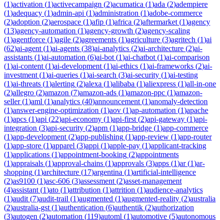
(
1
)
activation
(
1
)
activecampaign
(
2
)
acumatica
(
1
)
ada
(
2
)
adempiere
(
1
)
adequacy
(
1
)
admin-api
(
1
)
administration
(
1
)
adobe-commerce
(
2
)
adoption
(
2
)
aerospace
(
1
)
afip
(
1
)
africa
(
2
)
aftermarket
(
1
)
agency
(
13
)
agency-automation
(
1
)
agency-growth
(
2
)
agency-scaling
(
1
)
agentforce
(
1
)
agile
(
2
)
agreements
(
1
)
agriculture
(
3
)
agritech
(
1
)
ai
(
62
)
ai-agent
(
1
)
ai-agents
(
38
)
ai-analytics
(
2
)
ai-architecture
(
2
)
ai-
assistants
(
1
)
ai-automation
(
6
)
ai-bot
(
1
)
ai-chatbot
(
1
)
ai-comparison
(
1
)
ai-content
(
1
)
ai-development
(
1
)
ai-ethics
(
1
)
ai-frameworks
(
2
)
ai-
investment
(
1
)
ai-queries
(
1
)
ai-search
(
3
)
ai-security
(
1
)
ai-testing
(
1
)
ai-threats
(
1
)
alerting
(
2
)
alexa
(
1
)
alibaba
(
1
)
aliexpress
(
1
)
all-in-one
(
2
)
allegro
(
2
)
amazon
(
7
)
amazon-ads
(
1
)
amazon-ppc
(
1
)
amazon-
seller
(
1
)
aml
(
1
)
analytics
(
40
)
announcement
(
1
)
anomaly-detection
(
1
)
answer-engine-optimization
(
1
)
aov
(
1
)
ap-automation
(
1
)
apache
(
1
)
apcs
(
1
)
api
(
22
)
api-economy
(
1
)
api-first
(
2
)
api-gateway
(
1
)
api-
integration
(
3
)
api-security
(
2
)
apm
(
1
)
app-bridge
(
1
)
app-commerce
(
1
)
app-development
(
2
)
app-publishing
(
1
)
app-review
(
1
)
app-router
(
1
)
app-store
(
1
)
apparel
(
3
)
appi
(
1
)
apple-pay
(
1
)
applicant-tracking
(
1
)
applications
(
1
)
appointment-booking
(
2
)
appointments
(
1
)
appraisals
(
1
)
approval-chains
(
1
)
approvals
(
3
)
apps
(
1
)
ar
(
1
)
ar-
shopping
(
1
)
architecture
(
17
)
argentina
(
1
)
artificial-intelligence
(
2
)
as9100
(
1
)
asc-606
(
3
)
assessment
(
2
)
asset-management
(
4
)
assistant
(
1
)
ato
(
1
)
attribution
(
1
)
attrition
(
1
)
audience-analytics
(
1
)
audit
(
7
)
audit-trail
(
1
)
augmented
(
1
)
augmented-reality
(
2
)
australia
(
2
)
australia-gst
(
1
)
authentication
(
6
)
authentik
(
2
)
authorization
(
3
)
autogen
(
2
)
automation
(
119
)
automl
(
1
)
automotive
(
5
)
autonomous