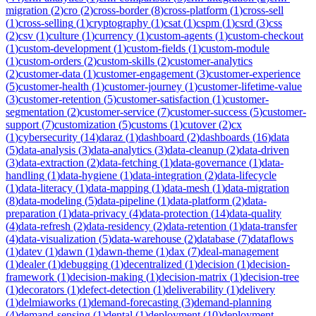
migration
(
2
)
cro
(
2
)
cross-border
(
8
)
cross-platform
(
1
)
cross-sell
(
1
)
cross-selling
(
1
)
cryptography
(
1
)
csat
(
1
)
cspm
(
1
)
csrd
(
3
)
css
(
2
)
csv
(
1
)
culture
(
1
)
currency
(
1
)
custom-agents
(
1
)
custom-checkout
(
1
)
custom-development
(
1
)
custom-fields
(
1
)
custom-module
(
1
)
custom-orders
(
2
)
custom-skills
(
2
)
customer-analytics
(
2
)
customer-data
(
1
)
customer-engagement
(
3
)
customer-experience
(
5
)
customer-health
(
1
)
customer-journey
(
1
)
customer-lifetime-value
(
3
)
customer-retention
(
5
)
customer-satisfaction
(
1
)
customer-
segmentation
(
2
)
customer-service
(
7
)
customer-success
(
5
)
customer-
support
(
7
)
customization
(
5
)
customs
(
1
)
cutover
(
2
)
cx
(
1
)
cybersecurity
(
14
)
daraz
(
1
)
dashboard
(
2
)
dashboards
(
16
)
data
(
5
)
data-analysis
(
3
)
data-analytics
(
3
)
data-cleanup
(
2
)
data-driven
(
3
)
data-extraction
(
2
)
data-fetching
(
1
)
data-governance
(
1
)
data-
handling
(
1
)
data-hygiene
(
1
)
data-integration
(
2
)
data-lifecycle
(
1
)
data-literacy
(
1
)
data-mapping
(
1
)
data-mesh
(
1
)
data-migration
(
8
)
data-modeling
(
5
)
data-pipeline
(
1
)
data-platform
(
2
)
data-
preparation
(
1
)
data-privacy
(
4
)
data-protection
(
14
)
data-quality
(
4
)
data-refresh
(
2
)
data-residency
(
2
)
data-retention
(
1
)
data-transfer
(
4
)
data-visualization
(
5
)
data-warehouse
(
2
)
database
(
7
)
dataflows
(
1
)
datev
(
1
)
dawn
(
1
)
dawn-theme
(
1
)
dax
(
7
)
deal-management
(
1
)
dealer
(
1
)
debugging
(
1
)
decentralized
(
1
)
decision
(
1
)
decision-
framework
(
1
)
decision-making
(
1
)
decision-matrix
(
1
)
decision-tree
(
1
)
decorators
(
1
)
defect-detection
(
1
)
deliverability
(
1
)
delivery
(
1
)
delmiaworks
(
1
)
demand-forecasting
(
3
)
demand-planning
(
4
)
demand-sensing
(
1
)
dental
(
1
)
deployment
(
10
)
deployment-