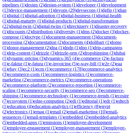
pipelines
(
1
)
design
(
2
)
design-system
(
1
)
developer
(
1
)
development
(
13
)
device-management
(
1
)
devops
(
29
)
devsecops
(
1
)
dgfip
(
1
)
dian
(
1
)
digital
(
1
)
digital-adoption
(
1
)
digital-business
(
1
)
digital-health
(
1
)
digital-maturity
(
1
)
digital-products
(
1
)
digital-transformation
(
22
)
digital-twin
(
2
)
digital-twins
(
1
)
directquery
(
1
)
disaster-recovery
(
1
)
discounts
(
2
)
distribution
(
4
)
diversity
(
1
)
dms
(
2
)
docker
(
3
)
docker-
compose
(
1
)
doctype
(
1
)
document-management
(
3
)
document-
processing
(
2
)
documentation
(
2
)
documents
(
4
)
dolibarr
(
1
)
domo
(
1
)
donor-management
(
2
)
dpa
(
1
)
dpdp
(
1
)
dpo
(
1
)
drip-campaigns
(
1
)
drip-content
(
1
)
drizzle
(
3
)
drizzle-orm
(
2
)
dropshipping
(
3
)
dubai
(
1
)
dynamic-pricing
(
3
)
dynamics-365
(
4
)
e-commerce
(
2
)
e-factura
(
1
)
e-faktur
(
1
)
e-fatura
(
1
)
e-invoicing
(
5
)
e-way-bill
(
1
)
e2e
(
2
)
eaa
(
1
)
ebay
(
3
)
ec2
(
1
)
ecm
(
1
)
ecommerce
(
178
)
ecommerce-analytics
(
3
)
ecommerce-costs
(
1
)
ecommerce-logistics
(
1
)
ecommerce-
marketing
(
2
)
ecommerce-metrics
(
2
)
ecommerce-operations
(
2
)
ecommerce-platform
(
2
)
ecommerce-reporting
(
1
)
ecommerce-
scaling
(
1
)
ecommerce-security
(
1
)
ecommerce-seo
(
3
)
ecommerce-
shipping
(
1
)
ecommerce-technology
(
1
)
ecommerce-trends
(
1
)
ecosire
(
7
)
ecosystem
(
1
)
edge-computing
(
2
)
edi
(
1
)
editorial
(
1
)
edr
(
1
)
edtech
(
1
)
education
(
4
)
education-analytics
(
1
)
efficiency
(
8
)
egypt
(
2
)
electronics
(
1
)
emag
(
1
)
email
(
2
)
email-marketing
(
10
)
email-
sequences
(
1
)
email-templates
(
1
)
embedded
(
2
)
embedded-analytics
(
5
)
embedded-apps
(
1
)
emissions
(
1
)
employee-development
(
1
)
employee-engagement
(
1
)
employee-management
(
3
)
employee-