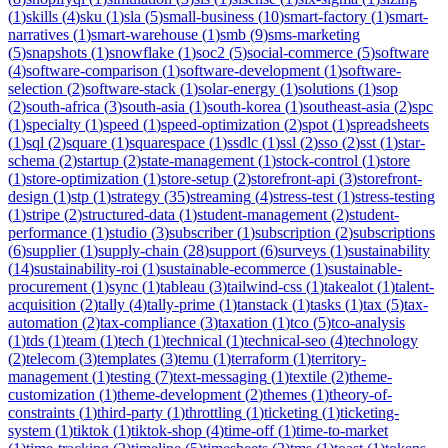
(
1
)
skills
(
4
)
sku
(
1
)
sla
(
5
)
small-business
(
10
)
smart-factory
(
1
)
smart-
narratives
(
1
)
smart-warehouse
(
1
)
smb
(
9
)
sms-marketing
(
5
)
snapshots
(
1
)
snowflake
(
1
)
soc2
(
5
)
social-commerce
(
5
)
software
(
4
)
software-comparison
(
1
)
software-development
(
1
)
software-
selection
(
2
)
software-stack
(
1
)
solar-energy
(
1
)
solutions
(
1
)
sop
(
2
)
south-africa
(
3
)
south-asia
(
1
)
south-korea
(
1
)
southeast-asia
(
2
)
spc
(
1
)
specialty
(
1
)
speed
(
1
)
speed-optimization
(
2
)
spot
(
1
)
spreadsheets
(
1
)
sql
(
2
)
square
(
1
)
squarespace
(
1
)
ssdlc
(
1
)
ssl
(
2
)
sso
(
2
)
sst
(
1
)
star-
schema
(
2
)
startup
(
2
)
state-management
(
1
)
stock-control
(
1
)
store
(
1
)
store-optimization
(
1
)
store-setup
(
2
)
storefront-api
(
3
)
storefront-
design
(
1
)
stp
(
1
)
strategy
(
35
)
streaming
(
4
)
stress-test
(
1
)
stress-testing
(
1
)
stripe
(
2
)
structured-data
(
1
)
student-management
(
2
)
student-
performance
(
1
)
studio
(
3
)
subscriber
(
1
)
subscription
(
2
)
subscriptions
(
6
)
supplier
(
1
)
supply-chain
(
28
)
support
(
6
)
surveys
(
1
)
sustainability
(
14
)
sustainability-roi
(
1
)
sustainable-ecommerce
(
1
)
sustainable-
procurement
(
1
)
sync
(
1
)
tableau
(
3
)
tailwind-css
(
1
)
takealot
(
1
)
talent-
acquisition
(
2
)
tally
(
4
)
tally-prime
(
1
)
tanstack
(
1
)
tasks
(
1
)
tax
(
5
)
tax-
automation
(
2
)
tax-compliance
(
3
)
taxation
(
1
)
tco
(
5
)
tco-analysis
(
1
)
tds
(
1
)
team
(
1
)
tech
(
1
)
technical
(
1
)
technical-seo
(
4
)
technology
(
2
)
telecom
(
3
)
templates
(
3
)
temu
(
1
)
terraform
(
1
)
territory-
management
(
1
)
testing
(
7
)
text-messaging
(
1
)
textile
(
2
)
theme-
customization
(
1
)
theme-development
(
2
)
themes
(
1
)
theory-of-
constraints
(
1
)
third-party
(
1
)
throttling
(
1
)
ticketing
(
1
)
ticketing-
system
(
1
)
tiktok
(
1
)
tiktok-shop
(
4
)
time-off
(
1
)
time-to-market