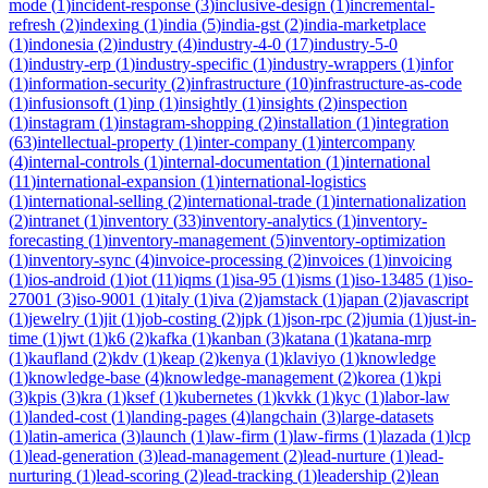
mode
(
1
)
incident-response
(
3
)
inclusive-design
(
1
)
incremental-
refresh
(
2
)
indexing
(
1
)
india
(
5
)
india-gst
(
2
)
india-marketplace
(
1
)
indonesia
(
2
)
industry
(
4
)
industry-4-0
(
17
)
industry-5-0
(
1
)
industry-erp
(
1
)
industry-specific
(
1
)
industry-wrappers
(
1
)
infor
(
1
)
information-security
(
2
)
infrastructure
(
10
)
infrastructure-as-code
(
1
)
infusionsoft
(
1
)
inp
(
1
)
insightly
(
1
)
insights
(
2
)
inspection
(
1
)
instagram
(
1
)
instagram-shopping
(
2
)
installation
(
1
)
integration
(
63
)
intellectual-property
(
1
)
inter-company
(
1
)
intercompany
(
4
)
internal-controls
(
1
)
internal-documentation
(
1
)
international
(
11
)
international-expansion
(
1
)
international-logistics
(
1
)
international-selling
(
2
)
international-trade
(
1
)
internationalization
(
2
)
intranet
(
1
)
inventory
(
33
)
inventory-analytics
(
1
)
inventory-
forecasting
(
1
)
inventory-management
(
5
)
inventory-optimization
(
1
)
inventory-sync
(
4
)
invoice-processing
(
2
)
invoices
(
1
)
invoicing
(
1
)
ios-android
(
1
)
iot
(
11
)
iqms
(
1
)
isa-95
(
1
)
isms
(
1
)
iso-13485
(
1
)
iso-
27001
(
3
)
iso-9001
(
1
)
italy
(
1
)
iva
(
2
)
jamstack
(
1
)
japan
(
2
)
javascript
(
1
)
jewelry
(
1
)
jit
(
1
)
job-costing
(
2
)
jpk
(
1
)
json-rpc
(
2
)
jumia
(
1
)
just-in-
time
(
1
)
jwt
(
1
)
k6
(
2
)
kafka
(
1
)
kanban
(
3
)
katana
(
1
)
katana-mrp
(
1
)
kaufland
(
2
)
kdv
(
1
)
keap
(
2
)
kenya
(
1
)
klaviyo
(
1
)
knowledge
(
1
)
knowledge-base
(
4
)
knowledge-management
(
2
)
korea
(
1
)
kpi
(
3
)
kpis
(
3
)
kra
(
1
)
ksef
(
1
)
kubernetes
(
1
)
kvkk
(
1
)
kyc
(
1
)
labor-law
(
1
)
landed-cost
(
1
)
landing-pages
(
4
)
langchain
(
3
)
large-datasets
(
1
)
latin-america
(
3
)
launch
(
1
)
law-firm
(
1
)
law-firms
(
1
)
lazada
(
1
)
lcp
(
1
)
lead-generation
(
3
)
lead-management
(
2
)
lead-nurture
(
1
)
lead-
nurturing
(
1
)
lead-scoring
(
2
)
lead-tracking
(
1
)
leadership
(
2
)
lean