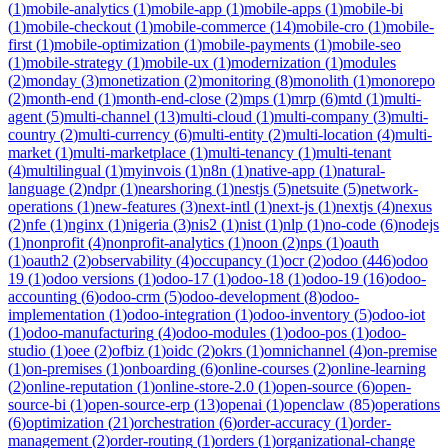
(
1
)
mobile-analytics
(
1
)
mobile-app
(
1
)
mobile-apps
(
1
)
mobile-bi
(
1
)
mobile-checkout
(
1
)
mobile-commerce
(
14
)
mobile-cro
(
1
)
mobile-
first
(
1
)
mobile-optimization
(
1
)
mobile-payments
(
1
)
mobile-seo
(
1
)
mobile-strategy
(
1
)
mobile-ux
(
1
)
modernization
(
1
)
modules
(
2
)
monday
(
3
)
monetization
(
2
)
monitoring
(
8
)
monolith
(
1
)
monorepo
(
2
)
month-end
(
1
)
month-end-close
(
2
)
mps
(
1
)
mrp
(
6
)
mtd
(
1
)
multi-
agent
(
5
)
multi-channel
(
13
)
multi-cloud
(
1
)
multi-company
(
3
)
multi-
country
(
2
)
multi-currency
(
6
)
multi-entity
(
2
)
multi-location
(
4
)
multi-
market
(
1
)
multi-marketplace
(
1
)
multi-tenancy
(
1
)
multi-tenant
(
4
)
multilingual
(
1
)
myinvois
(
1
)
n8n
(
1
)
native-app
(
1
)
natural-
language
(
2
)
ndpr
(
1
)
nearshoring
(
1
)
nestjs
(
5
)
netsuite
(
5
)
network-
operations
(
1
)
new-features
(
3
)
next-intl
(
1
)
next-js
(
1
)
nextjs
(
4
)
nexus
(
2
)
nfe
(
1
)
nginx
(
1
)
nigeria
(
3
)
nis2
(
1
)
nist
(
1
)
nlp
(
1
)
no-code
(
6
)
nodejs
(
1
)
nonprofit
(
4
)
nonprofit-analytics
(
1
)
noon
(
2
)
nps
(
1
)
oauth
(
1
)
oauth2
(
2
)
observability
(
4
)
occupancy
(
1
)
ocr
(
2
)
odoo
(
446
)
odoo
19
(
1
)
odoo versions
(
1
)
odoo-17
(
1
)
odoo-18
(
1
)
odoo-19
(
16
)
odoo-
accounting
(
6
)
odoo-crm
(
5
)
odoo-development
(
8
)
odoo-
implementation
(
1
)
odoo-integration
(
1
)
odoo-inventory
(
5
)
odoo-iot
(
1
)
odoo-manufacturing
(
4
)
odoo-modules
(
1
)
odoo-pos
(
1
)
odoo-
studio
(
1
)
oee
(
2
)
ofbiz
(
1
)
oidc
(
2
)
okrs
(
1
)
omnichannel
(
4
)
on-premise
(
1
)
on-premises
(
1
)
onboarding
(
6
)
online-courses
(
2
)
online-learning
(
2
)
online-reputation
(
1
)
online-store-2.0
(
1
)
open-source
(
6
)
open-
source-bi
(
1
)
open-source-erp
(
13
)
openai
(
1
)
openclaw
(
85
)
operations
(
6
)
optimization
(
21
)
orchestration
(
6
)
order-accuracy
(
1
)
order-
management
(
2
)
order-routing
(
1
)
orders
(
1
)
organizational-change