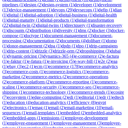
pipelines
(
1
)
design
(
2
)
design-system
(
1
)
developer
(
1
)
development
(
13
)
device-management
(
1
)
devops
(
29
)
devsecops
(
1
)
dgfip
(
1
)
dian
(
1
)
digital
(
1
)
digital-adoption
(
1
)
digital-business
(
1
)
digital-health
(
1
)
digital-maturity
(
1
)
digital-products
(
1
)
digital-transformation
(
22
)
digital-twin
(
2
)
digital-twins
(
1
)
directquery
(
1
)
disaster-recovery
(
1
)
discounts
(
2
)
distribution
(
4
)
diversity
(
1
)
dms
(
2
)
docker
(
3
)
docker-
compose
(
1
)
doctype
(
1
)
document-management
(
3
)
document-
processing
(
2
)
documentation
(
2
)
documents
(
4
)
dolibarr
(
1
)
domo
(
1
)
donor-management
(
2
)
dpa
(
1
)
dpdp
(
1
)
dpo
(
1
)
drip-campaigns
(
1
)
drip-content
(
1
)
drizzle
(
3
)
drizzle-orm
(
2
)
dropshipping
(
3
)
dubai
(
1
)
dynamic-pricing
(
3
)
dynamics-365
(
4
)
e-commerce
(
2
)
e-factura
(
1
)
e-faktur
(
1
)
e-fatura
(
1
)
e-invoicing
(
5
)
e-way-bill
(
1
)
e2e
(
2
)
eaa
(
1
)
ebay
(
3
)
ec2
(
1
)
ecm
(
1
)
ecommerce
(
178
)
ecommerce-analytics
(
3
)
ecommerce-costs
(
1
)
ecommerce-logistics
(
1
)
ecommerce-
marketing
(
2
)
ecommerce-metrics
(
2
)
ecommerce-operations
(
2
)
ecommerce-platform
(
2
)
ecommerce-reporting
(
1
)
ecommerce-
scaling
(
1
)
ecommerce-security
(
1
)
ecommerce-seo
(
3
)
ecommerce-
shipping
(
1
)
ecommerce-technology
(
1
)
ecommerce-trends
(
1
)
ecosire
(
7
)
ecosystem
(
1
)
edge-computing
(
2
)
edi
(
1
)
editorial
(
1
)
edr
(
1
)
edtech
(
1
)
education
(
4
)
education-analytics
(
1
)
efficiency
(
8
)
egypt
(
2
)
electronics
(
1
)
emag
(
1
)
email
(
2
)
email-marketing
(
10
)
email-
sequences
(
1
)
email-templates
(
1
)
embedded
(
2
)
embedded-analytics
(
5
)
embedded-apps
(
1
)
emissions
(
1
)
employee-development
(
1
)
employee-engagement
(
1
)
employee-management
(
3
)
employee-