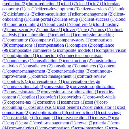
prediction
(
2
)
churn-reduction
(
1
)
ci-cd
(
7
)
cicd
(
1
)
cin7
(
1
)
circular-
economy
(
1
)
cis
(
1
)
citizen-development
(
3
)
citizen-services
(
1
)
claude
(
2
)
clickfunnels
(
2
)
client-acquisition
(
1
)
client-management
(
2
)
client-
onboarding
(
1
)
client-portal
(
2
)
client-setup
(
1
)
client-success
(
1
)
cloud
(
8
)
cloud-accounting
(
1
)
cloud-cost
(
1
)
cloud-erp
(
3
)
cloud-hosting
(
2
)
cloud-security
(
2
)
cloudflare
(
1
)
clover
(
1
)
clv
(
2
)
cmms
(
1
)
cohort-
analysis
(
2
)
collaboration
(
3
)
colombia
(
1
)
commission-tracking
(
1
)
community
(
3
)
company
(
1
)
company-story
(
1
)
comparison
(
88
)
comparisons
(
1
)
compensation
(
1
)
compiere
(
2
)
compliance
(
99
)
composable-commerce
(
2
)
composite-models
(
1
)
computer-vision
(
1
)
configuration
(
1
)
connector
(
8
)
connector-comparison
(
1
)
connectors
(
1
)
consolidation
(
3
)
construction
(
2
)
construction-
analytics
(
1
)
consultancy
(
2
)
consulting
(
3
)
containers
(
3
)
content
(
1
)
content-management
(
2
)
content-marketing
(
3
)
continuous-
improvement
(
1
)
contract-management
(
1
)
contract-review
(
1
)
contracts
(
3
)
conversation-ai
(
1
)
conversation-design
(
1
)
conversational-ai
(
3
)
conversion
(
8
)
conversion-optimization
(
7
)
conversion-rate
(
2
)
conversion-rate-optimization
(
1
)
cookie-
consent
(
1
)
copilot
(
1
)
copyleft
(
1
)
copyrights
(
1
)
core-web-vitals
(
5
)
corporate-tax
(
1
)
corrective
(
1
)
cosmetics
(
1
)
cost
(
4
)
cost-
accounting
(
1
)
cost-analysis
(
3
)
cost-benefit
(
2
)
cost-calculator
(
1
)
cost-
comparison
(
2
)
cost-optimization
(
5
)
cost-reduction
(
1
)
cost-savings
(
1
)
cost-tracking
(
2
)
coupang
(
1
)
course-creation
(
1
)
courses
(
3
)
cpa
(
1
)
cpq
(
1
)
cpra
(
1
)
credit-management
(
1
)
crewai
(
2
)
criteria
(
1
)
crm
(
44
)
crm-analytics
(
1
)
crm-comparison
(
5
)
crm-integration
(
2
)
crm-