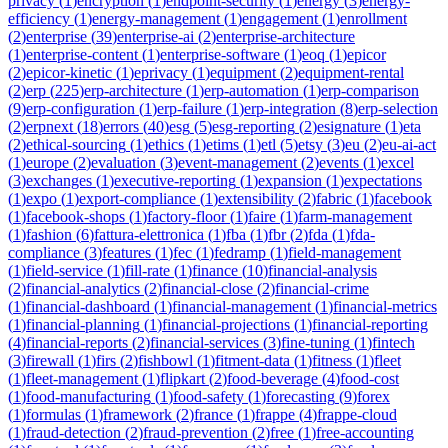
privacy
(
1
)
encryption
(
1
)
endpoint-security
(
1
)
energy
(
3
)
energy-
efficiency
(
1
)
energy-management
(
1
)
engagement
(
1
)
enrollment
(
2
)
enterprise
(
39
)
enterprise-ai
(
2
)
enterprise-architecture
(
1
)
enterprise-content
(
1
)
enterprise-software
(
1
)
eoq
(
1
)
epicor
(
2
)
epicor-kinetic
(
1
)
eprivacy
(
1
)
equipment
(
2
)
equipment-rental
(
2
)
erp
(
225
)
erp-architecture
(
1
)
erp-automation
(
1
)
erp-comparison
(
9
)
erp-configuration
(
1
)
erp-failure
(
1
)
erp-integration
(
8
)
erp-selection
(
2
)
erpnext
(
18
)
errors
(
40
)
esg
(
5
)
esg-reporting
(
2
)
esignature
(
1
)
eta
(
2
)
ethical-sourcing
(
1
)
ethics
(
1
)
etims
(
1
)
etl
(
5
)
etsy
(
3
)
eu
(
2
)
eu-ai-act
(
1
)
europe
(
2
)
evaluation
(
3
)
event-management
(
2
)
events
(
1
)
excel
(
3
)
exchanges
(
1
)
executive-reporting
(
1
)
expansion
(
1
)
expectations
(
1
)
expo
(
1
)
export-compliance
(
1
)
extensibility
(
2
)
fabric
(
1
)
facebook
(
1
)
facebook-shops
(
1
)
factory-floor
(
1
)
faire
(
1
)
farm-management
(
1
)
fashion
(
6
)
fattura-elettronica
(
1
)
fba
(
1
)
fbr
(
2
)
fda
(
1
)
fda-
compliance
(
3
)
features
(
1
)
fec
(
1
)
fedramp
(
1
)
field-management
(
1
)
field-service
(
1
)
fill-rate
(
1
)
finance
(
10
)
financial-analysis
(
2
)
financial-analytics
(
2
)
financial-close
(
2
)
financial-crime
(
1
)
financial-dashboard
(
1
)
financial-management
(
1
)
financial-metrics
(
1
)
financial-planning
(
1
)
financial-projections
(
1
)
financial-reporting
(
4
)
financial-reports
(
2
)
financial-services
(
3
)
fine-tuning
(
1
)
fintech
(
3
)
firewall
(
1
)
firs
(
2
)
fishbowl
(
1
)
fitment-data
(
1
)
fitness
(
1
)
fleet
(
1
)
fleet-management
(
1
)
flipkart
(
2
)
food-beverage
(
4
)
food-cost
(
1
)
food-manufacturing
(
1
)
food-safety
(
1
)
forecasting
(
9
)
forex
(
1
)
formulas
(
1
)
framework
(
2
)
france
(
1
)
frappe
(
4
)
frappe-cloud
(
1
)
fraud-detection
(
2
)
fraud-prevention
(
2
)
free
(
1
)
free-accounting