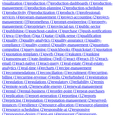
visualization
(
1
)
production
(
7
)
production-dashboards
(
1
)
production-
management
(
1
)
production-planning
(
2
)
production-scheduling
(
1
)
productivity
(
9
)
productization
(
1
)
products
(
1
)
professional-
services
(
4
)
program-management
(
1
)
project-accounting
(
2
)
project-
management
(
19
)
prometheus
(
1
)
prompt-engineering
(
1
)
property-
management
(
5
)
proprietary
(
1
)
provincial-tax
(
1
)
public-sector
(
1
)
publishing
(
1
)
punchout-catalog
(
1
)
purchase
(
3
)
push-notifications
(
1
)
pwa
(
1
)
python
(
5
)
qa
(
1
)
qatar
(
1
)
qlik-sense
(
1
)
qualification
(
1
)
quality
(
3
)
quality-analytics
(
1
)
quality-assurance
(
1
)
quality-
compliance
(
1
)
quality-control
(
2
)
quality-management
(
2
)
quantum-
computing
(
1
)
query-tuning
(
1
)
quickbooks
(
8
)
quickstart
(
1
)
quotation
(
1
)
quotation-templates
(
1
)
qweb
(
3
)
rag
(
1
)
rakuten
(
1
)
ranking
(
1
)
ransomware
(
1
)
rate-limiting
(
3
)
rdl
(
1
)
react
(
8
)
react-19
(
2
)
react-
email
(
1
)
react-native
(
1
)
react-query
(
1
)
real-estate
(
5
)
real-estate-
analytics
(
1
)
real-time
(
4
)
recharts
(
1
)
recipe-management
(
1
)
recommendations
(
1
)
reconciliation
(
1
)
recruitment
(
6
)
recurring-
billing
(
1
)
recurring-revenue
(
5
)
redis
(
2
)
refurbished
(
1
)
registration
(
1
)
regulation
(
1
)
regulations
(
2
)
regulatory
(
3
)
reliability
(
2
)
remix
(
2
)
remote-work
(
2
)
renewable-energy
(
1
)
renewal-management
(
1
)
rental
(
3
)
rental-business
(
1
)
reorder-point
(
1
)
repeat-purchases
(
1
)
replication
(
1
)
report-generation
(
1
)
reporting
(
12
)
reports
(
3
)
repricing
(
1
)
reputation
(
1
)
reputation-management
(
2
)
reserved-
instances
(
1
)
resilience
(
2
)
resource-allocation
(
1
)
resource-planning
(
1
)
resource-scheduling
(
2
)
responsible-ai
(
2
)
responsive
(
2
)
responsive-design
(
1
)
rest-api
(
4
)
restaurant
(
5
)
restaurant-