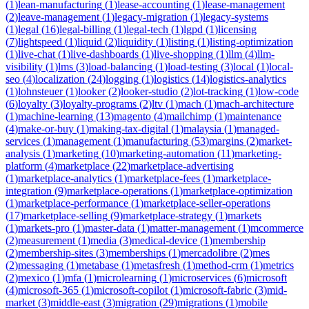
(
1
)
lean-manufacturing
(
1
)
lease-accounting
(
1
)
lease-management
(
2
)
leave-management
(
1
)
legacy-migration
(
1
)
legacy-systems
(
1
)
legal
(
16
)
legal-billing
(
1
)
legal-tech
(
1
)
lgpd
(
1
)
licensing
(
7
)
lightspeed
(
1
)
liquid
(
2
)
liquidity
(
1
)
listing
(
1
)
listing-optimization
(
1
)
live-chat
(
1
)
live-dashboards
(
1
)
live-shopping
(
1
)
llm
(
4
)
llm-
visibility
(
1
)
lms
(
3
)
load-balancing
(
1
)
load-testing
(
3
)
local
(
1
)
local-
seo
(
4
)
localization
(
24
)
logging
(
1
)
logistics
(
14
)
logistics-analytics
(
1
)
lohnsteuer
(
1
)
looker
(
2
)
looker-studio
(
2
)
lot-tracking
(
1
)
low-code
(
6
)
loyalty
(
3
)
loyalty-programs
(
2
)
ltv
(
1
)
mach
(
1
)
mach-architecture
(
1
)
machine-learning
(
13
)
magento
(
4
)
mailchimp
(
1
)
maintenance
(
4
)
make-or-buy
(
1
)
making-tax-digital
(
1
)
malaysia
(
1
)
managed-
services
(
1
)
management
(
1
)
manufacturing
(
53
)
margins
(
2
)
market-
analysis
(
1
)
marketing
(
10
)
marketing-automation
(
11
)
marketing-
platform
(
4
)
marketplace
(
22
)
marketplace-advertising
(
1
)
marketplace-analytics
(
1
)
marketplace-fees
(
1
)
marketplace-
integration
(
9
)
marketplace-operations
(
1
)
marketplace-optimization
(
1
)
marketplace-performance
(
1
)
marketplace-seller-operations
(
17
)
marketplace-selling
(
9
)
marketplace-strategy
(
1
)
markets
(
1
)
markets-pro
(
1
)
master-data
(
1
)
matter-management
(
1
)
mcommerce
(
2
)
measurement
(
1
)
media
(
3
)
medical-device
(
1
)
membership
(
2
)
membership-sites
(
3
)
memberships
(
1
)
mercadolibre
(
2
)
mes
(
2
)
messaging
(
1
)
metabase
(
1
)
metasfresh
(
1
)
method-crm
(
1
)
metrics
(
2
)
mexico
(
1
)
mfa
(
1
)
microlearning
(
1
)
microservices
(
6
)
microsoft
(
4
)
microsoft-365
(
1
)
microsoft-copilot
(
1
)
microsoft-fabric
(
3
)
mid-
market
(
3
)
middle-east
(
3
)
migration
(
29
)
migrations
(
1
)
mobile