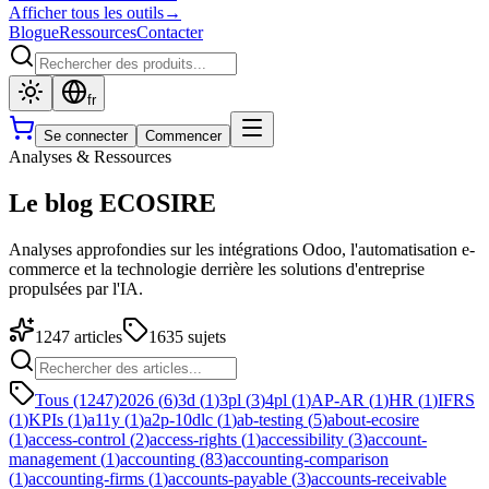
Afficher tous les outils
→
Blogue
Ressources
Contacter
fr
Se connecter
Commencer
Analyses & Ressources
Le blog ECOSIRE
Analyses approfondies sur les intégrations Odoo, l'automatisation e-
commerce et la technologie derrière les solutions d'entreprise
propulsées par l'IA.
1247
articles
1635
sujets
Tous (1247)
2026
(
6
)
3d
(
1
)
3pl
(
3
)
4pl
(
1
)
AP-AR
(
1
)
HR
(
1
)
IFRS
(
1
)
KPIs
(
1
)
a11y
(
1
)
a2p-10dlc
(
1
)
ab-testing
(
5
)
about-ecosire
(
1
)
access-control
(
2
)
access-rights
(
1
)
accessibility
(
3
)
account-
management
(
1
)
accounting
(
83
)
accounting-comparison
(
1
)
accounting-firms
(
1
)
accounts-payable
(
3
)
accounts-receivable