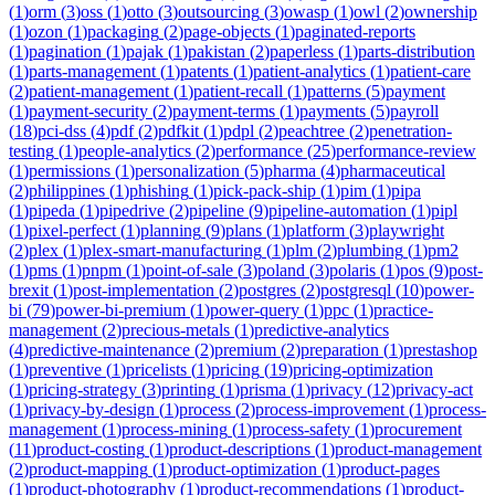
(
1
)
orm
(
3
)
oss
(
1
)
otto
(
3
)
outsourcing
(
3
)
owasp
(
1
)
owl
(
2
)
ownership
(
1
)
ozon
(
1
)
packaging
(
2
)
page-objects
(
1
)
paginated-reports
(
1
)
pagination
(
1
)
pajak
(
1
)
pakistan
(
2
)
paperless
(
1
)
parts-distribution
(
1
)
parts-management
(
1
)
patents
(
1
)
patient-analytics
(
1
)
patient-care
(
2
)
patient-management
(
1
)
patient-recall
(
1
)
patterns
(
5
)
payment
(
1
)
payment-security
(
2
)
payment-terms
(
1
)
payments
(
5
)
payroll
(
18
)
pci-dss
(
4
)
pdf
(
2
)
pdfkit
(
1
)
pdpl
(
2
)
peachtree
(
2
)
penetration-
testing
(
1
)
people-analytics
(
2
)
performance
(
25
)
performance-review
(
1
)
permissions
(
1
)
personalization
(
5
)
pharma
(
4
)
pharmaceutical
(
2
)
philippines
(
1
)
phishing
(
1
)
pick-pack-ship
(
1
)
pim
(
1
)
pipa
(
1
)
pipeda
(
1
)
pipedrive
(
2
)
pipeline
(
9
)
pipeline-automation
(
1
)
pipl
(
1
)
pixel-perfect
(
1
)
planning
(
9
)
plans
(
1
)
platform
(
3
)
playwright
(
2
)
plex
(
1
)
plex-smart-manufacturing
(
1
)
plm
(
2
)
plumbing
(
1
)
pm2
(
1
)
pms
(
1
)
pnpm
(
1
)
point-of-sale
(
3
)
poland
(
3
)
polaris
(
1
)
pos
(
9
)
post-
brexit
(
1
)
post-implementation
(
2
)
postgres
(
2
)
postgresql
(
10
)
power-
bi
(
79
)
power-bi-premium
(
1
)
power-query
(
1
)
ppc
(
1
)
practice-
management
(
2
)
precious-metals
(
1
)
predictive-analytics
(
4
)
predictive-maintenance
(
2
)
premium
(
2
)
preparation
(
1
)
prestashop
(
1
)
preventive
(
1
)
pricelists
(
1
)
pricing
(
19
)
pricing-optimization
(
1
)
pricing-strategy
(
3
)
printing
(
1
)
prisma
(
1
)
privacy
(
12
)
privacy-act
(
1
)
privacy-by-design
(
1
)
process
(
2
)
process-improvement
(
1
)
process-
management
(
1
)
process-mining
(
1
)
process-safety
(
1
)
procurement
(
11
)
product-costing
(
1
)
product-descriptions
(
1
)
product-management
(
2
)
product-mapping
(
1
)
product-optimization
(
1
)
product-pages
(
1
)
product-photography
(
1
)
product-recommendations
(
1
)
product-