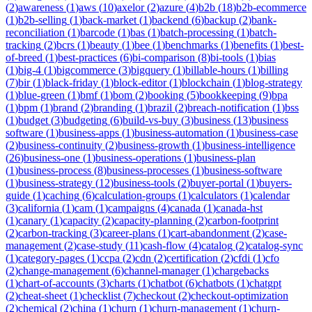
(
2
)
awareness
(
1
)
aws
(
10
)
axelor
(
2
)
azure
(
4
)
b2b
(
18
)
b2b-ecommerce
(
1
)
b2b-selling
(
1
)
back-market
(
1
)
backend
(
6
)
backup
(
2
)
bank-
reconciliation
(
1
)
barcode
(
1
)
bas
(
1
)
batch-processing
(
1
)
batch-
tracking
(
2
)
bcrs
(
1
)
beauty
(
1
)
bee
(
1
)
benchmarks
(
1
)
benefits
(
1
)
best-
of-breed
(
1
)
best-practices
(
6
)
bi-comparison
(
8
)
bi-tools
(
1
)
bias
(
1
)
big-4
(
1
)
bigcommerce
(
3
)
bigquery
(
1
)
billable-hours
(
1
)
billing
(
7
)
bir
(
1
)
black-friday
(
1
)
block-editor
(
1
)
blockchain
(
1
)
blog-strategy
(
1
)
blue-green
(
1
)
bmf
(
1
)
bom
(
2
)
booking
(
5
)
bookkeeping
(
9
)
bpa
(
1
)
bpm
(
1
)
brand
(
2
)
branding
(
1
)
brazil
(
2
)
breach-notification
(
1
)
bss
(
1
)
budget
(
3
)
budgeting
(
6
)
build-vs-buy
(
3
)
business
(
13
)
business
software
(
1
)
business-apps
(
1
)
business-automation
(
1
)
business-case
(
2
)
business-continuity
(
2
)
business-growth
(
1
)
business-intelligence
(
26
)
business-one
(
1
)
business-operations
(
1
)
business-plan
(
1
)
business-process
(
8
)
business-processes
(
1
)
business-software
(
1
)
business-strategy
(
12
)
business-tools
(
2
)
buyer-portal
(
1
)
buyers-
guide
(
1
)
caching
(
6
)
calculation-groups
(
1
)
calculators
(
1
)
calendar
(
3
)
california
(
1
)
cam
(
1
)
campaigns
(
4
)
canada
(
1
)
canada-hst
(
1
)
canary
(
1
)
capacity
(
2
)
capacity-planning
(
2
)
carbon-footprint
(
2
)
carbon-tracking
(
3
)
career-plans
(
1
)
cart-abandonment
(
2
)
case-
management
(
2
)
case-study
(
11
)
cash-flow
(
4
)
catalog
(
2
)
catalog-sync
(
1
)
category-pages
(
1
)
ccpa
(
2
)
cdn
(
2
)
certification
(
2
)
cfdi
(
1
)
cfo
(
2
)
change-management
(
6
)
channel-manager
(
1
)
chargebacks
(
1
)
chart-of-accounts
(
3
)
charts
(
1
)
chatbot
(
6
)
chatbots
(
1
)
chatgpt
(
2
)
cheat-sheet
(
1
)
checklist
(
7
)
checkout
(
2
)
checkout-optimization
(
2
)
chemical
(
2
)
china
(
1
)
churn
(
1
)
churn-management
(
1
)
churn-