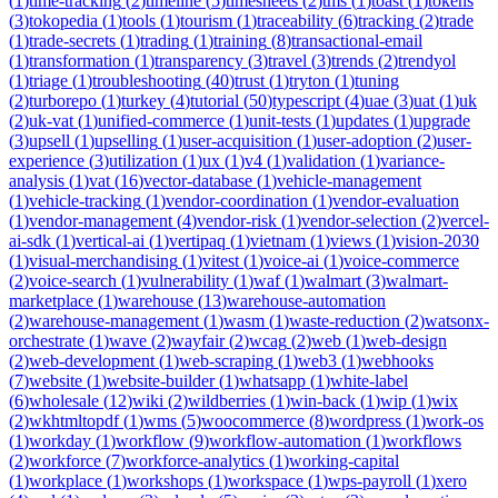
(
1
)
time-tracking
(
2
)
timeline
(
5
)
timesheets
(
2
)
tms
(
1
)
toast
(
1
)
tokens
(
3
)
tokopedia
(
1
)
tools
(
1
)
tourism
(
1
)
traceability
(
6
)
tracking
(
2
)
trade
(
1
)
trade-secrets
(
1
)
trading
(
1
)
training
(
8
)
transactional-email
(
1
)
transformation
(
1
)
transparency
(
3
)
travel
(
3
)
trends
(
2
)
trendyol
(
1
)
triage
(
1
)
troubleshooting
(
40
)
trust
(
1
)
tryton
(
1
)
tuning
(
2
)
turborepo
(
1
)
turkey
(
4
)
tutorial
(
50
)
typescript
(
4
)
uae
(
3
)
uat
(
1
)
uk
(
2
)
uk-vat
(
1
)
unified-commerce
(
1
)
unit-tests
(
1
)
updates
(
1
)
upgrade
(
3
)
upsell
(
1
)
upselling
(
1
)
user-acquisition
(
1
)
user-adoption
(
2
)
user-
experience
(
3
)
utilization
(
1
)
ux
(
1
)
v4
(
1
)
validation
(
1
)
variance-
analysis
(
1
)
vat
(
16
)
vector-database
(
1
)
vehicle-management
(
1
)
vehicle-tracking
(
1
)
vendor-coordination
(
1
)
vendor-evaluation
(
1
)
vendor-management
(
4
)
vendor-risk
(
1
)
vendor-selection
(
2
)
vercel-
ai-sdk
(
1
)
vertical-ai
(
1
)
vertipaq
(
1
)
vietnam
(
1
)
views
(
1
)
vision-2030
(
1
)
visual-merchandising
(
1
)
vitest
(
1
)
voice-ai
(
1
)
voice-commerce
(
2
)
voice-search
(
1
)
vulnerability
(
1
)
waf
(
1
)
walmart
(
3
)
walmart-
marketplace
(
1
)
warehouse
(
13
)
warehouse-automation
(
2
)
warehouse-management
(
1
)
wasm
(
1
)
waste-reduction
(
2
)
watsonx-
orchestrate
(
1
)
wave
(
2
)
wayfair
(
2
)
wcag
(
2
)
web
(
1
)
web-design
(
2
)
web-development
(
1
)
web-scraping
(
1
)
web3
(
1
)
webhooks
(
7
)
website
(
1
)
website-builder
(
1
)
whatsapp
(
1
)
white-label
(
6
)
wholesale
(
12
)
wiki
(
2
)
wildberries
(
1
)
win-back
(
1
)
wip
(
1
)
wix
(
2
)
wkhtmltopdf
(
1
)
wms
(
5
)
woocommerce
(
8
)
wordpress
(
1
)
work-os
(
1
)
workday
(
1
)
workflow
(
9
)
workflow-automation
(
1
)
workflows
(
2
)
workforce
(
7
)
workforce-analytics
(
1
)
working-capital
(
1
)
workplace
(
1
)
workshops
(
1
)
workspace
(
1
)
wps-payroll
(
1
)
xero