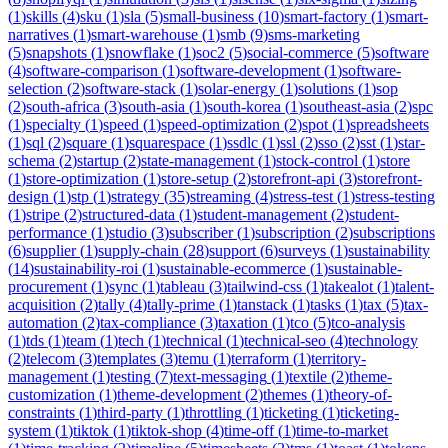
(
1
)
skills
(
4
)
sku
(
1
)
sla
(
5
)
small-business
(
10
)
smart-factory
(
1
)
smart-
narratives
(
1
)
smart-warehouse
(
1
)
smb
(
9
)
sms-marketing
(
5
)
snapshots
(
1
)
snowflake
(
1
)
soc2
(
5
)
social-commerce
(
5
)
software
(
4
)
software-comparison
(
1
)
software-development
(
1
)
software-
selection
(
2
)
software-stack
(
1
)
solar-energy
(
1
)
solutions
(
1
)
sop
(
2
)
south-africa
(
3
)
south-asia
(
1
)
south-korea
(
1
)
southeast-asia
(
2
)
spc
(
1
)
specialty
(
1
)
speed
(
1
)
speed-optimization
(
2
)
spot
(
1
)
spreadsheets
(
1
)
sql
(
2
)
square
(
1
)
squarespace
(
1
)
ssdlc
(
1
)
ssl
(
2
)
sso
(
2
)
sst
(
1
)
star-
schema
(
2
)
startup
(
2
)
state-management
(
1
)
stock-control
(
1
)
store
(
1
)
store-optimization
(
1
)
store-setup
(
2
)
storefront-api
(
3
)
storefront-
design
(
1
)
stp
(
1
)
strategy
(
35
)
streaming
(
4
)
stress-test
(
1
)
stress-testing
(
1
)
stripe
(
2
)
structured-data
(
1
)
student-management
(
2
)
student-
performance
(
1
)
studio
(
3
)
subscriber
(
1
)
subscription
(
2
)
subscriptions
(
6
)
supplier
(
1
)
supply-chain
(
28
)
support
(
6
)
surveys
(
1
)
sustainability
(
14
)
sustainability-roi
(
1
)
sustainable-ecommerce
(
1
)
sustainable-
procurement
(
1
)
sync
(
1
)
tableau
(
3
)
tailwind-css
(
1
)
takealot
(
1
)
talent-
acquisition
(
2
)
tally
(
4
)
tally-prime
(
1
)
tanstack
(
1
)
tasks
(
1
)
tax
(
5
)
tax-
automation
(
2
)
tax-compliance
(
3
)
taxation
(
1
)
tco
(
5
)
tco-analysis
(
1
)
tds
(
1
)
team
(
1
)
tech
(
1
)
technical
(
1
)
technical-seo
(
4
)
technology
(
2
)
telecom
(
3
)
templates
(
3
)
temu
(
1
)
terraform
(
1
)
territory-
management
(
1
)
testing
(
7
)
text-messaging
(
1
)
textile
(
2
)
theme-
customization
(
1
)
theme-development
(
2
)
themes
(
1
)
theory-of-
constraints
(
1
)
third-party
(
1
)
throttling
(
1
)
ticketing
(
1
)
ticketing-
system
(
1
)
tiktok
(
1
)
tiktok-shop
(
4
)
time-off
(
1
)
time-to-market