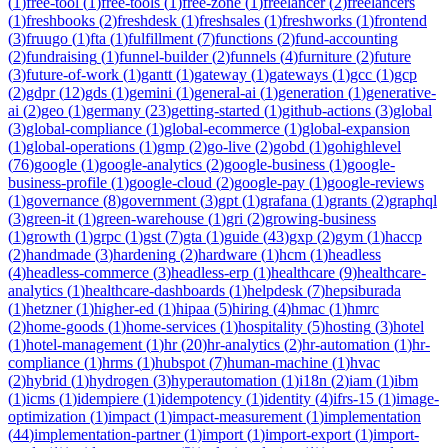
(
1
)
free-tool
(
1
)
free-tools
(
1
)
free-zone
(
1
)
freelancer
(
2
)
freelancers
(
1
)
freshbooks
(
2
)
freshdesk
(
1
)
freshsales
(
1
)
freshworks
(
1
)
frontend
(
3
)
fruugo
(
1
)
fta
(
1
)
fulfillment
(
7
)
functions
(
2
)
fund-accounting
(
2
)
fundraising
(
1
)
funnel-builder
(
2
)
funnels
(
4
)
furniture
(
2
)
future
(
3
)
future-of-work
(
1
)
gantt
(
1
)
gateway
(
1
)
gateways
(
1
)
gcc
(
1
)
gcp
(
2
)
gdpr
(
12
)
gds
(
1
)
gemini
(
1
)
general-ai
(
1
)
generation
(
1
)
generative-
ai
(
2
)
geo
(
1
)
germany
(
23
)
getting-started
(
1
)
github-actions
(
3
)
global
(
3
)
global-compliance
(
1
)
global-ecommerce
(
1
)
global-expansion
(
1
)
global-operations
(
1
)
gmp
(
2
)
go-live
(
2
)
gobd
(
1
)
gohighlevel
(
76
)
google
(
1
)
google-analytics
(
2
)
google-business
(
1
)
google-
business-profile
(
1
)
google-cloud
(
2
)
google-pay
(
1
)
google-reviews
(
1
)
governance
(
8
)
government
(
3
)
gpt
(
1
)
grafana
(
1
)
grants
(
2
)
graphql
(
3
)
green-it
(
1
)
green-warehouse
(
1
)
gri
(
2
)
growing-business
(
1
)
growth
(
1
)
grpc
(
1
)
gst
(
7
)
gta
(
1
)
guide
(
43
)
gxp
(
2
)
gym
(
1
)
haccp
(
2
)
handmade
(
3
)
hardening
(
2
)
hardware
(
1
)
hcm
(
1
)
headless
(
4
)
headless-commerce
(
3
)
headless-erp
(
1
)
healthcare
(
9
)
healthcare-
analytics
(
1
)
healthcare-dashboards
(
1
)
helpdesk
(
7
)
hepsiburada
(
1
)
hetzner
(
1
)
higher-ed
(
1
)
hipaa
(
5
)
hiring
(
4
)
hmac
(
1
)
hmrc
(
2
)
home-goods
(
1
)
home-services
(
1
)
hospitality
(
5
)
hosting
(
3
)
hotel
(
1
)
hotel-management
(
1
)
hr
(
20
)
hr-analytics
(
2
)
hr-automation
(
1
)
hr-
compliance
(
1
)
hrms
(
1
)
hubspot
(
7
)
human-machine
(
1
)
hvac
(
2
)
hybrid
(
1
)
hydrogen
(
3
)
hyperautomation
(
1
)
i18n
(
2
)
iam
(
1
)
ibm
(
1
)
icms
(
1
)
idempiere
(
1
)
idempotency
(
1
)
identity
(
4
)
ifrs-15
(
1
)
image-
optimization
(
1
)
impact
(
1
)
impact-measurement
(
1
)
implementation
(
44
)
implementation-partner
(
1
)
import
(
1
)
import-export
(
1
)
import-