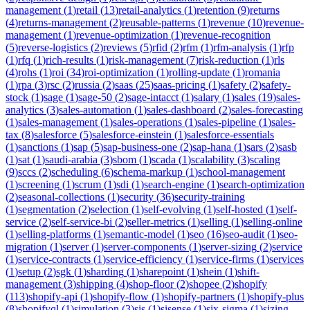
management
(
1
)
retail
(
13
)
retail-analytics
(
1
)
retention
(
9
)
returns
(
4
)
returns-management
(
2
)
reusable-patterns
(
1
)
revenue
(
10
)
revenue-
management
(
1
)
revenue-optimization
(
1
)
revenue-recognition
(
5
)
reverse-logistics
(
2
)
reviews
(
5
)
rfid
(
2
)
rfm
(
1
)
rfm-analysis
(
1
)
rfp
(
1
)
rfq
(
1
)
rich-results
(
1
)
risk-management
(
7
)
risk-reduction
(
1
)
rls
(
4
)
rohs
(
1
)
roi
(
34
)
roi-optimization
(
1
)
rolling-update
(
1
)
romania
(
1
)
rpa
(
3
)
rsc
(
2
)
russia
(
2
)
saas
(
25
)
saas-pricing
(
1
)
safety
(
2
)
safety-
stock
(
1
)
sage
(
1
)
sage-50
(
2
)
sage-intacct
(
1
)
salary
(
1
)
sales
(
19
)
sales-
analytics
(
3
)
sales-automation
(
1
)
sales-dashboard
(
2
)
sales-forecasting
(
1
)
sales-management
(
1
)
sales-operations
(
1
)
sales-pipeline
(
1
)
sales-
tax
(
8
)
salesforce
(
5
)
salesforce-einstein
(
1
)
salesforce-essentials
(
1
)
sanctions
(
1
)
sap
(
5
)
sap-business-one
(
2
)
sap-hana
(
1
)
sars
(
2
)
sasb
(
1
)
sat
(
1
)
saudi-arabia
(
3
)
sbom
(
1
)
scada
(
1
)
scalability
(
3
)
scaling
(
9
)
sccs
(
2
)
scheduling
(
6
)
schema-markup
(
1
)
school-management
(
1
)
screening
(
1
)
scrum
(
1
)
sdi
(
1
)
search-engine
(
1
)
search-optimization
(
2
)
seasonal-collections
(
1
)
security
(
36
)
security-training
(
1
)
segmentation
(
2
)
selection
(
1
)
self-evolving
(
1
)
self-hosted
(
1
)
self-
service
(
2
)
self-service-bi
(
2
)
seller-metrics
(
1
)
selling
(
1
)
selling-online
(
1
)
selling-platforms
(
1
)
semantic-model
(
1
)
seo
(
16
)
seo-audit
(
1
)
seo-
migration
(
1
)
server
(
1
)
server-components
(
1
)
server-sizing
(
2
)
service
(
1
)
service-contracts
(
1
)
service-efficiency
(
1
)
service-firms
(
1
)
services
(
1
)
setup
(
2
)
sgk
(
1
)
sharding
(
1
)
sharepoint
(
1
)
shein
(
1
)
shift-
management
(
3
)
shipping
(
4
)
shop-floor
(
2
)
shopee
(
2
)
shopify
(
113
)
shopify-api
(
1
)
shopify-flow
(
1
)
shopify-partners
(
1
)
shopify-plus
(
8
)
shopifyql
(
1
)
simulation
(
3
)
sis
(
1
)
sisense
(
1
)
six-sigma
(
1
)
sizing