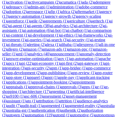
(
1
)
activation
(
1
)
activecampaign
(
2
)
acumatica
(
1
)
ada
(
2
)
adempiere
(
1
)
adequacy
(
1
)
admin-api
(
1
)
administration
(
1
)
adobe-commerce
(
2
)
adoption
(
2
)
aerospace
(
1
)
afip
(
1
)
africa
(
2
)
aftermarket
(
1
)
agency
(
13
)
agency-automation
(
1
)
agency-growth
(
2
)
agency-scaling
(
1
)
agentforce
(
1
)
agile
(
2
)
agreements
(
1
)
agriculture
(
3
)
agritech
(
1
)
ai
(
62
)
ai-agent
(
1
)
ai-agents
(
38
)
ai-analytics
(
2
)
ai-architecture
(
2
)
ai-
assistants
(
1
)
ai-automation
(
6
)
ai-bot
(
1
)
ai-chatbot
(
1
)
ai-comparison
(
1
)
ai-content
(
1
)
ai-development
(
1
)
ai-ethics
(
1
)
ai-frameworks
(
2
)
ai-
investment
(
1
)
ai-queries
(
1
)
ai-search
(
3
)
ai-security
(
1
)
ai-testing
(
1
)
ai-threats
(
1
)
alerting
(
2
)
alexa
(
1
)
alibaba
(
1
)
aliexpress
(
1
)
all-in-one
(
2
)
allegro
(
2
)
amazon
(
7
)
amazon-ads
(
1
)
amazon-ppc
(
1
)
amazon-
seller
(
1
)
aml
(
1
)
analytics
(
40
)
announcement
(
1
)
anomaly-detection
(
1
)
answer-engine-optimization
(
1
)
aov
(
1
)
ap-automation
(
1
)
apache
(
1
)
apcs
(
1
)
api
(
22
)
api-economy
(
1
)
api-first
(
2
)
api-gateway
(
1
)
api-
integration
(
3
)
api-security
(
2
)
apm
(
1
)
app-bridge
(
1
)
app-commerce
(
1
)
app-development
(
2
)
app-publishing
(
1
)
app-review
(
1
)
app-router
(
1
)
app-store
(
1
)
apparel
(
3
)
appi
(
1
)
apple-pay
(
1
)
applicant-tracking
(
1
)
applications
(
1
)
appointment-booking
(
2
)
appointments
(
1
)
appraisals
(
1
)
approval-chains
(
1
)
approvals
(
3
)
apps
(
1
)
ar
(
1
)
ar-
shopping
(
1
)
architecture
(
17
)
argentina
(
1
)
artificial-intelligence
(
2
)
as9100
(
1
)
asc-606
(
3
)
assessment
(
2
)
asset-management
(
4
)
assistant
(
1
)
ato
(
1
)
attribution
(
1
)
attrition
(
1
)
audience-analytics
(
1
)
audit
(
7
)
audit-trail
(
1
)
augmented
(
1
)
augmented-reality
(
2
)
australia
(
2
)
australia-gst
(
1
)
authentication
(
6
)
authentik
(
2
)
authorization
(
3
)
autogen
(
2
)
automation
(
119
)
automl
(
1
)
automotive
(
5
)
autonomous