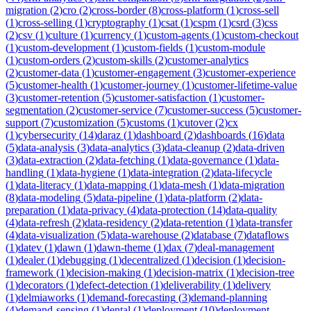
migration
(
2
)
cro
(
2
)
cross-border
(
8
)
cross-platform
(
1
)
cross-sell
(
1
)
cross-selling
(
1
)
cryptography
(
1
)
csat
(
1
)
cspm
(
1
)
csrd
(
3
)
css
(
2
)
csv
(
1
)
culture
(
1
)
currency
(
1
)
custom-agents
(
1
)
custom-checkout
(
1
)
custom-development
(
1
)
custom-fields
(
1
)
custom-module
(
1
)
custom-orders
(
2
)
custom-skills
(
2
)
customer-analytics
(
2
)
customer-data
(
1
)
customer-engagement
(
3
)
customer-experience
(
5
)
customer-health
(
1
)
customer-journey
(
1
)
customer-lifetime-value
(
3
)
customer-retention
(
5
)
customer-satisfaction
(
1
)
customer-
segmentation
(
2
)
customer-service
(
7
)
customer-success
(
5
)
customer-
support
(
7
)
customization
(
5
)
customs
(
1
)
cutover
(
2
)
cx
(
1
)
cybersecurity
(
14
)
daraz
(
1
)
dashboard
(
2
)
dashboards
(
16
)
data
(
5
)
data-analysis
(
3
)
data-analytics
(
3
)
data-cleanup
(
2
)
data-driven
(
3
)
data-extraction
(
2
)
data-fetching
(
1
)
data-governance
(
1
)
data-
handling
(
1
)
data-hygiene
(
1
)
data-integration
(
2
)
data-lifecycle
(
1
)
data-literacy
(
1
)
data-mapping
(
1
)
data-mesh
(
1
)
data-migration
(
8
)
data-modeling
(
5
)
data-pipeline
(
1
)
data-platform
(
2
)
data-
preparation
(
1
)
data-privacy
(
4
)
data-protection
(
14
)
data-quality
(
4
)
data-refresh
(
2
)
data-residency
(
2
)
data-retention
(
1
)
data-transfer
(
4
)
data-visualization
(
5
)
data-warehouse
(
2
)
database
(
7
)
dataflows
(
1
)
datev
(
1
)
dawn
(
1
)
dawn-theme
(
1
)
dax
(
7
)
deal-management
(
1
)
dealer
(
1
)
debugging
(
1
)
decentralized
(
1
)
decision
(
1
)
decision-
framework
(
1
)
decision-making
(
1
)
decision-matrix
(
1
)
decision-tree
(
1
)
decorators
(
1
)
defect-detection
(
1
)
deliverability
(
1
)
delivery
(
1
)
delmiaworks
(
1
)
demand-forecasting
(
3
)
demand-planning
(
4
)
demand-sensing
(
1
)
dental
(
1
)
deployment
(
10
)
deployment-