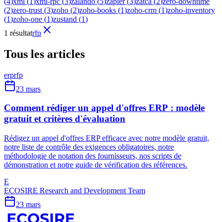
(
4
)
xml
(
1
)
xml-rpc
(
3
)
zalando
(
5
)
zapier
(
3
)
zatca
(
2
)
zero-downtime
(
2
)
zero-trust
(
3
)
zoho
(
2
)
zoho-books
(
1
)
zoho-crm
(
1
)
zoho-inventory
(
1
)
zoho-one
(
1
)
zustand
(
1
)
1 résultat
rfp
Tous les articles
erp
rfp
23 mars
Comment rédiger un appel d'offres ERP : modèle
gratuit et critères d'évaluation
Rédigez un appel d'offres ERP efficace avec notre modèle gratuit,
notre liste de contrôle des exigences obligatoires, notre
méthodologie de notation des fournisseurs, nos scripts de
démonstration et notre guide de vérification des références.
E
ECOSIRE Research and Development Team
23 mars