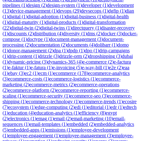
pipelines
(
1
)
design
(
2
)
design-system
(
1
)
developer
(
1
)
development
(
13
)
device-management
(
1
)
devops
(
29
)
devsecops
(
1
)
dgfip
(
1
)
dian
(
1
)
digital
(
1
)
digital-adoption
(
1
)
digital-business
(
1
)
digital-health
(
1
)
digital-maturity
(
1
)
digital-products
(
1
)
digital-transformation
(
22
)
digital-twin
(
2
)
digital-twins
(
1
)
directquery
(
1
)
disaster-recovery
(
1
)
discounts
(
2
)
distribution
(
4
)
diversity
(
1
)
dms
(
2
)
docker
(
3
)
docker-
compose
(
1
)
doctype
(
1
)
document-management
(
3
)
document-
processing
(
2
)
documentation
(
2
)
documents
(
4
)
dolibarr
(
1
)
domo
(
1
)
donor-management
(
2
)
dpa
(
1
)
dpdp
(
1
)
dpo
(
1
)
drip-campaigns
(
1
)
drip-content
(
1
)
drizzle
(
3
)
drizzle-orm
(
2
)
dropshipping
(
3
)
dubai
(
1
)
dynamic-pricing
(
3
)
dynamics-365
(
4
)
e-commerce
(
2
)
e-factura
(
1
)
e-faktur
(
1
)
e-fatura
(
1
)
e-invoicing
(
5
)
e-way-bill
(
1
)
e2e
(
2
)
eaa
(
1
)
ebay
(
3
)
ec2
(
1
)
ecm
(
1
)
ecommerce
(
178
)
ecommerce-analytics
(
3
)
ecommerce-costs
(
1
)
ecommerce-logistics
(
1
)
ecommerce-
marketing
(
2
)
ecommerce-metrics
(
2
)
ecommerce-operations
(
2
)
ecommerce-platform
(
2
)
ecommerce-reporting
(
1
)
ecommerce-
scaling
(
1
)
ecommerce-security
(
1
)
ecommerce-seo
(
3
)
ecommerce-
shipping
(
1
)
ecommerce-technology
(
1
)
ecommerce-trends
(
1
)
ecosire
(
7
)
ecosystem
(
1
)
edge-computing
(
2
)
edi
(
1
)
editorial
(
1
)
edr
(
1
)
edtech
(
1
)
education
(
4
)
education-analytics
(
1
)
efficiency
(
8
)
egypt
(
2
)
electronics
(
1
)
emag
(
1
)
email
(
2
)
email-marketing
(
10
)
email-
sequences
(
1
)
email-templates
(
1
)
embedded
(
2
)
embedded-analytics
(
5
)
embedded-apps
(
1
)
emissions
(
1
)
employee-development
(
1
)
employee-engagement
(
1
)
employee-management
(
3
)
employee-