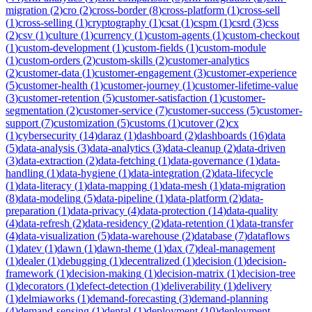
migration
(
2
)
cro
(
2
)
cross-border
(
8
)
cross-platform
(
1
)
cross-sell
(
1
)
cross-selling
(
1
)
cryptography
(
1
)
csat
(
1
)
cspm
(
1
)
csrd
(
3
)
css
(
2
)
csv
(
1
)
culture
(
1
)
currency
(
1
)
custom-agents
(
1
)
custom-checkout
(
1
)
custom-development
(
1
)
custom-fields
(
1
)
custom-module
(
1
)
custom-orders
(
2
)
custom-skills
(
2
)
customer-analytics
(
2
)
customer-data
(
1
)
customer-engagement
(
3
)
customer-experience
(
5
)
customer-health
(
1
)
customer-journey
(
1
)
customer-lifetime-value
(
3
)
customer-retention
(
5
)
customer-satisfaction
(
1
)
customer-
segmentation
(
2
)
customer-service
(
7
)
customer-success
(
5
)
customer-
support
(
7
)
customization
(
5
)
customs
(
1
)
cutover
(
2
)
cx
(
1
)
cybersecurity
(
14
)
daraz
(
1
)
dashboard
(
2
)
dashboards
(
16
)
data
(
5
)
data-analysis
(
3
)
data-analytics
(
3
)
data-cleanup
(
2
)
data-driven
(
3
)
data-extraction
(
2
)
data-fetching
(
1
)
data-governance
(
1
)
data-
handling
(
1
)
data-hygiene
(
1
)
data-integration
(
2
)
data-lifecycle
(
1
)
data-literacy
(
1
)
data-mapping
(
1
)
data-mesh
(
1
)
data-migration
(
8
)
data-modeling
(
5
)
data-pipeline
(
1
)
data-platform
(
2
)
data-
preparation
(
1
)
data-privacy
(
4
)
data-protection
(
14
)
data-quality
(
4
)
data-refresh
(
2
)
data-residency
(
2
)
data-retention
(
1
)
data-transfer
(
4
)
data-visualization
(
5
)
data-warehouse
(
2
)
database
(
7
)
dataflows
(
1
)
datev
(
1
)
dawn
(
1
)
dawn-theme
(
1
)
dax
(
7
)
deal-management
(
1
)
dealer
(
1
)
debugging
(
1
)
decentralized
(
1
)
decision
(
1
)
decision-
framework
(
1
)
decision-making
(
1
)
decision-matrix
(
1
)
decision-tree
(
1
)
decorators
(
1
)
defect-detection
(
1
)
deliverability
(
1
)
delivery
(
1
)
delmiaworks
(
1
)
demand-forecasting
(
3
)
demand-planning
(
4
)
demand-sensing
(
1
)
dental
(
1
)
deployment
(
10
)
deployment-