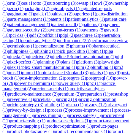
(
1
)
orm
(
3
)
oss
(
1
)
otto
(
3
)
outsourcing
(
3
)
owasp
(
1
)
owl
(
2
)
ownership
(
1
)
ozon
(
1
)
packaging
(
2
)
page-objects
(
1
)
paginated-reports
(
1
)
pagination
(
1
)
pajak
(
1
)
pakistan
(
2
)
paperless
(
1
)
parts-distribution
(
1
)
parts-management
(
1
)
patents
(
1
)
patient-analytics
(
1
)
patient-care
(
2
)
patient-management
(
1
)
patient-recall
(
1
)
patterns
(
5
)
payment
(
1
)
payment-security
(
2
)
payment-terms
(
1
)
payments
(
5
)
payroll
(
18
)
pci-dss
(
4
)
pdf
(
2
)
pdfkit
(
1
)
pdpl
(
2
)
peachtree
(
2
)
penetration-
testing
(
1
)
people-analytics
(
2
)
performance
(
25
)
performance-review
(
1
)
permissions
(
1
)
personalization
(
5
)
pharma
(
4
)
pharmaceutical
(
2
)
philippines
(
1
)
phishing
(
1
)
pick-pack-ship
(
1
)
pim
(
1
)
pipa
(
1
)
pipeda
(
1
)
pipedrive
(
2
)
pipeline
(
9
)
pipeline-automation
(
1
)
pipl
(
1
)
pixel-perfect
(
1
)
planning
(
9
)
plans
(
1
)
platform
(
3
)
playwright
(
2
)
plex
(
1
)
plex-smart-manufacturing
(
1
)
plm
(
2
)
plumbing
(
1
)
pm2
(
1
)
pms
(
1
)
pnpm
(
1
)
point-of-sale
(
3
)
poland
(
3
)
polaris
(
1
)
pos
(
9
)
post-
brexit
(
1
)
post-implementation
(
2
)
postgres
(
2
)
postgresql
(
10
)
power-
bi
(
79
)
power-bi-premium
(
1
)
power-query
(
1
)
ppc
(
1
)
practice-
management
(
2
)
precious-metals
(
1
)
predictive-analytics
(
4
)
predictive-maintenance
(
2
)
premium
(
2
)
preparation
(
1
)
prestashop
(
1
)
preventive
(
1
)
pricelists
(
1
)
pricing
(
19
)
pricing-optimization
(
1
)
pricing-strategy
(
3
)
printing
(
1
)
prisma
(
1
)
privacy
(
12
)
privacy-act
(
1
)
privacy-by-design
(
1
)
process
(
2
)
process-improvement
(
1
)
process-
management
(
1
)
process-mining
(
1
)
process-safety
(
1
)
procurement
(
11
)
product-costing
(
1
)
product-descriptions
(
1
)
product-management
(
2
)
product-mapping
(
1
)
product-optimization
(
1
)
product-pages
(
1
)
product-photography
(
1
)
product-recommendations
(
1
)
product-