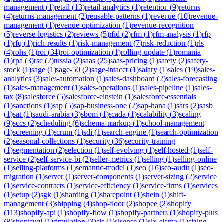
management
(
1
)
retail
(
13
)
retail-analytics
(
1
)
retention
(
9
)
returns
(
4
)
returns-management
(
2
)
reusable-patterns
(
1
)
revenue
(
10
)
revenue-
management
(
1
)
revenue-optimization
(
1
)
revenue-recognition
(
5
)
reverse-logistics
(
2
)
reviews
(
5
)
rfid
(
2
)
rfm
(
1
)
rfm-analysis
(
1
)
rfp
(
1
)
rfq
(
1
)
rich-results
(
1
)
risk-management
(
7
)
risk-reduction
(
1
)
rls
(
4
)
rohs
(
1
)
roi
(
34
)
roi-optimization
(
1
)
rolling-update
(
1
)
romania
(
1
)
rpa
(
3
)
rsc
(
2
)
russia
(
2
)
saas
(
25
)
saas-pricing
(
1
)
safety
(
2
)
safety-
stock
(
1
)
sage
(
1
)
sage-50
(
2
)
sage-intacct
(
1
)
salary
(
1
)
sales
(
19
)
sales-
analytics
(
3
)
sales-automation
(
1
)
sales-dashboard
(
2
)
sales-forecasting
(
1
)
sales-management
(
1
)
sales-operations
(
1
)
sales-pipeline
(
1
)
sales-
tax
(
8
)
salesforce
(
5
)
salesforce-einstein
(
1
)
salesforce-essentials
(
1
)
sanctions
(
1
)
sap
(
5
)
sap-business-one
(
2
)
sap-hana
(
1
)
sars
(
2
)
sasb
(
1
)
sat
(
1
)
saudi-arabia
(
3
)
sbom
(
1
)
scada
(
1
)
scalability
(
3
)
scaling
(
9
)
sccs
(
2
)
scheduling
(
6
)
schema-markup
(
1
)
school-management
(
1
)
screening
(
1
)
scrum
(
1
)
sdi
(
1
)
search-engine
(
1
)
search-optimization
(
2
)
seasonal-collections
(
1
)
security
(
36
)
security-training
(
1
)
segmentation
(
2
)
selection
(
1
)
self-evolving
(
1
)
self-hosted
(
1
)
self-
service
(
2
)
self-service-bi
(
2
)
seller-metrics
(
1
)
selling
(
1
)
selling-online
(
1
)
selling-platforms
(
1
)
semantic-model
(
1
)
seo
(
16
)
seo-audit
(
1
)
seo-
migration
(
1
)
server
(
1
)
server-components
(
1
)
server-sizing
(
2
)
service
(
1
)
service-contracts
(
1
)
service-efficiency
(
1
)
service-firms
(
1
)
services
(
1
)
setup
(
2
)
sgk
(
1
)
sharding
(
1
)
sharepoint
(
1
)
shein
(
1
)
shift-
management
(
3
)
shipping
(
4
)
shop-floor
(
2
)
shopee
(
2
)
shopify
(
113
)
shopify-api
(
1
)
shopify-flow
(
1
)
shopify-partners
(
1
)
shopify-plus
(
8
)
shopifyql
(
1
)
simulation
(
3
)
sis
(
1
)
sisense
(
1
)
six-sigma
(
1
)
sizing