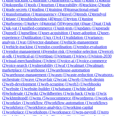
(
1
)
time-tracking
(
2
)
timeline
(
5
)
timesheets
(
2
)
tms
(
1
)
toast
(
1
)
tokens
(
3
)
tokopedia
(
1
)
tools
(
1
)
tourism
(
1
)
traceability
(
6
)
tracking
(
2
)
trade
(
1
)
trade-secrets
(
1
)
trading
(
1
)
training
(
8
)
transactional-email
(
1
)
transformation
(
1
)
transparency
(
3
)
travel
(
3
)
trends
(
2
)
trendyol
(
1
)
triage
(
1
)
troubleshooting
(
40
)
trust
(
1
)
tryton
(
1
)
tuning
(
2
)
turborepo
(
1
)
turkey
(
4
)
tutorial
(
50
)
typescript
(
4
)
uae
(
3
)
uat
(
1
)
uk
(
2
)
uk-vat
(
1
)
unified-commerce
(
1
)
unit-tests
(
1
)
updates
(
1
)
upgrade
(
3
)
upsell
(
1
)
upselling
(
1
)
user-acquisition
(
1
)
user-adoption
(
2
)
user-
experience
(
3
)
utilization
(
1
)
ux
(
1
)
v4
(
1
)
validation
(
1
)
variance-
analysis
(
1
)
vat
(
16
)
vector-database
(
1
)
vehicle-management
(
1
)
vehicle-tracking
(
1
)
vendor-coordination
(
1
)
vendor-evaluation
(
1
)
vendor-management
(
4
)
vendor-risk
(
1
)
vendor-selection
(
2
)
vercel-
ai-sdk
(
1
)
vertical-ai
(
1
)
vertipaq
(
1
)
vietnam
(
1
)
views
(
1
)
vision-2030
(
1
)
visual-merchandising
(
1
)
vitest
(
1
)
voice-ai
(
1
)
voice-commerce
(
2
)
voice-search
(
1
)
vulnerability
(
1
)
waf
(
1
)
walmart
(
3
)
walmart-
marketplace
(
1
)
warehouse
(
13
)
warehouse-automation
(
2
)
warehouse-management
(
1
)
wasm
(
1
)
waste-reduction
(
2
)
watsonx-
orchestrate
(
1
)
wave
(
2
)
wayfair
(
2
)
wcag
(
2
)
web
(
1
)
web-design
(
2
)
web-development
(
1
)
web-scraping
(
1
)
web3
(
1
)
webhooks
(
7
)
website
(
1
)
website-builder
(
1
)
whatsapp
(
1
)
white-label
(
6
)
wholesale
(
12
)
wiki
(
2
)
wildberries
(
1
)
win-back
(
1
)
wip
(
1
)
wix
(
2
)
wkhtmltopdf
(
1
)
wms
(
5
)
woocommerce
(
8
)
wordpress
(
1
)
work-os
(
1
)
workday
(
1
)
workflow
(
9
)
workflow-automation
(
1
)
workflows
(
2
)
workforce
(
7
)
workforce-analytics
(
1
)
working-capital
(
1
)
workplace
(
1
)
workshops
(
1
)
workspace
(
1
)
wps-payroll
(
1
)
xero