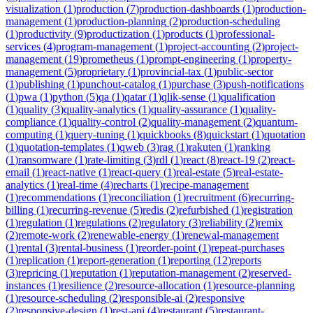
visualization
(
1
)
production
(
7
)
production-dashboards
(
1
)
production-
management
(
1
)
production-planning
(
2
)
production-scheduling
(
1
)
productivity
(
9
)
productization
(
1
)
products
(
1
)
professional-
services
(
4
)
program-management
(
1
)
project-accounting
(
2
)
project-
management
(
19
)
prometheus
(
1
)
prompt-engineering
(
1
)
property-
management
(
5
)
proprietary
(
1
)
provincial-tax
(
1
)
public-sector
(
1
)
publishing
(
1
)
punchout-catalog
(
1
)
purchase
(
3
)
push-notifications
(
1
)
pwa
(
1
)
python
(
5
)
qa
(
1
)
qatar
(
1
)
qlik-sense
(
1
)
qualification
(
1
)
quality
(
3
)
quality-analytics
(
1
)
quality-assurance
(
1
)
quality-
compliance
(
1
)
quality-control
(
2
)
quality-management
(
2
)
quantum-
computing
(
1
)
query-tuning
(
1
)
quickbooks
(
8
)
quickstart
(
1
)
quotation
(
1
)
quotation-templates
(
1
)
qweb
(
3
)
rag
(
1
)
rakuten
(
1
)
ranking
(
1
)
ransomware
(
1
)
rate-limiting
(
3
)
rdl
(
1
)
react
(
8
)
react-19
(
2
)
react-
email
(
1
)
react-native
(
1
)
react-query
(
1
)
real-estate
(
5
)
real-estate-
analytics
(
1
)
real-time
(
4
)
recharts
(
1
)
recipe-management
(
1
)
recommendations
(
1
)
reconciliation
(
1
)
recruitment
(
6
)
recurring-
billing
(
1
)
recurring-revenue
(
5
)
redis
(
2
)
refurbished
(
1
)
registration
(
1
)
regulation
(
1
)
regulations
(
2
)
regulatory
(
3
)
reliability
(
2
)
remix
(
2
)
remote-work
(
2
)
renewable-energy
(
1
)
renewal-management
(
1
)
rental
(
3
)
rental-business
(
1
)
reorder-point
(
1
)
repeat-purchases
(
1
)
replication
(
1
)
report-generation
(
1
)
reporting
(
12
)
reports
(
3
)
repricing
(
1
)
reputation
(
1
)
reputation-management
(
2
)
reserved-
instances
(
1
)
resilience
(
2
)
resource-allocation
(
1
)
resource-planning
(
1
)
resource-scheduling
(
2
)
responsible-ai
(
2
)
responsive
(
2
)
responsive-design
(
1
)
rest-api
(
4
)
restaurant
(
5
)
restaurant-