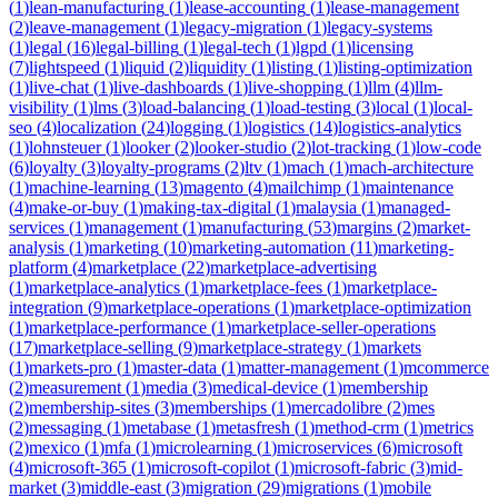
(
1
)
lean-manufacturing
(
1
)
lease-accounting
(
1
)
lease-management
(
2
)
leave-management
(
1
)
legacy-migration
(
1
)
legacy-systems
(
1
)
legal
(
16
)
legal-billing
(
1
)
legal-tech
(
1
)
lgpd
(
1
)
licensing
(
7
)
lightspeed
(
1
)
liquid
(
2
)
liquidity
(
1
)
listing
(
1
)
listing-optimization
(
1
)
live-chat
(
1
)
live-dashboards
(
1
)
live-shopping
(
1
)
llm
(
4
)
llm-
visibility
(
1
)
lms
(
3
)
load-balancing
(
1
)
load-testing
(
3
)
local
(
1
)
local-
seo
(
4
)
localization
(
24
)
logging
(
1
)
logistics
(
14
)
logistics-analytics
(
1
)
lohnsteuer
(
1
)
looker
(
2
)
looker-studio
(
2
)
lot-tracking
(
1
)
low-code
(
6
)
loyalty
(
3
)
loyalty-programs
(
2
)
ltv
(
1
)
mach
(
1
)
mach-architecture
(
1
)
machine-learning
(
13
)
magento
(
4
)
mailchimp
(
1
)
maintenance
(
4
)
make-or-buy
(
1
)
making-tax-digital
(
1
)
malaysia
(
1
)
managed-
services
(
1
)
management
(
1
)
manufacturing
(
53
)
margins
(
2
)
market-
analysis
(
1
)
marketing
(
10
)
marketing-automation
(
11
)
marketing-
platform
(
4
)
marketplace
(
22
)
marketplace-advertising
(
1
)
marketplace-analytics
(
1
)
marketplace-fees
(
1
)
marketplace-
integration
(
9
)
marketplace-operations
(
1
)
marketplace-optimization
(
1
)
marketplace-performance
(
1
)
marketplace-seller-operations
(
17
)
marketplace-selling
(
9
)
marketplace-strategy
(
1
)
markets
(
1
)
markets-pro
(
1
)
master-data
(
1
)
matter-management
(
1
)
mcommerce
(
2
)
measurement
(
1
)
media
(
3
)
medical-device
(
1
)
membership
(
2
)
membership-sites
(
3
)
memberships
(
1
)
mercadolibre
(
2
)
mes
(
2
)
messaging
(
1
)
metabase
(
1
)
metasfresh
(
1
)
method-crm
(
1
)
metrics
(
2
)
mexico
(
1
)
mfa
(
1
)
microlearning
(
1
)
microservices
(
6
)
microsoft
(
4
)
microsoft-365
(
1
)
microsoft-copilot
(
1
)
microsoft-fabric
(
3
)
mid-
market
(
3
)
middle-east
(
3
)
migration
(
29
)
migrations
(
1
)
mobile