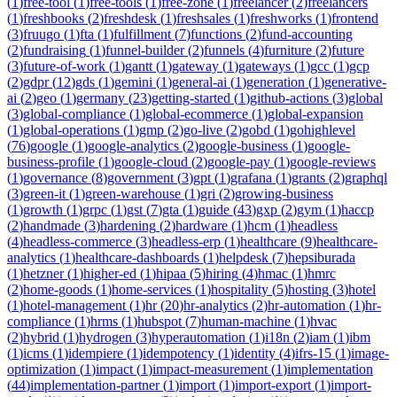
(
1
)
free-tool
(
1
)
free-tools
(
1
)
free-zone
(
1
)
freelancer
(
2
)
freelancers
(
1
)
freshbooks
(
2
)
freshdesk
(
1
)
freshsales
(
1
)
freshworks
(
1
)
frontend
(
3
)
fruugo
(
1
)
fta
(
1
)
fulfillment
(
7
)
functions
(
2
)
fund-accounting
(
2
)
fundraising
(
1
)
funnel-builder
(
2
)
funnels
(
4
)
furniture
(
2
)
future
(
3
)
future-of-work
(
1
)
gantt
(
1
)
gateway
(
1
)
gateways
(
1
)
gcc
(
1
)
gcp
(
2
)
gdpr
(
12
)
gds
(
1
)
gemini
(
1
)
general-ai
(
1
)
generation
(
1
)
generative-
ai
(
2
)
geo
(
1
)
germany
(
23
)
getting-started
(
1
)
github-actions
(
3
)
global
(
3
)
global-compliance
(
1
)
global-ecommerce
(
1
)
global-expansion
(
1
)
global-operations
(
1
)
gmp
(
2
)
go-live
(
2
)
gobd
(
1
)
gohighlevel
(
76
)
google
(
1
)
google-analytics
(
2
)
google-business
(
1
)
google-
business-profile
(
1
)
google-cloud
(
2
)
google-pay
(
1
)
google-reviews
(
1
)
governance
(
8
)
government
(
3
)
gpt
(
1
)
grafana
(
1
)
grants
(
2
)
graphql
(
3
)
green-it
(
1
)
green-warehouse
(
1
)
gri
(
2
)
growing-business
(
1
)
growth
(
1
)
grpc
(
1
)
gst
(
7
)
gta
(
1
)
guide
(
43
)
gxp
(
2
)
gym
(
1
)
haccp
(
2
)
handmade
(
3
)
hardening
(
2
)
hardware
(
1
)
hcm
(
1
)
headless
(
4
)
headless-commerce
(
3
)
headless-erp
(
1
)
healthcare
(
9
)
healthcare-
analytics
(
1
)
healthcare-dashboards
(
1
)
helpdesk
(
7
)
hepsiburada
(
1
)
hetzner
(
1
)
higher-ed
(
1
)
hipaa
(
5
)
hiring
(
4
)
hmac
(
1
)
hmrc
(
2
)
home-goods
(
1
)
home-services
(
1
)
hospitality
(
5
)
hosting
(
3
)
hotel
(
1
)
hotel-management
(
1
)
hr
(
20
)
hr-analytics
(
2
)
hr-automation
(
1
)
hr-
compliance
(
1
)
hrms
(
1
)
hubspot
(
7
)
human-machine
(
1
)
hvac
(
2
)
hybrid
(
1
)
hydrogen
(
3
)
hyperautomation
(
1
)
i18n
(
2
)
iam
(
1
)
ibm
(
1
)
icms
(
1
)
idempiere
(
1
)
idempotency
(
1
)
identity
(
4
)
ifrs-15
(
1
)
image-
optimization
(
1
)
impact
(
1
)
impact-measurement
(
1
)
implementation
(
44
)
implementation-partner
(
1
)
import
(
1
)
import-export
(
1
)
import-