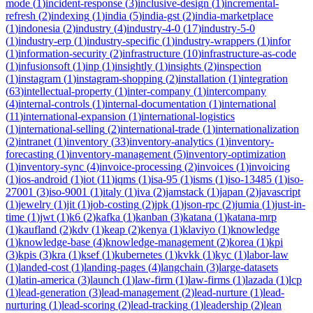
mode
(
1
)
incident-response
(
3
)
inclusive-design
(
1
)
incremental-
refresh
(
2
)
indexing
(
1
)
india
(
5
)
india-gst
(
2
)
india-marketplace
(
1
)
indonesia
(
2
)
industry
(
4
)
industry-4-0
(
17
)
industry-5-0
(
1
)
industry-erp
(
1
)
industry-specific
(
1
)
industry-wrappers
(
1
)
infor
(
1
)
information-security
(
2
)
infrastructure
(
10
)
infrastructure-as-code
(
1
)
infusionsoft
(
1
)
inp
(
1
)
insightly
(
1
)
insights
(
2
)
inspection
(
1
)
instagram
(
1
)
instagram-shopping
(
2
)
installation
(
1
)
integration
(
63
)
intellectual-property
(
1
)
inter-company
(
1
)
intercompany
(
4
)
internal-controls
(
1
)
internal-documentation
(
1
)
international
(
11
)
international-expansion
(
1
)
international-logistics
(
1
)
international-selling
(
2
)
international-trade
(
1
)
internationalization
(
2
)
intranet
(
1
)
inventory
(
33
)
inventory-analytics
(
1
)
inventory-
forecasting
(
1
)
inventory-management
(
5
)
inventory-optimization
(
1
)
inventory-sync
(
4
)
invoice-processing
(
2
)
invoices
(
1
)
invoicing
(
1
)
ios-android
(
1
)
iot
(
11
)
iqms
(
1
)
isa-95
(
1
)
isms
(
1
)
iso-13485
(
1
)
iso-
27001
(
3
)
iso-9001
(
1
)
italy
(
1
)
iva
(
2
)
jamstack
(
1
)
japan
(
2
)
javascript
(
1
)
jewelry
(
1
)
jit
(
1
)
job-costing
(
2
)
jpk
(
1
)
json-rpc
(
2
)
jumia
(
1
)
just-in-
time
(
1
)
jwt
(
1
)
k6
(
2
)
kafka
(
1
)
kanban
(
3
)
katana
(
1
)
katana-mrp
(
1
)
kaufland
(
2
)
kdv
(
1
)
keap
(
2
)
kenya
(
1
)
klaviyo
(
1
)
knowledge
(
1
)
knowledge-base
(
4
)
knowledge-management
(
2
)
korea
(
1
)
kpi
(
3
)
kpis
(
3
)
kra
(
1
)
ksef
(
1
)
kubernetes
(
1
)
kvkk
(
1
)
kyc
(
1
)
labor-law
(
1
)
landed-cost
(
1
)
landing-pages
(
4
)
langchain
(
3
)
large-datasets
(
1
)
latin-america
(
3
)
launch
(
1
)
law-firm
(
1
)
law-firms
(
1
)
lazada
(
1
)
lcp
(
1
)
lead-generation
(
3
)
lead-management
(
2
)
lead-nurture
(
1
)
lead-
nurturing
(
1
)
lead-scoring
(
2
)
lead-tracking
(
1
)
leadership
(
2
)
lean