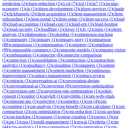
prediction
(
2
)
churn-reduction
(
1
)
ci-cd
(
7
)
cicd
(
1
)
cin7
(
1
)
circular-
economy
(
1
)
cis
(
1
)
citizen-development
(
3
)
citizen-services
(
1
)
claude
(
2
)
clickfunnels
(
2
)
client-acquisition
(
1
)
client-management
(
2
)
client-
onboarding
(
1
)
client-portal
(
2
)
client-setup
(
1
)
client-success
(
1
)
cloud
(
8
)
cloud-accounting
(
1
)
cloud-cost
(
1
)
cloud-erp
(
3
)
cloud-hosting
(
2
)
cloud-security
(
2
)
cloudflare
(
1
)
clover
(
1
)
clv
(
2
)
cmms
(
1
)
cohort-
analysis
(
2
)
collaboration
(
3
)
colombia
(
1
)
commission-tracking
(
1
)
community
(
3
)
company
(
1
)
company-story
(
1
)
comparison
(
88
)
comparisons
(
1
)
compensation
(
1
)
compiere
(
2
)
compliance
(
99
)
composable-commerce
(
2
)
composite-models
(
1
)
computer-vision
(
1
)
configuration
(
1
)
connector
(
8
)
connector-comparison
(
1
)
connectors
(
1
)
consolidation
(
3
)
construction
(
2
)
construction-
analytics
(
1
)
consultancy
(
2
)
consulting
(
3
)
containers
(
3
)
content
(
1
)
content-management
(
2
)
content-marketing
(
3
)
continuous-
improvement
(
1
)
contract-management
(
1
)
contract-review
(
1
)
contracts
(
3
)
conversation-ai
(
1
)
conversation-design
(
1
)
conversational-ai
(
3
)
conversion
(
8
)
conversion-optimization
(
7
)
conversion-rate
(
2
)
conversion-rate-optimization
(
1
)
cookie-
consent
(
1
)
copilot
(
1
)
copyleft
(
1
)
copyrights
(
1
)
core-web-vitals
(
5
)
corporate-tax
(
1
)
corrective
(
1
)
cosmetics
(
1
)
cost
(
4
)
cost-
accounting
(
1
)
cost-analysis
(
3
)
cost-benefit
(
2
)
cost-calculator
(
1
)
cost-
comparison
(
2
)
cost-optimization
(
5
)
cost-reduction
(
1
)
cost-savings
(
1
)
cost-tracking
(
2
)
coupang
(
1
)
course-creation
(
1
)
courses
(
3
)
cpa
(
1
)
cpq
(
1
)
cpra
(
1
)
credit-management
(
1
)
crewai
(
2
)
criteria
(
1
)
crm
(
44
)
crm-analytics
(
1
)
crm-comparison
(
5
)
crm-integration
(
2
)
crm-