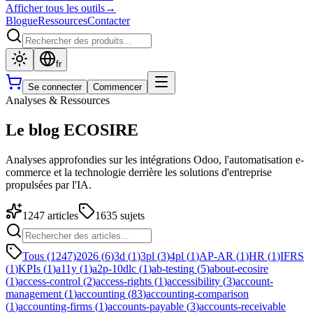
Afficher tous les outils
→
Blogue
Ressources
Contacter
fr
Se connecter
Commencer
Analyses & Ressources
Le blog ECOSIRE
Analyses approfondies sur les intégrations Odoo, l'automatisation e-
commerce et la technologie derrière les solutions d'entreprise
propulsées par l'IA.
1247
articles
1635
sujets
Tous (1247)
2026
(
6
)
3d
(
1
)
3pl
(
3
)
4pl
(
1
)
AP-AR
(
1
)
HR
(
1
)
IFRS
(
1
)
KPIs
(
1
)
a11y
(
1
)
a2p-10dlc
(
1
)
ab-testing
(
5
)
about-ecosire
(
1
)
access-control
(
2
)
access-rights
(
1
)
accessibility
(
3
)
account-
management
(
1
)
accounting
(
83
)
accounting-comparison
(
1
)
accounting-firms
(
1
)
accounts-payable
(
3
)
accounts-receivable