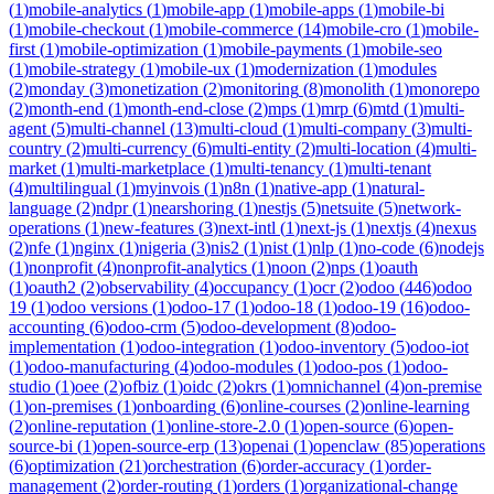
(
1
)
mobile-analytics
(
1
)
mobile-app
(
1
)
mobile-apps
(
1
)
mobile-bi
(
1
)
mobile-checkout
(
1
)
mobile-commerce
(
14
)
mobile-cro
(
1
)
mobile-
first
(
1
)
mobile-optimization
(
1
)
mobile-payments
(
1
)
mobile-seo
(
1
)
mobile-strategy
(
1
)
mobile-ux
(
1
)
modernization
(
1
)
modules
(
2
)
monday
(
3
)
monetization
(
2
)
monitoring
(
8
)
monolith
(
1
)
monorepo
(
2
)
month-end
(
1
)
month-end-close
(
2
)
mps
(
1
)
mrp
(
6
)
mtd
(
1
)
multi-
agent
(
5
)
multi-channel
(
13
)
multi-cloud
(
1
)
multi-company
(
3
)
multi-
country
(
2
)
multi-currency
(
6
)
multi-entity
(
2
)
multi-location
(
4
)
multi-
market
(
1
)
multi-marketplace
(
1
)
multi-tenancy
(
1
)
multi-tenant
(
4
)
multilingual
(
1
)
myinvois
(
1
)
n8n
(
1
)
native-app
(
1
)
natural-
language
(
2
)
ndpr
(
1
)
nearshoring
(
1
)
nestjs
(
5
)
netsuite
(
5
)
network-
operations
(
1
)
new-features
(
3
)
next-intl
(
1
)
next-js
(
1
)
nextjs
(
4
)
nexus
(
2
)
nfe
(
1
)
nginx
(
1
)
nigeria
(
3
)
nis2
(
1
)
nist
(
1
)
nlp
(
1
)
no-code
(
6
)
nodejs
(
1
)
nonprofit
(
4
)
nonprofit-analytics
(
1
)
noon
(
2
)
nps
(
1
)
oauth
(
1
)
oauth2
(
2
)
observability
(
4
)
occupancy
(
1
)
ocr
(
2
)
odoo
(
446
)
odoo
19
(
1
)
odoo versions
(
1
)
odoo-17
(
1
)
odoo-18
(
1
)
odoo-19
(
16
)
odoo-
accounting
(
6
)
odoo-crm
(
5
)
odoo-development
(
8
)
odoo-
implementation
(
1
)
odoo-integration
(
1
)
odoo-inventory
(
5
)
odoo-iot
(
1
)
odoo-manufacturing
(
4
)
odoo-modules
(
1
)
odoo-pos
(
1
)
odoo-
studio
(
1
)
oee
(
2
)
ofbiz
(
1
)
oidc
(
2
)
okrs
(
1
)
omnichannel
(
4
)
on-premise
(
1
)
on-premises
(
1
)
onboarding
(
6
)
online-courses
(
2
)
online-learning
(
2
)
online-reputation
(
1
)
online-store-2.0
(
1
)
open-source
(
6
)
open-
source-bi
(
1
)
open-source-erp
(
13
)
openai
(
1
)
openclaw
(
85
)
operations
(
6
)
optimization
(
21
)
orchestration
(
6
)
order-accuracy
(
1
)
order-
management
(
2
)
order-routing
(
1
)
orders
(
1
)
organizational-change