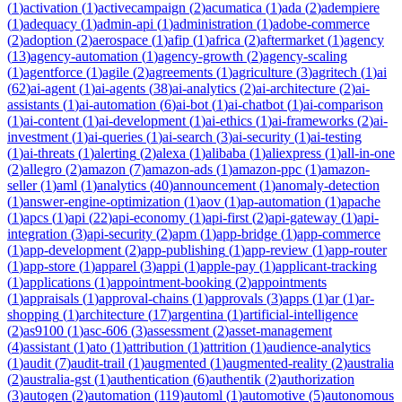
(
1
)
activation
(
1
)
activecampaign
(
2
)
acumatica
(
1
)
ada
(
2
)
adempiere
(
1
)
adequacy
(
1
)
admin-api
(
1
)
administration
(
1
)
adobe-commerce
(
2
)
adoption
(
2
)
aerospace
(
1
)
afip
(
1
)
africa
(
2
)
aftermarket
(
1
)
agency
(
13
)
agency-automation
(
1
)
agency-growth
(
2
)
agency-scaling
(
1
)
agentforce
(
1
)
agile
(
2
)
agreements
(
1
)
agriculture
(
3
)
agritech
(
1
)
ai
(
62
)
ai-agent
(
1
)
ai-agents
(
38
)
ai-analytics
(
2
)
ai-architecture
(
2
)
ai-
assistants
(
1
)
ai-automation
(
6
)
ai-bot
(
1
)
ai-chatbot
(
1
)
ai-comparison
(
1
)
ai-content
(
1
)
ai-development
(
1
)
ai-ethics
(
1
)
ai-frameworks
(
2
)
ai-
investment
(
1
)
ai-queries
(
1
)
ai-search
(
3
)
ai-security
(
1
)
ai-testing
(
1
)
ai-threats
(
1
)
alerting
(
2
)
alexa
(
1
)
alibaba
(
1
)
aliexpress
(
1
)
all-in-one
(
2
)
allegro
(
2
)
amazon
(
7
)
amazon-ads
(
1
)
amazon-ppc
(
1
)
amazon-
seller
(
1
)
aml
(
1
)
analytics
(
40
)
announcement
(
1
)
anomaly-detection
(
1
)
answer-engine-optimization
(
1
)
aov
(
1
)
ap-automation
(
1
)
apache
(
1
)
apcs
(
1
)
api
(
22
)
api-economy
(
1
)
api-first
(
2
)
api-gateway
(
1
)
api-
integration
(
3
)
api-security
(
2
)
apm
(
1
)
app-bridge
(
1
)
app-commerce
(
1
)
app-development
(
2
)
app-publishing
(
1
)
app-review
(
1
)
app-router
(
1
)
app-store
(
1
)
apparel
(
3
)
appi
(
1
)
apple-pay
(
1
)
applicant-tracking
(
1
)
applications
(
1
)
appointment-booking
(
2
)
appointments
(
1
)
appraisals
(
1
)
approval-chains
(
1
)
approvals
(
3
)
apps
(
1
)
ar
(
1
)
ar-
shopping
(
1
)
architecture
(
17
)
argentina
(
1
)
artificial-intelligence
(
2
)
as9100
(
1
)
asc-606
(
3
)
assessment
(
2
)
asset-management
(
4
)
assistant
(
1
)
ato
(
1
)
attribution
(
1
)
attrition
(
1
)
audience-analytics
(
1
)
audit
(
7
)
audit-trail
(
1
)
augmented
(
1
)
augmented-reality
(
2
)
australia
(
2
)
australia-gst
(
1
)
authentication
(
6
)
authentik
(
2
)
authorization
(
3
)
autogen
(
2
)
automation
(
119
)
automl
(
1
)
automotive
(
5
)
autonomous