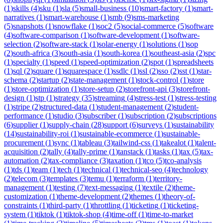
(
1
)
skills
(
4
)
sku
(
1
)
sla
(
5
)
small-business
(
10
)
smart-factory
(
1
)
smart-
narratives
(
1
)
smart-warehouse
(
1
)
smb
(
9
)
sms-marketing
(
5
)
snapshots
(
1
)
snowflake
(
1
)
soc2
(
5
)
social-commerce
(
5
)
software
(
4
)
software-comparison
(
1
)
software-development
(
1
)
software-
selection
(
2
)
software-stack
(
1
)
solar-energy
(
1
)
solutions
(
1
)
sop
(
2
)
south-africa
(
3
)
south-asia
(
1
)
south-korea
(
1
)
southeast-asia
(
2
)
spc
(
1
)
specialty
(
1
)
speed
(
1
)
speed-optimization
(
2
)
spot
(
1
)
spreadsheets
(
1
)
sql
(
2
)
square
(
1
)
squarespace
(
1
)
ssdlc
(
1
)
ssl
(
2
)
sso
(
2
)
sst
(
1
)
star-
schema
(
2
)
startup
(
2
)
state-management
(
1
)
stock-control
(
1
)
store
(
1
)
store-optimization
(
1
)
store-setup
(
2
)
storefront-api
(
3
)
storefront-
design
(
1
)
stp
(
1
)
strategy
(
35
)
streaming
(
4
)
stress-test
(
1
)
stress-testing
(
1
)
stripe
(
2
)
structured-data
(
1
)
student-management
(
2
)
student-
performance
(
1
)
studio
(
3
)
subscriber
(
1
)
subscription
(
2
)
subscriptions
(
6
)
supplier
(
1
)
supply-chain
(
28
)
support
(
6
)
surveys
(
1
)
sustainability
(
14
)
sustainability-roi
(
1
)
sustainable-ecommerce
(
1
)
sustainable-
procurement
(
1
)
sync
(
1
)
tableau
(
3
)
tailwind-css
(
1
)
takealot
(
1
)
talent-
acquisition
(
2
)
tally
(
4
)
tally-prime
(
1
)
tanstack
(
1
)
tasks
(
1
)
tax
(
5
)
tax-
automation
(
2
)
tax-compliance
(
3
)
taxation
(
1
)
tco
(
5
)
tco-analysis
(
1
)
tds
(
1
)
team
(
1
)
tech
(
1
)
technical
(
1
)
technical-seo
(
4
)
technology
(
2
)
telecom
(
3
)
templates
(
3
)
temu
(
1
)
terraform
(
1
)
territory-
management
(
1
)
testing
(
7
)
text-messaging
(
1
)
textile
(
2
)
theme-
customization
(
1
)
theme-development
(
2
)
themes
(
1
)
theory-of-
constraints
(
1
)
third-party
(
1
)
throttling
(
1
)
ticketing
(
1
)
ticketing-
system
(
1
)
tiktok
(
1
)
tiktok-shop
(
4
)
time-off
(
1
)
time-to-market