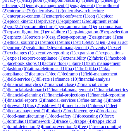
privacy
(
1
)
encryption
(
1
)
endpoint-security
(
1
)
energy
(
3
)
energy-
efficiency
(
1
)
energy-management
(
1
)
engagement
(
1
)
enrollment
(
2
)
enterprise
(
39
)
enterprise-ai
(
2
)
enterprise-architecture
(
1
)
enterprise-content
(
1
)
enterprise-software
(
1
)
eoq
(
1
)
epicor
(
2
)
epicor-kinetic
(
1
)
eprivacy
(
1
)
equipment
(
2
)
equipment-rental
(
2
)
erp
(
225
)
erp-architecture
(
1
)
erp-automation
(
1
)
erp-comparison
(
9
)
erp-configuration
(
1
)
erp-failure
(
1
)
erp-integration
(
8
)
erp-selection
(
2
)
erpnext
(
18
)
errors
(
40
)
esg
(
5
)
esg-reporting
(
2
)
esignature
(
1
)
eta
(
2
)
ethical-sourcing
(
1
)
ethics
(
1
)
etims
(
1
)
etl
(
5
)
etsy
(
3
)
eu
(
2
)
eu-ai-act
(
1
)
europe
(
2
)
evaluation
(
3
)
event-management
(
2
)
events
(
1
)
excel
(
3
)
exchanges
(
1
)
executive-reporting
(
1
)
expansion
(
1
)
expectations
(
1
)
expo
(
1
)
export-compliance
(
1
)
extensibility
(
2
)
fabric
(
1
)
facebook
(
1
)
facebook-shops
(
1
)
factory-floor
(
1
)
faire
(
1
)
farm-management
(
1
)
fashion
(
6
)
fattura-elettronica
(
1
)
fba
(
1
)
fbr
(
2
)
fda
(
1
)
fda-
compliance
(
3
)
features
(
1
)
fec
(
1
)
fedramp
(
1
)
field-management
(
1
)
field-service
(
1
)
fill-rate
(
1
)
finance
(
10
)
financial-analysis
(
2
)
financial-analytics
(
2
)
financial-close
(
2
)
financial-crime
(
1
)
financial-dashboard
(
1
)
financial-management
(
1
)
financial-metrics
(
1
)
financial-planning
(
1
)
financial-projections
(
1
)
financial-reporting
(
4
)
financial-reports
(
2
)
financial-services
(
3
)
fine-tuning
(
1
)
fintech
(
3
)
firewall
(
1
)
firs
(
2
)
fishbowl
(
1
)
fitment-data
(
1
)
fitness
(
1
)
fleet
(
1
)
fleet-management
(
1
)
flipkart
(
2
)
food-beverage
(
4
)
food-cost
(
1
)
food-manufacturing
(
1
)
food-safety
(
1
)
forecasting
(
9
)
forex
(
1
)
formulas
(
1
)
framework
(
2
)
france
(
1
)
frappe
(
4
)
frappe-cloud
(
1
)
fraud-detection
(
2
)
fraud-prevention
(
2
)
free
(
1
)
free-accounting