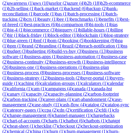
(
2
)
awareness
(
1
)
aws
(
10
)
axelor
(
2
)
azure
(
4
)
b2b
(
18
)
b2b-ecommerce
(
1
)
b2b-selling
(
1
)
back-market
(
1
)
backend
(
6
)
backup
(
2
)
bank-
reconciliation
(
1
)
barcode
(
1
)
bas
(
1
)
batch-processing
(
1
)
batch-
tracking
(
2
)
bcrs
(
1
)
beauty
(
1
)
bee
(
1
)
benchmarks
(
1
)
benefits
(
1
)
best-
of-breed
(
1
)
best-practices
(
6
)
bi-comparison
(
8
)
bi-tools
(
1
)
bias
(
1
)
big-4
(
1
)
bigcommerce
(
3
)
bigquery
(
1
)
billable-hours
(
1
)
billing
(
7
)
bir
(
1
)
black-friday
(
1
)
block-editor
(
1
)
blockchain
(
1
)
blog-strategy
(
1
)
blue-green
(
1
)
bmf
(
1
)
bom
(
2
)
booking
(
5
)
bookkeeping
(
9
)
bpa
(
1
)
bpm
(
1
)
brand
(
2
)
branding
(
1
)
brazil
(
2
)
breach-notification
(
1
)
bss
(
1
)
budget
(
3
)
budgeting
(
6
)
build-vs-buy
(
3
)
business
(
13
)
business
software
(
1
)
business-apps
(
1
)
business-automation
(
1
)
business-case
(
2
)
business-continuity
(
2
)
business-growth
(
1
)
business-intelligence
(
26
)
business-one
(
1
)
business-operations
(
1
)
business-plan
(
1
)
business-process
(
8
)
business-processes
(
1
)
business-software
(
1
)
business-strategy
(
12
)
business-tools
(
2
)
buyer-portal
(
1
)
buyers-
guide
(
1
)
caching
(
6
)
calculation-groups
(
1
)
calculators
(
1
)
calendar
(
3
)
california
(
1
)
cam
(
1
)
campaigns
(
4
)
canada
(
1
)
canada-hst
(
1
)
canary
(
1
)
capacity
(
2
)
capacity-planning
(
2
)
carbon-footprint
(
2
)
carbon-tracking
(
3
)
career-plans
(
1
)
cart-abandonment
(
2
)
case-
management
(
2
)
case-study
(
11
)
cash-flow
(
4
)
catalog
(
2
)
catalog-sync
(
1
)
category-pages
(
1
)
ccpa
(
2
)
cdn
(
2
)
certification
(
2
)
cfdi
(
1
)
cfo
(
2
)
change-management
(
6
)
channel-manager
(
1
)
chargebacks
(
1
)
chart-of-accounts
(
3
)
charts
(
1
)
chatbot
(
6
)
chatbots
(
1
)
chatgpt
(
2
)
cheat-sheet
(
1
)
checklist
(
7
)
checkout
(
2
)
checkout-optimization
(
2
)
chemical
(
2
)
china
(
1
)
churn
(
1
)
churn-management
(
1
)
churn-