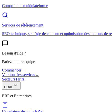
Comptabilite multiplateforme
Services de référencement
SEO technique, stratégie de contenu et optimisation des moteurs de r
Besoin d'aide ?
Parlez a notre equipe
Commencer
→
Voir tous les services
→
Secteurs
Tarifs
Outils
ERP et Entreprises
Calculateur de coûts ERP