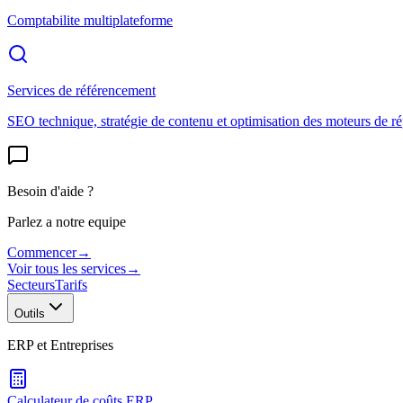
Comptabilite multiplateforme
Services de référencement
SEO technique, stratégie de contenu et optimisation des moteurs de r
Besoin d'aide ?
Parlez a notre equipe
Commencer
→
Voir tous les services
→
Secteurs
Tarifs
Outils
ERP et Entreprises
Calculateur de coûts ERP