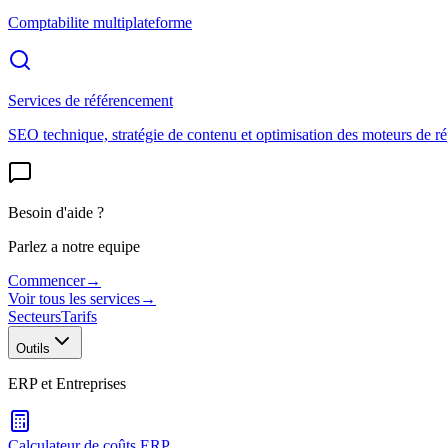
Comptabilite multiplateforme
Services de référencement
SEO technique, stratégie de contenu et optimisation des moteurs de r
Besoin d'aide ?
Parlez a notre equipe
Commencer
→
Voir tous les services
→
Secteurs
Tarifs
Outils
ERP et Entreprises
Calculateur de coûts ERP