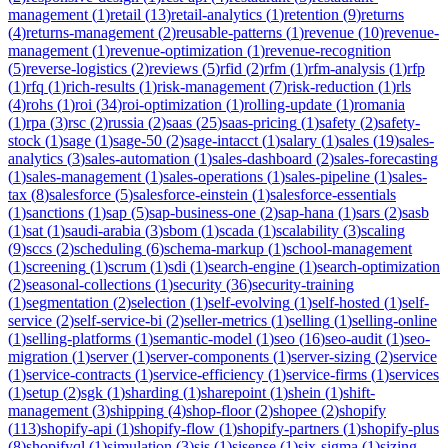
management
(
1
)
retail
(
13
)
retail-analytics
(
1
)
retention
(
9
)
returns
(
4
)
returns-management
(
2
)
reusable-patterns
(
1
)
revenue
(
10
)
revenue-
management
(
1
)
revenue-optimization
(
1
)
revenue-recognition
(
5
)
reverse-logistics
(
2
)
reviews
(
5
)
rfid
(
2
)
rfm
(
1
)
rfm-analysis
(
1
)
rfp
(
1
)
rfq
(
1
)
rich-results
(
1
)
risk-management
(
7
)
risk-reduction
(
1
)
rls
(
4
)
rohs
(
1
)
roi
(
34
)
roi-optimization
(
1
)
rolling-update
(
1
)
romania
(
1
)
rpa
(
3
)
rsc
(
2
)
russia
(
2
)
saas
(
25
)
saas-pricing
(
1
)
safety
(
2
)
safety-
stock
(
1
)
sage
(
1
)
sage-50
(
2
)
sage-intacct
(
1
)
salary
(
1
)
sales
(
19
)
sales-
analytics
(
3
)
sales-automation
(
1
)
sales-dashboard
(
2
)
sales-forecasting
(
1
)
sales-management
(
1
)
sales-operations
(
1
)
sales-pipeline
(
1
)
sales-
tax
(
8
)
salesforce
(
5
)
salesforce-einstein
(
1
)
salesforce-essentials
(
1
)
sanctions
(
1
)
sap
(
5
)
sap-business-one
(
2
)
sap-hana
(
1
)
sars
(
2
)
sasb
(
1
)
sat
(
1
)
saudi-arabia
(
3
)
sbom
(
1
)
scada
(
1
)
scalability
(
3
)
scaling
(
9
)
sccs
(
2
)
scheduling
(
6
)
schema-markup
(
1
)
school-management
(
1
)
screening
(
1
)
scrum
(
1
)
sdi
(
1
)
search-engine
(
1
)
search-optimization
(
2
)
seasonal-collections
(
1
)
security
(
36
)
security-training
(
1
)
segmentation
(
2
)
selection
(
1
)
self-evolving
(
1
)
self-hosted
(
1
)
self-
service
(
2
)
self-service-bi
(
2
)
seller-metrics
(
1
)
selling
(
1
)
selling-online
(
1
)
selling-platforms
(
1
)
semantic-model
(
1
)
seo
(
16
)
seo-audit
(
1
)
seo-
migration
(
1
)
server
(
1
)
server-components
(
1
)
server-sizing
(
2
)
service
(
1
)
service-contracts
(
1
)
service-efficiency
(
1
)
service-firms
(
1
)
services
(
1
)
setup
(
2
)
sgk
(
1
)
sharding
(
1
)
sharepoint
(
1
)
shein
(
1
)
shift-
management
(
3
)
shipping
(
4
)
shop-floor
(
2
)
shopee
(
2
)
shopify
(
113
)
shopify-api
(
1
)
shopify-flow
(
1
)
shopify-partners
(
1
)
shopify-plus
(
8
)
shopifyql
(
1
)
simulation
(
3
)
sis
(
1
)
sisense
(
1
)
six-sigma
(
1
)
sizing