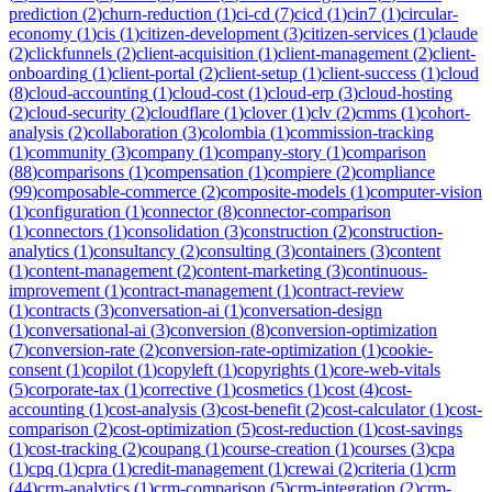
prediction
(
2
)
churn-reduction
(
1
)
ci-cd
(
7
)
cicd
(
1
)
cin7
(
1
)
circular-
economy
(
1
)
cis
(
1
)
citizen-development
(
3
)
citizen-services
(
1
)
claude
(
2
)
clickfunnels
(
2
)
client-acquisition
(
1
)
client-management
(
2
)
client-
onboarding
(
1
)
client-portal
(
2
)
client-setup
(
1
)
client-success
(
1
)
cloud
(
8
)
cloud-accounting
(
1
)
cloud-cost
(
1
)
cloud-erp
(
3
)
cloud-hosting
(
2
)
cloud-security
(
2
)
cloudflare
(
1
)
clover
(
1
)
clv
(
2
)
cmms
(
1
)
cohort-
analysis
(
2
)
collaboration
(
3
)
colombia
(
1
)
commission-tracking
(
1
)
community
(
3
)
company
(
1
)
company-story
(
1
)
comparison
(
88
)
comparisons
(
1
)
compensation
(
1
)
compiere
(
2
)
compliance
(
99
)
composable-commerce
(
2
)
composite-models
(
1
)
computer-vision
(
1
)
configuration
(
1
)
connector
(
8
)
connector-comparison
(
1
)
connectors
(
1
)
consolidation
(
3
)
construction
(
2
)
construction-
analytics
(
1
)
consultancy
(
2
)
consulting
(
3
)
containers
(
3
)
content
(
1
)
content-management
(
2
)
content-marketing
(
3
)
continuous-
improvement
(
1
)
contract-management
(
1
)
contract-review
(
1
)
contracts
(
3
)
conversation-ai
(
1
)
conversation-design
(
1
)
conversational-ai
(
3
)
conversion
(
8
)
conversion-optimization
(
7
)
conversion-rate
(
2
)
conversion-rate-optimization
(
1
)
cookie-
consent
(
1
)
copilot
(
1
)
copyleft
(
1
)
copyrights
(
1
)
core-web-vitals
(
5
)
corporate-tax
(
1
)
corrective
(
1
)
cosmetics
(
1
)
cost
(
4
)
cost-
accounting
(
1
)
cost-analysis
(
3
)
cost-benefit
(
2
)
cost-calculator
(
1
)
cost-
comparison
(
2
)
cost-optimization
(
5
)
cost-reduction
(
1
)
cost-savings
(
1
)
cost-tracking
(
2
)
coupang
(
1
)
course-creation
(
1
)
courses
(
3
)
cpa
(
1
)
cpq
(
1
)
cpra
(
1
)
credit-management
(
1
)
crewai
(
2
)
criteria
(
1
)
crm
(
44
)
crm-analytics
(
1
)
crm-comparison
(
5
)
crm-integration
(
2
)
crm-