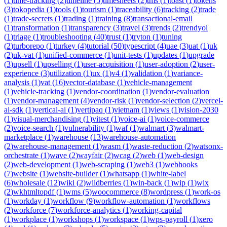
(
1
)
time-tracking
(
2
)
timeline
(
5
)
timesheets
(
2
)
tms
(
1
)
toast
(
1
)
tokens
(
3
)
tokopedia
(
1
)
tools
(
1
)
tourism
(
1
)
traceability
(
6
)
tracking
(
2
)
trade
(
1
)
trade-secrets
(
1
)
trading
(
1
)
training
(
8
)
transactional-email
(
1
)
transformation
(
1
)
transparency
(
3
)
travel
(
3
)
trends
(
2
)
trendyol
(
1
)
triage
(
1
)
troubleshooting
(
40
)
trust
(
1
)
tryton
(
1
)
tuning
(
2
)
turborepo
(
1
)
turkey
(
4
)
tutorial
(
50
)
typescript
(
4
)
uae
(
3
)
uat
(
1
)
uk
(
2
)
uk-vat
(
1
)
unified-commerce
(
1
)
unit-tests
(
1
)
updates
(
1
)
upgrade
(
3
)
upsell
(
1
)
upselling
(
1
)
user-acquisition
(
1
)
user-adoption
(
2
)
user-
experience
(
3
)
utilization
(
1
)
ux
(
1
)
v4
(
1
)
validation
(
1
)
variance-
analysis
(
1
)
vat
(
16
)
vector-database
(
1
)
vehicle-management
(
1
)
vehicle-tracking
(
1
)
vendor-coordination
(
1
)
vendor-evaluation
(
1
)
vendor-management
(
4
)
vendor-risk
(
1
)
vendor-selection
(
2
)
vercel-
ai-sdk
(
1
)
vertical-ai
(
1
)
vertipaq
(
1
)
vietnam
(
1
)
views
(
1
)
vision-2030
(
1
)
visual-merchandising
(
1
)
vitest
(
1
)
voice-ai
(
1
)
voice-commerce
(
2
)
voice-search
(
1
)
vulnerability
(
1
)
waf
(
1
)
walmart
(
3
)
walmart-
marketplace
(
1
)
warehouse
(
13
)
warehouse-automation
(
2
)
warehouse-management
(
1
)
wasm
(
1
)
waste-reduction
(
2
)
watsonx-
orchestrate
(
1
)
wave
(
2
)
wayfair
(
2
)
wcag
(
2
)
web
(
1
)
web-design
(
2
)
web-development
(
1
)
web-scraping
(
1
)
web3
(
1
)
webhooks
(
7
)
website
(
1
)
website-builder
(
1
)
whatsapp
(
1
)
white-label
(
6
)
wholesale
(
12
)
wiki
(
2
)
wildberries
(
1
)
win-back
(
1
)
wip
(
1
)
wix
(
2
)
wkhtmltopdf
(
1
)
wms
(
5
)
woocommerce
(
8
)
wordpress
(
1
)
work-os
(
1
)
workday
(
1
)
workflow
(
9
)
workflow-automation
(
1
)
workflows
(
2
)
workforce
(
7
)
workforce-analytics
(
1
)
working-capital
(
1
)
workplace
(
1
)
workshops
(
1
)
workspace
(
1
)
wps-payroll
(
1
)
xero