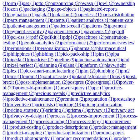
(
1
)
orm
(
3
)
oss
(
1
)
otto
(
3
)
outsourcing
(
3
)
owasp
(
1
)
owl
(
2
)
ownership
(
1
)
ozon
(
1
)
packaging
(
2
)
page-objects
(
1
)
paginated-reports
(
1
)
pagination
(
1
)
pajak
(
1
)
pakistan
(
2
)
paperless
(
1
)
parts-distribution
(
1
)
parts-management
(
1
)
patents
(
1
)
patient-analytics
(
1
)
patient-care
(
2
)
patient-management
(
1
)
patient-recall
(
1
)
patterns
(
5
)
payment
(
1
)
payment-security
(
2
)
payment-terms
(
1
)
payments
(
5
)
payroll
(
18
)
pci-dss
(
4
)
pdf
(
2
)
pdfkit
(
1
)
pdpl
(
2
)
peachtree
(
2
)
penetration-
testing
(
1
)
people-analytics
(
2
)
performance
(
25
)
performance-review
(
1
)
permissions
(
1
)
personalization
(
5
)
pharma
(
4
)
pharmaceutical
(
2
)
philippines
(
1
)
phishing
(
1
)
pick-pack-ship
(
1
)
pim
(
1
)
pipa
(
1
)
pipeda
(
1
)
pipedrive
(
2
)
pipeline
(
9
)
pipeline-automation
(
1
)
pipl
(
1
)
pixel-perfect
(
1
)
planning
(
9
)
plans
(
1
)
platform
(
3
)
playwright
(
2
)
plex
(
1
)
plex-smart-manufacturing
(
1
)
plm
(
2
)
plumbing
(
1
)
pm2
(
1
)
pms
(
1
)
pnpm
(
1
)
point-of-sale
(
3
)
poland
(
3
)
polaris
(
1
)
pos
(
9
)
post-
brexit
(
1
)
post-implementation
(
2
)
postgres
(
2
)
postgresql
(
10
)
power-
bi
(
79
)
power-bi-premium
(
1
)
power-query
(
1
)
ppc
(
1
)
practice-
management
(
2
)
precious-metals
(
1
)
predictive-analytics
(
4
)
predictive-maintenance
(
2
)
premium
(
2
)
preparation
(
1
)
prestashop
(
1
)
preventive
(
1
)
pricelists
(
1
)
pricing
(
19
)
pricing-optimization
(
1
)
pricing-strategy
(
3
)
printing
(
1
)
prisma
(
1
)
privacy
(
12
)
privacy-act
(
1
)
privacy-by-design
(
1
)
process
(
2
)
process-improvement
(
1
)
process-
management
(
1
)
process-mining
(
1
)
process-safety
(
1
)
procurement
(
11
)
product-costing
(
1
)
product-descriptions
(
1
)
product-management
(
2
)
product-mapping
(
1
)
product-optimization
(
1
)
product-pages
(
1
)
product-photography
(
1
)
product-recommendations
(
1
)
product-