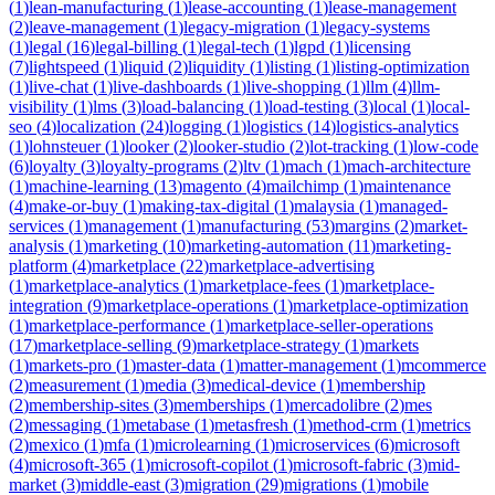
(
1
)
lean-manufacturing
(
1
)
lease-accounting
(
1
)
lease-management
(
2
)
leave-management
(
1
)
legacy-migration
(
1
)
legacy-systems
(
1
)
legal
(
16
)
legal-billing
(
1
)
legal-tech
(
1
)
lgpd
(
1
)
licensing
(
7
)
lightspeed
(
1
)
liquid
(
2
)
liquidity
(
1
)
listing
(
1
)
listing-optimization
(
1
)
live-chat
(
1
)
live-dashboards
(
1
)
live-shopping
(
1
)
llm
(
4
)
llm-
visibility
(
1
)
lms
(
3
)
load-balancing
(
1
)
load-testing
(
3
)
local
(
1
)
local-
seo
(
4
)
localization
(
24
)
logging
(
1
)
logistics
(
14
)
logistics-analytics
(
1
)
lohnsteuer
(
1
)
looker
(
2
)
looker-studio
(
2
)
lot-tracking
(
1
)
low-code
(
6
)
loyalty
(
3
)
loyalty-programs
(
2
)
ltv
(
1
)
mach
(
1
)
mach-architecture
(
1
)
machine-learning
(
13
)
magento
(
4
)
mailchimp
(
1
)
maintenance
(
4
)
make-or-buy
(
1
)
making-tax-digital
(
1
)
malaysia
(
1
)
managed-
services
(
1
)
management
(
1
)
manufacturing
(
53
)
margins
(
2
)
market-
analysis
(
1
)
marketing
(
10
)
marketing-automation
(
11
)
marketing-
platform
(
4
)
marketplace
(
22
)
marketplace-advertising
(
1
)
marketplace-analytics
(
1
)
marketplace-fees
(
1
)
marketplace-
integration
(
9
)
marketplace-operations
(
1
)
marketplace-optimization
(
1
)
marketplace-performance
(
1
)
marketplace-seller-operations
(
17
)
marketplace-selling
(
9
)
marketplace-strategy
(
1
)
markets
(
1
)
markets-pro
(
1
)
master-data
(
1
)
matter-management
(
1
)
mcommerce
(
2
)
measurement
(
1
)
media
(
3
)
medical-device
(
1
)
membership
(
2
)
membership-sites
(
3
)
memberships
(
1
)
mercadolibre
(
2
)
mes
(
2
)
messaging
(
1
)
metabase
(
1
)
metasfresh
(
1
)
method-crm
(
1
)
metrics
(
2
)
mexico
(
1
)
mfa
(
1
)
microlearning
(
1
)
microservices
(
6
)
microsoft
(
4
)
microsoft-365
(
1
)
microsoft-copilot
(
1
)
microsoft-fabric
(
3
)
mid-
market
(
3
)
middle-east
(
3
)
migration
(
29
)
migrations
(
1
)
mobile