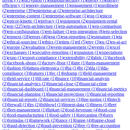
privacy
(
1
)
encryption
(
1
)
endpoint-security
(
1
)
energy
(
3
)
energy-
efficiency
(
1
)
energy-management
(
1
)
engagement
(
1
)
enrollment
(
2
)
enterprise
(
39
)
enterprise-ai
(
2
)
enterprise-architecture
(
1
)
enterprise-content
(
1
)
enterprise-software
(
1
)
eoq
(
1
)
epicor
(
2
)
epicor-kinetic
(
1
)
eprivacy
(
1
)
equipment
(
2
)
equipment-rental
(
2
)
erp
(
225
)
erp-architecture
(
1
)
erp-automation
(
1
)
erp-comparison
(
9
)
erp-configuration
(
1
)
erp-failure
(
1
)
erp-integration
(
8
)
erp-selection
(
2
)
erpnext
(
18
)
errors
(
40
)
esg
(
5
)
esg-reporting
(
2
)
esignature
(
1
)
eta
(
2
)
ethical-sourcing
(
1
)
ethics
(
1
)
etims
(
1
)
etl
(
5
)
etsy
(
3
)
eu
(
2
)
eu-ai-act
(
1
)
europe
(
2
)
evaluation
(
3
)
event-management
(
2
)
events
(
1
)
excel
(
3
)
exchanges
(
1
)
executive-reporting
(
1
)
expansion
(
1
)
expectations
(
1
)
expo
(
1
)
export-compliance
(
1
)
extensibility
(
2
)
fabric
(
1
)
facebook
(
1
)
facebook-shops
(
1
)
factory-floor
(
1
)
faire
(
1
)
farm-management
(
1
)
fashion
(
6
)
fattura-elettronica
(
1
)
fba
(
1
)
fbr
(
2
)
fda
(
1
)
fda-
compliance
(
3
)
features
(
1
)
fec
(
1
)
fedramp
(
1
)
field-management
(
1
)
field-service
(
1
)
fill-rate
(
1
)
finance
(
10
)
financial-analysis
(
2
)
financial-analytics
(
2
)
financial-close
(
2
)
financial-crime
(
1
)
financial-dashboard
(
1
)
financial-management
(
1
)
financial-metrics
(
1
)
financial-planning
(
1
)
financial-projections
(
1
)
financial-reporting
(
4
)
financial-reports
(
2
)
financial-services
(
3
)
fine-tuning
(
1
)
fintech
(
3
)
firewall
(
1
)
firs
(
2
)
fishbowl
(
1
)
fitment-data
(
1
)
fitness
(
1
)
fleet
(
1
)
fleet-management
(
1
)
flipkart
(
2
)
food-beverage
(
4
)
food-cost
(
1
)
food-manufacturing
(
1
)
food-safety
(
1
)
forecasting
(
9
)
forex
(
1
)
formulas
(
1
)
framework
(
2
)
france
(
1
)
frappe
(
4
)
frappe-cloud
(
1
)
fraud-detection
(
2
)
fraud-prevention
(
2
)
free
(
1
)
free-accounting