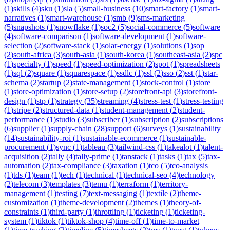
(
1
)
skills
(
4
)
sku
(
1
)
sla
(
5
)
small-business
(
10
)
smart-factory
(
1
)
smart-
narratives
(
1
)
smart-warehouse
(
1
)
smb
(
9
)
sms-marketing
(
5
)
snapshots
(
1
)
snowflake
(
1
)
soc2
(
5
)
social-commerce
(
5
)
software
(
4
)
software-comparison
(
1
)
software-development
(
1
)
software-
selection
(
2
)
software-stack
(
1
)
solar-energy
(
1
)
solutions
(
1
)
sop
(
2
)
south-africa
(
3
)
south-asia
(
1
)
south-korea
(
1
)
southeast-asia
(
2
)
spc
(
1
)
specialty
(
1
)
speed
(
1
)
speed-optimization
(
2
)
spot
(
1
)
spreadsheets
(
1
)
sql
(
2
)
square
(
1
)
squarespace
(
1
)
ssdlc
(
1
)
ssl
(
2
)
sso
(
2
)
sst
(
1
)
star-
schema
(
2
)
startup
(
2
)
state-management
(
1
)
stock-control
(
1
)
store
(
1
)
store-optimization
(
1
)
store-setup
(
2
)
storefront-api
(
3
)
storefront-
design
(
1
)
stp
(
1
)
strategy
(
35
)
streaming
(
4
)
stress-test
(
1
)
stress-testing
(
1
)
stripe
(
2
)
structured-data
(
1
)
student-management
(
2
)
student-
performance
(
1
)
studio
(
3
)
subscriber
(
1
)
subscription
(
2
)
subscriptions
(
6
)
supplier
(
1
)
supply-chain
(
28
)
support
(
6
)
surveys
(
1
)
sustainability
(
14
)
sustainability-roi
(
1
)
sustainable-ecommerce
(
1
)
sustainable-
procurement
(
1
)
sync
(
1
)
tableau
(
3
)
tailwind-css
(
1
)
takealot
(
1
)
talent-
acquisition
(
2
)
tally
(
4
)
tally-prime
(
1
)
tanstack
(
1
)
tasks
(
1
)
tax
(
5
)
tax-
automation
(
2
)
tax-compliance
(
3
)
taxation
(
1
)
tco
(
5
)
tco-analysis
(
1
)
tds
(
1
)
team
(
1
)
tech
(
1
)
technical
(
1
)
technical-seo
(
4
)
technology
(
2
)
telecom
(
3
)
templates
(
3
)
temu
(
1
)
terraform
(
1
)
territory-
management
(
1
)
testing
(
7
)
text-messaging
(
1
)
textile
(
2
)
theme-
customization
(
1
)
theme-development
(
2
)
themes
(
1
)
theory-of-
constraints
(
1
)
third-party
(
1
)
throttling
(
1
)
ticketing
(
1
)
ticketing-
system
(
1
)
tiktok
(
1
)
tiktok-shop
(
4
)
time-off
(
1
)
time-to-market