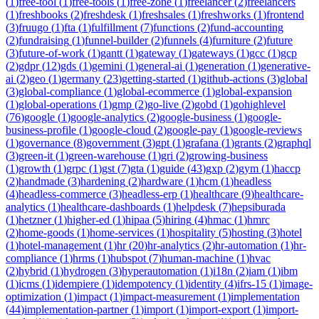
(
1
)
free-tool
(
1
)
free-tools
(
1
)
free-zone
(
1
)
freelancer
(
2
)
freelancers
(
1
)
freshbooks
(
2
)
freshdesk
(
1
)
freshsales
(
1
)
freshworks
(
1
)
frontend
(
3
)
fruugo
(
1
)
fta
(
1
)
fulfillment
(
7
)
functions
(
2
)
fund-accounting
(
2
)
fundraising
(
1
)
funnel-builder
(
2
)
funnels
(
4
)
furniture
(
2
)
future
(
3
)
future-of-work
(
1
)
gantt
(
1
)
gateway
(
1
)
gateways
(
1
)
gcc
(
1
)
gcp
(
2
)
gdpr
(
12
)
gds
(
1
)
gemini
(
1
)
general-ai
(
1
)
generation
(
1
)
generative-
ai
(
2
)
geo
(
1
)
germany
(
23
)
getting-started
(
1
)
github-actions
(
3
)
global
(
3
)
global-compliance
(
1
)
global-ecommerce
(
1
)
global-expansion
(
1
)
global-operations
(
1
)
gmp
(
2
)
go-live
(
2
)
gobd
(
1
)
gohighlevel
(
76
)
google
(
1
)
google-analytics
(
2
)
google-business
(
1
)
google-
business-profile
(
1
)
google-cloud
(
2
)
google-pay
(
1
)
google-reviews
(
1
)
governance
(
8
)
government
(
3
)
gpt
(
1
)
grafana
(
1
)
grants
(
2
)
graphql
(
3
)
green-it
(
1
)
green-warehouse
(
1
)
gri
(
2
)
growing-business
(
1
)
growth
(
1
)
grpc
(
1
)
gst
(
7
)
gta
(
1
)
guide
(
43
)
gxp
(
2
)
gym
(
1
)
haccp
(
2
)
handmade
(
3
)
hardening
(
2
)
hardware
(
1
)
hcm
(
1
)
headless
(
4
)
headless-commerce
(
3
)
headless-erp
(
1
)
healthcare
(
9
)
healthcare-
analytics
(
1
)
healthcare-dashboards
(
1
)
helpdesk
(
7
)
hepsiburada
(
1
)
hetzner
(
1
)
higher-ed
(
1
)
hipaa
(
5
)
hiring
(
4
)
hmac
(
1
)
hmrc
(
2
)
home-goods
(
1
)
home-services
(
1
)
hospitality
(
5
)
hosting
(
3
)
hotel
(
1
)
hotel-management
(
1
)
hr
(
20
)
hr-analytics
(
2
)
hr-automation
(
1
)
hr-
compliance
(
1
)
hrms
(
1
)
hubspot
(
7
)
human-machine
(
1
)
hvac
(
2
)
hybrid
(
1
)
hydrogen
(
3
)
hyperautomation
(
1
)
i18n
(
2
)
iam
(
1
)
ibm
(
1
)
icms
(
1
)
idempiere
(
1
)
idempotency
(
1
)
identity
(
4
)
ifrs-15
(
1
)
image-
optimization
(
1
)
impact
(
1
)
impact-measurement
(
1
)
implementation
(
44
)
implementation-partner
(
1
)
import
(
1
)
import-export
(
1
)
import-