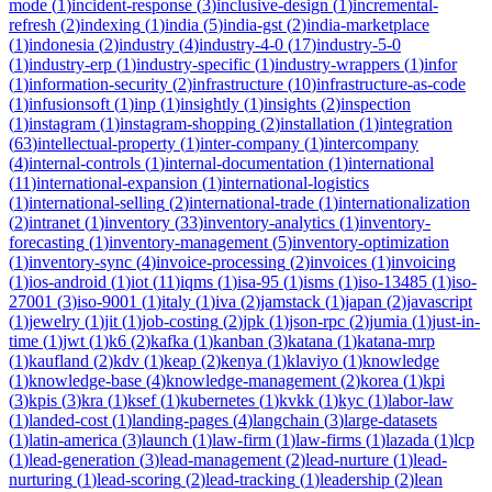
mode
(
1
)
incident-response
(
3
)
inclusive-design
(
1
)
incremental-
refresh
(
2
)
indexing
(
1
)
india
(
5
)
india-gst
(
2
)
india-marketplace
(
1
)
indonesia
(
2
)
industry
(
4
)
industry-4-0
(
17
)
industry-5-0
(
1
)
industry-erp
(
1
)
industry-specific
(
1
)
industry-wrappers
(
1
)
infor
(
1
)
information-security
(
2
)
infrastructure
(
10
)
infrastructure-as-code
(
1
)
infusionsoft
(
1
)
inp
(
1
)
insightly
(
1
)
insights
(
2
)
inspection
(
1
)
instagram
(
1
)
instagram-shopping
(
2
)
installation
(
1
)
integration
(
63
)
intellectual-property
(
1
)
inter-company
(
1
)
intercompany
(
4
)
internal-controls
(
1
)
internal-documentation
(
1
)
international
(
11
)
international-expansion
(
1
)
international-logistics
(
1
)
international-selling
(
2
)
international-trade
(
1
)
internationalization
(
2
)
intranet
(
1
)
inventory
(
33
)
inventory-analytics
(
1
)
inventory-
forecasting
(
1
)
inventory-management
(
5
)
inventory-optimization
(
1
)
inventory-sync
(
4
)
invoice-processing
(
2
)
invoices
(
1
)
invoicing
(
1
)
ios-android
(
1
)
iot
(
11
)
iqms
(
1
)
isa-95
(
1
)
isms
(
1
)
iso-13485
(
1
)
iso-
27001
(
3
)
iso-9001
(
1
)
italy
(
1
)
iva
(
2
)
jamstack
(
1
)
japan
(
2
)
javascript
(
1
)
jewelry
(
1
)
jit
(
1
)
job-costing
(
2
)
jpk
(
1
)
json-rpc
(
2
)
jumia
(
1
)
just-in-
time
(
1
)
jwt
(
1
)
k6
(
2
)
kafka
(
1
)
kanban
(
3
)
katana
(
1
)
katana-mrp
(
1
)
kaufland
(
2
)
kdv
(
1
)
keap
(
2
)
kenya
(
1
)
klaviyo
(
1
)
knowledge
(
1
)
knowledge-base
(
4
)
knowledge-management
(
2
)
korea
(
1
)
kpi
(
3
)
kpis
(
3
)
kra
(
1
)
ksef
(
1
)
kubernetes
(
1
)
kvkk
(
1
)
kyc
(
1
)
labor-law
(
1
)
landed-cost
(
1
)
landing-pages
(
4
)
langchain
(
3
)
large-datasets
(
1
)
latin-america
(
3
)
launch
(
1
)
law-firm
(
1
)
law-firms
(
1
)
lazada
(
1
)
lcp
(
1
)
lead-generation
(
3
)
lead-management
(
2
)
lead-nurture
(
1
)
lead-
nurturing
(
1
)
lead-scoring
(
2
)
lead-tracking
(
1
)
leadership
(
2
)
lean