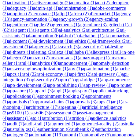
(
1
)
activation
(
1
)
activecampaign
(
2
)
acumatica
(
1
)
ada
(
2
)
adempiere
(
1
)
adequacy
(
1
)
admin-api
(
1
)
administration
(
1
)
adobe-commerce
(
2
)
adoption
(
2
)
aerospace
(
1
)
afip
(
1
)
africa
(
2
)
aftermarket
(
1
)
agency
(
13
)
agency-automation
(
1
)
agency-growth
(
2
)
agency-scaling
(
1
)
agentforce
(
1
)
agile
(
2
)
agreements
(
1
)
agriculture
(
3
)
agritech
(
1
)
ai
(
62
)
ai-agent
(
1
)
ai-agents
(
38
)
ai-analytics
(
2
)
ai-architecture
(
2
)
ai-
assistants
(
1
)
ai-automation
(
6
)
ai-bot
(
1
)
ai-chatbot
(
1
)
ai-comparison
(
1
)
ai-content
(
1
)
ai-development
(
1
)
ai-ethics
(
1
)
ai-frameworks
(
2
)
ai-
investment
(
1
)
ai-queries
(
1
)
ai-search
(
3
)
ai-security
(
1
)
ai-testing
(
1
)
ai-threats
(
1
)
alerting
(
2
)
alexa
(
1
)
alibaba
(
1
)
aliexpress
(
1
)
all-in-one
(
2
)
allegro
(
2
)
amazon
(
7
)
amazon-ads
(
1
)
amazon-ppc
(
1
)
amazon-
seller
(
1
)
aml
(
1
)
analytics
(
40
)
announcement
(
1
)
anomaly-detection
(
1
)
answer-engine-optimization
(
1
)
aov
(
1
)
ap-automation
(
1
)
apache
(
1
)
apcs
(
1
)
api
(
22
)
api-economy
(
1
)
api-first
(
2
)
api-gateway
(
1
)
api-
integration
(
3
)
api-security
(
2
)
apm
(
1
)
app-bridge
(
1
)
app-commerce
(
1
)
app-development
(
2
)
app-publishing
(
1
)
app-review
(
1
)
app-router
(
1
)
app-store
(
1
)
apparel
(
3
)
appi
(
1
)
apple-pay
(
1
)
applicant-tracking
(
1
)
applications
(
1
)
appointment-booking
(
2
)
appointments
(
1
)
appraisals
(
1
)
approval-chains
(
1
)
approvals
(
3
)
apps
(
1
)
ar
(
1
)
ar-
shopping
(
1
)
architecture
(
17
)
argentina
(
1
)
artificial-intelligence
(
2
)
as9100
(
1
)
asc-606
(
3
)
assessment
(
2
)
asset-management
(
4
)
assistant
(
1
)
ato
(
1
)
attribution
(
1
)
attrition
(
1
)
audience-analytics
(
1
)
audit
(
7
)
audit-trail
(
1
)
augmented
(
1
)
augmented-reality
(
2
)
australia
(
2
)
australia-gst
(
1
)
authentication
(
6
)
authentik
(
2
)
authorization
(
3
)
autogen
(
2
)
automation
(
119
)
automl
(
1
)
automotive
(
5
)
autonomous