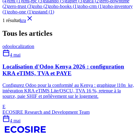
(
4
)
xml
(
1
)
xml-rpc
(
3
)
zalando
(
5
)
zapier
(
3
)
zatca
(
2
)
zero-downtime
(
2
)
zero-trust
(
3
)
zoho
(
2
)
zoho-books
(
1
)
zoho-crm
(
1
)
zoho-inventory
(
1
)
zoho-one
(
1
)
zustand
(
1
)
1 résultat
kra
Tous les articles
odoo
localization
4 mai
Localisation d'Odoo Kenya 2026 : configuration
KRA eTIMS, TVA et PAYE
Configurez Odoo pour la conformité au Kenya : graphique l10n_ke,
intégration KRA eTIMS Lite/OSCU, TVA 16 %, retenue à la
source, paie SHIF et prélèvement sur le logement.
E
ECOSIRE Research and Development Team
4 mai