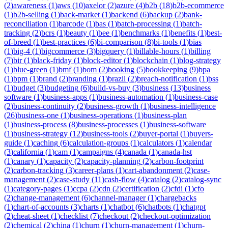
(
2
)
awareness
(
1
)
aws
(
10
)
axelor
(
2
)
azure
(
4
)
b2b
(
18
)
b2b-ecommerce
(
1
)
b2b-selling
(
1
)
back-market
(
1
)
backend
(
6
)
backup
(
2
)
bank-
reconciliation
(
1
)
barcode
(
1
)
bas
(
1
)
batch-processing
(
1
)
batch-
tracking
(
2
)
bcrs
(
1
)
beauty
(
1
)
bee
(
1
)
benchmarks
(
1
)
benefits
(
1
)
best-
of-breed
(
1
)
best-practices
(
6
)
bi-comparison
(
8
)
bi-tools
(
1
)
bias
(
1
)
big-4
(
1
)
bigcommerce
(
3
)
bigquery
(
1
)
billable-hours
(
1
)
billing
(
7
)
bir
(
1
)
black-friday
(
1
)
block-editor
(
1
)
blockchain
(
1
)
blog-strategy
(
1
)
blue-green
(
1
)
bmf
(
1
)
bom
(
2
)
booking
(
5
)
bookkeeping
(
9
)
bpa
(
1
)
bpm
(
1
)
brand
(
2
)
branding
(
1
)
brazil
(
2
)
breach-notification
(
1
)
bss
(
1
)
budget
(
3
)
budgeting
(
6
)
build-vs-buy
(
3
)
business
(
13
)
business
software
(
1
)
business-apps
(
1
)
business-automation
(
1
)
business-case
(
2
)
business-continuity
(
2
)
business-growth
(
1
)
business-intelligence
(
26
)
business-one
(
1
)
business-operations
(
1
)
business-plan
(
1
)
business-process
(
8
)
business-processes
(
1
)
business-software
(
1
)
business-strategy
(
12
)
business-tools
(
2
)
buyer-portal
(
1
)
buyers-
guide
(
1
)
caching
(
6
)
calculation-groups
(
1
)
calculators
(
1
)
calendar
(
3
)
california
(
1
)
cam
(
1
)
campaigns
(
4
)
canada
(
1
)
canada-hst
(
1
)
canary
(
1
)
capacity
(
2
)
capacity-planning
(
2
)
carbon-footprint
(
2
)
carbon-tracking
(
3
)
career-plans
(
1
)
cart-abandonment
(
2
)
case-
management
(
2
)
case-study
(
11
)
cash-flow
(
4
)
catalog
(
2
)
catalog-sync
(
1
)
category-pages
(
1
)
ccpa
(
2
)
cdn
(
2
)
certification
(
2
)
cfdi
(
1
)
cfo
(
2
)
change-management
(
6
)
channel-manager
(
1
)
chargebacks
(
1
)
chart-of-accounts
(
3
)
charts
(
1
)
chatbot
(
6
)
chatbots
(
1
)
chatgpt
(
2
)
cheat-sheet
(
1
)
checklist
(
7
)
checkout
(
2
)
checkout-optimization
(
2
)
chemical
(
2
)
china
(
1
)
churn
(
1
)
churn-management
(
1
)
churn-