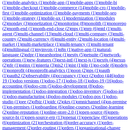
(
1
)
mobile-analytics
(
1
)
mobile-app
(
1
)
mobile-apps
(
1
)
mobile-bi
(
1
)
mobile-checkout
(
1
)
mobile-commerce
(
14
)
mobile-cro
(
1
)
mobile-
first
(
1
)
mobile-optimization
(
1
)
mobile-payments
(
1
)
mobile-seo
(
1
)
mobile-strategy
(
1
)
mobile-ux
(
1
)
modernization
(
1
)
modules
(
2
)
monday
(
3
)
monetization
(
2
)
monitoring
(
8
)
monolith
(
1
)
monorepo
(
2
)
month-end
(
1
)
month-end-close
(
2
)
mps
(
1
)
mrp
(
6
)
mtd
(
1
)
multi-
agent
(
5
)
multi-channel
(
13
)
multi-cloud
(
1
)
multi-company
(
3
)
multi-
country
(
2
)
multi-currency
(
6
)
multi-entity
(
2
)
multi-location
(
4
)
multi-
market
(
1
)
multi-marketplace
(
1
)
multi-tenancy
(
1
)
multi-tenant
(
4
)
multilingual
(
1
)
myinvois
(
1
)
n8n
(
1
)
native-app
(
1
)
natural-
language
(
2
)
ndpr
(
1
)
nearshoring
(
1
)
nestjs
(
5
)
netsuite
(
5
)
network-
operations
(
1
)
new-features
(
3
)
next-intl
(
1
)
next-js
(
1
)
nextjs
(
4
)
nexus
(
2
)
nfe
(
1
)
nginx
(
1
)
nigeria
(
3
)
nis2
(
1
)
nist
(
1
)
nlp
(
1
)
no-code
(
6
)
nodejs
(
1
)
nonprofit
(
4
)
nonprofit-analytics
(
1
)
noon
(
2
)
nps
(
1
)
oauth
(
1
)
oauth2
(
2
)
observability
(
4
)
occupancy
(
1
)
ocr
(
2
)
odoo
(
446
)
odoo
19
(
1
)
odoo versions
(
1
)
odoo-17
(
1
)
odoo-18
(
1
)
odoo-19
(
16
)
odoo-
accounting
(
6
)
odoo-crm
(
5
)
odoo-development
(
8
)
odoo-
implementation
(
1
)
odoo-integration
(
1
)
odoo-inventory
(
5
)
odoo-iot
(
1
)
odoo-manufacturing
(
4
)
odoo-modules
(
1
)
odoo-pos
(
1
)
odoo-
studio
(
1
)
oee
(
2
)
ofbiz
(
1
)
oidc
(
2
)
okrs
(
1
)
omnichannel
(
4
)
on-premise
(
1
)
on-premises
(
1
)
onboarding
(
6
)
online-courses
(
2
)
online-learning
(
2
)
online-reputation
(
1
)
online-store-2.0
(
1
)
open-source
(
6
)
open-
source-bi
(
1
)
open-source-erp
(
13
)
openai
(
1
)
openclaw
(
85
)
operations
(
6
)
optimization
(
21
)
orchestration
(
6
)
order-accuracy
(
1
)
order-
management
(
2
)
order-routing
(
1
)
orders
(
1
)
organizational-change