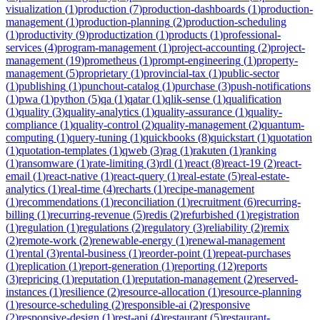
visualization
(
1
)
production
(
7
)
production-dashboards
(
1
)
production-
management
(
1
)
production-planning
(
2
)
production-scheduling
(
1
)
productivity
(
9
)
productization
(
1
)
products
(
1
)
professional-
services
(
4
)
program-management
(
1
)
project-accounting
(
2
)
project-
management
(
19
)
prometheus
(
1
)
prompt-engineering
(
1
)
property-
management
(
5
)
proprietary
(
1
)
provincial-tax
(
1
)
public-sector
(
1
)
publishing
(
1
)
punchout-catalog
(
1
)
purchase
(
3
)
push-notifications
(
1
)
pwa
(
1
)
python
(
5
)
qa
(
1
)
qatar
(
1
)
qlik-sense
(
1
)
qualification
(
1
)
quality
(
3
)
quality-analytics
(
1
)
quality-assurance
(
1
)
quality-
compliance
(
1
)
quality-control
(
2
)
quality-management
(
2
)
quantum-
computing
(
1
)
query-tuning
(
1
)
quickbooks
(
8
)
quickstart
(
1
)
quotation
(
1
)
quotation-templates
(
1
)
qweb
(
3
)
rag
(
1
)
rakuten
(
1
)
ranking
(
1
)
ransomware
(
1
)
rate-limiting
(
3
)
rdl
(
1
)
react
(
8
)
react-19
(
2
)
react-
email
(
1
)
react-native
(
1
)
react-query
(
1
)
real-estate
(
5
)
real-estate-
analytics
(
1
)
real-time
(
4
)
recharts
(
1
)
recipe-management
(
1
)
recommendations
(
1
)
reconciliation
(
1
)
recruitment
(
6
)
recurring-
billing
(
1
)
recurring-revenue
(
5
)
redis
(
2
)
refurbished
(
1
)
registration
(
1
)
regulation
(
1
)
regulations
(
2
)
regulatory
(
3
)
reliability
(
2
)
remix
(
2
)
remote-work
(
2
)
renewable-energy
(
1
)
renewal-management
(
1
)
rental
(
3
)
rental-business
(
1
)
reorder-point
(
1
)
repeat-purchases
(
1
)
replication
(
1
)
report-generation
(
1
)
reporting
(
12
)
reports
(
3
)
repricing
(
1
)
reputation
(
1
)
reputation-management
(
2
)
reserved-
instances
(
1
)
resilience
(
2
)
resource-allocation
(
1
)
resource-planning
(
1
)
resource-scheduling
(
2
)
responsible-ai
(
2
)
responsive
(
2
)
responsive-design
(
1
)
rest-api
(
4
)
restaurant
(
5
)
restaurant-