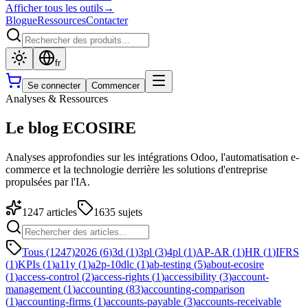
Afficher tous les outils
→
Blogue
Ressources
Contacter
fr
Se connecter
Commencer
Analyses & Ressources
Le blog ECOSIRE
Analyses approfondies sur les intégrations Odoo, l'automatisation e-
commerce et la technologie derrière les solutions d'entreprise
propulsées par l'IA.
1247
articles
1635
sujets
Tous (1247)
2026
(
6
)
3d
(
1
)
3pl
(
3
)
4pl
(
1
)
AP-AR
(
1
)
HR
(
1
)
IFRS
(
1
)
KPIs
(
1
)
a11y
(
1
)
a2p-10dlc
(
1
)
ab-testing
(
5
)
about-ecosire
(
1
)
access-control
(
2
)
access-rights
(
1
)
accessibility
(
3
)
account-
management
(
1
)
accounting
(
83
)
accounting-comparison
(
1
)
accounting-firms
(
1
)
accounts-payable
(
3
)
accounts-receivable