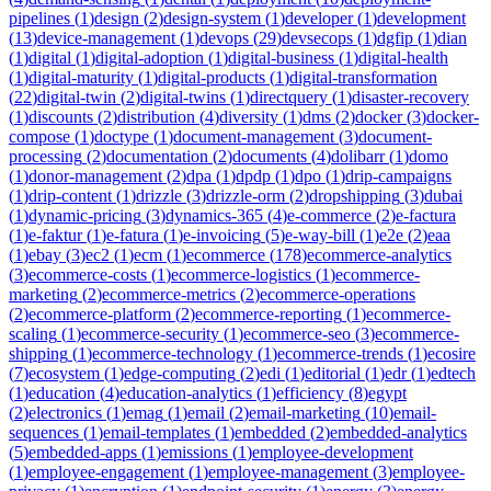
pipelines
(
1
)
design
(
2
)
design-system
(
1
)
developer
(
1
)
development
(
13
)
device-management
(
1
)
devops
(
29
)
devsecops
(
1
)
dgfip
(
1
)
dian
(
1
)
digital
(
1
)
digital-adoption
(
1
)
digital-business
(
1
)
digital-health
(
1
)
digital-maturity
(
1
)
digital-products
(
1
)
digital-transformation
(
22
)
digital-twin
(
2
)
digital-twins
(
1
)
directquery
(
1
)
disaster-recovery
(
1
)
discounts
(
2
)
distribution
(
4
)
diversity
(
1
)
dms
(
2
)
docker
(
3
)
docker-
compose
(
1
)
doctype
(
1
)
document-management
(
3
)
document-
processing
(
2
)
documentation
(
2
)
documents
(
4
)
dolibarr
(
1
)
domo
(
1
)
donor-management
(
2
)
dpa
(
1
)
dpdp
(
1
)
dpo
(
1
)
drip-campaigns
(
1
)
drip-content
(
1
)
drizzle
(
3
)
drizzle-orm
(
2
)
dropshipping
(
3
)
dubai
(
1
)
dynamic-pricing
(
3
)
dynamics-365
(
4
)
e-commerce
(
2
)
e-factura
(
1
)
e-faktur
(
1
)
e-fatura
(
1
)
e-invoicing
(
5
)
e-way-bill
(
1
)
e2e
(
2
)
eaa
(
1
)
ebay
(
3
)
ec2
(
1
)
ecm
(
1
)
ecommerce
(
178
)
ecommerce-analytics
(
3
)
ecommerce-costs
(
1
)
ecommerce-logistics
(
1
)
ecommerce-
marketing
(
2
)
ecommerce-metrics
(
2
)
ecommerce-operations
(
2
)
ecommerce-platform
(
2
)
ecommerce-reporting
(
1
)
ecommerce-
scaling
(
1
)
ecommerce-security
(
1
)
ecommerce-seo
(
3
)
ecommerce-
shipping
(
1
)
ecommerce-technology
(
1
)
ecommerce-trends
(
1
)
ecosire
(
7
)
ecosystem
(
1
)
edge-computing
(
2
)
edi
(
1
)
editorial
(
1
)
edr
(
1
)
edtech
(
1
)
education
(
4
)
education-analytics
(
1
)
efficiency
(
8
)
egypt
(
2
)
electronics
(
1
)
emag
(
1
)
email
(
2
)
email-marketing
(
10
)
email-
sequences
(
1
)
email-templates
(
1
)
embedded
(
2
)
embedded-analytics
(
5
)
embedded-apps
(
1
)
emissions
(
1
)
employee-development
(
1
)
employee-engagement
(
1
)
employee-management
(
3
)
employee-