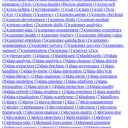
migration
(
2
)
cro
(
2
)
cross-border
(
8
)
cross-platform
(
1
)
cross-sell
(
1
)
cross-selling
(
1
)
cryptography
(
1
)
csat
(
1
)
cspm
(
1
)
csrd
(
3
)
css
(
2
)
csv
(
1
)
culture
(
1
)
currency
(
1
)
custom-agents
(
1
)
custom-checkout
(
1
)
custom-development
(
1
)
custom-fields
(
1
)
custom-module
(
1
)
custom-orders
(
2
)
custom-skills
(
2
)
customer-analytics
(
2
)
customer-data
(
1
)
customer-engagement
(
3
)
customer-experience
(
5
)
customer-health
(
1
)
customer-journey
(
1
)
customer-lifetime-value
(
3
)
customer-retention
(
5
)
customer-satisfaction
(
1
)
customer-
segmentation
(
2
)
customer-service
(
7
)
customer-success
(
5
)
customer-
support
(
7
)
customization
(
5
)
customs
(
1
)
cutover
(
2
)
cx
(
1
)
cybersecurity
(
14
)
daraz
(
1
)
dashboard
(
2
)
dashboards
(
16
)
data
(
5
)
data-analysis
(
3
)
data-analytics
(
3
)
data-cleanup
(
2
)
data-driven
(
3
)
data-extraction
(
2
)
data-fetching
(
1
)
data-governance
(
1
)
data-
handling
(
1
)
data-hygiene
(
1
)
data-integration
(
2
)
data-lifecycle
(
1
)
data-literacy
(
1
)
data-mapping
(
1
)
data-mesh
(
1
)
data-migration
(
8
)
data-modeling
(
5
)
data-pipeline
(
1
)
data-platform
(
2
)
data-
preparation
(
1
)
data-privacy
(
4
)
data-protection
(
14
)
data-quality
(
4
)
data-refresh
(
2
)
data-residency
(
2
)
data-retention
(
1
)
data-transfer
(
4
)
data-visualization
(
5
)
data-warehouse
(
2
)
database
(
7
)
dataflows
(
1
)
datev
(
1
)
dawn
(
1
)
dawn-theme
(
1
)
dax
(
7
)
deal-management
(
1
)
dealer
(
1
)
debugging
(
1
)
decentralized
(
1
)
decision
(
1
)
decision-
framework
(
1
)
decision-making
(
1
)
decision-matrix
(
1
)
decision-tree
(
1
)
decorators
(
1
)
defect-detection
(
1
)
deliverability
(
1
)
delivery
(
1
)
delmiaworks
(
1
)
demand-forecasting
(
3
)
demand-planning
(
4
)
demand-sensing
(
1
)
dental
(
1
)
deployment
(
10
)
deployment-