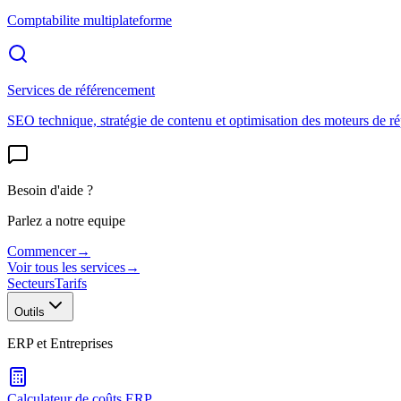
Comptabilite multiplateforme
Services de référencement
SEO technique, stratégie de contenu et optimisation des moteurs de r
Besoin d'aide ?
Parlez a notre equipe
Commencer
→
Voir tous les services
→
Secteurs
Tarifs
Outils
ERP et Entreprises
Calculateur de coûts ERP