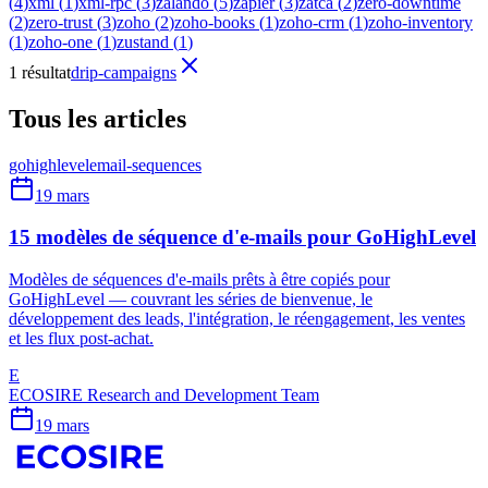
(
4
)
xml
(
1
)
xml-rpc
(
3
)
zalando
(
5
)
zapier
(
3
)
zatca
(
2
)
zero-downtime
(
2
)
zero-trust
(
3
)
zoho
(
2
)
zoho-books
(
1
)
zoho-crm
(
1
)
zoho-inventory
(
1
)
zoho-one
(
1
)
zustand
(
1
)
1 résultat
drip-campaigns
Tous les articles
gohighlevel
email-sequences
19 mars
15 modèles de séquence d'e-mails pour GoHighLevel
Modèles de séquences d'e-mails prêts à être copiés pour
GoHighLevel — couvrant les séries de bienvenue, le
développement des leads, l'intégration, le réengagement, les ventes
et les flux post-achat.
E
ECOSIRE Research and Development Team
19 mars