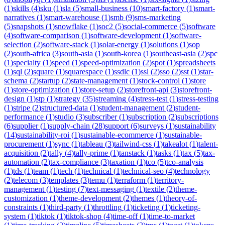
(
1
)
skills
(
4
)
sku
(
1
)
sla
(
5
)
small-business
(
10
)
smart-factory
(
1
)
smart-
narratives
(
1
)
smart-warehouse
(
1
)
smb
(
9
)
sms-marketing
(
5
)
snapshots
(
1
)
snowflake
(
1
)
soc2
(
5
)
social-commerce
(
5
)
software
(
4
)
software-comparison
(
1
)
software-development
(
1
)
software-
selection
(
2
)
software-stack
(
1
)
solar-energy
(
1
)
solutions
(
1
)
sop
(
2
)
south-africa
(
3
)
south-asia
(
1
)
south-korea
(
1
)
southeast-asia
(
2
)
spc
(
1
)
specialty
(
1
)
speed
(
1
)
speed-optimization
(
2
)
spot
(
1
)
spreadsheets
(
1
)
sql
(
2
)
square
(
1
)
squarespace
(
1
)
ssdlc
(
1
)
ssl
(
2
)
sso
(
2
)
sst
(
1
)
star-
schema
(
2
)
startup
(
2
)
state-management
(
1
)
stock-control
(
1
)
store
(
1
)
store-optimization
(
1
)
store-setup
(
2
)
storefront-api
(
3
)
storefront-
design
(
1
)
stp
(
1
)
strategy
(
35
)
streaming
(
4
)
stress-test
(
1
)
stress-testing
(
1
)
stripe
(
2
)
structured-data
(
1
)
student-management
(
2
)
student-
performance
(
1
)
studio
(
3
)
subscriber
(
1
)
subscription
(
2
)
subscriptions
(
6
)
supplier
(
1
)
supply-chain
(
28
)
support
(
6
)
surveys
(
1
)
sustainability
(
14
)
sustainability-roi
(
1
)
sustainable-ecommerce
(
1
)
sustainable-
procurement
(
1
)
sync
(
1
)
tableau
(
3
)
tailwind-css
(
1
)
takealot
(
1
)
talent-
acquisition
(
2
)
tally
(
4
)
tally-prime
(
1
)
tanstack
(
1
)
tasks
(
1
)
tax
(
5
)
tax-
automation
(
2
)
tax-compliance
(
3
)
taxation
(
1
)
tco
(
5
)
tco-analysis
(
1
)
tds
(
1
)
team
(
1
)
tech
(
1
)
technical
(
1
)
technical-seo
(
4
)
technology
(
2
)
telecom
(
3
)
templates
(
3
)
temu
(
1
)
terraform
(
1
)
territory-
management
(
1
)
testing
(
7
)
text-messaging
(
1
)
textile
(
2
)
theme-
customization
(
1
)
theme-development
(
2
)
themes
(
1
)
theory-of-
constraints
(
1
)
third-party
(
1
)
throttling
(
1
)
ticketing
(
1
)
ticketing-
system
(
1
)
tiktok
(
1
)
tiktok-shop
(
4
)
time-off
(
1
)
time-to-market