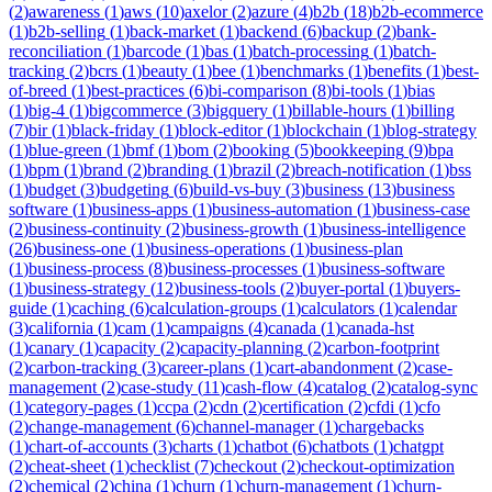
(
2
)
awareness
(
1
)
aws
(
10
)
axelor
(
2
)
azure
(
4
)
b2b
(
18
)
b2b-ecommerce
(
1
)
b2b-selling
(
1
)
back-market
(
1
)
backend
(
6
)
backup
(
2
)
bank-
reconciliation
(
1
)
barcode
(
1
)
bas
(
1
)
batch-processing
(
1
)
batch-
tracking
(
2
)
bcrs
(
1
)
beauty
(
1
)
bee
(
1
)
benchmarks
(
1
)
benefits
(
1
)
best-
of-breed
(
1
)
best-practices
(
6
)
bi-comparison
(
8
)
bi-tools
(
1
)
bias
(
1
)
big-4
(
1
)
bigcommerce
(
3
)
bigquery
(
1
)
billable-hours
(
1
)
billing
(
7
)
bir
(
1
)
black-friday
(
1
)
block-editor
(
1
)
blockchain
(
1
)
blog-strategy
(
1
)
blue-green
(
1
)
bmf
(
1
)
bom
(
2
)
booking
(
5
)
bookkeeping
(
9
)
bpa
(
1
)
bpm
(
1
)
brand
(
2
)
branding
(
1
)
brazil
(
2
)
breach-notification
(
1
)
bss
(
1
)
budget
(
3
)
budgeting
(
6
)
build-vs-buy
(
3
)
business
(
13
)
business
software
(
1
)
business-apps
(
1
)
business-automation
(
1
)
business-case
(
2
)
business-continuity
(
2
)
business-growth
(
1
)
business-intelligence
(
26
)
business-one
(
1
)
business-operations
(
1
)
business-plan
(
1
)
business-process
(
8
)
business-processes
(
1
)
business-software
(
1
)
business-strategy
(
12
)
business-tools
(
2
)
buyer-portal
(
1
)
buyers-
guide
(
1
)
caching
(
6
)
calculation-groups
(
1
)
calculators
(
1
)
calendar
(
3
)
california
(
1
)
cam
(
1
)
campaigns
(
4
)
canada
(
1
)
canada-hst
(
1
)
canary
(
1
)
capacity
(
2
)
capacity-planning
(
2
)
carbon-footprint
(
2
)
carbon-tracking
(
3
)
career-plans
(
1
)
cart-abandonment
(
2
)
case-
management
(
2
)
case-study
(
11
)
cash-flow
(
4
)
catalog
(
2
)
catalog-sync
(
1
)
category-pages
(
1
)
ccpa
(
2
)
cdn
(
2
)
certification
(
2
)
cfdi
(
1
)
cfo
(
2
)
change-management
(
6
)
channel-manager
(
1
)
chargebacks
(
1
)
chart-of-accounts
(
3
)
charts
(
1
)
chatbot
(
6
)
chatbots
(
1
)
chatgpt
(
2
)
cheat-sheet
(
1
)
checklist
(
7
)
checkout
(
2
)
checkout-optimization
(
2
)
chemical
(
2
)
china
(
1
)
churn
(
1
)
churn-management
(
1
)
churn-