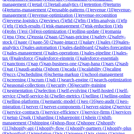
management
(
1
)
retail
(
13
)
retail-analytics
(
1
)
retention
(
9
)
returns
(
4
)
returns-management
(
2
)
reusable-patterns
(
1
)
revenue
(
10
)
revenue-
management
(
1
)
revenue-optimization
(
1
)
revenue-recognition
(
5
)
reverse-logistics
(
2
)
reviews
(
5
)
rfid
(
2
)
rfm
(
1
)
rfm-analysis
(
1
)
rfp
(
1
)
rfq
(
1
)
rich-results
(
1
)
risk-management
(
7
)
risk-reduction
(
1
)
rls
(
4
)
rohs
(
1
)
roi
(
34
)
roi-optimization
(
1
)
rolling-update
(
1
)
romania
(
1
)
rpa
(
3
)
rsc
(
2
)
russia
(
2
)
saas
(
25
)
saas-pricing
(
1
)
safety
(
2
)
safety-
stock
(
1
)
sage
(
1
)
sage-50
(
2
)
sage-intacct
(
1
)
salary
(
1
)
sales
(
19
)
sales-
analytics
(
3
)
sales-automation
(
1
)
sales-dashboard
(
2
)
sales-forecasting
(
1
)
sales-management
(
1
)
sales-operations
(
1
)
sales-pipeline
(
1
)
sales-
tax
(
8
)
salesforce
(
5
)
salesforce-einstein
(
1
)
salesforce-essentials
(
1
)
sanctions
(
1
)
sap
(
5
)
sap-business-one
(
2
)
sap-hana
(
1
)
sars
(
2
)
sasb
(
1
)
sat
(
1
)
saudi-arabia
(
3
)
sbom
(
1
)
scada
(
1
)
scalability
(
3
)
scaling
(
9
)
sccs
(
2
)
scheduling
(
6
)
schema-markup
(
1
)
school-management
(
1
)
screening
(
1
)
scrum
(
1
)
sdi
(
1
)
search-engine
(
1
)
search-optimization
(
2
)
seasonal-collections
(
1
)
security
(
36
)
security-training
(
1
)
segmentation
(
2
)
selection
(
1
)
self-evolving
(
1
)
self-hosted
(
1
)
self-
service
(
2
)
self-service-bi
(
2
)
seller-metrics
(
1
)
selling
(
1
)
selling-online
(
1
)
selling-platforms
(
1
)
semantic-model
(
1
)
seo
(
16
)
seo-audit
(
1
)
seo-
migration
(
1
)
server
(
1
)
server-components
(
1
)
server-sizing
(
2
)
service
(
1
)
service-contracts
(
1
)
service-efficiency
(
1
)
service-firms
(
1
)
services
(
1
)
setup
(
2
)
sgk
(
1
)
sharding
(
1
)
sharepoint
(
1
)
shein
(
1
)
shift-
management
(
3
)
shipping
(
4
)
shop-floor
(
2
)
shopee
(
2
)
shopify
(
113
)
shopify-api
(
1
)
shopify-flow
(
1
)
shopify-partners
(
1
)
shopify-plus
(
8
)
shopifyql
(
1
)
simulation
(
3
)
sis
(
1
)
sisense
(
1
)
six-sigma
(
1
)
sizing