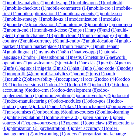
(
1
)
mobile-analytics
(
1
)
mobile-app
(
1
)
mobile-apps
(
1
)
mobile-bi
(
1
)
mobile-checkout
(
1
)
mobile-commerce
(
14
)
mobile-cro
(
1
)
mobile-
first
(
1
)
mobile-optimization
(
1
)
mobile-payments
(
1
)
mobile-seo
(
1
)
mobile-strategy
(
1
)
mobile-ux
(
1
)
modernization
(
1
)
modules
(
2
)
monday
(
3
)
monetization
(
2
)
monitoring
(
8
)
monolith
(
1
)
monorepo
(
2
)
month-end
(
1
)
month-end-close
(
2
)
mps
(
1
)
mrp
(
6
)
mtd
(
1
)
multi-
agent
(
5
)
multi-channel
(
13
)
multi-cloud
(
1
)
multi-company
(
3
)
multi-
country
(
2
)
multi-currency
(
6
)
multi-entity
(
2
)
multi-location
(
4
)
multi-
market
(
1
)
multi-marketplace
(
1
)
multi-tenancy
(
1
)
multi-tenant
(
4
)
multilingual
(
1
)
myinvois
(
1
)
n8n
(
1
)
native-app
(
1
)
natural-
language
(
2
)
ndpr
(
1
)
nearshoring
(
1
)
nestjs
(
5
)
netsuite
(
5
)
network-
operations
(
1
)
new-features
(
3
)
next-intl
(
1
)
next-js
(
1
)
nextjs
(
4
)
nexus
(
2
)
nfe
(
1
)
nginx
(
1
)
nigeria
(
3
)
nis2
(
1
)
nist
(
1
)
nlp
(
1
)
no-code
(
6
)
nodejs
(
1
)
nonprofit
(
4
)
nonprofit-analytics
(
1
)
noon
(
2
)
nps
(
1
)
oauth
(
1
)
oauth2
(
2
)
observability
(
4
)
occupancy
(
1
)
ocr
(
2
)
odoo
(
446
)
odoo
19
(
1
)
odoo versions
(
1
)
odoo-17
(
1
)
odoo-18
(
1
)
odoo-19
(
16
)
odoo-
accounting
(
6
)
odoo-crm
(
5
)
odoo-development
(
8
)
odoo-
implementation
(
1
)
odoo-integration
(
1
)
odoo-inventory
(
5
)
odoo-iot
(
1
)
odoo-manufacturing
(
4
)
odoo-modules
(
1
)
odoo-pos
(
1
)
odoo-
studio
(
1
)
oee
(
2
)
ofbiz
(
1
)
oidc
(
2
)
okrs
(
1
)
omnichannel
(
4
)
on-premise
(
1
)
on-premises
(
1
)
onboarding
(
6
)
online-courses
(
2
)
online-learning
(
2
)
online-reputation
(
1
)
online-store-2.0
(
1
)
open-source
(
6
)
open-
source-bi
(
1
)
open-source-erp
(
13
)
openai
(
1
)
openclaw
(
85
)
operations
(
6
)
optimization
(
21
)
orchestration
(
6
)
order-accuracy
(
1
)
order-
management
(
2
)
order-routing
(
1
)
orders
(
1
)
organizational-change