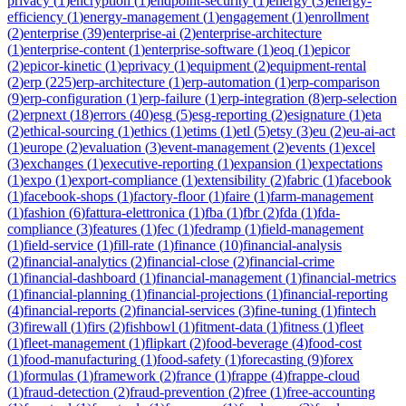
privacy
(
1
)
encryption
(
1
)
endpoint-security
(
1
)
energy
(
3
)
energy-
efficiency
(
1
)
energy-management
(
1
)
engagement
(
1
)
enrollment
(
2
)
enterprise
(
39
)
enterprise-ai
(
2
)
enterprise-architecture
(
1
)
enterprise-content
(
1
)
enterprise-software
(
1
)
eoq
(
1
)
epicor
(
2
)
epicor-kinetic
(
1
)
eprivacy
(
1
)
equipment
(
2
)
equipment-rental
(
2
)
erp
(
225
)
erp-architecture
(
1
)
erp-automation
(
1
)
erp-comparison
(
9
)
erp-configuration
(
1
)
erp-failure
(
1
)
erp-integration
(
8
)
erp-selection
(
2
)
erpnext
(
18
)
errors
(
40
)
esg
(
5
)
esg-reporting
(
2
)
esignature
(
1
)
eta
(
2
)
ethical-sourcing
(
1
)
ethics
(
1
)
etims
(
1
)
etl
(
5
)
etsy
(
3
)
eu
(
2
)
eu-ai-act
(
1
)
europe
(
2
)
evaluation
(
3
)
event-management
(
2
)
events
(
1
)
excel
(
3
)
exchanges
(
1
)
executive-reporting
(
1
)
expansion
(
1
)
expectations
(
1
)
expo
(
1
)
export-compliance
(
1
)
extensibility
(
2
)
fabric
(
1
)
facebook
(
1
)
facebook-shops
(
1
)
factory-floor
(
1
)
faire
(
1
)
farm-management
(
1
)
fashion
(
6
)
fattura-elettronica
(
1
)
fba
(
1
)
fbr
(
2
)
fda
(
1
)
fda-
compliance
(
3
)
features
(
1
)
fec
(
1
)
fedramp
(
1
)
field-management
(
1
)
field-service
(
1
)
fill-rate
(
1
)
finance
(
10
)
financial-analysis
(
2
)
financial-analytics
(
2
)
financial-close
(
2
)
financial-crime
(
1
)
financial-dashboard
(
1
)
financial-management
(
1
)
financial-metrics
(
1
)
financial-planning
(
1
)
financial-projections
(
1
)
financial-reporting
(
4
)
financial-reports
(
2
)
financial-services
(
3
)
fine-tuning
(
1
)
fintech
(
3
)
firewall
(
1
)
firs
(
2
)
fishbowl
(
1
)
fitment-data
(
1
)
fitness
(
1
)
fleet
(
1
)
fleet-management
(
1
)
flipkart
(
2
)
food-beverage
(
4
)
food-cost
(
1
)
food-manufacturing
(
1
)
food-safety
(
1
)
forecasting
(
9
)
forex
(
1
)
formulas
(
1
)
framework
(
2
)
france
(
1
)
frappe
(
4
)
frappe-cloud
(
1
)
fraud-detection
(
2
)
fraud-prevention
(
2
)
free
(
1
)
free-accounting