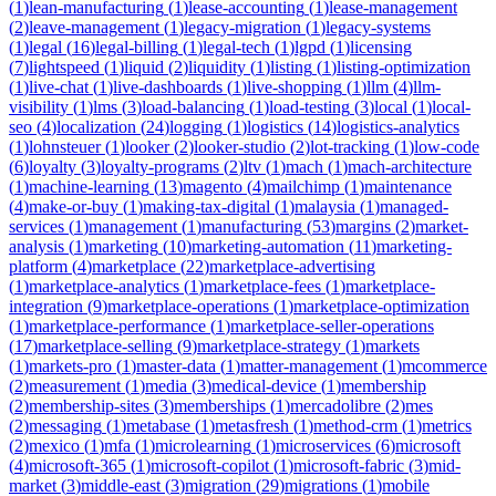
(
1
)
lean-manufacturing
(
1
)
lease-accounting
(
1
)
lease-management
(
2
)
leave-management
(
1
)
legacy-migration
(
1
)
legacy-systems
(
1
)
legal
(
16
)
legal-billing
(
1
)
legal-tech
(
1
)
lgpd
(
1
)
licensing
(
7
)
lightspeed
(
1
)
liquid
(
2
)
liquidity
(
1
)
listing
(
1
)
listing-optimization
(
1
)
live-chat
(
1
)
live-dashboards
(
1
)
live-shopping
(
1
)
llm
(
4
)
llm-
visibility
(
1
)
lms
(
3
)
load-balancing
(
1
)
load-testing
(
3
)
local
(
1
)
local-
seo
(
4
)
localization
(
24
)
logging
(
1
)
logistics
(
14
)
logistics-analytics
(
1
)
lohnsteuer
(
1
)
looker
(
2
)
looker-studio
(
2
)
lot-tracking
(
1
)
low-code
(
6
)
loyalty
(
3
)
loyalty-programs
(
2
)
ltv
(
1
)
mach
(
1
)
mach-architecture
(
1
)
machine-learning
(
13
)
magento
(
4
)
mailchimp
(
1
)
maintenance
(
4
)
make-or-buy
(
1
)
making-tax-digital
(
1
)
malaysia
(
1
)
managed-
services
(
1
)
management
(
1
)
manufacturing
(
53
)
margins
(
2
)
market-
analysis
(
1
)
marketing
(
10
)
marketing-automation
(
11
)
marketing-
platform
(
4
)
marketplace
(
22
)
marketplace-advertising
(
1
)
marketplace-analytics
(
1
)
marketplace-fees
(
1
)
marketplace-
integration
(
9
)
marketplace-operations
(
1
)
marketplace-optimization
(
1
)
marketplace-performance
(
1
)
marketplace-seller-operations
(
17
)
marketplace-selling
(
9
)
marketplace-strategy
(
1
)
markets
(
1
)
markets-pro
(
1
)
master-data
(
1
)
matter-management
(
1
)
mcommerce
(
2
)
measurement
(
1
)
media
(
3
)
medical-device
(
1
)
membership
(
2
)
membership-sites
(
3
)
memberships
(
1
)
mercadolibre
(
2
)
mes
(
2
)
messaging
(
1
)
metabase
(
1
)
metasfresh
(
1
)
method-crm
(
1
)
metrics
(
2
)
mexico
(
1
)
mfa
(
1
)
microlearning
(
1
)
microservices
(
6
)
microsoft
(
4
)
microsoft-365
(
1
)
microsoft-copilot
(
1
)
microsoft-fabric
(
3
)
mid-
market
(
3
)
middle-east
(
3
)
migration
(
29
)
migrations
(
1
)
mobile