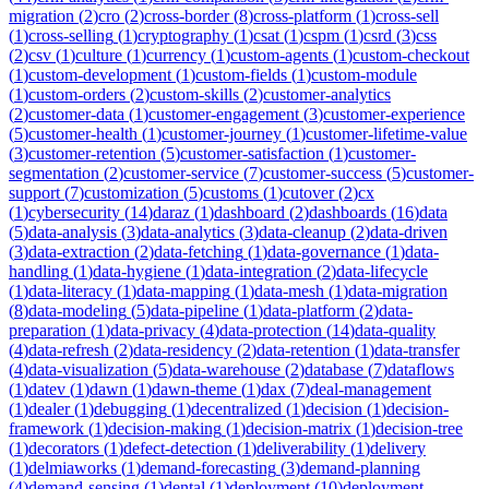
migration
(
2
)
cro
(
2
)
cross-border
(
8
)
cross-platform
(
1
)
cross-sell
(
1
)
cross-selling
(
1
)
cryptography
(
1
)
csat
(
1
)
cspm
(
1
)
csrd
(
3
)
css
(
2
)
csv
(
1
)
culture
(
1
)
currency
(
1
)
custom-agents
(
1
)
custom-checkout
(
1
)
custom-development
(
1
)
custom-fields
(
1
)
custom-module
(
1
)
custom-orders
(
2
)
custom-skills
(
2
)
customer-analytics
(
2
)
customer-data
(
1
)
customer-engagement
(
3
)
customer-experience
(
5
)
customer-health
(
1
)
customer-journey
(
1
)
customer-lifetime-value
(
3
)
customer-retention
(
5
)
customer-satisfaction
(
1
)
customer-
segmentation
(
2
)
customer-service
(
7
)
customer-success
(
5
)
customer-
support
(
7
)
customization
(
5
)
customs
(
1
)
cutover
(
2
)
cx
(
1
)
cybersecurity
(
14
)
daraz
(
1
)
dashboard
(
2
)
dashboards
(
16
)
data
(
5
)
data-analysis
(
3
)
data-analytics
(
3
)
data-cleanup
(
2
)
data-driven
(
3
)
data-extraction
(
2
)
data-fetching
(
1
)
data-governance
(
1
)
data-
handling
(
1
)
data-hygiene
(
1
)
data-integration
(
2
)
data-lifecycle
(
1
)
data-literacy
(
1
)
data-mapping
(
1
)
data-mesh
(
1
)
data-migration
(
8
)
data-modeling
(
5
)
data-pipeline
(
1
)
data-platform
(
2
)
data-
preparation
(
1
)
data-privacy
(
4
)
data-protection
(
14
)
data-quality
(
4
)
data-refresh
(
2
)
data-residency
(
2
)
data-retention
(
1
)
data-transfer
(
4
)
data-visualization
(
5
)
data-warehouse
(
2
)
database
(
7
)
dataflows
(
1
)
datev
(
1
)
dawn
(
1
)
dawn-theme
(
1
)
dax
(
7
)
deal-management
(
1
)
dealer
(
1
)
debugging
(
1
)
decentralized
(
1
)
decision
(
1
)
decision-
framework
(
1
)
decision-making
(
1
)
decision-matrix
(
1
)
decision-tree
(
1
)
decorators
(
1
)
defect-detection
(
1
)
deliverability
(
1
)
delivery
(
1
)
delmiaworks
(
1
)
demand-forecasting
(
3
)
demand-planning
(
4
)
demand-sensing
(
1
)
dental
(
1
)
deployment
(
10
)
deployment-