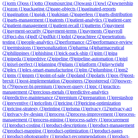
(
1
)
orm
(
3
)
oss
(
1
)
otto
(
3
)
outsourcing
(
3
)
owasp
(
1
)
owl
(
2
)
ownership
(
1
)
ozon
(
1
)
packaging
(
2
)
page-objects
(
1
)
paginated-reports
(
1
)
pagination
(
1
)
pajak
(
1
)
pakistan
(
2
)
paperless
(
1
)
parts-distribution
(
1
)
parts-management
(
1
)
patents
(
1
)
patient-analytics
(
1
)
patient-care
(
2
)
patient-management
(
1
)
patient-recall
(
1
)
patterns
(
5
)
payment
(
1
)
payment-security
(
2
)
payment-terms
(
1
)
payments
(
5
)
payroll
(
18
)
pci-dss
(
4
)
pdf
(
2
)
pdfkit
(
1
)
pdpl
(
2
)
peachtree
(
2
)
penetration-
testing
(
1
)
people-analytics
(
2
)
performance
(
25
)
performance-review
(
1
)
permissions
(
1
)
personalization
(
5
)
pharma
(
4
)
pharmaceutical
(
2
)
philippines
(
1
)
phishing
(
1
)
pick-pack-ship
(
1
)
pim
(
1
)
pipa
(
1
)
pipeda
(
1
)
pipedrive
(
2
)
pipeline
(
9
)
pipeline-automation
(
1
)
pipl
(
1
)
pixel-perfect
(
1
)
planning
(
9
)
plans
(
1
)
platform
(
3
)
playwright
(
2
)
plex
(
1
)
plex-smart-manufacturing
(
1
)
plm
(
2
)
plumbing
(
1
)
pm2
(
1
)
pms
(
1
)
pnpm
(
1
)
point-of-sale
(
3
)
poland
(
3
)
polaris
(
1
)
pos
(
9
)
post-
brexit
(
1
)
post-implementation
(
2
)
postgres
(
2
)
postgresql
(
10
)
power-
bi
(
79
)
power-bi-premium
(
1
)
power-query
(
1
)
ppc
(
1
)
practice-
management
(
2
)
precious-metals
(
1
)
predictive-analytics
(
4
)
predictive-maintenance
(
2
)
premium
(
2
)
preparation
(
1
)
prestashop
(
1
)
preventive
(
1
)
pricelists
(
1
)
pricing
(
19
)
pricing-optimization
(
1
)
pricing-strategy
(
3
)
printing
(
1
)
prisma
(
1
)
privacy
(
12
)
privacy-act
(
1
)
privacy-by-design
(
1
)
process
(
2
)
process-improvement
(
1
)
process-
management
(
1
)
process-mining
(
1
)
process-safety
(
1
)
procurement
(
11
)
product-costing
(
1
)
product-descriptions
(
1
)
product-management
(
2
)
product-mapping
(
1
)
product-optimization
(
1
)
product-pages
(
1
)
product-photography
(
1
)
product-recommendations
(
1
)
product-