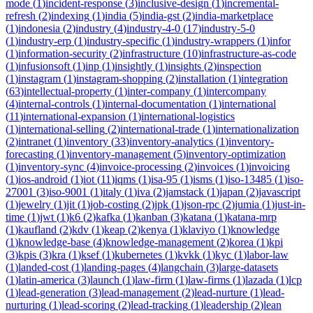
mode
(
1
)
incident-response
(
3
)
inclusive-design
(
1
)
incremental-
refresh
(
2
)
indexing
(
1
)
india
(
5
)
india-gst
(
2
)
india-marketplace
(
1
)
indonesia
(
2
)
industry
(
4
)
industry-4-0
(
17
)
industry-5-0
(
1
)
industry-erp
(
1
)
industry-specific
(
1
)
industry-wrappers
(
1
)
infor
(
1
)
information-security
(
2
)
infrastructure
(
10
)
infrastructure-as-code
(
1
)
infusionsoft
(
1
)
inp
(
1
)
insightly
(
1
)
insights
(
2
)
inspection
(
1
)
instagram
(
1
)
instagram-shopping
(
2
)
installation
(
1
)
integration
(
63
)
intellectual-property
(
1
)
inter-company
(
1
)
intercompany
(
4
)
internal-controls
(
1
)
internal-documentation
(
1
)
international
(
11
)
international-expansion
(
1
)
international-logistics
(
1
)
international-selling
(
2
)
international-trade
(
1
)
internationalization
(
2
)
intranet
(
1
)
inventory
(
33
)
inventory-analytics
(
1
)
inventory-
forecasting
(
1
)
inventory-management
(
5
)
inventory-optimization
(
1
)
inventory-sync
(
4
)
invoice-processing
(
2
)
invoices
(
1
)
invoicing
(
1
)
ios-android
(
1
)
iot
(
11
)
iqms
(
1
)
isa-95
(
1
)
isms
(
1
)
iso-13485
(
1
)
iso-
27001
(
3
)
iso-9001
(
1
)
italy
(
1
)
iva
(
2
)
jamstack
(
1
)
japan
(
2
)
javascript
(
1
)
jewelry
(
1
)
jit
(
1
)
job-costing
(
2
)
jpk
(
1
)
json-rpc
(
2
)
jumia
(
1
)
just-in-
time
(
1
)
jwt
(
1
)
k6
(
2
)
kafka
(
1
)
kanban
(
3
)
katana
(
1
)
katana-mrp
(
1
)
kaufland
(
2
)
kdv
(
1
)
keap
(
2
)
kenya
(
1
)
klaviyo
(
1
)
knowledge
(
1
)
knowledge-base
(
4
)
knowledge-management
(
2
)
korea
(
1
)
kpi
(
3
)
kpis
(
3
)
kra
(
1
)
ksef
(
1
)
kubernetes
(
1
)
kvkk
(
1
)
kyc
(
1
)
labor-law
(
1
)
landed-cost
(
1
)
landing-pages
(
4
)
langchain
(
3
)
large-datasets
(
1
)
latin-america
(
3
)
launch
(
1
)
law-firm
(
1
)
law-firms
(
1
)
lazada
(
1
)
lcp
(
1
)
lead-generation
(
3
)
lead-management
(
2
)
lead-nurture
(
1
)
lead-
nurturing
(
1
)
lead-scoring
(
2
)
lead-tracking
(
1
)
leadership
(
2
)
lean