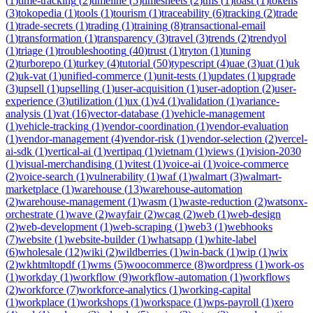
(
1
)
time-tracking
(
2
)
timeline
(
5
)
timesheets
(
2
)
tms
(
1
)
toast
(
1
)
tokens
(
3
)
tokopedia
(
1
)
tools
(
1
)
tourism
(
1
)
traceability
(
6
)
tracking
(
2
)
trade
(
1
)
trade-secrets
(
1
)
trading
(
1
)
training
(
8
)
transactional-email
(
1
)
transformation
(
1
)
transparency
(
3
)
travel
(
3
)
trends
(
2
)
trendyol
(
1
)
triage
(
1
)
troubleshooting
(
40
)
trust
(
1
)
tryton
(
1
)
tuning
(
2
)
turborepo
(
1
)
turkey
(
4
)
tutorial
(
50
)
typescript
(
4
)
uae
(
3
)
uat
(
1
)
uk
(
2
)
uk-vat
(
1
)
unified-commerce
(
1
)
unit-tests
(
1
)
updates
(
1
)
upgrade
(
3
)
upsell
(
1
)
upselling
(
1
)
user-acquisition
(
1
)
user-adoption
(
2
)
user-
experience
(
3
)
utilization
(
1
)
ux
(
1
)
v4
(
1
)
validation
(
1
)
variance-
analysis
(
1
)
vat
(
16
)
vector-database
(
1
)
vehicle-management
(
1
)
vehicle-tracking
(
1
)
vendor-coordination
(
1
)
vendor-evaluation
(
1
)
vendor-management
(
4
)
vendor-risk
(
1
)
vendor-selection
(
2
)
vercel-
ai-sdk
(
1
)
vertical-ai
(
1
)
vertipaq
(
1
)
vietnam
(
1
)
views
(
1
)
vision-2030
(
1
)
visual-merchandising
(
1
)
vitest
(
1
)
voice-ai
(
1
)
voice-commerce
(
2
)
voice-search
(
1
)
vulnerability
(
1
)
waf
(
1
)
walmart
(
3
)
walmart-
marketplace
(
1
)
warehouse
(
13
)
warehouse-automation
(
2
)
warehouse-management
(
1
)
wasm
(
1
)
waste-reduction
(
2
)
watsonx-
orchestrate
(
1
)
wave
(
2
)
wayfair
(
2
)
wcag
(
2
)
web
(
1
)
web-design
(
2
)
web-development
(
1
)
web-scraping
(
1
)
web3
(
1
)
webhooks
(
7
)
website
(
1
)
website-builder
(
1
)
whatsapp
(
1
)
white-label
(
6
)
wholesale
(
12
)
wiki
(
2
)
wildberries
(
1
)
win-back
(
1
)
wip
(
1
)
wix
(
2
)
wkhtmltopdf
(
1
)
wms
(
5
)
woocommerce
(
8
)
wordpress
(
1
)
work-os
(
1
)
workday
(
1
)
workflow
(
9
)
workflow-automation
(
1
)
workflows
(
2
)
workforce
(
7
)
workforce-analytics
(
1
)
working-capital
(
1
)
workplace
(
1
)
workshops
(
1
)
workspace
(
1
)
wps-payroll
(
1
)
xero