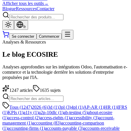
Afficher tous les outils
→
Blogue
Ressources
Contacter
fr
Se connecter
Commencer
Analyses & Ressources
Le blog ECOSIRE
Analyses approfondies sur les intégrations Odoo, l'automatisation e-
commerce et la technologie derrière les solutions d'entreprise
propulsées par l'IA.
1247
articles
1635
sujets
Tous (1247)
2026
(
6
)
3d
(
1
)
3pl
(
3
)
4pl
(
1
)
AP-AR
(
1
)
HR
(
1
)
IFRS
(
1
)
KPIs
(
1
)
a11y
(
1
)
a2p-10dlc
(
1
)
ab-testing
(
5
)
about-ecosire
(
1
)
access-control
(
2
)
access-rights
(
1
)
accessibility
(
3
)
account-
management
(
1
)
accounting
(
83
)
accounting-comparison
(
1
)
accounting-firms
(
1
)
accounts-payable
(
3
)
accounts-receivable