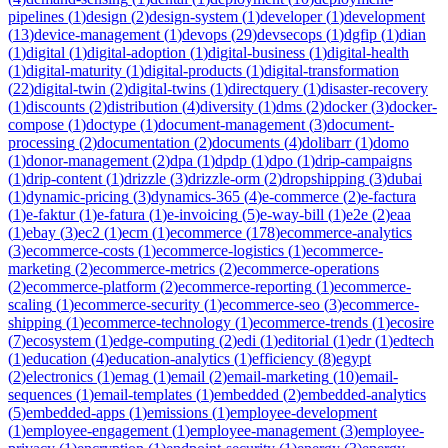
pipelines
(
1
)
design
(
2
)
design-system
(
1
)
developer
(
1
)
development
(
13
)
device-management
(
1
)
devops
(
29
)
devsecops
(
1
)
dgfip
(
1
)
dian
(
1
)
digital
(
1
)
digital-adoption
(
1
)
digital-business
(
1
)
digital-health
(
1
)
digital-maturity
(
1
)
digital-products
(
1
)
digital-transformation
(
22
)
digital-twin
(
2
)
digital-twins
(
1
)
directquery
(
1
)
disaster-recovery
(
1
)
discounts
(
2
)
distribution
(
4
)
diversity
(
1
)
dms
(
2
)
docker
(
3
)
docker-
compose
(
1
)
doctype
(
1
)
document-management
(
3
)
document-
processing
(
2
)
documentation
(
2
)
documents
(
4
)
dolibarr
(
1
)
domo
(
1
)
donor-management
(
2
)
dpa
(
1
)
dpdp
(
1
)
dpo
(
1
)
drip-campaigns
(
1
)
drip-content
(
1
)
drizzle
(
3
)
drizzle-orm
(
2
)
dropshipping
(
3
)
dubai
(
1
)
dynamic-pricing
(
3
)
dynamics-365
(
4
)
e-commerce
(
2
)
e-factura
(
1
)
e-faktur
(
1
)
e-fatura
(
1
)
e-invoicing
(
5
)
e-way-bill
(
1
)
e2e
(
2
)
eaa
(
1
)
ebay
(
3
)
ec2
(
1
)
ecm
(
1
)
ecommerce
(
178
)
ecommerce-analytics
(
3
)
ecommerce-costs
(
1
)
ecommerce-logistics
(
1
)
ecommerce-
marketing
(
2
)
ecommerce-metrics
(
2
)
ecommerce-operations
(
2
)
ecommerce-platform
(
2
)
ecommerce-reporting
(
1
)
ecommerce-
scaling
(
1
)
ecommerce-security
(
1
)
ecommerce-seo
(
3
)
ecommerce-
shipping
(
1
)
ecommerce-technology
(
1
)
ecommerce-trends
(
1
)
ecosire
(
7
)
ecosystem
(
1
)
edge-computing
(
2
)
edi
(
1
)
editorial
(
1
)
edr
(
1
)
edtech
(
1
)
education
(
4
)
education-analytics
(
1
)
efficiency
(
8
)
egypt
(
2
)
electronics
(
1
)
emag
(
1
)
email
(
2
)
email-marketing
(
10
)
email-
sequences
(
1
)
email-templates
(
1
)
embedded
(
2
)
embedded-analytics
(
5
)
embedded-apps
(
1
)
emissions
(
1
)
employee-development
(
1
)
employee-engagement
(
1
)
employee-management
(
3
)
employee-