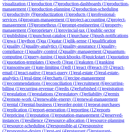
visualization
(
1
)
production
(
7
)
production-dashboards
(
1
)
production-
management
(
1
)
production-planning
(
2
)
production-scheduling
(
1
)
productivity
(
9
)
productization
(
1
)
products
(
1
)
professional-
services
(
4
)
program-management
(
1
)
project-accounting
(
2
)
project-
management
(
19
)
prometheus
(
1
)
prompt-engineering
(
1
)
property-
management
(
5
)
proprietary
(
1
)
provincial-tax
(
1
)
public-sector
(
1
)
publishing
(
1
)
punchout-catalog
(
1
)
purchase
(
3
)
push-notifications
(
1
)
pwa
(
1
)
python
(
5
)
qa
(
1
)
qatar
(
1
)
qlik-sense
(
1
)
qualification
(
1
)
quality
(
3
)
quality-analytics
(
1
)
quality-assurance
(
1
)
quality-
compliance
(
1
)
quality-control
(
2
)
quality-management
(
2
)
quantum-
computing
(
1
)
query-tuning
(
1
)
quickbooks
(
8
)
quickstart
(
1
)
quotation
(
1
)
quotation-templates
(
1
)
qweb
(
3
)
rag
(
1
)
rakuten
(
1
)
ranking
(
1
)
ransomware
(
1
)
rate-limiting
(
3
)
rdl
(
1
)
react
(
8
)
react-19
(
2
)
react-
email
(
1
)
react-native
(
1
)
react-query
(
1
)
real-estate
(
5
)
real-estate-
analytics
(
1
)
real-time
(
4
)
recharts
(
1
)
recipe-management
(
1
)
recommendations
(
1
)
reconciliation
(
1
)
recruitment
(
6
)
recurring-
billing
(
1
)
recurring-revenue
(
5
)
redis
(
2
)
refurbished
(
1
)
registration
(
1
)
regulation
(
1
)
regulations
(
2
)
regulatory
(
3
)
reliability
(
2
)
remix
(
2
)
remote-work
(
2
)
renewable-energy
(
1
)
renewal-management
(
1
)
rental
(
3
)
rental-business
(
1
)
reorder-point
(
1
)
repeat-purchases
(
1
)
replication
(
1
)
report-generation
(
1
)
reporting
(
12
)
reports
(
3
)
repricing
(
1
)
reputation
(
1
)
reputation-management
(
2
)
reserved-
instances
(
1
)
resilience
(
2
)
resource-allocation
(
1
)
resource-planning
(
1
)
resource-scheduling
(
2
)
responsible-ai
(
2
)
responsive
(
2
)
responsive-design
(
1
)
rest-api
(
4
)
restaurant
(
5
)
restaurant-