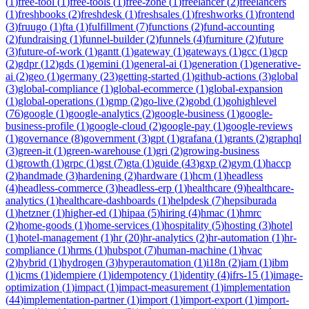
(
1
)
free-tool
(
1
)
free-tools
(
1
)
free-zone
(
1
)
freelancer
(
2
)
freelancers
(
1
)
freshbooks
(
2
)
freshdesk
(
1
)
freshsales
(
1
)
freshworks
(
1
)
frontend
(
3
)
fruugo
(
1
)
fta
(
1
)
fulfillment
(
7
)
functions
(
2
)
fund-accounting
(
2
)
fundraising
(
1
)
funnel-builder
(
2
)
funnels
(
4
)
furniture
(
2
)
future
(
3
)
future-of-work
(
1
)
gantt
(
1
)
gateway
(
1
)
gateways
(
1
)
gcc
(
1
)
gcp
(
2
)
gdpr
(
12
)
gds
(
1
)
gemini
(
1
)
general-ai
(
1
)
generation
(
1
)
generative-
ai
(
2
)
geo
(
1
)
germany
(
23
)
getting-started
(
1
)
github-actions
(
3
)
global
(
3
)
global-compliance
(
1
)
global-ecommerce
(
1
)
global-expansion
(
1
)
global-operations
(
1
)
gmp
(
2
)
go-live
(
2
)
gobd
(
1
)
gohighlevel
(
76
)
google
(
1
)
google-analytics
(
2
)
google-business
(
1
)
google-
business-profile
(
1
)
google-cloud
(
2
)
google-pay
(
1
)
google-reviews
(
1
)
governance
(
8
)
government
(
3
)
gpt
(
1
)
grafana
(
1
)
grants
(
2
)
graphql
(
3
)
green-it
(
1
)
green-warehouse
(
1
)
gri
(
2
)
growing-business
(
1
)
growth
(
1
)
grpc
(
1
)
gst
(
7
)
gta
(
1
)
guide
(
43
)
gxp
(
2
)
gym
(
1
)
haccp
(
2
)
handmade
(
3
)
hardening
(
2
)
hardware
(
1
)
hcm
(
1
)
headless
(
4
)
headless-commerce
(
3
)
headless-erp
(
1
)
healthcare
(
9
)
healthcare-
analytics
(
1
)
healthcare-dashboards
(
1
)
helpdesk
(
7
)
hepsiburada
(
1
)
hetzner
(
1
)
higher-ed
(
1
)
hipaa
(
5
)
hiring
(
4
)
hmac
(
1
)
hmrc
(
2
)
home-goods
(
1
)
home-services
(
1
)
hospitality
(
5
)
hosting
(
3
)
hotel
(
1
)
hotel-management
(
1
)
hr
(
20
)
hr-analytics
(
2
)
hr-automation
(
1
)
hr-
compliance
(
1
)
hrms
(
1
)
hubspot
(
7
)
human-machine
(
1
)
hvac
(
2
)
hybrid
(
1
)
hydrogen
(
3
)
hyperautomation
(
1
)
i18n
(
2
)
iam
(
1
)
ibm
(
1
)
icms
(
1
)
idempiere
(
1
)
idempotency
(
1
)
identity
(
4
)
ifrs-15
(
1
)
image-
optimization
(
1
)
impact
(
1
)
impact-measurement
(
1
)
implementation
(
44
)
implementation-partner
(
1
)
import
(
1
)
import-export
(
1
)
import-