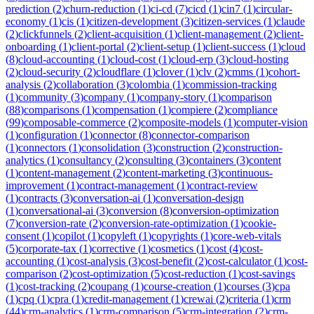
prediction
(
2
)
churn-reduction
(
1
)
ci-cd
(
7
)
cicd
(
1
)
cin7
(
1
)
circular-
economy
(
1
)
cis
(
1
)
citizen-development
(
3
)
citizen-services
(
1
)
claude
(
2
)
clickfunnels
(
2
)
client-acquisition
(
1
)
client-management
(
2
)
client-
onboarding
(
1
)
client-portal
(
2
)
client-setup
(
1
)
client-success
(
1
)
cloud
(
8
)
cloud-accounting
(
1
)
cloud-cost
(
1
)
cloud-erp
(
3
)
cloud-hosting
(
2
)
cloud-security
(
2
)
cloudflare
(
1
)
clover
(
1
)
clv
(
2
)
cmms
(
1
)
cohort-
analysis
(
2
)
collaboration
(
3
)
colombia
(
1
)
commission-tracking
(
1
)
community
(
3
)
company
(
1
)
company-story
(
1
)
comparison
(
88
)
comparisons
(
1
)
compensation
(
1
)
compiere
(
2
)
compliance
(
99
)
composable-commerce
(
2
)
composite-models
(
1
)
computer-vision
(
1
)
configuration
(
1
)
connector
(
8
)
connector-comparison
(
1
)
connectors
(
1
)
consolidation
(
3
)
construction
(
2
)
construction-
analytics
(
1
)
consultancy
(
2
)
consulting
(
3
)
containers
(
3
)
content
(
1
)
content-management
(
2
)
content-marketing
(
3
)
continuous-
improvement
(
1
)
contract-management
(
1
)
contract-review
(
1
)
contracts
(
3
)
conversation-ai
(
1
)
conversation-design
(
1
)
conversational-ai
(
3
)
conversion
(
8
)
conversion-optimization
(
7
)
conversion-rate
(
2
)
conversion-rate-optimization
(
1
)
cookie-
consent
(
1
)
copilot
(
1
)
copyleft
(
1
)
copyrights
(
1
)
core-web-vitals
(
5
)
corporate-tax
(
1
)
corrective
(
1
)
cosmetics
(
1
)
cost
(
4
)
cost-
accounting
(
1
)
cost-analysis
(
3
)
cost-benefit
(
2
)
cost-calculator
(
1
)
cost-
comparison
(
2
)
cost-optimization
(
5
)
cost-reduction
(
1
)
cost-savings
(
1
)
cost-tracking
(
2
)
coupang
(
1
)
course-creation
(
1
)
courses
(
3
)
cpa
(
1
)
cpq
(
1
)
cpra
(
1
)
credit-management
(
1
)
crewai
(
2
)
criteria
(
1
)
crm
(
44
)
crm-analytics
(
1
)
crm-comparison
(
5
)
crm-integration
(
2
)
crm-