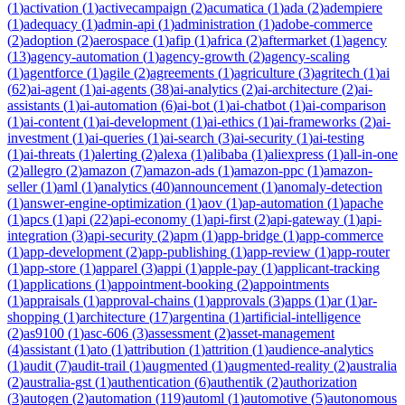
(
1
)
activation
(
1
)
activecampaign
(
2
)
acumatica
(
1
)
ada
(
2
)
adempiere
(
1
)
adequacy
(
1
)
admin-api
(
1
)
administration
(
1
)
adobe-commerce
(
2
)
adoption
(
2
)
aerospace
(
1
)
afip
(
1
)
africa
(
2
)
aftermarket
(
1
)
agency
(
13
)
agency-automation
(
1
)
agency-growth
(
2
)
agency-scaling
(
1
)
agentforce
(
1
)
agile
(
2
)
agreements
(
1
)
agriculture
(
3
)
agritech
(
1
)
ai
(
62
)
ai-agent
(
1
)
ai-agents
(
38
)
ai-analytics
(
2
)
ai-architecture
(
2
)
ai-
assistants
(
1
)
ai-automation
(
6
)
ai-bot
(
1
)
ai-chatbot
(
1
)
ai-comparison
(
1
)
ai-content
(
1
)
ai-development
(
1
)
ai-ethics
(
1
)
ai-frameworks
(
2
)
ai-
investment
(
1
)
ai-queries
(
1
)
ai-search
(
3
)
ai-security
(
1
)
ai-testing
(
1
)
ai-threats
(
1
)
alerting
(
2
)
alexa
(
1
)
alibaba
(
1
)
aliexpress
(
1
)
all-in-one
(
2
)
allegro
(
2
)
amazon
(
7
)
amazon-ads
(
1
)
amazon-ppc
(
1
)
amazon-
seller
(
1
)
aml
(
1
)
analytics
(
40
)
announcement
(
1
)
anomaly-detection
(
1
)
answer-engine-optimization
(
1
)
aov
(
1
)
ap-automation
(
1
)
apache
(
1
)
apcs
(
1
)
api
(
22
)
api-economy
(
1
)
api-first
(
2
)
api-gateway
(
1
)
api-
integration
(
3
)
api-security
(
2
)
apm
(
1
)
app-bridge
(
1
)
app-commerce
(
1
)
app-development
(
2
)
app-publishing
(
1
)
app-review
(
1
)
app-router
(
1
)
app-store
(
1
)
apparel
(
3
)
appi
(
1
)
apple-pay
(
1
)
applicant-tracking
(
1
)
applications
(
1
)
appointment-booking
(
2
)
appointments
(
1
)
appraisals
(
1
)
approval-chains
(
1
)
approvals
(
3
)
apps
(
1
)
ar
(
1
)
ar-
shopping
(
1
)
architecture
(
17
)
argentina
(
1
)
artificial-intelligence
(
2
)
as9100
(
1
)
asc-606
(
3
)
assessment
(
2
)
asset-management
(
4
)
assistant
(
1
)
ato
(
1
)
attribution
(
1
)
attrition
(
1
)
audience-analytics
(
1
)
audit
(
7
)
audit-trail
(
1
)
augmented
(
1
)
augmented-reality
(
2
)
australia
(
2
)
australia-gst
(
1
)
authentication
(
6
)
authentik
(
2
)
authorization
(
3
)
autogen
(
2
)
automation
(
119
)
automl
(
1
)
automotive
(
5
)
autonomous