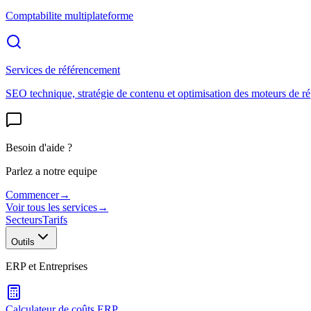
Comptabilite multiplateforme
Services de référencement
SEO technique, stratégie de contenu et optimisation des moteurs de r
Besoin d'aide ?
Parlez a notre equipe
Commencer
→
Voir tous les services
→
Secteurs
Tarifs
Outils
ERP et Entreprises
Calculateur de coûts ERP