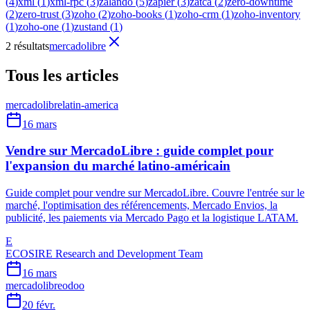
(
4
)
xml
(
1
)
xml-rpc
(
3
)
zalando
(
5
)
zapier
(
3
)
zatca
(
2
)
zero-downtime
(
2
)
zero-trust
(
3
)
zoho
(
2
)
zoho-books
(
1
)
zoho-crm
(
1
)
zoho-inventory
(
1
)
zoho-one
(
1
)
zustand
(
1
)
2 résultats
mercadolibre
Tous les articles
mercadolibre
latin-america
16 mars
Vendre sur MercadoLibre : guide complet pour
l'expansion du marché latino-américain
Guide complet pour vendre sur MercadoLibre. Couvre l'entrée sur le
marché, l'optimisation des référencements, Mercado Envios, la
publicité, les paiements via Mercado Pago et la logistique LATAM.
E
ECOSIRE Research and Development Team
16 mars
mercadolibre
odoo
20 févr.