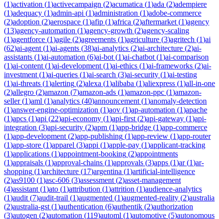
(
1
)
activation
(
1
)
activecampaign
(
2
)
acumatica
(
1
)
ada
(
2
)
adempiere
(
1
)
adequacy
(
1
)
admin-api
(
1
)
administration
(
1
)
adobe-commerce
(
2
)
adoption
(
2
)
aerospace
(
1
)
afip
(
1
)
africa
(
2
)
aftermarket
(
1
)
agency
(
13
)
agency-automation
(
1
)
agency-growth
(
2
)
agency-scaling
(
1
)
agentforce
(
1
)
agile
(
2
)
agreements
(
1
)
agriculture
(
3
)
agritech
(
1
)
ai
(
62
)
ai-agent
(
1
)
ai-agents
(
38
)
ai-analytics
(
2
)
ai-architecture
(
2
)
ai-
assistants
(
1
)
ai-automation
(
6
)
ai-bot
(
1
)
ai-chatbot
(
1
)
ai-comparison
(
1
)
ai-content
(
1
)
ai-development
(
1
)
ai-ethics
(
1
)
ai-frameworks
(
2
)
ai-
investment
(
1
)
ai-queries
(
1
)
ai-search
(
3
)
ai-security
(
1
)
ai-testing
(
1
)
ai-threats
(
1
)
alerting
(
2
)
alexa
(
1
)
alibaba
(
1
)
aliexpress
(
1
)
all-in-one
(
2
)
allegro
(
2
)
amazon
(
7
)
amazon-ads
(
1
)
amazon-ppc
(
1
)
amazon-
seller
(
1
)
aml
(
1
)
analytics
(
40
)
announcement
(
1
)
anomaly-detection
(
1
)
answer-engine-optimization
(
1
)
aov
(
1
)
ap-automation
(
1
)
apache
(
1
)
apcs
(
1
)
api
(
22
)
api-economy
(
1
)
api-first
(
2
)
api-gateway
(
1
)
api-
integration
(
3
)
api-security
(
2
)
apm
(
1
)
app-bridge
(
1
)
app-commerce
(
1
)
app-development
(
2
)
app-publishing
(
1
)
app-review
(
1
)
app-router
(
1
)
app-store
(
1
)
apparel
(
3
)
appi
(
1
)
apple-pay
(
1
)
applicant-tracking
(
1
)
applications
(
1
)
appointment-booking
(
2
)
appointments
(
1
)
appraisals
(
1
)
approval-chains
(
1
)
approvals
(
3
)
apps
(
1
)
ar
(
1
)
ar-
shopping
(
1
)
architecture
(
17
)
argentina
(
1
)
artificial-intelligence
(
2
)
as9100
(
1
)
asc-606
(
3
)
assessment
(
2
)
asset-management
(
4
)
assistant
(
1
)
ato
(
1
)
attribution
(
1
)
attrition
(
1
)
audience-analytics
(
1
)
audit
(
7
)
audit-trail
(
1
)
augmented
(
1
)
augmented-reality
(
2
)
australia
(
2
)
australia-gst
(
1
)
authentication
(
6
)
authentik
(
2
)
authorization
(
3
)
autogen
(
2
)
automation
(
119
)
automl
(
1
)
automotive
(
5
)
autonomous