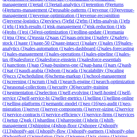
management
(
1
)
retail
(
13
)
retail-analytics
(
1
)
retention
(
9
)
returns
(
4
)
returns-management
(
2
)
reusable-patterns
(
1
)
revenue
(
10
)
revenue-
management
(
1
)
revenue-optimization
(
1
)
revenue-recognition
(
5
)
reverse-logistics
(
2
)
reviews
(
5
)
rfid
(
2
)
rfm
(
1
)
rfm-analysis
(
1
)
rfp
(
1
)
rfq
(
1
)
rich-results
(
1
)
risk-management
(
7
)
risk-reduction
(
1
)
rls
(
4
)
rohs
(
1
)
roi
(
34
)
roi-optimization
(
1
)
rolling-update
(
1
)
romania
(
1
)
rpa
(
3
)
rsc
(
2
)
russia
(
2
)
saas
(
25
)
saas-pricing
(
1
)
safety
(
2
)
safety-
stock
(
1
)
sage
(
1
)
sage-50
(
2
)
sage-intacct
(
1
)
salary
(
1
)
sales
(
19
)
sales-
analytics
(
3
)
sales-automation
(
1
)
sales-dashboard
(
2
)
sales-forecasting
(
1
)
sales-management
(
1
)
sales-operations
(
1
)
sales-pipeline
(
1
)
sales-
tax
(
8
)
salesforce
(
5
)
salesforce-einstein
(
1
)
salesforce-essentials
(
1
)
sanctions
(
1
)
sap
(
5
)
sap-business-one
(
2
)
sap-hana
(
1
)
sars
(
2
)
sasb
(
1
)
sat
(
1
)
saudi-arabia
(
3
)
sbom
(
1
)
scada
(
1
)
scalability
(
3
)
scaling
(
9
)
sccs
(
2
)
scheduling
(
6
)
schema-markup
(
1
)
school-management
(
1
)
screening
(
1
)
scrum
(
1
)
sdi
(
1
)
search-engine
(
1
)
search-optimization
(
2
)
seasonal-collections
(
1
)
security
(
36
)
security-training
(
1
)
segmentation
(
2
)
selection
(
1
)
self-evolving
(
1
)
self-hosted
(
1
)
self-
service
(
2
)
self-service-bi
(
2
)
seller-metrics
(
1
)
selling
(
1
)
selling-online
(
1
)
selling-platforms
(
1
)
semantic-model
(
1
)
seo
(
16
)
seo-audit
(
1
)
seo-
migration
(
1
)
server
(
1
)
server-components
(
1
)
server-sizing
(
2
)
service
(
1
)
service-contracts
(
1
)
service-efficiency
(
1
)
service-firms
(
1
)
services
(
1
)
setup
(
2
)
sgk
(
1
)
sharding
(
1
)
sharepoint
(
1
)
shein
(
1
)
shift-
management
(
3
)
shipping
(
4
)
shop-floor
(
2
)
shopee
(
2
)
shopify
(
113
)
shopify-api
(
1
)
shopify-flow
(
1
)
shopify-partners
(
1
)
shopify-plus
(
8
)
shopifyql
(
1
)
simulation
(
3
)
sis
(
1
)
sisense
(
1
)
six-sigma
(
1
)
sizing