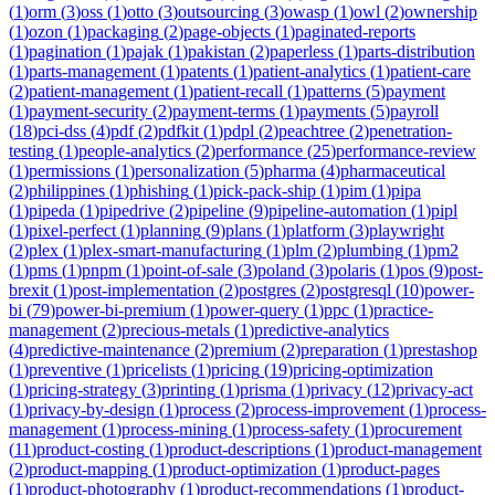
(
1
)
orm
(
3
)
oss
(
1
)
otto
(
3
)
outsourcing
(
3
)
owasp
(
1
)
owl
(
2
)
ownership
(
1
)
ozon
(
1
)
packaging
(
2
)
page-objects
(
1
)
paginated-reports
(
1
)
pagination
(
1
)
pajak
(
1
)
pakistan
(
2
)
paperless
(
1
)
parts-distribution
(
1
)
parts-management
(
1
)
patents
(
1
)
patient-analytics
(
1
)
patient-care
(
2
)
patient-management
(
1
)
patient-recall
(
1
)
patterns
(
5
)
payment
(
1
)
payment-security
(
2
)
payment-terms
(
1
)
payments
(
5
)
payroll
(
18
)
pci-dss
(
4
)
pdf
(
2
)
pdfkit
(
1
)
pdpl
(
2
)
peachtree
(
2
)
penetration-
testing
(
1
)
people-analytics
(
2
)
performance
(
25
)
performance-review
(
1
)
permissions
(
1
)
personalization
(
5
)
pharma
(
4
)
pharmaceutical
(
2
)
philippines
(
1
)
phishing
(
1
)
pick-pack-ship
(
1
)
pim
(
1
)
pipa
(
1
)
pipeda
(
1
)
pipedrive
(
2
)
pipeline
(
9
)
pipeline-automation
(
1
)
pipl
(
1
)
pixel-perfect
(
1
)
planning
(
9
)
plans
(
1
)
platform
(
3
)
playwright
(
2
)
plex
(
1
)
plex-smart-manufacturing
(
1
)
plm
(
2
)
plumbing
(
1
)
pm2
(
1
)
pms
(
1
)
pnpm
(
1
)
point-of-sale
(
3
)
poland
(
3
)
polaris
(
1
)
pos
(
9
)
post-
brexit
(
1
)
post-implementation
(
2
)
postgres
(
2
)
postgresql
(
10
)
power-
bi
(
79
)
power-bi-premium
(
1
)
power-query
(
1
)
ppc
(
1
)
practice-
management
(
2
)
precious-metals
(
1
)
predictive-analytics
(
4
)
predictive-maintenance
(
2
)
premium
(
2
)
preparation
(
1
)
prestashop
(
1
)
preventive
(
1
)
pricelists
(
1
)
pricing
(
19
)
pricing-optimization
(
1
)
pricing-strategy
(
3
)
printing
(
1
)
prisma
(
1
)
privacy
(
12
)
privacy-act
(
1
)
privacy-by-design
(
1
)
process
(
2
)
process-improvement
(
1
)
process-
management
(
1
)
process-mining
(
1
)
process-safety
(
1
)
procurement
(
11
)
product-costing
(
1
)
product-descriptions
(
1
)
product-management
(
2
)
product-mapping
(
1
)
product-optimization
(
1
)
product-pages
(
1
)
product-photography
(
1
)
product-recommendations
(
1
)
product-