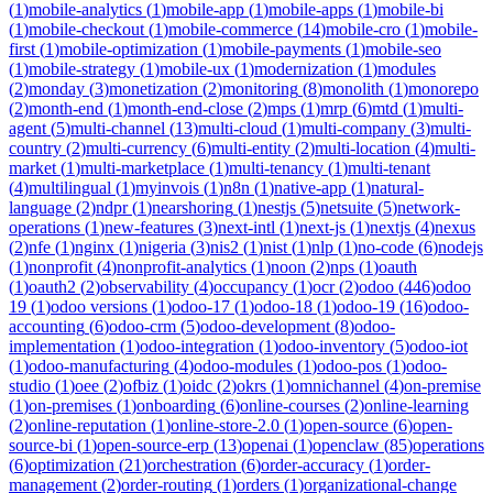
(
1
)
mobile-analytics
(
1
)
mobile-app
(
1
)
mobile-apps
(
1
)
mobile-bi
(
1
)
mobile-checkout
(
1
)
mobile-commerce
(
14
)
mobile-cro
(
1
)
mobile-
first
(
1
)
mobile-optimization
(
1
)
mobile-payments
(
1
)
mobile-seo
(
1
)
mobile-strategy
(
1
)
mobile-ux
(
1
)
modernization
(
1
)
modules
(
2
)
monday
(
3
)
monetization
(
2
)
monitoring
(
8
)
monolith
(
1
)
monorepo
(
2
)
month-end
(
1
)
month-end-close
(
2
)
mps
(
1
)
mrp
(
6
)
mtd
(
1
)
multi-
agent
(
5
)
multi-channel
(
13
)
multi-cloud
(
1
)
multi-company
(
3
)
multi-
country
(
2
)
multi-currency
(
6
)
multi-entity
(
2
)
multi-location
(
4
)
multi-
market
(
1
)
multi-marketplace
(
1
)
multi-tenancy
(
1
)
multi-tenant
(
4
)
multilingual
(
1
)
myinvois
(
1
)
n8n
(
1
)
native-app
(
1
)
natural-
language
(
2
)
ndpr
(
1
)
nearshoring
(
1
)
nestjs
(
5
)
netsuite
(
5
)
network-
operations
(
1
)
new-features
(
3
)
next-intl
(
1
)
next-js
(
1
)
nextjs
(
4
)
nexus
(
2
)
nfe
(
1
)
nginx
(
1
)
nigeria
(
3
)
nis2
(
1
)
nist
(
1
)
nlp
(
1
)
no-code
(
6
)
nodejs
(
1
)
nonprofit
(
4
)
nonprofit-analytics
(
1
)
noon
(
2
)
nps
(
1
)
oauth
(
1
)
oauth2
(
2
)
observability
(
4
)
occupancy
(
1
)
ocr
(
2
)
odoo
(
446
)
odoo
19
(
1
)
odoo versions
(
1
)
odoo-17
(
1
)
odoo-18
(
1
)
odoo-19
(
16
)
odoo-
accounting
(
6
)
odoo-crm
(
5
)
odoo-development
(
8
)
odoo-
implementation
(
1
)
odoo-integration
(
1
)
odoo-inventory
(
5
)
odoo-iot
(
1
)
odoo-manufacturing
(
4
)
odoo-modules
(
1
)
odoo-pos
(
1
)
odoo-
studio
(
1
)
oee
(
2
)
ofbiz
(
1
)
oidc
(
2
)
okrs
(
1
)
omnichannel
(
4
)
on-premise
(
1
)
on-premises
(
1
)
onboarding
(
6
)
online-courses
(
2
)
online-learning
(
2
)
online-reputation
(
1
)
online-store-2.0
(
1
)
open-source
(
6
)
open-
source-bi
(
1
)
open-source-erp
(
13
)
openai
(
1
)
openclaw
(
85
)
operations
(
6
)
optimization
(
21
)
orchestration
(
6
)
order-accuracy
(
1
)
order-
management
(
2
)
order-routing
(
1
)
orders
(
1
)
organizational-change