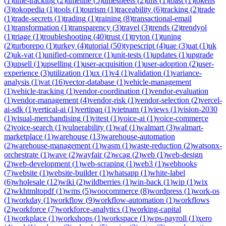
(
1
)
time-tracking
(
2
)
timeline
(
5
)
timesheets
(
2
)
tms
(
1
)
toast
(
1
)
tokens
(
3
)
tokopedia
(
1
)
tools
(
1
)
tourism
(
1
)
traceability
(
6
)
tracking
(
2
)
trade
(
1
)
trade-secrets
(
1
)
trading
(
1
)
training
(
8
)
transactional-email
(
1
)
transformation
(
1
)
transparency
(
3
)
travel
(
3
)
trends
(
2
)
trendyol
(
1
)
triage
(
1
)
troubleshooting
(
40
)
trust
(
1
)
tryton
(
1
)
tuning
(
2
)
turborepo
(
1
)
turkey
(
4
)
tutorial
(
50
)
typescript
(
4
)
uae
(
3
)
uat
(
1
)
uk
(
2
)
uk-vat
(
1
)
unified-commerce
(
1
)
unit-tests
(
1
)
updates
(
1
)
upgrade
(
3
)
upsell
(
1
)
upselling
(
1
)
user-acquisition
(
1
)
user-adoption
(
2
)
user-
experience
(
3
)
utilization
(
1
)
ux
(
1
)
v4
(
1
)
validation
(
1
)
variance-
analysis
(
1
)
vat
(
16
)
vector-database
(
1
)
vehicle-management
(
1
)
vehicle-tracking
(
1
)
vendor-coordination
(
1
)
vendor-evaluation
(
1
)
vendor-management
(
4
)
vendor-risk
(
1
)
vendor-selection
(
2
)
vercel-
ai-sdk
(
1
)
vertical-ai
(
1
)
vertipaq
(
1
)
vietnam
(
1
)
views
(
1
)
vision-2030
(
1
)
visual-merchandising
(
1
)
vitest
(
1
)
voice-ai
(
1
)
voice-commerce
(
2
)
voice-search
(
1
)
vulnerability
(
1
)
waf
(
1
)
walmart
(
3
)
walmart-
marketplace
(
1
)
warehouse
(
13
)
warehouse-automation
(
2
)
warehouse-management
(
1
)
wasm
(
1
)
waste-reduction
(
2
)
watsonx-
orchestrate
(
1
)
wave
(
2
)
wayfair
(
2
)
wcag
(
2
)
web
(
1
)
web-design
(
2
)
web-development
(
1
)
web-scraping
(
1
)
web3
(
1
)
webhooks
(
7
)
website
(
1
)
website-builder
(
1
)
whatsapp
(
1
)
white-label
(
6
)
wholesale
(
12
)
wiki
(
2
)
wildberries
(
1
)
win-back
(
1
)
wip
(
1
)
wix
(
2
)
wkhtmltopdf
(
1
)
wms
(
5
)
woocommerce
(
8
)
wordpress
(
1
)
work-os
(
1
)
workday
(
1
)
workflow
(
9
)
workflow-automation
(
1
)
workflows
(
2
)
workforce
(
7
)
workforce-analytics
(
1
)
working-capital
(
1
)
workplace
(
1
)
workshops
(
1
)
workspace
(
1
)
wps-payroll
(
1
)
xero