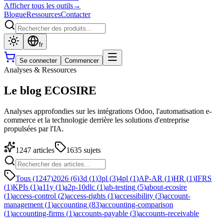
Afficher tous les outils
→
Blogue
Ressources
Contacter
fr
Se connecter
Commencer
Analyses & Ressources
Le blog ECOSIRE
Analyses approfondies sur les intégrations Odoo, l'automatisation e-
commerce et la technologie derrière les solutions d'entreprise
propulsées par l'IA.
1247
articles
1635
sujets
Tous (1247)
2026
(
6
)
3d
(
1
)
3pl
(
3
)
4pl
(
1
)
AP-AR
(
1
)
HR
(
1
)
IFRS
(
1
)
KPIs
(
1
)
a11y
(
1
)
a2p-10dlc
(
1
)
ab-testing
(
5
)
about-ecosire
(
1
)
access-control
(
2
)
access-rights
(
1
)
accessibility
(
3
)
account-
management
(
1
)
accounting
(
83
)
accounting-comparison
(
1
)
accounting-firms
(
1
)
accounts-payable
(
3
)
accounts-receivable