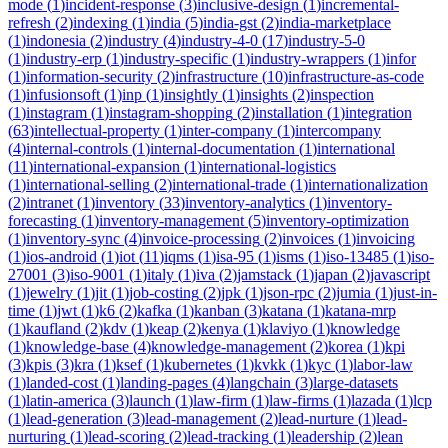
mode
(
1
)
incident-response
(
3
)
inclusive-design
(
1
)
incremental-
refresh
(
2
)
indexing
(
1
)
india
(
5
)
india-gst
(
2
)
india-marketplace
(
1
)
indonesia
(
2
)
industry
(
4
)
industry-4-0
(
17
)
industry-5-0
(
1
)
industry-erp
(
1
)
industry-specific
(
1
)
industry-wrappers
(
1
)
infor
(
1
)
information-security
(
2
)
infrastructure
(
10
)
infrastructure-as-code
(
1
)
infusionsoft
(
1
)
inp
(
1
)
insightly
(
1
)
insights
(
2
)
inspection
(
1
)
instagram
(
1
)
instagram-shopping
(
2
)
installation
(
1
)
integration
(
63
)
intellectual-property
(
1
)
inter-company
(
1
)
intercompany
(
4
)
internal-controls
(
1
)
internal-documentation
(
1
)
international
(
11
)
international-expansion
(
1
)
international-logistics
(
1
)
international-selling
(
2
)
international-trade
(
1
)
internationalization
(
2
)
intranet
(
1
)
inventory
(
33
)
inventory-analytics
(
1
)
inventory-
forecasting
(
1
)
inventory-management
(
5
)
inventory-optimization
(
1
)
inventory-sync
(
4
)
invoice-processing
(
2
)
invoices
(
1
)
invoicing
(
1
)
ios-android
(
1
)
iot
(
11
)
iqms
(
1
)
isa-95
(
1
)
isms
(
1
)
iso-13485
(
1
)
iso-
27001
(
3
)
iso-9001
(
1
)
italy
(
1
)
iva
(
2
)
jamstack
(
1
)
japan
(
2
)
javascript
(
1
)
jewelry
(
1
)
jit
(
1
)
job-costing
(
2
)
jpk
(
1
)
json-rpc
(
2
)
jumia
(
1
)
just-in-
time
(
1
)
jwt
(
1
)
k6
(
2
)
kafka
(
1
)
kanban
(
3
)
katana
(
1
)
katana-mrp
(
1
)
kaufland
(
2
)
kdv
(
1
)
keap
(
2
)
kenya
(
1
)
klaviyo
(
1
)
knowledge
(
1
)
knowledge-base
(
4
)
knowledge-management
(
2
)
korea
(
1
)
kpi
(
3
)
kpis
(
3
)
kra
(
1
)
ksef
(
1
)
kubernetes
(
1
)
kvkk
(
1
)
kyc
(
1
)
labor-law
(
1
)
landed-cost
(
1
)
landing-pages
(
4
)
langchain
(
3
)
large-datasets
(
1
)
latin-america
(
3
)
launch
(
1
)
law-firm
(
1
)
law-firms
(
1
)
lazada
(
1
)
lcp
(
1
)
lead-generation
(
3
)
lead-management
(
2
)
lead-nurture
(
1
)
lead-
nurturing
(
1
)
lead-scoring
(
2
)
lead-tracking
(
1
)
leadership
(
2
)
lean