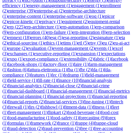
privacy
(
1
)
encryption
(
1
)
endpoint-security
(
1
)
energy
(
3
)
energy-
efficiency
(
1
)
energy-management
(
1
)
engagement
(
1
)
enrollment
(
2
)
enterprise
(
39
)
enterprise-ai
(
2
)
enterprise-architecture
(
1
)
enterprise-content
(
1
)
enterprise-software
(
1
)
eoq
(
1
)
epicor
(
2
)
epicor-kinetic
(
1
)
eprivacy
(
1
)
equipment
(
2
)
equipment-rental
(
2
)
erp
(
225
)
erp-architecture
(
1
)
erp-automation
(
1
)
erp-comparison
(
9
)
erp-configuration
(
1
)
erp-failure
(
1
)
erp-integration
(
8
)
erp-selection
(
2
)
erpnext
(
18
)
errors
(
40
)
esg
(
5
)
esg-reporting
(
2
)
esignature
(
1
)
eta
(
2
)
ethical-sourcing
(
1
)
ethics
(
1
)
etims
(
1
)
etl
(
5
)
etsy
(
3
)
eu
(
2
)
eu-ai-act
(
1
)
europe
(
2
)
evaluation
(
3
)
event-management
(
2
)
events
(
1
)
excel
(
3
)
exchanges
(
1
)
executive-reporting
(
1
)
expansion
(
1
)
expectations
(
1
)
expo
(
1
)
export-compliance
(
1
)
extensibility
(
2
)
fabric
(
1
)
facebook
(
1
)
facebook-shops
(
1
)
factory-floor
(
1
)
faire
(
1
)
farm-management
(
1
)
fashion
(
6
)
fattura-elettronica
(
1
)
fba
(
1
)
fbr
(
2
)
fda
(
1
)
fda-
compliance
(
3
)
features
(
1
)
fec
(
1
)
fedramp
(
1
)
field-management
(
1
)
field-service
(
1
)
fill-rate
(
1
)
finance
(
10
)
financial-analysis
(
2
)
financial-analytics
(
2
)
financial-close
(
2
)
financial-crime
(
1
)
financial-dashboard
(
1
)
financial-management
(
1
)
financial-metrics
(
1
)
financial-planning
(
1
)
financial-projections
(
1
)
financial-reporting
(
4
)
financial-reports
(
2
)
financial-services
(
3
)
fine-tuning
(
1
)
fintech
(
3
)
firewall
(
1
)
firs
(
2
)
fishbowl
(
1
)
fitment-data
(
1
)
fitness
(
1
)
fleet
(
1
)
fleet-management
(
1
)
flipkart
(
2
)
food-beverage
(
4
)
food-cost
(
1
)
food-manufacturing
(
1
)
food-safety
(
1
)
forecasting
(
9
)
forex
(
1
)
formulas
(
1
)
framework
(
2
)
france
(
1
)
frappe
(
4
)
frappe-cloud
(
1
)
fraud-detection
(
2
)
fraud-prevention
(
2
)
free
(
1
)
free-accounting