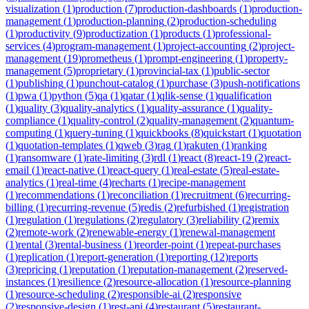
visualization
(
1
)
production
(
7
)
production-dashboards
(
1
)
production-
management
(
1
)
production-planning
(
2
)
production-scheduling
(
1
)
productivity
(
9
)
productization
(
1
)
products
(
1
)
professional-
services
(
4
)
program-management
(
1
)
project-accounting
(
2
)
project-
management
(
19
)
prometheus
(
1
)
prompt-engineering
(
1
)
property-
management
(
5
)
proprietary
(
1
)
provincial-tax
(
1
)
public-sector
(
1
)
publishing
(
1
)
punchout-catalog
(
1
)
purchase
(
3
)
push-notifications
(
1
)
pwa
(
1
)
python
(
5
)
qa
(
1
)
qatar
(
1
)
qlik-sense
(
1
)
qualification
(
1
)
quality
(
3
)
quality-analytics
(
1
)
quality-assurance
(
1
)
quality-
compliance
(
1
)
quality-control
(
2
)
quality-management
(
2
)
quantum-
computing
(
1
)
query-tuning
(
1
)
quickbooks
(
8
)
quickstart
(
1
)
quotation
(
1
)
quotation-templates
(
1
)
qweb
(
3
)
rag
(
1
)
rakuten
(
1
)
ranking
(
1
)
ransomware
(
1
)
rate-limiting
(
3
)
rdl
(
1
)
react
(
8
)
react-19
(
2
)
react-
email
(
1
)
react-native
(
1
)
react-query
(
1
)
real-estate
(
5
)
real-estate-
analytics
(
1
)
real-time
(
4
)
recharts
(
1
)
recipe-management
(
1
)
recommendations
(
1
)
reconciliation
(
1
)
recruitment
(
6
)
recurring-
billing
(
1
)
recurring-revenue
(
5
)
redis
(
2
)
refurbished
(
1
)
registration
(
1
)
regulation
(
1
)
regulations
(
2
)
regulatory
(
3
)
reliability
(
2
)
remix
(
2
)
remote-work
(
2
)
renewable-energy
(
1
)
renewal-management
(
1
)
rental
(
3
)
rental-business
(
1
)
reorder-point
(
1
)
repeat-purchases
(
1
)
replication
(
1
)
report-generation
(
1
)
reporting
(
12
)
reports
(
3
)
repricing
(
1
)
reputation
(
1
)
reputation-management
(
2
)
reserved-
instances
(
1
)
resilience
(
2
)
resource-allocation
(
1
)
resource-planning
(
1
)
resource-scheduling
(
2
)
responsible-ai
(
2
)
responsive
(
2
)
responsive-design
(
1
)
rest-api
(
4
)
restaurant
(
5
)
restaurant-