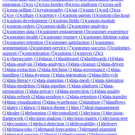
migration
(
2
)
cro
(
2
)
cross-border
(
8
)
cross-platform
(
1
)
cross-sell
(
1
)
cross-selling
(
1
)
cryptography
(
1
)
csat
(
1
)
cspm
(
1
)
csrd
(
3
)
css
(
2
)
csv
(
1
)
culture
(
1
)
currency
(
1
)
custom-agents
(
1
)
custom-checkout
(
1
)
custom-development
(
1
)
custom-fields
(
1
)
custom-module
(
1
)
custom-orders
(
2
)
custom-skills
(
2
)
customer-analytics
(
2
)
customer-data
(
1
)
customer-engagement
(
3
)
customer-experience
(
5
)
customer-health
(
1
)
customer-journey
(
1
)
customer-lifetime-value
(
3
)
customer-retention
(
5
)
customer-satisfaction
(
1
)
customer-
segmentation
(
2
)
customer-service
(
7
)
customer-success
(
5
)
customer-
support
(
7
)
customization
(
5
)
customs
(
1
)
cutover
(
2
)
cx
(
1
)
cybersecurity
(
14
)
daraz
(
1
)
dashboard
(
2
)
dashboards
(
16
)
data
(
5
)
data-analysis
(
3
)
data-analytics
(
3
)
data-cleanup
(
2
)
data-driven
(
3
)
data-extraction
(
2
)
data-fetching
(
1
)
data-governance
(
1
)
data-
handling
(
1
)
data-hygiene
(
1
)
data-integration
(
2
)
data-lifecycle
(
1
)
data-literacy
(
1
)
data-mapping
(
1
)
data-mesh
(
1
)
data-migration
(
8
)
data-modeling
(
5
)
data-pipeline
(
1
)
data-platform
(
2
)
data-
preparation
(
1
)
data-privacy
(
4
)
data-protection
(
14
)
data-quality
(
4
)
data-refresh
(
2
)
data-residency
(
2
)
data-retention
(
1
)
data-transfer
(
4
)
data-visualization
(
5
)
data-warehouse
(
2
)
database
(
7
)
dataflows
(
1
)
datev
(
1
)
dawn
(
1
)
dawn-theme
(
1
)
dax
(
7
)
deal-management
(
1
)
dealer
(
1
)
debugging
(
1
)
decentralized
(
1
)
decision
(
1
)
decision-
framework
(
1
)
decision-making
(
1
)
decision-matrix
(
1
)
decision-tree
(
1
)
decorators
(
1
)
defect-detection
(
1
)
deliverability
(
1
)
delivery
(
1
)
delmiaworks
(
1
)
demand-forecasting
(
3
)
demand-planning
(
4
)
demand-sensing
(
1
)
dental
(
1
)
deployment
(
10
)
deployment-