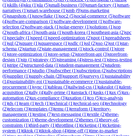
(
1
)
skills
(
4
)
sku
(
1
)
sla
(
5
)
small-business
(
10
)
smart-factory
(
1
)
smart-
narratives
(
1
)
smart-warehouse
(
1
)
smb
(
9
)
sms-marketing
(
5
)
snapshots
(
1
)
snowflake
(
1
)
soc2
(
5
)
social-commerce
(
5
)
software
(
4
)
software-comparison
(
1
)
software-development
(
1
)
software-
selection
(
2
)
software-stack
(
1
)
solar-energy
(
1
)
solutions
(
1
)
sop
(
2
)
south-africa
(
3
)
south-asia
(
1
)
south-korea
(
1
)
southeast-asia
(
2
)
spc
(
1
)
specialty
(
1
)
speed
(
1
)
speed-optimization
(
2
)
spot
(
1
)
spreadsheets
(
1
)
sql
(
2
)
square
(
1
)
squarespace
(
1
)
ssdlc
(
1
)
ssl
(
2
)
sso
(
2
)
sst
(
1
)
star-
schema
(
2
)
startup
(
2
)
state-management
(
1
)
stock-control
(
1
)
store
(
1
)
store-optimization
(
1
)
store-setup
(
2
)
storefront-api
(
3
)
storefront-
design
(
1
)
stp
(
1
)
strategy
(
35
)
streaming
(
4
)
stress-test
(
1
)
stress-testing
(
1
)
stripe
(
2
)
structured-data
(
1
)
student-management
(
2
)
student-
performance
(
1
)
studio
(
3
)
subscriber
(
1
)
subscription
(
2
)
subscriptions
(
6
)
supplier
(
1
)
supply-chain
(
28
)
support
(
6
)
surveys
(
1
)
sustainability
(
14
)
sustainability-roi
(
1
)
sustainable-ecommerce
(
1
)
sustainable-
procurement
(
1
)
sync
(
1
)
tableau
(
3
)
tailwind-css
(
1
)
takealot
(
1
)
talent-
acquisition
(
2
)
tally
(
4
)
tally-prime
(
1
)
tanstack
(
1
)
tasks
(
1
)
tax
(
5
)
tax-
automation
(
2
)
tax-compliance
(
3
)
taxation
(
1
)
tco
(
5
)
tco-analysis
(
1
)
tds
(
1
)
team
(
1
)
tech
(
1
)
technical
(
1
)
technical-seo
(
4
)
technology
(
2
)
telecom
(
3
)
templates
(
3
)
temu
(
1
)
terraform
(
1
)
territory-
management
(
1
)
testing
(
7
)
text-messaging
(
1
)
textile
(
2
)
theme-
customization
(
1
)
theme-development
(
2
)
themes
(
1
)
theory-of-
constraints
(
1
)
third-party
(
1
)
throttling
(
1
)
ticketing
(
1
)
ticketing-
system
(
1
)
tiktok
(
1
)
tiktok-shop
(
4
)
time-off
(
1
)
time-to-market