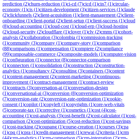
prediction
(
2
)
churn-reduction
(
1
)
ci-cd
(
7
)
cicd
(
1
)
cin7
(
1
)
circular-
economy
(
1
)
cis
(
1
)
citizen-development
(
3
)
citizen-services
(
1
)
claude
(
2
)
clickfunnels
(
2
)
client-acquisition
(
1
)
client-management
(
2
)
client-
onboarding
(
1
)
client-portal
(
2
)
client-setup
(
1
)
client-success
(
1
)
cloud
(
8
)
cloud-accounting
(
1
)
cloud-cost
(
1
)
cloud-erp
(
3
)
cloud-hosting
(
2
)
cloud-security
(
2
)
cloudflare
(
1
)
clover
(
1
)
clv
(
2
)
cmms
(
1
)
cohort-
analysis
(
2
)
collaboration
(
3
)
colombia
(
1
)
commission-tracking
(
1
)
community
(
3
)
company
(
1
)
company-story
(
1
)
comparison
(
88
)
comparisons
(
1
)
compensation
(
1
)
compiere
(
2
)
compliance
(
99
)
composable-commerce
(
2
)
composite-models
(
1
)
computer-vision
(
1
)
configuration
(
1
)
connector
(
8
)
connector-comparison
(
1
)
connectors
(
1
)
consolidation
(
3
)
construction
(
2
)
construction-
analytics
(
1
)
consultancy
(
2
)
consulting
(
3
)
containers
(
3
)
content
(
1
)
content-management
(
2
)
content-marketing
(
3
)
continuous-
improvement
(
1
)
contract-management
(
1
)
contract-review
(
1
)
contracts
(
3
)
conversation-ai
(
1
)
conversation-design
(
1
)
conversational-ai
(
3
)
conversion
(
8
)
conversion-optimization
(
7
)
conversion-rate
(
2
)
conversion-rate-optimization
(
1
)
cookie-
consent
(
1
)
copilot
(
1
)
copyleft
(
1
)
copyrights
(
1
)
core-web-vitals
(
5
)
corporate-tax
(
1
)
corrective
(
1
)
cosmetics
(
1
)
cost
(
4
)
cost-
accounting
(
1
)
cost-analysis
(
3
)
cost-benefit
(
2
)
cost-calculator
(
1
)
cost-
comparison
(
2
)
cost-optimization
(
5
)
cost-reduction
(
1
)
cost-savings
(
1
)
cost-tracking
(
2
)
coupang
(
1
)
course-creation
(
1
)
courses
(
3
)
cpa
(
1
)
cpq
(
1
)
cpra
(
1
)
credit-management
(
1
)
crewai
(
2
)
criteria
(
1
)
crm
(
44
)
crm-analytics
(
1
)
crm-comparison
(
5
)
crm-integration
(
2
)
crm-