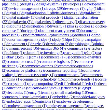
pipelines
(
1
)
design
(
2
)
design-system
(
1
)
developer
(
1
)
development
(
13
)
device-management
(
1
)
devops
(
29
)
devsecops
(
1
)
dgfip
(
1
)
dian
(
1
)
digital
(
1
)
digital-adoption
(
1
)
digital-business
(
1
)
digital-health
(
1
)
digital-maturity
(
1
)
digital-products
(
1
)
digital-transformation
(
22
)
digital-twin
(
2
)
digital-twins
(
1
)
directquery
(
1
)
disaster-recovery
(
1
)
discounts
(
2
)
distribution
(
4
)
diversity
(
1
)
dms
(
2
)
docker
(
3
)
docker-
compose
(
1
)
doctype
(
1
)
document-management
(
3
)
document-
processing
(
2
)
documentation
(
2
)
documents
(
4
)
dolibarr
(
1
)
domo
(
1
)
donor-management
(
2
)
dpa
(
1
)
dpdp
(
1
)
dpo
(
1
)
drip-campaigns
(
1
)
drip-content
(
1
)
drizzle
(
3
)
drizzle-orm
(
2
)
dropshipping
(
3
)
dubai
(
1
)
dynamic-pricing
(
3
)
dynamics-365
(
4
)
e-commerce
(
2
)
e-factura
(
1
)
e-faktur
(
1
)
e-fatura
(
1
)
e-invoicing
(
5
)
e-way-bill
(
1
)
e2e
(
2
)
eaa
(
1
)
ebay
(
3
)
ec2
(
1
)
ecm
(
1
)
ecommerce
(
178
)
ecommerce-analytics
(
3
)
ecommerce-costs
(
1
)
ecommerce-logistics
(
1
)
ecommerce-
marketing
(
2
)
ecommerce-metrics
(
2
)
ecommerce-operations
(
2
)
ecommerce-platform
(
2
)
ecommerce-reporting
(
1
)
ecommerce-
scaling
(
1
)
ecommerce-security
(
1
)
ecommerce-seo
(
3
)
ecommerce-
shipping
(
1
)
ecommerce-technology
(
1
)
ecommerce-trends
(
1
)
ecosire
(
7
)
ecosystem
(
1
)
edge-computing
(
2
)
edi
(
1
)
editorial
(
1
)
edr
(
1
)
edtech
(
1
)
education
(
4
)
education-analytics
(
1
)
efficiency
(
8
)
egypt
(
2
)
electronics
(
1
)
emag
(
1
)
email
(
2
)
email-marketing
(
10
)
email-
sequences
(
1
)
email-templates
(
1
)
embedded
(
2
)
embedded-analytics
(
5
)
embedded-apps
(
1
)
emissions
(
1
)
employee-development
(
1
)
employee-engagement
(
1
)
employee-management
(
3
)
employee-