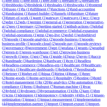
(
1
)
free-tool
(
1
)
free-tools
(
1
)
free-zone
(
1
)
freelancer
(
2
)
freelancers
(
1
)
freshbooks
(
2
)
freshdesk
(
1
)
freshsales
(
1
)
freshworks
(
1
)
frontend
(
3
)
fruugo
(
1
)
fta
(
1
)
fulfillment
(
7
)
functions
(
2
)
fund-accounting
(
2
)
fundraising
(
1
)
funnel-builder
(
2
)
funnels
(
4
)
furniture
(
2
)
future
(
3
)
future-of-work
(
1
)
gantt
(
1
)
gateway
(
1
)
gateways
(
1
)
gcc
(
1
)
gcp
(
2
)
gdpr
(
12
)
gds
(
1
)
gemini
(
1
)
general-ai
(
1
)
generation
(
1
)
generative-
ai
(
2
)
geo
(
1
)
germany
(
23
)
getting-started
(
1
)
github-actions
(
3
)
global
(
3
)
global-compliance
(
1
)
global-ecommerce
(
1
)
global-expansion
(
1
)
global-operations
(
1
)
gmp
(
2
)
go-live
(
2
)
gobd
(
1
)
gohighlevel
(
76
)
google
(
1
)
google-analytics
(
2
)
google-business
(
1
)
google-
business-profile
(
1
)
google-cloud
(
2
)
google-pay
(
1
)
google-reviews
(
1
)
governance
(
8
)
government
(
3
)
gpt
(
1
)
grafana
(
1
)
grants
(
2
)
graphql
(
3
)
green-it
(
1
)
green-warehouse
(
1
)
gri
(
2
)
growing-business
(
1
)
growth
(
1
)
grpc
(
1
)
gst
(
7
)
gta
(
1
)
guide
(
43
)
gxp
(
2
)
gym
(
1
)
haccp
(
2
)
handmade
(
3
)
hardening
(
2
)
hardware
(
1
)
hcm
(
1
)
headless
(
4
)
headless-commerce
(
3
)
headless-erp
(
1
)
healthcare
(
9
)
healthcare-
analytics
(
1
)
healthcare-dashboards
(
1
)
helpdesk
(
7
)
hepsiburada
(
1
)
hetzner
(
1
)
higher-ed
(
1
)
hipaa
(
5
)
hiring
(
4
)
hmac
(
1
)
hmrc
(
2
)
home-goods
(
1
)
home-services
(
1
)
hospitality
(
5
)
hosting
(
3
)
hotel
(
1
)
hotel-management
(
1
)
hr
(
20
)
hr-analytics
(
2
)
hr-automation
(
1
)
hr-
compliance
(
1
)
hrms
(
1
)
hubspot
(
7
)
human-machine
(
1
)
hvac
(
2
)
hybrid
(
1
)
hydrogen
(
3
)
hyperautomation
(
1
)
i18n
(
2
)
iam
(
1
)
ibm
(
1
)
icms
(
1
)
idempiere
(
1
)
idempotency
(
1
)
identity
(
4
)
ifrs-15
(
1
)
image-
optimization
(
1
)
impact
(
1
)
impact-measurement
(
1
)
implementation
(
44
)
implementation-partner
(
1
)
import
(
1
)
import-export
(
1
)
import-