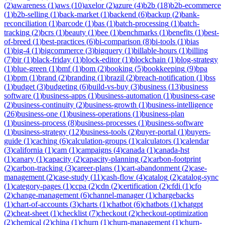
(
2
)
awareness
(
1
)
aws
(
10
)
axelor
(
2
)
azure
(
4
)
b2b
(
18
)
b2b-ecommerce
(
1
)
b2b-selling
(
1
)
back-market
(
1
)
backend
(
6
)
backup
(
2
)
bank-
reconciliation
(
1
)
barcode
(
1
)
bas
(
1
)
batch-processing
(
1
)
batch-
tracking
(
2
)
bcrs
(
1
)
beauty
(
1
)
bee
(
1
)
benchmarks
(
1
)
benefits
(
1
)
best-
of-breed
(
1
)
best-practices
(
6
)
bi-comparison
(
8
)
bi-tools
(
1
)
bias
(
1
)
big-4
(
1
)
bigcommerce
(
3
)
bigquery
(
1
)
billable-hours
(
1
)
billing
(
7
)
bir
(
1
)
black-friday
(
1
)
block-editor
(
1
)
blockchain
(
1
)
blog-strategy
(
1
)
blue-green
(
1
)
bmf
(
1
)
bom
(
2
)
booking
(
5
)
bookkeeping
(
9
)
bpa
(
1
)
bpm
(
1
)
brand
(
2
)
branding
(
1
)
brazil
(
2
)
breach-notification
(
1
)
bss
(
1
)
budget
(
3
)
budgeting
(
6
)
build-vs-buy
(
3
)
business
(
13
)
business
software
(
1
)
business-apps
(
1
)
business-automation
(
1
)
business-case
(
2
)
business-continuity
(
2
)
business-growth
(
1
)
business-intelligence
(
26
)
business-one
(
1
)
business-operations
(
1
)
business-plan
(
1
)
business-process
(
8
)
business-processes
(
1
)
business-software
(
1
)
business-strategy
(
12
)
business-tools
(
2
)
buyer-portal
(
1
)
buyers-
guide
(
1
)
caching
(
6
)
calculation-groups
(
1
)
calculators
(
1
)
calendar
(
3
)
california
(
1
)
cam
(
1
)
campaigns
(
4
)
canada
(
1
)
canada-hst
(
1
)
canary
(
1
)
capacity
(
2
)
capacity-planning
(
2
)
carbon-footprint
(
2
)
carbon-tracking
(
3
)
career-plans
(
1
)
cart-abandonment
(
2
)
case-
management
(
2
)
case-study
(
11
)
cash-flow
(
4
)
catalog
(
2
)
catalog-sync
(
1
)
category-pages
(
1
)
ccpa
(
2
)
cdn
(
2
)
certification
(
2
)
cfdi
(
1
)
cfo
(
2
)
change-management
(
6
)
channel-manager
(
1
)
chargebacks
(
1
)
chart-of-accounts
(
3
)
charts
(
1
)
chatbot
(
6
)
chatbots
(
1
)
chatgpt
(
2
)
cheat-sheet
(
1
)
checklist
(
7
)
checkout
(
2
)
checkout-optimization
(
2
)
chemical
(
2
)
china
(
1
)
churn
(
1
)
churn-management
(
1
)
churn-