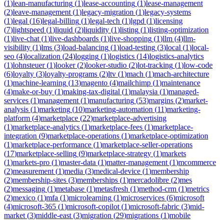
(
1
)
lean-manufacturing
(
1
)
lease-accounting
(
1
)
lease-management
(
2
)
leave-management
(
1
)
legacy-migration
(
1
)
legacy-systems
(
1
)
legal
(
16
)
legal-billing
(
1
)
legal-tech
(
1
)
lgpd
(
1
)
licensing
(
7
)
lightspeed
(
1
)
liquid
(
2
)
liquidity
(
1
)
listing
(
1
)
listing-optimization
(
1
)
live-chat
(
1
)
live-dashboards
(
1
)
live-shopping
(
1
)
llm
(
4
)
llm-
visibility
(
1
)
lms
(
3
)
load-balancing
(
1
)
load-testing
(
3
)
local
(
1
)
local-
seo
(
4
)
localization
(
24
)
logging
(
1
)
logistics
(
14
)
logistics-analytics
(
1
)
lohnsteuer
(
1
)
looker
(
2
)
looker-studio
(
2
)
lot-tracking
(
1
)
low-code
(
6
)
loyalty
(
3
)
loyalty-programs
(
2
)
ltv
(
1
)
mach
(
1
)
mach-architecture
(
1
)
machine-learning
(
13
)
magento
(
4
)
mailchimp
(
1
)
maintenance
(
4
)
make-or-buy
(
1
)
making-tax-digital
(
1
)
malaysia
(
1
)
managed-
services
(
1
)
management
(
1
)
manufacturing
(
53
)
margins
(
2
)
market-
analysis
(
1
)
marketing
(
10
)
marketing-automation
(
11
)
marketing-
platform
(
4
)
marketplace
(
22
)
marketplace-advertising
(
1
)
marketplace-analytics
(
1
)
marketplace-fees
(
1
)
marketplace-
integration
(
9
)
marketplace-operations
(
1
)
marketplace-optimization
(
1
)
marketplace-performance
(
1
)
marketplace-seller-operations
(
17
)
marketplace-selling
(
9
)
marketplace-strategy
(
1
)
markets
(
1
)
markets-pro
(
1
)
master-data
(
1
)
matter-management
(
1
)
mcommerce
(
2
)
measurement
(
1
)
media
(
3
)
medical-device
(
1
)
membership
(
2
)
membership-sites
(
3
)
memberships
(
1
)
mercadolibre
(
2
)
mes
(
2
)
messaging
(
1
)
metabase
(
1
)
metasfresh
(
1
)
method-crm
(
1
)
metrics
(
2
)
mexico
(
1
)
mfa
(
1
)
microlearning
(
1
)
microservices
(
6
)
microsoft
(
4
)
microsoft-365
(
1
)
microsoft-copilot
(
1
)
microsoft-fabric
(
3
)
mid-
market
(
3
)
middle-east
(
3
)
migration
(
29
)
migrations
(
1
)
mobile