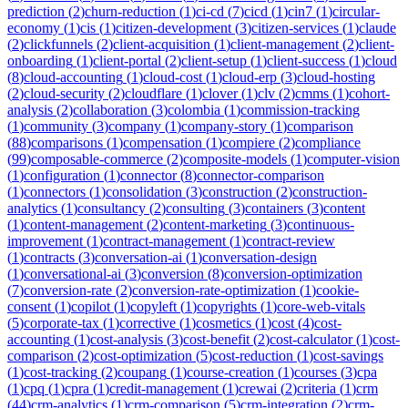
prediction
(
2
)
churn-reduction
(
1
)
ci-cd
(
7
)
cicd
(
1
)
cin7
(
1
)
circular-
economy
(
1
)
cis
(
1
)
citizen-development
(
3
)
citizen-services
(
1
)
claude
(
2
)
clickfunnels
(
2
)
client-acquisition
(
1
)
client-management
(
2
)
client-
onboarding
(
1
)
client-portal
(
2
)
client-setup
(
1
)
client-success
(
1
)
cloud
(
8
)
cloud-accounting
(
1
)
cloud-cost
(
1
)
cloud-erp
(
3
)
cloud-hosting
(
2
)
cloud-security
(
2
)
cloudflare
(
1
)
clover
(
1
)
clv
(
2
)
cmms
(
1
)
cohort-
analysis
(
2
)
collaboration
(
3
)
colombia
(
1
)
commission-tracking
(
1
)
community
(
3
)
company
(
1
)
company-story
(
1
)
comparison
(
88
)
comparisons
(
1
)
compensation
(
1
)
compiere
(
2
)
compliance
(
99
)
composable-commerce
(
2
)
composite-models
(
1
)
computer-vision
(
1
)
configuration
(
1
)
connector
(
8
)
connector-comparison
(
1
)
connectors
(
1
)
consolidation
(
3
)
construction
(
2
)
construction-
analytics
(
1
)
consultancy
(
2
)
consulting
(
3
)
containers
(
3
)
content
(
1
)
content-management
(
2
)
content-marketing
(
3
)
continuous-
improvement
(
1
)
contract-management
(
1
)
contract-review
(
1
)
contracts
(
3
)
conversation-ai
(
1
)
conversation-design
(
1
)
conversational-ai
(
3
)
conversion
(
8
)
conversion-optimization
(
7
)
conversion-rate
(
2
)
conversion-rate-optimization
(
1
)
cookie-
consent
(
1
)
copilot
(
1
)
copyleft
(
1
)
copyrights
(
1
)
core-web-vitals
(
5
)
corporate-tax
(
1
)
corrective
(
1
)
cosmetics
(
1
)
cost
(
4
)
cost-
accounting
(
1
)
cost-analysis
(
3
)
cost-benefit
(
2
)
cost-calculator
(
1
)
cost-
comparison
(
2
)
cost-optimization
(
5
)
cost-reduction
(
1
)
cost-savings
(
1
)
cost-tracking
(
2
)
coupang
(
1
)
course-creation
(
1
)
courses
(
3
)
cpa
(
1
)
cpq
(
1
)
cpra
(
1
)
credit-management
(
1
)
crewai
(
2
)
criteria
(
1
)
crm
(
44
)
crm-analytics
(
1
)
crm-comparison
(
5
)
crm-integration
(
2
)
crm-