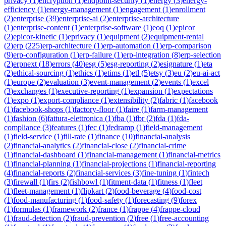
privacy
(
1
)
encryption
(
1
)
endpoint-security
(
1
)
energy
(
3
)
energy-
efficiency
(
1
)
energy-management
(
1
)
engagement
(
1
)
enrollment
(
2
)
enterprise
(
39
)
enterprise-ai
(
2
)
enterprise-architecture
(
1
)
enterprise-content
(
1
)
enterprise-software
(
1
)
eoq
(
1
)
epicor
(
2
)
epicor-kinetic
(
1
)
eprivacy
(
1
)
equipment
(
2
)
equipment-rental
(
2
)
erp
(
225
)
erp-architecture
(
1
)
erp-automation
(
1
)
erp-comparison
(
9
)
erp-configuration
(
1
)
erp-failure
(
1
)
erp-integration
(
8
)
erp-selection
(
2
)
erpnext
(
18
)
errors
(
40
)
esg
(
5
)
esg-reporting
(
2
)
esignature
(
1
)
eta
(
2
)
ethical-sourcing
(
1
)
ethics
(
1
)
etims
(
1
)
etl
(
5
)
etsy
(
3
)
eu
(
2
)
eu-ai-act
(
1
)
europe
(
2
)
evaluation
(
3
)
event-management
(
2
)
events
(
1
)
excel
(
3
)
exchanges
(
1
)
executive-reporting
(
1
)
expansion
(
1
)
expectations
(
1
)
expo
(
1
)
export-compliance
(
1
)
extensibility
(
2
)
fabric
(
1
)
facebook
(
1
)
facebook-shops
(
1
)
factory-floor
(
1
)
faire
(
1
)
farm-management
(
1
)
fashion
(
6
)
fattura-elettronica
(
1
)
fba
(
1
)
fbr
(
2
)
fda
(
1
)
fda-
compliance
(
3
)
features
(
1
)
fec
(
1
)
fedramp
(
1
)
field-management
(
1
)
field-service
(
1
)
fill-rate
(
1
)
finance
(
10
)
financial-analysis
(
2
)
financial-analytics
(
2
)
financial-close
(
2
)
financial-crime
(
1
)
financial-dashboard
(
1
)
financial-management
(
1
)
financial-metrics
(
1
)
financial-planning
(
1
)
financial-projections
(
1
)
financial-reporting
(
4
)
financial-reports
(
2
)
financial-services
(
3
)
fine-tuning
(
1
)
fintech
(
3
)
firewall
(
1
)
firs
(
2
)
fishbowl
(
1
)
fitment-data
(
1
)
fitness
(
1
)
fleet
(
1
)
fleet-management
(
1
)
flipkart
(
2
)
food-beverage
(
4
)
food-cost
(
1
)
food-manufacturing
(
1
)
food-safety
(
1
)
forecasting
(
9
)
forex
(
1
)
formulas
(
1
)
framework
(
2
)
france
(
1
)
frappe
(
4
)
frappe-cloud
(
1
)
fraud-detection
(
2
)
fraud-prevention
(
2
)
free
(
1
)
free-accounting