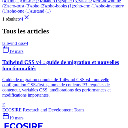
(
4
)
xml
(
1
)
xml-rpc
(
3
)
zalando
(
5
)
zapier
(
3
)
zatca
(
2
)
zero-downtime
(
2
)
zero-trust
(
3
)
zoho
(
2
)
zoho-books
(
1
)
zoho-crm
(
1
)
zoho-inventory
(
1
)
zoho-one
(
1
)
zustand
(
1
)
1 résultat
v4
Tous les articles
tailwind-css
v4
19 mars
Tailwind CSS v4 : guide de migration et nouvelles
fonctionnalités
Guide de migration complet de Tailwind CSS v4 : nouvelle
configuration CSS-first, gamme de couleurs P3, requêtes de
conteneur, variables CSS, améliorations des performances et
modifications importantes.
E
ECOSIRE Research and Development Team
19 mars