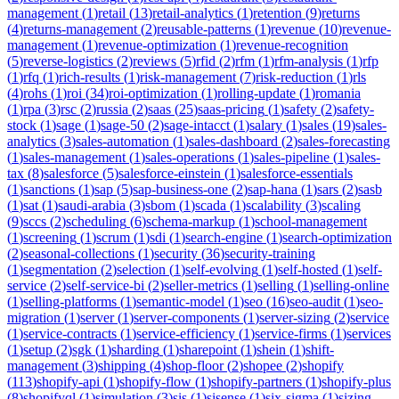
management
(
1
)
retail
(
13
)
retail-analytics
(
1
)
retention
(
9
)
returns
(
4
)
returns-management
(
2
)
reusable-patterns
(
1
)
revenue
(
10
)
revenue-
management
(
1
)
revenue-optimization
(
1
)
revenue-recognition
(
5
)
reverse-logistics
(
2
)
reviews
(
5
)
rfid
(
2
)
rfm
(
1
)
rfm-analysis
(
1
)
rfp
(
1
)
rfq
(
1
)
rich-results
(
1
)
risk-management
(
7
)
risk-reduction
(
1
)
rls
(
4
)
rohs
(
1
)
roi
(
34
)
roi-optimization
(
1
)
rolling-update
(
1
)
romania
(
1
)
rpa
(
3
)
rsc
(
2
)
russia
(
2
)
saas
(
25
)
saas-pricing
(
1
)
safety
(
2
)
safety-
stock
(
1
)
sage
(
1
)
sage-50
(
2
)
sage-intacct
(
1
)
salary
(
1
)
sales
(
19
)
sales-
analytics
(
3
)
sales-automation
(
1
)
sales-dashboard
(
2
)
sales-forecasting
(
1
)
sales-management
(
1
)
sales-operations
(
1
)
sales-pipeline
(
1
)
sales-
tax
(
8
)
salesforce
(
5
)
salesforce-einstein
(
1
)
salesforce-essentials
(
1
)
sanctions
(
1
)
sap
(
5
)
sap-business-one
(
2
)
sap-hana
(
1
)
sars
(
2
)
sasb
(
1
)
sat
(
1
)
saudi-arabia
(
3
)
sbom
(
1
)
scada
(
1
)
scalability
(
3
)
scaling
(
9
)
sccs
(
2
)
scheduling
(
6
)
schema-markup
(
1
)
school-management
(
1
)
screening
(
1
)
scrum
(
1
)
sdi
(
1
)
search-engine
(
1
)
search-optimization
(
2
)
seasonal-collections
(
1
)
security
(
36
)
security-training
(
1
)
segmentation
(
2
)
selection
(
1
)
self-evolving
(
1
)
self-hosted
(
1
)
self-
service
(
2
)
self-service-bi
(
2
)
seller-metrics
(
1
)
selling
(
1
)
selling-online
(
1
)
selling-platforms
(
1
)
semantic-model
(
1
)
seo
(
16
)
seo-audit
(
1
)
seo-
migration
(
1
)
server
(
1
)
server-components
(
1
)
server-sizing
(
2
)
service
(
1
)
service-contracts
(
1
)
service-efficiency
(
1
)
service-firms
(
1
)
services
(
1
)
setup
(
2
)
sgk
(
1
)
sharding
(
1
)
sharepoint
(
1
)
shein
(
1
)
shift-
management
(
3
)
shipping
(
4
)
shop-floor
(
2
)
shopee
(
2
)
shopify
(
113
)
shopify-api
(
1
)
shopify-flow
(
1
)
shopify-partners
(
1
)
shopify-plus
(
8
)
shopifyql
(
1
)
simulation
(
3
)
sis
(
1
)
sisense
(
1
)
six-sigma
(
1
)
sizing