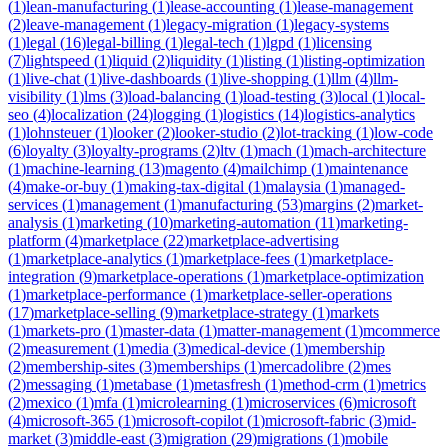
(
1
)
lean-manufacturing
(
1
)
lease-accounting
(
1
)
lease-management
(
2
)
leave-management
(
1
)
legacy-migration
(
1
)
legacy-systems
(
1
)
legal
(
16
)
legal-billing
(
1
)
legal-tech
(
1
)
lgpd
(
1
)
licensing
(
7
)
lightspeed
(
1
)
liquid
(
2
)
liquidity
(
1
)
listing
(
1
)
listing-optimization
(
1
)
live-chat
(
1
)
live-dashboards
(
1
)
live-shopping
(
1
)
llm
(
4
)
llm-
visibility
(
1
)
lms
(
3
)
load-balancing
(
1
)
load-testing
(
3
)
local
(
1
)
local-
seo
(
4
)
localization
(
24
)
logging
(
1
)
logistics
(
14
)
logistics-analytics
(
1
)
lohnsteuer
(
1
)
looker
(
2
)
looker-studio
(
2
)
lot-tracking
(
1
)
low-code
(
6
)
loyalty
(
3
)
loyalty-programs
(
2
)
ltv
(
1
)
mach
(
1
)
mach-architecture
(
1
)
machine-learning
(
13
)
magento
(
4
)
mailchimp
(
1
)
maintenance
(
4
)
make-or-buy
(
1
)
making-tax-digital
(
1
)
malaysia
(
1
)
managed-
services
(
1
)
management
(
1
)
manufacturing
(
53
)
margins
(
2
)
market-
analysis
(
1
)
marketing
(
10
)
marketing-automation
(
11
)
marketing-
platform
(
4
)
marketplace
(
22
)
marketplace-advertising
(
1
)
marketplace-analytics
(
1
)
marketplace-fees
(
1
)
marketplace-
integration
(
9
)
marketplace-operations
(
1
)
marketplace-optimization
(
1
)
marketplace-performance
(
1
)
marketplace-seller-operations
(
17
)
marketplace-selling
(
9
)
marketplace-strategy
(
1
)
markets
(
1
)
markets-pro
(
1
)
master-data
(
1
)
matter-management
(
1
)
mcommerce
(
2
)
measurement
(
1
)
media
(
3
)
medical-device
(
1
)
membership
(
2
)
membership-sites
(
3
)
memberships
(
1
)
mercadolibre
(
2
)
mes
(
2
)
messaging
(
1
)
metabase
(
1
)
metasfresh
(
1
)
method-crm
(
1
)
metrics
(
2
)
mexico
(
1
)
mfa
(
1
)
microlearning
(
1
)
microservices
(
6
)
microsoft
(
4
)
microsoft-365
(
1
)
microsoft-copilot
(
1
)
microsoft-fabric
(
3
)
mid-
market
(
3
)
middle-east
(
3
)
migration
(
29
)
migrations
(
1
)
mobile