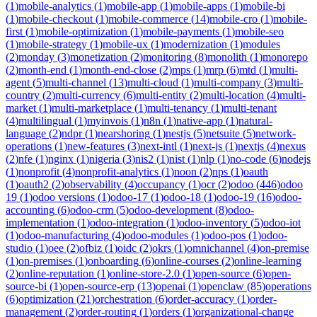
(
1
)
mobile-analytics
(
1
)
mobile-app
(
1
)
mobile-apps
(
1
)
mobile-bi
(
1
)
mobile-checkout
(
1
)
mobile-commerce
(
14
)
mobile-cro
(
1
)
mobile-
first
(
1
)
mobile-optimization
(
1
)
mobile-payments
(
1
)
mobile-seo
(
1
)
mobile-strategy
(
1
)
mobile-ux
(
1
)
modernization
(
1
)
modules
(
2
)
monday
(
3
)
monetization
(
2
)
monitoring
(
8
)
monolith
(
1
)
monorepo
(
2
)
month-end
(
1
)
month-end-close
(
2
)
mps
(
1
)
mrp
(
6
)
mtd
(
1
)
multi-
agent
(
5
)
multi-channel
(
13
)
multi-cloud
(
1
)
multi-company
(
3
)
multi-
country
(
2
)
multi-currency
(
6
)
multi-entity
(
2
)
multi-location
(
4
)
multi-
market
(
1
)
multi-marketplace
(
1
)
multi-tenancy
(
1
)
multi-tenant
(
4
)
multilingual
(
1
)
myinvois
(
1
)
n8n
(
1
)
native-app
(
1
)
natural-
language
(
2
)
ndpr
(
1
)
nearshoring
(
1
)
nestjs
(
5
)
netsuite
(
5
)
network-
operations
(
1
)
new-features
(
3
)
next-intl
(
1
)
next-js
(
1
)
nextjs
(
4
)
nexus
(
2
)
nfe
(
1
)
nginx
(
1
)
nigeria
(
3
)
nis2
(
1
)
nist
(
1
)
nlp
(
1
)
no-code
(
6
)
nodejs
(
1
)
nonprofit
(
4
)
nonprofit-analytics
(
1
)
noon
(
2
)
nps
(
1
)
oauth
(
1
)
oauth2
(
2
)
observability
(
4
)
occupancy
(
1
)
ocr
(
2
)
odoo
(
446
)
odoo
19
(
1
)
odoo versions
(
1
)
odoo-17
(
1
)
odoo-18
(
1
)
odoo-19
(
16
)
odoo-
accounting
(
6
)
odoo-crm
(
5
)
odoo-development
(
8
)
odoo-
implementation
(
1
)
odoo-integration
(
1
)
odoo-inventory
(
5
)
odoo-iot
(
1
)
odoo-manufacturing
(
4
)
odoo-modules
(
1
)
odoo-pos
(
1
)
odoo-
studio
(
1
)
oee
(
2
)
ofbiz
(
1
)
oidc
(
2
)
okrs
(
1
)
omnichannel
(
4
)
on-premise
(
1
)
on-premises
(
1
)
onboarding
(
6
)
online-courses
(
2
)
online-learning
(
2
)
online-reputation
(
1
)
online-store-2.0
(
1
)
open-source
(
6
)
open-
source-bi
(
1
)
open-source-erp
(
13
)
openai
(
1
)
openclaw
(
85
)
operations
(
6
)
optimization
(
21
)
orchestration
(
6
)
order-accuracy
(
1
)
order-
management
(
2
)
order-routing
(
1
)
orders
(
1
)
organizational-change