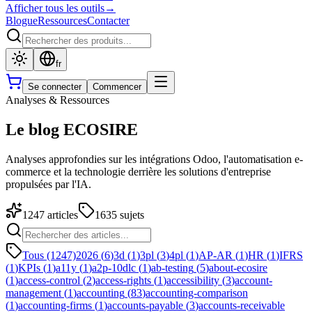
Afficher tous les outils
→
Blogue
Ressources
Contacter
fr
Se connecter
Commencer
Analyses & Ressources
Le blog ECOSIRE
Analyses approfondies sur les intégrations Odoo, l'automatisation e-
commerce et la technologie derrière les solutions d'entreprise
propulsées par l'IA.
1247
articles
1635
sujets
Tous (1247)
2026
(
6
)
3d
(
1
)
3pl
(
3
)
4pl
(
1
)
AP-AR
(
1
)
HR
(
1
)
IFRS
(
1
)
KPIs
(
1
)
a11y
(
1
)
a2p-10dlc
(
1
)
ab-testing
(
5
)
about-ecosire
(
1
)
access-control
(
2
)
access-rights
(
1
)
accessibility
(
3
)
account-
management
(
1
)
accounting
(
83
)
accounting-comparison
(
1
)
accounting-firms
(
1
)
accounts-payable
(
3
)
accounts-receivable