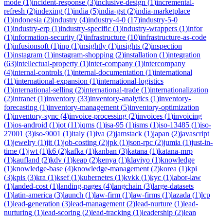
mode
(
1
)
incident-response
(
3
)
inclusive-design
(
1
)
incremental-
refresh
(
2
)
indexing
(
1
)
india
(
5
)
india-gst
(
2
)
india-marketplace
(
1
)
indonesia
(
2
)
industry
(
4
)
industry-4-0
(
17
)
industry-5-0
(
1
)
industry-erp
(
1
)
industry-specific
(
1
)
industry-wrappers
(
1
)
infor
(
1
)
information-security
(
2
)
infrastructure
(
10
)
infrastructure-as-code
(
1
)
infusionsoft
(
1
)
inp
(
1
)
insightly
(
1
)
insights
(
2
)
inspection
(
1
)
instagram
(
1
)
instagram-shopping
(
2
)
installation
(
1
)
integration
(
63
)
intellectual-property
(
1
)
inter-company
(
1
)
intercompany
(
4
)
internal-controls
(
1
)
internal-documentation
(
1
)
international
(
11
)
international-expansion
(
1
)
international-logistics
(
1
)
international-selling
(
2
)
international-trade
(
1
)
internationalization
(
2
)
intranet
(
1
)
inventory
(
33
)
inventory-analytics
(
1
)
inventory-
forecasting
(
1
)
inventory-management
(
5
)
inventory-optimization
(
1
)
inventory-sync
(
4
)
invoice-processing
(
2
)
invoices
(
1
)
invoicing
(
1
)
ios-android
(
1
)
iot
(
11
)
iqms
(
1
)
isa-95
(
1
)
isms
(
1
)
iso-13485
(
1
)
iso-
27001
(
3
)
iso-9001
(
1
)
italy
(
1
)
iva
(
2
)
jamstack
(
1
)
japan
(
2
)
javascript
(
1
)
jewelry
(
1
)
jit
(
1
)
job-costing
(
2
)
jpk
(
1
)
json-rpc
(
2
)
jumia
(
1
)
just-in-
time
(
1
)
jwt
(
1
)
k6
(
2
)
kafka
(
1
)
kanban
(
3
)
katana
(
1
)
katana-mrp
(
1
)
kaufland
(
2
)
kdv
(
1
)
keap
(
2
)
kenya
(
1
)
klaviyo
(
1
)
knowledge
(
1
)
knowledge-base
(
4
)
knowledge-management
(
2
)
korea
(
1
)
kpi
(
3
)
kpis
(
3
)
kra
(
1
)
ksef
(
1
)
kubernetes
(
1
)
kvkk
(
1
)
kyc
(
1
)
labor-law
(
1
)
landed-cost
(
1
)
landing-pages
(
4
)
langchain
(
3
)
large-datasets
(
1
)
latin-america
(
3
)
launch
(
1
)
law-firm
(
1
)
law-firms
(
1
)
lazada
(
1
)
lcp
(
1
)
lead-generation
(
3
)
lead-management
(
2
)
lead-nurture
(
1
)
lead-
nurturing
(
1
)
lead-scoring
(
2
)
lead-tracking
(
1
)
leadership
(
2
)
lean