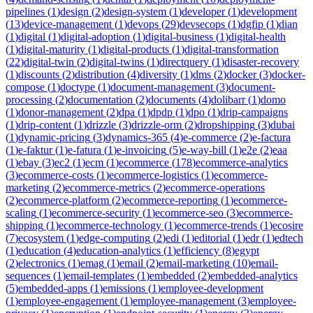
pipelines
(
1
)
design
(
2
)
design-system
(
1
)
developer
(
1
)
development
(
13
)
device-management
(
1
)
devops
(
29
)
devsecops
(
1
)
dgfip
(
1
)
dian
(
1
)
digital
(
1
)
digital-adoption
(
1
)
digital-business
(
1
)
digital-health
(
1
)
digital-maturity
(
1
)
digital-products
(
1
)
digital-transformation
(
22
)
digital-twin
(
2
)
digital-twins
(
1
)
directquery
(
1
)
disaster-recovery
(
1
)
discounts
(
2
)
distribution
(
4
)
diversity
(
1
)
dms
(
2
)
docker
(
3
)
docker-
compose
(
1
)
doctype
(
1
)
document-management
(
3
)
document-
processing
(
2
)
documentation
(
2
)
documents
(
4
)
dolibarr
(
1
)
domo
(
1
)
donor-management
(
2
)
dpa
(
1
)
dpdp
(
1
)
dpo
(
1
)
drip-campaigns
(
1
)
drip-content
(
1
)
drizzle
(
3
)
drizzle-orm
(
2
)
dropshipping
(
3
)
dubai
(
1
)
dynamic-pricing
(
3
)
dynamics-365
(
4
)
e-commerce
(
2
)
e-factura
(
1
)
e-faktur
(
1
)
e-fatura
(
1
)
e-invoicing
(
5
)
e-way-bill
(
1
)
e2e
(
2
)
eaa
(
1
)
ebay
(
3
)
ec2
(
1
)
ecm
(
1
)
ecommerce
(
178
)
ecommerce-analytics
(
3
)
ecommerce-costs
(
1
)
ecommerce-logistics
(
1
)
ecommerce-
marketing
(
2
)
ecommerce-metrics
(
2
)
ecommerce-operations
(
2
)
ecommerce-platform
(
2
)
ecommerce-reporting
(
1
)
ecommerce-
scaling
(
1
)
ecommerce-security
(
1
)
ecommerce-seo
(
3
)
ecommerce-
shipping
(
1
)
ecommerce-technology
(
1
)
ecommerce-trends
(
1
)
ecosire
(
7
)
ecosystem
(
1
)
edge-computing
(
2
)
edi
(
1
)
editorial
(
1
)
edr
(
1
)
edtech
(
1
)
education
(
4
)
education-analytics
(
1
)
efficiency
(
8
)
egypt
(
2
)
electronics
(
1
)
emag
(
1
)
email
(
2
)
email-marketing
(
10
)
email-
sequences
(
1
)
email-templates
(
1
)
embedded
(
2
)
embedded-analytics
(
5
)
embedded-apps
(
1
)
emissions
(
1
)
employee-development
(
1
)
employee-engagement
(
1
)
employee-management
(
3
)
employee-