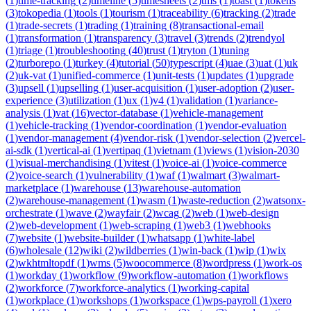
(
1
)
time-tracking
(
2
)
timeline
(
5
)
timesheets
(
2
)
tms
(
1
)
toast
(
1
)
tokens
(
3
)
tokopedia
(
1
)
tools
(
1
)
tourism
(
1
)
traceability
(
6
)
tracking
(
2
)
trade
(
1
)
trade-secrets
(
1
)
trading
(
1
)
training
(
8
)
transactional-email
(
1
)
transformation
(
1
)
transparency
(
3
)
travel
(
3
)
trends
(
2
)
trendyol
(
1
)
triage
(
1
)
troubleshooting
(
40
)
trust
(
1
)
tryton
(
1
)
tuning
(
2
)
turborepo
(
1
)
turkey
(
4
)
tutorial
(
50
)
typescript
(
4
)
uae
(
3
)
uat
(
1
)
uk
(
2
)
uk-vat
(
1
)
unified-commerce
(
1
)
unit-tests
(
1
)
updates
(
1
)
upgrade
(
3
)
upsell
(
1
)
upselling
(
1
)
user-acquisition
(
1
)
user-adoption
(
2
)
user-
experience
(
3
)
utilization
(
1
)
ux
(
1
)
v4
(
1
)
validation
(
1
)
variance-
analysis
(
1
)
vat
(
16
)
vector-database
(
1
)
vehicle-management
(
1
)
vehicle-tracking
(
1
)
vendor-coordination
(
1
)
vendor-evaluation
(
1
)
vendor-management
(
4
)
vendor-risk
(
1
)
vendor-selection
(
2
)
vercel-
ai-sdk
(
1
)
vertical-ai
(
1
)
vertipaq
(
1
)
vietnam
(
1
)
views
(
1
)
vision-2030
(
1
)
visual-merchandising
(
1
)
vitest
(
1
)
voice-ai
(
1
)
voice-commerce
(
2
)
voice-search
(
1
)
vulnerability
(
1
)
waf
(
1
)
walmart
(
3
)
walmart-
marketplace
(
1
)
warehouse
(
13
)
warehouse-automation
(
2
)
warehouse-management
(
1
)
wasm
(
1
)
waste-reduction
(
2
)
watsonx-
orchestrate
(
1
)
wave
(
2
)
wayfair
(
2
)
wcag
(
2
)
web
(
1
)
web-design
(
2
)
web-development
(
1
)
web-scraping
(
1
)
web3
(
1
)
webhooks
(
7
)
website
(
1
)
website-builder
(
1
)
whatsapp
(
1
)
white-label
(
6
)
wholesale
(
12
)
wiki
(
2
)
wildberries
(
1
)
win-back
(
1
)
wip
(
1
)
wix
(
2
)
wkhtmltopdf
(
1
)
wms
(
5
)
woocommerce
(
8
)
wordpress
(
1
)
work-os
(
1
)
workday
(
1
)
workflow
(
9
)
workflow-automation
(
1
)
workflows
(
2
)
workforce
(
7
)
workforce-analytics
(
1
)
working-capital
(
1
)
workplace
(
1
)
workshops
(
1
)
workspace
(
1
)
wps-payroll
(
1
)
xero