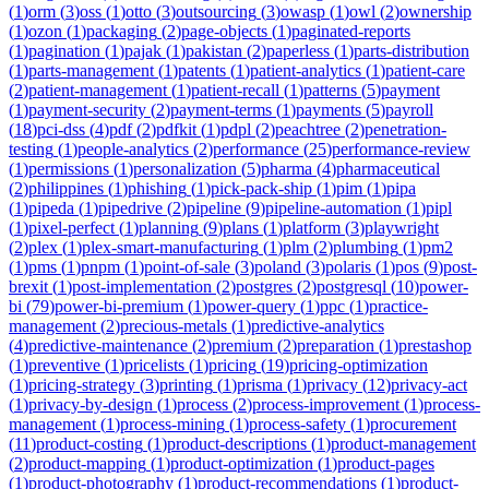
(
1
)
orm
(
3
)
oss
(
1
)
otto
(
3
)
outsourcing
(
3
)
owasp
(
1
)
owl
(
2
)
ownership
(
1
)
ozon
(
1
)
packaging
(
2
)
page-objects
(
1
)
paginated-reports
(
1
)
pagination
(
1
)
pajak
(
1
)
pakistan
(
2
)
paperless
(
1
)
parts-distribution
(
1
)
parts-management
(
1
)
patents
(
1
)
patient-analytics
(
1
)
patient-care
(
2
)
patient-management
(
1
)
patient-recall
(
1
)
patterns
(
5
)
payment
(
1
)
payment-security
(
2
)
payment-terms
(
1
)
payments
(
5
)
payroll
(
18
)
pci-dss
(
4
)
pdf
(
2
)
pdfkit
(
1
)
pdpl
(
2
)
peachtree
(
2
)
penetration-
testing
(
1
)
people-analytics
(
2
)
performance
(
25
)
performance-review
(
1
)
permissions
(
1
)
personalization
(
5
)
pharma
(
4
)
pharmaceutical
(
2
)
philippines
(
1
)
phishing
(
1
)
pick-pack-ship
(
1
)
pim
(
1
)
pipa
(
1
)
pipeda
(
1
)
pipedrive
(
2
)
pipeline
(
9
)
pipeline-automation
(
1
)
pipl
(
1
)
pixel-perfect
(
1
)
planning
(
9
)
plans
(
1
)
platform
(
3
)
playwright
(
2
)
plex
(
1
)
plex-smart-manufacturing
(
1
)
plm
(
2
)
plumbing
(
1
)
pm2
(
1
)
pms
(
1
)
pnpm
(
1
)
point-of-sale
(
3
)
poland
(
3
)
polaris
(
1
)
pos
(
9
)
post-
brexit
(
1
)
post-implementation
(
2
)
postgres
(
2
)
postgresql
(
10
)
power-
bi
(
79
)
power-bi-premium
(
1
)
power-query
(
1
)
ppc
(
1
)
practice-
management
(
2
)
precious-metals
(
1
)
predictive-analytics
(
4
)
predictive-maintenance
(
2
)
premium
(
2
)
preparation
(
1
)
prestashop
(
1
)
preventive
(
1
)
pricelists
(
1
)
pricing
(
19
)
pricing-optimization
(
1
)
pricing-strategy
(
3
)
printing
(
1
)
prisma
(
1
)
privacy
(
12
)
privacy-act
(
1
)
privacy-by-design
(
1
)
process
(
2
)
process-improvement
(
1
)
process-
management
(
1
)
process-mining
(
1
)
process-safety
(
1
)
procurement
(
11
)
product-costing
(
1
)
product-descriptions
(
1
)
product-management
(
2
)
product-mapping
(
1
)
product-optimization
(
1
)
product-pages
(
1
)
product-photography
(
1
)
product-recommendations
(
1
)
product-