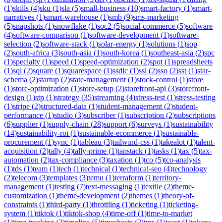
(
1
)
skills
(
4
)
sku
(
1
)
sla
(
5
)
small-business
(
10
)
smart-factory
(
1
)
smart-
narratives
(
1
)
smart-warehouse
(
1
)
smb
(
9
)
sms-marketing
(
5
)
snapshots
(
1
)
snowflake
(
1
)
soc2
(
5
)
social-commerce
(
5
)
software
(
4
)
software-comparison
(
1
)
software-development
(
1
)
software-
selection
(
2
)
software-stack
(
1
)
solar-energy
(
1
)
solutions
(
1
)
sop
(
2
)
south-africa
(
3
)
south-asia
(
1
)
south-korea
(
1
)
southeast-asia
(
2
)
spc
(
1
)
specialty
(
1
)
speed
(
1
)
speed-optimization
(
2
)
spot
(
1
)
spreadsheets
(
1
)
sql
(
2
)
square
(
1
)
squarespace
(
1
)
ssdlc
(
1
)
ssl
(
2
)
sso
(
2
)
sst
(
1
)
star-
schema
(
2
)
startup
(
2
)
state-management
(
1
)
stock-control
(
1
)
store
(
1
)
store-optimization
(
1
)
store-setup
(
2
)
storefront-api
(
3
)
storefront-
design
(
1
)
stp
(
1
)
strategy
(
35
)
streaming
(
4
)
stress-test
(
1
)
stress-testing
(
1
)
stripe
(
2
)
structured-data
(
1
)
student-management
(
2
)
student-
performance
(
1
)
studio
(
3
)
subscriber
(
1
)
subscription
(
2
)
subscriptions
(
6
)
supplier
(
1
)
supply-chain
(
28
)
support
(
6
)
surveys
(
1
)
sustainability
(
14
)
sustainability-roi
(
1
)
sustainable-ecommerce
(
1
)
sustainable-
procurement
(
1
)
sync
(
1
)
tableau
(
3
)
tailwind-css
(
1
)
takealot
(
1
)
talent-
acquisition
(
2
)
tally
(
4
)
tally-prime
(
1
)
tanstack
(
1
)
tasks
(
1
)
tax
(
5
)
tax-
automation
(
2
)
tax-compliance
(
3
)
taxation
(
1
)
tco
(
5
)
tco-analysis
(
1
)
tds
(
1
)
team
(
1
)
tech
(
1
)
technical
(
1
)
technical-seo
(
4
)
technology
(
2
)
telecom
(
3
)
templates
(
3
)
temu
(
1
)
terraform
(
1
)
territory-
management
(
1
)
testing
(
7
)
text-messaging
(
1
)
textile
(
2
)
theme-
customization
(
1
)
theme-development
(
2
)
themes
(
1
)
theory-of-
constraints
(
1
)
third-party
(
1
)
throttling
(
1
)
ticketing
(
1
)
ticketing-
system
(
1
)
tiktok
(
1
)
tiktok-shop
(
4
)
time-off
(
1
)
time-to-market