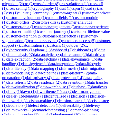
migration
(
2
)
cro
(
2
)
cross-border
(
8
)
cross-platform
(
1
)
cross-sell
(
1
)
cross-selling
(
1
)
cryptography
(
1
)
csat
(
1
)
cspm
(
1
)
csrd
(
3
)
css
(
2
)
csv
(
1
)
culture
(
1
)
currency
(
1
)
custom-agents
(
1
)
custom-checkout
(
1
)
custom-development
(
1
)
custom-fields
(
1
)
custom-module
(
1
)
custom-orders
(
2
)
custom-skills
(
2
)
customer-analytics
(
2
)
customer-data
(
1
)
customer-engagement
(
3
)
customer-experience
(
5
)
customer-health
(
1
)
customer-journey
(
1
)
customer-lifetime-value
(
3
)
customer-retention
(
5
)
customer-satisfaction
(
1
)
customer-
segmentation
(
2
)
customer-service
(
7
)
customer-success
(
5
)
customer-
support
(
7
)
customization
(
5
)
customs
(
1
)
cutover
(
2
)
cx
(
1
)
cybersecurity
(
14
)
daraz
(
1
)
dashboard
(
2
)
dashboards
(
16
)
data
(
5
)
data-analysis
(
3
)
data-analytics
(
3
)
data-cleanup
(
2
)
data-driven
(
3
)
data-extraction
(
2
)
data-fetching
(
1
)
data-governance
(
1
)
data-
handling
(
1
)
data-hygiene
(
1
)
data-integration
(
2
)
data-lifecycle
(
1
)
data-literacy
(
1
)
data-mapping
(
1
)
data-mesh
(
1
)
data-migration
(
8
)
data-modeling
(
5
)
data-pipeline
(
1
)
data-platform
(
2
)
data-
preparation
(
1
)
data-privacy
(
4
)
data-protection
(
14
)
data-quality
(
4
)
data-refresh
(
2
)
data-residency
(
2
)
data-retention
(
1
)
data-transfer
(
4
)
data-visualization
(
5
)
data-warehouse
(
2
)
database
(
7
)
dataflows
(
1
)
datev
(
1
)
dawn
(
1
)
dawn-theme
(
1
)
dax
(
7
)
deal-management
(
1
)
dealer
(
1
)
debugging
(
1
)
decentralized
(
1
)
decision
(
1
)
decision-
framework
(
1
)
decision-making
(
1
)
decision-matrix
(
1
)
decision-tree
(
1
)
decorators
(
1
)
defect-detection
(
1
)
deliverability
(
1
)
delivery
(
1
)
delmiaworks
(
1
)
demand-forecasting
(
3
)
demand-planning
(
4
)
demand-sensing
(
1
)
dental
(
1
)
deployment
(
10
)
deployment-