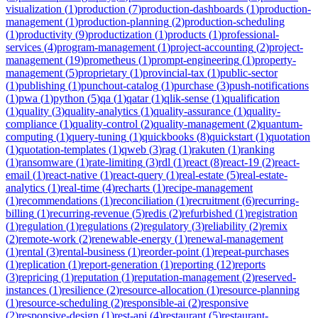
visualization
(
1
)
production
(
7
)
production-dashboards
(
1
)
production-
management
(
1
)
production-planning
(
2
)
production-scheduling
(
1
)
productivity
(
9
)
productization
(
1
)
products
(
1
)
professional-
services
(
4
)
program-management
(
1
)
project-accounting
(
2
)
project-
management
(
19
)
prometheus
(
1
)
prompt-engineering
(
1
)
property-
management
(
5
)
proprietary
(
1
)
provincial-tax
(
1
)
public-sector
(
1
)
publishing
(
1
)
punchout-catalog
(
1
)
purchase
(
3
)
push-notifications
(
1
)
pwa
(
1
)
python
(
5
)
qa
(
1
)
qatar
(
1
)
qlik-sense
(
1
)
qualification
(
1
)
quality
(
3
)
quality-analytics
(
1
)
quality-assurance
(
1
)
quality-
compliance
(
1
)
quality-control
(
2
)
quality-management
(
2
)
quantum-
computing
(
1
)
query-tuning
(
1
)
quickbooks
(
8
)
quickstart
(
1
)
quotation
(
1
)
quotation-templates
(
1
)
qweb
(
3
)
rag
(
1
)
rakuten
(
1
)
ranking
(
1
)
ransomware
(
1
)
rate-limiting
(
3
)
rdl
(
1
)
react
(
8
)
react-19
(
2
)
react-
email
(
1
)
react-native
(
1
)
react-query
(
1
)
real-estate
(
5
)
real-estate-
analytics
(
1
)
real-time
(
4
)
recharts
(
1
)
recipe-management
(
1
)
recommendations
(
1
)
reconciliation
(
1
)
recruitment
(
6
)
recurring-
billing
(
1
)
recurring-revenue
(
5
)
redis
(
2
)
refurbished
(
1
)
registration
(
1
)
regulation
(
1
)
regulations
(
2
)
regulatory
(
3
)
reliability
(
2
)
remix
(
2
)
remote-work
(
2
)
renewable-energy
(
1
)
renewal-management
(
1
)
rental
(
3
)
rental-business
(
1
)
reorder-point
(
1
)
repeat-purchases
(
1
)
replication
(
1
)
report-generation
(
1
)
reporting
(
12
)
reports
(
3
)
repricing
(
1
)
reputation
(
1
)
reputation-management
(
2
)
reserved-
instances
(
1
)
resilience
(
2
)
resource-allocation
(
1
)
resource-planning
(
1
)
resource-scheduling
(
2
)
responsible-ai
(
2
)
responsive
(
2
)
responsive-design
(
1
)
rest-api
(
4
)
restaurant
(
5
)
restaurant-