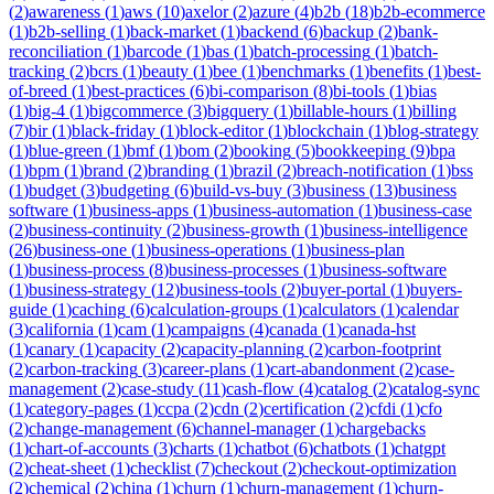
(
2
)
awareness
(
1
)
aws
(
10
)
axelor
(
2
)
azure
(
4
)
b2b
(
18
)
b2b-ecommerce
(
1
)
b2b-selling
(
1
)
back-market
(
1
)
backend
(
6
)
backup
(
2
)
bank-
reconciliation
(
1
)
barcode
(
1
)
bas
(
1
)
batch-processing
(
1
)
batch-
tracking
(
2
)
bcrs
(
1
)
beauty
(
1
)
bee
(
1
)
benchmarks
(
1
)
benefits
(
1
)
best-
of-breed
(
1
)
best-practices
(
6
)
bi-comparison
(
8
)
bi-tools
(
1
)
bias
(
1
)
big-4
(
1
)
bigcommerce
(
3
)
bigquery
(
1
)
billable-hours
(
1
)
billing
(
7
)
bir
(
1
)
black-friday
(
1
)
block-editor
(
1
)
blockchain
(
1
)
blog-strategy
(
1
)
blue-green
(
1
)
bmf
(
1
)
bom
(
2
)
booking
(
5
)
bookkeeping
(
9
)
bpa
(
1
)
bpm
(
1
)
brand
(
2
)
branding
(
1
)
brazil
(
2
)
breach-notification
(
1
)
bss
(
1
)
budget
(
3
)
budgeting
(
6
)
build-vs-buy
(
3
)
business
(
13
)
business
software
(
1
)
business-apps
(
1
)
business-automation
(
1
)
business-case
(
2
)
business-continuity
(
2
)
business-growth
(
1
)
business-intelligence
(
26
)
business-one
(
1
)
business-operations
(
1
)
business-plan
(
1
)
business-process
(
8
)
business-processes
(
1
)
business-software
(
1
)
business-strategy
(
12
)
business-tools
(
2
)
buyer-portal
(
1
)
buyers-
guide
(
1
)
caching
(
6
)
calculation-groups
(
1
)
calculators
(
1
)
calendar
(
3
)
california
(
1
)
cam
(
1
)
campaigns
(
4
)
canada
(
1
)
canada-hst
(
1
)
canary
(
1
)
capacity
(
2
)
capacity-planning
(
2
)
carbon-footprint
(
2
)
carbon-tracking
(
3
)
career-plans
(
1
)
cart-abandonment
(
2
)
case-
management
(
2
)
case-study
(
11
)
cash-flow
(
4
)
catalog
(
2
)
catalog-sync
(
1
)
category-pages
(
1
)
ccpa
(
2
)
cdn
(
2
)
certification
(
2
)
cfdi
(
1
)
cfo
(
2
)
change-management
(
6
)
channel-manager
(
1
)
chargebacks
(
1
)
chart-of-accounts
(
3
)
charts
(
1
)
chatbot
(
6
)
chatbots
(
1
)
chatgpt
(
2
)
cheat-sheet
(
1
)
checklist
(
7
)
checkout
(
2
)
checkout-optimization
(
2
)
chemical
(
2
)
china
(
1
)
churn
(
1
)
churn-management
(
1
)
churn-