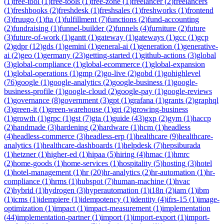
(
1
)
free-tool
(
1
)
free-tools
(
1
)
free-zone
(
1
)
freelancer
(
2
)
freelancers
(
1
)
freshbooks
(
2
)
freshdesk
(
1
)
freshsales
(
1
)
freshworks
(
1
)
frontend
(
3
)
fruugo
(
1
)
fta
(
1
)
fulfillment
(
7
)
functions
(
2
)
fund-accounting
(
2
)
fundraising
(
1
)
funnel-builder
(
2
)
funnels
(
4
)
furniture
(
2
)
future
(
3
)
future-of-work
(
1
)
gantt
(
1
)
gateway
(
1
)
gateways
(
1
)
gcc
(
1
)
gcp
(
2
)
gdpr
(
12
)
gds
(
1
)
gemini
(
1
)
general-ai
(
1
)
generation
(
1
)
generative-
ai
(
2
)
geo
(
1
)
germany
(
23
)
getting-started
(
1
)
github-actions
(
3
)
global
(
3
)
global-compliance
(
1
)
global-ecommerce
(
1
)
global-expansion
(
1
)
global-operations
(
1
)
gmp
(
2
)
go-live
(
2
)
gobd
(
1
)
gohighlevel
(
76
)
google
(
1
)
google-analytics
(
2
)
google-business
(
1
)
google-
business-profile
(
1
)
google-cloud
(
2
)
google-pay
(
1
)
google-reviews
(
1
)
governance
(
8
)
government
(
3
)
gpt
(
1
)
grafana
(
1
)
grants
(
2
)
graphql
(
3
)
green-it
(
1
)
green-warehouse
(
1
)
gri
(
2
)
growing-business
(
1
)
growth
(
1
)
grpc
(
1
)
gst
(
7
)
gta
(
1
)
guide
(
43
)
gxp
(
2
)
gym
(
1
)
haccp
(
2
)
handmade
(
3
)
hardening
(
2
)
hardware
(
1
)
hcm
(
1
)
headless
(
4
)
headless-commerce
(
3
)
headless-erp
(
1
)
healthcare
(
9
)
healthcare-
analytics
(
1
)
healthcare-dashboards
(
1
)
helpdesk
(
7
)
hepsiburada
(
1
)
hetzner
(
1
)
higher-ed
(
1
)
hipaa
(
5
)
hiring
(
4
)
hmac
(
1
)
hmrc
(
2
)
home-goods
(
1
)
home-services
(
1
)
hospitality
(
5
)
hosting
(
3
)
hotel
(
1
)
hotel-management
(
1
)
hr
(
20
)
hr-analytics
(
2
)
hr-automation
(
1
)
hr-
compliance
(
1
)
hrms
(
1
)
hubspot
(
7
)
human-machine
(
1
)
hvac
(
2
)
hybrid
(
1
)
hydrogen
(
3
)
hyperautomation
(
1
)
i18n
(
2
)
iam
(
1
)
ibm
(
1
)
icms
(
1
)
idempiere
(
1
)
idempotency
(
1
)
identity
(
4
)
ifrs-15
(
1
)
image-
optimization
(
1
)
impact
(
1
)
impact-measurement
(
1
)
implementation
(
44
)
implementation-partner
(
1
)
import
(
1
)
import-export
(
1
)
import-