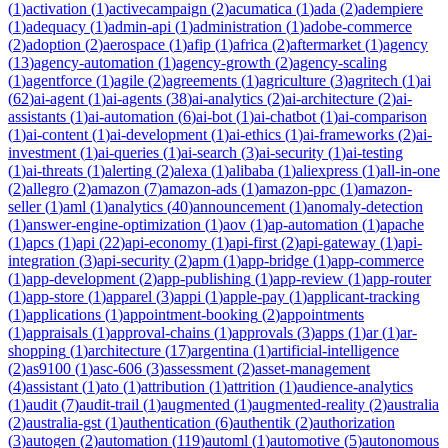
(
1
)
activation
(
1
)
activecampaign
(
2
)
acumatica
(
1
)
ada
(
2
)
adempiere
(
1
)
adequacy
(
1
)
admin-api
(
1
)
administration
(
1
)
adobe-commerce
(
2
)
adoption
(
2
)
aerospace
(
1
)
afip
(
1
)
africa
(
2
)
aftermarket
(
1
)
agency
(
13
)
agency-automation
(
1
)
agency-growth
(
2
)
agency-scaling
(
1
)
agentforce
(
1
)
agile
(
2
)
agreements
(
1
)
agriculture
(
3
)
agritech
(
1
)
ai
(
62
)
ai-agent
(
1
)
ai-agents
(
38
)
ai-analytics
(
2
)
ai-architecture
(
2
)
ai-
assistants
(
1
)
ai-automation
(
6
)
ai-bot
(
1
)
ai-chatbot
(
1
)
ai-comparison
(
1
)
ai-content
(
1
)
ai-development
(
1
)
ai-ethics
(
1
)
ai-frameworks
(
2
)
ai-
investment
(
1
)
ai-queries
(
1
)
ai-search
(
3
)
ai-security
(
1
)
ai-testing
(
1
)
ai-threats
(
1
)
alerting
(
2
)
alexa
(
1
)
alibaba
(
1
)
aliexpress
(
1
)
all-in-one
(
2
)
allegro
(
2
)
amazon
(
7
)
amazon-ads
(
1
)
amazon-ppc
(
1
)
amazon-
seller
(
1
)
aml
(
1
)
analytics
(
40
)
announcement
(
1
)
anomaly-detection
(
1
)
answer-engine-optimization
(
1
)
aov
(
1
)
ap-automation
(
1
)
apache
(
1
)
apcs
(
1
)
api
(
22
)
api-economy
(
1
)
api-first
(
2
)
api-gateway
(
1
)
api-
integration
(
3
)
api-security
(
2
)
apm
(
1
)
app-bridge
(
1
)
app-commerce
(
1
)
app-development
(
2
)
app-publishing
(
1
)
app-review
(
1
)
app-router
(
1
)
app-store
(
1
)
apparel
(
3
)
appi
(
1
)
apple-pay
(
1
)
applicant-tracking
(
1
)
applications
(
1
)
appointment-booking
(
2
)
appointments
(
1
)
appraisals
(
1
)
approval-chains
(
1
)
approvals
(
3
)
apps
(
1
)
ar
(
1
)
ar-
shopping
(
1
)
architecture
(
17
)
argentina
(
1
)
artificial-intelligence
(
2
)
as9100
(
1
)
asc-606
(
3
)
assessment
(
2
)
asset-management
(
4
)
assistant
(
1
)
ato
(
1
)
attribution
(
1
)
attrition
(
1
)
audience-analytics
(
1
)
audit
(
7
)
audit-trail
(
1
)
augmented
(
1
)
augmented-reality
(
2
)
australia
(
2
)
australia-gst
(
1
)
authentication
(
6
)
authentik
(
2
)
authorization
(
3
)
autogen
(
2
)
automation
(
119
)
automl
(
1
)
automotive
(
5
)
autonomous