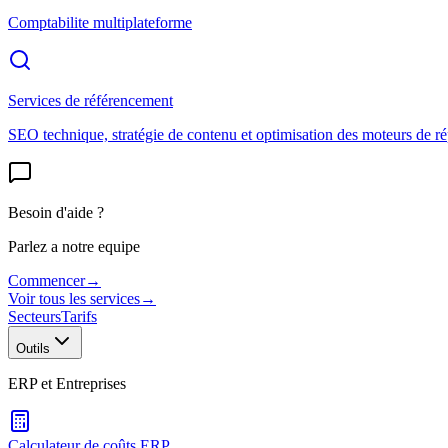
Comptabilite multiplateforme
Services de référencement
SEO technique, stratégie de contenu et optimisation des moteurs de r
Besoin d'aide ?
Parlez a notre equipe
Commencer
→
Voir tous les services
→
Secteurs
Tarifs
Outils
ERP et Entreprises
Calculateur de coûts ERP