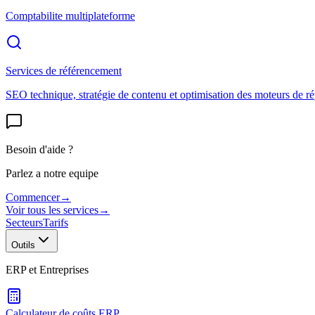
Comptabilite multiplateforme
Services de référencement
SEO technique, stratégie de contenu et optimisation des moteurs de r
Besoin d'aide ?
Parlez a notre equipe
Commencer
→
Voir tous les services
→
Secteurs
Tarifs
Outils
ERP et Entreprises
Calculateur de coûts ERP