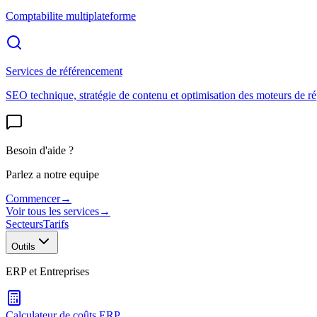
Comptabilite multiplateforme
Services de référencement
SEO technique, stratégie de contenu et optimisation des moteurs de r
Besoin d'aide ?
Parlez a notre equipe
Commencer
→
Voir tous les services
→
Secteurs
Tarifs
Outils
ERP et Entreprises
Calculateur de coûts ERP