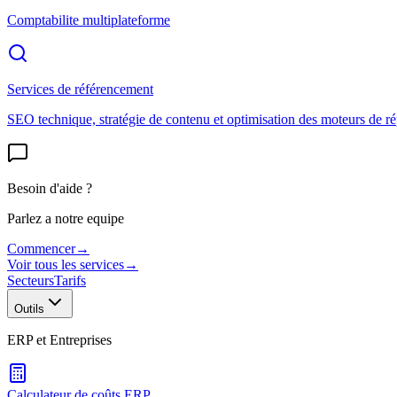
Comptabilite multiplateforme
Services de référencement
SEO technique, stratégie de contenu et optimisation des moteurs de r
Besoin d'aide ?
Parlez a notre equipe
Commencer
→
Voir tous les services
→
Secteurs
Tarifs
Outils
ERP et Entreprises
Calculateur de coûts ERP