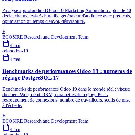
Analyse approfondie d'Odoo 19 Marketing Automation : plus de 40
déclencheurs, tests A/B natifs, générateur d'audience avec prédicats,
optimisation du temps d'envoi, délivrabilité.
E
ECOSIRE Research and Development Team
4 mai
odoo
odoo-19
4 mai
Benchmarks de performances Odoo 19 : numéros de
réglage PostgreSQL 17
Benchmarks de performances Odoo 19 dans le monde réel : vitesse
du client Web, débit ORM, paramètres de réglage PG17,
regroupement de connexions, nombre de travailleurs, seuils de mise
à l'échelle.
E
ECOSIRE Research and Development Team
4 mai
odoo
odoo-19