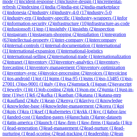
mode
(
1
)
incident-response
(
3
)
inclusive-design
(
1
)
incremental-
refresh
(
2
)
indexing
(
1
)
india
(
5
)
india-gst
(
2
)
india-marketplace
(
1
)
indonesia
(
2
)
industry
(
4
)
industry-4-0
(
17
)
industry-5-0
(
1
)
industry-erp
(
1
)
industry-specific
(
1
)
industry-wrappers
(
1
)
infor
(
1
)
information-security
(
2
)
infrastructure
(
10
)
infrastructure-as-code
(
1
)
infusionsoft
(
1
)
inp
(
1
)
insightly
(
1
)
insights
(
2
)
inspection
(
1
)
instagram
(
1
)
instagram-shopping
(
2
)
installation
(
1
)
integration
(
63
)
intellectual-property
(
1
)
inter-company
(
1
)
intercompany
(
4
)
internal-controls
(
1
)
internal-documentation
(
1
)
international
(
11
)
international-expansion
(
1
)
international-logistics
(
1
)
international-selling
(
2
)
international-trade
(
1
)
internationalization
(
2
)
intranet
(
1
)
inventory
(
33
)
inventory-analytics
(
1
)
inventory-
forecasting
(
1
)
inventory-management
(
5
)
inventory-optimization
(
1
)
inventory-sync
(
4
)
invoice-processing
(
2
)
invoices
(
1
)
invoicing
(
1
)
ios-android
(
1
)
iot
(
11
)
iqms
(
1
)
isa-95
(
1
)
isms
(
1
)
iso-13485
(
1
)
iso-
27001
(
3
)
iso-9001
(
1
)
italy
(
1
)
iva
(
2
)
jamstack
(
1
)
japan
(
2
)
javascript
(
1
)
jewelry
(
1
)
jit
(
1
)
job-costing
(
2
)
jpk
(
1
)
json-rpc
(
2
)
jumia
(
1
)
just-in-
time
(
1
)
jwt
(
1
)
k6
(
2
)
kafka
(
1
)
kanban
(
3
)
katana
(
1
)
katana-mrp
(
1
)
kaufland
(
2
)
kdv
(
1
)
keap
(
2
)
kenya
(
1
)
klaviyo
(
1
)
knowledge
(
1
)
knowledge-base
(
4
)
knowledge-management
(
2
)
korea
(
1
)
kpi
(
3
)
kpis
(
3
)
kra
(
1
)
ksef
(
1
)
kubernetes
(
1
)
kvkk
(
1
)
kyc
(
1
)
labor-law
(
1
)
landed-cost
(
1
)
landing-pages
(
4
)
langchain
(
3
)
large-datasets
(
1
)
latin-america
(
3
)
launch
(
1
)
law-firm
(
1
)
law-firms
(
1
)
lazada
(
1
)
lcp
(
1
)
lead-generation
(
3
)
lead-management
(
2
)
lead-nurture
(
1
)
lead-
nurturing
(
1
)
lead-scoring
(
2
)
lead-tracking
(
1
)
leadership
(
2
)
lean