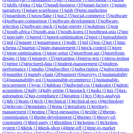
(
1
)
skills
(
4
)
sku
(
1
)
sla
(
5
)
small-business
(
10
)
smart-factory
(
1
)
smart-
narratives
(
1
)
smart-warehouse
(
1
)
smb
(
9
)
sms-marketing
(
5
)
snapshots
(
1
)
snowflake
(
1
)
soc2
(
5
)
social-commerce
(
5
)
software
(
4
)
software-comparison
(
1
)
software-development
(
1
)
software-
selection
(
2
)
software-stack
(
1
)
solar-energy
(
1
)
solutions
(
1
)
sop
(
2
)
south-africa
(
3
)
south-asia
(
1
)
south-korea
(
1
)
southeast-asia
(
2
)
spc
(
1
)
specialty
(
1
)
speed
(
1
)
speed-optimization
(
2
)
spot
(
1
)
spreadsheets
(
1
)
sql
(
2
)
square
(
1
)
squarespace
(
1
)
ssdlc
(
1
)
ssl
(
2
)
sso
(
2
)
sst
(
1
)
star-
schema
(
2
)
startup
(
2
)
state-management
(
1
)
stock-control
(
1
)
store
(
1
)
store-optimization
(
1
)
store-setup
(
2
)
storefront-api
(
3
)
storefront-
design
(
1
)
stp
(
1
)
strategy
(
35
)
streaming
(
4
)
stress-test
(
1
)
stress-testing
(
1
)
stripe
(
2
)
structured-data
(
1
)
student-management
(
2
)
student-
performance
(
1
)
studio
(
3
)
subscriber
(
1
)
subscription
(
2
)
subscriptions
(
6
)
supplier
(
1
)
supply-chain
(
28
)
support
(
6
)
surveys
(
1
)
sustainability
(
14
)
sustainability-roi
(
1
)
sustainable-ecommerce
(
1
)
sustainable-
procurement
(
1
)
sync
(
1
)
tableau
(
3
)
tailwind-css
(
1
)
takealot
(
1
)
talent-
acquisition
(
2
)
tally
(
4
)
tally-prime
(
1
)
tanstack
(
1
)
tasks
(
1
)
tax
(
5
)
tax-
automation
(
2
)
tax-compliance
(
3
)
taxation
(
1
)
tco
(
5
)
tco-analysis
(
1
)
tds
(
1
)
team
(
1
)
tech
(
1
)
technical
(
1
)
technical-seo
(
4
)
technology
(
2
)
telecom
(
3
)
templates
(
3
)
temu
(
1
)
terraform
(
1
)
territory-
management
(
1
)
testing
(
7
)
text-messaging
(
1
)
textile
(
2
)
theme-
customization
(
1
)
theme-development
(
2
)
themes
(
1
)
theory-of-
constraints
(
1
)
third-party
(
1
)
throttling
(
1
)
ticketing
(
1
)
ticketing-
system
(
1
)
tiktok
(
1
)
tiktok-shop
(
4
)
time-off
(
1
)
time-to-market