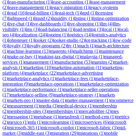
(
1
)
lean-manufacturing
(
1
)
lease-accounting
(
1
)
lease-management
(
2
)
leave-management
(
1
)
legacy-migration
(
1
)
legacy-systems
(
1
)
legal
(
16
)
legal-billing
(
1
)
legal-tech
(
1
)
lgpd
(
1
)
licensing
(
7
)
lightspeed
(
1
)
liquid
(
2
)
liquidity
(
1
)
listing
(
1
)
listing-optimization
(
1
)
live-chat
(
1
)
live-dashboards
(
1
)
live-shopping
(
1
)
llm
(
4
)
llm-
visibility
(
1
)
lms
(
3
)
load-balancing
(
1
)
load-testing
(
3
)
local
(
1
)
local-
seo
(
4
)
localization
(
24
)
logging
(
1
)
logistics
(
14
)
logistics-analytics
(
1
)
lohnsteuer
(
1
)
looker
(
2
)
looker-studio
(
2
)
lot-tracking
(
1
)
low-code
(
6
)
loyalty
(
3
)
loyalty-programs
(
2
)
ltv
(
1
)
mach
(
1
)
mach-architecture
(
1
)
machine-learning
(
13
)
magento
(
4
)
mailchimp
(
1
)
maintenance
(
4
)
make-or-buy
(
1
)
making-tax-digital
(
1
)
malaysia
(
1
)
managed-
services
(
1
)
management
(
1
)
manufacturing
(
53
)
margins
(
2
)
market-
analysis
(
1
)
marketing
(
10
)
marketing-automation
(
11
)
marketing-
platform
(
4
)
marketplace
(
22
)
marketplace-advertising
(
1
)
marketplace-analytics
(
1
)
marketplace-fees
(
1
)
marketplace-
integration
(
9
)
marketplace-operations
(
1
)
marketplace-optimization
(
1
)
marketplace-performance
(
1
)
marketplace-seller-operations
(
17
)
marketplace-selling
(
9
)
marketplace-strategy
(
1
)
markets
(
1
)
markets-pro
(
1
)
master-data
(
1
)
matter-management
(
1
)
mcommerce
(
2
)
measurement
(
1
)
media
(
3
)
medical-device
(
1
)
membership
(
2
)
membership-sites
(
3
)
memberships
(
1
)
mercadolibre
(
2
)
mes
(
2
)
messaging
(
1
)
metabase
(
1
)
metasfresh
(
1
)
method-crm
(
1
)
metrics
(
2
)
mexico
(
1
)
mfa
(
1
)
microlearning
(
1
)
microservices
(
6
)
microsoft
(
4
)
microsoft-365
(
1
)
microsoft-copilot
(
1
)
microsoft-fabric
(
3
)
mid-
market
(
3
)
middle-east
(
3
)
migration
(
29
)
migrations
(
1
)
mobile