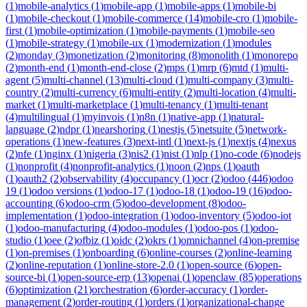
(
1
)
mobile-analytics
(
1
)
mobile-app
(
1
)
mobile-apps
(
1
)
mobile-bi
(
1
)
mobile-checkout
(
1
)
mobile-commerce
(
14
)
mobile-cro
(
1
)
mobile-
first
(
1
)
mobile-optimization
(
1
)
mobile-payments
(
1
)
mobile-seo
(
1
)
mobile-strategy
(
1
)
mobile-ux
(
1
)
modernization
(
1
)
modules
(
2
)
monday
(
3
)
monetization
(
2
)
monitoring
(
8
)
monolith
(
1
)
monorepo
(
2
)
month-end
(
1
)
month-end-close
(
2
)
mps
(
1
)
mrp
(
6
)
mtd
(
1
)
multi-
agent
(
5
)
multi-channel
(
13
)
multi-cloud
(
1
)
multi-company
(
3
)
multi-
country
(
2
)
multi-currency
(
6
)
multi-entity
(
2
)
multi-location
(
4
)
multi-
market
(
1
)
multi-marketplace
(
1
)
multi-tenancy
(
1
)
multi-tenant
(
4
)
multilingual
(
1
)
myinvois
(
1
)
n8n
(
1
)
native-app
(
1
)
natural-
language
(
2
)
ndpr
(
1
)
nearshoring
(
1
)
nestjs
(
5
)
netsuite
(
5
)
network-
operations
(
1
)
new-features
(
3
)
next-intl
(
1
)
next-js
(
1
)
nextjs
(
4
)
nexus
(
2
)
nfe
(
1
)
nginx
(
1
)
nigeria
(
3
)
nis2
(
1
)
nist
(
1
)
nlp
(
1
)
no-code
(
6
)
nodejs
(
1
)
nonprofit
(
4
)
nonprofit-analytics
(
1
)
noon
(
2
)
nps
(
1
)
oauth
(
1
)
oauth2
(
2
)
observability
(
4
)
occupancy
(
1
)
ocr
(
2
)
odoo
(
446
)
odoo
19
(
1
)
odoo versions
(
1
)
odoo-17
(
1
)
odoo-18
(
1
)
odoo-19
(
16
)
odoo-
accounting
(
6
)
odoo-crm
(
5
)
odoo-development
(
8
)
odoo-
implementation
(
1
)
odoo-integration
(
1
)
odoo-inventory
(
5
)
odoo-iot
(
1
)
odoo-manufacturing
(
4
)
odoo-modules
(
1
)
odoo-pos
(
1
)
odoo-
studio
(
1
)
oee
(
2
)
ofbiz
(
1
)
oidc
(
2
)
okrs
(
1
)
omnichannel
(
4
)
on-premise
(
1
)
on-premises
(
1
)
onboarding
(
6
)
online-courses
(
2
)
online-learning
(
2
)
online-reputation
(
1
)
online-store-2.0
(
1
)
open-source
(
6
)
open-
source-bi
(
1
)
open-source-erp
(
13
)
openai
(
1
)
openclaw
(
85
)
operations
(
6
)
optimization
(
21
)
orchestration
(
6
)
order-accuracy
(
1
)
order-
management
(
2
)
order-routing
(
1
)
orders
(
1
)
organizational-change