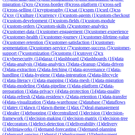
migration
(
2
)
cro
(
2
)
cross-border
(
8
)
cross-platform
(
1
)
cross-sell
(
1
)
cross-selling
(
1
)
cryptography
(
1
)
csat
(
1
)
cspm
(
1
)
csrd
(
3
)
css
(
2
)
csv
(
1
)
culture
(
1
)
currency
(
1
)
custom-agents
(
1
)
custom-checkout
(
1
)
custom-development
(
1
)
custom-fields
(
1
)
custom-module
(
1
)
custom-orders
(
2
)
custom-skills
(
2
)
customer-analytics
(
2
)
customer-data
(
1
)
customer-engagement
(
3
)
customer-experience
(
5
)
customer-health
(
1
)
customer-journey
(
1
)
customer-lifetime-value
(
3
)
customer-retention
(
5
)
customer-satisfaction
(
1
)
customer-
segmentation
(
2
)
customer-service
(
7
)
customer-success
(
5
)
customer-
support
(
7
)
customization
(
5
)
customs
(
1
)
cutover
(
2
)
cx
(
1
)
cybersecurity
(
14
)
daraz
(
1
)
dashboard
(
2
)
dashboards
(
16
)
data
(
5
)
data-analysis
(
3
)
data-analytics
(
3
)
data-cleanup
(
2
)
data-driven
(
3
)
data-extraction
(
2
)
data-fetching
(
1
)
data-governance
(
1
)
data-
handling
(
1
)
data-hygiene
(
1
)
data-integration
(
2
)
data-lifecycle
(
1
)
data-literacy
(
1
)
data-mapping
(
1
)
data-mesh
(
1
)
data-migration
(
8
)
data-modeling
(
5
)
data-pipeline
(
1
)
data-platform
(
2
)
data-
preparation
(
1
)
data-privacy
(
4
)
data-protection
(
14
)
data-quality
(
4
)
data-refresh
(
2
)
data-residency
(
2
)
data-retention
(
1
)
data-transfer
(
4
)
data-visualization
(
5
)
data-warehouse
(
2
)
database
(
7
)
dataflows
(
1
)
datev
(
1
)
dawn
(
1
)
dawn-theme
(
1
)
dax
(
7
)
deal-management
(
1
)
dealer
(
1
)
debugging
(
1
)
decentralized
(
1
)
decision
(
1
)
decision-
framework
(
1
)
decision-making
(
1
)
decision-matrix
(
1
)
decision-tree
(
1
)
decorators
(
1
)
defect-detection
(
1
)
deliverability
(
1
)
delivery
(
1
)
delmiaworks
(
1
)
demand-forecasting
(
3
)
demand-planning
(
4
)
demand-sensing
(
1
)
dental
(
1
)
deployment
(
10
)
deployment-