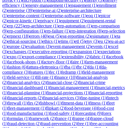
privacy
(
1
)
encryption
(
1
)
endpoint-security
(
1
)
energy
(
3
)
energy-
efficiency
(
1
)
energy-management
(
1
)
engagement
(
1
)
enrollment
(
2
)
enterprise
(
39
)
enterprise-ai
(
2
)
enterprise-architecture
(
1
)
enterprise-content
(
1
)
enterprise-software
(
1
)
eoq
(
1
)
epicor
(
2
)
epicor-kinetic
(
1
)
eprivacy
(
1
)
equipment
(
2
)
equipment-rental
(
2
)
erp
(
225
)
erp-architecture
(
1
)
erp-automation
(
1
)
erp-comparison
(
9
)
erp-configuration
(
1
)
erp-failure
(
1
)
erp-integration
(
8
)
erp-selection
(
2
)
erpnext
(
18
)
errors
(
40
)
esg
(
5
)
esg-reporting
(
2
)
esignature
(
1
)
eta
(
2
)
ethical-sourcing
(
1
)
ethics
(
1
)
etims
(
1
)
etl
(
5
)
etsy
(
3
)
eu
(
2
)
eu-ai-act
(
1
)
europe
(
2
)
evaluation
(
3
)
event-management
(
2
)
events
(
1
)
excel
(
3
)
exchanges
(
1
)
executive-reporting
(
1
)
expansion
(
1
)
expectations
(
1
)
expo
(
1
)
export-compliance
(
1
)
extensibility
(
2
)
fabric
(
1
)
facebook
(
1
)
facebook-shops
(
1
)
factory-floor
(
1
)
faire
(
1
)
farm-management
(
1
)
fashion
(
6
)
fattura-elettronica
(
1
)
fba
(
1
)
fbr
(
2
)
fda
(
1
)
fda-
compliance
(
3
)
features
(
1
)
fec
(
1
)
fedramp
(
1
)
field-management
(
1
)
field-service
(
1
)
fill-rate
(
1
)
finance
(
10
)
financial-analysis
(
2
)
financial-analytics
(
2
)
financial-close
(
2
)
financial-crime
(
1
)
financial-dashboard
(
1
)
financial-management
(
1
)
financial-metrics
(
1
)
financial-planning
(
1
)
financial-projections
(
1
)
financial-reporting
(
4
)
financial-reports
(
2
)
financial-services
(
3
)
fine-tuning
(
1
)
fintech
(
3
)
firewall
(
1
)
firs
(
2
)
fishbowl
(
1
)
fitment-data
(
1
)
fitness
(
1
)
fleet
(
1
)
fleet-management
(
1
)
flipkart
(
2
)
food-beverage
(
4
)
food-cost
(
1
)
food-manufacturing
(
1
)
food-safety
(
1
)
forecasting
(
9
)
forex
(
1
)
formulas
(
1
)
framework
(
2
)
france
(
1
)
frappe
(
4
)
frappe-cloud
(
1
)
fraud-detection
(
2
)
fraud-prevention
(
2
)
free
(
1
)
free-accounting