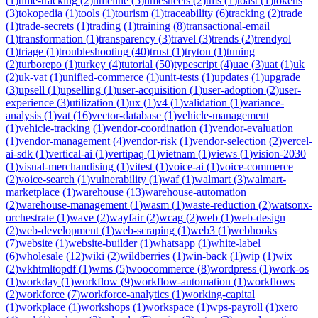
(
1
)
time-tracking
(
2
)
timeline
(
5
)
timesheets
(
2
)
tms
(
1
)
toast
(
1
)
tokens
(
3
)
tokopedia
(
1
)
tools
(
1
)
tourism
(
1
)
traceability
(
6
)
tracking
(
2
)
trade
(
1
)
trade-secrets
(
1
)
trading
(
1
)
training
(
8
)
transactional-email
(
1
)
transformation
(
1
)
transparency
(
3
)
travel
(
3
)
trends
(
2
)
trendyol
(
1
)
triage
(
1
)
troubleshooting
(
40
)
trust
(
1
)
tryton
(
1
)
tuning
(
2
)
turborepo
(
1
)
turkey
(
4
)
tutorial
(
50
)
typescript
(
4
)
uae
(
3
)
uat
(
1
)
uk
(
2
)
uk-vat
(
1
)
unified-commerce
(
1
)
unit-tests
(
1
)
updates
(
1
)
upgrade
(
3
)
upsell
(
1
)
upselling
(
1
)
user-acquisition
(
1
)
user-adoption
(
2
)
user-
experience
(
3
)
utilization
(
1
)
ux
(
1
)
v4
(
1
)
validation
(
1
)
variance-
analysis
(
1
)
vat
(
16
)
vector-database
(
1
)
vehicle-management
(
1
)
vehicle-tracking
(
1
)
vendor-coordination
(
1
)
vendor-evaluation
(
1
)
vendor-management
(
4
)
vendor-risk
(
1
)
vendor-selection
(
2
)
vercel-
ai-sdk
(
1
)
vertical-ai
(
1
)
vertipaq
(
1
)
vietnam
(
1
)
views
(
1
)
vision-2030
(
1
)
visual-merchandising
(
1
)
vitest
(
1
)
voice-ai
(
1
)
voice-commerce
(
2
)
voice-search
(
1
)
vulnerability
(
1
)
waf
(
1
)
walmart
(
3
)
walmart-
marketplace
(
1
)
warehouse
(
13
)
warehouse-automation
(
2
)
warehouse-management
(
1
)
wasm
(
1
)
waste-reduction
(
2
)
watsonx-
orchestrate
(
1
)
wave
(
2
)
wayfair
(
2
)
wcag
(
2
)
web
(
1
)
web-design
(
2
)
web-development
(
1
)
web-scraping
(
1
)
web3
(
1
)
webhooks
(
7
)
website
(
1
)
website-builder
(
1
)
whatsapp
(
1
)
white-label
(
6
)
wholesale
(
12
)
wiki
(
2
)
wildberries
(
1
)
win-back
(
1
)
wip
(
1
)
wix
(
2
)
wkhtmltopdf
(
1
)
wms
(
5
)
woocommerce
(
8
)
wordpress
(
1
)
work-os
(
1
)
workday
(
1
)
workflow
(
9
)
workflow-automation
(
1
)
workflows
(
2
)
workforce
(
7
)
workforce-analytics
(
1
)
working-capital
(
1
)
workplace
(
1
)
workshops
(
1
)
workspace
(
1
)
wps-payroll
(
1
)
xero