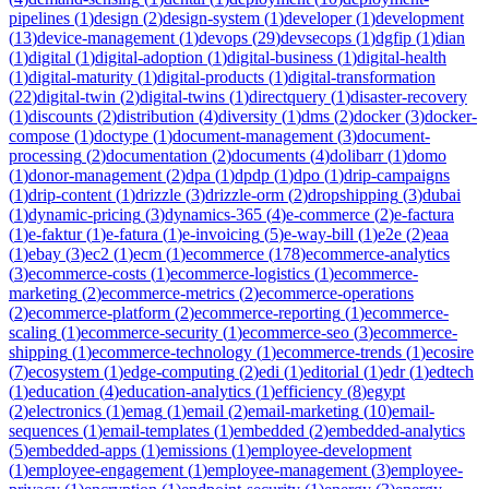
pipelines
(
1
)
design
(
2
)
design-system
(
1
)
developer
(
1
)
development
(
13
)
device-management
(
1
)
devops
(
29
)
devsecops
(
1
)
dgfip
(
1
)
dian
(
1
)
digital
(
1
)
digital-adoption
(
1
)
digital-business
(
1
)
digital-health
(
1
)
digital-maturity
(
1
)
digital-products
(
1
)
digital-transformation
(
22
)
digital-twin
(
2
)
digital-twins
(
1
)
directquery
(
1
)
disaster-recovery
(
1
)
discounts
(
2
)
distribution
(
4
)
diversity
(
1
)
dms
(
2
)
docker
(
3
)
docker-
compose
(
1
)
doctype
(
1
)
document-management
(
3
)
document-
processing
(
2
)
documentation
(
2
)
documents
(
4
)
dolibarr
(
1
)
domo
(
1
)
donor-management
(
2
)
dpa
(
1
)
dpdp
(
1
)
dpo
(
1
)
drip-campaigns
(
1
)
drip-content
(
1
)
drizzle
(
3
)
drizzle-orm
(
2
)
dropshipping
(
3
)
dubai
(
1
)
dynamic-pricing
(
3
)
dynamics-365
(
4
)
e-commerce
(
2
)
e-factura
(
1
)
e-faktur
(
1
)
e-fatura
(
1
)
e-invoicing
(
5
)
e-way-bill
(
1
)
e2e
(
2
)
eaa
(
1
)
ebay
(
3
)
ec2
(
1
)
ecm
(
1
)
ecommerce
(
178
)
ecommerce-analytics
(
3
)
ecommerce-costs
(
1
)
ecommerce-logistics
(
1
)
ecommerce-
marketing
(
2
)
ecommerce-metrics
(
2
)
ecommerce-operations
(
2
)
ecommerce-platform
(
2
)
ecommerce-reporting
(
1
)
ecommerce-
scaling
(
1
)
ecommerce-security
(
1
)
ecommerce-seo
(
3
)
ecommerce-
shipping
(
1
)
ecommerce-technology
(
1
)
ecommerce-trends
(
1
)
ecosire
(
7
)
ecosystem
(
1
)
edge-computing
(
2
)
edi
(
1
)
editorial
(
1
)
edr
(
1
)
edtech
(
1
)
education
(
4
)
education-analytics
(
1
)
efficiency
(
8
)
egypt
(
2
)
electronics
(
1
)
emag
(
1
)
email
(
2
)
email-marketing
(
10
)
email-
sequences
(
1
)
email-templates
(
1
)
embedded
(
2
)
embedded-analytics
(
5
)
embedded-apps
(
1
)
emissions
(
1
)
employee-development
(
1
)
employee-engagement
(
1
)
employee-management
(
3
)
employee-