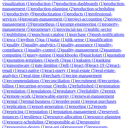
visualization
(
1
)
production
(
7
)
production-dashboards
(
1
)
production-
management
(
1
)
production-planning
(
2
)
production-scheduling
(
1
)
productivity
(
9
)
productization
(
1
)
products
(
1
)
professional-
services
(
4
)
program-management
(
1
)
project-accounting
(
2
)
project-
management
(
19
)
prometheus
(
1
)
prompt-engineering
(
1
)
property-
management
(
5
)
proprietary
(
1
)
provincial-tax
(
1
)
public-sector
(
1
)
publishing
(
1
)
punchout-catalog
(
1
)
purchase
(
3
)
push-notifications
(
1
)
pwa
(
1
)
python
(
5
)
qa
(
1
)
qatar
(
1
)
qlik-sense
(
1
)
qualification
(
1
)
quality
(
3
)
quality-analytics
(
1
)
quality-assurance
(
1
)
quality-
compliance
(
1
)
quality-control
(
2
)
quality-management
(
2
)
quantum-
computing
(
1
)
query-tuning
(
1
)
quickbooks
(
8
)
quickstart
(
1
)
quotation
(
1
)
quotation-templates
(
1
)
qweb
(
3
)
rag
(
1
)
rakuten
(
1
)
ranking
(
1
)
ransomware
(
1
)
rate-limiting
(
3
)
rdl
(
1
)
react
(
8
)
react-19
(
2
)
react-
email
(
1
)
react-native
(
1
)
react-query
(
1
)
real-estate
(
5
)
real-estate-
analytics
(
1
)
real-time
(
4
)
recharts
(
1
)
recipe-management
(
1
)
recommendations
(
1
)
reconciliation
(
1
)
recruitment
(
6
)
recurring-
billing
(
1
)
recurring-revenue
(
5
)
redis
(
2
)
refurbished
(
1
)
registration
(
1
)
regulation
(
1
)
regulations
(
2
)
regulatory
(
3
)
reliability
(
2
)
remix
(
2
)
remote-work
(
2
)
renewable-energy
(
1
)
renewal-management
(
1
)
rental
(
3
)
rental-business
(
1
)
reorder-point
(
1
)
repeat-purchases
(
1
)
replication
(
1
)
report-generation
(
1
)
reporting
(
12
)
reports
(
3
)
repricing
(
1
)
reputation
(
1
)
reputation-management
(
2
)
reserved-
instances
(
1
)
resilience
(
2
)
resource-allocation
(
1
)
resource-planning
(
1
)
resource-scheduling
(
2
)
responsible-ai
(
2
)
responsive
(
2
)
responsive-design
(
1
)
rest-api
(
4
)
restaurant
(
5
)
restaurant-