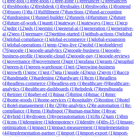
(
1
)
free-tool
(
1
)
free-tools
(
1
)
free-zone
(
1
)
freelancer
(
2
)
freelancers
(
1
)
freshbooks
(
2
)
freshdesk
(
1
)
freshsales
(
1
)
freshworks
(
1
)
frontend
(
3
)
fruugo
(
1
)
fta
(
1
)
fulfillment
(
7
)
functions
(
2
)
fund-accounting
(
2
)
fundraising
(
1
)
funnel-builder
(
2
)
funnels
(
4
)
furniture
(
2
)
future
(
3
)
future-of-work
(
1
)
gantt
(
1
)
gateway
(
1
)
gateways
(
1
)
gcc
(
1
)
gcp
(
2
)
gdpr
(
12
)
gds
(
1
)
gemini
(
1
)
general-ai
(
1
)
generation
(
1
)
generative-
ai
(
2
)
geo
(
1
)
germany
(
23
)
getting-started
(
1
)
github-actions
(
3
)
global
(
3
)
global-compliance
(
1
)
global-ecommerce
(
1
)
global-expansion
(
1
)
global-operations
(
1
)
gmp
(
2
)
go-live
(
2
)
gobd
(
1
)
gohighlevel
(
76
)
google
(
1
)
google-analytics
(
2
)
google-business
(
1
)
google-
business-profile
(
1
)
google-cloud
(
2
)
google-pay
(
1
)
google-reviews
(
1
)
governance
(
8
)
government
(
3
)
gpt
(
1
)
grafana
(
1
)
grants
(
2
)
graphql
(
3
)
green-it
(
1
)
green-warehouse
(
1
)
gri
(
2
)
growing-business
(
1
)
growth
(
1
)
grpc
(
1
)
gst
(
7
)
gta
(
1
)
guide
(
43
)
gxp
(
2
)
gym
(
1
)
haccp
(
2
)
handmade
(
3
)
hardening
(
2
)
hardware
(
1
)
hcm
(
1
)
headless
(
4
)
headless-commerce
(
3
)
headless-erp
(
1
)
healthcare
(
9
)
healthcare-
analytics
(
1
)
healthcare-dashboards
(
1
)
helpdesk
(
7
)
hepsiburada
(
1
)
hetzner
(
1
)
higher-ed
(
1
)
hipaa
(
5
)
hiring
(
4
)
hmac
(
1
)
hmrc
(
2
)
home-goods
(
1
)
home-services
(
1
)
hospitality
(
5
)
hosting
(
3
)
hotel
(
1
)
hotel-management
(
1
)
hr
(
20
)
hr-analytics
(
2
)
hr-automation
(
1
)
hr-
compliance
(
1
)
hrms
(
1
)
hubspot
(
7
)
human-machine
(
1
)
hvac
(
2
)
hybrid
(
1
)
hydrogen
(
3
)
hyperautomation
(
1
)
i18n
(
2
)
iam
(
1
)
ibm
(
1
)
icms
(
1
)
idempiere
(
1
)
idempotency
(
1
)
identity
(
4
)
ifrs-15
(
1
)
image-
optimization
(
1
)
impact
(
1
)
impact-measurement
(
1
)
implementation
(
44
)
implementation-partner
(
1
)
import
(
1
)
import-export
(
1
)
import-