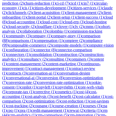
prediction
(
2
)
churn-reduction
(
1
)
ci-cd
(
7
)
cicd
(
1
)
cin7
(
1
)
circular-
economy
(
1
)
cis
(
1
)
citizen-development
(
3
)
citizen-services
(
1
)
claude
(
2
)
clickfunnels
(
2
)
client-acquisition
(
1
)
client-management
(
2
)
client-
onboarding
(
1
)
client-portal
(
2
)
client-setup
(
1
)
client-success
(
1
)
cloud
(
8
)
cloud-accounting
(
1
)
cloud-cost
(
1
)
cloud-erp
(
3
)
cloud-hosting
(
2
)
cloud-security
(
2
)
cloudflare
(
1
)
clover
(
1
)
clv
(
2
)
cmms
(
1
)
cohort-
analysis
(
2
)
collaboration
(
3
)
colombia
(
1
)
commission-tracking
(
1
)
community
(
3
)
company
(
1
)
company-story
(
1
)
comparison
(
88
)
comparisons
(
1
)
compensation
(
1
)
compiere
(
2
)
compliance
(
99
)
composable-commerce
(
2
)
composite-models
(
1
)
computer-vision
(
1
)
configuration
(
1
)
connector
(
8
)
connector-comparison
(
1
)
connectors
(
1
)
consolidation
(
3
)
construction
(
2
)
construction-
analytics
(
1
)
consultancy
(
2
)
consulting
(
3
)
containers
(
3
)
content
(
1
)
content-management
(
2
)
content-marketing
(
3
)
continuous-
improvement
(
1
)
contract-management
(
1
)
contract-review
(
1
)
contracts
(
3
)
conversation-ai
(
1
)
conversation-design
(
1
)
conversational-ai
(
3
)
conversion
(
8
)
conversion-optimization
(
7
)
conversion-rate
(
2
)
conversion-rate-optimization
(
1
)
cookie-
consent
(
1
)
copilot
(
1
)
copyleft
(
1
)
copyrights
(
1
)
core-web-vitals
(
5
)
corporate-tax
(
1
)
corrective
(
1
)
cosmetics
(
1
)
cost
(
4
)
cost-
accounting
(
1
)
cost-analysis
(
3
)
cost-benefit
(
2
)
cost-calculator
(
1
)
cost-
comparison
(
2
)
cost-optimization
(
5
)
cost-reduction
(
1
)
cost-savings
(
1
)
cost-tracking
(
2
)
coupang
(
1
)
course-creation
(
1
)
courses
(
3
)
cpa
(
1
)
cpq
(
1
)
cpra
(
1
)
credit-management
(
1
)
crewai
(
2
)
criteria
(
1
)
crm
(
44
)
crm-analytics
(
1
)
crm-comparison
(
5
)
crm-integration
(
2
)
crm-