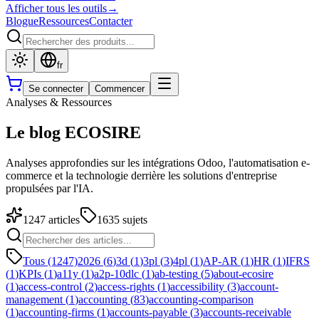
Afficher tous les outils
→
Blogue
Ressources
Contacter
fr
Se connecter
Commencer
Analyses & Ressources
Le blog ECOSIRE
Analyses approfondies sur les intégrations Odoo, l'automatisation e-
commerce et la technologie derrière les solutions d'entreprise
propulsées par l'IA.
1247
articles
1635
sujets
Tous (1247)
2026
(
6
)
3d
(
1
)
3pl
(
3
)
4pl
(
1
)
AP-AR
(
1
)
HR
(
1
)
IFRS
(
1
)
KPIs
(
1
)
a11y
(
1
)
a2p-10dlc
(
1
)
ab-testing
(
5
)
about-ecosire
(
1
)
access-control
(
2
)
access-rights
(
1
)
accessibility
(
3
)
account-
management
(
1
)
accounting
(
83
)
accounting-comparison
(
1
)
accounting-firms
(
1
)
accounts-payable
(
3
)
accounts-receivable