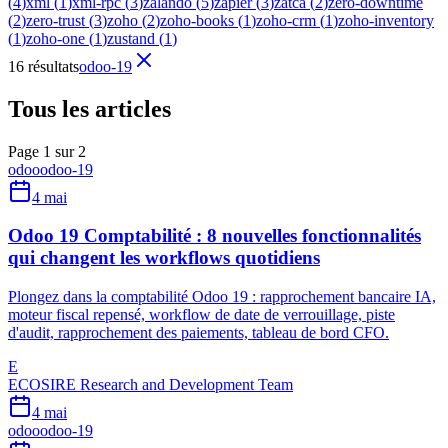
(
4
)
xml
(
1
)
xml-rpc
(
3
)
zalando
(
5
)
zapier
(
3
)
zatca
(
2
)
zero-downtime
(
2
)
zero-trust
(
3
)
zoho
(
2
)
zoho-books
(
1
)
zoho-crm
(
1
)
zoho-inventory
(
1
)
zoho-one
(
1
)
zustand
(
1
)
16 résultats
odoo-19
Tous les articles
Page 1 sur 2
odoo
odoo-19
4 mai
Odoo 19 Comptabilité : 8 nouvelles fonctionnalités
qui changent les workflows quotidiens
Plongez dans la comptabilité Odoo 19 : rapprochement bancaire IA,
moteur fiscal repensé, workflow de date de verrouillage, piste
d'audit, rapprochement des paiements, tableau de bord CFO.
E
ECOSIRE Research and Development Team
4 mai
odoo
odoo-19