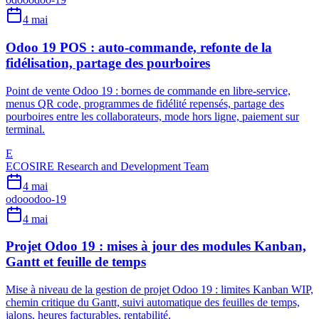
4 mai
Odoo 19 POS : auto-commande, refonte de la
fidélisation, partage des pourboires
Point de vente Odoo 19 : bornes de commande en libre-service,
menus QR code, programmes de fidélité repensés, partage des
pourboires entre les collaborateurs, mode hors ligne, paiement sur
terminal.
E
ECOSIRE Research and Development Team
4 mai
odoo
odoo-19
4 mai
Projet Odoo 19 : mises à jour des modules Kanban,
Gantt et feuille de temps
Mise à niveau de la gestion de projet Odoo 19 : limites Kanban WIP,
chemin critique du Gantt, suivi automatique des feuilles de temps,
jalons, heures facturables, rentabilité.