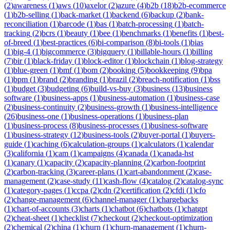
(
2
)
awareness
(
1
)
aws
(
10
)
axelor
(
2
)
azure
(
4
)
b2b
(
18
)
b2b-ecommerce
(
1
)
b2b-selling
(
1
)
back-market
(
1
)
backend
(
6
)
backup
(
2
)
bank-
reconciliation
(
1
)
barcode
(
1
)
bas
(
1
)
batch-processing
(
1
)
batch-
tracking
(
2
)
bcrs
(
1
)
beauty
(
1
)
bee
(
1
)
benchmarks
(
1
)
benefits
(
1
)
best-
of-breed
(
1
)
best-practices
(
6
)
bi-comparison
(
8
)
bi-tools
(
1
)
bias
(
1
)
big-4
(
1
)
bigcommerce
(
3
)
bigquery
(
1
)
billable-hours
(
1
)
billing
(
7
)
bir
(
1
)
black-friday
(
1
)
block-editor
(
1
)
blockchain
(
1
)
blog-strategy
(
1
)
blue-green
(
1
)
bmf
(
1
)
bom
(
2
)
booking
(
5
)
bookkeeping
(
9
)
bpa
(
1
)
bpm
(
1
)
brand
(
2
)
branding
(
1
)
brazil
(
2
)
breach-notification
(
1
)
bss
(
1
)
budget
(
3
)
budgeting
(
6
)
build-vs-buy
(
3
)
business
(
13
)
business
software
(
1
)
business-apps
(
1
)
business-automation
(
1
)
business-case
(
2
)
business-continuity
(
2
)
business-growth
(
1
)
business-intelligence
(
26
)
business-one
(
1
)
business-operations
(
1
)
business-plan
(
1
)
business-process
(
8
)
business-processes
(
1
)
business-software
(
1
)
business-strategy
(
12
)
business-tools
(
2
)
buyer-portal
(
1
)
buyers-
guide
(
1
)
caching
(
6
)
calculation-groups
(
1
)
calculators
(
1
)
calendar
(
3
)
california
(
1
)
cam
(
1
)
campaigns
(
4
)
canada
(
1
)
canada-hst
(
1
)
canary
(
1
)
capacity
(
2
)
capacity-planning
(
2
)
carbon-footprint
(
2
)
carbon-tracking
(
3
)
career-plans
(
1
)
cart-abandonment
(
2
)
case-
management
(
2
)
case-study
(
11
)
cash-flow
(
4
)
catalog
(
2
)
catalog-sync
(
1
)
category-pages
(
1
)
ccpa
(
2
)
cdn
(
2
)
certification
(
2
)
cfdi
(
1
)
cfo
(
2
)
change-management
(
6
)
channel-manager
(
1
)
chargebacks
(
1
)
chart-of-accounts
(
3
)
charts
(
1
)
chatbot
(
6
)
chatbots
(
1
)
chatgpt
(
2
)
cheat-sheet
(
1
)
checklist
(
7
)
checkout
(
2
)
checkout-optimization
(
2
)
chemical
(
2
)
china
(
1
)
churn
(
1
)
churn-management
(
1
)
churn-