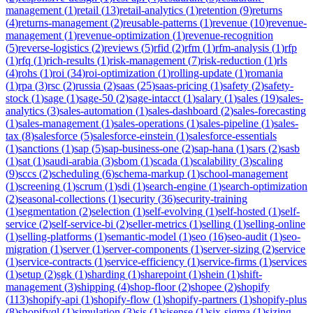
management
(
1
)
retail
(
13
)
retail-analytics
(
1
)
retention
(
9
)
returns
(
4
)
returns-management
(
2
)
reusable-patterns
(
1
)
revenue
(
10
)
revenue-
management
(
1
)
revenue-optimization
(
1
)
revenue-recognition
(
5
)
reverse-logistics
(
2
)
reviews
(
5
)
rfid
(
2
)
rfm
(
1
)
rfm-analysis
(
1
)
rfp
(
1
)
rfq
(
1
)
rich-results
(
1
)
risk-management
(
7
)
risk-reduction
(
1
)
rls
(
4
)
rohs
(
1
)
roi
(
34
)
roi-optimization
(
1
)
rolling-update
(
1
)
romania
(
1
)
rpa
(
3
)
rsc
(
2
)
russia
(
2
)
saas
(
25
)
saas-pricing
(
1
)
safety
(
2
)
safety-
stock
(
1
)
sage
(
1
)
sage-50
(
2
)
sage-intacct
(
1
)
salary
(
1
)
sales
(
19
)
sales-
analytics
(
3
)
sales-automation
(
1
)
sales-dashboard
(
2
)
sales-forecasting
(
1
)
sales-management
(
1
)
sales-operations
(
1
)
sales-pipeline
(
1
)
sales-
tax
(
8
)
salesforce
(
5
)
salesforce-einstein
(
1
)
salesforce-essentials
(
1
)
sanctions
(
1
)
sap
(
5
)
sap-business-one
(
2
)
sap-hana
(
1
)
sars
(
2
)
sasb
(
1
)
sat
(
1
)
saudi-arabia
(
3
)
sbom
(
1
)
scada
(
1
)
scalability
(
3
)
scaling
(
9
)
sccs
(
2
)
scheduling
(
6
)
schema-markup
(
1
)
school-management
(
1
)
screening
(
1
)
scrum
(
1
)
sdi
(
1
)
search-engine
(
1
)
search-optimization
(
2
)
seasonal-collections
(
1
)
security
(
36
)
security-training
(
1
)
segmentation
(
2
)
selection
(
1
)
self-evolving
(
1
)
self-hosted
(
1
)
self-
service
(
2
)
self-service-bi
(
2
)
seller-metrics
(
1
)
selling
(
1
)
selling-online
(
1
)
selling-platforms
(
1
)
semantic-model
(
1
)
seo
(
16
)
seo-audit
(
1
)
seo-
migration
(
1
)
server
(
1
)
server-components
(
1
)
server-sizing
(
2
)
service
(
1
)
service-contracts
(
1
)
service-efficiency
(
1
)
service-firms
(
1
)
services
(
1
)
setup
(
2
)
sgk
(
1
)
sharding
(
1
)
sharepoint
(
1
)
shein
(
1
)
shift-
management
(
3
)
shipping
(
4
)
shop-floor
(
2
)
shopee
(
2
)
shopify
(
113
)
shopify-api
(
1
)
shopify-flow
(
1
)
shopify-partners
(
1
)
shopify-plus
(
8
)
shopifyql
(
1
)
simulation
(
3
)
sis
(
1
)
sisense
(
1
)
six-sigma
(
1
)
sizing