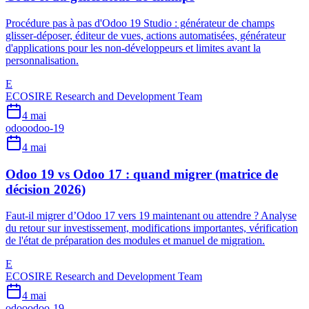
Procédure pas à pas d'Odoo 19 Studio : générateur de champs
glisser-déposer, éditeur de vues, actions automatisées, générateur
d'applications pour les non-développeurs et limites avant la
personnalisation.
E
ECOSIRE Research and Development Team
4 mai
odoo
odoo-19
4 mai
Odoo 19 vs Odoo 17 : quand migrer (matrice de
décision 2026)
Faut-il migrer d’Odoo 17 vers 19 maintenant ou attendre ? Analyse
du retour sur investissement, modifications importantes, vérification
de l'état de préparation des modules et manuel de migration.
E
ECOSIRE Research and Development Team
4 mai
odoo
odoo-19