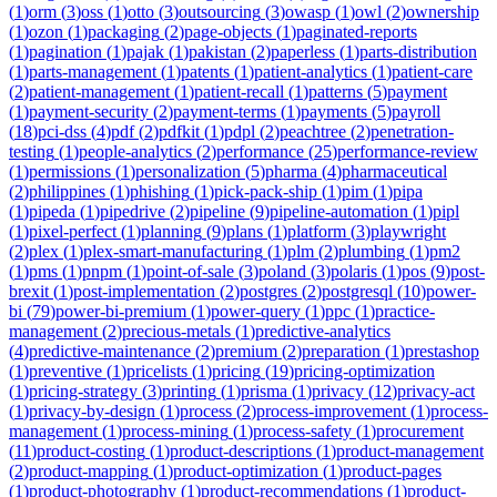
(
1
)
orm
(
3
)
oss
(
1
)
otto
(
3
)
outsourcing
(
3
)
owasp
(
1
)
owl
(
2
)
ownership
(
1
)
ozon
(
1
)
packaging
(
2
)
page-objects
(
1
)
paginated-reports
(
1
)
pagination
(
1
)
pajak
(
1
)
pakistan
(
2
)
paperless
(
1
)
parts-distribution
(
1
)
parts-management
(
1
)
patents
(
1
)
patient-analytics
(
1
)
patient-care
(
2
)
patient-management
(
1
)
patient-recall
(
1
)
patterns
(
5
)
payment
(
1
)
payment-security
(
2
)
payment-terms
(
1
)
payments
(
5
)
payroll
(
18
)
pci-dss
(
4
)
pdf
(
2
)
pdfkit
(
1
)
pdpl
(
2
)
peachtree
(
2
)
penetration-
testing
(
1
)
people-analytics
(
2
)
performance
(
25
)
performance-review
(
1
)
permissions
(
1
)
personalization
(
5
)
pharma
(
4
)
pharmaceutical
(
2
)
philippines
(
1
)
phishing
(
1
)
pick-pack-ship
(
1
)
pim
(
1
)
pipa
(
1
)
pipeda
(
1
)
pipedrive
(
2
)
pipeline
(
9
)
pipeline-automation
(
1
)
pipl
(
1
)
pixel-perfect
(
1
)
planning
(
9
)
plans
(
1
)
platform
(
3
)
playwright
(
2
)
plex
(
1
)
plex-smart-manufacturing
(
1
)
plm
(
2
)
plumbing
(
1
)
pm2
(
1
)
pms
(
1
)
pnpm
(
1
)
point-of-sale
(
3
)
poland
(
3
)
polaris
(
1
)
pos
(
9
)
post-
brexit
(
1
)
post-implementation
(
2
)
postgres
(
2
)
postgresql
(
10
)
power-
bi
(
79
)
power-bi-premium
(
1
)
power-query
(
1
)
ppc
(
1
)
practice-
management
(
2
)
precious-metals
(
1
)
predictive-analytics
(
4
)
predictive-maintenance
(
2
)
premium
(
2
)
preparation
(
1
)
prestashop
(
1
)
preventive
(
1
)
pricelists
(
1
)
pricing
(
19
)
pricing-optimization
(
1
)
pricing-strategy
(
3
)
printing
(
1
)
prisma
(
1
)
privacy
(
12
)
privacy-act
(
1
)
privacy-by-design
(
1
)
process
(
2
)
process-improvement
(
1
)
process-
management
(
1
)
process-mining
(
1
)
process-safety
(
1
)
procurement
(
11
)
product-costing
(
1
)
product-descriptions
(
1
)
product-management
(
2
)
product-mapping
(
1
)
product-optimization
(
1
)
product-pages
(
1
)
product-photography
(
1
)
product-recommendations
(
1
)
product-