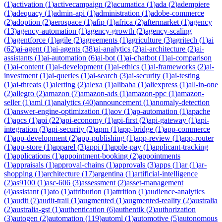
(
1
)
activation
(
1
)
activecampaign
(
2
)
acumatica
(
1
)
ada
(
2
)
adempiere
(
1
)
adequacy
(
1
)
admin-api
(
1
)
administration
(
1
)
adobe-commerce
(
2
)
adoption
(
2
)
aerospace
(
1
)
afip
(
1
)
africa
(
2
)
aftermarket
(
1
)
agency
(
13
)
agency-automation
(
1
)
agency-growth
(
2
)
agency-scaling
(
1
)
agentforce
(
1
)
agile
(
2
)
agreements
(
1
)
agriculture
(
3
)
agritech
(
1
)
ai
(
62
)
ai-agent
(
1
)
ai-agents
(
38
)
ai-analytics
(
2
)
ai-architecture
(
2
)
ai-
assistants
(
1
)
ai-automation
(
6
)
ai-bot
(
1
)
ai-chatbot
(
1
)
ai-comparison
(
1
)
ai-content
(
1
)
ai-development
(
1
)
ai-ethics
(
1
)
ai-frameworks
(
2
)
ai-
investment
(
1
)
ai-queries
(
1
)
ai-search
(
3
)
ai-security
(
1
)
ai-testing
(
1
)
ai-threats
(
1
)
alerting
(
2
)
alexa
(
1
)
alibaba
(
1
)
aliexpress
(
1
)
all-in-one
(
2
)
allegro
(
2
)
amazon
(
7
)
amazon-ads
(
1
)
amazon-ppc
(
1
)
amazon-
seller
(
1
)
aml
(
1
)
analytics
(
40
)
announcement
(
1
)
anomaly-detection
(
1
)
answer-engine-optimization
(
1
)
aov
(
1
)
ap-automation
(
1
)
apache
(
1
)
apcs
(
1
)
api
(
22
)
api-economy
(
1
)
api-first
(
2
)
api-gateway
(
1
)
api-
integration
(
3
)
api-security
(
2
)
apm
(
1
)
app-bridge
(
1
)
app-commerce
(
1
)
app-development
(
2
)
app-publishing
(
1
)
app-review
(
1
)
app-router
(
1
)
app-store
(
1
)
apparel
(
3
)
appi
(
1
)
apple-pay
(
1
)
applicant-tracking
(
1
)
applications
(
1
)
appointment-booking
(
2
)
appointments
(
1
)
appraisals
(
1
)
approval-chains
(
1
)
approvals
(
3
)
apps
(
1
)
ar
(
1
)
ar-
shopping
(
1
)
architecture
(
17
)
argentina
(
1
)
artificial-intelligence
(
2
)
as9100
(
1
)
asc-606
(
3
)
assessment
(
2
)
asset-management
(
4
)
assistant
(
1
)
ato
(
1
)
attribution
(
1
)
attrition
(
1
)
audience-analytics
(
1
)
audit
(
7
)
audit-trail
(
1
)
augmented
(
1
)
augmented-reality
(
2
)
australia
(
2
)
australia-gst
(
1
)
authentication
(
6
)
authentik
(
2
)
authorization
(
3
)
autogen
(
2
)
automation
(
119
)
automl
(
1
)
automotive
(
5
)
autonomous