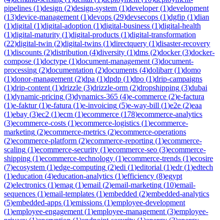
pipelines
(
1
)
design
(
2
)
design-system
(
1
)
developer
(
1
)
development
(
13
)
device-management
(
1
)
devops
(
29
)
devsecops
(
1
)
dgfip
(
1
)
dian
(
1
)
digital
(
1
)
digital-adoption
(
1
)
digital-business
(
1
)
digital-health
(
1
)
digital-maturity
(
1
)
digital-products
(
1
)
digital-transformation
(
22
)
digital-twin
(
2
)
digital-twins
(
1
)
directquery
(
1
)
disaster-recovery
(
1
)
discounts
(
2
)
distribution
(
4
)
diversity
(
1
)
dms
(
2
)
docker
(
3
)
docker-
compose
(
1
)
doctype
(
1
)
document-management
(
3
)
document-
processing
(
2
)
documentation
(
2
)
documents
(
4
)
dolibarr
(
1
)
domo
(
1
)
donor-management
(
2
)
dpa
(
1
)
dpdp
(
1
)
dpo
(
1
)
drip-campaigns
(
1
)
drip-content
(
1
)
drizzle
(
3
)
drizzle-orm
(
2
)
dropshipping
(
3
)
dubai
(
1
)
dynamic-pricing
(
3
)
dynamics-365
(
4
)
e-commerce
(
2
)
e-factura
(
1
)
e-faktur
(
1
)
e-fatura
(
1
)
e-invoicing
(
5
)
e-way-bill
(
1
)
e2e
(
2
)
eaa
(
1
)
ebay
(
3
)
ec2
(
1
)
ecm
(
1
)
ecommerce
(
178
)
ecommerce-analytics
(
3
)
ecommerce-costs
(
1
)
ecommerce-logistics
(
1
)
ecommerce-
marketing
(
2
)
ecommerce-metrics
(
2
)
ecommerce-operations
(
2
)
ecommerce-platform
(
2
)
ecommerce-reporting
(
1
)
ecommerce-
scaling
(
1
)
ecommerce-security
(
1
)
ecommerce-seo
(
3
)
ecommerce-
shipping
(
1
)
ecommerce-technology
(
1
)
ecommerce-trends
(
1
)
ecosire
(
7
)
ecosystem
(
1
)
edge-computing
(
2
)
edi
(
1
)
editorial
(
1
)
edr
(
1
)
edtech
(
1
)
education
(
4
)
education-analytics
(
1
)
efficiency
(
8
)
egypt
(
2
)
electronics
(
1
)
emag
(
1
)
email
(
2
)
email-marketing
(
10
)
email-
sequences
(
1
)
email-templates
(
1
)
embedded
(
2
)
embedded-analytics
(
5
)
embedded-apps
(
1
)
emissions
(
1
)
employee-development
(
1
)
employee-engagement
(
1
)
employee-management
(
3
)
employee-