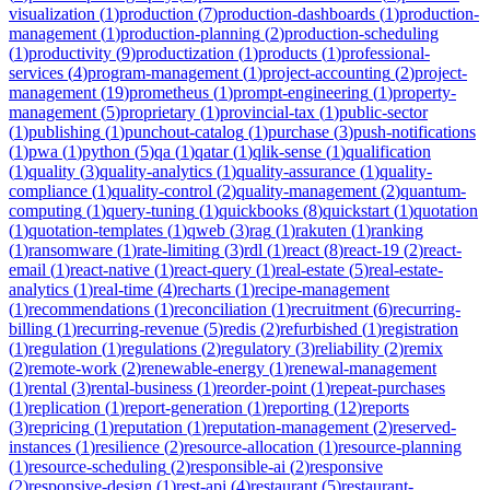
visualization
(
1
)
production
(
7
)
production-dashboards
(
1
)
production-
management
(
1
)
production-planning
(
2
)
production-scheduling
(
1
)
productivity
(
9
)
productization
(
1
)
products
(
1
)
professional-
services
(
4
)
program-management
(
1
)
project-accounting
(
2
)
project-
management
(
19
)
prometheus
(
1
)
prompt-engineering
(
1
)
property-
management
(
5
)
proprietary
(
1
)
provincial-tax
(
1
)
public-sector
(
1
)
publishing
(
1
)
punchout-catalog
(
1
)
purchase
(
3
)
push-notifications
(
1
)
pwa
(
1
)
python
(
5
)
qa
(
1
)
qatar
(
1
)
qlik-sense
(
1
)
qualification
(
1
)
quality
(
3
)
quality-analytics
(
1
)
quality-assurance
(
1
)
quality-
compliance
(
1
)
quality-control
(
2
)
quality-management
(
2
)
quantum-
computing
(
1
)
query-tuning
(
1
)
quickbooks
(
8
)
quickstart
(
1
)
quotation
(
1
)
quotation-templates
(
1
)
qweb
(
3
)
rag
(
1
)
rakuten
(
1
)
ranking
(
1
)
ransomware
(
1
)
rate-limiting
(
3
)
rdl
(
1
)
react
(
8
)
react-19
(
2
)
react-
email
(
1
)
react-native
(
1
)
react-query
(
1
)
real-estate
(
5
)
real-estate-
analytics
(
1
)
real-time
(
4
)
recharts
(
1
)
recipe-management
(
1
)
recommendations
(
1
)
reconciliation
(
1
)
recruitment
(
6
)
recurring-
billing
(
1
)
recurring-revenue
(
5
)
redis
(
2
)
refurbished
(
1
)
registration
(
1
)
regulation
(
1
)
regulations
(
2
)
regulatory
(
3
)
reliability
(
2
)
remix
(
2
)
remote-work
(
2
)
renewable-energy
(
1
)
renewal-management
(
1
)
rental
(
3
)
rental-business
(
1
)
reorder-point
(
1
)
repeat-purchases
(
1
)
replication
(
1
)
report-generation
(
1
)
reporting
(
12
)
reports
(
3
)
repricing
(
1
)
reputation
(
1
)
reputation-management
(
2
)
reserved-
instances
(
1
)
resilience
(
2
)
resource-allocation
(
1
)
resource-planning
(
1
)
resource-scheduling
(
2
)
responsible-ai
(
2
)
responsive
(
2
)
responsive-design
(
1
)
rest-api
(
4
)
restaurant
(
5
)
restaurant-