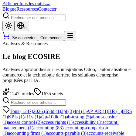
Afficher tous les outils
→
Blogue
Ressources
Contacter
fr
Se connecter
Commencer
Analyses & Ressources
Le blog ECOSIRE
Analyses approfondies sur les intégrations Odoo, l'automatisation e-
commerce et la technologie derrière les solutions d'entreprise
propulsées par l'IA.
1247
articles
1635
sujets
Tous (1247)
2026
(
6
)
3d
(
1
)
3pl
(
3
)
4pl
(
1
)
AP-AR
(
1
)
HR
(
1
)
IFRS
(
1
)
KPIs
(
1
)
a11y
(
1
)
a2p-10dlc
(
1
)
ab-testing
(
5
)
about-ecosire
(
1
)
access-control
(
2
)
access-rights
(
1
)
accessibility
(
3
)
account-
management
(
1
)
accounting
(
83
)
accounting-comparison
(
1
)
accounting-firms
(
1
)
accounts-payable
(
3
)
accounts-receivable