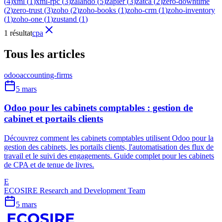
(
4
)
xml
(
1
)
xml-rpc
(
3
)
zalando
(
5
)
zapier
(
3
)
zatca
(
2
)
zero-downtime
(
2
)
zero-trust
(
3
)
zoho
(
2
)
zoho-books
(
1
)
zoho-crm
(
1
)
zoho-inventory
(
1
)
zoho-one
(
1
)
zustand
(
1
)
1 résultat
cpa
Tous les articles
odoo
accounting-firms
5 mars
Odoo pour les cabinets comptables : gestion de
cabinet et portails clients
Découvrez comment les cabinets comptables utilisent Odoo pour la
gestion des cabinets, les portails clients, l'automatisation des flux de
travail et le suivi des engagements. Guide complet pour les cabinets
de CPA et de tenue de livres.
E
ECOSIRE Research and Development Team
5 mars