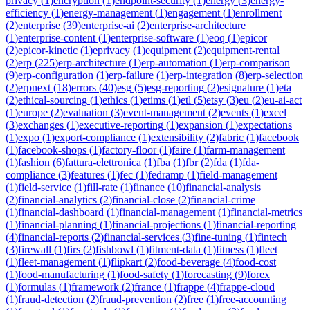
privacy
(
1
)
encryption
(
1
)
endpoint-security
(
1
)
energy
(
3
)
energy-
efficiency
(
1
)
energy-management
(
1
)
engagement
(
1
)
enrollment
(
2
)
enterprise
(
39
)
enterprise-ai
(
2
)
enterprise-architecture
(
1
)
enterprise-content
(
1
)
enterprise-software
(
1
)
eoq
(
1
)
epicor
(
2
)
epicor-kinetic
(
1
)
eprivacy
(
1
)
equipment
(
2
)
equipment-rental
(
2
)
erp
(
225
)
erp-architecture
(
1
)
erp-automation
(
1
)
erp-comparison
(
9
)
erp-configuration
(
1
)
erp-failure
(
1
)
erp-integration
(
8
)
erp-selection
(
2
)
erpnext
(
18
)
errors
(
40
)
esg
(
5
)
esg-reporting
(
2
)
esignature
(
1
)
eta
(
2
)
ethical-sourcing
(
1
)
ethics
(
1
)
etims
(
1
)
etl
(
5
)
etsy
(
3
)
eu
(
2
)
eu-ai-act
(
1
)
europe
(
2
)
evaluation
(
3
)
event-management
(
2
)
events
(
1
)
excel
(
3
)
exchanges
(
1
)
executive-reporting
(
1
)
expansion
(
1
)
expectations
(
1
)
expo
(
1
)
export-compliance
(
1
)
extensibility
(
2
)
fabric
(
1
)
facebook
(
1
)
facebook-shops
(
1
)
factory-floor
(
1
)
faire
(
1
)
farm-management
(
1
)
fashion
(
6
)
fattura-elettronica
(
1
)
fba
(
1
)
fbr
(
2
)
fda
(
1
)
fda-
compliance
(
3
)
features
(
1
)
fec
(
1
)
fedramp
(
1
)
field-management
(
1
)
field-service
(
1
)
fill-rate
(
1
)
finance
(
10
)
financial-analysis
(
2
)
financial-analytics
(
2
)
financial-close
(
2
)
financial-crime
(
1
)
financial-dashboard
(
1
)
financial-management
(
1
)
financial-metrics
(
1
)
financial-planning
(
1
)
financial-projections
(
1
)
financial-reporting
(
4
)
financial-reports
(
2
)
financial-services
(
3
)
fine-tuning
(
1
)
fintech
(
3
)
firewall
(
1
)
firs
(
2
)
fishbowl
(
1
)
fitment-data
(
1
)
fitness
(
1
)
fleet
(
1
)
fleet-management
(
1
)
flipkart
(
2
)
food-beverage
(
4
)
food-cost
(
1
)
food-manufacturing
(
1
)
food-safety
(
1
)
forecasting
(
9
)
forex
(
1
)
formulas
(
1
)
framework
(
2
)
france
(
1
)
frappe
(
4
)
frappe-cloud
(
1
)
fraud-detection
(
2
)
fraud-prevention
(
2
)
free
(
1
)
free-accounting