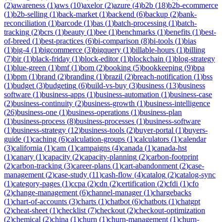
(
2
)
awareness
(
1
)
aws
(
10
)
axelor
(
2
)
azure
(
4
)
b2b
(
18
)
b2b-ecommerce
(
1
)
b2b-selling
(
1
)
back-market
(
1
)
backend
(
6
)
backup
(
2
)
bank-
reconciliation
(
1
)
barcode
(
1
)
bas
(
1
)
batch-processing
(
1
)
batch-
tracking
(
2
)
bcrs
(
1
)
beauty
(
1
)
bee
(
1
)
benchmarks
(
1
)
benefits
(
1
)
best-
of-breed
(
1
)
best-practices
(
6
)
bi-comparison
(
8
)
bi-tools
(
1
)
bias
(
1
)
big-4
(
1
)
bigcommerce
(
3
)
bigquery
(
1
)
billable-hours
(
1
)
billing
(
7
)
bir
(
1
)
black-friday
(
1
)
block-editor
(
1
)
blockchain
(
1
)
blog-strategy
(
1
)
blue-green
(
1
)
bmf
(
1
)
bom
(
2
)
booking
(
5
)
bookkeeping
(
9
)
bpa
(
1
)
bpm
(
1
)
brand
(
2
)
branding
(
1
)
brazil
(
2
)
breach-notification
(
1
)
bss
(
1
)
budget
(
3
)
budgeting
(
6
)
build-vs-buy
(
3
)
business
(
13
)
business
software
(
1
)
business-apps
(
1
)
business-automation
(
1
)
business-case
(
2
)
business-continuity
(
2
)
business-growth
(
1
)
business-intelligence
(
26
)
business-one
(
1
)
business-operations
(
1
)
business-plan
(
1
)
business-process
(
8
)
business-processes
(
1
)
business-software
(
1
)
business-strategy
(
12
)
business-tools
(
2
)
buyer-portal
(
1
)
buyers-
guide
(
1
)
caching
(
6
)
calculation-groups
(
1
)
calculators
(
1
)
calendar
(
3
)
california
(
1
)
cam
(
1
)
campaigns
(
4
)
canada
(
1
)
canada-hst
(
1
)
canary
(
1
)
capacity
(
2
)
capacity-planning
(
2
)
carbon-footprint
(
2
)
carbon-tracking
(
3
)
career-plans
(
1
)
cart-abandonment
(
2
)
case-
management
(
2
)
case-study
(
11
)
cash-flow
(
4
)
catalog
(
2
)
catalog-sync
(
1
)
category-pages
(
1
)
ccpa
(
2
)
cdn
(
2
)
certification
(
2
)
cfdi
(
1
)
cfo
(
2
)
change-management
(
6
)
channel-manager
(
1
)
chargebacks
(
1
)
chart-of-accounts
(
3
)
charts
(
1
)
chatbot
(
6
)
chatbots
(
1
)
chatgpt
(
2
)
cheat-sheet
(
1
)
checklist
(
7
)
checkout
(
2
)
checkout-optimization
(
2
)
chemical
(
2
)
china
(
1
)
churn
(
1
)
churn-management
(
1
)
churn-