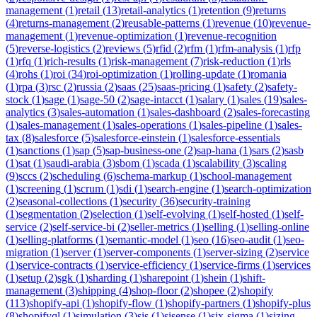
management
(
1
)
retail
(
13
)
retail-analytics
(
1
)
retention
(
9
)
returns
(
4
)
returns-management
(
2
)
reusable-patterns
(
1
)
revenue
(
10
)
revenue-
management
(
1
)
revenue-optimization
(
1
)
revenue-recognition
(
5
)
reverse-logistics
(
2
)
reviews
(
5
)
rfid
(
2
)
rfm
(
1
)
rfm-analysis
(
1
)
rfp
(
1
)
rfq
(
1
)
rich-results
(
1
)
risk-management
(
7
)
risk-reduction
(
1
)
rls
(
4
)
rohs
(
1
)
roi
(
34
)
roi-optimization
(
1
)
rolling-update
(
1
)
romania
(
1
)
rpa
(
3
)
rsc
(
2
)
russia
(
2
)
saas
(
25
)
saas-pricing
(
1
)
safety
(
2
)
safety-
stock
(
1
)
sage
(
1
)
sage-50
(
2
)
sage-intacct
(
1
)
salary
(
1
)
sales
(
19
)
sales-
analytics
(
3
)
sales-automation
(
1
)
sales-dashboard
(
2
)
sales-forecasting
(
1
)
sales-management
(
1
)
sales-operations
(
1
)
sales-pipeline
(
1
)
sales-
tax
(
8
)
salesforce
(
5
)
salesforce-einstein
(
1
)
salesforce-essentials
(
1
)
sanctions
(
1
)
sap
(
5
)
sap-business-one
(
2
)
sap-hana
(
1
)
sars
(
2
)
sasb
(
1
)
sat
(
1
)
saudi-arabia
(
3
)
sbom
(
1
)
scada
(
1
)
scalability
(
3
)
scaling
(
9
)
sccs
(
2
)
scheduling
(
6
)
schema-markup
(
1
)
school-management
(
1
)
screening
(
1
)
scrum
(
1
)
sdi
(
1
)
search-engine
(
1
)
search-optimization
(
2
)
seasonal-collections
(
1
)
security
(
36
)
security-training
(
1
)
segmentation
(
2
)
selection
(
1
)
self-evolving
(
1
)
self-hosted
(
1
)
self-
service
(
2
)
self-service-bi
(
2
)
seller-metrics
(
1
)
selling
(
1
)
selling-online
(
1
)
selling-platforms
(
1
)
semantic-model
(
1
)
seo
(
16
)
seo-audit
(
1
)
seo-
migration
(
1
)
server
(
1
)
server-components
(
1
)
server-sizing
(
2
)
service
(
1
)
service-contracts
(
1
)
service-efficiency
(
1
)
service-firms
(
1
)
services
(
1
)
setup
(
2
)
sgk
(
1
)
sharding
(
1
)
sharepoint
(
1
)
shein
(
1
)
shift-
management
(
3
)
shipping
(
4
)
shop-floor
(
2
)
shopee
(
2
)
shopify
(
113
)
shopify-api
(
1
)
shopify-flow
(
1
)
shopify-partners
(
1
)
shopify-plus
(
8
)
shopifyql
(
1
)
simulation
(
3
)
sis
(
1
)
sisense
(
1
)
six-sigma
(
1
)
sizing