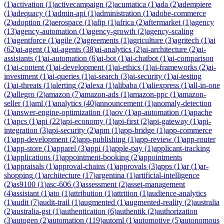
(
1
)
activation
(
1
)
activecampaign
(
2
)
acumatica
(
1
)
ada
(
2
)
adempiere
(
1
)
adequacy
(
1
)
admin-api
(
1
)
administration
(
1
)
adobe-commerce
(
2
)
adoption
(
2
)
aerospace
(
1
)
afip
(
1
)
africa
(
2
)
aftermarket
(
1
)
agency
(
13
)
agency-automation
(
1
)
agency-growth
(
2
)
agency-scaling
(
1
)
agentforce
(
1
)
agile
(
2
)
agreements
(
1
)
agriculture
(
3
)
agritech
(
1
)
ai
(
62
)
ai-agent
(
1
)
ai-agents
(
38
)
ai-analytics
(
2
)
ai-architecture
(
2
)
ai-
assistants
(
1
)
ai-automation
(
6
)
ai-bot
(
1
)
ai-chatbot
(
1
)
ai-comparison
(
1
)
ai-content
(
1
)
ai-development
(
1
)
ai-ethics
(
1
)
ai-frameworks
(
2
)
ai-
investment
(
1
)
ai-queries
(
1
)
ai-search
(
3
)
ai-security
(
1
)
ai-testing
(
1
)
ai-threats
(
1
)
alerting
(
2
)
alexa
(
1
)
alibaba
(
1
)
aliexpress
(
1
)
all-in-one
(
2
)
allegro
(
2
)
amazon
(
7
)
amazon-ads
(
1
)
amazon-ppc
(
1
)
amazon-
seller
(
1
)
aml
(
1
)
analytics
(
40
)
announcement
(
1
)
anomaly-detection
(
1
)
answer-engine-optimization
(
1
)
aov
(
1
)
ap-automation
(
1
)
apache
(
1
)
apcs
(
1
)
api
(
22
)
api-economy
(
1
)
api-first
(
2
)
api-gateway
(
1
)
api-
integration
(
3
)
api-security
(
2
)
apm
(
1
)
app-bridge
(
1
)
app-commerce
(
1
)
app-development
(
2
)
app-publishing
(
1
)
app-review
(
1
)
app-router
(
1
)
app-store
(
1
)
apparel
(
3
)
appi
(
1
)
apple-pay
(
1
)
applicant-tracking
(
1
)
applications
(
1
)
appointment-booking
(
2
)
appointments
(
1
)
appraisals
(
1
)
approval-chains
(
1
)
approvals
(
3
)
apps
(
1
)
ar
(
1
)
ar-
shopping
(
1
)
architecture
(
17
)
argentina
(
1
)
artificial-intelligence
(
2
)
as9100
(
1
)
asc-606
(
3
)
assessment
(
2
)
asset-management
(
4
)
assistant
(
1
)
ato
(
1
)
attribution
(
1
)
attrition
(
1
)
audience-analytics
(
1
)
audit
(
7
)
audit-trail
(
1
)
augmented
(
1
)
augmented-reality
(
2
)
australia
(
2
)
australia-gst
(
1
)
authentication
(
6
)
authentik
(
2
)
authorization
(
3
)
autogen
(
2
)
automation
(
119
)
automl
(
1
)
automotive
(
5
)
autonomous