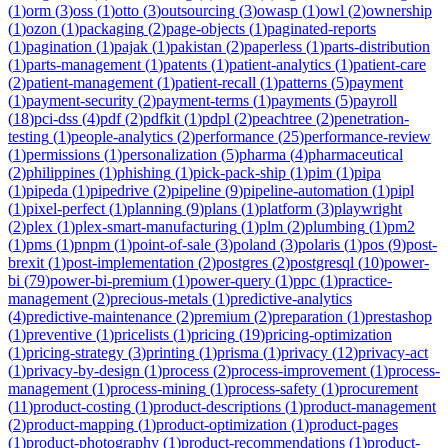
(
1
)
orm
(
3
)
oss
(
1
)
otto
(
3
)
outsourcing
(
3
)
owasp
(
1
)
owl
(
2
)
ownership
(
1
)
ozon
(
1
)
packaging
(
2
)
page-objects
(
1
)
paginated-reports
(
1
)
pagination
(
1
)
pajak
(
1
)
pakistan
(
2
)
paperless
(
1
)
parts-distribution
(
1
)
parts-management
(
1
)
patents
(
1
)
patient-analytics
(
1
)
patient-care
(
2
)
patient-management
(
1
)
patient-recall
(
1
)
patterns
(
5
)
payment
(
1
)
payment-security
(
2
)
payment-terms
(
1
)
payments
(
5
)
payroll
(
18
)
pci-dss
(
4
)
pdf
(
2
)
pdfkit
(
1
)
pdpl
(
2
)
peachtree
(
2
)
penetration-
testing
(
1
)
people-analytics
(
2
)
performance
(
25
)
performance-review
(
1
)
permissions
(
1
)
personalization
(
5
)
pharma
(
4
)
pharmaceutical
(
2
)
philippines
(
1
)
phishing
(
1
)
pick-pack-ship
(
1
)
pim
(
1
)
pipa
(
1
)
pipeda
(
1
)
pipedrive
(
2
)
pipeline
(
9
)
pipeline-automation
(
1
)
pipl
(
1
)
pixel-perfect
(
1
)
planning
(
9
)
plans
(
1
)
platform
(
3
)
playwright
(
2
)
plex
(
1
)
plex-smart-manufacturing
(
1
)
plm
(
2
)
plumbing
(
1
)
pm2
(
1
)
pms
(
1
)
pnpm
(
1
)
point-of-sale
(
3
)
poland
(
3
)
polaris
(
1
)
pos
(
9
)
post-
brexit
(
1
)
post-implementation
(
2
)
postgres
(
2
)
postgresql
(
10
)
power-
bi
(
79
)
power-bi-premium
(
1
)
power-query
(
1
)
ppc
(
1
)
practice-
management
(
2
)
precious-metals
(
1
)
predictive-analytics
(
4
)
predictive-maintenance
(
2
)
premium
(
2
)
preparation
(
1
)
prestashop
(
1
)
preventive
(
1
)
pricelists
(
1
)
pricing
(
19
)
pricing-optimization
(
1
)
pricing-strategy
(
3
)
printing
(
1
)
prisma
(
1
)
privacy
(
12
)
privacy-act
(
1
)
privacy-by-design
(
1
)
process
(
2
)
process-improvement
(
1
)
process-
management
(
1
)
process-mining
(
1
)
process-safety
(
1
)
procurement
(
11
)
product-costing
(
1
)
product-descriptions
(
1
)
product-management
(
2
)
product-mapping
(
1
)
product-optimization
(
1
)
product-pages
(
1
)
product-photography
(
1
)
product-recommendations
(
1
)
product-