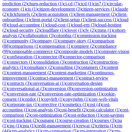
prediction
(
2
)
churn-reduction
(
1
)
ci-cd
(
7
)
cicd
(
1
)
cin7
(
1
)
circular-
economy
(
1
)
cis
(
1
)
citizen-development
(
3
)
citizen-services
(
1
)
claude
(
2
)
clickfunnels
(
2
)
client-acquisition
(
1
)
client-management
(
2
)
client-
onboarding
(
1
)
client-portal
(
2
)
client-setup
(
1
)
client-success
(
1
)
cloud
(
8
)
cloud-accounting
(
1
)
cloud-cost
(
1
)
cloud-erp
(
3
)
cloud-hosting
(
2
)
cloud-security
(
2
)
cloudflare
(
1
)
clover
(
1
)
clv
(
2
)
cmms
(
1
)
cohort-
analysis
(
2
)
collaboration
(
3
)
colombia
(
1
)
commission-tracking
(
1
)
community
(
3
)
company
(
1
)
company-story
(
1
)
comparison
(
88
)
comparisons
(
1
)
compensation
(
1
)
compiere
(
2
)
compliance
(
99
)
composable-commerce
(
2
)
composite-models
(
1
)
computer-vision
(
1
)
configuration
(
1
)
connector
(
8
)
connector-comparison
(
1
)
connectors
(
1
)
consolidation
(
3
)
construction
(
2
)
construction-
analytics
(
1
)
consultancy
(
2
)
consulting
(
3
)
containers
(
3
)
content
(
1
)
content-management
(
2
)
content-marketing
(
3
)
continuous-
improvement
(
1
)
contract-management
(
1
)
contract-review
(
1
)
contracts
(
3
)
conversation-ai
(
1
)
conversation-design
(
1
)
conversational-ai
(
3
)
conversion
(
8
)
conversion-optimization
(
7
)
conversion-rate
(
2
)
conversion-rate-optimization
(
1
)
cookie-
consent
(
1
)
copilot
(
1
)
copyleft
(
1
)
copyrights
(
1
)
core-web-vitals
(
5
)
corporate-tax
(
1
)
corrective
(
1
)
cosmetics
(
1
)
cost
(
4
)
cost-
accounting
(
1
)
cost-analysis
(
3
)
cost-benefit
(
2
)
cost-calculator
(
1
)
cost-
comparison
(
2
)
cost-optimization
(
5
)
cost-reduction
(
1
)
cost-savings
(
1
)
cost-tracking
(
2
)
coupang
(
1
)
course-creation
(
1
)
courses
(
3
)
cpa
(
1
)
cpq
(
1
)
cpra
(
1
)
credit-management
(
1
)
crewai
(
2
)
criteria
(
1
)
crm
(
44
)
crm-analytics
(
1
)
crm-comparison
(
5
)
crm-integration
(
2
)
crm-