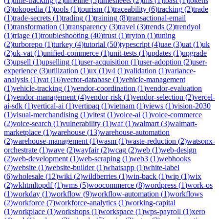
(
1
)
time-tracking
(
2
)
timeline
(
5
)
timesheets
(
2
)
tms
(
1
)
toast
(
1
)
tokens
(
3
)
tokopedia
(
1
)
tools
(
1
)
tourism
(
1
)
traceability
(
6
)
tracking
(
2
)
trade
(
1
)
trade-secrets
(
1
)
trading
(
1
)
training
(
8
)
transactional-email
(
1
)
transformation
(
1
)
transparency
(
3
)
travel
(
3
)
trends
(
2
)
trendyol
(
1
)
triage
(
1
)
troubleshooting
(
40
)
trust
(
1
)
tryton
(
1
)
tuning
(
2
)
turborepo
(
1
)
turkey
(
4
)
tutorial
(
50
)
typescript
(
4
)
uae
(
3
)
uat
(
1
)
uk
(
2
)
uk-vat
(
1
)
unified-commerce
(
1
)
unit-tests
(
1
)
updates
(
1
)
upgrade
(
3
)
upsell
(
1
)
upselling
(
1
)
user-acquisition
(
1
)
user-adoption
(
2
)
user-
experience
(
3
)
utilization
(
1
)
ux
(
1
)
v4
(
1
)
validation
(
1
)
variance-
analysis
(
1
)
vat
(
16
)
vector-database
(
1
)
vehicle-management
(
1
)
vehicle-tracking
(
1
)
vendor-coordination
(
1
)
vendor-evaluation
(
1
)
vendor-management
(
4
)
vendor-risk
(
1
)
vendor-selection
(
2
)
vercel-
ai-sdk
(
1
)
vertical-ai
(
1
)
vertipaq
(
1
)
vietnam
(
1
)
views
(
1
)
vision-2030
(
1
)
visual-merchandising
(
1
)
vitest
(
1
)
voice-ai
(
1
)
voice-commerce
(
2
)
voice-search
(
1
)
vulnerability
(
1
)
waf
(
1
)
walmart
(
3
)
walmart-
marketplace
(
1
)
warehouse
(
13
)
warehouse-automation
(
2
)
warehouse-management
(
1
)
wasm
(
1
)
waste-reduction
(
2
)
watsonx-
orchestrate
(
1
)
wave
(
2
)
wayfair
(
2
)
wcag
(
2
)
web
(
1
)
web-design
(
2
)
web-development
(
1
)
web-scraping
(
1
)
web3
(
1
)
webhooks
(
7
)
website
(
1
)
website-builder
(
1
)
whatsapp
(
1
)
white-label
(
6
)
wholesale
(
12
)
wiki
(
2
)
wildberries
(
1
)
win-back
(
1
)
wip
(
1
)
wix
(
2
)
wkhtmltopdf
(
1
)
wms
(
5
)
woocommerce
(
8
)
wordpress
(
1
)
work-os
(
1
)
workday
(
1
)
workflow
(
9
)
workflow-automation
(
1
)
workflows
(
2
)
workforce
(
7
)
workforce-analytics
(
1
)
working-capital
(
1
)
workplace
(
1
)
workshops
(
1
)
workspace
(
1
)
wps-payroll
(
1
)
xero