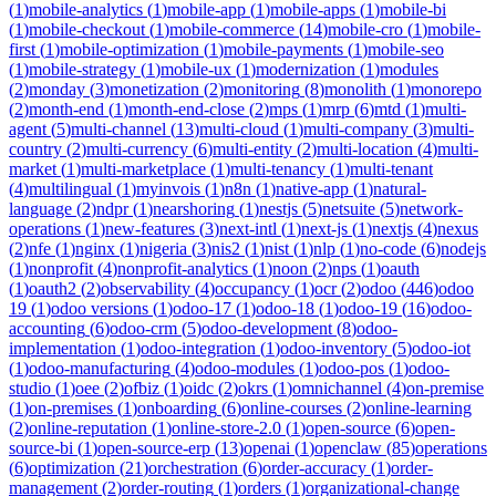
(
1
)
mobile-analytics
(
1
)
mobile-app
(
1
)
mobile-apps
(
1
)
mobile-bi
(
1
)
mobile-checkout
(
1
)
mobile-commerce
(
14
)
mobile-cro
(
1
)
mobile-
first
(
1
)
mobile-optimization
(
1
)
mobile-payments
(
1
)
mobile-seo
(
1
)
mobile-strategy
(
1
)
mobile-ux
(
1
)
modernization
(
1
)
modules
(
2
)
monday
(
3
)
monetization
(
2
)
monitoring
(
8
)
monolith
(
1
)
monorepo
(
2
)
month-end
(
1
)
month-end-close
(
2
)
mps
(
1
)
mrp
(
6
)
mtd
(
1
)
multi-
agent
(
5
)
multi-channel
(
13
)
multi-cloud
(
1
)
multi-company
(
3
)
multi-
country
(
2
)
multi-currency
(
6
)
multi-entity
(
2
)
multi-location
(
4
)
multi-
market
(
1
)
multi-marketplace
(
1
)
multi-tenancy
(
1
)
multi-tenant
(
4
)
multilingual
(
1
)
myinvois
(
1
)
n8n
(
1
)
native-app
(
1
)
natural-
language
(
2
)
ndpr
(
1
)
nearshoring
(
1
)
nestjs
(
5
)
netsuite
(
5
)
network-
operations
(
1
)
new-features
(
3
)
next-intl
(
1
)
next-js
(
1
)
nextjs
(
4
)
nexus
(
2
)
nfe
(
1
)
nginx
(
1
)
nigeria
(
3
)
nis2
(
1
)
nist
(
1
)
nlp
(
1
)
no-code
(
6
)
nodejs
(
1
)
nonprofit
(
4
)
nonprofit-analytics
(
1
)
noon
(
2
)
nps
(
1
)
oauth
(
1
)
oauth2
(
2
)
observability
(
4
)
occupancy
(
1
)
ocr
(
2
)
odoo
(
446
)
odoo
19
(
1
)
odoo versions
(
1
)
odoo-17
(
1
)
odoo-18
(
1
)
odoo-19
(
16
)
odoo-
accounting
(
6
)
odoo-crm
(
5
)
odoo-development
(
8
)
odoo-
implementation
(
1
)
odoo-integration
(
1
)
odoo-inventory
(
5
)
odoo-iot
(
1
)
odoo-manufacturing
(
4
)
odoo-modules
(
1
)
odoo-pos
(
1
)
odoo-
studio
(
1
)
oee
(
2
)
ofbiz
(
1
)
oidc
(
2
)
okrs
(
1
)
omnichannel
(
4
)
on-premise
(
1
)
on-premises
(
1
)
onboarding
(
6
)
online-courses
(
2
)
online-learning
(
2
)
online-reputation
(
1
)
online-store-2.0
(
1
)
open-source
(
6
)
open-
source-bi
(
1
)
open-source-erp
(
13
)
openai
(
1
)
openclaw
(
85
)
operations
(
6
)
optimization
(
21
)
orchestration
(
6
)
order-accuracy
(
1
)
order-
management
(
2
)
order-routing
(
1
)
orders
(
1
)
organizational-change