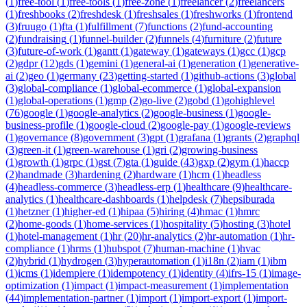
(
1
)
free-tool
(
1
)
free-tools
(
1
)
free-zone
(
1
)
freelancer
(
2
)
freelancers
(
1
)
freshbooks
(
2
)
freshdesk
(
1
)
freshsales
(
1
)
freshworks
(
1
)
frontend
(
3
)
fruugo
(
1
)
fta
(
1
)
fulfillment
(
7
)
functions
(
2
)
fund-accounting
(
2
)
fundraising
(
1
)
funnel-builder
(
2
)
funnels
(
4
)
furniture
(
2
)
future
(
3
)
future-of-work
(
1
)
gantt
(
1
)
gateway
(
1
)
gateways
(
1
)
gcc
(
1
)
gcp
(
2
)
gdpr
(
12
)
gds
(
1
)
gemini
(
1
)
general-ai
(
1
)
generation
(
1
)
generative-
ai
(
2
)
geo
(
1
)
germany
(
23
)
getting-started
(
1
)
github-actions
(
3
)
global
(
3
)
global-compliance
(
1
)
global-ecommerce
(
1
)
global-expansion
(
1
)
global-operations
(
1
)
gmp
(
2
)
go-live
(
2
)
gobd
(
1
)
gohighlevel
(
76
)
google
(
1
)
google-analytics
(
2
)
google-business
(
1
)
google-
business-profile
(
1
)
google-cloud
(
2
)
google-pay
(
1
)
google-reviews
(
1
)
governance
(
8
)
government
(
3
)
gpt
(
1
)
grafana
(
1
)
grants
(
2
)
graphql
(
3
)
green-it
(
1
)
green-warehouse
(
1
)
gri
(
2
)
growing-business
(
1
)
growth
(
1
)
grpc
(
1
)
gst
(
7
)
gta
(
1
)
guide
(
43
)
gxp
(
2
)
gym
(
1
)
haccp
(
2
)
handmade
(
3
)
hardening
(
2
)
hardware
(
1
)
hcm
(
1
)
headless
(
4
)
headless-commerce
(
3
)
headless-erp
(
1
)
healthcare
(
9
)
healthcare-
analytics
(
1
)
healthcare-dashboards
(
1
)
helpdesk
(
7
)
hepsiburada
(
1
)
hetzner
(
1
)
higher-ed
(
1
)
hipaa
(
5
)
hiring
(
4
)
hmac
(
1
)
hmrc
(
2
)
home-goods
(
1
)
home-services
(
1
)
hospitality
(
5
)
hosting
(
3
)
hotel
(
1
)
hotel-management
(
1
)
hr
(
20
)
hr-analytics
(
2
)
hr-automation
(
1
)
hr-
compliance
(
1
)
hrms
(
1
)
hubspot
(
7
)
human-machine
(
1
)
hvac
(
2
)
hybrid
(
1
)
hydrogen
(
3
)
hyperautomation
(
1
)
i18n
(
2
)
iam
(
1
)
ibm
(
1
)
icms
(
1
)
idempiere
(
1
)
idempotency
(
1
)
identity
(
4
)
ifrs-15
(
1
)
image-
optimization
(
1
)
impact
(
1
)
impact-measurement
(
1
)
implementation
(
44
)
implementation-partner
(
1
)
import
(
1
)
import-export
(
1
)
import-