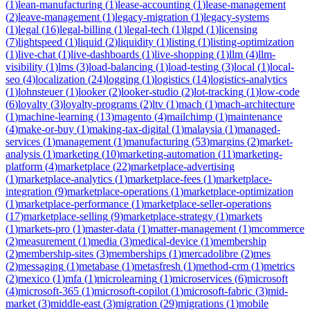
(
1
)
lean-manufacturing
(
1
)
lease-accounting
(
1
)
lease-management
(
2
)
leave-management
(
1
)
legacy-migration
(
1
)
legacy-systems
(
1
)
legal
(
16
)
legal-billing
(
1
)
legal-tech
(
1
)
lgpd
(
1
)
licensing
(
7
)
lightspeed
(
1
)
liquid
(
2
)
liquidity
(
1
)
listing
(
1
)
listing-optimization
(
1
)
live-chat
(
1
)
live-dashboards
(
1
)
live-shopping
(
1
)
llm
(
4
)
llm-
visibility
(
1
)
lms
(
3
)
load-balancing
(
1
)
load-testing
(
3
)
local
(
1
)
local-
seo
(
4
)
localization
(
24
)
logging
(
1
)
logistics
(
14
)
logistics-analytics
(
1
)
lohnsteuer
(
1
)
looker
(
2
)
looker-studio
(
2
)
lot-tracking
(
1
)
low-code
(
6
)
loyalty
(
3
)
loyalty-programs
(
2
)
ltv
(
1
)
mach
(
1
)
mach-architecture
(
1
)
machine-learning
(
13
)
magento
(
4
)
mailchimp
(
1
)
maintenance
(
4
)
make-or-buy
(
1
)
making-tax-digital
(
1
)
malaysia
(
1
)
managed-
services
(
1
)
management
(
1
)
manufacturing
(
53
)
margins
(
2
)
market-
analysis
(
1
)
marketing
(
10
)
marketing-automation
(
11
)
marketing-
platform
(
4
)
marketplace
(
22
)
marketplace-advertising
(
1
)
marketplace-analytics
(
1
)
marketplace-fees
(
1
)
marketplace-
integration
(
9
)
marketplace-operations
(
1
)
marketplace-optimization
(
1
)
marketplace-performance
(
1
)
marketplace-seller-operations
(
17
)
marketplace-selling
(
9
)
marketplace-strategy
(
1
)
markets
(
1
)
markets-pro
(
1
)
master-data
(
1
)
matter-management
(
1
)
mcommerce
(
2
)
measurement
(
1
)
media
(
3
)
medical-device
(
1
)
membership
(
2
)
membership-sites
(
3
)
memberships
(
1
)
mercadolibre
(
2
)
mes
(
2
)
messaging
(
1
)
metabase
(
1
)
metasfresh
(
1
)
method-crm
(
1
)
metrics
(
2
)
mexico
(
1
)
mfa
(
1
)
microlearning
(
1
)
microservices
(
6
)
microsoft
(
4
)
microsoft-365
(
1
)
microsoft-copilot
(
1
)
microsoft-fabric
(
3
)
mid-
market
(
3
)
middle-east
(
3
)
migration
(
29
)
migrations
(
1
)
mobile