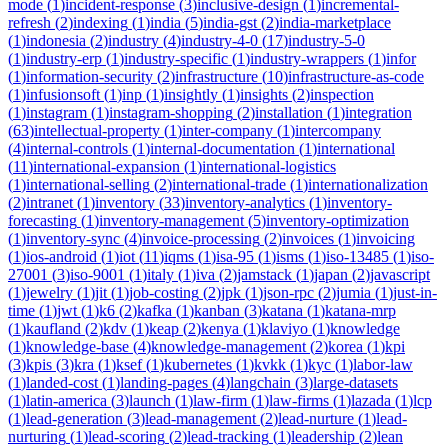
mode
(
1
)
incident-response
(
3
)
inclusive-design
(
1
)
incremental-
refresh
(
2
)
indexing
(
1
)
india
(
5
)
india-gst
(
2
)
india-marketplace
(
1
)
indonesia
(
2
)
industry
(
4
)
industry-4-0
(
17
)
industry-5-0
(
1
)
industry-erp
(
1
)
industry-specific
(
1
)
industry-wrappers
(
1
)
infor
(
1
)
information-security
(
2
)
infrastructure
(
10
)
infrastructure-as-code
(
1
)
infusionsoft
(
1
)
inp
(
1
)
insightly
(
1
)
insights
(
2
)
inspection
(
1
)
instagram
(
1
)
instagram-shopping
(
2
)
installation
(
1
)
integration
(
63
)
intellectual-property
(
1
)
inter-company
(
1
)
intercompany
(
4
)
internal-controls
(
1
)
internal-documentation
(
1
)
international
(
11
)
international-expansion
(
1
)
international-logistics
(
1
)
international-selling
(
2
)
international-trade
(
1
)
internationalization
(
2
)
intranet
(
1
)
inventory
(
33
)
inventory-analytics
(
1
)
inventory-
forecasting
(
1
)
inventory-management
(
5
)
inventory-optimization
(
1
)
inventory-sync
(
4
)
invoice-processing
(
2
)
invoices
(
1
)
invoicing
(
1
)
ios-android
(
1
)
iot
(
11
)
iqms
(
1
)
isa-95
(
1
)
isms
(
1
)
iso-13485
(
1
)
iso-
27001
(
3
)
iso-9001
(
1
)
italy
(
1
)
iva
(
2
)
jamstack
(
1
)
japan
(
2
)
javascript
(
1
)
jewelry
(
1
)
jit
(
1
)
job-costing
(
2
)
jpk
(
1
)
json-rpc
(
2
)
jumia
(
1
)
just-in-
time
(
1
)
jwt
(
1
)
k6
(
2
)
kafka
(
1
)
kanban
(
3
)
katana
(
1
)
katana-mrp
(
1
)
kaufland
(
2
)
kdv
(
1
)
keap
(
2
)
kenya
(
1
)
klaviyo
(
1
)
knowledge
(
1
)
knowledge-base
(
4
)
knowledge-management
(
2
)
korea
(
1
)
kpi
(
3
)
kpis
(
3
)
kra
(
1
)
ksef
(
1
)
kubernetes
(
1
)
kvkk
(
1
)
kyc
(
1
)
labor-law
(
1
)
landed-cost
(
1
)
landing-pages
(
4
)
langchain
(
3
)
large-datasets
(
1
)
latin-america
(
3
)
launch
(
1
)
law-firm
(
1
)
law-firms
(
1
)
lazada
(
1
)
lcp
(
1
)
lead-generation
(
3
)
lead-management
(
2
)
lead-nurture
(
1
)
lead-
nurturing
(
1
)
lead-scoring
(
2
)
lead-tracking
(
1
)
leadership
(
2
)
lean