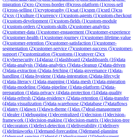
migration
(
2
)
cro
(
2
)
cross-border
(
8
)
cross-platform
(
1
)
cross-sell
(
1
)
cross-selling
(
1
)
cryptography
(
1
)
csat
(
1
)
cspm
(
1
)
csrd
(
3
)
css
(
2
)
csv
(
1
)
culture
(
1
)
currency
(
1
)
custom-agents
(
1
)
custom-checkout
(
1
)
custom-development
(
1
)
custom-fields
(
1
)
custom-module
(
1
)
custom-orders
(
2
)
custom-skills
(
2
)
customer-analytics
(
2
)
customer-data
(
1
)
customer-engagement
(
3
)
customer-experience
(
5
)
customer-health
(
1
)
customer-journey
(
1
)
customer-lifetime-value
(
3
)
customer-retention
(
5
)
customer-satisfaction
(
1
)
customer-
segmentation
(
2
)
customer-service
(
7
)
customer-success
(
5
)
customer-
support
(
7
)
customization
(
5
)
customs
(
1
)
cutover
(
2
)
cx
(
1
)
cybersecurity
(
14
)
daraz
(
1
)
dashboard
(
2
)
dashboards
(
16
)
data
(
5
)
data-analysis
(
3
)
data-analytics
(
3
)
data-cleanup
(
2
)
data-driven
(
3
)
data-extraction
(
2
)
data-fetching
(
1
)
data-governance
(
1
)
data-
handling
(
1
)
data-hygiene
(
1
)
data-integration
(
2
)
data-lifecycle
(
1
)
data-literacy
(
1
)
data-mapping
(
1
)
data-mesh
(
1
)
data-migration
(
8
)
data-modeling
(
5
)
data-pipeline
(
1
)
data-platform
(
2
)
data-
preparation
(
1
)
data-privacy
(
4
)
data-protection
(
14
)
data-quality
(
4
)
data-refresh
(
2
)
data-residency
(
2
)
data-retention
(
1
)
data-transfer
(
4
)
data-visualization
(
5
)
data-warehouse
(
2
)
database
(
7
)
dataflows
(
1
)
datev
(
1
)
dawn
(
1
)
dawn-theme
(
1
)
dax
(
7
)
deal-management
(
1
)
dealer
(
1
)
debugging
(
1
)
decentralized
(
1
)
decision
(
1
)
decision-
framework
(
1
)
decision-making
(
1
)
decision-matrix
(
1
)
decision-tree
(
1
)
decorators
(
1
)
defect-detection
(
1
)
deliverability
(
1
)
delivery
(
1
)
delmiaworks
(
1
)
demand-forecasting
(
3
)
demand-planning
(
4
)
demand-sensing
(
1
)
dental
(
1
)
deployment
(
10
)
deployment-