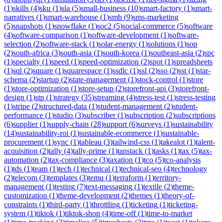
(
1
)
skills
(
4
)
sku
(
1
)
sla
(
5
)
small-business
(
10
)
smart-factory
(
1
)
smart-
narratives
(
1
)
smart-warehouse
(
1
)
smb
(
9
)
sms-marketing
(
5
)
snapshots
(
1
)
snowflake
(
1
)
soc2
(
5
)
social-commerce
(
5
)
software
(
4
)
software-comparison
(
1
)
software-development
(
1
)
software-
selection
(
2
)
software-stack
(
1
)
solar-energy
(
1
)
solutions
(
1
)
sop
(
2
)
south-africa
(
3
)
south-asia
(
1
)
south-korea
(
1
)
southeast-asia
(
2
)
spc
(
1
)
specialty
(
1
)
speed
(
1
)
speed-optimization
(
2
)
spot
(
1
)
spreadsheets
(
1
)
sql
(
2
)
square
(
1
)
squarespace
(
1
)
ssdlc
(
1
)
ssl
(
2
)
sso
(
2
)
sst
(
1
)
star-
schema
(
2
)
startup
(
2
)
state-management
(
1
)
stock-control
(
1
)
store
(
1
)
store-optimization
(
1
)
store-setup
(
2
)
storefront-api
(
3
)
storefront-
design
(
1
)
stp
(
1
)
strategy
(
35
)
streaming
(
4
)
stress-test
(
1
)
stress-testing
(
1
)
stripe
(
2
)
structured-data
(
1
)
student-management
(
2
)
student-
performance
(
1
)
studio
(
3
)
subscriber
(
1
)
subscription
(
2
)
subscriptions
(
6
)
supplier
(
1
)
supply-chain
(
28
)
support
(
6
)
surveys
(
1
)
sustainability
(
14
)
sustainability-roi
(
1
)
sustainable-ecommerce
(
1
)
sustainable-
procurement
(
1
)
sync
(
1
)
tableau
(
3
)
tailwind-css
(
1
)
takealot
(
1
)
talent-
acquisition
(
2
)
tally
(
4
)
tally-prime
(
1
)
tanstack
(
1
)
tasks
(
1
)
tax
(
5
)
tax-
automation
(
2
)
tax-compliance
(
3
)
taxation
(
1
)
tco
(
5
)
tco-analysis
(
1
)
tds
(
1
)
team
(
1
)
tech
(
1
)
technical
(
1
)
technical-seo
(
4
)
technology
(
2
)
telecom
(
3
)
templates
(
3
)
temu
(
1
)
terraform
(
1
)
territory-
management
(
1
)
testing
(
7
)
text-messaging
(
1
)
textile
(
2
)
theme-
customization
(
1
)
theme-development
(
2
)
themes
(
1
)
theory-of-
constraints
(
1
)
third-party
(
1
)
throttling
(
1
)
ticketing
(
1
)
ticketing-
system
(
1
)
tiktok
(
1
)
tiktok-shop
(
4
)
time-off
(
1
)
time-to-market