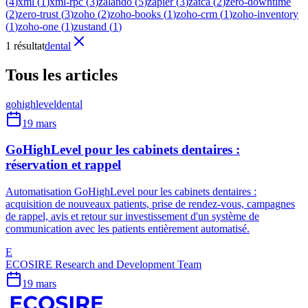
(
4
)
xml
(
1
)
xml-rpc
(
3
)
zalando
(
5
)
zapier
(
3
)
zatca
(
2
)
zero-downtime
(
2
)
zero-trust
(
3
)
zoho
(
2
)
zoho-books
(
1
)
zoho-crm
(
1
)
zoho-inventory
(
1
)
zoho-one
(
1
)
zustand
(
1
)
1 résultat
dental
Tous les articles
gohighlevel
dental
19 mars
GoHighLevel pour les cabinets dentaires :
réservation et rappel
Automatisation GoHighLevel pour les cabinets dentaires :
acquisition de nouveaux patients, prise de rendez-vous, campagnes
de rappel, avis et retour sur investissement d'un système de
communication avec les patients entièrement automatisé.
E
ECOSIRE Research and Development Team
19 mars