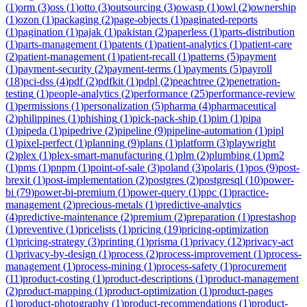
(
1
)
orm
(
3
)
oss
(
1
)
otto
(
3
)
outsourcing
(
3
)
owasp
(
1
)
owl
(
2
)
ownership
(
1
)
ozon
(
1
)
packaging
(
2
)
page-objects
(
1
)
paginated-reports
(
1
)
pagination
(
1
)
pajak
(
1
)
pakistan
(
2
)
paperless
(
1
)
parts-distribution
(
1
)
parts-management
(
1
)
patents
(
1
)
patient-analytics
(
1
)
patient-care
(
2
)
patient-management
(
1
)
patient-recall
(
1
)
patterns
(
5
)
payment
(
1
)
payment-security
(
2
)
payment-terms
(
1
)
payments
(
5
)
payroll
(
18
)
pci-dss
(
4
)
pdf
(
2
)
pdfkit
(
1
)
pdpl
(
2
)
peachtree
(
2
)
penetration-
testing
(
1
)
people-analytics
(
2
)
performance
(
25
)
performance-review
(
1
)
permissions
(
1
)
personalization
(
5
)
pharma
(
4
)
pharmaceutical
(
2
)
philippines
(
1
)
phishing
(
1
)
pick-pack-ship
(
1
)
pim
(
1
)
pipa
(
1
)
pipeda
(
1
)
pipedrive
(
2
)
pipeline
(
9
)
pipeline-automation
(
1
)
pipl
(
1
)
pixel-perfect
(
1
)
planning
(
9
)
plans
(
1
)
platform
(
3
)
playwright
(
2
)
plex
(
1
)
plex-smart-manufacturing
(
1
)
plm
(
2
)
plumbing
(
1
)
pm2
(
1
)
pms
(
1
)
pnpm
(
1
)
point-of-sale
(
3
)
poland
(
3
)
polaris
(
1
)
pos
(
9
)
post-
brexit
(
1
)
post-implementation
(
2
)
postgres
(
2
)
postgresql
(
10
)
power-
bi
(
79
)
power-bi-premium
(
1
)
power-query
(
1
)
ppc
(
1
)
practice-
management
(
2
)
precious-metals
(
1
)
predictive-analytics
(
4
)
predictive-maintenance
(
2
)
premium
(
2
)
preparation
(
1
)
prestashop
(
1
)
preventive
(
1
)
pricelists
(
1
)
pricing
(
19
)
pricing-optimization
(
1
)
pricing-strategy
(
3
)
printing
(
1
)
prisma
(
1
)
privacy
(
12
)
privacy-act
(
1
)
privacy-by-design
(
1
)
process
(
2
)
process-improvement
(
1
)
process-
management
(
1
)
process-mining
(
1
)
process-safety
(
1
)
procurement
(
11
)
product-costing
(
1
)
product-descriptions
(
1
)
product-management
(
2
)
product-mapping
(
1
)
product-optimization
(
1
)
product-pages
(
1
)
product-photography
(
1
)
product-recommendations
(
1
)
product-