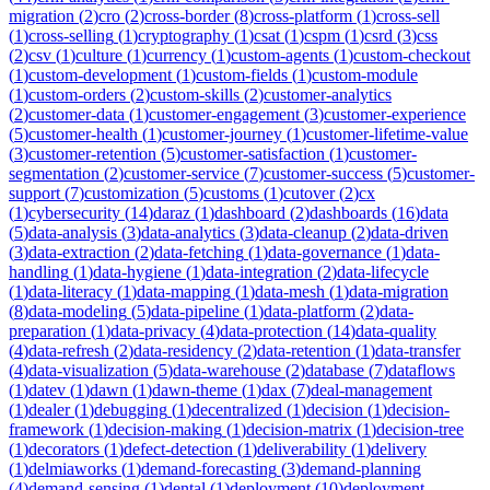
migration
(
2
)
cro
(
2
)
cross-border
(
8
)
cross-platform
(
1
)
cross-sell
(
1
)
cross-selling
(
1
)
cryptography
(
1
)
csat
(
1
)
cspm
(
1
)
csrd
(
3
)
css
(
2
)
csv
(
1
)
culture
(
1
)
currency
(
1
)
custom-agents
(
1
)
custom-checkout
(
1
)
custom-development
(
1
)
custom-fields
(
1
)
custom-module
(
1
)
custom-orders
(
2
)
custom-skills
(
2
)
customer-analytics
(
2
)
customer-data
(
1
)
customer-engagement
(
3
)
customer-experience
(
5
)
customer-health
(
1
)
customer-journey
(
1
)
customer-lifetime-value
(
3
)
customer-retention
(
5
)
customer-satisfaction
(
1
)
customer-
segmentation
(
2
)
customer-service
(
7
)
customer-success
(
5
)
customer-
support
(
7
)
customization
(
5
)
customs
(
1
)
cutover
(
2
)
cx
(
1
)
cybersecurity
(
14
)
daraz
(
1
)
dashboard
(
2
)
dashboards
(
16
)
data
(
5
)
data-analysis
(
3
)
data-analytics
(
3
)
data-cleanup
(
2
)
data-driven
(
3
)
data-extraction
(
2
)
data-fetching
(
1
)
data-governance
(
1
)
data-
handling
(
1
)
data-hygiene
(
1
)
data-integration
(
2
)
data-lifecycle
(
1
)
data-literacy
(
1
)
data-mapping
(
1
)
data-mesh
(
1
)
data-migration
(
8
)
data-modeling
(
5
)
data-pipeline
(
1
)
data-platform
(
2
)
data-
preparation
(
1
)
data-privacy
(
4
)
data-protection
(
14
)
data-quality
(
4
)
data-refresh
(
2
)
data-residency
(
2
)
data-retention
(
1
)
data-transfer
(
4
)
data-visualization
(
5
)
data-warehouse
(
2
)
database
(
7
)
dataflows
(
1
)
datev
(
1
)
dawn
(
1
)
dawn-theme
(
1
)
dax
(
7
)
deal-management
(
1
)
dealer
(
1
)
debugging
(
1
)
decentralized
(
1
)
decision
(
1
)
decision-
framework
(
1
)
decision-making
(
1
)
decision-matrix
(
1
)
decision-tree
(
1
)
decorators
(
1
)
defect-detection
(
1
)
deliverability
(
1
)
delivery
(
1
)
delmiaworks
(
1
)
demand-forecasting
(
3
)
demand-planning
(
4
)
demand-sensing
(
1
)
dental
(
1
)
deployment
(
10
)
deployment-