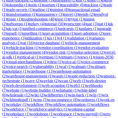
(
1
)
time-tracking
(
2
)
timeline
(
5
)
timesheets
(
2
)
tms
(
1
)
toast
(
1
)
tokens
(
3
)
tokopedia
(
1
)
tools
(
1
)
tourism
(
1
)
traceability
(
6
)
tracking
(
2
)
trade
(
1
)
trade-secrets
(
1
)
trading
(
1
)
training
(
8
)
transactional-email
(
1
)
transformation
(
1
)
transparency
(
3
)
travel
(
3
)
trends
(
2
)
trendyol
(
1
)
triage
(
1
)
troubleshooting
(
40
)
trust
(
1
)
tryton
(
1
)
tuning
(
2
)
turborepo
(
1
)
turkey
(
4
)
tutorial
(
50
)
typescript
(
4
)
uae
(
3
)
uat
(
1
)
uk
(
2
)
uk-vat
(
1
)
unified-commerce
(
1
)
unit-tests
(
1
)
updates
(
1
)
upgrade
(
3
)
upsell
(
1
)
upselling
(
1
)
user-acquisition
(
1
)
user-adoption
(
2
)
user-
experience
(
3
)
utilization
(
1
)
ux
(
1
)
v4
(
1
)
validation
(
1
)
variance-
analysis
(
1
)
vat
(
16
)
vector-database
(
1
)
vehicle-management
(
1
)
vehicle-tracking
(
1
)
vendor-coordination
(
1
)
vendor-evaluation
(
1
)
vendor-management
(
4
)
vendor-risk
(
1
)
vendor-selection
(
2
)
vercel-
ai-sdk
(
1
)
vertical-ai
(
1
)
vertipaq
(
1
)
vietnam
(
1
)
views
(
1
)
vision-2030
(
1
)
visual-merchandising
(
1
)
vitest
(
1
)
voice-ai
(
1
)
voice-commerce
(
2
)
voice-search
(
1
)
vulnerability
(
1
)
waf
(
1
)
walmart
(
3
)
walmart-
marketplace
(
1
)
warehouse
(
13
)
warehouse-automation
(
2
)
warehouse-management
(
1
)
wasm
(
1
)
waste-reduction
(
2
)
watsonx-
orchestrate
(
1
)
wave
(
2
)
wayfair
(
2
)
wcag
(
2
)
web
(
1
)
web-design
(
2
)
web-development
(
1
)
web-scraping
(
1
)
web3
(
1
)
webhooks
(
7
)
website
(
1
)
website-builder
(
1
)
whatsapp
(
1
)
white-label
(
6
)
wholesale
(
12
)
wiki
(
2
)
wildberries
(
1
)
win-back
(
1
)
wip
(
1
)
wix
(
2
)
wkhtmltopdf
(
1
)
wms
(
5
)
woocommerce
(
8
)
wordpress
(
1
)
work-os
(
1
)
workday
(
1
)
workflow
(
9
)
workflow-automation
(
1
)
workflows
(
2
)
workforce
(
7
)
workforce-analytics
(
1
)
working-capital
(
1
)
workplace
(
1
)
workshops
(
1
)
workspace
(
1
)
wps-payroll
(
1
)
xero