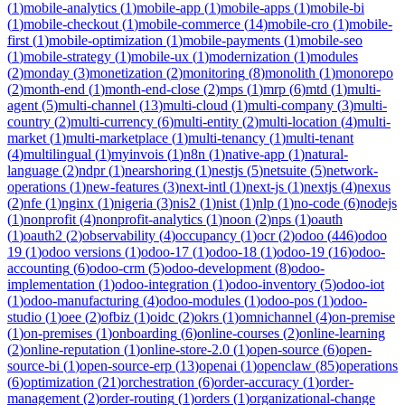
(
1
)
mobile-analytics
(
1
)
mobile-app
(
1
)
mobile-apps
(
1
)
mobile-bi
(
1
)
mobile-checkout
(
1
)
mobile-commerce
(
14
)
mobile-cro
(
1
)
mobile-
first
(
1
)
mobile-optimization
(
1
)
mobile-payments
(
1
)
mobile-seo
(
1
)
mobile-strategy
(
1
)
mobile-ux
(
1
)
modernization
(
1
)
modules
(
2
)
monday
(
3
)
monetization
(
2
)
monitoring
(
8
)
monolith
(
1
)
monorepo
(
2
)
month-end
(
1
)
month-end-close
(
2
)
mps
(
1
)
mrp
(
6
)
mtd
(
1
)
multi-
agent
(
5
)
multi-channel
(
13
)
multi-cloud
(
1
)
multi-company
(
3
)
multi-
country
(
2
)
multi-currency
(
6
)
multi-entity
(
2
)
multi-location
(
4
)
multi-
market
(
1
)
multi-marketplace
(
1
)
multi-tenancy
(
1
)
multi-tenant
(
4
)
multilingual
(
1
)
myinvois
(
1
)
n8n
(
1
)
native-app
(
1
)
natural-
language
(
2
)
ndpr
(
1
)
nearshoring
(
1
)
nestjs
(
5
)
netsuite
(
5
)
network-
operations
(
1
)
new-features
(
3
)
next-intl
(
1
)
next-js
(
1
)
nextjs
(
4
)
nexus
(
2
)
nfe
(
1
)
nginx
(
1
)
nigeria
(
3
)
nis2
(
1
)
nist
(
1
)
nlp
(
1
)
no-code
(
6
)
nodejs
(
1
)
nonprofit
(
4
)
nonprofit-analytics
(
1
)
noon
(
2
)
nps
(
1
)
oauth
(
1
)
oauth2
(
2
)
observability
(
4
)
occupancy
(
1
)
ocr
(
2
)
odoo
(
446
)
odoo
19
(
1
)
odoo versions
(
1
)
odoo-17
(
1
)
odoo-18
(
1
)
odoo-19
(
16
)
odoo-
accounting
(
6
)
odoo-crm
(
5
)
odoo-development
(
8
)
odoo-
implementation
(
1
)
odoo-integration
(
1
)
odoo-inventory
(
5
)
odoo-iot
(
1
)
odoo-manufacturing
(
4
)
odoo-modules
(
1
)
odoo-pos
(
1
)
odoo-
studio
(
1
)
oee
(
2
)
ofbiz
(
1
)
oidc
(
2
)
okrs
(
1
)
omnichannel
(
4
)
on-premise
(
1
)
on-premises
(
1
)
onboarding
(
6
)
online-courses
(
2
)
online-learning
(
2
)
online-reputation
(
1
)
online-store-2.0
(
1
)
open-source
(
6
)
open-
source-bi
(
1
)
open-source-erp
(
13
)
openai
(
1
)
openclaw
(
85
)
operations
(
6
)
optimization
(
21
)
orchestration
(
6
)
order-accuracy
(
1
)
order-
management
(
2
)
order-routing
(
1
)
orders
(
1
)
organizational-change