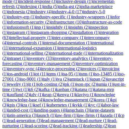
mode
(
1
)
incident-response
(
3
)
inclusive-design
(
1
)
incremental-
refresh
(
2
)
indexing
(
1
)
india
(
5
)
india-gst
(
2
)
india-marketplace
(
1
)
indonesia
(
2
)
industry
(
4
)
industry-4-0
(
17
)
industry-5-0
(
1
)
industry-erp
(
1
)
industry-specific
(
1
)
industry-wrappers
(
1
)
infor
(
1
)
information-security
(
2
)
infrastructure
(
10
)
infrastructure-as-code
(
1
)
infusionsoft
(
1
)
inp
(
1
)
insightly
(
1
)
insights
(
2
)
inspection
(
1
)
instagram
(
1
)
instagram-shopping
(
2
)
installation
(
1
)
integration
(
63
)
intellectual-property
(
1
)
inter-company
(
1
)
intercompany
(
4
)
internal-controls
(
1
)
internal-documentation
(
1
)
international
(
11
)
international-expansion
(
1
)
international-logistics
(
1
)
international-selling
(
2
)
international-trade
(
1
)
internationalization
(
2
)
intranet
(
1
)
inventory
(
33
)
inventory-analytics
(
1
)
inventory-
forecasting
(
1
)
inventory-management
(
5
)
inventory-optimization
(
1
)
inventory-sync
(
4
)
invoice-processing
(
2
)
invoices
(
1
)
invoicing
(
1
)
ios-android
(
1
)
iot
(
11
)
iqms
(
1
)
isa-95
(
1
)
isms
(
1
)
iso-13485
(
1
)
iso-
27001
(
3
)
iso-9001
(
1
)
italy
(
1
)
iva
(
2
)
jamstack
(
1
)
japan
(
2
)
javascript
(
1
)
jewelry
(
1
)
jit
(
1
)
job-costing
(
2
)
jpk
(
1
)
json-rpc
(
2
)
jumia
(
1
)
just-in-
time
(
1
)
jwt
(
1
)
k6
(
2
)
kafka
(
1
)
kanban
(
3
)
katana
(
1
)
katana-mrp
(
1
)
kaufland
(
2
)
kdv
(
1
)
keap
(
2
)
kenya
(
1
)
klaviyo
(
1
)
knowledge
(
1
)
knowledge-base
(
4
)
knowledge-management
(
2
)
korea
(
1
)
kpi
(
3
)
kpis
(
3
)
kra
(
1
)
ksef
(
1
)
kubernetes
(
1
)
kvkk
(
1
)
kyc
(
1
)
labor-law
(
1
)
landed-cost
(
1
)
landing-pages
(
4
)
langchain
(
3
)
large-datasets
(
1
)
latin-america
(
3
)
launch
(
1
)
law-firm
(
1
)
law-firms
(
1
)
lazada
(
1
)
lcp
(
1
)
lead-generation
(
3
)
lead-management
(
2
)
lead-nurture
(
1
)
lead-
nurturing
(
1
)
lead-scoring
(
2
)
lead-tracking
(
1
)
leadership
(
2
)
lean