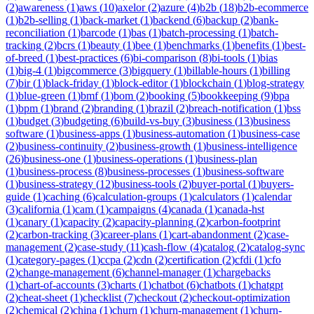
(
2
)
awareness
(
1
)
aws
(
10
)
axelor
(
2
)
azure
(
4
)
b2b
(
18
)
b2b-ecommerce
(
1
)
b2b-selling
(
1
)
back-market
(
1
)
backend
(
6
)
backup
(
2
)
bank-
reconciliation
(
1
)
barcode
(
1
)
bas
(
1
)
batch-processing
(
1
)
batch-
tracking
(
2
)
bcrs
(
1
)
beauty
(
1
)
bee
(
1
)
benchmarks
(
1
)
benefits
(
1
)
best-
of-breed
(
1
)
best-practices
(
6
)
bi-comparison
(
8
)
bi-tools
(
1
)
bias
(
1
)
big-4
(
1
)
bigcommerce
(
3
)
bigquery
(
1
)
billable-hours
(
1
)
billing
(
7
)
bir
(
1
)
black-friday
(
1
)
block-editor
(
1
)
blockchain
(
1
)
blog-strategy
(
1
)
blue-green
(
1
)
bmf
(
1
)
bom
(
2
)
booking
(
5
)
bookkeeping
(
9
)
bpa
(
1
)
bpm
(
1
)
brand
(
2
)
branding
(
1
)
brazil
(
2
)
breach-notification
(
1
)
bss
(
1
)
budget
(
3
)
budgeting
(
6
)
build-vs-buy
(
3
)
business
(
13
)
business
software
(
1
)
business-apps
(
1
)
business-automation
(
1
)
business-case
(
2
)
business-continuity
(
2
)
business-growth
(
1
)
business-intelligence
(
26
)
business-one
(
1
)
business-operations
(
1
)
business-plan
(
1
)
business-process
(
8
)
business-processes
(
1
)
business-software
(
1
)
business-strategy
(
12
)
business-tools
(
2
)
buyer-portal
(
1
)
buyers-
guide
(
1
)
caching
(
6
)
calculation-groups
(
1
)
calculators
(
1
)
calendar
(
3
)
california
(
1
)
cam
(
1
)
campaigns
(
4
)
canada
(
1
)
canada-hst
(
1
)
canary
(
1
)
capacity
(
2
)
capacity-planning
(
2
)
carbon-footprint
(
2
)
carbon-tracking
(
3
)
career-plans
(
1
)
cart-abandonment
(
2
)
case-
management
(
2
)
case-study
(
11
)
cash-flow
(
4
)
catalog
(
2
)
catalog-sync
(
1
)
category-pages
(
1
)
ccpa
(
2
)
cdn
(
2
)
certification
(
2
)
cfdi
(
1
)
cfo
(
2
)
change-management
(
6
)
channel-manager
(
1
)
chargebacks
(
1
)
chart-of-accounts
(
3
)
charts
(
1
)
chatbot
(
6
)
chatbots
(
1
)
chatgpt
(
2
)
cheat-sheet
(
1
)
checklist
(
7
)
checkout
(
2
)
checkout-optimization
(
2
)
chemical
(
2
)
china
(
1
)
churn
(
1
)
churn-management
(
1
)
churn-