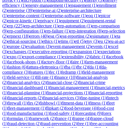
privacy
(
1
)
encryption
(
1
)
endpoint-security
(
1
)
energy
(
3
)
energy-
efficiency
(
1
)
energy-management
(
1
)
engagement
(
1
)
enrollment
(
2
)
enterprise
(
39
)
enterprise-ai
(
2
)
enterprise-architecture
(
1
)
enterprise-content
(
1
)
enterprise-software
(
1
)
eoq
(
1
)
epicor
(
2
)
epicor-kinetic
(
1
)
eprivacy
(
1
)
equipment
(
2
)
equipment-rental
(
2
)
erp
(
225
)
erp-architecture
(
1
)
erp-automation
(
1
)
erp-comparison
(
9
)
erp-configuration
(
1
)
erp-failure
(
1
)
erp-integration
(
8
)
erp-selection
(
2
)
erpnext
(
18
)
errors
(
40
)
esg
(
5
)
esg-reporting
(
2
)
esignature
(
1
)
eta
(
2
)
ethical-sourcing
(
1
)
ethics
(
1
)
etims
(
1
)
etl
(
5
)
etsy
(
3
)
eu
(
2
)
eu-ai-act
(
1
)
europe
(
2
)
evaluation
(
3
)
event-management
(
2
)
events
(
1
)
excel
(
3
)
exchanges
(
1
)
executive-reporting
(
1
)
expansion
(
1
)
expectations
(
1
)
expo
(
1
)
export-compliance
(
1
)
extensibility
(
2
)
fabric
(
1
)
facebook
(
1
)
facebook-shops
(
1
)
factory-floor
(
1
)
faire
(
1
)
farm-management
(
1
)
fashion
(
6
)
fattura-elettronica
(
1
)
fba
(
1
)
fbr
(
2
)
fda
(
1
)
fda-
compliance
(
3
)
features
(
1
)
fec
(
1
)
fedramp
(
1
)
field-management
(
1
)
field-service
(
1
)
fill-rate
(
1
)
finance
(
10
)
financial-analysis
(
2
)
financial-analytics
(
2
)
financial-close
(
2
)
financial-crime
(
1
)
financial-dashboard
(
1
)
financial-management
(
1
)
financial-metrics
(
1
)
financial-planning
(
1
)
financial-projections
(
1
)
financial-reporting
(
4
)
financial-reports
(
2
)
financial-services
(
3
)
fine-tuning
(
1
)
fintech
(
3
)
firewall
(
1
)
firs
(
2
)
fishbowl
(
1
)
fitment-data
(
1
)
fitness
(
1
)
fleet
(
1
)
fleet-management
(
1
)
flipkart
(
2
)
food-beverage
(
4
)
food-cost
(
1
)
food-manufacturing
(
1
)
food-safety
(
1
)
forecasting
(
9
)
forex
(
1
)
formulas
(
1
)
framework
(
2
)
france
(
1
)
frappe
(
4
)
frappe-cloud
(
1
)
fraud-detection
(
2
)
fraud-prevention
(
2
)
free
(
1
)
free-accounting