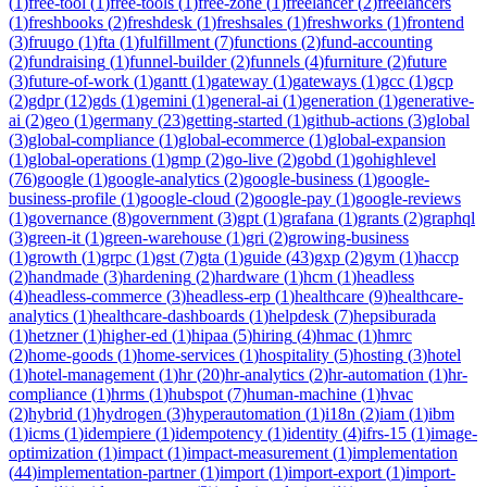
(
1
)
free-tool
(
1
)
free-tools
(
1
)
free-zone
(
1
)
freelancer
(
2
)
freelancers
(
1
)
freshbooks
(
2
)
freshdesk
(
1
)
freshsales
(
1
)
freshworks
(
1
)
frontend
(
3
)
fruugo
(
1
)
fta
(
1
)
fulfillment
(
7
)
functions
(
2
)
fund-accounting
(
2
)
fundraising
(
1
)
funnel-builder
(
2
)
funnels
(
4
)
furniture
(
2
)
future
(
3
)
future-of-work
(
1
)
gantt
(
1
)
gateway
(
1
)
gateways
(
1
)
gcc
(
1
)
gcp
(
2
)
gdpr
(
12
)
gds
(
1
)
gemini
(
1
)
general-ai
(
1
)
generation
(
1
)
generative-
ai
(
2
)
geo
(
1
)
germany
(
23
)
getting-started
(
1
)
github-actions
(
3
)
global
(
3
)
global-compliance
(
1
)
global-ecommerce
(
1
)
global-expansion
(
1
)
global-operations
(
1
)
gmp
(
2
)
go-live
(
2
)
gobd
(
1
)
gohighlevel
(
76
)
google
(
1
)
google-analytics
(
2
)
google-business
(
1
)
google-
business-profile
(
1
)
google-cloud
(
2
)
google-pay
(
1
)
google-reviews
(
1
)
governance
(
8
)
government
(
3
)
gpt
(
1
)
grafana
(
1
)
grants
(
2
)
graphql
(
3
)
green-it
(
1
)
green-warehouse
(
1
)
gri
(
2
)
growing-business
(
1
)
growth
(
1
)
grpc
(
1
)
gst
(
7
)
gta
(
1
)
guide
(
43
)
gxp
(
2
)
gym
(
1
)
haccp
(
2
)
handmade
(
3
)
hardening
(
2
)
hardware
(
1
)
hcm
(
1
)
headless
(
4
)
headless-commerce
(
3
)
headless-erp
(
1
)
healthcare
(
9
)
healthcare-
analytics
(
1
)
healthcare-dashboards
(
1
)
helpdesk
(
7
)
hepsiburada
(
1
)
hetzner
(
1
)
higher-ed
(
1
)
hipaa
(
5
)
hiring
(
4
)
hmac
(
1
)
hmrc
(
2
)
home-goods
(
1
)
home-services
(
1
)
hospitality
(
5
)
hosting
(
3
)
hotel
(
1
)
hotel-management
(
1
)
hr
(
20
)
hr-analytics
(
2
)
hr-automation
(
1
)
hr-
compliance
(
1
)
hrms
(
1
)
hubspot
(
7
)
human-machine
(
1
)
hvac
(
2
)
hybrid
(
1
)
hydrogen
(
3
)
hyperautomation
(
1
)
i18n
(
2
)
iam
(
1
)
ibm
(
1
)
icms
(
1
)
idempiere
(
1
)
idempotency
(
1
)
identity
(
4
)
ifrs-15
(
1
)
image-
optimization
(
1
)
impact
(
1
)
impact-measurement
(
1
)
implementation
(
44
)
implementation-partner
(
1
)
import
(
1
)
import-export
(
1
)
import-