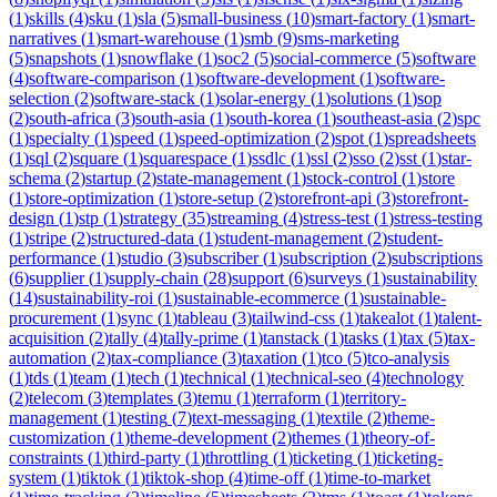
(
1
)
skills
(
4
)
sku
(
1
)
sla
(
5
)
small-business
(
10
)
smart-factory
(
1
)
smart-
narratives
(
1
)
smart-warehouse
(
1
)
smb
(
9
)
sms-marketing
(
5
)
snapshots
(
1
)
snowflake
(
1
)
soc2
(
5
)
social-commerce
(
5
)
software
(
4
)
software-comparison
(
1
)
software-development
(
1
)
software-
selection
(
2
)
software-stack
(
1
)
solar-energy
(
1
)
solutions
(
1
)
sop
(
2
)
south-africa
(
3
)
south-asia
(
1
)
south-korea
(
1
)
southeast-asia
(
2
)
spc
(
1
)
specialty
(
1
)
speed
(
1
)
speed-optimization
(
2
)
spot
(
1
)
spreadsheets
(
1
)
sql
(
2
)
square
(
1
)
squarespace
(
1
)
ssdlc
(
1
)
ssl
(
2
)
sso
(
2
)
sst
(
1
)
star-
schema
(
2
)
startup
(
2
)
state-management
(
1
)
stock-control
(
1
)
store
(
1
)
store-optimization
(
1
)
store-setup
(
2
)
storefront-api
(
3
)
storefront-
design
(
1
)
stp
(
1
)
strategy
(
35
)
streaming
(
4
)
stress-test
(
1
)
stress-testing
(
1
)
stripe
(
2
)
structured-data
(
1
)
student-management
(
2
)
student-
performance
(
1
)
studio
(
3
)
subscriber
(
1
)
subscription
(
2
)
subscriptions
(
6
)
supplier
(
1
)
supply-chain
(
28
)
support
(
6
)
surveys
(
1
)
sustainability
(
14
)
sustainability-roi
(
1
)
sustainable-ecommerce
(
1
)
sustainable-
procurement
(
1
)
sync
(
1
)
tableau
(
3
)
tailwind-css
(
1
)
takealot
(
1
)
talent-
acquisition
(
2
)
tally
(
4
)
tally-prime
(
1
)
tanstack
(
1
)
tasks
(
1
)
tax
(
5
)
tax-
automation
(
2
)
tax-compliance
(
3
)
taxation
(
1
)
tco
(
5
)
tco-analysis
(
1
)
tds
(
1
)
team
(
1
)
tech
(
1
)
technical
(
1
)
technical-seo
(
4
)
technology
(
2
)
telecom
(
3
)
templates
(
3
)
temu
(
1
)
terraform
(
1
)
territory-
management
(
1
)
testing
(
7
)
text-messaging
(
1
)
textile
(
2
)
theme-
customization
(
1
)
theme-development
(
2
)
themes
(
1
)
theory-of-
constraints
(
1
)
third-party
(
1
)
throttling
(
1
)
ticketing
(
1
)
ticketing-
system
(
1
)
tiktok
(
1
)
tiktok-shop
(
4
)
time-off
(
1
)
time-to-market