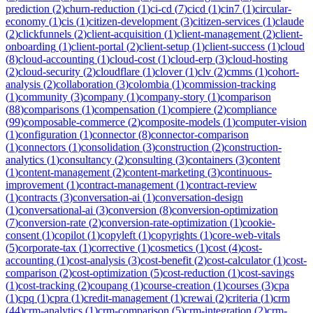
prediction
(
2
)
churn-reduction
(
1
)
ci-cd
(
7
)
cicd
(
1
)
cin7
(
1
)
circular-
economy
(
1
)
cis
(
1
)
citizen-development
(
3
)
citizen-services
(
1
)
claude
(
2
)
clickfunnels
(
2
)
client-acquisition
(
1
)
client-management
(
2
)
client-
onboarding
(
1
)
client-portal
(
2
)
client-setup
(
1
)
client-success
(
1
)
cloud
(
8
)
cloud-accounting
(
1
)
cloud-cost
(
1
)
cloud-erp
(
3
)
cloud-hosting
(
2
)
cloud-security
(
2
)
cloudflare
(
1
)
clover
(
1
)
clv
(
2
)
cmms
(
1
)
cohort-
analysis
(
2
)
collaboration
(
3
)
colombia
(
1
)
commission-tracking
(
1
)
community
(
3
)
company
(
1
)
company-story
(
1
)
comparison
(
88
)
comparisons
(
1
)
compensation
(
1
)
compiere
(
2
)
compliance
(
99
)
composable-commerce
(
2
)
composite-models
(
1
)
computer-vision
(
1
)
configuration
(
1
)
connector
(
8
)
connector-comparison
(
1
)
connectors
(
1
)
consolidation
(
3
)
construction
(
2
)
construction-
analytics
(
1
)
consultancy
(
2
)
consulting
(
3
)
containers
(
3
)
content
(
1
)
content-management
(
2
)
content-marketing
(
3
)
continuous-
improvement
(
1
)
contract-management
(
1
)
contract-review
(
1
)
contracts
(
3
)
conversation-ai
(
1
)
conversation-design
(
1
)
conversational-ai
(
3
)
conversion
(
8
)
conversion-optimization
(
7
)
conversion-rate
(
2
)
conversion-rate-optimization
(
1
)
cookie-
consent
(
1
)
copilot
(
1
)
copyleft
(
1
)
copyrights
(
1
)
core-web-vitals
(
5
)
corporate-tax
(
1
)
corrective
(
1
)
cosmetics
(
1
)
cost
(
4
)
cost-
accounting
(
1
)
cost-analysis
(
3
)
cost-benefit
(
2
)
cost-calculator
(
1
)
cost-
comparison
(
2
)
cost-optimization
(
5
)
cost-reduction
(
1
)
cost-savings
(
1
)
cost-tracking
(
2
)
coupang
(
1
)
course-creation
(
1
)
courses
(
3
)
cpa
(
1
)
cpq
(
1
)
cpra
(
1
)
credit-management
(
1
)
crewai
(
2
)
criteria
(
1
)
crm
(
44
)
crm-analytics
(
1
)
crm-comparison
(
5
)
crm-integration
(
2
)
crm-