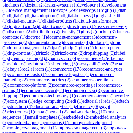
pipelines
(
1
)
design
(
2
)
design-system
(
1
)
developer
(
1
)
development
(
13
)
device-management
(
1
)
devops
(
29
)
devsecops
(
1
)
dgfip
(
1
)
dian
(
1
)
digital
(
1
)
digital-adoption
(
1
)
digital-business
(
1
)
digital-health
(
1
)
digital-maturity
(
1
)
digital-products
(
1
)
digital-transformation
(
22
)
digital-twin
(
2
)
digital-twins
(
1
)
directquery
(
1
)
disaster-recovery
(
1
)
discounts
(
2
)
distribution
(
4
)
diversity
(
1
)
dms
(
2
)
docker
(
3
)
docker-
compose
(
1
)
doctype
(
1
)
document-management
(
3
)
document-
processing
(
2
)
documentation
(
2
)
documents
(
4
)
dolibarr
(
1
)
domo
(
1
)
donor-management
(
2
)
dpa
(
1
)
dpdp
(
1
)
dpo
(
1
)
drip-campaigns
(
1
)
drip-content
(
1
)
drizzle
(
3
)
drizzle-orm
(
2
)
dropshipping
(
3
)
dubai
(
1
)
dynamic-pricing
(
3
)
dynamics-365
(
4
)
e-commerce
(
2
)
e-factura
(
1
)
e-faktur
(
1
)
e-fatura
(
1
)
e-invoicing
(
5
)
e-way-bill
(
1
)
e2e
(
2
)
eaa
(
1
)
ebay
(
3
)
ec2
(
1
)
ecm
(
1
)
ecommerce
(
178
)
ecommerce-analytics
(
3
)
ecommerce-costs
(
1
)
ecommerce-logistics
(
1
)
ecommerce-
marketing
(
2
)
ecommerce-metrics
(
2
)
ecommerce-operations
(
2
)
ecommerce-platform
(
2
)
ecommerce-reporting
(
1
)
ecommerce-
scaling
(
1
)
ecommerce-security
(
1
)
ecommerce-seo
(
3
)
ecommerce-
shipping
(
1
)
ecommerce-technology
(
1
)
ecommerce-trends
(
1
)
ecosire
(
7
)
ecosystem
(
1
)
edge-computing
(
2
)
edi
(
1
)
editorial
(
1
)
edr
(
1
)
edtech
(
1
)
education
(
4
)
education-analytics
(
1
)
efficiency
(
8
)
egypt
(
2
)
electronics
(
1
)
emag
(
1
)
email
(
2
)
email-marketing
(
10
)
email-
sequences
(
1
)
email-templates
(
1
)
embedded
(
2
)
embedded-analytics
(
5
)
embedded-apps
(
1
)
emissions
(
1
)
employee-development
(
1
)
employee-engagement
(
1
)
employee-management
(
3
)
employee-