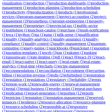
visualization
(
1
)
production
(
7
)
production-dashboards
(
1
)
production-
management
(
1
)
production-planning
(
2
)
production-scheduling
(
1
)
productivity
(
9
)
productization
(
1
)
products
(
1
)
professional-
services
(
4
)
program-management
(
1
)
project-accounting
(
2
)
project-
management
(
19
)
prometheus
(
1
)
prompt-engineering
(
1
)
property-
management
(
5
)
proprietary
(
1
)
provincial-tax
(
1
)
public-sector
(
1
)
publishing
(
1
)
punchout-catalog
(
1
)
purchase
(
3
)
push-notifications
(
1
)
pwa
(
1
)
python
(
5
)
qa
(
1
)
qatar
(
1
)
qlik-sense
(
1
)
qualification
(
1
)
quality
(
3
)
quality-analytics
(
1
)
quality-assurance
(
1
)
quality-
compliance
(
1
)
quality-control
(
2
)
quality-management
(
2
)
quantum-
computing
(
1
)
query-tuning
(
1
)
quickbooks
(
8
)
quickstart
(
1
)
quotation
(
1
)
quotation-templates
(
1
)
qweb
(
3
)
rag
(
1
)
rakuten
(
1
)
ranking
(
1
)
ransomware
(
1
)
rate-limiting
(
3
)
rdl
(
1
)
react
(
8
)
react-19
(
2
)
react-
email
(
1
)
react-native
(
1
)
react-query
(
1
)
real-estate
(
5
)
real-estate-
analytics
(
1
)
real-time
(
4
)
recharts
(
1
)
recipe-management
(
1
)
recommendations
(
1
)
reconciliation
(
1
)
recruitment
(
6
)
recurring-
billing
(
1
)
recurring-revenue
(
5
)
redis
(
2
)
refurbished
(
1
)
registration
(
1
)
regulation
(
1
)
regulations
(
2
)
regulatory
(
3
)
reliability
(
2
)
remix
(
2
)
remote-work
(
2
)
renewable-energy
(
1
)
renewal-management
(
1
)
rental
(
3
)
rental-business
(
1
)
reorder-point
(
1
)
repeat-purchases
(
1
)
replication
(
1
)
report-generation
(
1
)
reporting
(
12
)
reports
(
3
)
repricing
(
1
)
reputation
(
1
)
reputation-management
(
2
)
reserved-
instances
(
1
)
resilience
(
2
)
resource-allocation
(
1
)
resource-planning
(
1
)
resource-scheduling
(
2
)
responsible-ai
(
2
)
responsive
(
2
)
responsive-design
(
1
)
rest-api
(
4
)
restaurant
(
5
)
restaurant-