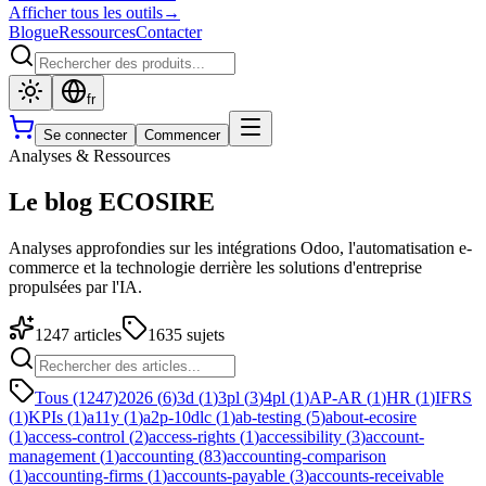
Afficher tous les outils
→
Blogue
Ressources
Contacter
fr
Se connecter
Commencer
Analyses & Ressources
Le blog ECOSIRE
Analyses approfondies sur les intégrations Odoo, l'automatisation e-
commerce et la technologie derrière les solutions d'entreprise
propulsées par l'IA.
1247
articles
1635
sujets
Tous (1247)
2026
(
6
)
3d
(
1
)
3pl
(
3
)
4pl
(
1
)
AP-AR
(
1
)
HR
(
1
)
IFRS
(
1
)
KPIs
(
1
)
a11y
(
1
)
a2p-10dlc
(
1
)
ab-testing
(
5
)
about-ecosire
(
1
)
access-control
(
2
)
access-rights
(
1
)
accessibility
(
3
)
account-
management
(
1
)
accounting
(
83
)
accounting-comparison
(
1
)
accounting-firms
(
1
)
accounts-payable
(
3
)
accounts-receivable