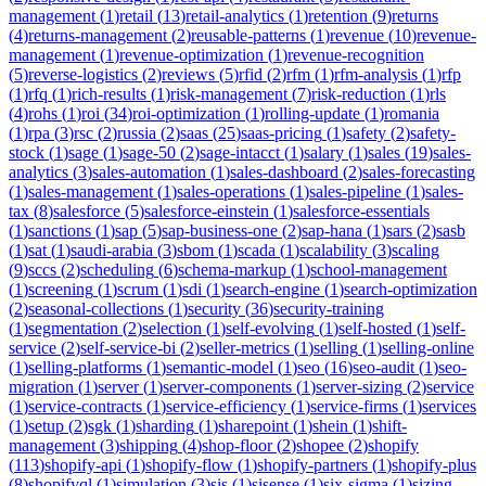
management
(
1
)
retail
(
13
)
retail-analytics
(
1
)
retention
(
9
)
returns
(
4
)
returns-management
(
2
)
reusable-patterns
(
1
)
revenue
(
10
)
revenue-
management
(
1
)
revenue-optimization
(
1
)
revenue-recognition
(
5
)
reverse-logistics
(
2
)
reviews
(
5
)
rfid
(
2
)
rfm
(
1
)
rfm-analysis
(
1
)
rfp
(
1
)
rfq
(
1
)
rich-results
(
1
)
risk-management
(
7
)
risk-reduction
(
1
)
rls
(
4
)
rohs
(
1
)
roi
(
34
)
roi-optimization
(
1
)
rolling-update
(
1
)
romania
(
1
)
rpa
(
3
)
rsc
(
2
)
russia
(
2
)
saas
(
25
)
saas-pricing
(
1
)
safety
(
2
)
safety-
stock
(
1
)
sage
(
1
)
sage-50
(
2
)
sage-intacct
(
1
)
salary
(
1
)
sales
(
19
)
sales-
analytics
(
3
)
sales-automation
(
1
)
sales-dashboard
(
2
)
sales-forecasting
(
1
)
sales-management
(
1
)
sales-operations
(
1
)
sales-pipeline
(
1
)
sales-
tax
(
8
)
salesforce
(
5
)
salesforce-einstein
(
1
)
salesforce-essentials
(
1
)
sanctions
(
1
)
sap
(
5
)
sap-business-one
(
2
)
sap-hana
(
1
)
sars
(
2
)
sasb
(
1
)
sat
(
1
)
saudi-arabia
(
3
)
sbom
(
1
)
scada
(
1
)
scalability
(
3
)
scaling
(
9
)
sccs
(
2
)
scheduling
(
6
)
schema-markup
(
1
)
school-management
(
1
)
screening
(
1
)
scrum
(
1
)
sdi
(
1
)
search-engine
(
1
)
search-optimization
(
2
)
seasonal-collections
(
1
)
security
(
36
)
security-training
(
1
)
segmentation
(
2
)
selection
(
1
)
self-evolving
(
1
)
self-hosted
(
1
)
self-
service
(
2
)
self-service-bi
(
2
)
seller-metrics
(
1
)
selling
(
1
)
selling-online
(
1
)
selling-platforms
(
1
)
semantic-model
(
1
)
seo
(
16
)
seo-audit
(
1
)
seo-
migration
(
1
)
server
(
1
)
server-components
(
1
)
server-sizing
(
2
)
service
(
1
)
service-contracts
(
1
)
service-efficiency
(
1
)
service-firms
(
1
)
services
(
1
)
setup
(
2
)
sgk
(
1
)
sharding
(
1
)
sharepoint
(
1
)
shein
(
1
)
shift-
management
(
3
)
shipping
(
4
)
shop-floor
(
2
)
shopee
(
2
)
shopify
(
113
)
shopify-api
(
1
)
shopify-flow
(
1
)
shopify-partners
(
1
)
shopify-plus
(
8
)
shopifyql
(
1
)
simulation
(
3
)
sis
(
1
)
sisense
(
1
)
six-sigma
(
1
)
sizing