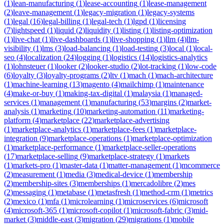
(
1
)
lean-manufacturing
(
1
)
lease-accounting
(
1
)
lease-management
(
2
)
leave-management
(
1
)
legacy-migration
(
1
)
legacy-systems
(
1
)
legal
(
16
)
legal-billing
(
1
)
legal-tech
(
1
)
lgpd
(
1
)
licensing
(
7
)
lightspeed
(
1
)
liquid
(
2
)
liquidity
(
1
)
listing
(
1
)
listing-optimization
(
1
)
live-chat
(
1
)
live-dashboards
(
1
)
live-shopping
(
1
)
llm
(
4
)
llm-
visibility
(
1
)
lms
(
3
)
load-balancing
(
1
)
load-testing
(
3
)
local
(
1
)
local-
seo
(
4
)
localization
(
24
)
logging
(
1
)
logistics
(
14
)
logistics-analytics
(
1
)
lohnsteuer
(
1
)
looker
(
2
)
looker-studio
(
2
)
lot-tracking
(
1
)
low-code
(
6
)
loyalty
(
3
)
loyalty-programs
(
2
)
ltv
(
1
)
mach
(
1
)
mach-architecture
(
1
)
machine-learning
(
13
)
magento
(
4
)
mailchimp
(
1
)
maintenance
(
4
)
make-or-buy
(
1
)
making-tax-digital
(
1
)
malaysia
(
1
)
managed-
services
(
1
)
management
(
1
)
manufacturing
(
53
)
margins
(
2
)
market-
analysis
(
1
)
marketing
(
10
)
marketing-automation
(
11
)
marketing-
platform
(
4
)
marketplace
(
22
)
marketplace-advertising
(
1
)
marketplace-analytics
(
1
)
marketplace-fees
(
1
)
marketplace-
integration
(
9
)
marketplace-operations
(
1
)
marketplace-optimization
(
1
)
marketplace-performance
(
1
)
marketplace-seller-operations
(
17
)
marketplace-selling
(
9
)
marketplace-strategy
(
1
)
markets
(
1
)
markets-pro
(
1
)
master-data
(
1
)
matter-management
(
1
)
mcommerce
(
2
)
measurement
(
1
)
media
(
3
)
medical-device
(
1
)
membership
(
2
)
membership-sites
(
3
)
memberships
(
1
)
mercadolibre
(
2
)
mes
(
2
)
messaging
(
1
)
metabase
(
1
)
metasfresh
(
1
)
method-crm
(
1
)
metrics
(
2
)
mexico
(
1
)
mfa
(
1
)
microlearning
(
1
)
microservices
(
6
)
microsoft
(
4
)
microsoft-365
(
1
)
microsoft-copilot
(
1
)
microsoft-fabric
(
3
)
mid-
market
(
3
)
middle-east
(
3
)
migration
(
29
)
migrations
(
1
)
mobile