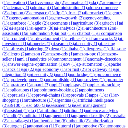
(
1
)
activation
(
1
)
activecampaign
(
2
)
acumatica
(
1
)
ada
(
2
)
adempiere
(
1
)
adequacy
(
1
)
admin-api
(
1
)
administration
(
1
)
adobe-commerce
(
2
)
adoption
(
2
)
aerospace
(
1
)
afip
(
1
)
africa
(
2
)
aftermarket
(
1
)
agency
(
13
)
agency-automation
(
1
)
agency-growth
(
2
)
agency-scaling
(
1
)
agentforce
(
1
)
agile
(
2
)
agreements
(
1
)
agriculture
(
3
)
agritech
(
1
)
ai
(
62
)
ai-agent
(
1
)
ai-agents
(
38
)
ai-analytics
(
2
)
ai-architecture
(
2
)
ai-
assistants
(
1
)
ai-automation
(
6
)
ai-bot
(
1
)
ai-chatbot
(
1
)
ai-comparison
(
1
)
ai-content
(
1
)
ai-development
(
1
)
ai-ethics
(
1
)
ai-frameworks
(
2
)
ai-
investment
(
1
)
ai-queries
(
1
)
ai-search
(
3
)
ai-security
(
1
)
ai-testing
(
1
)
ai-threats
(
1
)
alerting
(
2
)
alexa
(
1
)
alibaba
(
1
)
aliexpress
(
1
)
all-in-one
(
2
)
allegro
(
2
)
amazon
(
7
)
amazon-ads
(
1
)
amazon-ppc
(
1
)
amazon-
seller
(
1
)
aml
(
1
)
analytics
(
40
)
announcement
(
1
)
anomaly-detection
(
1
)
answer-engine-optimization
(
1
)
aov
(
1
)
ap-automation
(
1
)
apache
(
1
)
apcs
(
1
)
api
(
22
)
api-economy
(
1
)
api-first
(
2
)
api-gateway
(
1
)
api-
integration
(
3
)
api-security
(
2
)
apm
(
1
)
app-bridge
(
1
)
app-commerce
(
1
)
app-development
(
2
)
app-publishing
(
1
)
app-review
(
1
)
app-router
(
1
)
app-store
(
1
)
apparel
(
3
)
appi
(
1
)
apple-pay
(
1
)
applicant-tracking
(
1
)
applications
(
1
)
appointment-booking
(
2
)
appointments
(
1
)
appraisals
(
1
)
approval-chains
(
1
)
approvals
(
3
)
apps
(
1
)
ar
(
1
)
ar-
shopping
(
1
)
architecture
(
17
)
argentina
(
1
)
artificial-intelligence
(
2
)
as9100
(
1
)
asc-606
(
3
)
assessment
(
2
)
asset-management
(
4
)
assistant
(
1
)
ato
(
1
)
attribution
(
1
)
attrition
(
1
)
audience-analytics
(
1
)
audit
(
7
)
audit-trail
(
1
)
augmented
(
1
)
augmented-reality
(
2
)
australia
(
2
)
australia-gst
(
1
)
authentication
(
6
)
authentik
(
2
)
authorization
(
3
)
autogen
(
2
)
automation
(
119
)
automl
(
1
)
automotive
(
5
)
autonomous