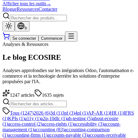
Afficher tous les outils
→
Blogue
Ressources
Contacter
fr
Se connecter
Commencer
Analyses & Ressources
Le blog ECOSIRE
Analyses approfondies sur les intégrations Odoo, l'automatisation e-
commerce et la technologie derrière les solutions d'entreprise
propulsées par l'IA.
1247
articles
1635
sujets
Tous (1247)
2026
(
6
)
3d
(
1
)
3pl
(
3
)
4pl
(
1
)
AP-AR
(
1
)
HR
(
1
)
IFRS
(
1
)
KPIs
(
1
)
a11y
(
1
)
a2p-10dlc
(
1
)
ab-testing
(
5
)
about-ecosire
(
1
)
access-control
(
2
)
access-rights
(
1
)
accessibility
(
3
)
account-
management
(
1
)
accounting
(
83
)
accounting-comparison
(
1
)
accounting-firms
(
1
)
accounts-payable
(
3
)
accounts-receivable