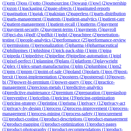
(
1
)
orm
(
3
)
oss
(
1
)
otto
(
3
)
outsourcing
(
3
)
owasp
(
1
)
owl
(
2
)
ownership
(
1
)
ozon
(
1
)
packaging
(
2
)
page-objects
(
1
)
paginated-reports
(
1
)
pagination
(
1
)
pajak
(
1
)
pakistan
(
2
)
paperless
(
1
)
parts-distribution
(
1
)
parts-management
(
1
)
patents
(
1
)
patient-analytics
(
1
)
patient-care
(
2
)
patient-management
(
1
)
patient-recall
(
1
)
patterns
(
5
)
payment
(
1
)
payment-security
(
2
)
payment-terms
(
1
)
payments
(
5
)
payroll
(
18
)
pci-dss
(
4
)
pdf
(
2
)
pdfkit
(
1
)
pdpl
(
2
)
peachtree
(
2
)
penetration-
testing
(
1
)
people-analytics
(
2
)
performance
(
25
)
performance-review
(
1
)
permissions
(
1
)
personalization
(
5
)
pharma
(
4
)
pharmaceutical
(
2
)
philippines
(
1
)
phishing
(
1
)
pick-pack-ship
(
1
)
pim
(
1
)
pipa
(
1
)
pipeda
(
1
)
pipedrive
(
2
)
pipeline
(
9
)
pipeline-automation
(
1
)
pipl
(
1
)
pixel-perfect
(
1
)
planning
(
9
)
plans
(
1
)
platform
(
3
)
playwright
(
2
)
plex
(
1
)
plex-smart-manufacturing
(
1
)
plm
(
2
)
plumbing
(
1
)
pm2
(
1
)
pms
(
1
)
pnpm
(
1
)
point-of-sale
(
3
)
poland
(
3
)
polaris
(
1
)
pos
(
9
)
post-
brexit
(
1
)
post-implementation
(
2
)
postgres
(
2
)
postgresql
(
10
)
power-
bi
(
79
)
power-bi-premium
(
1
)
power-query
(
1
)
ppc
(
1
)
practice-
management
(
2
)
precious-metals
(
1
)
predictive-analytics
(
4
)
predictive-maintenance
(
2
)
premium
(
2
)
preparation
(
1
)
prestashop
(
1
)
preventive
(
1
)
pricelists
(
1
)
pricing
(
19
)
pricing-optimization
(
1
)
pricing-strategy
(
3
)
printing
(
1
)
prisma
(
1
)
privacy
(
12
)
privacy-act
(
1
)
privacy-by-design
(
1
)
process
(
2
)
process-improvement
(
1
)
process-
management
(
1
)
process-mining
(
1
)
process-safety
(
1
)
procurement
(
11
)
product-costing
(
1
)
product-descriptions
(
1
)
product-management
(
2
)
product-mapping
(
1
)
product-optimization
(
1
)
product-pages
(
1
)
product-photography
(
1
)
product-recommendations
(
1
)
product-