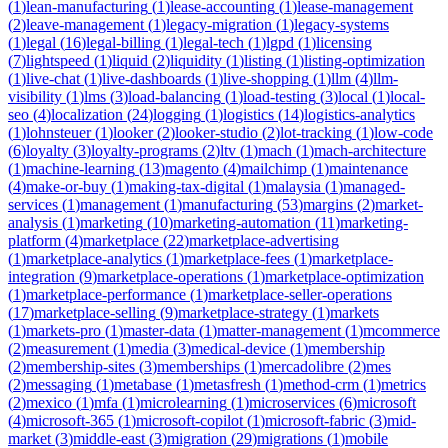
(
1
)
lean-manufacturing
(
1
)
lease-accounting
(
1
)
lease-management
(
2
)
leave-management
(
1
)
legacy-migration
(
1
)
legacy-systems
(
1
)
legal
(
16
)
legal-billing
(
1
)
legal-tech
(
1
)
lgpd
(
1
)
licensing
(
7
)
lightspeed
(
1
)
liquid
(
2
)
liquidity
(
1
)
listing
(
1
)
listing-optimization
(
1
)
live-chat
(
1
)
live-dashboards
(
1
)
live-shopping
(
1
)
llm
(
4
)
llm-
visibility
(
1
)
lms
(
3
)
load-balancing
(
1
)
load-testing
(
3
)
local
(
1
)
local-
seo
(
4
)
localization
(
24
)
logging
(
1
)
logistics
(
14
)
logistics-analytics
(
1
)
lohnsteuer
(
1
)
looker
(
2
)
looker-studio
(
2
)
lot-tracking
(
1
)
low-code
(
6
)
loyalty
(
3
)
loyalty-programs
(
2
)
ltv
(
1
)
mach
(
1
)
mach-architecture
(
1
)
machine-learning
(
13
)
magento
(
4
)
mailchimp
(
1
)
maintenance
(
4
)
make-or-buy
(
1
)
making-tax-digital
(
1
)
malaysia
(
1
)
managed-
services
(
1
)
management
(
1
)
manufacturing
(
53
)
margins
(
2
)
market-
analysis
(
1
)
marketing
(
10
)
marketing-automation
(
11
)
marketing-
platform
(
4
)
marketplace
(
22
)
marketplace-advertising
(
1
)
marketplace-analytics
(
1
)
marketplace-fees
(
1
)
marketplace-
integration
(
9
)
marketplace-operations
(
1
)
marketplace-optimization
(
1
)
marketplace-performance
(
1
)
marketplace-seller-operations
(
17
)
marketplace-selling
(
9
)
marketplace-strategy
(
1
)
markets
(
1
)
markets-pro
(
1
)
master-data
(
1
)
matter-management
(
1
)
mcommerce
(
2
)
measurement
(
1
)
media
(
3
)
medical-device
(
1
)
membership
(
2
)
membership-sites
(
3
)
memberships
(
1
)
mercadolibre
(
2
)
mes
(
2
)
messaging
(
1
)
metabase
(
1
)
metasfresh
(
1
)
method-crm
(
1
)
metrics
(
2
)
mexico
(
1
)
mfa
(
1
)
microlearning
(
1
)
microservices
(
6
)
microsoft
(
4
)
microsoft-365
(
1
)
microsoft-copilot
(
1
)
microsoft-fabric
(
3
)
mid-
market
(
3
)
middle-east
(
3
)
migration
(
29
)
migrations
(
1
)
mobile