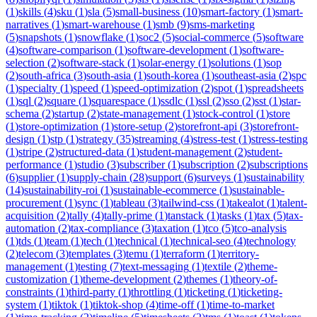
(
1
)
skills
(
4
)
sku
(
1
)
sla
(
5
)
small-business
(
10
)
smart-factory
(
1
)
smart-
narratives
(
1
)
smart-warehouse
(
1
)
smb
(
9
)
sms-marketing
(
5
)
snapshots
(
1
)
snowflake
(
1
)
soc2
(
5
)
social-commerce
(
5
)
software
(
4
)
software-comparison
(
1
)
software-development
(
1
)
software-
selection
(
2
)
software-stack
(
1
)
solar-energy
(
1
)
solutions
(
1
)
sop
(
2
)
south-africa
(
3
)
south-asia
(
1
)
south-korea
(
1
)
southeast-asia
(
2
)
spc
(
1
)
specialty
(
1
)
speed
(
1
)
speed-optimization
(
2
)
spot
(
1
)
spreadsheets
(
1
)
sql
(
2
)
square
(
1
)
squarespace
(
1
)
ssdlc
(
1
)
ssl
(
2
)
sso
(
2
)
sst
(
1
)
star-
schema
(
2
)
startup
(
2
)
state-management
(
1
)
stock-control
(
1
)
store
(
1
)
store-optimization
(
1
)
store-setup
(
2
)
storefront-api
(
3
)
storefront-
design
(
1
)
stp
(
1
)
strategy
(
35
)
streaming
(
4
)
stress-test
(
1
)
stress-testing
(
1
)
stripe
(
2
)
structured-data
(
1
)
student-management
(
2
)
student-
performance
(
1
)
studio
(
3
)
subscriber
(
1
)
subscription
(
2
)
subscriptions
(
6
)
supplier
(
1
)
supply-chain
(
28
)
support
(
6
)
surveys
(
1
)
sustainability
(
14
)
sustainability-roi
(
1
)
sustainable-ecommerce
(
1
)
sustainable-
procurement
(
1
)
sync
(
1
)
tableau
(
3
)
tailwind-css
(
1
)
takealot
(
1
)
talent-
acquisition
(
2
)
tally
(
4
)
tally-prime
(
1
)
tanstack
(
1
)
tasks
(
1
)
tax
(
5
)
tax-
automation
(
2
)
tax-compliance
(
3
)
taxation
(
1
)
tco
(
5
)
tco-analysis
(
1
)
tds
(
1
)
team
(
1
)
tech
(
1
)
technical
(
1
)
technical-seo
(
4
)
technology
(
2
)
telecom
(
3
)
templates
(
3
)
temu
(
1
)
terraform
(
1
)
territory-
management
(
1
)
testing
(
7
)
text-messaging
(
1
)
textile
(
2
)
theme-
customization
(
1
)
theme-development
(
2
)
themes
(
1
)
theory-of-
constraints
(
1
)
third-party
(
1
)
throttling
(
1
)
ticketing
(
1
)
ticketing-
system
(
1
)
tiktok
(
1
)
tiktok-shop
(
4
)
time-off
(
1
)
time-to-market