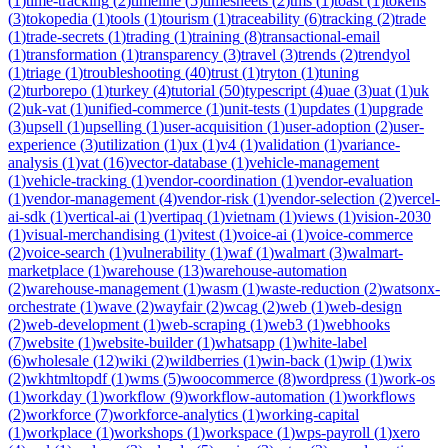
(
1
)
time-tracking
(
2
)
timeline
(
5
)
timesheets
(
2
)
tms
(
1
)
toast
(
1
)
tokens
(
3
)
tokopedia
(
1
)
tools
(
1
)
tourism
(
1
)
traceability
(
6
)
tracking
(
2
)
trade
(
1
)
trade-secrets
(
1
)
trading
(
1
)
training
(
8
)
transactional-email
(
1
)
transformation
(
1
)
transparency
(
3
)
travel
(
3
)
trends
(
2
)
trendyol
(
1
)
triage
(
1
)
troubleshooting
(
40
)
trust
(
1
)
tryton
(
1
)
tuning
(
2
)
turborepo
(
1
)
turkey
(
4
)
tutorial
(
50
)
typescript
(
4
)
uae
(
3
)
uat
(
1
)
uk
(
2
)
uk-vat
(
1
)
unified-commerce
(
1
)
unit-tests
(
1
)
updates
(
1
)
upgrade
(
3
)
upsell
(
1
)
upselling
(
1
)
user-acquisition
(
1
)
user-adoption
(
2
)
user-
experience
(
3
)
utilization
(
1
)
ux
(
1
)
v4
(
1
)
validation
(
1
)
variance-
analysis
(
1
)
vat
(
16
)
vector-database
(
1
)
vehicle-management
(
1
)
vehicle-tracking
(
1
)
vendor-coordination
(
1
)
vendor-evaluation
(
1
)
vendor-management
(
4
)
vendor-risk
(
1
)
vendor-selection
(
2
)
vercel-
ai-sdk
(
1
)
vertical-ai
(
1
)
vertipaq
(
1
)
vietnam
(
1
)
views
(
1
)
vision-2030
(
1
)
visual-merchandising
(
1
)
vitest
(
1
)
voice-ai
(
1
)
voice-commerce
(
2
)
voice-search
(
1
)
vulnerability
(
1
)
waf
(
1
)
walmart
(
3
)
walmart-
marketplace
(
1
)
warehouse
(
13
)
warehouse-automation
(
2
)
warehouse-management
(
1
)
wasm
(
1
)
waste-reduction
(
2
)
watsonx-
orchestrate
(
1
)
wave
(
2
)
wayfair
(
2
)
wcag
(
2
)
web
(
1
)
web-design
(
2
)
web-development
(
1
)
web-scraping
(
1
)
web3
(
1
)
webhooks
(
7
)
website
(
1
)
website-builder
(
1
)
whatsapp
(
1
)
white-label
(
6
)
wholesale
(
12
)
wiki
(
2
)
wildberries
(
1
)
win-back
(
1
)
wip
(
1
)
wix
(
2
)
wkhtmltopdf
(
1
)
wms
(
5
)
woocommerce
(
8
)
wordpress
(
1
)
work-os
(
1
)
workday
(
1
)
workflow
(
9
)
workflow-automation
(
1
)
workflows
(
2
)
workforce
(
7
)
workforce-analytics
(
1
)
working-capital
(
1
)
workplace
(
1
)
workshops
(
1
)
workspace
(
1
)
wps-payroll
(
1
)
xero