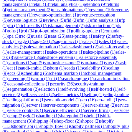
management
(
1
)
retail
(
13
)
retail-analytics
(
1
)
retention
(
9
)
returns
(
4
)
returns-management
(
2
)
reusable-patterns
(
1
)
revenue
(
10
)
revenue-
management
(
1
)
revenue-optimization
(
1
)
revenue-recognition
(
5
)
reverse-logistics
(
2
)
reviews
(
5
)
rfid
(
2
)
rfm
(
1
)
rfm-analysis
(
1
)
rfp
(
1
)
rfq
(
1
)
rich-results
(
1
)
risk-management
(
7
)
risk-reduction
(
1
)
rls
(
4
)
rohs
(
1
)
roi
(
34
)
roi-optimization
(
1
)
rolling-update
(
1
)
romania
(
1
)
rpa
(
3
)
rsc
(
2
)
russia
(
2
)
saas
(
25
)
saas-pricing
(
1
)
safety
(
2
)
safety-
stock
(
1
)
sage
(
1
)
sage-50
(
2
)
sage-intacct
(
1
)
salary
(
1
)
sales
(
19
)
sales-
analytics
(
3
)
sales-automation
(
1
)
sales-dashboard
(
2
)
sales-forecasting
(
1
)
sales-management
(
1
)
sales-operations
(
1
)
sales-pipeline
(
1
)
sales-
tax
(
8
)
salesforce
(
5
)
salesforce-einstein
(
1
)
salesforce-essentials
(
1
)
sanctions
(
1
)
sap
(
5
)
sap-business-one
(
2
)
sap-hana
(
1
)
sars
(
2
)
sasb
(
1
)
sat
(
1
)
saudi-arabia
(
3
)
sbom
(
1
)
scada
(
1
)
scalability
(
3
)
scaling
(
9
)
sccs
(
2
)
scheduling
(
6
)
schema-markup
(
1
)
school-management
(
1
)
screening
(
1
)
scrum
(
1
)
sdi
(
1
)
search-engine
(
1
)
search-optimization
(
2
)
seasonal-collections
(
1
)
security
(
36
)
security-training
(
1
)
segmentation
(
2
)
selection
(
1
)
self-evolving
(
1
)
self-hosted
(
1
)
self-
service
(
2
)
self-service-bi
(
2
)
seller-metrics
(
1
)
selling
(
1
)
selling-online
(
1
)
selling-platforms
(
1
)
semantic-model
(
1
)
seo
(
16
)
seo-audit
(
1
)
seo-
migration
(
1
)
server
(
1
)
server-components
(
1
)
server-sizing
(
2
)
service
(
1
)
service-contracts
(
1
)
service-efficiency
(
1
)
service-firms
(
1
)
services
(
1
)
setup
(
2
)
sgk
(
1
)
sharding
(
1
)
sharepoint
(
1
)
shein
(
1
)
shift-
management
(
3
)
shipping
(
4
)
shop-floor
(
2
)
shopee
(
2
)
shopify
(
113
)
shopify-api
(
1
)
shopify-flow
(
1
)
shopify-partners
(
1
)
shopify-plus
(
8
)
shopifyql
(
1
)
simulation
(
3
)
sis
(
1
)
sisense
(
1
)
six-sigma
(
1
)
sizing