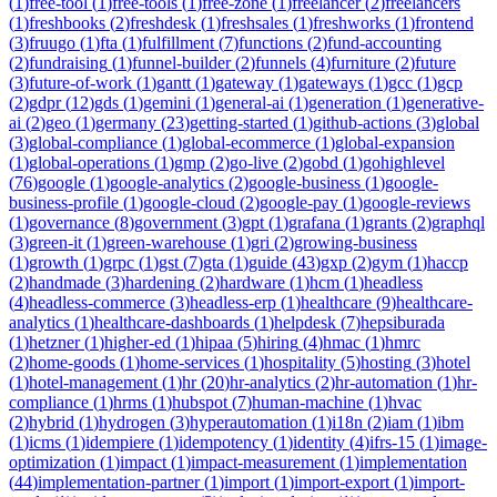
(
1
)
free-tool
(
1
)
free-tools
(
1
)
free-zone
(
1
)
freelancer
(
2
)
freelancers
(
1
)
freshbooks
(
2
)
freshdesk
(
1
)
freshsales
(
1
)
freshworks
(
1
)
frontend
(
3
)
fruugo
(
1
)
fta
(
1
)
fulfillment
(
7
)
functions
(
2
)
fund-accounting
(
2
)
fundraising
(
1
)
funnel-builder
(
2
)
funnels
(
4
)
furniture
(
2
)
future
(
3
)
future-of-work
(
1
)
gantt
(
1
)
gateway
(
1
)
gateways
(
1
)
gcc
(
1
)
gcp
(
2
)
gdpr
(
12
)
gds
(
1
)
gemini
(
1
)
general-ai
(
1
)
generation
(
1
)
generative-
ai
(
2
)
geo
(
1
)
germany
(
23
)
getting-started
(
1
)
github-actions
(
3
)
global
(
3
)
global-compliance
(
1
)
global-ecommerce
(
1
)
global-expansion
(
1
)
global-operations
(
1
)
gmp
(
2
)
go-live
(
2
)
gobd
(
1
)
gohighlevel
(
76
)
google
(
1
)
google-analytics
(
2
)
google-business
(
1
)
google-
business-profile
(
1
)
google-cloud
(
2
)
google-pay
(
1
)
google-reviews
(
1
)
governance
(
8
)
government
(
3
)
gpt
(
1
)
grafana
(
1
)
grants
(
2
)
graphql
(
3
)
green-it
(
1
)
green-warehouse
(
1
)
gri
(
2
)
growing-business
(
1
)
growth
(
1
)
grpc
(
1
)
gst
(
7
)
gta
(
1
)
guide
(
43
)
gxp
(
2
)
gym
(
1
)
haccp
(
2
)
handmade
(
3
)
hardening
(
2
)
hardware
(
1
)
hcm
(
1
)
headless
(
4
)
headless-commerce
(
3
)
headless-erp
(
1
)
healthcare
(
9
)
healthcare-
analytics
(
1
)
healthcare-dashboards
(
1
)
helpdesk
(
7
)
hepsiburada
(
1
)
hetzner
(
1
)
higher-ed
(
1
)
hipaa
(
5
)
hiring
(
4
)
hmac
(
1
)
hmrc
(
2
)
home-goods
(
1
)
home-services
(
1
)
hospitality
(
5
)
hosting
(
3
)
hotel
(
1
)
hotel-management
(
1
)
hr
(
20
)
hr-analytics
(
2
)
hr-automation
(
1
)
hr-
compliance
(
1
)
hrms
(
1
)
hubspot
(
7
)
human-machine
(
1
)
hvac
(
2
)
hybrid
(
1
)
hydrogen
(
3
)
hyperautomation
(
1
)
i18n
(
2
)
iam
(
1
)
ibm
(
1
)
icms
(
1
)
idempiere
(
1
)
idempotency
(
1
)
identity
(
4
)
ifrs-15
(
1
)
image-
optimization
(
1
)
impact
(
1
)
impact-measurement
(
1
)
implementation
(
44
)
implementation-partner
(
1
)
import
(
1
)
import-export
(
1
)
import-