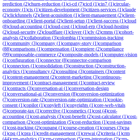
prediction
(
2
)
churn-reduction
(
1
)
ci-cd
(
7
)
cicd
(
1
)
cin7
(
1
)
circular-
economy
(
1
)
cis
(
1
)
citizen-development
(
3
)
citizen-services
(
1
)
claude
(
2
)
clickfunnels
(
2
)
client-acquisition
(
1
)
client-management
(
2
)
client-
onboarding
(
1
)
client-portal
(
2
)
client-setup
(
1
)
client-success
(
1
)
cloud
(
8
)
cloud-accounting
(
1
)
cloud-cost
(
1
)
cloud-erp
(
3
)
cloud-hosting
(
2
)
cloud-security
(
2
)
cloudflare
(
1
)
clover
(
1
)
clv
(
2
)
cmms
(
1
)
cohort-
analysis
(
2
)
collaboration
(
3
)
colombia
(
1
)
commission-tracking
(
1
)
community
(
3
)
company
(
1
)
company-story
(
1
)
comparison
(
88
)
comparisons
(
1
)
compensation
(
1
)
compiere
(
2
)
compliance
(
99
)
composable-commerce
(
2
)
composite-models
(
1
)
computer-vision
(
1
)
configuration
(
1
)
connector
(
8
)
connector-comparison
(
1
)
connectors
(
1
)
consolidation
(
3
)
construction
(
2
)
construction-
analytics
(
1
)
consultancy
(
2
)
consulting
(
3
)
containers
(
3
)
content
(
1
)
content-management
(
2
)
content-marketing
(
3
)
continuous-
improvement
(
1
)
contract-management
(
1
)
contract-review
(
1
)
contracts
(
3
)
conversation-ai
(
1
)
conversation-design
(
1
)
conversational-ai
(
3
)
conversion
(
8
)
conversion-optimization
(
7
)
conversion-rate
(
2
)
conversion-rate-optimization
(
1
)
cookie-
consent
(
1
)
copilot
(
1
)
copyleft
(
1
)
copyrights
(
1
)
core-web-vitals
(
5
)
corporate-tax
(
1
)
corrective
(
1
)
cosmetics
(
1
)
cost
(
4
)
cost-
accounting
(
1
)
cost-analysis
(
3
)
cost-benefit
(
2
)
cost-calculator
(
1
)
cost-
comparison
(
2
)
cost-optimization
(
5
)
cost-reduction
(
1
)
cost-savings
(
1
)
cost-tracking
(
2
)
coupang
(
1
)
course-creation
(
1
)
courses
(
3
)
cpa
(
1
)
cpq
(
1
)
cpra
(
1
)
credit-management
(
1
)
crewai
(
2
)
criteria
(
1
)
crm
(
44
)
crm-analytics
(
1
)
crm-comparison
(
5
)
crm-integration
(
2
)
crm-