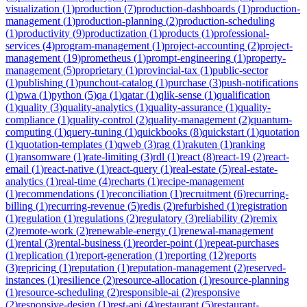
visualization
(
1
)
production
(
7
)
production-dashboards
(
1
)
production-
management
(
1
)
production-planning
(
2
)
production-scheduling
(
1
)
productivity
(
9
)
productization
(
1
)
products
(
1
)
professional-
services
(
4
)
program-management
(
1
)
project-accounting
(
2
)
project-
management
(
19
)
prometheus
(
1
)
prompt-engineering
(
1
)
property-
management
(
5
)
proprietary
(
1
)
provincial-tax
(
1
)
public-sector
(
1
)
publishing
(
1
)
punchout-catalog
(
1
)
purchase
(
3
)
push-notifications
(
1
)
pwa
(
1
)
python
(
5
)
qa
(
1
)
qatar
(
1
)
qlik-sense
(
1
)
qualification
(
1
)
quality
(
3
)
quality-analytics
(
1
)
quality-assurance
(
1
)
quality-
compliance
(
1
)
quality-control
(
2
)
quality-management
(
2
)
quantum-
computing
(
1
)
query-tuning
(
1
)
quickbooks
(
8
)
quickstart
(
1
)
quotation
(
1
)
quotation-templates
(
1
)
qweb
(
3
)
rag
(
1
)
rakuten
(
1
)
ranking
(
1
)
ransomware
(
1
)
rate-limiting
(
3
)
rdl
(
1
)
react
(
8
)
react-19
(
2
)
react-
email
(
1
)
react-native
(
1
)
react-query
(
1
)
real-estate
(
5
)
real-estate-
analytics
(
1
)
real-time
(
4
)
recharts
(
1
)
recipe-management
(
1
)
recommendations
(
1
)
reconciliation
(
1
)
recruitment
(
6
)
recurring-
billing
(
1
)
recurring-revenue
(
5
)
redis
(
2
)
refurbished
(
1
)
registration
(
1
)
regulation
(
1
)
regulations
(
2
)
regulatory
(
3
)
reliability
(
2
)
remix
(
2
)
remote-work
(
2
)
renewable-energy
(
1
)
renewal-management
(
1
)
rental
(
3
)
rental-business
(
1
)
reorder-point
(
1
)
repeat-purchases
(
1
)
replication
(
1
)
report-generation
(
1
)
reporting
(
12
)
reports
(
3
)
repricing
(
1
)
reputation
(
1
)
reputation-management
(
2
)
reserved-
instances
(
1
)
resilience
(
2
)
resource-allocation
(
1
)
resource-planning
(
1
)
resource-scheduling
(
2
)
responsible-ai
(
2
)
responsive
(
2
)
responsive-design
(
1
)
rest-api
(
4
)
restaurant
(
5
)
restaurant-