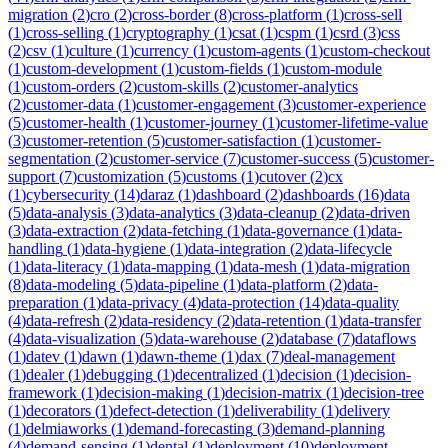
migration
(
2
)
cro
(
2
)
cross-border
(
8
)
cross-platform
(
1
)
cross-sell
(
1
)
cross-selling
(
1
)
cryptography
(
1
)
csat
(
1
)
cspm
(
1
)
csrd
(
3
)
css
(
2
)
csv
(
1
)
culture
(
1
)
currency
(
1
)
custom-agents
(
1
)
custom-checkout
(
1
)
custom-development
(
1
)
custom-fields
(
1
)
custom-module
(
1
)
custom-orders
(
2
)
custom-skills
(
2
)
customer-analytics
(
2
)
customer-data
(
1
)
customer-engagement
(
3
)
customer-experience
(
5
)
customer-health
(
1
)
customer-journey
(
1
)
customer-lifetime-value
(
3
)
customer-retention
(
5
)
customer-satisfaction
(
1
)
customer-
segmentation
(
2
)
customer-service
(
7
)
customer-success
(
5
)
customer-
support
(
7
)
customization
(
5
)
customs
(
1
)
cutover
(
2
)
cx
(
1
)
cybersecurity
(
14
)
daraz
(
1
)
dashboard
(
2
)
dashboards
(
16
)
data
(
5
)
data-analysis
(
3
)
data-analytics
(
3
)
data-cleanup
(
2
)
data-driven
(
3
)
data-extraction
(
2
)
data-fetching
(
1
)
data-governance
(
1
)
data-
handling
(
1
)
data-hygiene
(
1
)
data-integration
(
2
)
data-lifecycle
(
1
)
data-literacy
(
1
)
data-mapping
(
1
)
data-mesh
(
1
)
data-migration
(
8
)
data-modeling
(
5
)
data-pipeline
(
1
)
data-platform
(
2
)
data-
preparation
(
1
)
data-privacy
(
4
)
data-protection
(
14
)
data-quality
(
4
)
data-refresh
(
2
)
data-residency
(
2
)
data-retention
(
1
)
data-transfer
(
4
)
data-visualization
(
5
)
data-warehouse
(
2
)
database
(
7
)
dataflows
(
1
)
datev
(
1
)
dawn
(
1
)
dawn-theme
(
1
)
dax
(
7
)
deal-management
(
1
)
dealer
(
1
)
debugging
(
1
)
decentralized
(
1
)
decision
(
1
)
decision-
framework
(
1
)
decision-making
(
1
)
decision-matrix
(
1
)
decision-tree
(
1
)
decorators
(
1
)
defect-detection
(
1
)
deliverability
(
1
)
delivery
(
1
)
delmiaworks
(
1
)
demand-forecasting
(
3
)
demand-planning
(
4
)
demand-sensing
(
1
)
dental
(
1
)
deployment
(
10
)
deployment-