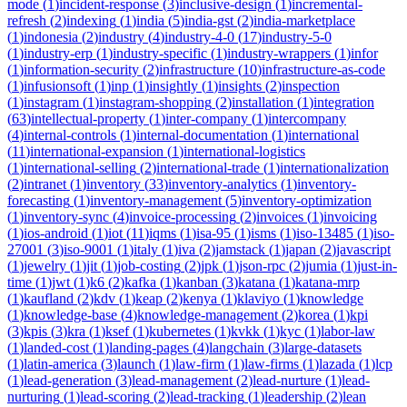
mode
(
1
)
incident-response
(
3
)
inclusive-design
(
1
)
incremental-
refresh
(
2
)
indexing
(
1
)
india
(
5
)
india-gst
(
2
)
india-marketplace
(
1
)
indonesia
(
2
)
industry
(
4
)
industry-4-0
(
17
)
industry-5-0
(
1
)
industry-erp
(
1
)
industry-specific
(
1
)
industry-wrappers
(
1
)
infor
(
1
)
information-security
(
2
)
infrastructure
(
10
)
infrastructure-as-code
(
1
)
infusionsoft
(
1
)
inp
(
1
)
insightly
(
1
)
insights
(
2
)
inspection
(
1
)
instagram
(
1
)
instagram-shopping
(
2
)
installation
(
1
)
integration
(
63
)
intellectual-property
(
1
)
inter-company
(
1
)
intercompany
(
4
)
internal-controls
(
1
)
internal-documentation
(
1
)
international
(
11
)
international-expansion
(
1
)
international-logistics
(
1
)
international-selling
(
2
)
international-trade
(
1
)
internationalization
(
2
)
intranet
(
1
)
inventory
(
33
)
inventory-analytics
(
1
)
inventory-
forecasting
(
1
)
inventory-management
(
5
)
inventory-optimization
(
1
)
inventory-sync
(
4
)
invoice-processing
(
2
)
invoices
(
1
)
invoicing
(
1
)
ios-android
(
1
)
iot
(
11
)
iqms
(
1
)
isa-95
(
1
)
isms
(
1
)
iso-13485
(
1
)
iso-
27001
(
3
)
iso-9001
(
1
)
italy
(
1
)
iva
(
2
)
jamstack
(
1
)
japan
(
2
)
javascript
(
1
)
jewelry
(
1
)
jit
(
1
)
job-costing
(
2
)
jpk
(
1
)
json-rpc
(
2
)
jumia
(
1
)
just-in-
time
(
1
)
jwt
(
1
)
k6
(
2
)
kafka
(
1
)
kanban
(
3
)
katana
(
1
)
katana-mrp
(
1
)
kaufland
(
2
)
kdv
(
1
)
keap
(
2
)
kenya
(
1
)
klaviyo
(
1
)
knowledge
(
1
)
knowledge-base
(
4
)
knowledge-management
(
2
)
korea
(
1
)
kpi
(
3
)
kpis
(
3
)
kra
(
1
)
ksef
(
1
)
kubernetes
(
1
)
kvkk
(
1
)
kyc
(
1
)
labor-law
(
1
)
landed-cost
(
1
)
landing-pages
(
4
)
langchain
(
3
)
large-datasets
(
1
)
latin-america
(
3
)
launch
(
1
)
law-firm
(
1
)
law-firms
(
1
)
lazada
(
1
)
lcp
(
1
)
lead-generation
(
3
)
lead-management
(
2
)
lead-nurture
(
1
)
lead-
nurturing
(
1
)
lead-scoring
(
2
)
lead-tracking
(
1
)
leadership
(
2
)
lean