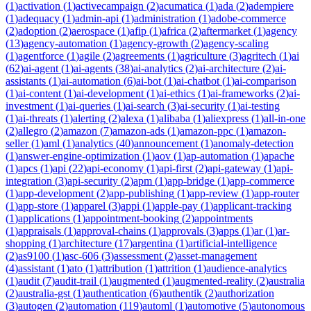
(
1
)
activation
(
1
)
activecampaign
(
2
)
acumatica
(
1
)
ada
(
2
)
adempiere
(
1
)
adequacy
(
1
)
admin-api
(
1
)
administration
(
1
)
adobe-commerce
(
2
)
adoption
(
2
)
aerospace
(
1
)
afip
(
1
)
africa
(
2
)
aftermarket
(
1
)
agency
(
13
)
agency-automation
(
1
)
agency-growth
(
2
)
agency-scaling
(
1
)
agentforce
(
1
)
agile
(
2
)
agreements
(
1
)
agriculture
(
3
)
agritech
(
1
)
ai
(
62
)
ai-agent
(
1
)
ai-agents
(
38
)
ai-analytics
(
2
)
ai-architecture
(
2
)
ai-
assistants
(
1
)
ai-automation
(
6
)
ai-bot
(
1
)
ai-chatbot
(
1
)
ai-comparison
(
1
)
ai-content
(
1
)
ai-development
(
1
)
ai-ethics
(
1
)
ai-frameworks
(
2
)
ai-
investment
(
1
)
ai-queries
(
1
)
ai-search
(
3
)
ai-security
(
1
)
ai-testing
(
1
)
ai-threats
(
1
)
alerting
(
2
)
alexa
(
1
)
alibaba
(
1
)
aliexpress
(
1
)
all-in-one
(
2
)
allegro
(
2
)
amazon
(
7
)
amazon-ads
(
1
)
amazon-ppc
(
1
)
amazon-
seller
(
1
)
aml
(
1
)
analytics
(
40
)
announcement
(
1
)
anomaly-detection
(
1
)
answer-engine-optimization
(
1
)
aov
(
1
)
ap-automation
(
1
)
apache
(
1
)
apcs
(
1
)
api
(
22
)
api-economy
(
1
)
api-first
(
2
)
api-gateway
(
1
)
api-
integration
(
3
)
api-security
(
2
)
apm
(
1
)
app-bridge
(
1
)
app-commerce
(
1
)
app-development
(
2
)
app-publishing
(
1
)
app-review
(
1
)
app-router
(
1
)
app-store
(
1
)
apparel
(
3
)
appi
(
1
)
apple-pay
(
1
)
applicant-tracking
(
1
)
applications
(
1
)
appointment-booking
(
2
)
appointments
(
1
)
appraisals
(
1
)
approval-chains
(
1
)
approvals
(
3
)
apps
(
1
)
ar
(
1
)
ar-
shopping
(
1
)
architecture
(
17
)
argentina
(
1
)
artificial-intelligence
(
2
)
as9100
(
1
)
asc-606
(
3
)
assessment
(
2
)
asset-management
(
4
)
assistant
(
1
)
ato
(
1
)
attribution
(
1
)
attrition
(
1
)
audience-analytics
(
1
)
audit
(
7
)
audit-trail
(
1
)
augmented
(
1
)
augmented-reality
(
2
)
australia
(
2
)
australia-gst
(
1
)
authentication
(
6
)
authentik
(
2
)
authorization
(
3
)
autogen
(
2
)
automation
(
119
)
automl
(
1
)
automotive
(
5
)
autonomous