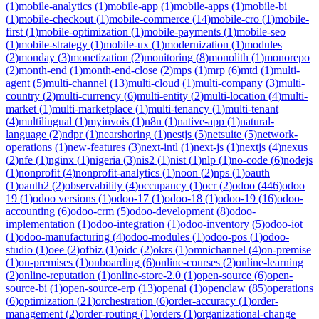
(
1
)
mobile-analytics
(
1
)
mobile-app
(
1
)
mobile-apps
(
1
)
mobile-bi
(
1
)
mobile-checkout
(
1
)
mobile-commerce
(
14
)
mobile-cro
(
1
)
mobile-
first
(
1
)
mobile-optimization
(
1
)
mobile-payments
(
1
)
mobile-seo
(
1
)
mobile-strategy
(
1
)
mobile-ux
(
1
)
modernization
(
1
)
modules
(
2
)
monday
(
3
)
monetization
(
2
)
monitoring
(
8
)
monolith
(
1
)
monorepo
(
2
)
month-end
(
1
)
month-end-close
(
2
)
mps
(
1
)
mrp
(
6
)
mtd
(
1
)
multi-
agent
(
5
)
multi-channel
(
13
)
multi-cloud
(
1
)
multi-company
(
3
)
multi-
country
(
2
)
multi-currency
(
6
)
multi-entity
(
2
)
multi-location
(
4
)
multi-
market
(
1
)
multi-marketplace
(
1
)
multi-tenancy
(
1
)
multi-tenant
(
4
)
multilingual
(
1
)
myinvois
(
1
)
n8n
(
1
)
native-app
(
1
)
natural-
language
(
2
)
ndpr
(
1
)
nearshoring
(
1
)
nestjs
(
5
)
netsuite
(
5
)
network-
operations
(
1
)
new-features
(
3
)
next-intl
(
1
)
next-js
(
1
)
nextjs
(
4
)
nexus
(
2
)
nfe
(
1
)
nginx
(
1
)
nigeria
(
3
)
nis2
(
1
)
nist
(
1
)
nlp
(
1
)
no-code
(
6
)
nodejs
(
1
)
nonprofit
(
4
)
nonprofit-analytics
(
1
)
noon
(
2
)
nps
(
1
)
oauth
(
1
)
oauth2
(
2
)
observability
(
4
)
occupancy
(
1
)
ocr
(
2
)
odoo
(
446
)
odoo
19
(
1
)
odoo versions
(
1
)
odoo-17
(
1
)
odoo-18
(
1
)
odoo-19
(
16
)
odoo-
accounting
(
6
)
odoo-crm
(
5
)
odoo-development
(
8
)
odoo-
implementation
(
1
)
odoo-integration
(
1
)
odoo-inventory
(
5
)
odoo-iot
(
1
)
odoo-manufacturing
(
4
)
odoo-modules
(
1
)
odoo-pos
(
1
)
odoo-
studio
(
1
)
oee
(
2
)
ofbiz
(
1
)
oidc
(
2
)
okrs
(
1
)
omnichannel
(
4
)
on-premise
(
1
)
on-premises
(
1
)
onboarding
(
6
)
online-courses
(
2
)
online-learning
(
2
)
online-reputation
(
1
)
online-store-2.0
(
1
)
open-source
(
6
)
open-
source-bi
(
1
)
open-source-erp
(
13
)
openai
(
1
)
openclaw
(
85
)
operations
(
6
)
optimization
(
21
)
orchestration
(
6
)
order-accuracy
(
1
)
order-
management
(
2
)
order-routing
(
1
)
orders
(
1
)
organizational-change