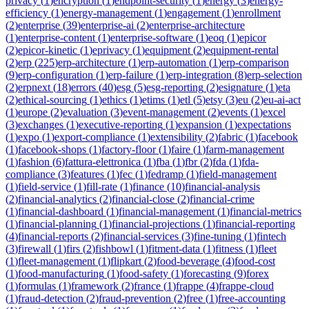
privacy
(
1
)
encryption
(
1
)
endpoint-security
(
1
)
energy
(
3
)
energy-
efficiency
(
1
)
energy-management
(
1
)
engagement
(
1
)
enrollment
(
2
)
enterprise
(
39
)
enterprise-ai
(
2
)
enterprise-architecture
(
1
)
enterprise-content
(
1
)
enterprise-software
(
1
)
eoq
(
1
)
epicor
(
2
)
epicor-kinetic
(
1
)
eprivacy
(
1
)
equipment
(
2
)
equipment-rental
(
2
)
erp
(
225
)
erp-architecture
(
1
)
erp-automation
(
1
)
erp-comparison
(
9
)
erp-configuration
(
1
)
erp-failure
(
1
)
erp-integration
(
8
)
erp-selection
(
2
)
erpnext
(
18
)
errors
(
40
)
esg
(
5
)
esg-reporting
(
2
)
esignature
(
1
)
eta
(
2
)
ethical-sourcing
(
1
)
ethics
(
1
)
etims
(
1
)
etl
(
5
)
etsy
(
3
)
eu
(
2
)
eu-ai-act
(
1
)
europe
(
2
)
evaluation
(
3
)
event-management
(
2
)
events
(
1
)
excel
(
3
)
exchanges
(
1
)
executive-reporting
(
1
)
expansion
(
1
)
expectations
(
1
)
expo
(
1
)
export-compliance
(
1
)
extensibility
(
2
)
fabric
(
1
)
facebook
(
1
)
facebook-shops
(
1
)
factory-floor
(
1
)
faire
(
1
)
farm-management
(
1
)
fashion
(
6
)
fattura-elettronica
(
1
)
fba
(
1
)
fbr
(
2
)
fda
(
1
)
fda-
compliance
(
3
)
features
(
1
)
fec
(
1
)
fedramp
(
1
)
field-management
(
1
)
field-service
(
1
)
fill-rate
(
1
)
finance
(
10
)
financial-analysis
(
2
)
financial-analytics
(
2
)
financial-close
(
2
)
financial-crime
(
1
)
financial-dashboard
(
1
)
financial-management
(
1
)
financial-metrics
(
1
)
financial-planning
(
1
)
financial-projections
(
1
)
financial-reporting
(
4
)
financial-reports
(
2
)
financial-services
(
3
)
fine-tuning
(
1
)
fintech
(
3
)
firewall
(
1
)
firs
(
2
)
fishbowl
(
1
)
fitment-data
(
1
)
fitness
(
1
)
fleet
(
1
)
fleet-management
(
1
)
flipkart
(
2
)
food-beverage
(
4
)
food-cost
(
1
)
food-manufacturing
(
1
)
food-safety
(
1
)
forecasting
(
9
)
forex
(
1
)
formulas
(
1
)
framework
(
2
)
france
(
1
)
frappe
(
4
)
frappe-cloud
(
1
)
fraud-detection
(
2
)
fraud-prevention
(
2
)
free
(
1
)
free-accounting