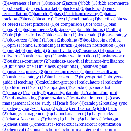
(
2
)
awareness
(
1
)
aws
(
10
)
axelor
(
2
)
azure
(
4
)
b2b
(
18
)
b2b-ecommerce
(
1
)
b2b-selling
(
1
)
back-market
(
1
)
backend
(
6
)
backup
(
2
)
bank-
reconciliation
(
1
)
barcode
(
1
)
bas
(
1
)
batch-processing
(
1
)
batch-
tracking
(
2
)
bcrs
(
1
)
beauty
(
1
)
bee
(
1
)
benchmarks
(
1
)
benefits
(
1
)
best-
of-breed
(
1
)
best-practices
(
6
)
bi-comparison
(
8
)
bi-tools
(
1
)
bias
(
1
)
big-4
(
1
)
bigcommerce
(
3
)
bigquery
(
1
)
billable-hours
(
1
)
billing
(
7
)
bir
(
1
)
black-friday
(
1
)
block-editor
(
1
)
blockchain
(
1
)
blog-strategy
(
1
)
blue-green
(
1
)
bmf
(
1
)
bom
(
2
)
booking
(
5
)
bookkeeping
(
9
)
bpa
(
1
)
bpm
(
1
)
brand
(
2
)
branding
(
1
)
brazil
(
2
)
breach-notification
(
1
)
bss
(
1
)
budget
(
3
)
budgeting
(
6
)
build-vs-buy
(
3
)
business
(
13
)
business
software
(
1
)
business-apps
(
1
)
business-automation
(
1
)
business-case
(
2
)
business-continuity
(
2
)
business-growth
(
1
)
business-intelligence
(
26
)
business-one
(
1
)
business-operations
(
1
)
business-plan
(
1
)
business-process
(
8
)
business-processes
(
1
)
business-software
(
1
)
business-strategy
(
12
)
business-tools
(
2
)
buyer-portal
(
1
)
buyers-
guide
(
1
)
caching
(
6
)
calculation-groups
(
1
)
calculators
(
1
)
calendar
(
3
)
california
(
1
)
cam
(
1
)
campaigns
(
4
)
canada
(
1
)
canada-hst
(
1
)
canary
(
1
)
capacity
(
2
)
capacity-planning
(
2
)
carbon-footprint
(
2
)
carbon-tracking
(
3
)
career-plans
(
1
)
cart-abandonment
(
2
)
case-
management
(
2
)
case-study
(
11
)
cash-flow
(
4
)
catalog
(
2
)
catalog-sync
(
1
)
category-pages
(
1
)
ccpa
(
2
)
cdn
(
2
)
certification
(
2
)
cfdi
(
1
)
cfo
(
2
)
change-management
(
6
)
channel-manager
(
1
)
chargebacks
(
1
)
chart-of-accounts
(
3
)
charts
(
1
)
chatbot
(
6
)
chatbots
(
1
)
chatgpt
(
2
)
cheat-sheet
(
1
)
checklist
(
7
)
checkout
(
2
)
checkout-optimization
(
2
)
chemical
(
2
)
china
(
1
)
churn
(
1
)
churn-management
(
1
)
churn-