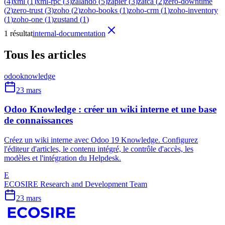
(
4
)
xml
(
1
)
xml-rpc
(
3
)
zalando
(
5
)
zapier
(
3
)
zatca
(
2
)
zero-downtime
(
2
)
zero-trust
(
3
)
zoho
(
2
)
zoho-books
(
1
)
zoho-crm
(
1
)
zoho-inventory
(
1
)
zoho-one
(
1
)
zustand
(
1
)
1 résultat
internal-documentation
Tous les articles
odoo
knowledge
23 mars
Odoo Knowledge : créer un wiki interne et une base
de connaissances
Créez un wiki interne avec Odoo 19 Knowledge. Configurez
l'éditeur d'articles, le contenu intégré, le contrôle d'accès, les
modèles et l'intégration du Helpdesk.
E
ECOSIRE Research and Development Team
23 mars