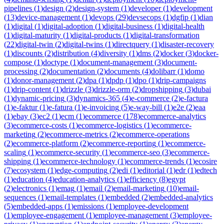
pipelines
(
1
)
design
(
2
)
design-system
(
1
)
developer
(
1
)
development
(
13
)
device-management
(
1
)
devops
(
29
)
devsecops
(
1
)
dgfip
(
1
)
dian
(
1
)
digital
(
1
)
digital-adoption
(
1
)
digital-business
(
1
)
digital-health
(
1
)
digital-maturity
(
1
)
digital-products
(
1
)
digital-transformation
(
22
)
digital-twin
(
2
)
digital-twins
(
1
)
directquery
(
1
)
disaster-recovery
(
1
)
discounts
(
2
)
distribution
(
4
)
diversity
(
1
)
dms
(
2
)
docker
(
3
)
docker-
compose
(
1
)
doctype
(
1
)
document-management
(
3
)
document-
processing
(
2
)
documentation
(
2
)
documents
(
4
)
dolibarr
(
1
)
domo
(
1
)
donor-management
(
2
)
dpa
(
1
)
dpdp
(
1
)
dpo
(
1
)
drip-campaigns
(
1
)
drip-content
(
1
)
drizzle
(
3
)
drizzle-orm
(
2
)
dropshipping
(
3
)
dubai
(
1
)
dynamic-pricing
(
3
)
dynamics-365
(
4
)
e-commerce
(
2
)
e-factura
(
1
)
e-faktur
(
1
)
e-fatura
(
1
)
e-invoicing
(
5
)
e-way-bill
(
1
)
e2e
(
2
)
eaa
(
1
)
ebay
(
3
)
ec2
(
1
)
ecm
(
1
)
ecommerce
(
178
)
ecommerce-analytics
(
3
)
ecommerce-costs
(
1
)
ecommerce-logistics
(
1
)
ecommerce-
marketing
(
2
)
ecommerce-metrics
(
2
)
ecommerce-operations
(
2
)
ecommerce-platform
(
2
)
ecommerce-reporting
(
1
)
ecommerce-
scaling
(
1
)
ecommerce-security
(
1
)
ecommerce-seo
(
3
)
ecommerce-
shipping
(
1
)
ecommerce-technology
(
1
)
ecommerce-trends
(
1
)
ecosire
(
7
)
ecosystem
(
1
)
edge-computing
(
2
)
edi
(
1
)
editorial
(
1
)
edr
(
1
)
edtech
(
1
)
education
(
4
)
education-analytics
(
1
)
efficiency
(
8
)
egypt
(
2
)
electronics
(
1
)
emag
(
1
)
email
(
2
)
email-marketing
(
10
)
email-
sequences
(
1
)
email-templates
(
1
)
embedded
(
2
)
embedded-analytics
(
5
)
embedded-apps
(
1
)
emissions
(
1
)
employee-development
(
1
)
employee-engagement
(
1
)
employee-management
(
3
)
employee-