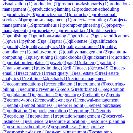
visualization
(
1
)
production
(
7
)
production-dashboards
(
1
)
production-
management
(
1
)
production-planning
(
2
)
production-scheduling
(
1
)
productivity
(
9
)
productization
(
1
)
products
(
1
)
professional-
services
(
4
)
program-management
(
1
)
project-accounting
(
2
)
project-
management
(
19
)
prometheus
(
1
)
prompt-engineering
(
1
)
property-
management
(
5
)
proprietary
(
1
)
provincial-tax
(
1
)
public-sector
(
1
)
publishing
(
1
)
punchout-catalog
(
1
)
purchase
(
3
)
push-notifications
(
1
)
pwa
(
1
)
python
(
5
)
qa
(
1
)
qatar
(
1
)
qlik-sense
(
1
)
qualification
(
1
)
quality
(
3
)
quality-analytics
(
1
)
quality-assurance
(
1
)
quality-
compliance
(
1
)
quality-control
(
2
)
quality-management
(
2
)
quantum-
computing
(
1
)
query-tuning
(
1
)
quickbooks
(
8
)
quickstart
(
1
)
quotation
(
1
)
quotation-templates
(
1
)
qweb
(
3
)
rag
(
1
)
rakuten
(
1
)
ranking
(
1
)
ransomware
(
1
)
rate-limiting
(
3
)
rdl
(
1
)
react
(
8
)
react-19
(
2
)
react-
email
(
1
)
react-native
(
1
)
react-query
(
1
)
real-estate
(
5
)
real-estate-
analytics
(
1
)
real-time
(
4
)
recharts
(
1
)
recipe-management
(
1
)
recommendations
(
1
)
reconciliation
(
1
)
recruitment
(
6
)
recurring-
billing
(
1
)
recurring-revenue
(
5
)
redis
(
2
)
refurbished
(
1
)
registration
(
1
)
regulation
(
1
)
regulations
(
2
)
regulatory
(
3
)
reliability
(
2
)
remix
(
2
)
remote-work
(
2
)
renewable-energy
(
1
)
renewal-management
(
1
)
rental
(
3
)
rental-business
(
1
)
reorder-point
(
1
)
repeat-purchases
(
1
)
replication
(
1
)
report-generation
(
1
)
reporting
(
12
)
reports
(
3
)
repricing
(
1
)
reputation
(
1
)
reputation-management
(
2
)
reserved-
instances
(
1
)
resilience
(
2
)
resource-allocation
(
1
)
resource-planning
(
1
)
resource-scheduling
(
2
)
responsible-ai
(
2
)
responsive
(
2
)
responsive-design
(
1
)
rest-api
(
4
)
restaurant
(
5
)
restaurant-