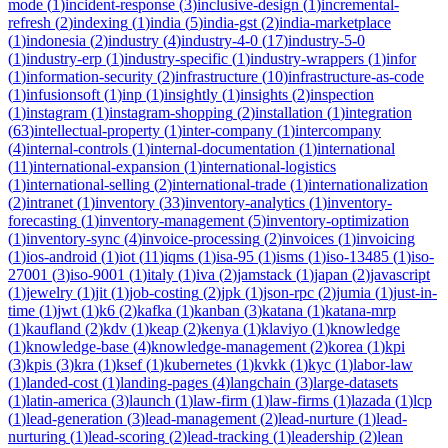
mode
(
1
)
incident-response
(
3
)
inclusive-design
(
1
)
incremental-
refresh
(
2
)
indexing
(
1
)
india
(
5
)
india-gst
(
2
)
india-marketplace
(
1
)
indonesia
(
2
)
industry
(
4
)
industry-4-0
(
17
)
industry-5-0
(
1
)
industry-erp
(
1
)
industry-specific
(
1
)
industry-wrappers
(
1
)
infor
(
1
)
information-security
(
2
)
infrastructure
(
10
)
infrastructure-as-code
(
1
)
infusionsoft
(
1
)
inp
(
1
)
insightly
(
1
)
insights
(
2
)
inspection
(
1
)
instagram
(
1
)
instagram-shopping
(
2
)
installation
(
1
)
integration
(
63
)
intellectual-property
(
1
)
inter-company
(
1
)
intercompany
(
4
)
internal-controls
(
1
)
internal-documentation
(
1
)
international
(
11
)
international-expansion
(
1
)
international-logistics
(
1
)
international-selling
(
2
)
international-trade
(
1
)
internationalization
(
2
)
intranet
(
1
)
inventory
(
33
)
inventory-analytics
(
1
)
inventory-
forecasting
(
1
)
inventory-management
(
5
)
inventory-optimization
(
1
)
inventory-sync
(
4
)
invoice-processing
(
2
)
invoices
(
1
)
invoicing
(
1
)
ios-android
(
1
)
iot
(
11
)
iqms
(
1
)
isa-95
(
1
)
isms
(
1
)
iso-13485
(
1
)
iso-
27001
(
3
)
iso-9001
(
1
)
italy
(
1
)
iva
(
2
)
jamstack
(
1
)
japan
(
2
)
javascript
(
1
)
jewelry
(
1
)
jit
(
1
)
job-costing
(
2
)
jpk
(
1
)
json-rpc
(
2
)
jumia
(
1
)
just-in-
time
(
1
)
jwt
(
1
)
k6
(
2
)
kafka
(
1
)
kanban
(
3
)
katana
(
1
)
katana-mrp
(
1
)
kaufland
(
2
)
kdv
(
1
)
keap
(
2
)
kenya
(
1
)
klaviyo
(
1
)
knowledge
(
1
)
knowledge-base
(
4
)
knowledge-management
(
2
)
korea
(
1
)
kpi
(
3
)
kpis
(
3
)
kra
(
1
)
ksef
(
1
)
kubernetes
(
1
)
kvkk
(
1
)
kyc
(
1
)
labor-law
(
1
)
landed-cost
(
1
)
landing-pages
(
4
)
langchain
(
3
)
large-datasets
(
1
)
latin-america
(
3
)
launch
(
1
)
law-firm
(
1
)
law-firms
(
1
)
lazada
(
1
)
lcp
(
1
)
lead-generation
(
3
)
lead-management
(
2
)
lead-nurture
(
1
)
lead-
nurturing
(
1
)
lead-scoring
(
2
)
lead-tracking
(
1
)
leadership
(
2
)
lean