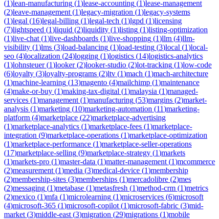
(
1
)
lean-manufacturing
(
1
)
lease-accounting
(
1
)
lease-management
(
2
)
leave-management
(
1
)
legacy-migration
(
1
)
legacy-systems
(
1
)
legal
(
16
)
legal-billing
(
1
)
legal-tech
(
1
)
lgpd
(
1
)
licensing
(
7
)
lightspeed
(
1
)
liquid
(
2
)
liquidity
(
1
)
listing
(
1
)
listing-optimization
(
1
)
live-chat
(
1
)
live-dashboards
(
1
)
live-shopping
(
1
)
llm
(
4
)
llm-
visibility
(
1
)
lms
(
3
)
load-balancing
(
1
)
load-testing
(
3
)
local
(
1
)
local-
seo
(
4
)
localization
(
24
)
logging
(
1
)
logistics
(
14
)
logistics-analytics
(
1
)
lohnsteuer
(
1
)
looker
(
2
)
looker-studio
(
2
)
lot-tracking
(
1
)
low-code
(
6
)
loyalty
(
3
)
loyalty-programs
(
2
)
ltv
(
1
)
mach
(
1
)
mach-architecture
(
1
)
machine-learning
(
13
)
magento
(
4
)
mailchimp
(
1
)
maintenance
(
4
)
make-or-buy
(
1
)
making-tax-digital
(
1
)
malaysia
(
1
)
managed-
services
(
1
)
management
(
1
)
manufacturing
(
53
)
margins
(
2
)
market-
analysis
(
1
)
marketing
(
10
)
marketing-automation
(
11
)
marketing-
platform
(
4
)
marketplace
(
22
)
marketplace-advertising
(
1
)
marketplace-analytics
(
1
)
marketplace-fees
(
1
)
marketplace-
integration
(
9
)
marketplace-operations
(
1
)
marketplace-optimization
(
1
)
marketplace-performance
(
1
)
marketplace-seller-operations
(
17
)
marketplace-selling
(
9
)
marketplace-strategy
(
1
)
markets
(
1
)
markets-pro
(
1
)
master-data
(
1
)
matter-management
(
1
)
mcommerce
(
2
)
measurement
(
1
)
media
(
3
)
medical-device
(
1
)
membership
(
2
)
membership-sites
(
3
)
memberships
(
1
)
mercadolibre
(
2
)
mes
(
2
)
messaging
(
1
)
metabase
(
1
)
metasfresh
(
1
)
method-crm
(
1
)
metrics
(
2
)
mexico
(
1
)
mfa
(
1
)
microlearning
(
1
)
microservices
(
6
)
microsoft
(
4
)
microsoft-365
(
1
)
microsoft-copilot
(
1
)
microsoft-fabric
(
3
)
mid-
market
(
3
)
middle-east
(
3
)
migration
(
29
)
migrations
(
1
)
mobile