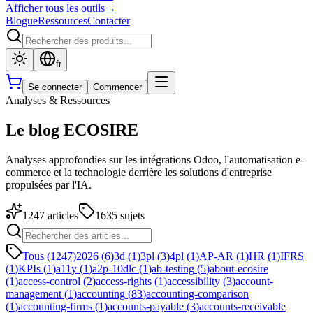
Afficher tous les outils
→
Blogue
Ressources
Contacter
fr
Se connecter
Commencer
Analyses & Ressources
Le blog ECOSIRE
Analyses approfondies sur les intégrations Odoo, l'automatisation e-
commerce et la technologie derrière les solutions d'entreprise
propulsées par l'IA.
1247
articles
1635
sujets
Tous (1247)
2026
(
6
)
3d
(
1
)
3pl
(
3
)
4pl
(
1
)
AP-AR
(
1
)
HR
(
1
)
IFRS
(
1
)
KPIs
(
1
)
a11y
(
1
)
a2p-10dlc
(
1
)
ab-testing
(
5
)
about-ecosire
(
1
)
access-control
(
2
)
access-rights
(
1
)
accessibility
(
3
)
account-
management
(
1
)
accounting
(
83
)
accounting-comparison
(
1
)
accounting-firms
(
1
)
accounts-payable
(
3
)
accounts-receivable