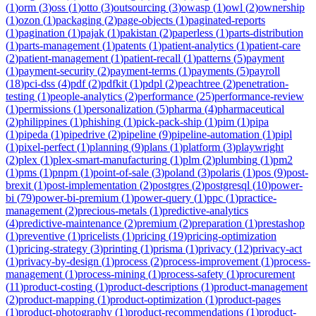
(
1
)
orm
(
3
)
oss
(
1
)
otto
(
3
)
outsourcing
(
3
)
owasp
(
1
)
owl
(
2
)
ownership
(
1
)
ozon
(
1
)
packaging
(
2
)
page-objects
(
1
)
paginated-reports
(
1
)
pagination
(
1
)
pajak
(
1
)
pakistan
(
2
)
paperless
(
1
)
parts-distribution
(
1
)
parts-management
(
1
)
patents
(
1
)
patient-analytics
(
1
)
patient-care
(
2
)
patient-management
(
1
)
patient-recall
(
1
)
patterns
(
5
)
payment
(
1
)
payment-security
(
2
)
payment-terms
(
1
)
payments
(
5
)
payroll
(
18
)
pci-dss
(
4
)
pdf
(
2
)
pdfkit
(
1
)
pdpl
(
2
)
peachtree
(
2
)
penetration-
testing
(
1
)
people-analytics
(
2
)
performance
(
25
)
performance-review
(
1
)
permissions
(
1
)
personalization
(
5
)
pharma
(
4
)
pharmaceutical
(
2
)
philippines
(
1
)
phishing
(
1
)
pick-pack-ship
(
1
)
pim
(
1
)
pipa
(
1
)
pipeda
(
1
)
pipedrive
(
2
)
pipeline
(
9
)
pipeline-automation
(
1
)
pipl
(
1
)
pixel-perfect
(
1
)
planning
(
9
)
plans
(
1
)
platform
(
3
)
playwright
(
2
)
plex
(
1
)
plex-smart-manufacturing
(
1
)
plm
(
2
)
plumbing
(
1
)
pm2
(
1
)
pms
(
1
)
pnpm
(
1
)
point-of-sale
(
3
)
poland
(
3
)
polaris
(
1
)
pos
(
9
)
post-
brexit
(
1
)
post-implementation
(
2
)
postgres
(
2
)
postgresql
(
10
)
power-
bi
(
79
)
power-bi-premium
(
1
)
power-query
(
1
)
ppc
(
1
)
practice-
management
(
2
)
precious-metals
(
1
)
predictive-analytics
(
4
)
predictive-maintenance
(
2
)
premium
(
2
)
preparation
(
1
)
prestashop
(
1
)
preventive
(
1
)
pricelists
(
1
)
pricing
(
19
)
pricing-optimization
(
1
)
pricing-strategy
(
3
)
printing
(
1
)
prisma
(
1
)
privacy
(
12
)
privacy-act
(
1
)
privacy-by-design
(
1
)
process
(
2
)
process-improvement
(
1
)
process-
management
(
1
)
process-mining
(
1
)
process-safety
(
1
)
procurement
(
11
)
product-costing
(
1
)
product-descriptions
(
1
)
product-management
(
2
)
product-mapping
(
1
)
product-optimization
(
1
)
product-pages
(
1
)
product-photography
(
1
)
product-recommendations
(
1
)
product-