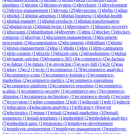
pipelines
(
1
)
design
(
2
)
design-system
(
1
)
developer
(
1
)
development
(
13
)
device-management
(
1
)
devops
(
29
)
devsecops
(
1
)
dgfip
(
1
)
dian
(
1
)
digital
(
1
)
digital-adoption
(
1
)
digital-business
(
1
)
digital-health
(
1
)
digital-maturity
(
1
)
digital-products
(
1
)
digital-transformation
(
22
)
digital-twin
(
2
)
digital-twins
(
1
)
directquery
(
1
)
disaster-recovery
(
1
)
discounts
(
2
)
distribution
(
4
)
diversity
(
1
)
dms
(
2
)
docker
(
3
)
docker-
compose
(
1
)
doctype
(
1
)
document-management
(
3
)
document-
processing
(
2
)
documentation
(
2
)
documents
(
4
)
dolibarr
(
1
)
domo
(
1
)
donor-management
(
2
)
dpa
(
1
)
dpdp
(
1
)
dpo
(
1
)
drip-campaigns
(
1
)
drip-content
(
1
)
drizzle
(
3
)
drizzle-orm
(
2
)
dropshipping
(
3
)
dubai
(
1
)
dynamic-pricing
(
3
)
dynamics-365
(
4
)
e-commerce
(
2
)
e-factura
(
1
)
e-faktur
(
1
)
e-fatura
(
1
)
e-invoicing
(
5
)
e-way-bill
(
1
)
e2e
(
2
)
eaa
(
1
)
ebay
(
3
)
ec2
(
1
)
ecm
(
1
)
ecommerce
(
178
)
ecommerce-analytics
(
3
)
ecommerce-costs
(
1
)
ecommerce-logistics
(
1
)
ecommerce-
marketing
(
2
)
ecommerce-metrics
(
2
)
ecommerce-operations
(
2
)
ecommerce-platform
(
2
)
ecommerce-reporting
(
1
)
ecommerce-
scaling
(
1
)
ecommerce-security
(
1
)
ecommerce-seo
(
3
)
ecommerce-
shipping
(
1
)
ecommerce-technology
(
1
)
ecommerce-trends
(
1
)
ecosire
(
7
)
ecosystem
(
1
)
edge-computing
(
2
)
edi
(
1
)
editorial
(
1
)
edr
(
1
)
edtech
(
1
)
education
(
4
)
education-analytics
(
1
)
efficiency
(
8
)
egypt
(
2
)
electronics
(
1
)
emag
(
1
)
email
(
2
)
email-marketing
(
10
)
email-
sequences
(
1
)
email-templates
(
1
)
embedded
(
2
)
embedded-analytics
(
5
)
embedded-apps
(
1
)
emissions
(
1
)
employee-development
(
1
)
employee-engagement
(
1
)
employee-management
(
3
)
employee-