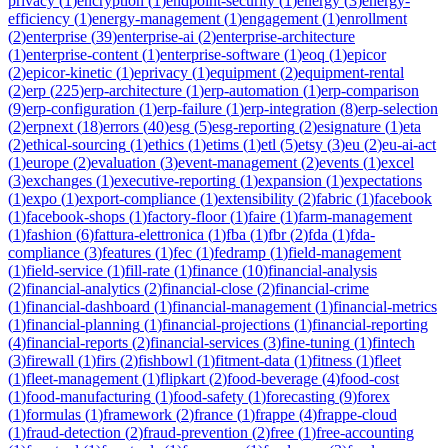
privacy
(
1
)
encryption
(
1
)
endpoint-security
(
1
)
energy
(
3
)
energy-
efficiency
(
1
)
energy-management
(
1
)
engagement
(
1
)
enrollment
(
2
)
enterprise
(
39
)
enterprise-ai
(
2
)
enterprise-architecture
(
1
)
enterprise-content
(
1
)
enterprise-software
(
1
)
eoq
(
1
)
epicor
(
2
)
epicor-kinetic
(
1
)
eprivacy
(
1
)
equipment
(
2
)
equipment-rental
(
2
)
erp
(
225
)
erp-architecture
(
1
)
erp-automation
(
1
)
erp-comparison
(
9
)
erp-configuration
(
1
)
erp-failure
(
1
)
erp-integration
(
8
)
erp-selection
(
2
)
erpnext
(
18
)
errors
(
40
)
esg
(
5
)
esg-reporting
(
2
)
esignature
(
1
)
eta
(
2
)
ethical-sourcing
(
1
)
ethics
(
1
)
etims
(
1
)
etl
(
5
)
etsy
(
3
)
eu
(
2
)
eu-ai-act
(
1
)
europe
(
2
)
evaluation
(
3
)
event-management
(
2
)
events
(
1
)
excel
(
3
)
exchanges
(
1
)
executive-reporting
(
1
)
expansion
(
1
)
expectations
(
1
)
expo
(
1
)
export-compliance
(
1
)
extensibility
(
2
)
fabric
(
1
)
facebook
(
1
)
facebook-shops
(
1
)
factory-floor
(
1
)
faire
(
1
)
farm-management
(
1
)
fashion
(
6
)
fattura-elettronica
(
1
)
fba
(
1
)
fbr
(
2
)
fda
(
1
)
fda-
compliance
(
3
)
features
(
1
)
fec
(
1
)
fedramp
(
1
)
field-management
(
1
)
field-service
(
1
)
fill-rate
(
1
)
finance
(
10
)
financial-analysis
(
2
)
financial-analytics
(
2
)
financial-close
(
2
)
financial-crime
(
1
)
financial-dashboard
(
1
)
financial-management
(
1
)
financial-metrics
(
1
)
financial-planning
(
1
)
financial-projections
(
1
)
financial-reporting
(
4
)
financial-reports
(
2
)
financial-services
(
3
)
fine-tuning
(
1
)
fintech
(
3
)
firewall
(
1
)
firs
(
2
)
fishbowl
(
1
)
fitment-data
(
1
)
fitness
(
1
)
fleet
(
1
)
fleet-management
(
1
)
flipkart
(
2
)
food-beverage
(
4
)
food-cost
(
1
)
food-manufacturing
(
1
)
food-safety
(
1
)
forecasting
(
9
)
forex
(
1
)
formulas
(
1
)
framework
(
2
)
france
(
1
)
frappe
(
4
)
frappe-cloud
(
1
)
fraud-detection
(
2
)
fraud-prevention
(
2
)
free
(
1
)
free-accounting