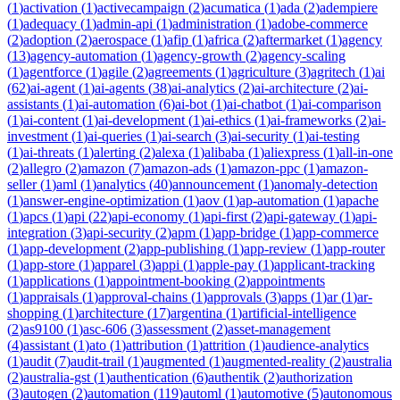
(
1
)
activation
(
1
)
activecampaign
(
2
)
acumatica
(
1
)
ada
(
2
)
adempiere
(
1
)
adequacy
(
1
)
admin-api
(
1
)
administration
(
1
)
adobe-commerce
(
2
)
adoption
(
2
)
aerospace
(
1
)
afip
(
1
)
africa
(
2
)
aftermarket
(
1
)
agency
(
13
)
agency-automation
(
1
)
agency-growth
(
2
)
agency-scaling
(
1
)
agentforce
(
1
)
agile
(
2
)
agreements
(
1
)
agriculture
(
3
)
agritech
(
1
)
ai
(
62
)
ai-agent
(
1
)
ai-agents
(
38
)
ai-analytics
(
2
)
ai-architecture
(
2
)
ai-
assistants
(
1
)
ai-automation
(
6
)
ai-bot
(
1
)
ai-chatbot
(
1
)
ai-comparison
(
1
)
ai-content
(
1
)
ai-development
(
1
)
ai-ethics
(
1
)
ai-frameworks
(
2
)
ai-
investment
(
1
)
ai-queries
(
1
)
ai-search
(
3
)
ai-security
(
1
)
ai-testing
(
1
)
ai-threats
(
1
)
alerting
(
2
)
alexa
(
1
)
alibaba
(
1
)
aliexpress
(
1
)
all-in-one
(
2
)
allegro
(
2
)
amazon
(
7
)
amazon-ads
(
1
)
amazon-ppc
(
1
)
amazon-
seller
(
1
)
aml
(
1
)
analytics
(
40
)
announcement
(
1
)
anomaly-detection
(
1
)
answer-engine-optimization
(
1
)
aov
(
1
)
ap-automation
(
1
)
apache
(
1
)
apcs
(
1
)
api
(
22
)
api-economy
(
1
)
api-first
(
2
)
api-gateway
(
1
)
api-
integration
(
3
)
api-security
(
2
)
apm
(
1
)
app-bridge
(
1
)
app-commerce
(
1
)
app-development
(
2
)
app-publishing
(
1
)
app-review
(
1
)
app-router
(
1
)
app-store
(
1
)
apparel
(
3
)
appi
(
1
)
apple-pay
(
1
)
applicant-tracking
(
1
)
applications
(
1
)
appointment-booking
(
2
)
appointments
(
1
)
appraisals
(
1
)
approval-chains
(
1
)
approvals
(
3
)
apps
(
1
)
ar
(
1
)
ar-
shopping
(
1
)
architecture
(
17
)
argentina
(
1
)
artificial-intelligence
(
2
)
as9100
(
1
)
asc-606
(
3
)
assessment
(
2
)
asset-management
(
4
)
assistant
(
1
)
ato
(
1
)
attribution
(
1
)
attrition
(
1
)
audience-analytics
(
1
)
audit
(
7
)
audit-trail
(
1
)
augmented
(
1
)
augmented-reality
(
2
)
australia
(
2
)
australia-gst
(
1
)
authentication
(
6
)
authentik
(
2
)
authorization
(
3
)
autogen
(
2
)
automation
(
119
)
automl
(
1
)
automotive
(
5
)
autonomous