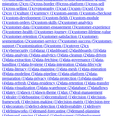
migration
(
2
)
cro
(
2
)
cross-border
(
8
)
cross-platform
(
1
)
cross-sell
(
1
)
cross-selling
(
1
)
cryptography
(
1
)
csat
(
1
)
cspm
(
1
)
csrd
(
3
)
css
(
2
)
csv
(
1
)
culture
(
1
)
currency
(
1
)
custom-agents
(
1
)
custom-checkout
(
1
)
custom-development
(
1
)
custom-fields
(
1
)
custom-module
(
1
)
custom-orders
(
2
)
custom-skills
(
2
)
customer-analytics
(
2
)
customer-data
(
1
)
customer-engagement
(
3
)
customer-experience
(
5
)
customer-health
(
1
)
customer-journey
(
1
)
customer-lifetime-value
(
3
)
customer-retention
(
5
)
customer-satisfaction
(
1
)
customer-
segmentation
(
2
)
customer-service
(
7
)
customer-success
(
5
)
customer-
support
(
7
)
customization
(
5
)
customs
(
1
)
cutover
(
2
)
cx
(
1
)
cybersecurity
(
14
)
daraz
(
1
)
dashboard
(
2
)
dashboards
(
16
)
data
(
5
)
data-analysis
(
3
)
data-analytics
(
3
)
data-cleanup
(
2
)
data-driven
(
3
)
data-extraction
(
2
)
data-fetching
(
1
)
data-governance
(
1
)
data-
handling
(
1
)
data-hygiene
(
1
)
data-integration
(
2
)
data-lifecycle
(
1
)
data-literacy
(
1
)
data-mapping
(
1
)
data-mesh
(
1
)
data-migration
(
8
)
data-modeling
(
5
)
data-pipeline
(
1
)
data-platform
(
2
)
data-
preparation
(
1
)
data-privacy
(
4
)
data-protection
(
14
)
data-quality
(
4
)
data-refresh
(
2
)
data-residency
(
2
)
data-retention
(
1
)
data-transfer
(
4
)
data-visualization
(
5
)
data-warehouse
(
2
)
database
(
7
)
dataflows
(
1
)
datev
(
1
)
dawn
(
1
)
dawn-theme
(
1
)
dax
(
7
)
deal-management
(
1
)
dealer
(
1
)
debugging
(
1
)
decentralized
(
1
)
decision
(
1
)
decision-
framework
(
1
)
decision-making
(
1
)
decision-matrix
(
1
)
decision-tree
(
1
)
decorators
(
1
)
defect-detection
(
1
)
deliverability
(
1
)
delivery
(
1
)
delmiaworks
(
1
)
demand-forecasting
(
3
)
demand-planning
(
4
)
demand-sensing
(
1
)
dental
(
1
)
deployment
(
10
)
deployment-