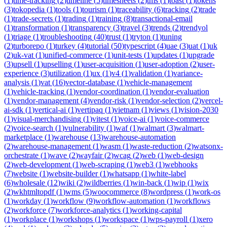
(
1
)
time-tracking
(
2
)
timeline
(
5
)
timesheets
(
2
)
tms
(
1
)
toast
(
1
)
tokens
(
3
)
tokopedia
(
1
)
tools
(
1
)
tourism
(
1
)
traceability
(
6
)
tracking
(
2
)
trade
(
1
)
trade-secrets
(
1
)
trading
(
1
)
training
(
8
)
transactional-email
(
1
)
transformation
(
1
)
transparency
(
3
)
travel
(
3
)
trends
(
2
)
trendyol
(
1
)
triage
(
1
)
troubleshooting
(
40
)
trust
(
1
)
tryton
(
1
)
tuning
(
2
)
turborepo
(
1
)
turkey
(
4
)
tutorial
(
50
)
typescript
(
4
)
uae
(
3
)
uat
(
1
)
uk
(
2
)
uk-vat
(
1
)
unified-commerce
(
1
)
unit-tests
(
1
)
updates
(
1
)
upgrade
(
3
)
upsell
(
1
)
upselling
(
1
)
user-acquisition
(
1
)
user-adoption
(
2
)
user-
experience
(
3
)
utilization
(
1
)
ux
(
1
)
v4
(
1
)
validation
(
1
)
variance-
analysis
(
1
)
vat
(
16
)
vector-database
(
1
)
vehicle-management
(
1
)
vehicle-tracking
(
1
)
vendor-coordination
(
1
)
vendor-evaluation
(
1
)
vendor-management
(
4
)
vendor-risk
(
1
)
vendor-selection
(
2
)
vercel-
ai-sdk
(
1
)
vertical-ai
(
1
)
vertipaq
(
1
)
vietnam
(
1
)
views
(
1
)
vision-2030
(
1
)
visual-merchandising
(
1
)
vitest
(
1
)
voice-ai
(
1
)
voice-commerce
(
2
)
voice-search
(
1
)
vulnerability
(
1
)
waf
(
1
)
walmart
(
3
)
walmart-
marketplace
(
1
)
warehouse
(
13
)
warehouse-automation
(
2
)
warehouse-management
(
1
)
wasm
(
1
)
waste-reduction
(
2
)
watsonx-
orchestrate
(
1
)
wave
(
2
)
wayfair
(
2
)
wcag
(
2
)
web
(
1
)
web-design
(
2
)
web-development
(
1
)
web-scraping
(
1
)
web3
(
1
)
webhooks
(
7
)
website
(
1
)
website-builder
(
1
)
whatsapp
(
1
)
white-label
(
6
)
wholesale
(
12
)
wiki
(
2
)
wildberries
(
1
)
win-back
(
1
)
wip
(
1
)
wix
(
2
)
wkhtmltopdf
(
1
)
wms
(
5
)
woocommerce
(
8
)
wordpress
(
1
)
work-os
(
1
)
workday
(
1
)
workflow
(
9
)
workflow-automation
(
1
)
workflows
(
2
)
workforce
(
7
)
workforce-analytics
(
1
)
working-capital
(
1
)
workplace
(
1
)
workshops
(
1
)
workspace
(
1
)
wps-payroll
(
1
)
xero