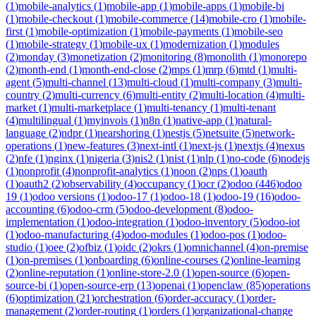
(
1
)
mobile-analytics
(
1
)
mobile-app
(
1
)
mobile-apps
(
1
)
mobile-bi
(
1
)
mobile-checkout
(
1
)
mobile-commerce
(
14
)
mobile-cro
(
1
)
mobile-
first
(
1
)
mobile-optimization
(
1
)
mobile-payments
(
1
)
mobile-seo
(
1
)
mobile-strategy
(
1
)
mobile-ux
(
1
)
modernization
(
1
)
modules
(
2
)
monday
(
3
)
monetization
(
2
)
monitoring
(
8
)
monolith
(
1
)
monorepo
(
2
)
month-end
(
1
)
month-end-close
(
2
)
mps
(
1
)
mrp
(
6
)
mtd
(
1
)
multi-
agent
(
5
)
multi-channel
(
13
)
multi-cloud
(
1
)
multi-company
(
3
)
multi-
country
(
2
)
multi-currency
(
6
)
multi-entity
(
2
)
multi-location
(
4
)
multi-
market
(
1
)
multi-marketplace
(
1
)
multi-tenancy
(
1
)
multi-tenant
(
4
)
multilingual
(
1
)
myinvois
(
1
)
n8n
(
1
)
native-app
(
1
)
natural-
language
(
2
)
ndpr
(
1
)
nearshoring
(
1
)
nestjs
(
5
)
netsuite
(
5
)
network-
operations
(
1
)
new-features
(
3
)
next-intl
(
1
)
next-js
(
1
)
nextjs
(
4
)
nexus
(
2
)
nfe
(
1
)
nginx
(
1
)
nigeria
(
3
)
nis2
(
1
)
nist
(
1
)
nlp
(
1
)
no-code
(
6
)
nodejs
(
1
)
nonprofit
(
4
)
nonprofit-analytics
(
1
)
noon
(
2
)
nps
(
1
)
oauth
(
1
)
oauth2
(
2
)
observability
(
4
)
occupancy
(
1
)
ocr
(
2
)
odoo
(
446
)
odoo
19
(
1
)
odoo versions
(
1
)
odoo-17
(
1
)
odoo-18
(
1
)
odoo-19
(
16
)
odoo-
accounting
(
6
)
odoo-crm
(
5
)
odoo-development
(
8
)
odoo-
implementation
(
1
)
odoo-integration
(
1
)
odoo-inventory
(
5
)
odoo-iot
(
1
)
odoo-manufacturing
(
4
)
odoo-modules
(
1
)
odoo-pos
(
1
)
odoo-
studio
(
1
)
oee
(
2
)
ofbiz
(
1
)
oidc
(
2
)
okrs
(
1
)
omnichannel
(
4
)
on-premise
(
1
)
on-premises
(
1
)
onboarding
(
6
)
online-courses
(
2
)
online-learning
(
2
)
online-reputation
(
1
)
online-store-2.0
(
1
)
open-source
(
6
)
open-
source-bi
(
1
)
open-source-erp
(
13
)
openai
(
1
)
openclaw
(
85
)
operations
(
6
)
optimization
(
21
)
orchestration
(
6
)
order-accuracy
(
1
)
order-
management
(
2
)
order-routing
(
1
)
orders
(
1
)
organizational-change