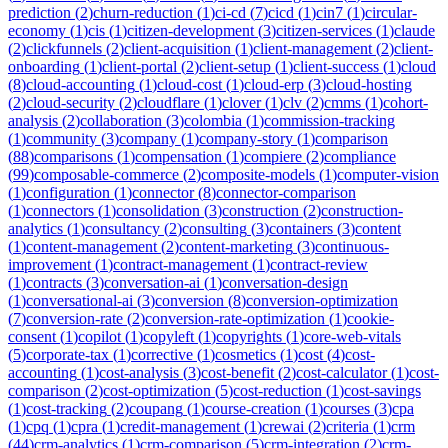
prediction
(
2
)
churn-reduction
(
1
)
ci-cd
(
7
)
cicd
(
1
)
cin7
(
1
)
circular-
economy
(
1
)
cis
(
1
)
citizen-development
(
3
)
citizen-services
(
1
)
claude
(
2
)
clickfunnels
(
2
)
client-acquisition
(
1
)
client-management
(
2
)
client-
onboarding
(
1
)
client-portal
(
2
)
client-setup
(
1
)
client-success
(
1
)
cloud
(
8
)
cloud-accounting
(
1
)
cloud-cost
(
1
)
cloud-erp
(
3
)
cloud-hosting
(
2
)
cloud-security
(
2
)
cloudflare
(
1
)
clover
(
1
)
clv
(
2
)
cmms
(
1
)
cohort-
analysis
(
2
)
collaboration
(
3
)
colombia
(
1
)
commission-tracking
(
1
)
community
(
3
)
company
(
1
)
company-story
(
1
)
comparison
(
88
)
comparisons
(
1
)
compensation
(
1
)
compiere
(
2
)
compliance
(
99
)
composable-commerce
(
2
)
composite-models
(
1
)
computer-vision
(
1
)
configuration
(
1
)
connector
(
8
)
connector-comparison
(
1
)
connectors
(
1
)
consolidation
(
3
)
construction
(
2
)
construction-
analytics
(
1
)
consultancy
(
2
)
consulting
(
3
)
containers
(
3
)
content
(
1
)
content-management
(
2
)
content-marketing
(
3
)
continuous-
improvement
(
1
)
contract-management
(
1
)
contract-review
(
1
)
contracts
(
3
)
conversation-ai
(
1
)
conversation-design
(
1
)
conversational-ai
(
3
)
conversion
(
8
)
conversion-optimization
(
7
)
conversion-rate
(
2
)
conversion-rate-optimization
(
1
)
cookie-
consent
(
1
)
copilot
(
1
)
copyleft
(
1
)
copyrights
(
1
)
core-web-vitals
(
5
)
corporate-tax
(
1
)
corrective
(
1
)
cosmetics
(
1
)
cost
(
4
)
cost-
accounting
(
1
)
cost-analysis
(
3
)
cost-benefit
(
2
)
cost-calculator
(
1
)
cost-
comparison
(
2
)
cost-optimization
(
5
)
cost-reduction
(
1
)
cost-savings
(
1
)
cost-tracking
(
2
)
coupang
(
1
)
course-creation
(
1
)
courses
(
3
)
cpa
(
1
)
cpq
(
1
)
cpra
(
1
)
credit-management
(
1
)
crewai
(
2
)
criteria
(
1
)
crm
(
44
)
crm-analytics
(
1
)
crm-comparison
(
5
)
crm-integration
(
2
)
crm-