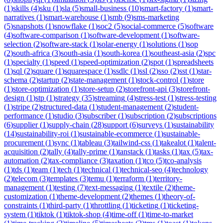
(
1
)
skills
(
4
)
sku
(
1
)
sla
(
5
)
small-business
(
10
)
smart-factory
(
1
)
smart-
narratives
(
1
)
smart-warehouse
(
1
)
smb
(
9
)
sms-marketing
(
5
)
snapshots
(
1
)
snowflake
(
1
)
soc2
(
5
)
social-commerce
(
5
)
software
(
4
)
software-comparison
(
1
)
software-development
(
1
)
software-
selection
(
2
)
software-stack
(
1
)
solar-energy
(
1
)
solutions
(
1
)
sop
(
2
)
south-africa
(
3
)
south-asia
(
1
)
south-korea
(
1
)
southeast-asia
(
2
)
spc
(
1
)
specialty
(
1
)
speed
(
1
)
speed-optimization
(
2
)
spot
(
1
)
spreadsheets
(
1
)
sql
(
2
)
square
(
1
)
squarespace
(
1
)
ssdlc
(
1
)
ssl
(
2
)
sso
(
2
)
sst
(
1
)
star-
schema
(
2
)
startup
(
2
)
state-management
(
1
)
stock-control
(
1
)
store
(
1
)
store-optimization
(
1
)
store-setup
(
2
)
storefront-api
(
3
)
storefront-
design
(
1
)
stp
(
1
)
strategy
(
35
)
streaming
(
4
)
stress-test
(
1
)
stress-testing
(
1
)
stripe
(
2
)
structured-data
(
1
)
student-management
(
2
)
student-
performance
(
1
)
studio
(
3
)
subscriber
(
1
)
subscription
(
2
)
subscriptions
(
6
)
supplier
(
1
)
supply-chain
(
28
)
support
(
6
)
surveys
(
1
)
sustainability
(
14
)
sustainability-roi
(
1
)
sustainable-ecommerce
(
1
)
sustainable-
procurement
(
1
)
sync
(
1
)
tableau
(
3
)
tailwind-css
(
1
)
takealot
(
1
)
talent-
acquisition
(
2
)
tally
(
4
)
tally-prime
(
1
)
tanstack
(
1
)
tasks
(
1
)
tax
(
5
)
tax-
automation
(
2
)
tax-compliance
(
3
)
taxation
(
1
)
tco
(
5
)
tco-analysis
(
1
)
tds
(
1
)
team
(
1
)
tech
(
1
)
technical
(
1
)
technical-seo
(
4
)
technology
(
2
)
telecom
(
3
)
templates
(
3
)
temu
(
1
)
terraform
(
1
)
territory-
management
(
1
)
testing
(
7
)
text-messaging
(
1
)
textile
(
2
)
theme-
customization
(
1
)
theme-development
(
2
)
themes
(
1
)
theory-of-
constraints
(
1
)
third-party
(
1
)
throttling
(
1
)
ticketing
(
1
)
ticketing-
system
(
1
)
tiktok
(
1
)
tiktok-shop
(
4
)
time-off
(
1
)
time-to-market