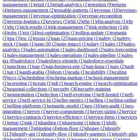
management
(
1
)
retail
(
13
)
retail-analytics
(
1
)
retention
(
9
)
returns
(
4
)
returns-management
(
2
)
reusable-patterns
(
1
)
revenue
(
10
)
revenue-
management
(
1
)
revenue-optimization
(
1
)
revenue-recognition
(
5
)
reverse-logistics
(
2
)
reviews
(
5
)
rfid
(
2
)
rfm
(
1
)
rfm-analysis
(
1
)
rfp
(
1
)
rfq
(
1
)
rich-results
(
1
)
risk-management
(
7
)
risk-reduction
(
1
)
rls
(
4
)
rohs
(
1
)
roi
(
34
)
roi-optimization
(
1
)
rolling-update
(
1
)
romania
(
1
)
rpa
(
3
)
rsc
(
2
)
russia
(
2
)
saas
(
25
)
saas-pricing
(
1
)
safety
(
2
)
safety-
stock
(
1
)
sage
(
1
)
sage-50
(
2
)
sage-intacct
(
1
)
salary
(
1
)
sales
(
19
)
sales-
analytics
(
3
)
sales-automation
(
1
)
sales-dashboard
(
2
)
sales-forecasting
(
1
)
sales-management
(
1
)
sales-operations
(
1
)
sales-pipeline
(
1
)
sales-
tax
(
8
)
salesforce
(
5
)
salesforce-einstein
(
1
)
salesforce-essentials
(
1
)
sanctions
(
1
)
sap
(
5
)
sap-business-one
(
2
)
sap-hana
(
1
)
sars
(
2
)
sasb
(
1
)
sat
(
1
)
saudi-arabia
(
3
)
sbom
(
1
)
scada
(
1
)
scalability
(
3
)
scaling
(
9
)
sccs
(
2
)
scheduling
(
6
)
schema-markup
(
1
)
school-management
(
1
)
screening
(
1
)
scrum
(
1
)
sdi
(
1
)
search-engine
(
1
)
search-optimization
(
2
)
seasonal-collections
(
1
)
security
(
36
)
security-training
(
1
)
segmentation
(
2
)
selection
(
1
)
self-evolving
(
1
)
self-hosted
(
1
)
self-
service
(
2
)
self-service-bi
(
2
)
seller-metrics
(
1
)
selling
(
1
)
selling-online
(
1
)
selling-platforms
(
1
)
semantic-model
(
1
)
seo
(
16
)
seo-audit
(
1
)
seo-
migration
(
1
)
server
(
1
)
server-components
(
1
)
server-sizing
(
2
)
service
(
1
)
service-contracts
(
1
)
service-efficiency
(
1
)
service-firms
(
1
)
services
(
1
)
setup
(
2
)
sgk
(
1
)
sharding
(
1
)
sharepoint
(
1
)
shein
(
1
)
shift-
management
(
3
)
shipping
(
4
)
shop-floor
(
2
)
shopee
(
2
)
shopify
(
113
)
shopify-api
(
1
)
shopify-flow
(
1
)
shopify-partners
(
1
)
shopify-plus
(
8
)
shopifyql
(
1
)
simulation
(
3
)
sis
(
1
)
sisense
(
1
)
six-sigma
(
1
)
sizing