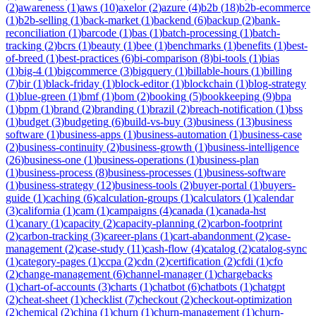
(
2
)
awareness
(
1
)
aws
(
10
)
axelor
(
2
)
azure
(
4
)
b2b
(
18
)
b2b-ecommerce
(
1
)
b2b-selling
(
1
)
back-market
(
1
)
backend
(
6
)
backup
(
2
)
bank-
reconciliation
(
1
)
barcode
(
1
)
bas
(
1
)
batch-processing
(
1
)
batch-
tracking
(
2
)
bcrs
(
1
)
beauty
(
1
)
bee
(
1
)
benchmarks
(
1
)
benefits
(
1
)
best-
of-breed
(
1
)
best-practices
(
6
)
bi-comparison
(
8
)
bi-tools
(
1
)
bias
(
1
)
big-4
(
1
)
bigcommerce
(
3
)
bigquery
(
1
)
billable-hours
(
1
)
billing
(
7
)
bir
(
1
)
black-friday
(
1
)
block-editor
(
1
)
blockchain
(
1
)
blog-strategy
(
1
)
blue-green
(
1
)
bmf
(
1
)
bom
(
2
)
booking
(
5
)
bookkeeping
(
9
)
bpa
(
1
)
bpm
(
1
)
brand
(
2
)
branding
(
1
)
brazil
(
2
)
breach-notification
(
1
)
bss
(
1
)
budget
(
3
)
budgeting
(
6
)
build-vs-buy
(
3
)
business
(
13
)
business
software
(
1
)
business-apps
(
1
)
business-automation
(
1
)
business-case
(
2
)
business-continuity
(
2
)
business-growth
(
1
)
business-intelligence
(
26
)
business-one
(
1
)
business-operations
(
1
)
business-plan
(
1
)
business-process
(
8
)
business-processes
(
1
)
business-software
(
1
)
business-strategy
(
12
)
business-tools
(
2
)
buyer-portal
(
1
)
buyers-
guide
(
1
)
caching
(
6
)
calculation-groups
(
1
)
calculators
(
1
)
calendar
(
3
)
california
(
1
)
cam
(
1
)
campaigns
(
4
)
canada
(
1
)
canada-hst
(
1
)
canary
(
1
)
capacity
(
2
)
capacity-planning
(
2
)
carbon-footprint
(
2
)
carbon-tracking
(
3
)
career-plans
(
1
)
cart-abandonment
(
2
)
case-
management
(
2
)
case-study
(
11
)
cash-flow
(
4
)
catalog
(
2
)
catalog-sync
(
1
)
category-pages
(
1
)
ccpa
(
2
)
cdn
(
2
)
certification
(
2
)
cfdi
(
1
)
cfo
(
2
)
change-management
(
6
)
channel-manager
(
1
)
chargebacks
(
1
)
chart-of-accounts
(
3
)
charts
(
1
)
chatbot
(
6
)
chatbots
(
1
)
chatgpt
(
2
)
cheat-sheet
(
1
)
checklist
(
7
)
checkout
(
2
)
checkout-optimization
(
2
)
chemical
(
2
)
china
(
1
)
churn
(
1
)
churn-management
(
1
)
churn-