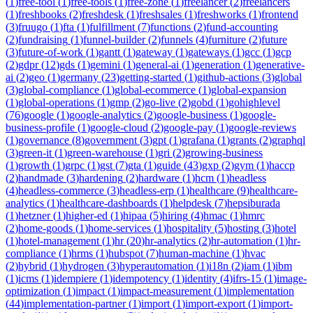
(
1
)
free-tool
(
1
)
free-tools
(
1
)
free-zone
(
1
)
freelancer
(
2
)
freelancers
(
1
)
freshbooks
(
2
)
freshdesk
(
1
)
freshsales
(
1
)
freshworks
(
1
)
frontend
(
3
)
fruugo
(
1
)
fta
(
1
)
fulfillment
(
7
)
functions
(
2
)
fund-accounting
(
2
)
fundraising
(
1
)
funnel-builder
(
2
)
funnels
(
4
)
furniture
(
2
)
future
(
3
)
future-of-work
(
1
)
gantt
(
1
)
gateway
(
1
)
gateways
(
1
)
gcc
(
1
)
gcp
(
2
)
gdpr
(
12
)
gds
(
1
)
gemini
(
1
)
general-ai
(
1
)
generation
(
1
)
generative-
ai
(
2
)
geo
(
1
)
germany
(
23
)
getting-started
(
1
)
github-actions
(
3
)
global
(
3
)
global-compliance
(
1
)
global-ecommerce
(
1
)
global-expansion
(
1
)
global-operations
(
1
)
gmp
(
2
)
go-live
(
2
)
gobd
(
1
)
gohighlevel
(
76
)
google
(
1
)
google-analytics
(
2
)
google-business
(
1
)
google-
business-profile
(
1
)
google-cloud
(
2
)
google-pay
(
1
)
google-reviews
(
1
)
governance
(
8
)
government
(
3
)
gpt
(
1
)
grafana
(
1
)
grants
(
2
)
graphql
(
3
)
green-it
(
1
)
green-warehouse
(
1
)
gri
(
2
)
growing-business
(
1
)
growth
(
1
)
grpc
(
1
)
gst
(
7
)
gta
(
1
)
guide
(
43
)
gxp
(
2
)
gym
(
1
)
haccp
(
2
)
handmade
(
3
)
hardening
(
2
)
hardware
(
1
)
hcm
(
1
)
headless
(
4
)
headless-commerce
(
3
)
headless-erp
(
1
)
healthcare
(
9
)
healthcare-
analytics
(
1
)
healthcare-dashboards
(
1
)
helpdesk
(
7
)
hepsiburada
(
1
)
hetzner
(
1
)
higher-ed
(
1
)
hipaa
(
5
)
hiring
(
4
)
hmac
(
1
)
hmrc
(
2
)
home-goods
(
1
)
home-services
(
1
)
hospitality
(
5
)
hosting
(
3
)
hotel
(
1
)
hotel-management
(
1
)
hr
(
20
)
hr-analytics
(
2
)
hr-automation
(
1
)
hr-
compliance
(
1
)
hrms
(
1
)
hubspot
(
7
)
human-machine
(
1
)
hvac
(
2
)
hybrid
(
1
)
hydrogen
(
3
)
hyperautomation
(
1
)
i18n
(
2
)
iam
(
1
)
ibm
(
1
)
icms
(
1
)
idempiere
(
1
)
idempotency
(
1
)
identity
(
4
)
ifrs-15
(
1
)
image-
optimization
(
1
)
impact
(
1
)
impact-measurement
(
1
)
implementation
(
44
)
implementation-partner
(
1
)
import
(
1
)
import-export
(
1
)
import-