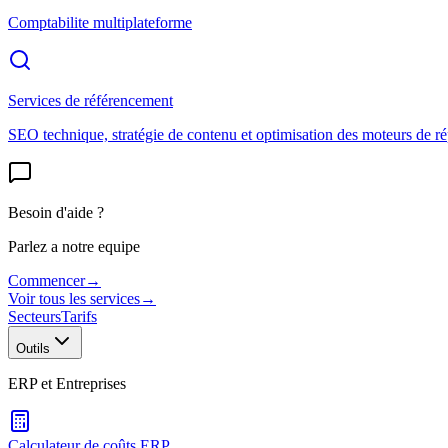
Comptabilite multiplateforme
Services de référencement
SEO technique, stratégie de contenu et optimisation des moteurs de r
Besoin d'aide ?
Parlez a notre equipe
Commencer
→
Voir tous les services
→
Secteurs
Tarifs
Outils
ERP et Entreprises
Calculateur de coûts ERP