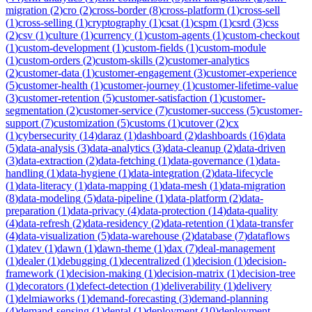
migration
(
2
)
cro
(
2
)
cross-border
(
8
)
cross-platform
(
1
)
cross-sell
(
1
)
cross-selling
(
1
)
cryptography
(
1
)
csat
(
1
)
cspm
(
1
)
csrd
(
3
)
css
(
2
)
csv
(
1
)
culture
(
1
)
currency
(
1
)
custom-agents
(
1
)
custom-checkout
(
1
)
custom-development
(
1
)
custom-fields
(
1
)
custom-module
(
1
)
custom-orders
(
2
)
custom-skills
(
2
)
customer-analytics
(
2
)
customer-data
(
1
)
customer-engagement
(
3
)
customer-experience
(
5
)
customer-health
(
1
)
customer-journey
(
1
)
customer-lifetime-value
(
3
)
customer-retention
(
5
)
customer-satisfaction
(
1
)
customer-
segmentation
(
2
)
customer-service
(
7
)
customer-success
(
5
)
customer-
support
(
7
)
customization
(
5
)
customs
(
1
)
cutover
(
2
)
cx
(
1
)
cybersecurity
(
14
)
daraz
(
1
)
dashboard
(
2
)
dashboards
(
16
)
data
(
5
)
data-analysis
(
3
)
data-analytics
(
3
)
data-cleanup
(
2
)
data-driven
(
3
)
data-extraction
(
2
)
data-fetching
(
1
)
data-governance
(
1
)
data-
handling
(
1
)
data-hygiene
(
1
)
data-integration
(
2
)
data-lifecycle
(
1
)
data-literacy
(
1
)
data-mapping
(
1
)
data-mesh
(
1
)
data-migration
(
8
)
data-modeling
(
5
)
data-pipeline
(
1
)
data-platform
(
2
)
data-
preparation
(
1
)
data-privacy
(
4
)
data-protection
(
14
)
data-quality
(
4
)
data-refresh
(
2
)
data-residency
(
2
)
data-retention
(
1
)
data-transfer
(
4
)
data-visualization
(
5
)
data-warehouse
(
2
)
database
(
7
)
dataflows
(
1
)
datev
(
1
)
dawn
(
1
)
dawn-theme
(
1
)
dax
(
7
)
deal-management
(
1
)
dealer
(
1
)
debugging
(
1
)
decentralized
(
1
)
decision
(
1
)
decision-
framework
(
1
)
decision-making
(
1
)
decision-matrix
(
1
)
decision-tree
(
1
)
decorators
(
1
)
defect-detection
(
1
)
deliverability
(
1
)
delivery
(
1
)
delmiaworks
(
1
)
demand-forecasting
(
3
)
demand-planning
(
4
)
demand-sensing
(
1
)
dental
(
1
)
deployment
(
10
)
deployment-