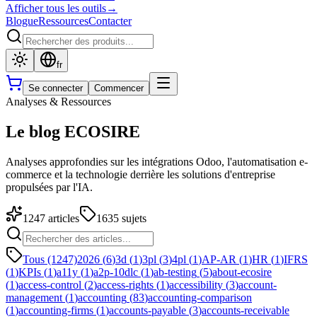
Afficher tous les outils
→
Blogue
Ressources
Contacter
fr
Se connecter
Commencer
Analyses & Ressources
Le blog ECOSIRE
Analyses approfondies sur les intégrations Odoo, l'automatisation e-
commerce et la technologie derrière les solutions d'entreprise
propulsées par l'IA.
1247
articles
1635
sujets
Tous (1247)
2026
(
6
)
3d
(
1
)
3pl
(
3
)
4pl
(
1
)
AP-AR
(
1
)
HR
(
1
)
IFRS
(
1
)
KPIs
(
1
)
a11y
(
1
)
a2p-10dlc
(
1
)
ab-testing
(
5
)
about-ecosire
(
1
)
access-control
(
2
)
access-rights
(
1
)
accessibility
(
3
)
account-
management
(
1
)
accounting
(
83
)
accounting-comparison
(
1
)
accounting-firms
(
1
)
accounts-payable
(
3
)
accounts-receivable