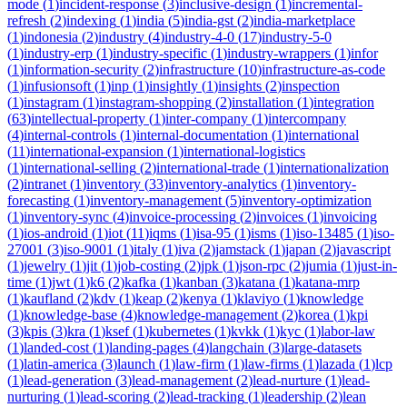
mode
(
1
)
incident-response
(
3
)
inclusive-design
(
1
)
incremental-
refresh
(
2
)
indexing
(
1
)
india
(
5
)
india-gst
(
2
)
india-marketplace
(
1
)
indonesia
(
2
)
industry
(
4
)
industry-4-0
(
17
)
industry-5-0
(
1
)
industry-erp
(
1
)
industry-specific
(
1
)
industry-wrappers
(
1
)
infor
(
1
)
information-security
(
2
)
infrastructure
(
10
)
infrastructure-as-code
(
1
)
infusionsoft
(
1
)
inp
(
1
)
insightly
(
1
)
insights
(
2
)
inspection
(
1
)
instagram
(
1
)
instagram-shopping
(
2
)
installation
(
1
)
integration
(
63
)
intellectual-property
(
1
)
inter-company
(
1
)
intercompany
(
4
)
internal-controls
(
1
)
internal-documentation
(
1
)
international
(
11
)
international-expansion
(
1
)
international-logistics
(
1
)
international-selling
(
2
)
international-trade
(
1
)
internationalization
(
2
)
intranet
(
1
)
inventory
(
33
)
inventory-analytics
(
1
)
inventory-
forecasting
(
1
)
inventory-management
(
5
)
inventory-optimization
(
1
)
inventory-sync
(
4
)
invoice-processing
(
2
)
invoices
(
1
)
invoicing
(
1
)
ios-android
(
1
)
iot
(
11
)
iqms
(
1
)
isa-95
(
1
)
isms
(
1
)
iso-13485
(
1
)
iso-
27001
(
3
)
iso-9001
(
1
)
italy
(
1
)
iva
(
2
)
jamstack
(
1
)
japan
(
2
)
javascript
(
1
)
jewelry
(
1
)
jit
(
1
)
job-costing
(
2
)
jpk
(
1
)
json-rpc
(
2
)
jumia
(
1
)
just-in-
time
(
1
)
jwt
(
1
)
k6
(
2
)
kafka
(
1
)
kanban
(
3
)
katana
(
1
)
katana-mrp
(
1
)
kaufland
(
2
)
kdv
(
1
)
keap
(
2
)
kenya
(
1
)
klaviyo
(
1
)
knowledge
(
1
)
knowledge-base
(
4
)
knowledge-management
(
2
)
korea
(
1
)
kpi
(
3
)
kpis
(
3
)
kra
(
1
)
ksef
(
1
)
kubernetes
(
1
)
kvkk
(
1
)
kyc
(
1
)
labor-law
(
1
)
landed-cost
(
1
)
landing-pages
(
4
)
langchain
(
3
)
large-datasets
(
1
)
latin-america
(
3
)
launch
(
1
)
law-firm
(
1
)
law-firms
(
1
)
lazada
(
1
)
lcp
(
1
)
lead-generation
(
3
)
lead-management
(
2
)
lead-nurture
(
1
)
lead-
nurturing
(
1
)
lead-scoring
(
2
)
lead-tracking
(
1
)
leadership
(
2
)
lean