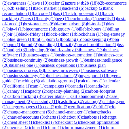
(
2
)
awareness
(
1
)
aws
(
10
)
axelor
(
2
)
azure
(
4
)
b2b
(
18
)
b2b-ecommerce
(
1
)
b2b-selling
(
1
)
back-market
(
1
)
backend
(
6
)
backup
(
2
)
bank-
reconciliation
(
1
)
barcode
(
1
)
bas
(
1
)
batch-processing
(
1
)
batch-
tracking
(
2
)
bcrs
(
1
)
beauty
(
1
)
bee
(
1
)
benchmarks
(
1
)
benefits
(
1
)
best-
of-breed
(
1
)
best-practices
(
6
)
bi-comparison
(
8
)
bi-tools
(
1
)
bias
(
1
)
big-4
(
1
)
bigcommerce
(
3
)
bigquery
(
1
)
billable-hours
(
1
)
billing
(
7
)
bir
(
1
)
black-friday
(
1
)
block-editor
(
1
)
blockchain
(
1
)
blog-strategy
(
1
)
blue-green
(
1
)
bmf
(
1
)
bom
(
2
)
booking
(
5
)
bookkeeping
(
9
)
bpa
(
1
)
bpm
(
1
)
brand
(
2
)
branding
(
1
)
brazil
(
2
)
breach-notification
(
1
)
bss
(
1
)
budget
(
3
)
budgeting
(
6
)
build-vs-buy
(
3
)
business
(
13
)
business
software
(
1
)
business-apps
(
1
)
business-automation
(
1
)
business-case
(
2
)
business-continuity
(
2
)
business-growth
(
1
)
business-intelligence
(
26
)
business-one
(
1
)
business-operations
(
1
)
business-plan
(
1
)
business-process
(
8
)
business-processes
(
1
)
business-software
(
1
)
business-strategy
(
12
)
business-tools
(
2
)
buyer-portal
(
1
)
buyers-
guide
(
1
)
caching
(
6
)
calculation-groups
(
1
)
calculators
(
1
)
calendar
(
3
)
california
(
1
)
cam
(
1
)
campaigns
(
4
)
canada
(
1
)
canada-hst
(
1
)
canary
(
1
)
capacity
(
2
)
capacity-planning
(
2
)
carbon-footprint
(
2
)
carbon-tracking
(
3
)
career-plans
(
1
)
cart-abandonment
(
2
)
case-
management
(
2
)
case-study
(
11
)
cash-flow
(
4
)
catalog
(
2
)
catalog-sync
(
1
)
category-pages
(
1
)
ccpa
(
2
)
cdn
(
2
)
certification
(
2
)
cfdi
(
1
)
cfo
(
2
)
change-management
(
6
)
channel-manager
(
1
)
chargebacks
(
1
)
chart-of-accounts
(
3
)
charts
(
1
)
chatbot
(
6
)
chatbots
(
1
)
chatgpt
(
2
)
cheat-sheet
(
1
)
checklist
(
7
)
checkout
(
2
)
checkout-optimization
(
2
)
chemical
(
2
)
china
(
1
)
churn
(
1
)
churn-management
(
1
)
churn-