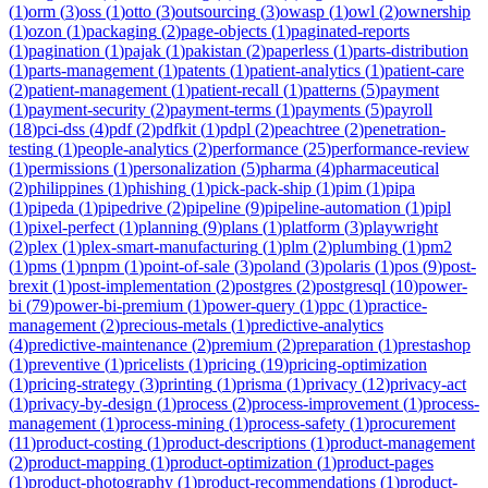
(
1
)
orm
(
3
)
oss
(
1
)
otto
(
3
)
outsourcing
(
3
)
owasp
(
1
)
owl
(
2
)
ownership
(
1
)
ozon
(
1
)
packaging
(
2
)
page-objects
(
1
)
paginated-reports
(
1
)
pagination
(
1
)
pajak
(
1
)
pakistan
(
2
)
paperless
(
1
)
parts-distribution
(
1
)
parts-management
(
1
)
patents
(
1
)
patient-analytics
(
1
)
patient-care
(
2
)
patient-management
(
1
)
patient-recall
(
1
)
patterns
(
5
)
payment
(
1
)
payment-security
(
2
)
payment-terms
(
1
)
payments
(
5
)
payroll
(
18
)
pci-dss
(
4
)
pdf
(
2
)
pdfkit
(
1
)
pdpl
(
2
)
peachtree
(
2
)
penetration-
testing
(
1
)
people-analytics
(
2
)
performance
(
25
)
performance-review
(
1
)
permissions
(
1
)
personalization
(
5
)
pharma
(
4
)
pharmaceutical
(
2
)
philippines
(
1
)
phishing
(
1
)
pick-pack-ship
(
1
)
pim
(
1
)
pipa
(
1
)
pipeda
(
1
)
pipedrive
(
2
)
pipeline
(
9
)
pipeline-automation
(
1
)
pipl
(
1
)
pixel-perfect
(
1
)
planning
(
9
)
plans
(
1
)
platform
(
3
)
playwright
(
2
)
plex
(
1
)
plex-smart-manufacturing
(
1
)
plm
(
2
)
plumbing
(
1
)
pm2
(
1
)
pms
(
1
)
pnpm
(
1
)
point-of-sale
(
3
)
poland
(
3
)
polaris
(
1
)
pos
(
9
)
post-
brexit
(
1
)
post-implementation
(
2
)
postgres
(
2
)
postgresql
(
10
)
power-
bi
(
79
)
power-bi-premium
(
1
)
power-query
(
1
)
ppc
(
1
)
practice-
management
(
2
)
precious-metals
(
1
)
predictive-analytics
(
4
)
predictive-maintenance
(
2
)
premium
(
2
)
preparation
(
1
)
prestashop
(
1
)
preventive
(
1
)
pricelists
(
1
)
pricing
(
19
)
pricing-optimization
(
1
)
pricing-strategy
(
3
)
printing
(
1
)
prisma
(
1
)
privacy
(
12
)
privacy-act
(
1
)
privacy-by-design
(
1
)
process
(
2
)
process-improvement
(
1
)
process-
management
(
1
)
process-mining
(
1
)
process-safety
(
1
)
procurement
(
11
)
product-costing
(
1
)
product-descriptions
(
1
)
product-management
(
2
)
product-mapping
(
1
)
product-optimization
(
1
)
product-pages
(
1
)
product-photography
(
1
)
product-recommendations
(
1
)
product-