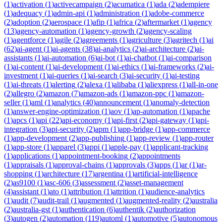
(
1
)
activation
(
1
)
activecampaign
(
2
)
acumatica
(
1
)
ada
(
2
)
adempiere
(
1
)
adequacy
(
1
)
admin-api
(
1
)
administration
(
1
)
adobe-commerce
(
2
)
adoption
(
2
)
aerospace
(
1
)
afip
(
1
)
africa
(
2
)
aftermarket
(
1
)
agency
(
13
)
agency-automation
(
1
)
agency-growth
(
2
)
agency-scaling
(
1
)
agentforce
(
1
)
agile
(
2
)
agreements
(
1
)
agriculture
(
3
)
agritech
(
1
)
ai
(
62
)
ai-agent
(
1
)
ai-agents
(
38
)
ai-analytics
(
2
)
ai-architecture
(
2
)
ai-
assistants
(
1
)
ai-automation
(
6
)
ai-bot
(
1
)
ai-chatbot
(
1
)
ai-comparison
(
1
)
ai-content
(
1
)
ai-development
(
1
)
ai-ethics
(
1
)
ai-frameworks
(
2
)
ai-
investment
(
1
)
ai-queries
(
1
)
ai-search
(
3
)
ai-security
(
1
)
ai-testing
(
1
)
ai-threats
(
1
)
alerting
(
2
)
alexa
(
1
)
alibaba
(
1
)
aliexpress
(
1
)
all-in-one
(
2
)
allegro
(
2
)
amazon
(
7
)
amazon-ads
(
1
)
amazon-ppc
(
1
)
amazon-
seller
(
1
)
aml
(
1
)
analytics
(
40
)
announcement
(
1
)
anomaly-detection
(
1
)
answer-engine-optimization
(
1
)
aov
(
1
)
ap-automation
(
1
)
apache
(
1
)
apcs
(
1
)
api
(
22
)
api-economy
(
1
)
api-first
(
2
)
api-gateway
(
1
)
api-
integration
(
3
)
api-security
(
2
)
apm
(
1
)
app-bridge
(
1
)
app-commerce
(
1
)
app-development
(
2
)
app-publishing
(
1
)
app-review
(
1
)
app-router
(
1
)
app-store
(
1
)
apparel
(
3
)
appi
(
1
)
apple-pay
(
1
)
applicant-tracking
(
1
)
applications
(
1
)
appointment-booking
(
2
)
appointments
(
1
)
appraisals
(
1
)
approval-chains
(
1
)
approvals
(
3
)
apps
(
1
)
ar
(
1
)
ar-
shopping
(
1
)
architecture
(
17
)
argentina
(
1
)
artificial-intelligence
(
2
)
as9100
(
1
)
asc-606
(
3
)
assessment
(
2
)
asset-management
(
4
)
assistant
(
1
)
ato
(
1
)
attribution
(
1
)
attrition
(
1
)
audience-analytics
(
1
)
audit
(
7
)
audit-trail
(
1
)
augmented
(
1
)
augmented-reality
(
2
)
australia
(
2
)
australia-gst
(
1
)
authentication
(
6
)
authentik
(
2
)
authorization
(
3
)
autogen
(
2
)
automation
(
119
)
automl
(
1
)
automotive
(
5
)
autonomous