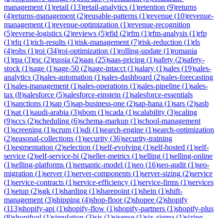
management
(
1
)
retail
(
13
)
retail-analytics
(
1
)
retention
(
9
)
returns
(
4
)
returns-management
(
2
)
reusable-patterns
(
1
)
revenue
(
10
)
revenue-
management
(
1
)
revenue-optimization
(
1
)
revenue-recognition
(
5
)
reverse-logistics
(
2
)
reviews
(
5
)
rfid
(
2
)
rfm
(
1
)
rfm-analysis
(
1
)
rfp
(
1
)
rfq
(
1
)
rich-results
(
1
)
risk-management
(
7
)
risk-reduction
(
1
)
rls
(
4
)
rohs
(
1
)
roi
(
34
)
roi-optimization
(
1
)
rolling-update
(
1
)
romania
(
1
)
rpa
(
3
)
rsc
(
2
)
russia
(
2
)
saas
(
25
)
saas-pricing
(
1
)
safety
(
2
)
safety-
stock
(
1
)
sage
(
1
)
sage-50
(
2
)
sage-intacct
(
1
)
salary
(
1
)
sales
(
19
)
sales-
analytics
(
3
)
sales-automation
(
1
)
sales-dashboard
(
2
)
sales-forecasting
(
1
)
sales-management
(
1
)
sales-operations
(
1
)
sales-pipeline
(
1
)
sales-
tax
(
8
)
salesforce
(
5
)
salesforce-einstein
(
1
)
salesforce-essentials
(
1
)
sanctions
(
1
)
sap
(
5
)
sap-business-one
(
2
)
sap-hana
(
1
)
sars
(
2
)
sasb
(
1
)
sat
(
1
)
saudi-arabia
(
3
)
sbom
(
1
)
scada
(
1
)
scalability
(
3
)
scaling
(
9
)
sccs
(
2
)
scheduling
(
6
)
schema-markup
(
1
)
school-management
(
1
)
screening
(
1
)
scrum
(
1
)
sdi
(
1
)
search-engine
(
1
)
search-optimization
(
2
)
seasonal-collections
(
1
)
security
(
36
)
security-training
(
1
)
segmentation
(
2
)
selection
(
1
)
self-evolving
(
1
)
self-hosted
(
1
)
self-
service
(
2
)
self-service-bi
(
2
)
seller-metrics
(
1
)
selling
(
1
)
selling-online
(
1
)
selling-platforms
(
1
)
semantic-model
(
1
)
seo
(
16
)
seo-audit
(
1
)
seo-
migration
(
1
)
server
(
1
)
server-components
(
1
)
server-sizing
(
2
)
service
(
1
)
service-contracts
(
1
)
service-efficiency
(
1
)
service-firms
(
1
)
services
(
1
)
setup
(
2
)
sgk
(
1
)
sharding
(
1
)
sharepoint
(
1
)
shein
(
1
)
shift-
management
(
3
)
shipping
(
4
)
shop-floor
(
2
)
shopee
(
2
)
shopify
(
113
)
shopify-api
(
1
)
shopify-flow
(
1
)
shopify-partners
(
1
)
shopify-plus
(
8
)
shopifyql
(
1
)
simulation
(
3
)
sis
(
1
)
sisense
(
1
)
six-sigma
(
1
)
sizing