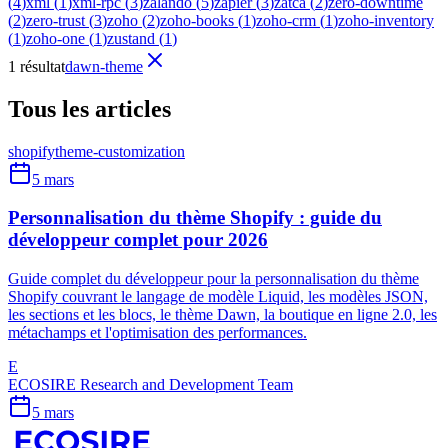
(
4
)
xml
(
1
)
xml-rpc
(
3
)
zalando
(
5
)
zapier
(
3
)
zatca
(
2
)
zero-downtime
(
2
)
zero-trust
(
3
)
zoho
(
2
)
zoho-books
(
1
)
zoho-crm
(
1
)
zoho-inventory
(
1
)
zoho-one
(
1
)
zustand
(
1
)
1 résultat
dawn-theme
Tous les articles
shopify
theme-customization
5 mars
Personnalisation du thème Shopify : guide du
développeur complet pour 2026
Guide complet du développeur pour la personnalisation du thème
Shopify couvrant le langage de modèle Liquid, les modèles JSON,
les sections et les blocs, le thème Dawn, la boutique en ligne 2.0, les
métachamps et l'optimisation des performances.
E
ECOSIRE Research and Development Team
5 mars