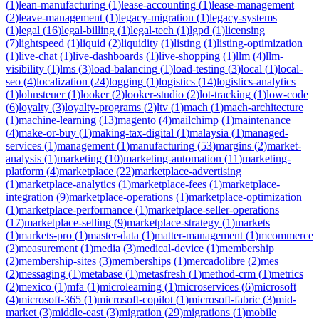
(
1
)
lean-manufacturing
(
1
)
lease-accounting
(
1
)
lease-management
(
2
)
leave-management
(
1
)
legacy-migration
(
1
)
legacy-systems
(
1
)
legal
(
16
)
legal-billing
(
1
)
legal-tech
(
1
)
lgpd
(
1
)
licensing
(
7
)
lightspeed
(
1
)
liquid
(
2
)
liquidity
(
1
)
listing
(
1
)
listing-optimization
(
1
)
live-chat
(
1
)
live-dashboards
(
1
)
live-shopping
(
1
)
llm
(
4
)
llm-
visibility
(
1
)
lms
(
3
)
load-balancing
(
1
)
load-testing
(
3
)
local
(
1
)
local-
seo
(
4
)
localization
(
24
)
logging
(
1
)
logistics
(
14
)
logistics-analytics
(
1
)
lohnsteuer
(
1
)
looker
(
2
)
looker-studio
(
2
)
lot-tracking
(
1
)
low-code
(
6
)
loyalty
(
3
)
loyalty-programs
(
2
)
ltv
(
1
)
mach
(
1
)
mach-architecture
(
1
)
machine-learning
(
13
)
magento
(
4
)
mailchimp
(
1
)
maintenance
(
4
)
make-or-buy
(
1
)
making-tax-digital
(
1
)
malaysia
(
1
)
managed-
services
(
1
)
management
(
1
)
manufacturing
(
53
)
margins
(
2
)
market-
analysis
(
1
)
marketing
(
10
)
marketing-automation
(
11
)
marketing-
platform
(
4
)
marketplace
(
22
)
marketplace-advertising
(
1
)
marketplace-analytics
(
1
)
marketplace-fees
(
1
)
marketplace-
integration
(
9
)
marketplace-operations
(
1
)
marketplace-optimization
(
1
)
marketplace-performance
(
1
)
marketplace-seller-operations
(
17
)
marketplace-selling
(
9
)
marketplace-strategy
(
1
)
markets
(
1
)
markets-pro
(
1
)
master-data
(
1
)
matter-management
(
1
)
mcommerce
(
2
)
measurement
(
1
)
media
(
3
)
medical-device
(
1
)
membership
(
2
)
membership-sites
(
3
)
memberships
(
1
)
mercadolibre
(
2
)
mes
(
2
)
messaging
(
1
)
metabase
(
1
)
metasfresh
(
1
)
method-crm
(
1
)
metrics
(
2
)
mexico
(
1
)
mfa
(
1
)
microlearning
(
1
)
microservices
(
6
)
microsoft
(
4
)
microsoft-365
(
1
)
microsoft-copilot
(
1
)
microsoft-fabric
(
3
)
mid-
market
(
3
)
middle-east
(
3
)
migration
(
29
)
migrations
(
1
)
mobile