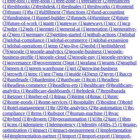
(
1
)
free-tool
(
1
)
free-tools
(
1
)
free-zone
(
1
)
freelancer
(
2
)
freelancers
(
1
)
freshbooks
(
2
)
freshdesk
(
1
)
freshsales
(
1
)
freshworks
(
1
)
frontend
(
3
)
fruugo
(
1
)
fta
(
1
)
fulfillment
(
7
)
functions
(
2
)
fund-accounting
(
2
)
fundraising
(
1
)
funnel-builder
(
2
)
funnels
(
4
)
furniture
(
2
)
future
(
3
)
future-of-work
(
1
)
gantt
(
1
)
gateway
(
1
)
gateways
(
1
)
gcc
(
1
)
gcp
(
2
)
gdpr
(
12
)
gds
(
1
)
gemini
(
1
)
general-ai
(
1
)
generation
(
1
)
generative-
ai
(
2
)
geo
(
1
)
germany
(
23
)
getting-started
(
1
)
github-actions
(
3
)
global
(
3
)
global-compliance
(
1
)
global-ecommerce
(
1
)
global-expansion
(
1
)
global-operations
(
1
)
gmp
(
2
)
go-live
(
2
)
gobd
(
1
)
gohighlevel
(
76
)
google
(
1
)
google-analytics
(
2
)
google-business
(
1
)
google-
business-profile
(
1
)
google-cloud
(
2
)
google-pay
(
1
)
google-reviews
(
1
)
governance
(
8
)
government
(
3
)
gpt
(
1
)
grafana
(
1
)
grants
(
2
)
graphql
(
3
)
green-it
(
1
)
green-warehouse
(
1
)
gri
(
2
)
growing-business
(
1
)
growth
(
1
)
grpc
(
1
)
gst
(
7
)
gta
(
1
)
guide
(
43
)
gxp
(
2
)
gym
(
1
)
haccp
(
2
)
handmade
(
3
)
hardening
(
2
)
hardware
(
1
)
hcm
(
1
)
headless
(
4
)
headless-commerce
(
3
)
headless-erp
(
1
)
healthcare
(
9
)
healthcare-
analytics
(
1
)
healthcare-dashboards
(
1
)
helpdesk
(
7
)
hepsiburada
(
1
)
hetzner
(
1
)
higher-ed
(
1
)
hipaa
(
5
)
hiring
(
4
)
hmac
(
1
)
hmrc
(
2
)
home-goods
(
1
)
home-services
(
1
)
hospitality
(
5
)
hosting
(
3
)
hotel
(
1
)
hotel-management
(
1
)
hr
(
20
)
hr-analytics
(
2
)
hr-automation
(
1
)
hr-
compliance
(
1
)
hrms
(
1
)
hubspot
(
7
)
human-machine
(
1
)
hvac
(
2
)
hybrid
(
1
)
hydrogen
(
3
)
hyperautomation
(
1
)
i18n
(
2
)
iam
(
1
)
ibm
(
1
)
icms
(
1
)
idempiere
(
1
)
idempotency
(
1
)
identity
(
4
)
ifrs-15
(
1
)
image-
optimization
(
1
)
impact
(
1
)
impact-measurement
(
1
)
implementation
(
44
)
implementation-partner
(
1
)
import
(
1
)
import-export
(
1
)
import-