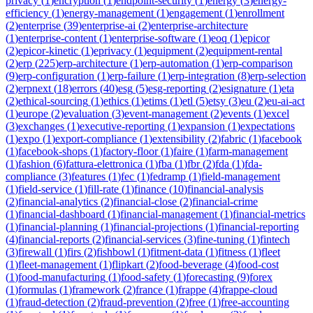
privacy
(
1
)
encryption
(
1
)
endpoint-security
(
1
)
energy
(
3
)
energy-
efficiency
(
1
)
energy-management
(
1
)
engagement
(
1
)
enrollment
(
2
)
enterprise
(
39
)
enterprise-ai
(
2
)
enterprise-architecture
(
1
)
enterprise-content
(
1
)
enterprise-software
(
1
)
eoq
(
1
)
epicor
(
2
)
epicor-kinetic
(
1
)
eprivacy
(
1
)
equipment
(
2
)
equipment-rental
(
2
)
erp
(
225
)
erp-architecture
(
1
)
erp-automation
(
1
)
erp-comparison
(
9
)
erp-configuration
(
1
)
erp-failure
(
1
)
erp-integration
(
8
)
erp-selection
(
2
)
erpnext
(
18
)
errors
(
40
)
esg
(
5
)
esg-reporting
(
2
)
esignature
(
1
)
eta
(
2
)
ethical-sourcing
(
1
)
ethics
(
1
)
etims
(
1
)
etl
(
5
)
etsy
(
3
)
eu
(
2
)
eu-ai-act
(
1
)
europe
(
2
)
evaluation
(
3
)
event-management
(
2
)
events
(
1
)
excel
(
3
)
exchanges
(
1
)
executive-reporting
(
1
)
expansion
(
1
)
expectations
(
1
)
expo
(
1
)
export-compliance
(
1
)
extensibility
(
2
)
fabric
(
1
)
facebook
(
1
)
facebook-shops
(
1
)
factory-floor
(
1
)
faire
(
1
)
farm-management
(
1
)
fashion
(
6
)
fattura-elettronica
(
1
)
fba
(
1
)
fbr
(
2
)
fda
(
1
)
fda-
compliance
(
3
)
features
(
1
)
fec
(
1
)
fedramp
(
1
)
field-management
(
1
)
field-service
(
1
)
fill-rate
(
1
)
finance
(
10
)
financial-analysis
(
2
)
financial-analytics
(
2
)
financial-close
(
2
)
financial-crime
(
1
)
financial-dashboard
(
1
)
financial-management
(
1
)
financial-metrics
(
1
)
financial-planning
(
1
)
financial-projections
(
1
)
financial-reporting
(
4
)
financial-reports
(
2
)
financial-services
(
3
)
fine-tuning
(
1
)
fintech
(
3
)
firewall
(
1
)
firs
(
2
)
fishbowl
(
1
)
fitment-data
(
1
)
fitness
(
1
)
fleet
(
1
)
fleet-management
(
1
)
flipkart
(
2
)
food-beverage
(
4
)
food-cost
(
1
)
food-manufacturing
(
1
)
food-safety
(
1
)
forecasting
(
9
)
forex
(
1
)
formulas
(
1
)
framework
(
2
)
france
(
1
)
frappe
(
4
)
frappe-cloud
(
1
)
fraud-detection
(
2
)
fraud-prevention
(
2
)
free
(
1
)
free-accounting