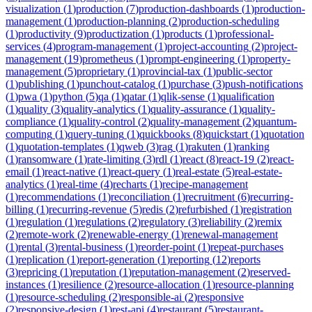
visualization
(
1
)
production
(
7
)
production-dashboards
(
1
)
production-
management
(
1
)
production-planning
(
2
)
production-scheduling
(
1
)
productivity
(
9
)
productization
(
1
)
products
(
1
)
professional-
services
(
4
)
program-management
(
1
)
project-accounting
(
2
)
project-
management
(
19
)
prometheus
(
1
)
prompt-engineering
(
1
)
property-
management
(
5
)
proprietary
(
1
)
provincial-tax
(
1
)
public-sector
(
1
)
publishing
(
1
)
punchout-catalog
(
1
)
purchase
(
3
)
push-notifications
(
1
)
pwa
(
1
)
python
(
5
)
qa
(
1
)
qatar
(
1
)
qlik-sense
(
1
)
qualification
(
1
)
quality
(
3
)
quality-analytics
(
1
)
quality-assurance
(
1
)
quality-
compliance
(
1
)
quality-control
(
2
)
quality-management
(
2
)
quantum-
computing
(
1
)
query-tuning
(
1
)
quickbooks
(
8
)
quickstart
(
1
)
quotation
(
1
)
quotation-templates
(
1
)
qweb
(
3
)
rag
(
1
)
rakuten
(
1
)
ranking
(
1
)
ransomware
(
1
)
rate-limiting
(
3
)
rdl
(
1
)
react
(
8
)
react-19
(
2
)
react-
email
(
1
)
react-native
(
1
)
react-query
(
1
)
real-estate
(
5
)
real-estate-
analytics
(
1
)
real-time
(
4
)
recharts
(
1
)
recipe-management
(
1
)
recommendations
(
1
)
reconciliation
(
1
)
recruitment
(
6
)
recurring-
billing
(
1
)
recurring-revenue
(
5
)
redis
(
2
)
refurbished
(
1
)
registration
(
1
)
regulation
(
1
)
regulations
(
2
)
regulatory
(
3
)
reliability
(
2
)
remix
(
2
)
remote-work
(
2
)
renewable-energy
(
1
)
renewal-management
(
1
)
rental
(
3
)
rental-business
(
1
)
reorder-point
(
1
)
repeat-purchases
(
1
)
replication
(
1
)
report-generation
(
1
)
reporting
(
12
)
reports
(
3
)
repricing
(
1
)
reputation
(
1
)
reputation-management
(
2
)
reserved-
instances
(
1
)
resilience
(
2
)
resource-allocation
(
1
)
resource-planning
(
1
)
resource-scheduling
(
2
)
responsible-ai
(
2
)
responsive
(
2
)
responsive-design
(
1
)
rest-api
(
4
)
restaurant
(
5
)
restaurant-