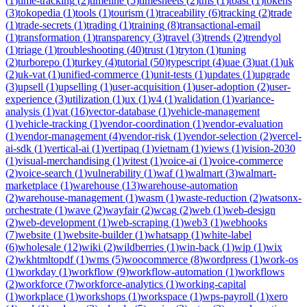
(
1
)
time-tracking
(
2
)
timeline
(
5
)
timesheets
(
2
)
tms
(
1
)
toast
(
1
)
tokens
(
3
)
tokopedia
(
1
)
tools
(
1
)
tourism
(
1
)
traceability
(
6
)
tracking
(
2
)
trade
(
1
)
trade-secrets
(
1
)
trading
(
1
)
training
(
8
)
transactional-email
(
1
)
transformation
(
1
)
transparency
(
3
)
travel
(
3
)
trends
(
2
)
trendyol
(
1
)
triage
(
1
)
troubleshooting
(
40
)
trust
(
1
)
tryton
(
1
)
tuning
(
2
)
turborepo
(
1
)
turkey
(
4
)
tutorial
(
50
)
typescript
(
4
)
uae
(
3
)
uat
(
1
)
uk
(
2
)
uk-vat
(
1
)
unified-commerce
(
1
)
unit-tests
(
1
)
updates
(
1
)
upgrade
(
3
)
upsell
(
1
)
upselling
(
1
)
user-acquisition
(
1
)
user-adoption
(
2
)
user-
experience
(
3
)
utilization
(
1
)
ux
(
1
)
v4
(
1
)
validation
(
1
)
variance-
analysis
(
1
)
vat
(
16
)
vector-database
(
1
)
vehicle-management
(
1
)
vehicle-tracking
(
1
)
vendor-coordination
(
1
)
vendor-evaluation
(
1
)
vendor-management
(
4
)
vendor-risk
(
1
)
vendor-selection
(
2
)
vercel-
ai-sdk
(
1
)
vertical-ai
(
1
)
vertipaq
(
1
)
vietnam
(
1
)
views
(
1
)
vision-2030
(
1
)
visual-merchandising
(
1
)
vitest
(
1
)
voice-ai
(
1
)
voice-commerce
(
2
)
voice-search
(
1
)
vulnerability
(
1
)
waf
(
1
)
walmart
(
3
)
walmart-
marketplace
(
1
)
warehouse
(
13
)
warehouse-automation
(
2
)
warehouse-management
(
1
)
wasm
(
1
)
waste-reduction
(
2
)
watsonx-
orchestrate
(
1
)
wave
(
2
)
wayfair
(
2
)
wcag
(
2
)
web
(
1
)
web-design
(
2
)
web-development
(
1
)
web-scraping
(
1
)
web3
(
1
)
webhooks
(
7
)
website
(
1
)
website-builder
(
1
)
whatsapp
(
1
)
white-label
(
6
)
wholesale
(
12
)
wiki
(
2
)
wildberries
(
1
)
win-back
(
1
)
wip
(
1
)
wix
(
2
)
wkhtmltopdf
(
1
)
wms
(
5
)
woocommerce
(
8
)
wordpress
(
1
)
work-os
(
1
)
workday
(
1
)
workflow
(
9
)
workflow-automation
(
1
)
workflows
(
2
)
workforce
(
7
)
workforce-analytics
(
1
)
working-capital
(
1
)
workplace
(
1
)
workshops
(
1
)
workspace
(
1
)
wps-payroll
(
1
)
xero