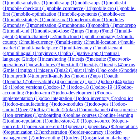
(
1
)
mobile-analytics
(
1
)
mobile-app
(
1
)
mobile-apps
(
1
)
mobile-bi
(
1
)
mobile-checkout
(
1
)
mobile-commerce
(
14
)
mobile-cro
(
1
)
mobile-
first
(
1
)
mobile-optimization
(
1
)
mobile-payments
(
1
)
mobile-seo
(
1
)
mobile-strategy
(
1
)
mobile-ux
(
1
)
modernization
(
1
)
modules
(
2
)
monday
(
3
)
monetization
(
2
)
monitoring
(
8
)
monolith
(
1
)
monorepo
(
2
)
month-end
(
1
)
month-end-close
(
2
)
mps
(
1
)
mrp
(
6
)
mtd
(
1
)
multi-
agent
(
5
)
multi-channel
(
13
)
multi-cloud
(
1
)
multi-company
(
3
)
multi-
country
(
2
)
multi-currency
(
6
)
multi-entity
(
2
)
multi-location
(
4
)
multi-
market
(
1
)
multi-marketplace
(
1
)
multi-tenancy
(
1
)
multi-tenant
(
4
)
multilingual
(
1
)
myinvois
(
1
)
n8n
(
1
)
native-app
(
1
)
natural-
language
(
2
)
ndpr
(
1
)
nearshoring
(
1
)
nestjs
(
5
)
netsuite
(
5
)
network-
operations
(
1
)
new-features
(
3
)
next-intl
(
1
)
next-js
(
1
)
nextjs
(
4
)
nexus
(
2
)
nfe
(
1
)
nginx
(
1
)
nigeria
(
3
)
nis2
(
1
)
nist
(
1
)
nlp
(
1
)
no-code
(
6
)
nodejs
(
1
)
nonprofit
(
4
)
nonprofit-analytics
(
1
)
noon
(
2
)
nps
(
1
)
oauth
(
1
)
oauth2
(
2
)
observability
(
4
)
occupancy
(
1
)
ocr
(
2
)
odoo
(
446
)
odoo
19
(
1
)
odoo versions
(
1
)
odoo-17
(
1
)
odoo-18
(
1
)
odoo-19
(
16
)
odoo-
accounting
(
6
)
odoo-crm
(
5
)
odoo-development
(
8
)
odoo-
implementation
(
1
)
odoo-integration
(
1
)
odoo-inventory
(
5
)
odoo-iot
(
1
)
odoo-manufacturing
(
4
)
odoo-modules
(
1
)
odoo-pos
(
1
)
odoo-
studio
(
1
)
oee
(
2
)
ofbiz
(
1
)
oidc
(
2
)
okrs
(
1
)
omnichannel
(
4
)
on-premise
(
1
)
on-premises
(
1
)
onboarding
(
6
)
online-courses
(
2
)
online-learning
(
2
)
online-reputation
(
1
)
online-store-2.0
(
1
)
open-source
(
6
)
open-
source-bi
(
1
)
open-source-erp
(
13
)
openai
(
1
)
openclaw
(
85
)
operations
(
6
)
optimization
(
21
)
orchestration
(
6
)
order-accuracy
(
1
)
order-
management
(
2
)
order-routing
(
1
)
orders
(
1
)
organizational-change