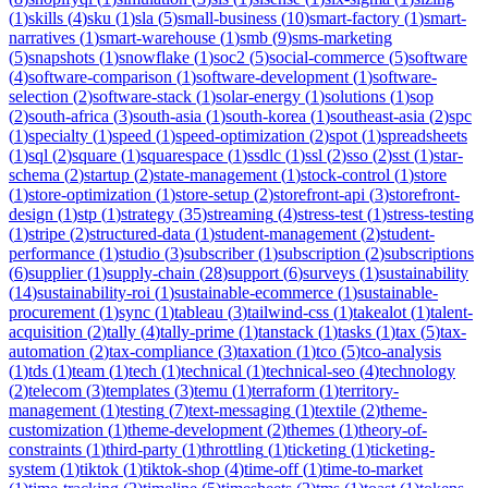
(
1
)
skills
(
4
)
sku
(
1
)
sla
(
5
)
small-business
(
10
)
smart-factory
(
1
)
smart-
narratives
(
1
)
smart-warehouse
(
1
)
smb
(
9
)
sms-marketing
(
5
)
snapshots
(
1
)
snowflake
(
1
)
soc2
(
5
)
social-commerce
(
5
)
software
(
4
)
software-comparison
(
1
)
software-development
(
1
)
software-
selection
(
2
)
software-stack
(
1
)
solar-energy
(
1
)
solutions
(
1
)
sop
(
2
)
south-africa
(
3
)
south-asia
(
1
)
south-korea
(
1
)
southeast-asia
(
2
)
spc
(
1
)
specialty
(
1
)
speed
(
1
)
speed-optimization
(
2
)
spot
(
1
)
spreadsheets
(
1
)
sql
(
2
)
square
(
1
)
squarespace
(
1
)
ssdlc
(
1
)
ssl
(
2
)
sso
(
2
)
sst
(
1
)
star-
schema
(
2
)
startup
(
2
)
state-management
(
1
)
stock-control
(
1
)
store
(
1
)
store-optimization
(
1
)
store-setup
(
2
)
storefront-api
(
3
)
storefront-
design
(
1
)
stp
(
1
)
strategy
(
35
)
streaming
(
4
)
stress-test
(
1
)
stress-testing
(
1
)
stripe
(
2
)
structured-data
(
1
)
student-management
(
2
)
student-
performance
(
1
)
studio
(
3
)
subscriber
(
1
)
subscription
(
2
)
subscriptions
(
6
)
supplier
(
1
)
supply-chain
(
28
)
support
(
6
)
surveys
(
1
)
sustainability
(
14
)
sustainability-roi
(
1
)
sustainable-ecommerce
(
1
)
sustainable-
procurement
(
1
)
sync
(
1
)
tableau
(
3
)
tailwind-css
(
1
)
takealot
(
1
)
talent-
acquisition
(
2
)
tally
(
4
)
tally-prime
(
1
)
tanstack
(
1
)
tasks
(
1
)
tax
(
5
)
tax-
automation
(
2
)
tax-compliance
(
3
)
taxation
(
1
)
tco
(
5
)
tco-analysis
(
1
)
tds
(
1
)
team
(
1
)
tech
(
1
)
technical
(
1
)
technical-seo
(
4
)
technology
(
2
)
telecom
(
3
)
templates
(
3
)
temu
(
1
)
terraform
(
1
)
territory-
management
(
1
)
testing
(
7
)
text-messaging
(
1
)
textile
(
2
)
theme-
customization
(
1
)
theme-development
(
2
)
themes
(
1
)
theory-of-
constraints
(
1
)
third-party
(
1
)
throttling
(
1
)
ticketing
(
1
)
ticketing-
system
(
1
)
tiktok
(
1
)
tiktok-shop
(
4
)
time-off
(
1
)
time-to-market