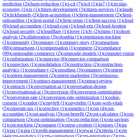
prediction
(
2
)
churn-reduction
(
1
)
ci-cd
(
7
)
cicd
(
1
)
cin7
(
1
)
circular-
economy
(
1
)
cis
(
1
)
citizen-development
(
3
)
citizen-services
(
1
)
claude
(
2
)
clickfunnels
(
2
)
client-acquisition
(
1
)
client-management
(
2
)
client-
onboarding
(
1
)
client-portal
(
2
)
client-setup
(
1
)
client-success
(
1
)
cloud
(
8
)
cloud-accounting
(
1
)
cloud-cost
(
1
)
cloud-erp
(
3
)
cloud-hosting
(
2
)
cloud-security
(
2
)
cloudflare
(
1
)
clover
(
1
)
clv
(
2
)
cmms
(
1
)
cohort-
analysis
(
2
)
collaboration
(
3
)
colombia
(
1
)
commission-tracking
(
1
)
community
(
3
)
company
(
1
)
company-story
(
1
)
comparison
(
88
)
comparisons
(
1
)
compensation
(
1
)
compiere
(
2
)
compliance
(
99
)
composable-commerce
(
2
)
composite-models
(
1
)
computer-vision
(
1
)
configuration
(
1
)
connector
(
8
)
connector-comparison
(
1
)
connectors
(
1
)
consolidation
(
3
)
construction
(
2
)
construction-
analytics
(
1
)
consultancy
(
2
)
consulting
(
3
)
containers
(
3
)
content
(
1
)
content-management
(
2
)
content-marketing
(
3
)
continuous-
improvement
(
1
)
contract-management
(
1
)
contract-review
(
1
)
contracts
(
3
)
conversation-ai
(
1
)
conversation-design
(
1
)
conversational-ai
(
3
)
conversion
(
8
)
conversion-optimization
(
7
)
conversion-rate
(
2
)
conversion-rate-optimization
(
1
)
cookie-
consent
(
1
)
copilot
(
1
)
copyleft
(
1
)
copyrights
(
1
)
core-web-vitals
(
5
)
corporate-tax
(
1
)
corrective
(
1
)
cosmetics
(
1
)
cost
(
4
)
cost-
accounting
(
1
)
cost-analysis
(
3
)
cost-benefit
(
2
)
cost-calculator
(
1
)
cost-
comparison
(
2
)
cost-optimization
(
5
)
cost-reduction
(
1
)
cost-savings
(
1
)
cost-tracking
(
2
)
coupang
(
1
)
course-creation
(
1
)
courses
(
3
)
cpa
(
1
)
cpq
(
1
)
cpra
(
1
)
credit-management
(
1
)
crewai
(
2
)
criteria
(
1
)
crm
(
44
)
crm-analytics
(
1
)
crm-comparison
(
5
)
crm-integration
(
2
)
crm-