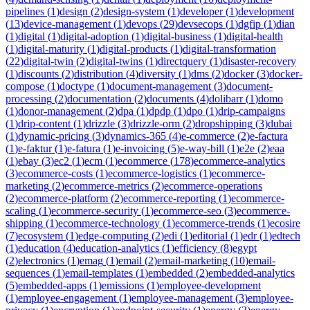
pipelines
(
1
)
design
(
2
)
design-system
(
1
)
developer
(
1
)
development
(
13
)
device-management
(
1
)
devops
(
29
)
devsecops
(
1
)
dgfip
(
1
)
dian
(
1
)
digital
(
1
)
digital-adoption
(
1
)
digital-business
(
1
)
digital-health
(
1
)
digital-maturity
(
1
)
digital-products
(
1
)
digital-transformation
(
22
)
digital-twin
(
2
)
digital-twins
(
1
)
directquery
(
1
)
disaster-recovery
(
1
)
discounts
(
2
)
distribution
(
4
)
diversity
(
1
)
dms
(
2
)
docker
(
3
)
docker-
compose
(
1
)
doctype
(
1
)
document-management
(
3
)
document-
processing
(
2
)
documentation
(
2
)
documents
(
4
)
dolibarr
(
1
)
domo
(
1
)
donor-management
(
2
)
dpa
(
1
)
dpdp
(
1
)
dpo
(
1
)
drip-campaigns
(
1
)
drip-content
(
1
)
drizzle
(
3
)
drizzle-orm
(
2
)
dropshipping
(
3
)
dubai
(
1
)
dynamic-pricing
(
3
)
dynamics-365
(
4
)
e-commerce
(
2
)
e-factura
(
1
)
e-faktur
(
1
)
e-fatura
(
1
)
e-invoicing
(
5
)
e-way-bill
(
1
)
e2e
(
2
)
eaa
(
1
)
ebay
(
3
)
ec2
(
1
)
ecm
(
1
)
ecommerce
(
178
)
ecommerce-analytics
(
3
)
ecommerce-costs
(
1
)
ecommerce-logistics
(
1
)
ecommerce-
marketing
(
2
)
ecommerce-metrics
(
2
)
ecommerce-operations
(
2
)
ecommerce-platform
(
2
)
ecommerce-reporting
(
1
)
ecommerce-
scaling
(
1
)
ecommerce-security
(
1
)
ecommerce-seo
(
3
)
ecommerce-
shipping
(
1
)
ecommerce-technology
(
1
)
ecommerce-trends
(
1
)
ecosire
(
7
)
ecosystem
(
1
)
edge-computing
(
2
)
edi
(
1
)
editorial
(
1
)
edr
(
1
)
edtech
(
1
)
education
(
4
)
education-analytics
(
1
)
efficiency
(
8
)
egypt
(
2
)
electronics
(
1
)
emag
(
1
)
email
(
2
)
email-marketing
(
10
)
email-
sequences
(
1
)
email-templates
(
1
)
embedded
(
2
)
embedded-analytics
(
5
)
embedded-apps
(
1
)
emissions
(
1
)
employee-development
(
1
)
employee-engagement
(
1
)
employee-management
(
3
)
employee-