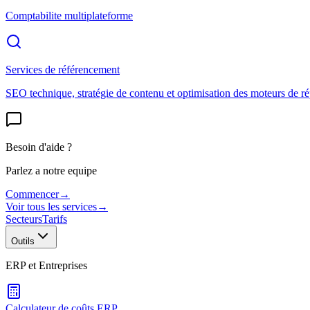
Comptabilite multiplateforme
Services de référencement
SEO technique, stratégie de contenu et optimisation des moteurs de r
Besoin d'aide ?
Parlez a notre equipe
Commencer
→
Voir tous les services
→
Secteurs
Tarifs
Outils
ERP et Entreprises
Calculateur de coûts ERP