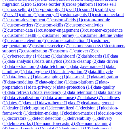
migration
(
2
)
cro
(
2
)
cross-border
(
8
)
cross-platform
(
1
)
cross-sell
(
1
)
cross-selling
(
1
)
cryptography
(
1
)
csat
(
1
)
cspm
(
1
)
csrd
(
3
)
css
(
2
)
csv
(
1
)
culture
(
1
)
currency
(
1
)
custom-agents
(
1
)
custom-checkout
(
1
)
custom-development
(
1
)
custom-fields
(
1
)
custom-module
(
1
)
custom-orders
(
2
)
custom-skills
(
2
)
customer-analytics
(
2
)
customer-data
(
1
)
customer-engagement
(
3
)
customer-experience
(
5
)
customer-health
(
1
)
customer-journey
(
1
)
customer-lifetime-value
(
3
)
customer-retention
(
5
)
customer-satisfaction
(
1
)
customer-
segmentation
(
2
)
customer-service
(
7
)
customer-success
(
5
)
customer-
support
(
7
)
customization
(
5
)
customs
(
1
)
cutover
(
2
)
cx
(
1
)
cybersecurity
(
14
)
daraz
(
1
)
dashboard
(
2
)
dashboards
(
16
)
data
(
5
)
data-analysis
(
3
)
data-analytics
(
3
)
data-cleanup
(
2
)
data-driven
(
3
)
data-extraction
(
2
)
data-fetching
(
1
)
data-governance
(
1
)
data-
handling
(
1
)
data-hygiene
(
1
)
data-integration
(
2
)
data-lifecycle
(
1
)
data-literacy
(
1
)
data-mapping
(
1
)
data-mesh
(
1
)
data-migration
(
8
)
data-modeling
(
5
)
data-pipeline
(
1
)
data-platform
(
2
)
data-
preparation
(
1
)
data-privacy
(
4
)
data-protection
(
14
)
data-quality
(
4
)
data-refresh
(
2
)
data-residency
(
2
)
data-retention
(
1
)
data-transfer
(
4
)
data-visualization
(
5
)
data-warehouse
(
2
)
database
(
7
)
dataflows
(
1
)
datev
(
1
)
dawn
(
1
)
dawn-theme
(
1
)
dax
(
7
)
deal-management
(
1
)
dealer
(
1
)
debugging
(
1
)
decentralized
(
1
)
decision
(
1
)
decision-
framework
(
1
)
decision-making
(
1
)
decision-matrix
(
1
)
decision-tree
(
1
)
decorators
(
1
)
defect-detection
(
1
)
deliverability
(
1
)
delivery
(
1
)
delmiaworks
(
1
)
demand-forecasting
(
3
)
demand-planning
(
4
)
demand-sensing
(
1
)
dental
(
1
)
deployment
(
10
)
deployment-