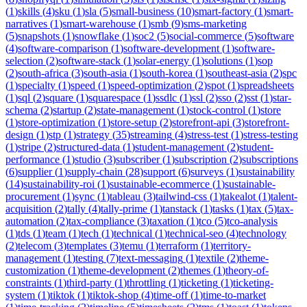
(
1
)
skills
(
4
)
sku
(
1
)
sla
(
5
)
small-business
(
10
)
smart-factory
(
1
)
smart-
narratives
(
1
)
smart-warehouse
(
1
)
smb
(
9
)
sms-marketing
(
5
)
snapshots
(
1
)
snowflake
(
1
)
soc2
(
5
)
social-commerce
(
5
)
software
(
4
)
software-comparison
(
1
)
software-development
(
1
)
software-
selection
(
2
)
software-stack
(
1
)
solar-energy
(
1
)
solutions
(
1
)
sop
(
2
)
south-africa
(
3
)
south-asia
(
1
)
south-korea
(
1
)
southeast-asia
(
2
)
spc
(
1
)
specialty
(
1
)
speed
(
1
)
speed-optimization
(
2
)
spot
(
1
)
spreadsheets
(
1
)
sql
(
2
)
square
(
1
)
squarespace
(
1
)
ssdlc
(
1
)
ssl
(
2
)
sso
(
2
)
sst
(
1
)
star-
schema
(
2
)
startup
(
2
)
state-management
(
1
)
stock-control
(
1
)
store
(
1
)
store-optimization
(
1
)
store-setup
(
2
)
storefront-api
(
3
)
storefront-
design
(
1
)
stp
(
1
)
strategy
(
35
)
streaming
(
4
)
stress-test
(
1
)
stress-testing
(
1
)
stripe
(
2
)
structured-data
(
1
)
student-management
(
2
)
student-
performance
(
1
)
studio
(
3
)
subscriber
(
1
)
subscription
(
2
)
subscriptions
(
6
)
supplier
(
1
)
supply-chain
(
28
)
support
(
6
)
surveys
(
1
)
sustainability
(
14
)
sustainability-roi
(
1
)
sustainable-ecommerce
(
1
)
sustainable-
procurement
(
1
)
sync
(
1
)
tableau
(
3
)
tailwind-css
(
1
)
takealot
(
1
)
talent-
acquisition
(
2
)
tally
(
4
)
tally-prime
(
1
)
tanstack
(
1
)
tasks
(
1
)
tax
(
5
)
tax-
automation
(
2
)
tax-compliance
(
3
)
taxation
(
1
)
tco
(
5
)
tco-analysis
(
1
)
tds
(
1
)
team
(
1
)
tech
(
1
)
technical
(
1
)
technical-seo
(
4
)
technology
(
2
)
telecom
(
3
)
templates
(
3
)
temu
(
1
)
terraform
(
1
)
territory-
management
(
1
)
testing
(
7
)
text-messaging
(
1
)
textile
(
2
)
theme-
customization
(
1
)
theme-development
(
2
)
themes
(
1
)
theory-of-
constraints
(
1
)
third-party
(
1
)
throttling
(
1
)
ticketing
(
1
)
ticketing-
system
(
1
)
tiktok
(
1
)
tiktok-shop
(
4
)
time-off
(
1
)
time-to-market