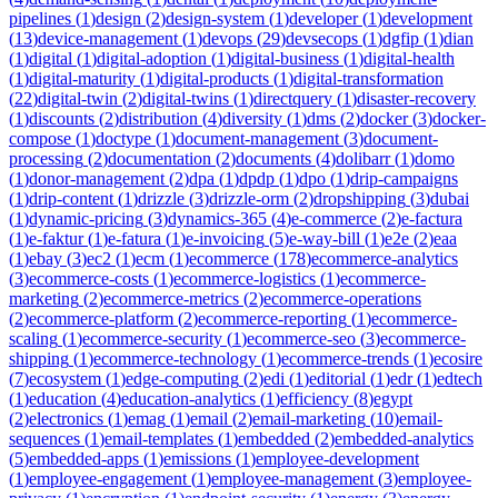
pipelines
(
1
)
design
(
2
)
design-system
(
1
)
developer
(
1
)
development
(
13
)
device-management
(
1
)
devops
(
29
)
devsecops
(
1
)
dgfip
(
1
)
dian
(
1
)
digital
(
1
)
digital-adoption
(
1
)
digital-business
(
1
)
digital-health
(
1
)
digital-maturity
(
1
)
digital-products
(
1
)
digital-transformation
(
22
)
digital-twin
(
2
)
digital-twins
(
1
)
directquery
(
1
)
disaster-recovery
(
1
)
discounts
(
2
)
distribution
(
4
)
diversity
(
1
)
dms
(
2
)
docker
(
3
)
docker-
compose
(
1
)
doctype
(
1
)
document-management
(
3
)
document-
processing
(
2
)
documentation
(
2
)
documents
(
4
)
dolibarr
(
1
)
domo
(
1
)
donor-management
(
2
)
dpa
(
1
)
dpdp
(
1
)
dpo
(
1
)
drip-campaigns
(
1
)
drip-content
(
1
)
drizzle
(
3
)
drizzle-orm
(
2
)
dropshipping
(
3
)
dubai
(
1
)
dynamic-pricing
(
3
)
dynamics-365
(
4
)
e-commerce
(
2
)
e-factura
(
1
)
e-faktur
(
1
)
e-fatura
(
1
)
e-invoicing
(
5
)
e-way-bill
(
1
)
e2e
(
2
)
eaa
(
1
)
ebay
(
3
)
ec2
(
1
)
ecm
(
1
)
ecommerce
(
178
)
ecommerce-analytics
(
3
)
ecommerce-costs
(
1
)
ecommerce-logistics
(
1
)
ecommerce-
marketing
(
2
)
ecommerce-metrics
(
2
)
ecommerce-operations
(
2
)
ecommerce-platform
(
2
)
ecommerce-reporting
(
1
)
ecommerce-
scaling
(
1
)
ecommerce-security
(
1
)
ecommerce-seo
(
3
)
ecommerce-
shipping
(
1
)
ecommerce-technology
(
1
)
ecommerce-trends
(
1
)
ecosire
(
7
)
ecosystem
(
1
)
edge-computing
(
2
)
edi
(
1
)
editorial
(
1
)
edr
(
1
)
edtech
(
1
)
education
(
4
)
education-analytics
(
1
)
efficiency
(
8
)
egypt
(
2
)
electronics
(
1
)
emag
(
1
)
email
(
2
)
email-marketing
(
10
)
email-
sequences
(
1
)
email-templates
(
1
)
embedded
(
2
)
embedded-analytics
(
5
)
embedded-apps
(
1
)
emissions
(
1
)
employee-development
(
1
)
employee-engagement
(
1
)
employee-management
(
3
)
employee-