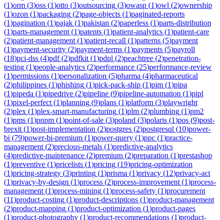
(
1
)
orm
(
3
)
oss
(
1
)
otto
(
3
)
outsourcing
(
3
)
owasp
(
1
)
owl
(
2
)
ownership
(
1
)
ozon
(
1
)
packaging
(
2
)
page-objects
(
1
)
paginated-reports
(
1
)
pagination
(
1
)
pajak
(
1
)
pakistan
(
2
)
paperless
(
1
)
parts-distribution
(
1
)
parts-management
(
1
)
patents
(
1
)
patient-analytics
(
1
)
patient-care
(
2
)
patient-management
(
1
)
patient-recall
(
1
)
patterns
(
5
)
payment
(
1
)
payment-security
(
2
)
payment-terms
(
1
)
payments
(
5
)
payroll
(
18
)
pci-dss
(
4
)
pdf
(
2
)
pdfkit
(
1
)
pdpl
(
2
)
peachtree
(
2
)
penetration-
testing
(
1
)
people-analytics
(
2
)
performance
(
25
)
performance-review
(
1
)
permissions
(
1
)
personalization
(
5
)
pharma
(
4
)
pharmaceutical
(
2
)
philippines
(
1
)
phishing
(
1
)
pick-pack-ship
(
1
)
pim
(
1
)
pipa
(
1
)
pipeda
(
1
)
pipedrive
(
2
)
pipeline
(
9
)
pipeline-automation
(
1
)
pipl
(
1
)
pixel-perfect
(
1
)
planning
(
9
)
plans
(
1
)
platform
(
3
)
playwright
(
2
)
plex
(
1
)
plex-smart-manufacturing
(
1
)
plm
(
2
)
plumbing
(
1
)
pm2
(
1
)
pms
(
1
)
pnpm
(
1
)
point-of-sale
(
3
)
poland
(
3
)
polaris
(
1
)
pos
(
9
)
post-
brexit
(
1
)
post-implementation
(
2
)
postgres
(
2
)
postgresql
(
10
)
power-
bi
(
79
)
power-bi-premium
(
1
)
power-query
(
1
)
ppc
(
1
)
practice-
management
(
2
)
precious-metals
(
1
)
predictive-analytics
(
4
)
predictive-maintenance
(
2
)
premium
(
2
)
preparation
(
1
)
prestashop
(
1
)
preventive
(
1
)
pricelists
(
1
)
pricing
(
19
)
pricing-optimization
(
1
)
pricing-strategy
(
3
)
printing
(
1
)
prisma
(
1
)
privacy
(
12
)
privacy-act
(
1
)
privacy-by-design
(
1
)
process
(
2
)
process-improvement
(
1
)
process-
management
(
1
)
process-mining
(
1
)
process-safety
(
1
)
procurement
(
11
)
product-costing
(
1
)
product-descriptions
(
1
)
product-management
(
2
)
product-mapping
(
1
)
product-optimization
(
1
)
product-pages
(
1
)
product-photography
(
1
)
product-recommendations
(
1
)
product-