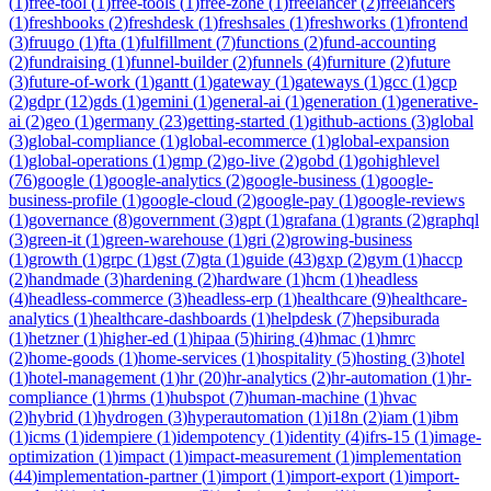
(
1
)
free-tool
(
1
)
free-tools
(
1
)
free-zone
(
1
)
freelancer
(
2
)
freelancers
(
1
)
freshbooks
(
2
)
freshdesk
(
1
)
freshsales
(
1
)
freshworks
(
1
)
frontend
(
3
)
fruugo
(
1
)
fta
(
1
)
fulfillment
(
7
)
functions
(
2
)
fund-accounting
(
2
)
fundraising
(
1
)
funnel-builder
(
2
)
funnels
(
4
)
furniture
(
2
)
future
(
3
)
future-of-work
(
1
)
gantt
(
1
)
gateway
(
1
)
gateways
(
1
)
gcc
(
1
)
gcp
(
2
)
gdpr
(
12
)
gds
(
1
)
gemini
(
1
)
general-ai
(
1
)
generation
(
1
)
generative-
ai
(
2
)
geo
(
1
)
germany
(
23
)
getting-started
(
1
)
github-actions
(
3
)
global
(
3
)
global-compliance
(
1
)
global-ecommerce
(
1
)
global-expansion
(
1
)
global-operations
(
1
)
gmp
(
2
)
go-live
(
2
)
gobd
(
1
)
gohighlevel
(
76
)
google
(
1
)
google-analytics
(
2
)
google-business
(
1
)
google-
business-profile
(
1
)
google-cloud
(
2
)
google-pay
(
1
)
google-reviews
(
1
)
governance
(
8
)
government
(
3
)
gpt
(
1
)
grafana
(
1
)
grants
(
2
)
graphql
(
3
)
green-it
(
1
)
green-warehouse
(
1
)
gri
(
2
)
growing-business
(
1
)
growth
(
1
)
grpc
(
1
)
gst
(
7
)
gta
(
1
)
guide
(
43
)
gxp
(
2
)
gym
(
1
)
haccp
(
2
)
handmade
(
3
)
hardening
(
2
)
hardware
(
1
)
hcm
(
1
)
headless
(
4
)
headless-commerce
(
3
)
headless-erp
(
1
)
healthcare
(
9
)
healthcare-
analytics
(
1
)
healthcare-dashboards
(
1
)
helpdesk
(
7
)
hepsiburada
(
1
)
hetzner
(
1
)
higher-ed
(
1
)
hipaa
(
5
)
hiring
(
4
)
hmac
(
1
)
hmrc
(
2
)
home-goods
(
1
)
home-services
(
1
)
hospitality
(
5
)
hosting
(
3
)
hotel
(
1
)
hotel-management
(
1
)
hr
(
20
)
hr-analytics
(
2
)
hr-automation
(
1
)
hr-
compliance
(
1
)
hrms
(
1
)
hubspot
(
7
)
human-machine
(
1
)
hvac
(
2
)
hybrid
(
1
)
hydrogen
(
3
)
hyperautomation
(
1
)
i18n
(
2
)
iam
(
1
)
ibm
(
1
)
icms
(
1
)
idempiere
(
1
)
idempotency
(
1
)
identity
(
4
)
ifrs-15
(
1
)
image-
optimization
(
1
)
impact
(
1
)
impact-measurement
(
1
)
implementation
(
44
)
implementation-partner
(
1
)
import
(
1
)
import-export
(
1
)
import-