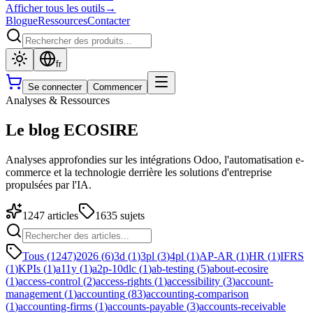
Afficher tous les outils
→
Blogue
Ressources
Contacter
fr
Se connecter
Commencer
Analyses & Ressources
Le blog ECOSIRE
Analyses approfondies sur les intégrations Odoo, l'automatisation e-
commerce et la technologie derrière les solutions d'entreprise
propulsées par l'IA.
1247
articles
1635
sujets
Tous (1247)
2026
(
6
)
3d
(
1
)
3pl
(
3
)
4pl
(
1
)
AP-AR
(
1
)
HR
(
1
)
IFRS
(
1
)
KPIs
(
1
)
a11y
(
1
)
a2p-10dlc
(
1
)
ab-testing
(
5
)
about-ecosire
(
1
)
access-control
(
2
)
access-rights
(
1
)
accessibility
(
3
)
account-
management
(
1
)
accounting
(
83
)
accounting-comparison
(
1
)
accounting-firms
(
1
)
accounts-payable
(
3
)
accounts-receivable