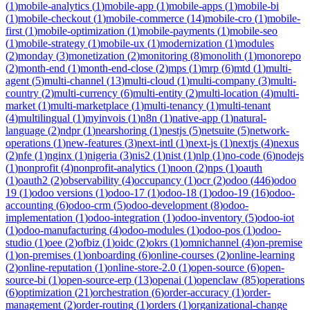
(
1
)
mobile-analytics
(
1
)
mobile-app
(
1
)
mobile-apps
(
1
)
mobile-bi
(
1
)
mobile-checkout
(
1
)
mobile-commerce
(
14
)
mobile-cro
(
1
)
mobile-
first
(
1
)
mobile-optimization
(
1
)
mobile-payments
(
1
)
mobile-seo
(
1
)
mobile-strategy
(
1
)
mobile-ux
(
1
)
modernization
(
1
)
modules
(
2
)
monday
(
3
)
monetization
(
2
)
monitoring
(
8
)
monolith
(
1
)
monorepo
(
2
)
month-end
(
1
)
month-end-close
(
2
)
mps
(
1
)
mrp
(
6
)
mtd
(
1
)
multi-
agent
(
5
)
multi-channel
(
13
)
multi-cloud
(
1
)
multi-company
(
3
)
multi-
country
(
2
)
multi-currency
(
6
)
multi-entity
(
2
)
multi-location
(
4
)
multi-
market
(
1
)
multi-marketplace
(
1
)
multi-tenancy
(
1
)
multi-tenant
(
4
)
multilingual
(
1
)
myinvois
(
1
)
n8n
(
1
)
native-app
(
1
)
natural-
language
(
2
)
ndpr
(
1
)
nearshoring
(
1
)
nestjs
(
5
)
netsuite
(
5
)
network-
operations
(
1
)
new-features
(
3
)
next-intl
(
1
)
next-js
(
1
)
nextjs
(
4
)
nexus
(
2
)
nfe
(
1
)
nginx
(
1
)
nigeria
(
3
)
nis2
(
1
)
nist
(
1
)
nlp
(
1
)
no-code
(
6
)
nodejs
(
1
)
nonprofit
(
4
)
nonprofit-analytics
(
1
)
noon
(
2
)
nps
(
1
)
oauth
(
1
)
oauth2
(
2
)
observability
(
4
)
occupancy
(
1
)
ocr
(
2
)
odoo
(
446
)
odoo
19
(
1
)
odoo versions
(
1
)
odoo-17
(
1
)
odoo-18
(
1
)
odoo-19
(
16
)
odoo-
accounting
(
6
)
odoo-crm
(
5
)
odoo-development
(
8
)
odoo-
implementation
(
1
)
odoo-integration
(
1
)
odoo-inventory
(
5
)
odoo-iot
(
1
)
odoo-manufacturing
(
4
)
odoo-modules
(
1
)
odoo-pos
(
1
)
odoo-
studio
(
1
)
oee
(
2
)
ofbiz
(
1
)
oidc
(
2
)
okrs
(
1
)
omnichannel
(
4
)
on-premise
(
1
)
on-premises
(
1
)
onboarding
(
6
)
online-courses
(
2
)
online-learning
(
2
)
online-reputation
(
1
)
online-store-2.0
(
1
)
open-source
(
6
)
open-
source-bi
(
1
)
open-source-erp
(
13
)
openai
(
1
)
openclaw
(
85
)
operations
(
6
)
optimization
(
21
)
orchestration
(
6
)
order-accuracy
(
1
)
order-
management
(
2
)
order-routing
(
1
)
orders
(
1
)
organizational-change