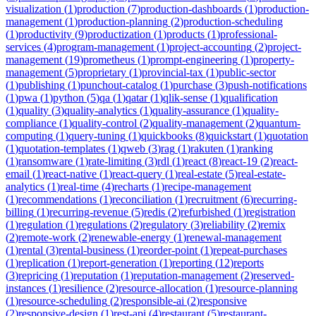
visualization
(
1
)
production
(
7
)
production-dashboards
(
1
)
production-
management
(
1
)
production-planning
(
2
)
production-scheduling
(
1
)
productivity
(
9
)
productization
(
1
)
products
(
1
)
professional-
services
(
4
)
program-management
(
1
)
project-accounting
(
2
)
project-
management
(
19
)
prometheus
(
1
)
prompt-engineering
(
1
)
property-
management
(
5
)
proprietary
(
1
)
provincial-tax
(
1
)
public-sector
(
1
)
publishing
(
1
)
punchout-catalog
(
1
)
purchase
(
3
)
push-notifications
(
1
)
pwa
(
1
)
python
(
5
)
qa
(
1
)
qatar
(
1
)
qlik-sense
(
1
)
qualification
(
1
)
quality
(
3
)
quality-analytics
(
1
)
quality-assurance
(
1
)
quality-
compliance
(
1
)
quality-control
(
2
)
quality-management
(
2
)
quantum-
computing
(
1
)
query-tuning
(
1
)
quickbooks
(
8
)
quickstart
(
1
)
quotation
(
1
)
quotation-templates
(
1
)
qweb
(
3
)
rag
(
1
)
rakuten
(
1
)
ranking
(
1
)
ransomware
(
1
)
rate-limiting
(
3
)
rdl
(
1
)
react
(
8
)
react-19
(
2
)
react-
email
(
1
)
react-native
(
1
)
react-query
(
1
)
real-estate
(
5
)
real-estate-
analytics
(
1
)
real-time
(
4
)
recharts
(
1
)
recipe-management
(
1
)
recommendations
(
1
)
reconciliation
(
1
)
recruitment
(
6
)
recurring-
billing
(
1
)
recurring-revenue
(
5
)
redis
(
2
)
refurbished
(
1
)
registration
(
1
)
regulation
(
1
)
regulations
(
2
)
regulatory
(
3
)
reliability
(
2
)
remix
(
2
)
remote-work
(
2
)
renewable-energy
(
1
)
renewal-management
(
1
)
rental
(
3
)
rental-business
(
1
)
reorder-point
(
1
)
repeat-purchases
(
1
)
replication
(
1
)
report-generation
(
1
)
reporting
(
12
)
reports
(
3
)
repricing
(
1
)
reputation
(
1
)
reputation-management
(
2
)
reserved-
instances
(
1
)
resilience
(
2
)
resource-allocation
(
1
)
resource-planning
(
1
)
resource-scheduling
(
2
)
responsible-ai
(
2
)
responsive
(
2
)
responsive-design
(
1
)
rest-api
(
4
)
restaurant
(
5
)
restaurant-