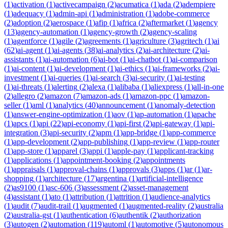
(
1
)
activation
(
1
)
activecampaign
(
2
)
acumatica
(
1
)
ada
(
2
)
adempiere
(
1
)
adequacy
(
1
)
admin-api
(
1
)
administration
(
1
)
adobe-commerce
(
2
)
adoption
(
2
)
aerospace
(
1
)
afip
(
1
)
africa
(
2
)
aftermarket
(
1
)
agency
(
13
)
agency-automation
(
1
)
agency-growth
(
2
)
agency-scaling
(
1
)
agentforce
(
1
)
agile
(
2
)
agreements
(
1
)
agriculture
(
3
)
agritech
(
1
)
ai
(
62
)
ai-agent
(
1
)
ai-agents
(
38
)
ai-analytics
(
2
)
ai-architecture
(
2
)
ai-
assistants
(
1
)
ai-automation
(
6
)
ai-bot
(
1
)
ai-chatbot
(
1
)
ai-comparison
(
1
)
ai-content
(
1
)
ai-development
(
1
)
ai-ethics
(
1
)
ai-frameworks
(
2
)
ai-
investment
(
1
)
ai-queries
(
1
)
ai-search
(
3
)
ai-security
(
1
)
ai-testing
(
1
)
ai-threats
(
1
)
alerting
(
2
)
alexa
(
1
)
alibaba
(
1
)
aliexpress
(
1
)
all-in-one
(
2
)
allegro
(
2
)
amazon
(
7
)
amazon-ads
(
1
)
amazon-ppc
(
1
)
amazon-
seller
(
1
)
aml
(
1
)
analytics
(
40
)
announcement
(
1
)
anomaly-detection
(
1
)
answer-engine-optimization
(
1
)
aov
(
1
)
ap-automation
(
1
)
apache
(
1
)
apcs
(
1
)
api
(
22
)
api-economy
(
1
)
api-first
(
2
)
api-gateway
(
1
)
api-
integration
(
3
)
api-security
(
2
)
apm
(
1
)
app-bridge
(
1
)
app-commerce
(
1
)
app-development
(
2
)
app-publishing
(
1
)
app-review
(
1
)
app-router
(
1
)
app-store
(
1
)
apparel
(
3
)
appi
(
1
)
apple-pay
(
1
)
applicant-tracking
(
1
)
applications
(
1
)
appointment-booking
(
2
)
appointments
(
1
)
appraisals
(
1
)
approval-chains
(
1
)
approvals
(
3
)
apps
(
1
)
ar
(
1
)
ar-
shopping
(
1
)
architecture
(
17
)
argentina
(
1
)
artificial-intelligence
(
2
)
as9100
(
1
)
asc-606
(
3
)
assessment
(
2
)
asset-management
(
4
)
assistant
(
1
)
ato
(
1
)
attribution
(
1
)
attrition
(
1
)
audience-analytics
(
1
)
audit
(
7
)
audit-trail
(
1
)
augmented
(
1
)
augmented-reality
(
2
)
australia
(
2
)
australia-gst
(
1
)
authentication
(
6
)
authentik
(
2
)
authorization
(
3
)
autogen
(
2
)
automation
(
119
)
automl
(
1
)
automotive
(
5
)
autonomous