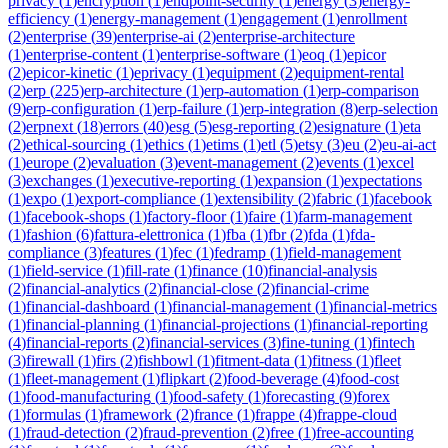
privacy
(
1
)
encryption
(
1
)
endpoint-security
(
1
)
energy
(
3
)
energy-
efficiency
(
1
)
energy-management
(
1
)
engagement
(
1
)
enrollment
(
2
)
enterprise
(
39
)
enterprise-ai
(
2
)
enterprise-architecture
(
1
)
enterprise-content
(
1
)
enterprise-software
(
1
)
eoq
(
1
)
epicor
(
2
)
epicor-kinetic
(
1
)
eprivacy
(
1
)
equipment
(
2
)
equipment-rental
(
2
)
erp
(
225
)
erp-architecture
(
1
)
erp-automation
(
1
)
erp-comparison
(
9
)
erp-configuration
(
1
)
erp-failure
(
1
)
erp-integration
(
8
)
erp-selection
(
2
)
erpnext
(
18
)
errors
(
40
)
esg
(
5
)
esg-reporting
(
2
)
esignature
(
1
)
eta
(
2
)
ethical-sourcing
(
1
)
ethics
(
1
)
etims
(
1
)
etl
(
5
)
etsy
(
3
)
eu
(
2
)
eu-ai-act
(
1
)
europe
(
2
)
evaluation
(
3
)
event-management
(
2
)
events
(
1
)
excel
(
3
)
exchanges
(
1
)
executive-reporting
(
1
)
expansion
(
1
)
expectations
(
1
)
expo
(
1
)
export-compliance
(
1
)
extensibility
(
2
)
fabric
(
1
)
facebook
(
1
)
facebook-shops
(
1
)
factory-floor
(
1
)
faire
(
1
)
farm-management
(
1
)
fashion
(
6
)
fattura-elettronica
(
1
)
fba
(
1
)
fbr
(
2
)
fda
(
1
)
fda-
compliance
(
3
)
features
(
1
)
fec
(
1
)
fedramp
(
1
)
field-management
(
1
)
field-service
(
1
)
fill-rate
(
1
)
finance
(
10
)
financial-analysis
(
2
)
financial-analytics
(
2
)
financial-close
(
2
)
financial-crime
(
1
)
financial-dashboard
(
1
)
financial-management
(
1
)
financial-metrics
(
1
)
financial-planning
(
1
)
financial-projections
(
1
)
financial-reporting
(
4
)
financial-reports
(
2
)
financial-services
(
3
)
fine-tuning
(
1
)
fintech
(
3
)
firewall
(
1
)
firs
(
2
)
fishbowl
(
1
)
fitment-data
(
1
)
fitness
(
1
)
fleet
(
1
)
fleet-management
(
1
)
flipkart
(
2
)
food-beverage
(
4
)
food-cost
(
1
)
food-manufacturing
(
1
)
food-safety
(
1
)
forecasting
(
9
)
forex
(
1
)
formulas
(
1
)
framework
(
2
)
france
(
1
)
frappe
(
4
)
frappe-cloud
(
1
)
fraud-detection
(
2
)
fraud-prevention
(
2
)
free
(
1
)
free-accounting