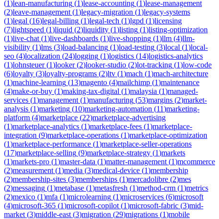
(
1
)
lean-manufacturing
(
1
)
lease-accounting
(
1
)
lease-management
(
2
)
leave-management
(
1
)
legacy-migration
(
1
)
legacy-systems
(
1
)
legal
(
16
)
legal-billing
(
1
)
legal-tech
(
1
)
lgpd
(
1
)
licensing
(
7
)
lightspeed
(
1
)
liquid
(
2
)
liquidity
(
1
)
listing
(
1
)
listing-optimization
(
1
)
live-chat
(
1
)
live-dashboards
(
1
)
live-shopping
(
1
)
llm
(
4
)
llm-
visibility
(
1
)
lms
(
3
)
load-balancing
(
1
)
load-testing
(
3
)
local
(
1
)
local-
seo
(
4
)
localization
(
24
)
logging
(
1
)
logistics
(
14
)
logistics-analytics
(
1
)
lohnsteuer
(
1
)
looker
(
2
)
looker-studio
(
2
)
lot-tracking
(
1
)
low-code
(
6
)
loyalty
(
3
)
loyalty-programs
(
2
)
ltv
(
1
)
mach
(
1
)
mach-architecture
(
1
)
machine-learning
(
13
)
magento
(
4
)
mailchimp
(
1
)
maintenance
(
4
)
make-or-buy
(
1
)
making-tax-digital
(
1
)
malaysia
(
1
)
managed-
services
(
1
)
management
(
1
)
manufacturing
(
53
)
margins
(
2
)
market-
analysis
(
1
)
marketing
(
10
)
marketing-automation
(
11
)
marketing-
platform
(
4
)
marketplace
(
22
)
marketplace-advertising
(
1
)
marketplace-analytics
(
1
)
marketplace-fees
(
1
)
marketplace-
integration
(
9
)
marketplace-operations
(
1
)
marketplace-optimization
(
1
)
marketplace-performance
(
1
)
marketplace-seller-operations
(
17
)
marketplace-selling
(
9
)
marketplace-strategy
(
1
)
markets
(
1
)
markets-pro
(
1
)
master-data
(
1
)
matter-management
(
1
)
mcommerce
(
2
)
measurement
(
1
)
media
(
3
)
medical-device
(
1
)
membership
(
2
)
membership-sites
(
3
)
memberships
(
1
)
mercadolibre
(
2
)
mes
(
2
)
messaging
(
1
)
metabase
(
1
)
metasfresh
(
1
)
method-crm
(
1
)
metrics
(
2
)
mexico
(
1
)
mfa
(
1
)
microlearning
(
1
)
microservices
(
6
)
microsoft
(
4
)
microsoft-365
(
1
)
microsoft-copilot
(
1
)
microsoft-fabric
(
3
)
mid-
market
(
3
)
middle-east
(
3
)
migration
(
29
)
migrations
(
1
)
mobile