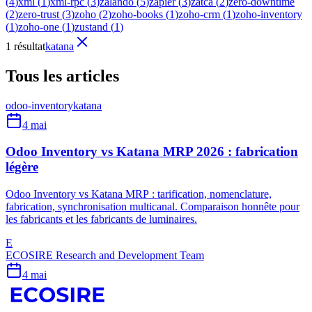
(
4
)
xml
(
1
)
xml-rpc
(
3
)
zalando
(
5
)
zapier
(
3
)
zatca
(
2
)
zero-downtime
(
2
)
zero-trust
(
3
)
zoho
(
2
)
zoho-books
(
1
)
zoho-crm
(
1
)
zoho-inventory
(
1
)
zoho-one
(
1
)
zustand
(
1
)
1 résultat
katana
Tous les articles
odoo-inventory
katana
4 mai
Odoo Inventory vs Katana MRP 2026 : fabrication
légère
Odoo Inventory vs Katana MRP : tarification, nomenclature,
fabrication, synchronisation multicanal. Comparaison honnête pour
les fabricants et les fabricants de luminaires.
E
ECOSIRE Research and Development Team
4 mai