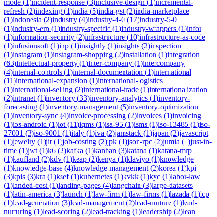
mode
(
1
)
incident-response
(
3
)
inclusive-design
(
1
)
incremental-
refresh
(
2
)
indexing
(
1
)
india
(
5
)
india-gst
(
2
)
india-marketplace
(
1
)
indonesia
(
2
)
industry
(
4
)
industry-4-0
(
17
)
industry-5-0
(
1
)
industry-erp
(
1
)
industry-specific
(
1
)
industry-wrappers
(
1
)
infor
(
1
)
information-security
(
2
)
infrastructure
(
10
)
infrastructure-as-code
(
1
)
infusionsoft
(
1
)
inp
(
1
)
insightly
(
1
)
insights
(
2
)
inspection
(
1
)
instagram
(
1
)
instagram-shopping
(
2
)
installation
(
1
)
integration
(
63
)
intellectual-property
(
1
)
inter-company
(
1
)
intercompany
(
4
)
internal-controls
(
1
)
internal-documentation
(
1
)
international
(
11
)
international-expansion
(
1
)
international-logistics
(
1
)
international-selling
(
2
)
international-trade
(
1
)
internationalization
(
2
)
intranet
(
1
)
inventory
(
33
)
inventory-analytics
(
1
)
inventory-
forecasting
(
1
)
inventory-management
(
5
)
inventory-optimization
(
1
)
inventory-sync
(
4
)
invoice-processing
(
2
)
invoices
(
1
)
invoicing
(
1
)
ios-android
(
1
)
iot
(
11
)
iqms
(
1
)
isa-95
(
1
)
isms
(
1
)
iso-13485
(
1
)
iso-
27001
(
3
)
iso-9001
(
1
)
italy
(
1
)
iva
(
2
)
jamstack
(
1
)
japan
(
2
)
javascript
(
1
)
jewelry
(
1
)
jit
(
1
)
job-costing
(
2
)
jpk
(
1
)
json-rpc
(
2
)
jumia
(
1
)
just-in-
time
(
1
)
jwt
(
1
)
k6
(
2
)
kafka
(
1
)
kanban
(
3
)
katana
(
1
)
katana-mrp
(
1
)
kaufland
(
2
)
kdv
(
1
)
keap
(
2
)
kenya
(
1
)
klaviyo
(
1
)
knowledge
(
1
)
knowledge-base
(
4
)
knowledge-management
(
2
)
korea
(
1
)
kpi
(
3
)
kpis
(
3
)
kra
(
1
)
ksef
(
1
)
kubernetes
(
1
)
kvkk
(
1
)
kyc
(
1
)
labor-law
(
1
)
landed-cost
(
1
)
landing-pages
(
4
)
langchain
(
3
)
large-datasets
(
1
)
latin-america
(
3
)
launch
(
1
)
law-firm
(
1
)
law-firms
(
1
)
lazada
(
1
)
lcp
(
1
)
lead-generation
(
3
)
lead-management
(
2
)
lead-nurture
(
1
)
lead-
nurturing
(
1
)
lead-scoring
(
2
)
lead-tracking
(
1
)
leadership
(
2
)
lean