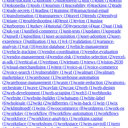
(
1
)
time-tracking
(
2
)
timeline
(
5
)
timesheets
(
2
)
tms
(
1
)
toast
(
1
)
tokens
(
3
)
tokopedia
(
1
)
tools
(
1
)
tourism
(
1
)
traceability
(
6
)
tracking
(
2
)
trade
(
1
)
trade-secrets
(
1
)
trading
(
1
)
training
(
8
)
transactional-email
(
1
)
transformation
(
1
)
transparency
(
3
)
travel
(
3
)
trends
(
2
)
trendyol
(
1
)
triage
(
1
)
troubleshooting
(
40
)
trust
(
1
)
tryton
(
1
)
tuning
(
2
)
turborepo
(
1
)
turkey
(
4
)
tutorial
(
50
)
typescript
(
4
)
uae
(
3
)
uat
(
1
)
uk
(
2
)
uk-vat
(
1
)
unified-commerce
(
1
)
unit-tests
(
1
)
updates
(
1
)
upgrade
(
3
)
upsell
(
1
)
upselling
(
1
)
user-acquisition
(
1
)
user-adoption
(
2
)
user-
experience
(
3
)
utilization
(
1
)
ux
(
1
)
v4
(
1
)
validation
(
1
)
variance-
analysis
(
1
)
vat
(
16
)
vector-database
(
1
)
vehicle-management
(
1
)
vehicle-tracking
(
1
)
vendor-coordination
(
1
)
vendor-evaluation
(
1
)
vendor-management
(
4
)
vendor-risk
(
1
)
vendor-selection
(
2
)
vercel-
ai-sdk
(
1
)
vertical-ai
(
1
)
vertipaq
(
1
)
vietnam
(
1
)
views
(
1
)
vision-2030
(
1
)
visual-merchandising
(
1
)
vitest
(
1
)
voice-ai
(
1
)
voice-commerce
(
2
)
voice-search
(
1
)
vulnerability
(
1
)
waf
(
1
)
walmart
(
3
)
walmart-
marketplace
(
1
)
warehouse
(
13
)
warehouse-automation
(
2
)
warehouse-management
(
1
)
wasm
(
1
)
waste-reduction
(
2
)
watsonx-
orchestrate
(
1
)
wave
(
2
)
wayfair
(
2
)
wcag
(
2
)
web
(
1
)
web-design
(
2
)
web-development
(
1
)
web-scraping
(
1
)
web3
(
1
)
webhooks
(
7
)
website
(
1
)
website-builder
(
1
)
whatsapp
(
1
)
white-label
(
6
)
wholesale
(
12
)
wiki
(
2
)
wildberries
(
1
)
win-back
(
1
)
wip
(
1
)
wix
(
2
)
wkhtmltopdf
(
1
)
wms
(
5
)
woocommerce
(
8
)
wordpress
(
1
)
work-os
(
1
)
workday
(
1
)
workflow
(
9
)
workflow-automation
(
1
)
workflows
(
2
)
workforce
(
7
)
workforce-analytics
(
1
)
working-capital
(
1
)
workplace
(
1
)
workshops
(
1
)
workspace
(
1
)
wps-payroll
(
1
)
xero