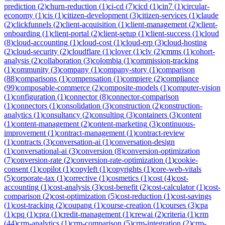
prediction
(
2
)
churn-reduction
(
1
)
ci-cd
(
7
)
cicd
(
1
)
cin7
(
1
)
circular-
economy
(
1
)
cis
(
1
)
citizen-development
(
3
)
citizen-services
(
1
)
claude
(
2
)
clickfunnels
(
2
)
client-acquisition
(
1
)
client-management
(
2
)
client-
onboarding
(
1
)
client-portal
(
2
)
client-setup
(
1
)
client-success
(
1
)
cloud
(
8
)
cloud-accounting
(
1
)
cloud-cost
(
1
)
cloud-erp
(
3
)
cloud-hosting
(
2
)
cloud-security
(
2
)
cloudflare
(
1
)
clover
(
1
)
clv
(
2
)
cmms
(
1
)
cohort-
analysis
(
2
)
collaboration
(
3
)
colombia
(
1
)
commission-tracking
(
1
)
community
(
3
)
company
(
1
)
company-story
(
1
)
comparison
(
88
)
comparisons
(
1
)
compensation
(
1
)
compiere
(
2
)
compliance
(
99
)
composable-commerce
(
2
)
composite-models
(
1
)
computer-vision
(
1
)
configuration
(
1
)
connector
(
8
)
connector-comparison
(
1
)
connectors
(
1
)
consolidation
(
3
)
construction
(
2
)
construction-
analytics
(
1
)
consultancy
(
2
)
consulting
(
3
)
containers
(
3
)
content
(
1
)
content-management
(
2
)
content-marketing
(
3
)
continuous-
improvement
(
1
)
contract-management
(
1
)
contract-review
(
1
)
contracts
(
3
)
conversation-ai
(
1
)
conversation-design
(
1
)
conversational-ai
(
3
)
conversion
(
8
)
conversion-optimization
(
7
)
conversion-rate
(
2
)
conversion-rate-optimization
(
1
)
cookie-
consent
(
1
)
copilot
(
1
)
copyleft
(
1
)
copyrights
(
1
)
core-web-vitals
(
5
)
corporate-tax
(
1
)
corrective
(
1
)
cosmetics
(
1
)
cost
(
4
)
cost-
accounting
(
1
)
cost-analysis
(
3
)
cost-benefit
(
2
)
cost-calculator
(
1
)
cost-
comparison
(
2
)
cost-optimization
(
5
)
cost-reduction
(
1
)
cost-savings
(
1
)
cost-tracking
(
2
)
coupang
(
1
)
course-creation
(
1
)
courses
(
3
)
cpa
(
1
)
cpq
(
1
)
cpra
(
1
)
credit-management
(
1
)
crewai
(
2
)
criteria
(
1
)
crm
(
44
)
crm-analytics
(
1
)
crm-comparison
(
5
)
crm-integration
(
2
)
crm-