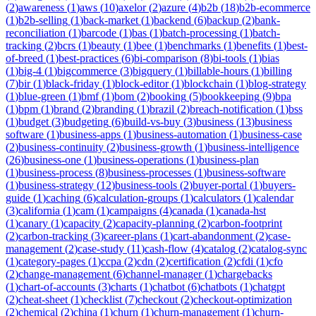
(
2
)
awareness
(
1
)
aws
(
10
)
axelor
(
2
)
azure
(
4
)
b2b
(
18
)
b2b-ecommerce
(
1
)
b2b-selling
(
1
)
back-market
(
1
)
backend
(
6
)
backup
(
2
)
bank-
reconciliation
(
1
)
barcode
(
1
)
bas
(
1
)
batch-processing
(
1
)
batch-
tracking
(
2
)
bcrs
(
1
)
beauty
(
1
)
bee
(
1
)
benchmarks
(
1
)
benefits
(
1
)
best-
of-breed
(
1
)
best-practices
(
6
)
bi-comparison
(
8
)
bi-tools
(
1
)
bias
(
1
)
big-4
(
1
)
bigcommerce
(
3
)
bigquery
(
1
)
billable-hours
(
1
)
billing
(
7
)
bir
(
1
)
black-friday
(
1
)
block-editor
(
1
)
blockchain
(
1
)
blog-strategy
(
1
)
blue-green
(
1
)
bmf
(
1
)
bom
(
2
)
booking
(
5
)
bookkeeping
(
9
)
bpa
(
1
)
bpm
(
1
)
brand
(
2
)
branding
(
1
)
brazil
(
2
)
breach-notification
(
1
)
bss
(
1
)
budget
(
3
)
budgeting
(
6
)
build-vs-buy
(
3
)
business
(
13
)
business
software
(
1
)
business-apps
(
1
)
business-automation
(
1
)
business-case
(
2
)
business-continuity
(
2
)
business-growth
(
1
)
business-intelligence
(
26
)
business-one
(
1
)
business-operations
(
1
)
business-plan
(
1
)
business-process
(
8
)
business-processes
(
1
)
business-software
(
1
)
business-strategy
(
12
)
business-tools
(
2
)
buyer-portal
(
1
)
buyers-
guide
(
1
)
caching
(
6
)
calculation-groups
(
1
)
calculators
(
1
)
calendar
(
3
)
california
(
1
)
cam
(
1
)
campaigns
(
4
)
canada
(
1
)
canada-hst
(
1
)
canary
(
1
)
capacity
(
2
)
capacity-planning
(
2
)
carbon-footprint
(
2
)
carbon-tracking
(
3
)
career-plans
(
1
)
cart-abandonment
(
2
)
case-
management
(
2
)
case-study
(
11
)
cash-flow
(
4
)
catalog
(
2
)
catalog-sync
(
1
)
category-pages
(
1
)
ccpa
(
2
)
cdn
(
2
)
certification
(
2
)
cfdi
(
1
)
cfo
(
2
)
change-management
(
6
)
channel-manager
(
1
)
chargebacks
(
1
)
chart-of-accounts
(
3
)
charts
(
1
)
chatbot
(
6
)
chatbots
(
1
)
chatgpt
(
2
)
cheat-sheet
(
1
)
checklist
(
7
)
checkout
(
2
)
checkout-optimization
(
2
)
chemical
(
2
)
china
(
1
)
churn
(
1
)
churn-management
(
1
)
churn-