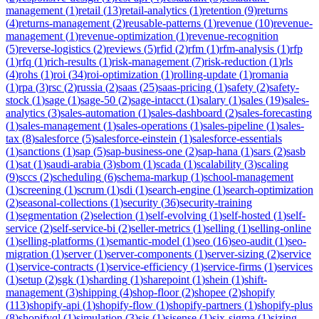
management
(
1
)
retail
(
13
)
retail-analytics
(
1
)
retention
(
9
)
returns
(
4
)
returns-management
(
2
)
reusable-patterns
(
1
)
revenue
(
10
)
revenue-
management
(
1
)
revenue-optimization
(
1
)
revenue-recognition
(
5
)
reverse-logistics
(
2
)
reviews
(
5
)
rfid
(
2
)
rfm
(
1
)
rfm-analysis
(
1
)
rfp
(
1
)
rfq
(
1
)
rich-results
(
1
)
risk-management
(
7
)
risk-reduction
(
1
)
rls
(
4
)
rohs
(
1
)
roi
(
34
)
roi-optimization
(
1
)
rolling-update
(
1
)
romania
(
1
)
rpa
(
3
)
rsc
(
2
)
russia
(
2
)
saas
(
25
)
saas-pricing
(
1
)
safety
(
2
)
safety-
stock
(
1
)
sage
(
1
)
sage-50
(
2
)
sage-intacct
(
1
)
salary
(
1
)
sales
(
19
)
sales-
analytics
(
3
)
sales-automation
(
1
)
sales-dashboard
(
2
)
sales-forecasting
(
1
)
sales-management
(
1
)
sales-operations
(
1
)
sales-pipeline
(
1
)
sales-
tax
(
8
)
salesforce
(
5
)
salesforce-einstein
(
1
)
salesforce-essentials
(
1
)
sanctions
(
1
)
sap
(
5
)
sap-business-one
(
2
)
sap-hana
(
1
)
sars
(
2
)
sasb
(
1
)
sat
(
1
)
saudi-arabia
(
3
)
sbom
(
1
)
scada
(
1
)
scalability
(
3
)
scaling
(
9
)
sccs
(
2
)
scheduling
(
6
)
schema-markup
(
1
)
school-management
(
1
)
screening
(
1
)
scrum
(
1
)
sdi
(
1
)
search-engine
(
1
)
search-optimization
(
2
)
seasonal-collections
(
1
)
security
(
36
)
security-training
(
1
)
segmentation
(
2
)
selection
(
1
)
self-evolving
(
1
)
self-hosted
(
1
)
self-
service
(
2
)
self-service-bi
(
2
)
seller-metrics
(
1
)
selling
(
1
)
selling-online
(
1
)
selling-platforms
(
1
)
semantic-model
(
1
)
seo
(
16
)
seo-audit
(
1
)
seo-
migration
(
1
)
server
(
1
)
server-components
(
1
)
server-sizing
(
2
)
service
(
1
)
service-contracts
(
1
)
service-efficiency
(
1
)
service-firms
(
1
)
services
(
1
)
setup
(
2
)
sgk
(
1
)
sharding
(
1
)
sharepoint
(
1
)
shein
(
1
)
shift-
management
(
3
)
shipping
(
4
)
shop-floor
(
2
)
shopee
(
2
)
shopify
(
113
)
shopify-api
(
1
)
shopify-flow
(
1
)
shopify-partners
(
1
)
shopify-plus
(
8
)
shopifyql
(
1
)
simulation
(
3
)
sis
(
1
)
sisense
(
1
)
six-sigma
(
1
)
sizing