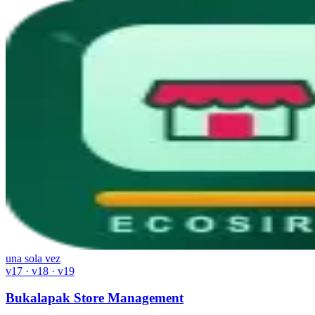
una sola vez
v17 · v18 · v19
Bukalapak Store Management