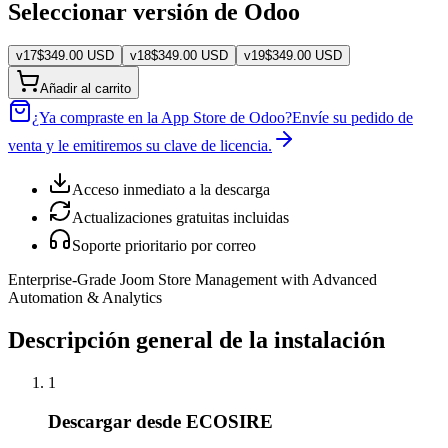
Seleccionar versión de Odoo
v
17
$
349.00
USD
v
18
$
349.00
USD
v
19
$
349.00
USD
Añadir al carrito
¿Ya compraste en la App Store de Odoo?
Envíe su pedido de
venta y le emitiremos su clave de licencia.
Acceso inmediato a la descarga
Actualizaciones gratuitas incluidas
Soporte prioritario por correo
Enterprise-Grade Joom Store Management with Advanced
Automation & Analytics
Descripción general de la instalación
1
Descargar desde ECOSIRE