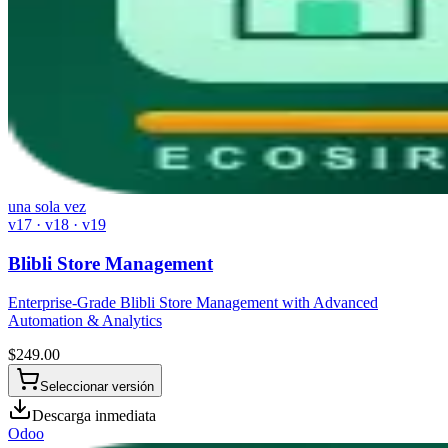
una sola vez
v17 · v18 · v19
Blibli Store Management
Enterprise-Grade Blibli Store Management with Advanced
Automation & Analytics
$
249.00
Seleccionar versión
Descarga inmediata
Odoo