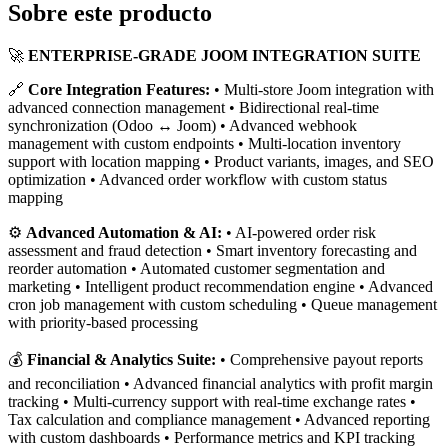
Sobre este producto
🚀
ENTERPRISE-GRADE JOOM INTEGRATION SUITE
🔗
Core Integration Features:
• Multi-store Joom integration with
advanced connection management • Bidirectional real-time
synchronization (Odoo ↔ Joom) • Advanced webhook
management with custom endpoints • Multi-location inventory
support with location mapping • Product variants, images, and SEO
optimization • Advanced order workflow with custom status
mapping
⚙️
Advanced Automation & AI:
• AI-powered order risk
assessment and fraud detection • Smart inventory forecasting and
reorder automation • Automated customer segmentation and
marketing • Intelligent product recommendation engine • Advanced
cron job management with custom scheduling • Queue management
with priority-based processing
💰
Financial & Analytics Suite:
• Comprehensive payout reports
and reconciliation • Advanced financial analytics with profit margin
tracking • Multi-currency support with real-time exchange rates •
Tax calculation and compliance management • Advanced reporting
with custom dashboards • Performance metrics and KPI tracking