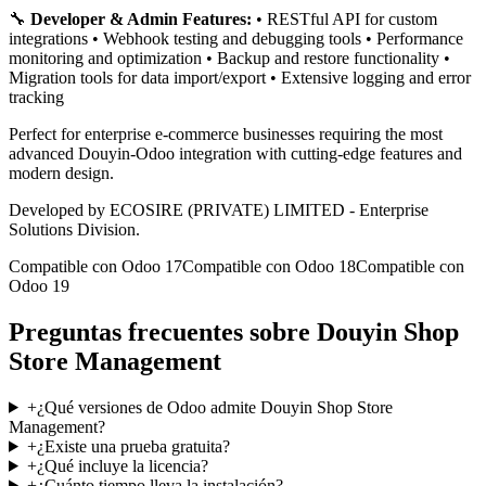
🔧
Developer & Admin Features:
• RESTful API for custom
integrations • Webhook testing and debugging tools • Performance
monitoring and optimization • Backup and restore functionality •
Migration tools for data import/export • Extensive logging and error
tracking
Perfect for enterprise e-commerce businesses requiring the most
advanced Douyin-Odoo integration with cutting-edge features and
modern design.
Developed by ECOSIRE (PRIVATE) LIMITED - Enterprise
Solutions Division.
Compatible con Odoo 17
Compatible con Odoo 18
Compatible con
Odoo 19
Preguntas frecuentes sobre Douyin Shop
Store Management
+
¿Qué versiones de Odoo admite Douyin Shop Store
Management?
+
¿Existe una prueba gratuita?
+
¿Qué incluye la licencia?
+
¿Cuánto tiempo lleva la instalación?