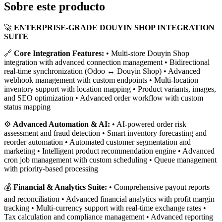
Sobre este producto
🚀
ENTERPRISE-GRADE DOUYIN SHOP INTEGRATION
SUITE
🔗
Core Integration Features:
• Multi-store Douyin Shop
integration with advanced connection management • Bidirectional
real-time synchronization (Odoo ↔ Douyin Shop) • Advanced
webhook management with custom endpoints • Multi-location
inventory support with location mapping • Product variants, images,
and SEO optimization • Advanced order workflow with custom
status mapping
⚙️
Advanced Automation & AI:
• AI-powered order risk
assessment and fraud detection • Smart inventory forecasting and
reorder automation • Automated customer segmentation and
marketing • Intelligent product recommendation engine • Advanced
cron job management with custom scheduling • Queue management
with priority-based processing
💰
Financial & Analytics Suite:
• Comprehensive payout reports
and reconciliation • Advanced financial analytics with profit margin
tracking • Multi-currency support with real-time exchange rates •
Tax calculation and compliance management • Advanced reporting