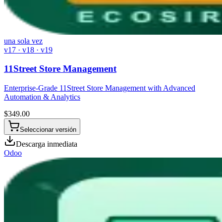
una sola vez
v17 · v18 · v19
11Street Store Management
Enterprise-Grade 11Street Store Management with Advanced
Automation & Analytics
$
349.00
Seleccionar versión
Descarga inmediata
Odoo