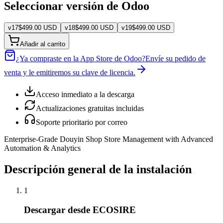
Seleccionar versión de Odoo
v
17
$
499.00
USD
v
18
$
499.00
USD
v
19
$
499.00
USD
Añadir al carrito
¿Ya compraste en la App Store de Odoo?
Envíe su pedido de
venta y le emitiremos su clave de licencia.
Acceso inmediato a la descarga
Actualizaciones gratuitas incluidas
Soporte prioritario por correo
Enterprise-Grade Douyin Shop Store Management with Advanced
Automation & Analytics
Descripción general de la instalación
1
Descargar desde ECOSIRE