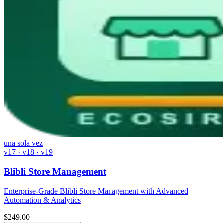
una sola vez
v17 · v18 · v19
Blibli Store Management
Enterprise-Grade Blibli Store Management with Advanced
Automation & Analytics
$
249.00