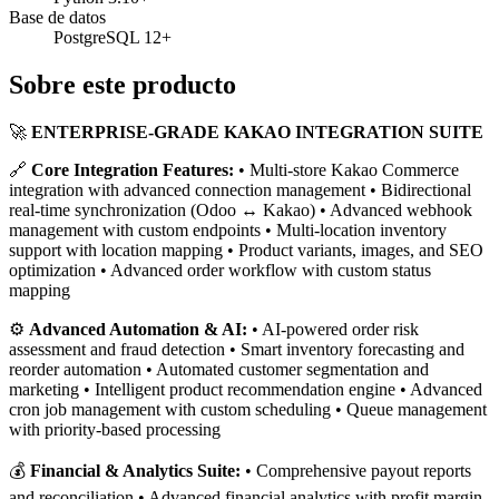
Base de datos
PostgreSQL 12+
Sobre este producto
🚀
ENTERPRISE-GRADE KAKAO INTEGRATION SUITE
🔗
Core Integration Features:
• Multi-store Kakao Commerce
integration with advanced connection management • Bidirectional
real-time synchronization (Odoo ↔ Kakao) • Advanced webhook
management with custom endpoints • Multi-location inventory
support with location mapping • Product variants, images, and SEO
optimization • Advanced order workflow with custom status
mapping
⚙️
Advanced Automation & AI:
• AI-powered order risk
assessment and fraud detection • Smart inventory forecasting and
reorder automation • Automated customer segmentation and
marketing • Intelligent product recommendation engine • Advanced
cron job management with custom scheduling • Queue management
with priority-based processing
💰
Financial & Analytics Suite:
• Comprehensive payout reports
and reconciliation • Advanced financial analytics with profit margin