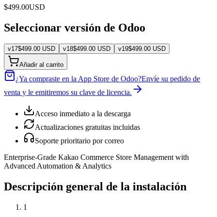
$
499.00
USD
Seleccionar versión de Odoo
v
17
$
499.00
USD
v
18
$
499.00
USD
v
19
$
499.00
USD
Añadir al carrito
¿Ya compraste en la App Store de Odoo?
Envíe su pedido de
venta y le emitiremos su clave de licencia.
Acceso inmediato a la descarga
Actualizaciones gratuitas incluidas
Soporte prioritario por correo
Enterprise-Grade Kakao Commerce Store Management with
Advanced Automation & Analytics
Descripción general de la instalación
1