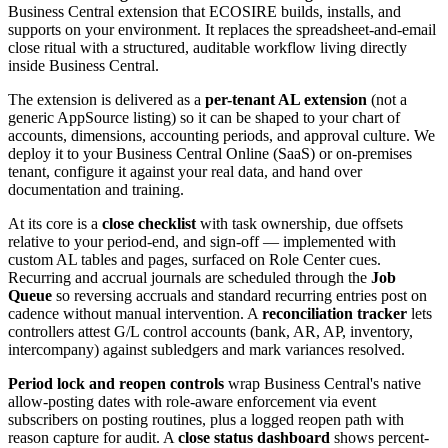
Business Central extension that ECOSIRE builds, installs, and
supports on your environment. It replaces the spreadsheet-and-email
close ritual with a structured, auditable workflow living directly
inside Business Central.
The extension is delivered as a
per-tenant AL extension
(not a
generic AppSource listing) so it can be shaped to your chart of
accounts, dimensions, accounting periods, and approval culture. We
deploy it to your Business Central Online (SaaS) or on-premises
tenant, configure it against your real data, and hand over
documentation and training.
At its core is a
close checklist
with task ownership, due offsets
relative to your period-end, and sign-off — implemented with
custom AL tables and pages, surfaced on Role Center cues.
Recurring and accrual journals are scheduled through the
Job
Queue
so reversing accruals and standard recurring entries post on
cadence without manual intervention. A
reconciliation tracker
lets
controllers attest G/L control accounts (bank, AR, AP, inventory,
intercompany) against subledgers and mark variances resolved.
Period lock and reopen controls
wrap Business Central's native
allow-posting dates with role-aware enforcement via event
subscribers on posting routines, plus a logged reopen path with
reason capture for audit. A
close status dashboard
shows percent-