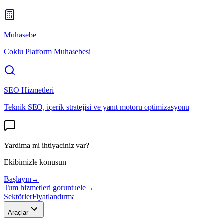
Muhasebe
Coklu Platform Muhasebesi
SEO Hizmetleri
Teknik SEO, içerik stratejisi ve yanıt motoru optimizasyonu
Yardima mi ihtiyaciniz var?
Ekibimizle konusun
Başlayın
→
Tum hizmetleri goruntuele
→
Sektörler
Fiyatlandırma
Araçlar