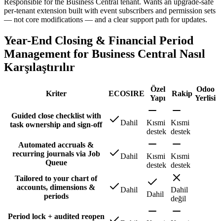
Responsible for the Business Central tenant. Wants an upgrade-safe
per-tenant extension built with event subscribers and permission sets
— not core modifications — and a clear support path for updates.
Year-End Closing & Financial Period
Management for Business Central Nasıl
Karşılaştırılır
Özel
Odoo
Kriter
ECOSIRE
Rakip
Yapı
Yerlisi
Guided close checklist with
Dahil
Kısmi
Kısmi
task ownership and sign-off
destek
destek
Automated accruals &
recurring journals via Job
Dahil
Kısmi
Kısmi
Queue
destek
destek
Tailored to your chart of
accounts, dimensions &
Dahil
Dahil
Dahil
periods
değil
Period lock + audited reopen