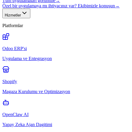
Tüm uygulamaları görüntüle
→
Özel bir uygulamaya mı ihtiyacınız var? Ekibimizle konuşun
→
Hizmetler
Platformlar
Odoo ERP'si
Uygulama ve Entegrasyon
Shopify
Magaza Kurulumu ve Optimizasyon
OpenClaw AI
Yapay Zeka Ajan Dagitimi