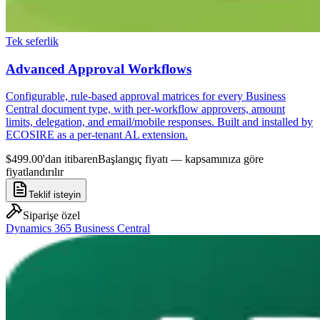
Tek seferlik
Advanced Approval Workflows
Configurable, rule-based approval matrices for every Business
Central document type, with per-workflow approvers, amount
limits, delegation, and email/mobile responses. Built and installed by
ECOSIRE as a per-tenant AL extension.
$499.00'dan itibaren
Başlangıç fiyatı — kapsamınıza göre
fiyatlandırılır
Teklif isteyin
Siparişe özel
Dynamics 365 Business Central