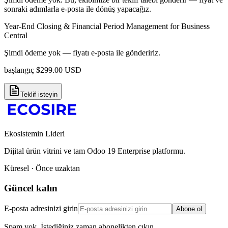
sonraki adımlarla e-posta ile dönüş yapacağız.
Year-End Closing & Financial Period Management for Business
Central
Şimdi ödeme yok — fiyatı e-posta ile göndeririz.
başlangıç
$
299.00
USD
Teklif isteyin
Ekosistemin Lideri
Dijital ürün vitrini ve tam Odoo 19 Enterprise platformu.
Küresel · Önce uzaktan
Güncel kalın
E-posta adresinizi girin
Abone ol
Spam yok. İstediğiniz zaman abonelikten çıkın.