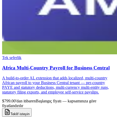
Tek seferlik
Africa Multi-Country Payroll for Business Central
A build-to-order AL extension that adds localized, multi-country
African payroll to your Business Central tenant — per-country
PAYE and statutory deductions, multi-currency multi-entity runs,
statutory filing exports, and employee self-service payslips.
$799.00'dan itibaren
Başlangıç fiyatı — kapsamınıza göre
fiyatlandırılır
Teklif isteyin