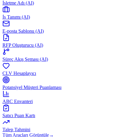
İşletme Adı (AI)
İş Tanımı (AI)
E-posta Şablonu (AI)
RFP Oluşturucu (AI)
Süreç Akış Şeması (AI)
CLV Hesaplayıcı
Potansiyel Müşteri Puanlaması
ABC Envanteri
Satıcı Puan Kartı
Talep Tahmini
Tüm Araçları Görüntüle
→