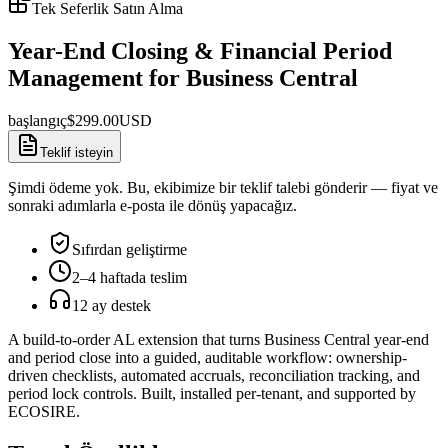
Tek Seferlik Satın Alma
Year-End Closing & Financial Period
Management for Business Central
başlangıç
$
299.00
USD
Teklif isteyin
Şimdi ödeme yok. Bu, ekibimize bir teklif talebi gönderir — fiyat ve
sonraki adımlarla e-posta ile dönüş yapacağız.
Sıfırdan geliştirme
2–4 haftada teslim
12 ay destek
A build-to-order AL extension that turns Business Central year-end
and period close into a guided, auditable workflow: ownership-
driven checklists, automated accruals, reconciliation tracking, and
period lock controls. Built, installed per-tenant, and supported by
ECOSIRE.