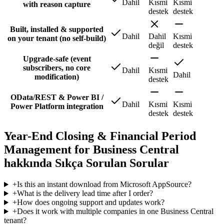
Dahil
Kısmi
Kısmi
with reason capture
destek
destek
Built, installed & supported
Dahil
Dahil
Kısmi
on your tenant (no self-build)
değil
destek
Upgrade-safe (event
subscribers, no core
Dahil
Kısmi
Dahil
modification)
destek
OData/REST & Power BI /
Dahil
Kısmi
Kısmi
Power Platform integration
destek
destek
Year-End Closing & Financial Period
Management for Business Central
hakkında Sıkça Sorulan Sorular
+
Is this an instant download from Microsoft AppSource?
+
What is the delivery lead time after I order?
+
How does ongoing support and updates work?
+
Does it work with multiple companies in one Business Central
tenant?