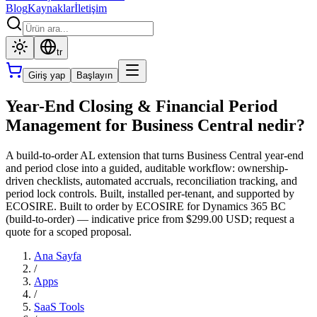
Blog
Kaynaklar
İletişim
tr
Giriş yap
Başlayın
Year-End Closing & Financial Period
Management for Business Central nedir?
A build-to-order AL extension that turns Business Central year-end
and period close into a guided, auditable workflow: ownership-
driven checklists, automated accruals, reconciliation tracking, and
period lock controls. Built, installed per-tenant, and supported by
ECOSIRE. Built to order by ECOSIRE for Dynamics 365 BC
(build-to-order) — indicative price from $299.00 USD; request a
quote for a scoped proposal.
Ana Sayfa
/
Apps
/
SaaS Tools