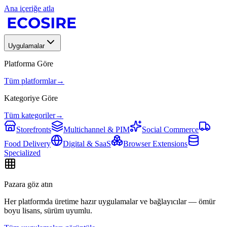
Ana içeriğe atla
Uygulamalar
Platforma Göre
Tüm platformlar
→
Kategoriye Göre
Tüm kategoriler
→
Storefronts
Multichannel & PIM
Social Commerce
Food Delivery
Digital & SaaS
Browser Extensions
Specialized
Pazara göz atın
Her platformda üretime hazır uygulamalar ve bağlayıcılar — ömür
boyu lisans, sürüm uyumlu.