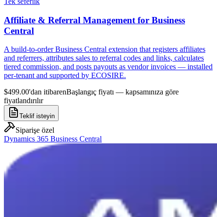
Tek seferlik
Affiliate & Referral Management for Business
Central
A build-to-order Business Central extension that registers affiliates
and referrers, attributes sales to referral codes and links, calculates
tiered commission, and posts payouts as vendor invoices — installed
per-tenant and supported by ECOSIRE.
$499.00'dan itibaren
Başlangıç fiyatı — kapsamınıza göre
fiyatlandırılır
Teklif isteyin
Siparişe özel
Dynamics 365 Business Central