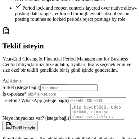
Period lock and reopen controls layered over native allow-
posting date ranges, enforced through event subscribers on
posting routines so locked periods reject postings by role
Teklif isteyin
Year-End Closing & Financial Period Management for Business
Central ihtiyaçlarınızı bize anlatın; fiyatları, lisans seçeneklerini ve
size özel bir teklifi genellikle bir iş günü içinde gönderelim.
Ad
Şirket (isteğe bağlı)
İş e-postası
*
Telefon / WhatsApp (isteğe bağlı)
Neye ihtiyacınız var? (isteğe bağlı)
Teklif isteyin
Şimdi ödeme yok. Bu, ekibimize bir teklif talebi gönderir — fiyat ve