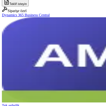
Teklif isteyin
Siparişe özel
Dynamics 365 Business Central
Tek seferlik