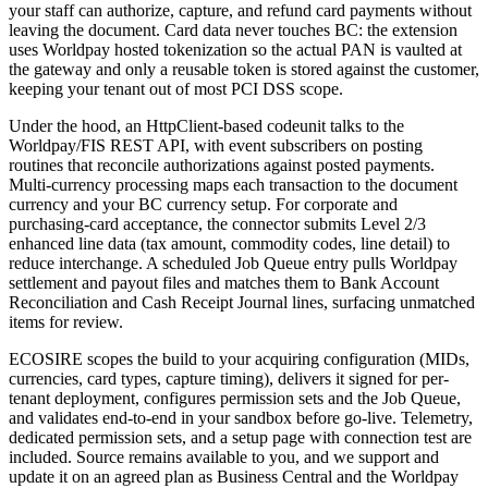
your staff can authorize, capture, and refund card payments without
leaving the document. Card data never touches BC: the extension
uses Worldpay hosted tokenization so the actual PAN is vaulted at
the gateway and only a reusable token is stored against the customer,
keeping your tenant out of most PCI DSS scope.
Under the hood, an HttpClient-based codeunit talks to the
Worldpay/FIS REST API, with event subscribers on posting
routines that reconcile authorizations against posted payments.
Multi-currency processing maps each transaction to the document
currency and your BC currency setup. For corporate and
purchasing-card acceptance, the connector submits Level 2/3
enhanced line data (tax amount, commodity codes, line detail) to
reduce interchange. A scheduled Job Queue entry pulls Worldpay
settlement and payout files and matches them to Bank Account
Reconciliation and Cash Receipt Journal lines, surfacing unmatched
items for review.
ECOSIRE scopes the build to your acquiring configuration (MIDs,
currencies, card types, capture timing), delivers it signed for per-
tenant deployment, configures permission sets and the Job Queue,
and validates end-to-end in your sandbox before go-live. Telemetry,
dedicated permission sets, and a setup page with connection test are
included. Source remains available to you, and we support and
update it on an agreed plan as Business Central and the Worldpay