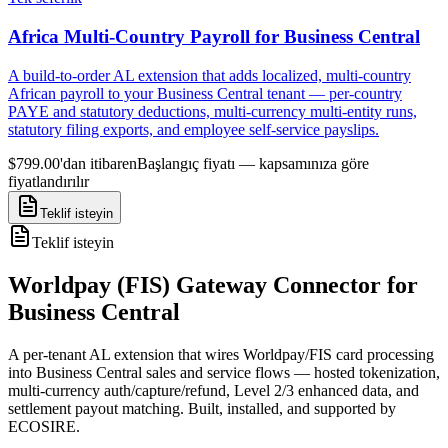
Africa Multi-Country Payroll for Business Central
A build-to-order AL extension that adds localized, multi-country
African payroll to your Business Central tenant — per-country
PAYE and statutory deductions, multi-currency multi-entity runs,
statutory filing exports, and employee self-service payslips.
$799.00'dan itibaren
Başlangıç fiyatı — kapsamınıza göre
fiyatlandırılır
Teklif isteyin
Teklif isteyin
Worldpay (FIS) Gateway Connector for
Business Central
A per-tenant AL extension that wires Worldpay/FIS card processing
into Business Central sales and service flows — hosted tokenization,
multi-currency auth/capture/refund, Level 2/3 enhanced data, and
settlement payout matching. Built, installed, and supported by
ECOSIRE.