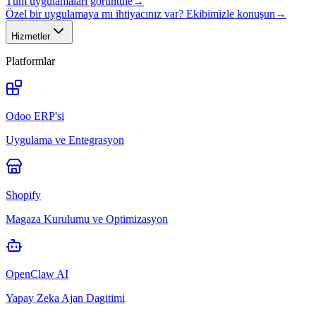
Tüm uygulamaları görüntüle
→
Özel bir uygulamaya mı ihtiyacınız var? Ekibimizle konuşun
→
Hizmetler
Platformlar
Odoo ERP'si
Uygulama ve Entegrasyon
Shopify
Magaza Kurulumu ve Optimizasyon
OpenClaw AI
Yapay Zeka Ajan Dagitimi