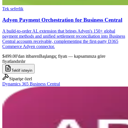
Tek seferlik
Adyen Payment Orchestration for Business Central
A build-to-order AL extension that brings Adyen's 150+ global
payment methods and unified settlement reconciliation into Business
Central accounts receivable, complementing the first-party D365
Commerce Adyen connector.
$499.00'dan itibaren
Başlangıç fiyatı — kapsamınıza göre
fiyatlandırılır
Teklif isteyin
Siparişe özel
Dynamics 365 Business Central