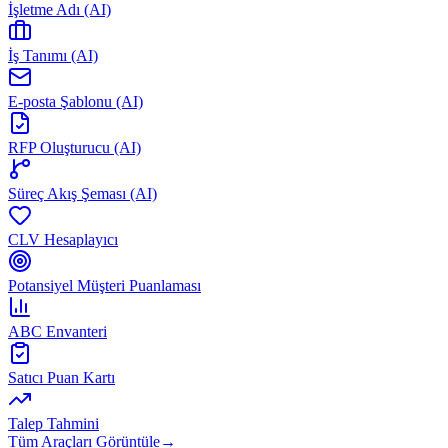
İşletme Adı (AI)
İş Tanımı (AI)
E-posta Şablonu (AI)
RFP Oluşturucu (AI)
Süreç Akış Şeması (AI)
CLV Hesaplayıcı
Potansiyel Müşteri Puanlaması
ABC Envanteri
Satıcı Puan Kartı
Talep Tahmini
Tüm Araçları Görüntüle
→