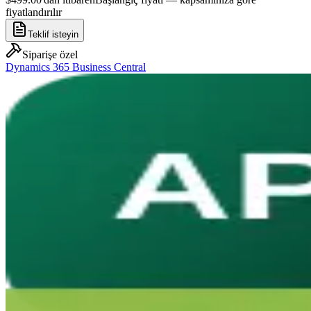
fiyatlandırılır
Teklif isteyin
Siparişe özel
Dynamics 365 Business Central