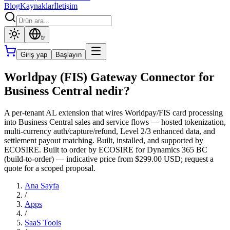
Blog
Kaynaklar
İletişim
tr
Giriş yap
Başlayın
Worldpay (FIS) Gateway Connector for
Business Central nedir?
A per-tenant AL extension that wires Worldpay/FIS card processing
into Business Central sales and service flows — hosted tokenization,
multi-currency auth/capture/refund, Level 2/3 enhanced data, and
settlement payout matching. Built, installed, and supported by
ECOSIRE. Built to order by ECOSIRE for Dynamics 365 BC
(build-to-order) — indicative price from $299.00 USD; request a
quote for a scoped proposal.
Ana Sayfa
/
Apps
/
SaaS Tools