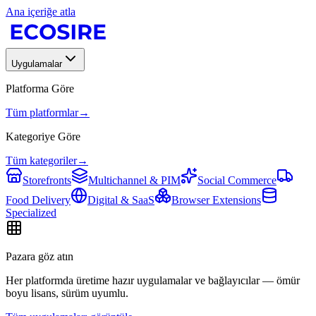
Ana içeriğe atla
Uygulamalar
Platforma Göre
Tüm platformlar
→
Kategoriye Göre
Tüm kategoriler
→
Storefronts
Multichannel & PIM
Social Commerce
Food Delivery
Digital & SaaS
Browser Extensions
Specialized
Pazara göz atın
Her platformda üretime hazır uygulamalar ve bağlayıcılar — ömür
boyu lisans, sürüm uyumlu.