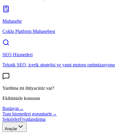
Muhasebe
Coklu Platform Muhasebesi
SEO Hizmetleri
Teknik SEO, içerik stratejisi ve yanıt motoru optimizasyonu
Yardima mi ihtiyaciniz var?
Ekibimizle konusun
Başlayın
→
Tum hizmetleri goruntuele
→
Sektörler
Fiyatlandırma
Araçlar