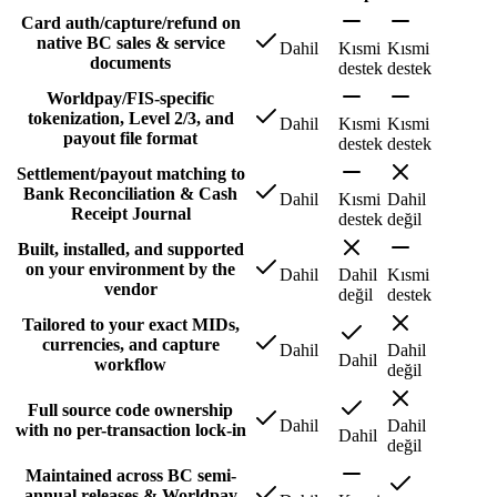
Card auth/capture/refund on
native BC sales & service
Dahil
Kısmi
Kısmi
documents
destek
destek
Worldpay/FIS-specific
tokenization, Level 2/3, and
Dahil
Kısmi
Kısmi
payout file format
destek
destek
Settlement/payout matching to
Bank Reconciliation & Cash
Dahil
Kısmi
Dahil
Receipt Journal
destek
değil
Built, installed, and supported
on your environment by the
Dahil
Dahil
Kısmi
vendor
değil
destek
Tailored to your exact MIDs,
currencies, and capture
Dahil
Dahil
Dahil
workflow
değil
Full source code ownership
Dahil
Dahil
with no per-transaction lock-in
Dahil
değil
Maintained across BC semi-
annual releases & Worldpay