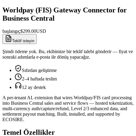
Worldpay (FIS) Gateway Connector for
Business Central
başlangıç
$
299.00
USD
Teklif isteyin
Şimdi ödeme yok. Bu, ekibimize bir teklif talebi gönderir — fiyat ve
sonraki adımlarla e-posta ile dönüş yapacağız.
Sıfırdan geliştirme
2–4 haftada teslim
12 ay destek
A per-tenant AL extension that wires Worldpay/FIS card processing
into Business Central sales and service flows — hosted tokenization,
multi-currency auth/capture/refund, Level 2/3 enhanced data, and
settlement payout matching. Built, installed, and supported by
ECOSIRE.
Temel Özellikler