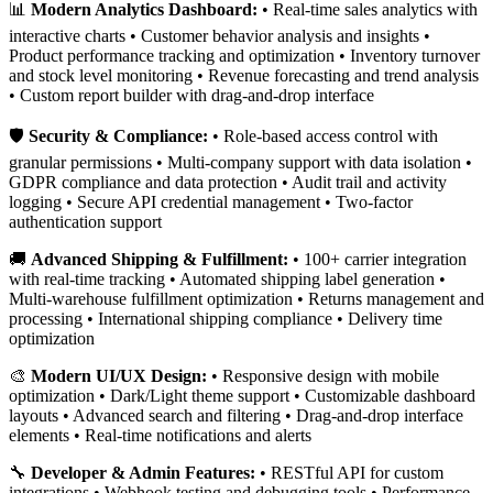
📊
Modern Analytics Dashboard:
• Real-time sales analytics with
interactive charts • Customer behavior analysis and insights •
Product performance tracking and optimization • Inventory turnover
and stock level monitoring • Revenue forecasting and trend analysis
• Custom report builder with drag-and-drop interface
🛡️
Security & Compliance:
• Role-based access control with
granular permissions • Multi-company support with data isolation •
GDPR compliance and data protection • Audit trail and activity
logging • Secure API credential management • Two-factor
authentication support
🚚
Advanced Shipping & Fulfillment:
• 100+ carrier integration
with real-time tracking • Automated shipping label generation •
Multi-warehouse fulfillment optimization • Returns management and
processing • International shipping compliance • Delivery time
optimization
🎨
Modern UI/UX Design:
• Responsive design with mobile
optimization • Dark/Light theme support • Customizable dashboard
layouts • Advanced search and filtering • Drag-and-drop interface
elements • Real-time notifications and alerts
🔧
Developer & Admin Features:
• RESTful API for custom
integrations • Webhook testing and debugging tools • Performance