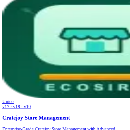
Único
v17 · v18 · v19
Cratejoy Store Management
Enterprise-Grade Cratejoy Store Management with Advanced