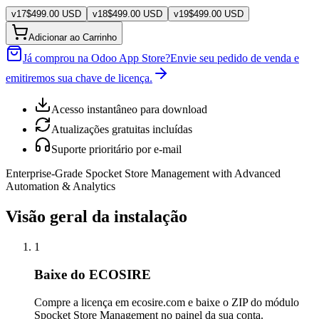
v
17
$
499.00
USD
v
18
$
499.00
USD
v
19
$
499.00
USD
Adicionar ao Carrinho
Já comprou na Odoo App Store?
Envie seu pedido de venda e
emitiremos sua chave de licença.
Acesso instantâneo para download
Atualizações gratuitas incluídas
Suporte prioritário por e-mail
Enterprise-Grade Spocket Store Management with Advanced
Automation & Analytics
Visão geral da instalação
1
Baixe do ECOSIRE
Compre a licença em ecosire.com e baixe o ZIP do módulo
Spocket Store Management no painel da sua conta.