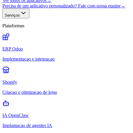
Ver todos os aplicativos
→
Precisa de um aplicativo personalizado? Fale com nossa equipe
→
Serviços
Plataformas
ERP Odoo
Implementacao e integracao
Shopify
Criacao e otimizacao de lojas
IA OpenClaw
Implantacao de agentes IA