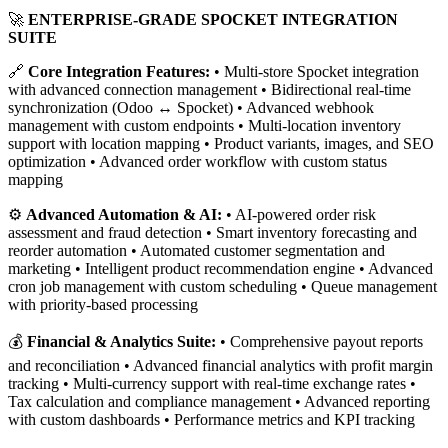
🚀
ENTERPRISE-GRADE SPOCKET INTEGRATION
SUITE
🔗
Core Integration Features:
• Multi-store Spocket integration
with advanced connection management • Bidirectional real-time
synchronization (Odoo ↔ Spocket) • Advanced webhook
management with custom endpoints • Multi-location inventory
support with location mapping • Product variants, images, and SEO
optimization • Advanced order workflow with custom status
mapping
⚙️
Advanced Automation & AI:
• AI-powered order risk
assessment and fraud detection • Smart inventory forecasting and
reorder automation • Automated customer segmentation and
marketing • Intelligent product recommendation engine • Advanced
cron job management with custom scheduling • Queue management
with priority-based processing
💰
Financial & Analytics Suite:
• Comprehensive payout reports
and reconciliation • Advanced financial analytics with profit margin
tracking • Multi-currency support with real-time exchange rates •
Tax calculation and compliance management • Advanced reporting
with custom dashboards • Performance metrics and KPI tracking